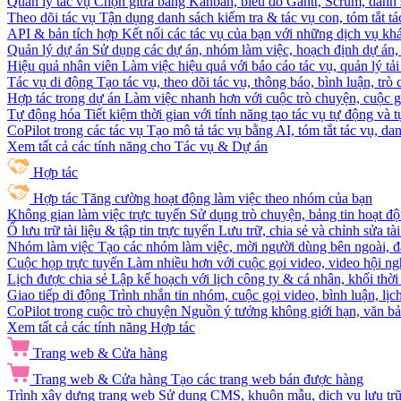
Quản lý tác vụ
Chọn giữa bảng Kanban, biểu đồ Gantt, Scrum, danh 
Theo dõi tác vụ
Tận dụng danh sách kiểm tra & tác vụ con, tóm tắt tác
API & bản tích hợp
Kết nối các tác vụ của bạn với những dịch vụ khá
Quản lý dự án
Sử dụng các dự án, nhóm làm việc, hoạch định dự án, v
Hiệu quả nhân viên
Làm việc hiệu quả với báo cáo tác vụ, quản lý tả
Tác vụ di động
Tạo tác vụ, theo dõi tác vụ, thông báo, bình luận, trò
Hợp tác trong dự án
Làm việc nhanh hơn với cuộc trò chuyện, cuộc gọi
Tự động hóa
Tiết kiệm thời gian với tính năng tạo tác vụ tự động và
CoPilot trong các tác vụ
Tạo mô tả tác vụ bằng AI, tóm tắt tác vụ, dan
Xem tất cả các tính năng cho Tác vụ & Dự án
Hợp tác
Hợp tác
Tăng cường hoạt động làm việc theo nhóm của bạn
Không gian làm việc trực tuyến
Sử dụng trò chuyện, bảng tin hoạt độ
Ổ lưu trữ tài liệu & tập tin trực tuyến
Lưu trữ, chia sẻ và chỉnh sửa tà
Nhóm làm việc
Tạo các nhóm làm việc, mời người dùng bên ngoài, đặ
Cuộc họp trực tuyến
Làm nhiều hơn với cuộc gọi video, video hội ngh
Lịch được chia sẻ
Lập kế hoạch với lịch công ty & cá nhân, khối thời 
Giao tiếp di động
Trình nhắn tin nhóm, cuộc gọi video, bình luận, lịc
CoPilot trong cuộc trò chuyện
Nguồn ý tưởng không giới hạn, văn bản
Xem tất cả các tính năng Hợp tác
Trang web & Cửa hàng
Trang web & Cửa hàng
Tạo các trang web bán được hàng
Trình xây dựng trang web
Sử dụng CMS, khuôn mẫu, dịch vụ lưu trữ, 