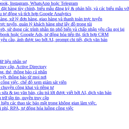
ebook, Instagram, WhatsApp hoặc Telegram
 đặt hàng tùy chỉnh, biểu mẫu đăng ký & phản hồi, và các biểu mẫu với
u tự động và tích hợp Google Analytics
àng, xử lý đơn hàng, giao hàng và thanh toán trực tuyến
trực tuyến, quản lý khách hàng như lấy đồ trong túi
web, sử dụng các trình nhắn tin phổ biến và chấp nhận yêu cầu gọi lại
cebook hoặc Google Ads, tự động hóa tiếp thị, tích hợp CRM
yêu cầu, ảnh được tạo bởi AI, prompt chi tiết, dịch văn bản
dữ liệu nhân sự
truy cập, Active Directory
ng, thẻ, thông báo cá nhân
yệt, thông báo từ mọi nơi
 công việc, chế độ xem giám sát viên
ò chuyện công khai và riêng tư
 sửa & tạo văn bản, câu trả lời được viết bởi AI, dịch văn bản
u trữ tập tin, quyền truy cập
 hiện các thao tác bảo mật trong không gian làm việc.
i phí, RPA, tự động hóa luồng công việc