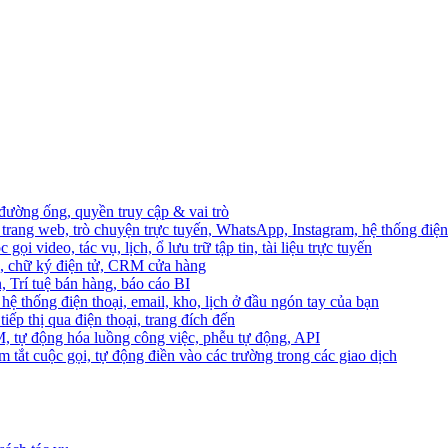
 đường ống, quyền truy cập & vai trò
trang web, trò chuyện trực tuyến, WhatsApp, Instagram, hệ thống điện 
ọi video, tác vụ, lịch, ổ lưu trữ tập tin, tài liệu trực tuyến
o, chữ ký điện tử, CRM cửa hàng
, Trí tuệ bán hàng, báo cáo BI
hệ thống điện thoại, email, kho, lịch ở đầu ngón tay của bạn
ếp thị qua điện thoại, trang đích đến
M, tự động hóa luồng công việc, phễu tự động, API
 tắt cuộc gọi, tự động điền vào các trường trong các giao dịch