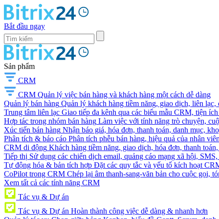
Bắt đầu ngay
Sản phẩm
CRM
CRM
Quản lý việc bán hàng và khách hàng một cách dễ dàng
Quản lý bán hàng
Quản lý khách hàng tiềm năng, giao dịch, liên lạc,
Trung tâm liên lạc
Giao tiếp đa kênh qua các biểu mẫu CRM, tiện ích 
Hợp tác trong nhóm bán hàng
Làm việc với tính năng trò chuyện, cuộc g
Xúc tiến bán hàng
Nhận báo giá, hóa đơn, thanh toán, danh mục, kh
Phân tích & báo cáo
Phân tích phễu bán hàng, hiệu quả của nhân viên
CRM di động
Khách hàng tiềm năng, giao dịch, hóa đơn, thanh toán, 
Tiếp thị
Sử dụng các chiến dịch email, quảng cáo mạng xã hội, SMS, ti
Tự động hóa & bản tích hợp
Đặt các quy tắc và yếu tố kích hoạt CR
CoPilot trong CRM
Chép lại âm thanh-sang-văn bản cho cuộc gọi, tóm
Xem tất cả các tính năng CRM
Tác vụ & Dự án
Tác vụ & Dự án
Hoàn thành công việc dễ dàng & nhanh hơn