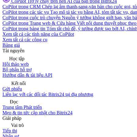
CoPilot
Trợ lý chạy trên nền AI của bạn trong Bitrix24
CoPilot trong CRM
Chép lại âm thanh-sang-văn bản cho cuộc gọi, tóm
CoPilot trong các tác vụ
Tạo mô tả tác vụ bằng AI, tóm tắt tác vụ, dan
CoPilot trong cuộc trò chuyện
Nguồn ý tưởng không giới hạn, văn bản
CoPilot trong Trang web & Cửa hàng
Viết nội dung thuyết phục theo 
CoPilot trong bảng tin
Tóm tắt chủ đề, ý tưởng được tạo bởi AI, chỉnh
Xem tất cả các tính năng của CoPilot
Xem tất cả các công cụ
Bảng giá
Tài nguyên
Học tập
Hội thảo web
Bộ phận hỗ trợ
Hướng dẫn & tài liệu API
Kết nối
Gửi phiếu
Liên lạc với các đối tác Bitrix24 tại địa phương
Đọc
Trung tâm Phát triển
Mẹo & tin tức cập nhật cho Bitrix24
Giải pháp
Vai trò
Tiếp thị
Nhân sự