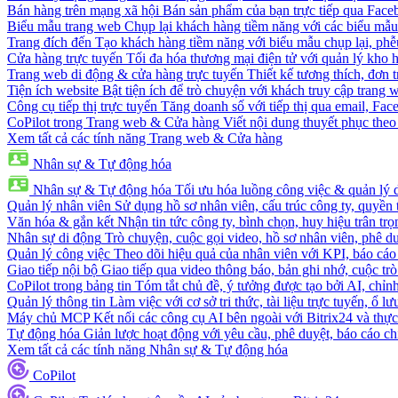
Bán hàng trên mạng xã hội
Bán sản phẩm của bạn trực tiếp qua Fac
Biểu mẫu trang web
Chụp lại khách hàng tiềm năng với các biểu mẫu
Trang đích đến
Tạo khách hàng tiềm năng với biểu mẫu chụp lại, phễ
Cửa hàng trực tuyến
Tối đa hóa thương mại điện tử với quản lý kho h
Trang web di động & cửa hàng trực tuyến
Thiết kế tương thích, đơn 
Tiện ích website
Bật tiện ích để trò chuyện với khách truy cập trang 
Công cụ tiếp thị trực tuyến
Tăng doanh số với tiếp thị qua email, Fa
CoPilot trong Trang web & Cửa hàng
Viết nội dung thuyết phục theo 
Xem tất cả các tính năng Trang web & Cửa hàng
Nhân sự & Tự động hóa
Nhân sự & Tự động hóa
Tối ưu hóa luồng công việc & quản lý 
Quản lý nhân viên
Sử dụng hồ sơ nhân viên, cấu trúc công ty, quyền 
Văn hóa & gắn kết
Nhận tin tức công ty, bình chọn, huy hiệu trân trọ
Nhân sự di động
Trò chuyện, cuộc gọi video, hồ sơ nhân viên, phê du
Quản lý công việc
Theo dõi hiệu quả của nhân viên với KPI, báo cáo
Giao tiếp nội bộ
Giao tiếp qua video thông báo, bản ghi nhớ, cuộc tr
CoPilot trong bảng tin
Tóm tắt chủ đề, ý tưởng được tạo bởi AI, chỉnh
Quản lý thông tin
Làm việc với cơ sở tri thức, tài liệu trực tuyến, ổ lư
Máy chủ MCP
Kết nối các công cụ AI bên ngoài với Bitrix24 và thực
Tự động hóa
Giản lược hoạt động với yêu cầu, phê duyệt, báo cáo ch
Xem tất cả các tính năng Nhân sự & Tự động hóa
CoPilot