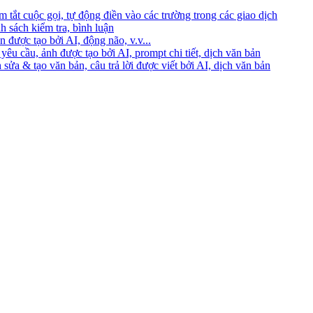
 tắt cuộc gọi, tự động điền vào các trường trong các giao dịch
h sách kiểm tra, bình luận
 được tạo bởi AI, động não, v.v...
yêu cầu, ảnh được tạo bởi AI, prompt chi tiết, dịch văn bản
 sửa & tạo văn bản, câu trả lời được viết bởi AI, dịch văn bản