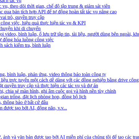
sách tác vụ
 vụ, theo dõi thời gian, chế độ tập trung & giám sát viên
c qua bản tích hợp API để tự động hoàn tất tác vụ nâng cao
ai trò, quyền truy cập
i công việc, hiệu quả thực hiện tác vụ & KPI
 chuyện khi di chuyển
 video, bình luận, ổ lưu trữ tập tin, tài liệu, người dùng bên ngoài, k
 tự động hóa luồng công việc
h sách kiểm tra, bình luận
ng, bình luận, phản ứng, video thông báo toàn công ty
i liệu trực tuyến một cách dễ dàng với các đồng nghiệp bằng drive công
t quyền truy cập và thực hiện các tác vụ và dự án
ị, chia sẻ màn hình, ghi âm cuộc gọi và hình nền tùy chỉnh
gian trống, đặt lịch phòng họp, đồng bộ lịch
h, thông báo ở bất cứ đâu
 được tạo bởi AI, động não, v.v...
ảnh và văn bản được tạo bởi AI miễn phí của chúng tôi để tạo các tra