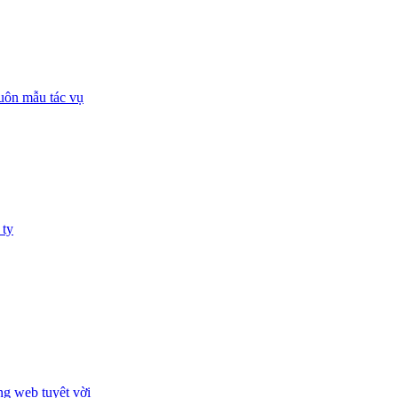
huôn mẫu tác vụ
 ty
ng web tuyệt vời