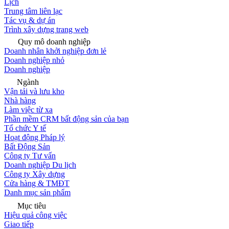
Lịch
Trung tâm liên lạc
Tác vụ & dự án
Trình xây dựng trang web
Quy mô doanh nghiệp
Doanh nhân khởi nghiệp đơn lẻ
Doanh nghiệp nhỏ
Doanh nghiệp
Ngành
Vận tải và lưu kho
Nhà hàng
Làm việc từ xa
Phần mềm CRM bất động sản của bạn
Tổ chức Y tế
Hoạt động Pháp lý
Bất Động Sản
Công ty Tư vấn
Doanh nghiệp Du lịch
Công ty Xây dựng
Cửa hàng & TMĐT
Danh mục sản phẩm
Mục tiêu
Hiệu quả công việc
Giao tiếp