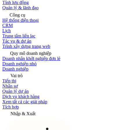
Tính lưu động
Quản lý & lãnh đạo
Công cụ
Hệ thống điện thoại
CRM
Lịch
Trung tâm liên lạc
Tác vụ & dự án
Trình xây dựng trang web
Quy mô doanh nghiệp
Doanh nhân khởi nghiệp đơn lẻ
Doanh nghiệp nhỏ
Doanh nghiệp
Vai trò
Tiếp thị
Nhân sự
Quản lý dự án
Dịch vụ khách hàng
Xem tất cả các giải pháp
Tích hợp
Nhập & Xuất