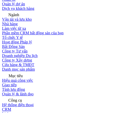
Quản lý dự án
Dịch vụ khách hàng
Ngành
Vận tải và lưu kho
Nhà hàng
Làm việc từ xa
Phần mềm CRM bất động sản của bạn
Tổ chức Y tế
Hoạt động Pháp lý
Bất Động Sản
Công ty Tư vấn
Doanh nghiệp Du lịch
Công ty Xây dựng
Cửa hàng & TMĐT
Danh mục sản phẩm
Mục tiêu
Hiệu quả công việc
Giao tiếp
Tính lưu động
Quản lý & lãnh đạo
Công cụ
Hệ thống điện thoại
CRM