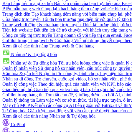
Bán hàng trên mạng xã hội
Bán sản phẩm của bạn trực tiếp qua Fac
Biểu mẫu trang web
Chụp lại khách hàng tiềm năng với các biểu mẫu
Trang đích đến
Tạo khách hàng tiềm năng với biểu mẫu chụp lại, phễ
Cửa hàng trực tuyến
Tối đa hóa thương mại điện tử với quản lý kho h
Trang web di động & cửa hàng trực tuyến
Thiết kế tương thích, đơn 
Tiện ích website
Bật tiện ích để trò chuyện với khách truy cập trang 
Công cụ tiếp thị trực tuyến
Tăng doanh số với tiếp thị qua email, Fa
CoPilot trong Trang web & Cửa hàng
Viết nội dung thuyết phục theo 
Xem tất cả các tính năng Trang web & Cửa hàng
Nhân sự & Tự động hóa
Nhân sự & Tự động hóa
Tối ưu hóa luồng công việc & quản lý 
Quản lý nhân viên
Sử dụng hồ sơ nhân viên, cấu trúc công ty, quyền 
Văn hóa & gắn kết
Nhận tin tức công ty, bình chọn, huy hiệu trân trọ
Nhân sự di động
Trò chuyện, cuộc gọi video, hồ sơ nhân viên, phê du
Quản lý công việc
Theo dõi hiệu quả của nhân viên với KPI, báo cáo
Giao tiếp nội bộ
Giao tiếp qua video thông báo, bản ghi nhớ, cuộc tr
CoPilot trong bảng tin
Tóm tắt chủ đề, ý tưởng được tạo bởi AI, chỉnh
Quản lý thông tin
Làm việc với cơ sở tri thức, tài liệu trực tuyến, ổ lư
Máy chủ MCP
Kết nối các công cụ AI bên ngoài với Bitrix24 và thực
Tự động hóa
Giản lược hoạt động với yêu cầu, phê duyệt, báo cáo ch
Xem tất cả các tính năng Nhân sự & Tự động hóa
CoPilot