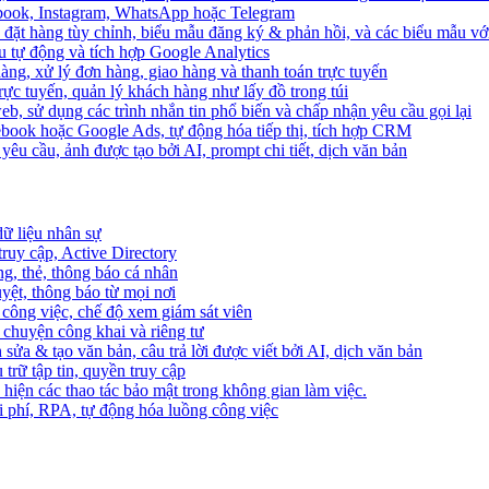
ebook, Instagram, WhatsApp hoặc Telegram
 đặt hàng tùy chỉnh, biểu mẫu đăng ký & phản hồi, và các biểu mẫu với
u tự động và tích hợp Google Analytics
àng, xử lý đơn hàng, giao hàng và thanh toán trực tuyến
trực tuyến, quản lý khách hàng như lấy đồ trong túi
web, sử dụng các trình nhắn tin phổ biến và chấp nhận yêu cầu gọi lại
cebook hoặc Google Ads, tự động hóa tiếp thị, tích hợp CRM
yêu cầu, ảnh được tạo bởi AI, prompt chi tiết, dịch văn bản
dữ liệu nhân sự
truy cập, Active Directory
ng, thẻ, thông báo cá nhân
yệt, thông báo từ mọi nơi
 công việc, chế độ xem giám sát viên
ò chuyện công khai và riêng tư
 sửa & tạo văn bản, câu trả lời được viết bởi AI, dịch văn bản
u trữ tập tin, quyền truy cập
 hiện các thao tác bảo mật trong không gian làm việc.
i phí, RPA, tự động hóa luồng công việc