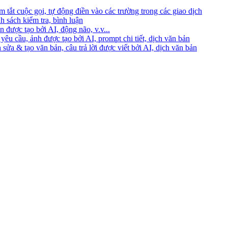
 tắt cuộc gọi, tự động điền vào các trường trong các giao dịch
h sách kiểm tra, bình luận
 được tạo bởi AI, động não, v.v...
yêu cầu, ảnh được tạo bởi AI, prompt chi tiết, dịch văn bản
 sửa & tạo văn bản, câu trả lời được viết bởi AI, dịch văn bản