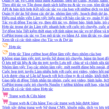
Quản lý tác vụ
Chọn giữa bảng Kanban, biểu đồ Gantt, Scrum, danh 
Theo dõi tác vụ
Tận dụng danh sách kiểm tra & tác vụ con, tóm tắt tác
API & bản tích hợp
Kết nối các tác vụ của bạn với những dịch vụ khá
Quản lý dự án
Sử dụng các dự án, nhóm làm việc, hoạch định dự án, v
Hiệu quả nhân viên
Làm việc hiệu quả với báo cáo tác vụ, quản lý tả
Tác vụ di động
Tạo tác vụ, theo dõi tác vụ, thông báo, bình luận, trò
Hợp tác trong dự án
Làm việc nhanh hơn với cuộc trò chuyện, cuộc gọi
Tự động hóa
Tiết kiệm thời gian với tính năng tạo tác vụ tự động và
CoPilot trong các tác vụ
Tạo mô tả tác vụ bằng AI, tóm tắt tác vụ, dan
Xem tất cả các tính năng cho Tác vụ & Dự án
Hợp tác
Hợp tác
Tăng cường hoạt động làm việc theo nhóm của bạn
Không gian làm việc trực tuyến
Sử dụng trò chuyện, bảng tin hoạt độ
Ổ lưu trữ tài liệu & tập tin trực tuyến
Lưu trữ, chia sẻ và chỉnh sửa tà
Nhóm làm việc
Tạo các nhóm làm việc, mời người dùng bên ngoài, đặ
Cuộc họp trực tuyến
Làm nhiều hơn với cuộc gọi video, video hội ngh
Lịch được chia sẻ
Lập kế hoạch với lịch công ty & cá nhân, khối thời 
Giao tiếp di động
Trình nhắn tin nhóm, cuộc gọi video, bình luận, lịc
CoPilot trong cuộc trò chuyện
Nguồn ý tưởng không giới hạn, văn bản
Xem tất cả các tính năng Hợp tác
Trang web & Cửa hàng
Trang web & Cửa hàng
Tạo các trang web bán được hàng
Trình xây dựng trang web
Sử dụng CMS, khuôn mẫu, dịch vụ lưu trữ, 