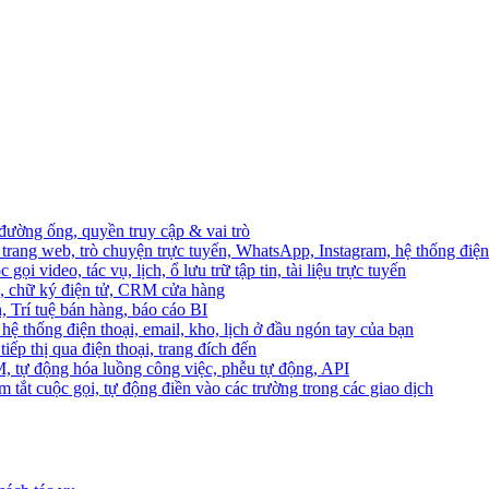
 đường ống, quyền truy cập & vai trò
trang web, trò chuyện trực tuyến, WhatsApp, Instagram, hệ thống điện 
ọi video, tác vụ, lịch, ổ lưu trữ tập tin, tài liệu trực tuyến
o, chữ ký điện tử, CRM cửa hàng
, Trí tuệ bán hàng, báo cáo BI
hệ thống điện thoại, email, kho, lịch ở đầu ngón tay của bạn
ếp thị qua điện thoại, trang đích đến
M, tự động hóa luồng công việc, phễu tự động, API
 tắt cuộc gọi, tự động điền vào các trường trong các giao dịch