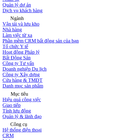
Quản lý dự án
Dịch vụ khách hàng
Ngành
Vận tải và lưu kho
Nhà hàng
Làm việc từ xa
Phần mềm CRM bất động sản của bạn
Tổ chức Y tế
Hoạt động Pháp lý
Bất Động Sản
Công ty Tư vấn
Doanh nghiệp Du lịch
Công ty Xây dựng
Cửa hàng & TMĐT
Danh mục sản phẩm
Mục tiêu
Hiệu quả công việc
Giao tiếp
Tính lưu động
Quản lý & lãnh đạo
Công cụ
Hệ thống điện thoại
CRM