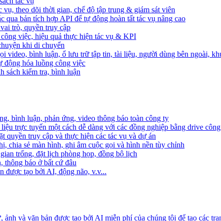
sách tác vụ
 vụ, theo dõi thời gian, chế độ tập trung & giám sát viên
c qua bản tích hợp API để tự động hoàn tất tác vụ nâng cao
ai trò, quyền truy cập
i công việc, hiệu quả thực hiện tác vụ & KPI
 chuyện khi di chuyển
 video, bình luận, ổ lưu trữ tập tin, tài liệu, người dùng bên ngoài, k
 tự động hóa luồng công việc
h sách kiểm tra, bình luận
ng, bình luận, phản ứng, video thông báo toàn công ty
i liệu trực tuyến một cách dễ dàng với các đồng nghiệp bằng drive công
t quyền truy cập và thực hiện các tác vụ và dự án
ị, chia sẻ màn hình, ghi âm cuộc gọi và hình nền tùy chỉnh
gian trống, đặt lịch phòng họp, đồng bộ lịch
h, thông báo ở bất cứ đâu
 được tạo bởi AI, động não, v.v...
ảnh và văn bản được tạo bởi AI miễn phí của chúng tôi để tạo các tra