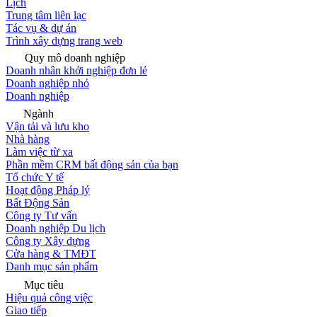
Lịch
Trung tâm liên lạc
Tác vụ & dự án
Trình xây dựng trang web
Quy mô doanh nghiệp
Doanh nhân khởi nghiệp đơn lẻ
Doanh nghiệp nhỏ
Doanh nghiệp
Ngành
Vận tải và lưu kho
Nhà hàng
Làm việc từ xa
Phần mềm CRM bất động sản của bạn
Tổ chức Y tế
Hoạt động Pháp lý
Bất Động Sản
Công ty Tư vấn
Doanh nghiệp Du lịch
Công ty Xây dựng
Cửa hàng & TMĐT
Danh mục sản phẩm
Mục tiêu
Hiệu quả công việc
Giao tiếp