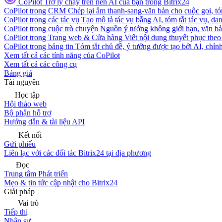
CoPilot
Trợ lý chạy trên nền AI của bạn trong Bitrix24
CoPilot trong CRM
Chép lại âm thanh-sang-văn bản cho cuộc gọi, tóm
CoPilot trong các tác vụ
Tạo mô tả tác vụ bằng AI, tóm tắt tác vụ, dan
CoPilot trong cuộc trò chuyện
Nguồn ý tưởng không giới hạn, văn bản
CoPilot trong Trang web & Cửa hàng
Viết nội dung thuyết phục theo 
CoPilot trong bảng tin
Tóm tắt chủ đề, ý tưởng được tạo bởi AI, chỉnh
Xem tất cả các tính năng của CoPilot
Xem tất cả các công cụ
Bảng giá
Tài nguyên
Học tập
Hội thảo web
Bộ phận hỗ trợ
Hướng dẫn & tài liệu API
Kết nối
Gửi phiếu
Liên lạc với các đối tác Bitrix24 tại địa phương
Đọc
Trung tâm Phát triển
Mẹo & tin tức cập nhật cho Bitrix24
Giải pháp
Vai trò
Tiếp thị
Nhân sự