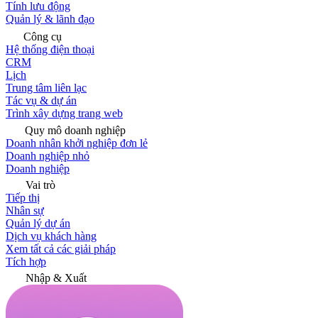
Tính lưu động
Quản lý & lãnh đạo
Công cụ
Hệ thống điện thoại
CRM
Lịch
Trung tâm liên lạc
Tác vụ & dự án
Trình xây dựng trang web
Quy mô doanh nghiệp
Doanh nhân khởi nghiệp đơn lẻ
Doanh nghiệp nhỏ
Doanh nghiệp
Vai trò
Tiếp thị
Nhân sự
Quản lý dự án
Dịch vụ khách hàng
Xem tất cả các giải pháp
Tích hợp
Nhập & Xuất