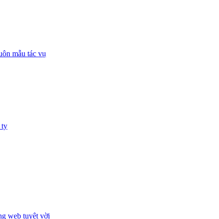
huôn mẫu tác vụ
 ty
ng web tuyệt vời