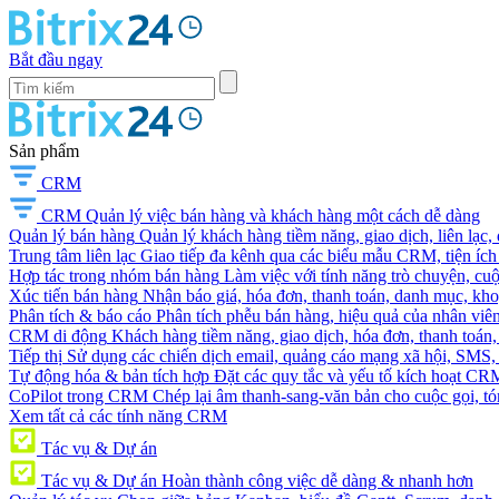
Bắt đầu ngay
Sản phẩm
CRM
CRM
Quản lý việc bán hàng và khách hàng một cách dễ dàng
Quản lý bán hàng
Quản lý khách hàng tiềm năng, giao dịch, liên lạc,
Trung tâm liên lạc
Giao tiếp đa kênh qua các biểu mẫu CRM, tiện ích 
Hợp tác trong nhóm bán hàng
Làm việc với tính năng trò chuyện, cuộc g
Xúc tiến bán hàng
Nhận báo giá, hóa đơn, thanh toán, danh mục, kh
Phân tích & báo cáo
Phân tích phễu bán hàng, hiệu quả của nhân viên
CRM di động
Khách hàng tiềm năng, giao dịch, hóa đơn, thanh toán, 
Tiếp thị
Sử dụng các chiến dịch email, quảng cáo mạng xã hội, SMS, ti
Tự động hóa & bản tích hợp
Đặt các quy tắc và yếu tố kích hoạt CR
CoPilot trong CRM
Chép lại âm thanh-sang-văn bản cho cuộc gọi, tóm
Xem tất cả các tính năng CRM
Tác vụ & Dự án
Tác vụ & Dự án
Hoàn thành công việc dễ dàng & nhanh hơn