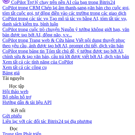
CoPilot
Trợ lý chạy trên nền AI của bạn trong Bitrix24
CoPilot trong CRM
Chép lại âm thanh-sang-văn bản cho cuộc gọi,
tóm tắt cuộc gọi, tự động điền vào các trường trong các giao dịch
CoPilot trong các tác vụ
Tạo mô tả tác vụ bằng AI, tóm tắt tác vụ,
danh sách kiểm tra, bình luận
CoPilot trong cuộc trò chuyện
Nguồn ý tưởng không giới hạn, văn
bản được tạo bởi AI, động não, v.v...
CoPilot trong Trang web & Cửa hàng
Viết nội dung thuyết phục
theo yêu cầu, ảnh được tạo bởi AI, prompt chi tiết, dịch văn bản
CoPilot trong bảng tin
Tóm tắt chủ đề, ý tưởng được tạo bởi AI,
chỉnh sửa & tạo văn bản, câu trả lời được viết bởi AI, dịch văn bản
Xem tất cả các tính năng của CoPilot
Xem tất cả các công cụ
Bảng giá
Tài nguyên
Học tập
Hội thảo web
Bộ phận hỗ trợ
Hướng dẫn & tài liệu API
Kết nối
Gửi phiếu
Liên lạc với các đối tác Bitrix24 tại địa phương
Đọc
Trung tâm Phát triển