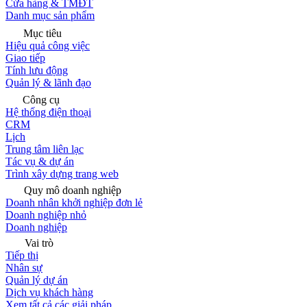
Cửa hàng & TMĐT
Danh mục sản phẩm
Mục tiêu
Hiệu quả công việc
Giao tiếp
Tính lưu động
Quản lý & lãnh đạo
Công cụ
Hệ thống điện thoại
CRM
Lịch
Trung tâm liên lạc
Tác vụ & dự án
Trình xây dựng trang web
Quy mô doanh nghiệp
Doanh nhân khởi nghiệp đơn lẻ
Doanh nghiệp nhỏ
Doanh nghiệp
Vai trò
Tiếp thị
Nhân sự
Quản lý dự án
Dịch vụ khách hàng
Xem tất cả các giải pháp