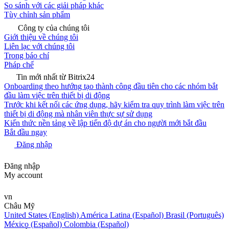
So sánh với các giải pháp khác
Tùy chỉnh sản phẩm
Công ty của chúng tôi
Giới thiệu về chúng tôi
Liên lạc với chúng tôi
Trong báo chí
Pháp chế
Tin mới nhất từ Bitrix24
Onboarding theo hướng tạo thành công đầu tiên cho các nhóm bắt
đầu làm việc trên thiết bị di động
Trước khi kết nối các ứng dụng, hãy kiểm tra quy trình làm việc trên
thiết bị di động mà nhân viên thực sự sử dụng
Kiến thức nền tảng về lập tiến độ dự án cho người mới bắt đầu
Bắt đầu ngay
Đăng nhập
Đăng nhập
My account
vn
Châu Mỹ
United States (English)
América Latina (Español)
Brasil (Português)
México (Español)
Colombia (Español)