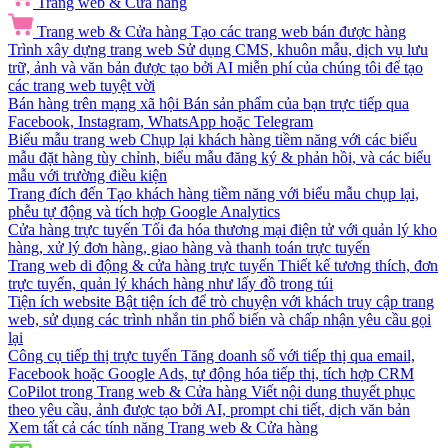
Trang web & Cửa hàng
Trang web & Cửa hàng
Tạo các trang web bán được hàng
Trình xây dựng trang web
Sử dụng CMS, khuôn mẫu, dịch vụ lưu
trữ, ảnh và văn bản được tạo bởi AI miễn phí của chúng tôi để tạo
các trang web tuyệt vời
Bán hàng trên mạng xã hội
Bán sản phẩm của bạn trực tiếp qua
Facebook, Instagram, WhatsApp hoặc Telegram
Biểu mẫu trang web
Chụp lại khách hàng tiềm năng với các biểu
mẫu đặt hàng tùy chỉnh, biểu mẫu đăng ký & phản hồi, và các biểu
mẫu với trường điều kiện
Trang đích đến
Tạo khách hàng tiềm năng với biểu mẫu chụp lại,
phễu tự động và tích hợp Google Analytics
Cửa hàng trực tuyến
Tối đa hóa thương mại điện tử với quản lý kho
hàng, xử lý đơn hàng, giao hàng và thanh toán trực tuyến
Trang web di động & cửa hàng trực tuyến
Thiết kế tương thích, đơn
trực tuyến, quản lý khách hàng như lấy đồ trong túi
Tiện ích website
Bật tiện ích để trò chuyện với khách truy cập trang
web, sử dụng các trình nhắn tin phổ biến và chấp nhận yêu cầu gọi
lại
Công cụ tiếp thị trực tuyến
Tăng doanh số với tiếp thị qua email,
Facebook hoặc Google Ads, tự động hóa tiếp thị, tích hợp CRM
CoPilot trong Trang web & Cửa hàng
Viết nội dung thuyết phục
theo yêu cầu, ảnh được tạo bởi AI, prompt chi tiết, dịch văn bản
Xem tất cả các tính năng Trang web & Cửa hàng