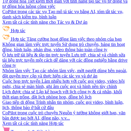
Tự động hóa
Tiết kiệm thời gian với tính năng tạo tác vụ tự động và
tự động hóa luồng công việc
CoPilot trong các tác vụ
Tạo mô tả tác vụ bằng AI, tóm tắt tác vụ,
danh sách kiểm tra, bình luận
Xem tất cả các tính năng cho Tác vụ & Dự án
Hợp tác
Hợp tác
Tăng cường hoạt động làm việc theo nhóm của bạn
Không gian làm việc trực tuyến
Sử dụng trò chuyện, bảng tin hoạt
động, bình luận, phản ứng, video thông báo toàn công ty
Ổ lưu trữ tài liệu & tập tin trực tuyến
Lưu trữ, chia sẻ và chỉnh sửa
tài liệu trực tuyến một cách dễ dàng với các đồng nghiệp bằng drive
công ty
Nhóm làm việc
Tạo các nhóm làm việc, mời người dùng bên ngoài,
đặt quyền truy cập và thực hiện các tác vụ và dự án
Cuộc họp trực tuyến
Làm nhiều hơn với cuộc gọi video, video hội
nghị, chia sẻ màn hình, ghi âm cuộc gọi và hình nền tùy chỉnh
Lịch được chia sẻ
Lập kế hoạch với lịch công ty & cá nhân, khối
thời gian trống, đặt lịch phòng họp, đồng bộ lịch
Giao tiếp di động
Trình nhắn tin nhóm, cuộc gọi video, bình luận,
lịch, thông báo ở bất cứ đâu
CoPilot trong cuộc trò chuyện
Nguồn ý tưởng không giới hạn, văn
bản được tạo bởi AI, động não, v.v...
Xem tất cả các tính năng Hợp tác