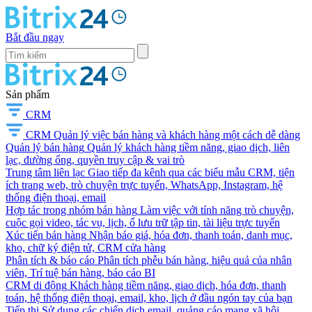
Bắt đầu ngay
Sản phẩm
CRM
CRM
Quản lý việc bán hàng và khách hàng một cách dễ dàng
Quản lý bán hàng
Quản lý khách hàng tiềm năng, giao dịch, liên
lạc, đường ống, quyền truy cập & vai trò
Trung tâm liên lạc
Giao tiếp đa kênh qua các biểu mẫu CRM, tiện
ích trang web, trò chuyện trực tuyến, WhatsApp, Instagram, hệ
thống điện thoại, email
Hợp tác trong nhóm bán hàng
Làm việc với tính năng trò chuyện,
cuộc gọi video, tác vụ, lịch, ổ lưu trữ tập tin, tài liệu trực tuyến
Xúc tiến bán hàng
Nhận báo giá, hóa đơn, thanh toán, danh mục,
kho, chữ ký điện tử, CRM cửa hàng
Phân tích & báo cáo
Phân tích phễu bán hàng, hiệu quả của nhân
viên, Trí tuệ bán hàng, báo cáo BI
CRM di động
Khách hàng tiềm năng, giao dịch, hóa đơn, thanh
toán, hệ thống điện thoại, email, kho, lịch ở đầu ngón tay của bạn
Tiếp thị
Sử dụng các chiến dịch email, quảng cáo mạng xã hội,