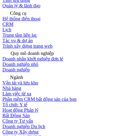
Tính lưu động
Quản lý & lãnh đạo
Công cụ
Hệ thống điện thoại
CRM
Lịch
Trung tâm liên lạc
Tác vụ & dự án
Trình xây dựng trang web
Quy mô doanh nghiệp
Doanh nhân khởi nghiệp đơn lẻ
Doanh nghiệp nhỏ
Doanh nghiệp
Ngành
Vận tải và lưu kho
Nhà hàng
Làm việc từ xa
Phần mềm CRM bất động sản của bạn
Tổ chức Y tế
Hoạt động Pháp lý
Bất Động Sản
Công ty Tư vấn
Doanh nghiệp Du lịch
Công ty Xây dựng