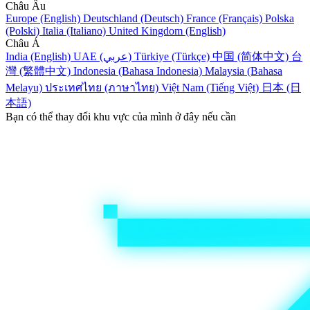
Châu Âu
Europe (English)
Deutschland (Deutsch)
France (Français)
Polska
(Polski)
Italia (Italiano)
United Kingdom (English)
Châu Á
India (English)
UAE (عربي)
Türkiye (Türkçe)
中国 (简体中文)
台
灣 (繁體中文)
Indonesia (Bahasa Indonesia)
Malaysia (Bahasa
Melayu)
ประเทศไทย (ภาษาไทย)
Việt Nam (Tiếng Việt)
日本 (日
本語)
Bạn có thể thay đổi khu vực của mình ở đây nếu cần