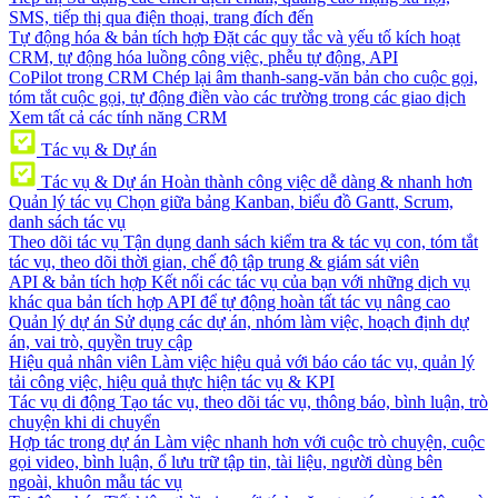
SMS, tiếp thị qua điện thoại, trang đích đến
Tự động hóa & bản tích hợp
Đặt các quy tắc và yếu tố kích hoạt
CRM, tự động hóa luồng công việc, phễu tự động, API
CoPilot trong CRM
Chép lại âm thanh-sang-văn bản cho cuộc gọi,
tóm tắt cuộc gọi, tự động điền vào các trường trong các giao dịch
Xem tất cả các tính năng CRM
Tác vụ & Dự án
Tác vụ & Dự án
Hoàn thành công việc dễ dàng & nhanh hơn
Quản lý tác vụ
Chọn giữa bảng Kanban, biểu đồ Gantt, Scrum,
danh sách tác vụ
Theo dõi tác vụ
Tận dụng danh sách kiểm tra & tác vụ con, tóm tắt
tác vụ, theo dõi thời gian, chế độ tập trung & giám sát viên
API & bản tích hợp
Kết nối các tác vụ của bạn với những dịch vụ
khác qua bản tích hợp API để tự động hoàn tất tác vụ nâng cao
Quản lý dự án
Sử dụng các dự án, nhóm làm việc, hoạch định dự
án, vai trò, quyền truy cập
Hiệu quả nhân viên
Làm việc hiệu quả với báo cáo tác vụ, quản lý
tải công việc, hiệu quả thực hiện tác vụ & KPI
Tác vụ di động
Tạo tác vụ, theo dõi tác vụ, thông báo, bình luận, trò
chuyện khi di chuyển
Hợp tác trong dự án
Làm việc nhanh hơn với cuộc trò chuyện, cuộc
gọi video, bình luận, ổ lưu trữ tập tin, tài liệu, người dùng bên
ngoài, khuôn mẫu tác vụ