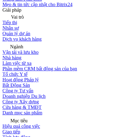
Mẹo & tin tức cập nhật cho Bitrix24
Giải pháp
Vai trò
Tiếp thị
Nhân sự
Quản lý dự án
Dịch vụ khách hàng
Ngành
Vận tải và lưu kho
Nhà hàng
Làm việc từ xa
Phần mềm CRM bất động sản của bạn
Tổ chức Y tế
Hoạt động Pháp lý
Bất Động Sản
Công ty Tư vấn
Doanh nghiệp Du lịch
Công ty Xây dựng
Cửa hàng & TMĐT
Danh mục sản phẩm
Mục tiêu
Hiệu quả công việc
Giao tiếp