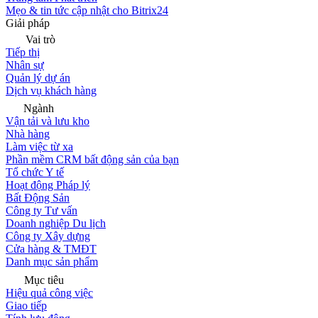
Mẹo & tin tức cập nhật cho Bitrix24
Giải pháp
Vai trò
Tiếp thị
Nhân sự
Quản lý dự án
Dịch vụ khách hàng
Ngành
Vận tải và lưu kho
Nhà hàng
Làm việc từ xa
Phần mềm CRM bất động sản của bạn
Tổ chức Y tế
Hoạt động Pháp lý
Bất Động Sản
Công ty Tư vấn
Doanh nghiệp Du lịch
Công ty Xây dựng
Cửa hàng & TMĐT
Danh mục sản phẩm
Mục tiêu
Hiệu quả công việc
Giao tiếp