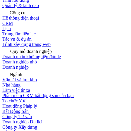
Tính lưu động
Quản lý & lãnh đạo
Công cụ
Hệ thống điện thoại
CRM
Lịch
Trung tâm liên lạc
Tác vụ & dự án
Trình xây dựng trang web
Quy mô doanh nghiệp
Doanh nhân khởi nghiệp đơn lẻ
Doanh nghiệp nhỏ
Doanh nghiệp
Ngành
Vận tải và lưu kho
Nhà hàng
Làm việc từ xa
Phần mềm CRM bất động sản của bạn
Tổ chức Y tế
Hoạt động Pháp lý
Bất Động Sản
Công ty Tư vấn
Doanh nghiệp Du lịch
Công ty Xây dựng