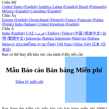
Châu Mỹ
United States (English)
América Latina (Español)
Brasil (Português)
México (Español)
Colombia (Español)
Châu Âu
Europe (English)
Deutschland (Deutsch)
France (Français)
Polska
(Polski)
Italia (Italiano)
United Kingdom (English)
Châu Á
India (English)
UAE (عربي)
Türkiye (Türkçe)
中国 (简体中文)
台
灣 (繁體中文)
Indonesia (Bahasa Indonesia)
Malaysia (Bahasa
Melayu)
ประเทศไทย (ภาษาไทย)
Việt Nam (Tiếng Việt)
日本 (日
本語)
Bạn có thể thay đổi khu vực của mình ở đây nếu cần
Mẫu Báo cáo Bán hàng Miễn phí
Đăng ký miễn phí
Bạn đang tìm kiếm các mẫu báo cáo bán hàng miễn phí 100%?