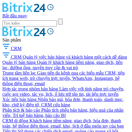
Bắt đầu ngay
Sản phẩm
CRM
CRM
Quản lý việc bán hàng và khách hàng một cách dễ dàng
Quản lý bán hàng
Quản lý khách hàng tiềm năng, giao dịch, liên
lạc, đường ống, quyền truy cập & vai trò
Trung tâm liên lạc
Giao tiếp đa kênh qua các biểu mẫu CRM, tiện
ích trang web, trò chuyện trực tuyến, WhatsApp, Instagram, hệ
thống điện thoại, email
Hợp tác trong nhóm bán hàng
Làm việc với tính năng trò chuyện,
cuộc gọi video, tác vụ, lịch, ổ lưu trữ tập tin, tài liệu trực tuyến
Xúc tiến bán hàng
Nhận báo giá, hóa đơn, thanh toán, danh mục,
kho, chữ ký điện tử, CRM cửa hàng
Phân tích & báo cáo
Phân tích phễu bán hàng, hiệu quả của nhân
viên, Trí tuệ bán hàng, báo cáo BI
CRM di động
Khách hàng tiềm năng, giao dịch, hóa đơn, thanh
toán, hệ thống điện thoại, email, kho, lịch ở đầu ngón tay của bạn
Tiếp thị
Sử dụng các chiến dịch email, quảng cáo mạng xã hội,