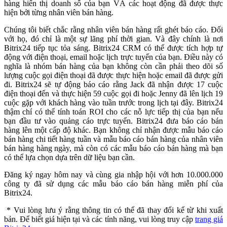
hàng hiển thị doanh số của bạn VÀ các hoạt động đã được thực
hiện bởi từng nhân viên bán hàng.
Chúng tôi biết chắc rằng nhân viên bán hàng rất ghét báo cáo. Đối
với họ, đó chỉ là một sự lãng phí thời gian. Và đây chính là nơi
Bitrix24 tiếp tục tỏa sáng. Bitrix24 CRM có thể được tích hợp tự
động với điện thoại, email hoặc lịch trực tuyến của bạn. Điều này có
nghĩa là nhóm bán hàng của bạn không còn cần phải theo dõi số
lượng cuộc gọi điện thoại đã được thực hiện hoặc email đã được gửi
đi. Bitrix24 sẽ tự động báo cáo rằng Jack đã nhận được 17 cuộc
điện thoại đến và thực hiện 59 cuộc gọi đi hoặc Jenny đã lên lịch 19
cuộc gặp với khách hàng vào tuần trước trong lịch tại đây. Bitrix24
thậm chí có thể tính toán ROI cho các nỗ lực tiếp thị của bạn nếu
bạn đầu tư vào quảng cáo trực tuyến. Bitrix24 đưa báo cáo bán
hàng lên một cấp độ khác. Bạn không chỉ nhận được mẫu báo cáo
bán hàng chi tiết hàng tuần và mẫu báo cáo bán hàng của nhân viên
bán hàng hàng ngày, mà còn có các mẫu báo cáo bán hàng mà bạn
có thể lựa chọn dựa trên dữ liệu bạn cần.
Đăng ký ngay hôm nay và cùng gia nhập hội với hơn 10.000.000
công ty đã sử dụng các mẫu báo cáo bán hàng miễn phí của
Bitrix24.
* Vui lòng lưu ý rằng thông tin có thể đã thay đổi kể từ khi xuất
bản. Để biết giá hiện tại và các tính năng, vui lòng truy cập
trang giá