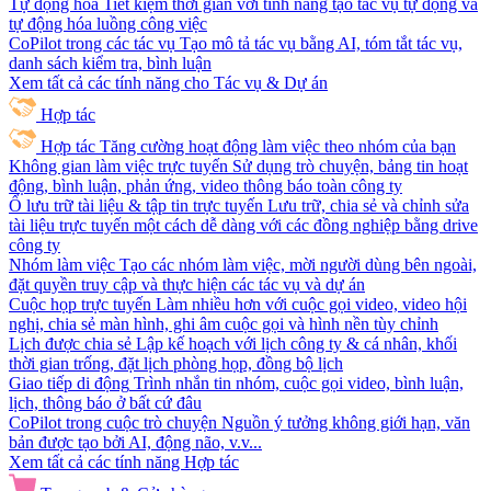
Tự động hóa
Tiết kiệm thời gian với tính năng tạo tác vụ tự động và
tự động hóa luồng công việc
CoPilot trong các tác vụ
Tạo mô tả tác vụ bằng AI, tóm tắt tác vụ,
danh sách kiểm tra, bình luận
Xem tất cả các tính năng cho Tác vụ & Dự án
Hợp tác
Hợp tác
Tăng cường hoạt động làm việc theo nhóm của bạn
Không gian làm việc trực tuyến
Sử dụng trò chuyện, bảng tin hoạt
động, bình luận, phản ứng, video thông báo toàn công ty
Ổ lưu trữ tài liệu & tập tin trực tuyến
Lưu trữ, chia sẻ và chỉnh sửa
tài liệu trực tuyến một cách dễ dàng với các đồng nghiệp bằng drive
công ty
Nhóm làm việc
Tạo các nhóm làm việc, mời người dùng bên ngoài,
đặt quyền truy cập và thực hiện các tác vụ và dự án
Cuộc họp trực tuyến
Làm nhiều hơn với cuộc gọi video, video hội
nghị, chia sẻ màn hình, ghi âm cuộc gọi và hình nền tùy chỉnh
Lịch được chia sẻ
Lập kế hoạch với lịch công ty & cá nhân, khối
thời gian trống, đặt lịch phòng họp, đồng bộ lịch
Giao tiếp di động
Trình nhắn tin nhóm, cuộc gọi video, bình luận,
lịch, thông báo ở bất cứ đâu
CoPilot trong cuộc trò chuyện
Nguồn ý tưởng không giới hạn, văn
bản được tạo bởi AI, động não, v.v...
Xem tất cả các tính năng Hợp tác