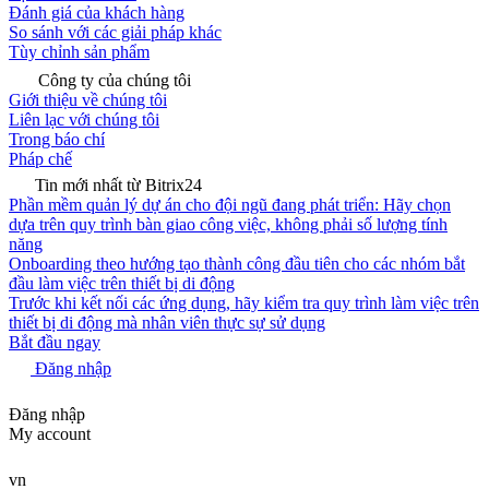
Đánh giá của khách hàng
So sánh với các giải pháp khác
Tùy chỉnh sản phẩm
Công ty của chúng tôi
Giới thiệu về chúng tôi
Liên lạc với chúng tôi
Trong báo chí
Pháp chế
Tin mới nhất từ Bitrix24
Phần mềm quản lý dự án cho đội ngũ đang phát triển: Hãy chọn
dựa trên quy trình bàn giao công việc, không phải số lượng tính
năng
Onboarding theo hướng tạo thành công đầu tiên cho các nhóm bắt
đầu làm việc trên thiết bị di động
Trước khi kết nối các ứng dụng, hãy kiểm tra quy trình làm việc trên
thiết bị di động mà nhân viên thực sự sử dụng
Bắt đầu ngay
Đăng nhập
Đăng nhập
My account
vn