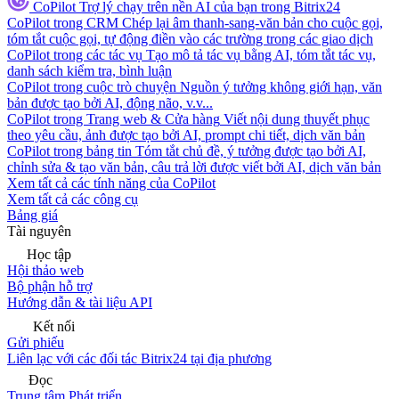
CoPilot
Trợ lý chạy trên nền AI của bạn trong Bitrix24
CoPilot trong CRM
Chép lại âm thanh-sang-văn bản cho cuộc gọi,
tóm tắt cuộc gọi, tự động điền vào các trường trong các giao dịch
CoPilot trong các tác vụ
Tạo mô tả tác vụ bằng AI, tóm tắt tác vụ,
danh sách kiểm tra, bình luận
CoPilot trong cuộc trò chuyện
Nguồn ý tưởng không giới hạn, văn
bản được tạo bởi AI, động não, v.v...
CoPilot trong Trang web & Cửa hàng
Viết nội dung thuyết phục
theo yêu cầu, ảnh được tạo bởi AI, prompt chi tiết, dịch văn bản
CoPilot trong bảng tin
Tóm tắt chủ đề, ý tưởng được tạo bởi AI,
chỉnh sửa & tạo văn bản, câu trả lời được viết bởi AI, dịch văn bản
Xem tất cả các tính năng của CoPilot
Xem tất cả các công cụ
Bảng giá
Tài nguyên
Học tập
Hội thảo web
Bộ phận hỗ trợ
Hướng dẫn & tài liệu API
Kết nối
Gửi phiếu
Liên lạc với các đối tác Bitrix24 tại địa phương
Đọc
Trung tâm Phát triển