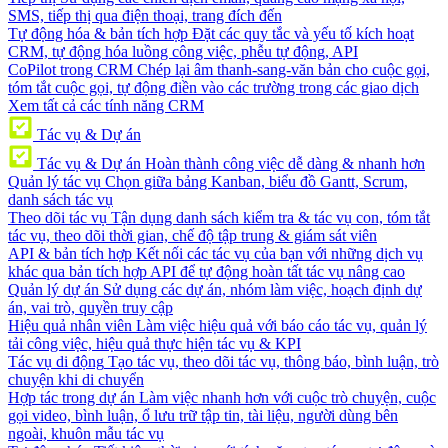
SMS, tiếp thị qua điện thoại, trang đích đến
Tự động hóa & bản tích hợp
Đặt các quy tắc và yếu tố kích hoạt
CRM, tự động hóa luồng công việc, phễu tự động, API
CoPilot trong CRM
Chép lại âm thanh-sang-văn bản cho cuộc gọi,
tóm tắt cuộc gọi, tự động điền vào các trường trong các giao dịch
Xem tất cả các tính năng CRM
Tác vụ & Dự án
Tác vụ & Dự án
Hoàn thành công việc dễ dàng & nhanh hơn
Quản lý tác vụ
Chọn giữa bảng Kanban, biểu đồ Gantt, Scrum,
danh sách tác vụ
Theo dõi tác vụ
Tận dụng danh sách kiểm tra & tác vụ con, tóm tắt
tác vụ, theo dõi thời gian, chế độ tập trung & giám sát viên
API & bản tích hợp
Kết nối các tác vụ của bạn với những dịch vụ
khác qua bản tích hợp API để tự động hoàn tất tác vụ nâng cao
Quản lý dự án
Sử dụng các dự án, nhóm làm việc, hoạch định dự
án, vai trò, quyền truy cập
Hiệu quả nhân viên
Làm việc hiệu quả với báo cáo tác vụ, quản lý
tải công việc, hiệu quả thực hiện tác vụ & KPI
Tác vụ di động
Tạo tác vụ, theo dõi tác vụ, thông báo, bình luận, trò
chuyện khi di chuyển
Hợp tác trong dự án
Làm việc nhanh hơn với cuộc trò chuyện, cuộc
gọi video, bình luận, ổ lưu trữ tập tin, tài liệu, người dùng bên
ngoài, khuôn mẫu tác vụ