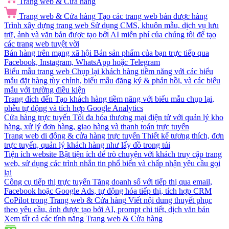
Trang web & Cửa hàng
Trang web & Cửa hàng
Tạo các trang web bán được hàng
Trình xây dựng trang web
Sử dụng CMS, khuôn mẫu, dịch vụ lưu
trữ, ảnh và văn bản được tạo bởi AI miễn phí của chúng tôi để tạo
các trang web tuyệt vời
Bán hàng trên mạng xã hội
Bán sản phẩm của bạn trực tiếp qua
Facebook, Instagram, WhatsApp hoặc Telegram
Biểu mẫu trang web
Chụp lại khách hàng tiềm năng với các biểu
mẫu đặt hàng tùy chỉnh, biểu mẫu đăng ký & phản hồi, và các biểu
mẫu với trường điều kiện
Trang đích đến
Tạo khách hàng tiềm năng với biểu mẫu chụp lại,
phễu tự động và tích hợp Google Analytics
Cửa hàng trực tuyến
Tối đa hóa thương mại điện tử với quản lý kho
hàng, xử lý đơn hàng, giao hàng và thanh toán trực tuyến
Trang web di động & cửa hàng trực tuyến
Thiết kế tương thích, đơn
trực tuyến, quản lý khách hàng như lấy đồ trong túi
Tiện ích website
Bật tiện ích để trò chuyện với khách truy cập trang
web, sử dụng các trình nhắn tin phổ biến và chấp nhận yêu cầu gọi
lại
Công cụ tiếp thị trực tuyến
Tăng doanh số với tiếp thị qua email,
Facebook hoặc Google Ads, tự động hóa tiếp thị, tích hợp CRM
CoPilot trong Trang web & Cửa hàng
Viết nội dung thuyết phục
theo yêu cầu, ảnh được tạo bởi AI, prompt chi tiết, dịch văn bản
Xem tất cả các tính năng Trang web & Cửa hàng