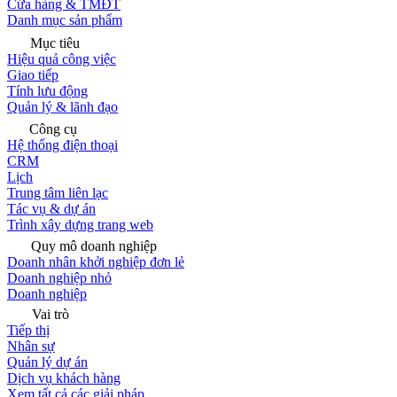
Cửa hàng & TMĐT
Danh mục sản phẩm
Mục tiêu
Hiệu quả công việc
Giao tiếp
Tính lưu động
Quản lý & lãnh đạo
Công cụ
Hệ thống điện thoại
CRM
Lịch
Trung tâm liên lạc
Tác vụ & dự án
Trình xây dựng trang web
Quy mô doanh nghiệp
Doanh nhân khởi nghiệp đơn lẻ
Doanh nghiệp nhỏ
Doanh nghiệp
Vai trò
Tiếp thị
Nhân sự
Quản lý dự án
Dịch vụ khách hàng
Xem tất cả các giải pháp