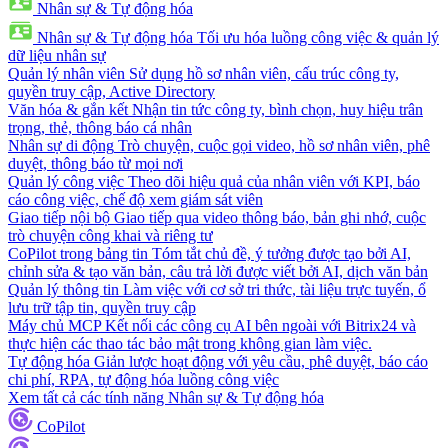
Nhân sự & Tự động hóa
Nhân sự & Tự động hóa
Tối ưu hóa luồng công việc & quản lý
dữ liệu nhân sự
Quản lý nhân viên
Sử dụng hồ sơ nhân viên, cấu trúc công ty,
quyền truy cập, Active Directory
Văn hóa & gắn kết
Nhận tin tức công ty, bình chọn, huy hiệu trân
trọng, thẻ, thông báo cá nhân
Nhân sự di động
Trò chuyện, cuộc gọi video, hồ sơ nhân viên, phê
duyệt, thông báo từ mọi nơi
Quản lý công việc
Theo dõi hiệu quả của nhân viên với KPI, báo
cáo công việc, chế độ xem giám sát viên
Giao tiếp nội bộ
Giao tiếp qua video thông báo, bản ghi nhớ, cuộc
trò chuyện công khai và riêng tư
CoPilot trong bảng tin
Tóm tắt chủ đề, ý tưởng được tạo bởi AI,
chỉnh sửa & tạo văn bản, câu trả lời được viết bởi AI, dịch văn bản
Quản lý thông tin
Làm việc với cơ sở tri thức, tài liệu trực tuyến, ổ
lưu trữ tập tin, quyền truy cập
Máy chủ MCP
Kết nối các công cụ AI bên ngoài với Bitrix24 và
thực hiện các thao tác bảo mật trong không gian làm việc.
Tự động hóa
Giản lược hoạt động với yêu cầu, phê duyệt, báo cáo
chi phí, RPA, tự động hóa luồng công việc
Xem tất cả các tính năng Nhân sự & Tự động hóa
CoPilot