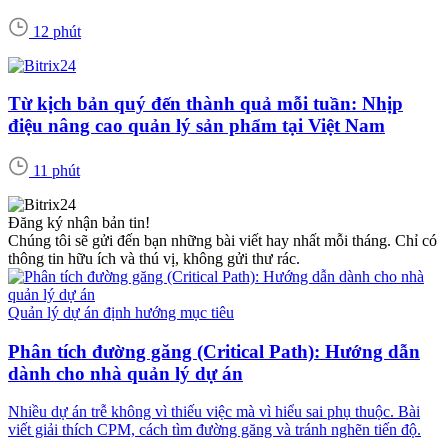
12 phút
Từ kịch bản quý đến thành quả mỗi tuần: Nhịp
điệu nâng cao quản lý sản phẩm tại Việt Nam
11 phút
Đăng ký nhận bản tin!
Chúng tôi sẽ gửi đến bạn những bài viết hay nhất mỗi tháng. Chỉ có
thông tin hữu ích và thú vị, không gửi thư rác.
Quản lý dự án định hướng mục tiêu
Phân tích đường găng (Critical Path): Hướng dẫn
dành cho nhà quản lý dự án
Nhiều dự án trễ không vì thiếu việc mà vì hiểu sai phụ thuộc. Bài
viết giải thích CPM, cách tìm đường găng và tránh nghẽn tiến độ.