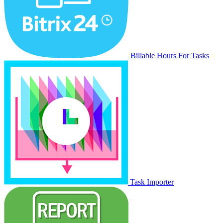
Billable Hours For Tasks
Task Importer