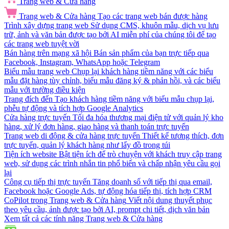
Trang web & Cửa hàng
Trang web & Cửa hàng
Tạo các trang web bán được hàng
Trình xây dựng trang web
Sử dụng CMS, khuôn mẫu, dịch vụ lưu
trữ, ảnh và văn bản được tạo bởi AI miễn phí của chúng tôi để tạo
các trang web tuyệt vời
Bán hàng trên mạng xã hội
Bán sản phẩm của bạn trực tiếp qua
Facebook, Instagram, WhatsApp hoặc Telegram
Biểu mẫu trang web
Chụp lại khách hàng tiềm năng với các biểu
mẫu đặt hàng tùy chỉnh, biểu mẫu đăng ký & phản hồi, và các biểu
mẫu với trường điều kiện
Trang đích đến
Tạo khách hàng tiềm năng với biểu mẫu chụp lại,
phễu tự động và tích hợp Google Analytics
Cửa hàng trực tuyến
Tối đa hóa thương mại điện tử với quản lý kho
hàng, xử lý đơn hàng, giao hàng và thanh toán trực tuyến
Trang web di động & cửa hàng trực tuyến
Thiết kế tương thích, đơn
trực tuyến, quản lý khách hàng như lấy đồ trong túi
Tiện ích website
Bật tiện ích để trò chuyện với khách truy cập trang
web, sử dụng các trình nhắn tin phổ biến và chấp nhận yêu cầu gọi
lại
Công cụ tiếp thị trực tuyến
Tăng doanh số với tiếp thị qua email,
Facebook hoặc Google Ads, tự động hóa tiếp thị, tích hợp CRM
CoPilot trong Trang web & Cửa hàng
Viết nội dung thuyết phục
theo yêu cầu, ảnh được tạo bởi AI, prompt chi tiết, dịch văn bản
Xem tất cả các tính năng Trang web & Cửa hàng