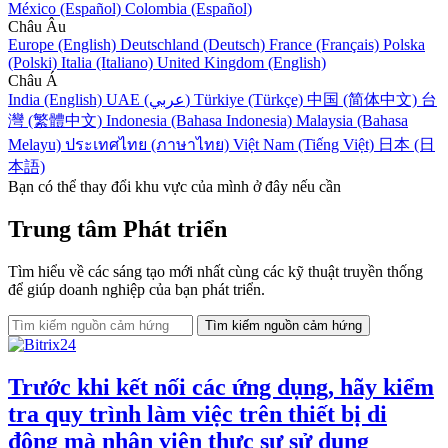
México (Español)
Colombia (Español)
Châu Âu
Europe (English)
Deutschland (Deutsch)
France (Français)
Polska
(Polski)
Italia (Italiano)
United Kingdom (English)
Châu Á
India (English)
UAE (عربي)
Türkiye (Türkçe)
中国 (简体中文)
台
灣 (繁體中文)
Indonesia (Bahasa Indonesia)
Malaysia (Bahasa
Melayu)
ประเทศไทย (ภาษาไทย)
Việt Nam (Tiếng Việt)
日本 (日
本語)
Bạn có thể thay đổi khu vực của mình ở đây nếu cần
Trung tâm Phát triển
Tìm hiểu về các sáng tạo mới nhất cùng các kỹ thuật truyền thống
để giúp doanh nghiệp của bạn phát triển.
Trước khi kết nối các ứng dụng, hãy kiểm
tra quy trình làm việc trên thiết bị di
động mà nhân viên thực sự sử dụng