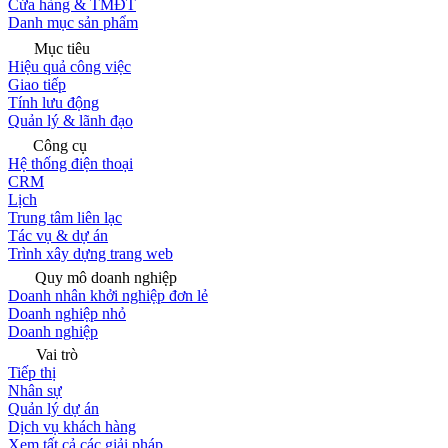
Cửa hàng & TMĐT
Danh mục sản phẩm
Mục tiêu
Hiệu quả công việc
Giao tiếp
Tính lưu động
Quản lý & lãnh đạo
Công cụ
Hệ thống điện thoại
CRM
Lịch
Trung tâm liên lạc
Tác vụ & dự án
Trình xây dựng trang web
Quy mô doanh nghiệp
Doanh nhân khởi nghiệp đơn lẻ
Doanh nghiệp nhỏ
Doanh nghiệp
Vai trò
Tiếp thị
Nhân sự
Quản lý dự án
Dịch vụ khách hàng
Xem tất cả các giải pháp