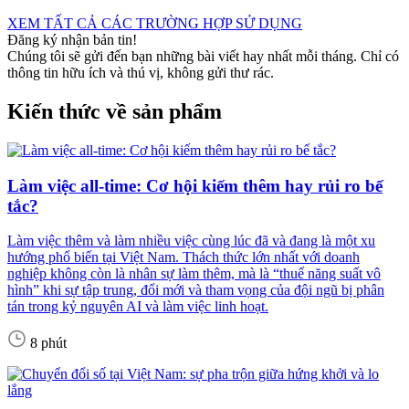
XEM TẤT CẢ CÁC TRƯỜNG HỢP SỬ DỤNG
Đăng ký nhận bản tin!
Chúng tôi sẽ gửi đến bạn những bài viết hay nhất mỗi tháng. Chỉ có
thông tin hữu ích và thú vị, không gửi thư rác.
Kiến thức về sản phẩm
Làm việc all-time: Cơ hội kiếm thêm hay rủi ro bế
tắc?
Làm việc thêm và làm nhiều việc cùng lúc đã và đang là một xu
hướng phổ biến tại Việt Nam. Thách thức lớn nhất với doanh
nghiệp không còn là nhân sự làm thêm, mà là “thuế năng suất vô
hình” khi sự tập trung, đổi mới và tham vọng của đội ngũ bị phân
tán trong kỷ nguyên AI và làm việc linh hoạt.
8 phút