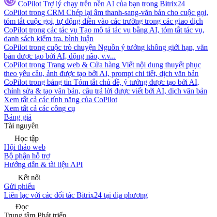
CoPilot
Trợ lý chạy trên nền AI của bạn trong Bitrix24
CoPilot trong CRM
Chép lại âm thanh-sang-văn bản cho cuộc gọi,
tóm tắt cuộc gọi, tự động điền vào các trường trong các giao dịch
CoPilot trong các tác vụ
Tạo mô tả tác vụ bằng AI, tóm tắt tác vụ,
danh sách kiểm tra, bình luận
CoPilot trong cuộc trò chuyện
Nguồn ý tưởng không giới hạn, văn
bản được tạo bởi AI, động não, v.v...
CoPilot trong Trang web & Cửa hàng
Viết nội dung thuyết phục
theo yêu cầu, ảnh được tạo bởi AI, prompt chi tiết, dịch văn bản
CoPilot trong bảng tin
Tóm tắt chủ đề, ý tưởng được tạo bởi AI,
chỉnh sửa & tạo văn bản, câu trả lời được viết bởi AI, dịch văn bản
Xem tất cả các tính năng của CoPilot
Xem tất cả các công cụ
Bảng giá
Tài nguyên
Học tập
Hội thảo web
Bộ phận hỗ trợ
Hướng dẫn & tài liệu API
Kết nối
Gửi phiếu
Liên lạc với các đối tác Bitrix24 tại địa phương
Đọc
Trung tâm Phát triển