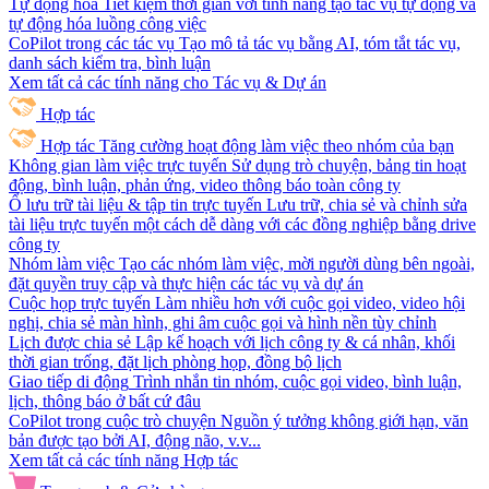
Tự động hóa
Tiết kiệm thời gian với tính năng tạo tác vụ tự động và
tự động hóa luồng công việc
CoPilot trong các tác vụ
Tạo mô tả tác vụ bằng AI, tóm tắt tác vụ,
danh sách kiểm tra, bình luận
Xem tất cả các tính năng cho Tác vụ & Dự án
Hợp tác
Hợp tác
Tăng cường hoạt động làm việc theo nhóm của bạn
Không gian làm việc trực tuyến
Sử dụng trò chuyện, bảng tin hoạt
động, bình luận, phản ứng, video thông báo toàn công ty
Ổ lưu trữ tài liệu & tập tin trực tuyến
Lưu trữ, chia sẻ và chỉnh sửa
tài liệu trực tuyến một cách dễ dàng với các đồng nghiệp bằng drive
công ty
Nhóm làm việc
Tạo các nhóm làm việc, mời người dùng bên ngoài,
đặt quyền truy cập và thực hiện các tác vụ và dự án
Cuộc họp trực tuyến
Làm nhiều hơn với cuộc gọi video, video hội
nghị, chia sẻ màn hình, ghi âm cuộc gọi và hình nền tùy chỉnh
Lịch được chia sẻ
Lập kế hoạch với lịch công ty & cá nhân, khối
thời gian trống, đặt lịch phòng họp, đồng bộ lịch
Giao tiếp di động
Trình nhắn tin nhóm, cuộc gọi video, bình luận,
lịch, thông báo ở bất cứ đâu
CoPilot trong cuộc trò chuyện
Nguồn ý tưởng không giới hạn, văn
bản được tạo bởi AI, động não, v.v...
Xem tất cả các tính năng Hợp tác