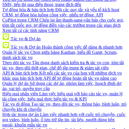
SMS, tiếp thị qua điện thoại, trang đích đến
Tự động hóa & bản tích hợp
Đặt các quy tắc và yếu tố kích hoạt
CRM, tự động hóa luồng công việc, phễu tự động, API
CoPilot trong CRM
Chép lại âm thanh-sang-văn bản cho cuộc gọi,
tóm tắt cuộc gọi, tự động điền vào các trường trong các giao dịch
Xem tất cả các tính năng CRM
Tác vụ & Dự án
Tác vụ & Dự án
Hoàn thành công việc dễ dàng & nhanh hơn
Quản lý tác vụ
Chọn giữa bảng Kanban, biểu đồ Gantt, Scrum,
danh sách tác vụ
Theo dõi tác vụ
Tận dụng danh sách kiểm tra & tác vụ con, tóm tắt
tác vụ, theo dõi thời gian, chế độ tập trung & giám sát viên
API & bản tích hợp
Kết nối các tác vụ của bạn với những dịch vụ
khác qua bản tích hợp API để tự động hoàn tất tác vụ nâng cao
Quản lý dự án
Sử dụng các dự án, nhóm làm việc, hoạch định dự
án, vai trò, quyền truy cập
Hiệu quả nhân viên
Làm việc hiệu quả với báo cáo tác vụ, quản lý
tải công việc, hiệu quả thực hiện tác vụ & KPI
Tác vụ di động
Tạo tác vụ, theo dõi tác vụ, thông báo, bình luận, trò
chuyện khi di chuyển
Hợp tác trong dự án
Làm việc nhanh hơn với cuộc trò chuyện, cuộc
gọi video, bình luận, ổ lưu trữ tập tin, tài liệu, người dùng bên
ngoài, khuôn mẫu tác vụ