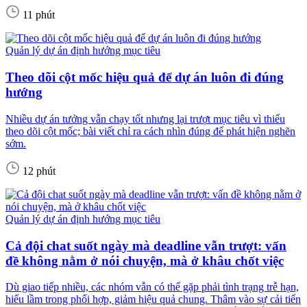
11 phút
Quản lý dự án định hướng mục tiêu
Theo dõi cột mốc hiệu quả để dự án luôn đi đúng
hướng
Nhiều dự án tưởng vẫn chạy tốt nhưng lại trượt mục tiêu vì thiếu
theo dõi cột mốc; bài viết chỉ ra cách nhìn đúng để phát hiện nghẽn
sớm.
12 phút
Quản lý dự án định hướng mục tiêu
Cả đội chat suốt ngày mà deadline vẫn trượt: vấn
đề không nằm ở nói chuyện, mà ở khâu chốt việc
Dù giao tiếp nhiều, các nhóm vẫn có thể gặp phải tình trạng trễ hạn,
hiểu lầm trong phối hợp, giảm hiệu quả chung. Thâm vào sự cải tiến