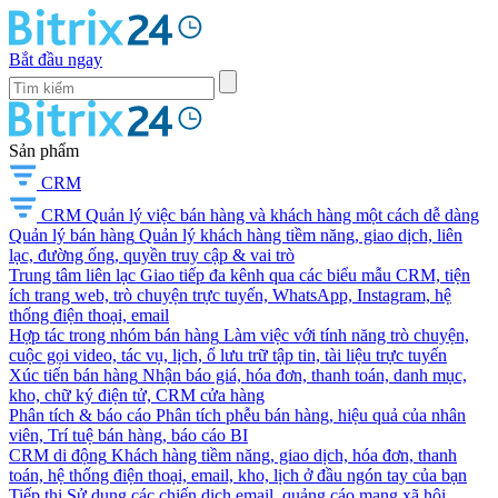
Bắt đầu ngay
Sản phẩm
CRM
CRM
Quản lý việc bán hàng và khách hàng một cách dễ dàng
Quản lý bán hàng
Quản lý khách hàng tiềm năng, giao dịch, liên
lạc, đường ống, quyền truy cập & vai trò
Trung tâm liên lạc
Giao tiếp đa kênh qua các biểu mẫu CRM, tiện
ích trang web, trò chuyện trực tuyến, WhatsApp, Instagram, hệ
thống điện thoại, email
Hợp tác trong nhóm bán hàng
Làm việc với tính năng trò chuyện,
cuộc gọi video, tác vụ, lịch, ổ lưu trữ tập tin, tài liệu trực tuyến
Xúc tiến bán hàng
Nhận báo giá, hóa đơn, thanh toán, danh mục,
kho, chữ ký điện tử, CRM cửa hàng
Phân tích & báo cáo
Phân tích phễu bán hàng, hiệu quả của nhân
viên, Trí tuệ bán hàng, báo cáo BI
CRM di động
Khách hàng tiềm năng, giao dịch, hóa đơn, thanh
toán, hệ thống điện thoại, email, kho, lịch ở đầu ngón tay của bạn
Tiếp thị
Sử dụng các chiến dịch email, quảng cáo mạng xã hội,