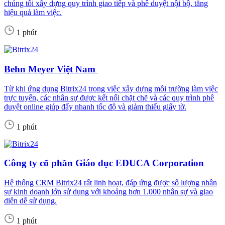
chúng tôi xây dựng quy trình giao tiếp và phê duyệt nội bộ, tăng
hiệu quả làm việc.
1 phút
Behn Meyer Việt Nam
Từ khi ứng dụng Bitrix24 trong việc xây dựng môi trường làm việc
trực tuyến, các nhân sự được kết nối chặt chẽ và các quy trình phê
duyệt online giúp đẩy nhanh tốc độ và giảm thiểu giấy tờ.
1 phút
Công ty cổ phần Giáo dục EDUCA Corporation
Hệ thống CRM Bitrix24 rất linh hoạt, đáp ứng được số lượng nhân
sự kinh doanh lớn sử dụng với khoảng hơn 1.000 nhân sự và giao
diện dễ sử dụng.
1 phút