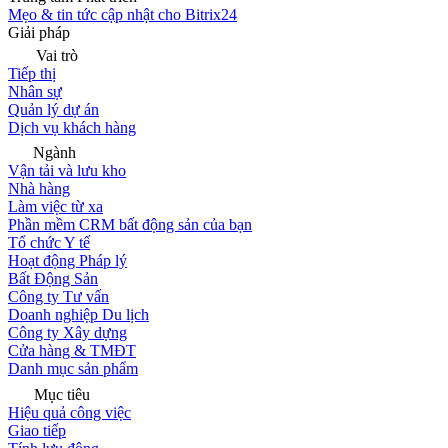
Mẹo & tin tức cập nhật cho Bitrix24
Giải pháp
Vai trò
Tiếp thị
Nhân sự
Quản lý dự án
Dịch vụ khách hàng
Ngành
Vận tải và lưu kho
Nhà hàng
Làm việc từ xa
Phần mềm CRM bất động sản của bạn
Tổ chức Y tế
Hoạt động Pháp lý
Bất Động Sản
Công ty Tư vấn
Doanh nghiệp Du lịch
Công ty Xây dựng
Cửa hàng & TMĐT
Danh mục sản phẩm
Mục tiêu
Hiệu quả công việc
Giao tiếp