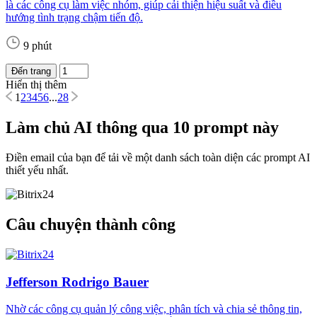
là các công cụ làm việc nhóm, giúp cải thiện hiệu suất và điều
hướng tình trạng chậm tiến độ.
9 phút
Đến trang
Hiển thị thêm
1
2
3
4
5
6
...
28
Làm chủ AI thông qua 10 prompt này
Điền email của bạn để tải về một danh sách toàn diện các prompt AI
thiết yếu nhất.
Câu chuyện thành công
Jefferson Rodrigo Bauer
Nhờ các công cụ quản lý công việc, phân tích và chia sẻ thông tin,