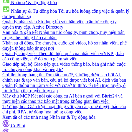
Nhân sự & Tự động hóa
Nhân sự & Tự động hóa
Tối ưu hóa luồng công việc & quản lý
dữ liệu nhân sự
Quản lý nhân viên
Sử dụng hồ sơ nhân viên, cấu trúc công ty,
quyền truy cập, Active Directory
Văn hóa & gắn kết
Nhận tin tức công ty, bình chọn, huy hiệu trân
trọng, thẻ, thông báo cá nhân
Nhân sự di động
Trò chuyện, cuộc gọi video, hồ sơ nhân viên, phê
duyệt, thông báo từ mọi nơi
Quản lý công việc
Theo dõi hiệu quả của nhân viên với KPI, báo
cáo công việc, chế độ xem giám sát viên
Giao tiếp nội bộ
Giao tiếp qua video thông báo, bản ghi nhớ, cuộc
trò chuyện công khai và riêng tư
CoPilot trong bảng tin
Tóm tắt chủ đề, ý tưởng được tạo bởi AI,
chỉnh sửa & tạo văn bản, câu trả lời được viết bởi AI, dịch văn bản
Quản lý thông tin
Làm việc với cơ sở tri thức, tài liệu trực tuyến, ổ
lưu trữ tập tin, quyền truy cập
Máy chủ MCP
Kết nối các công cụ AI bên ngoài với Bitrix24 và
thực hiện các thao tác bảo mật trong không gian làm việc.
Tự động hóa
Giản lược hoạt động với yêu cầu, phê duyệt, báo cáo
chi phí, RPA, tự động hóa luồng công việc
Xem tất cả các tính năng Nhân sự & Tự động hóa
CoPilot