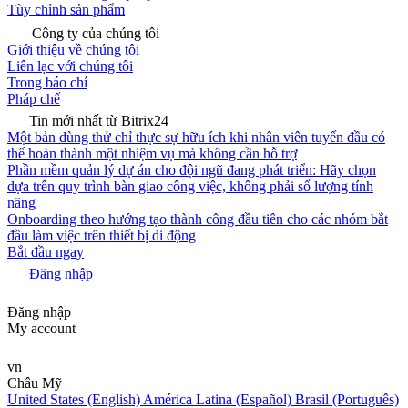
Tùy chỉnh sản phẩm
Công ty của chúng tôi
Giới thiệu về chúng tôi
Liên lạc với chúng tôi
Trong báo chí
Pháp chế
Tin mới nhất từ Bitrix24
Một bản dùng thử chỉ thực sự hữu ích khi nhân viên tuyến đầu có
thể hoàn thành một nhiệm vụ mà không cần hỗ trợ
Phần mềm quản lý dự án cho đội ngũ đang phát triển: Hãy chọn
dựa trên quy trình bàn giao công việc, không phải số lượng tính
năng
Onboarding theo hướng tạo thành công đầu tiên cho các nhóm bắt
đầu làm việc trên thiết bị di động
Bắt đầu ngay
Đăng nhập
Đăng nhập
My account
vn
Châu Mỹ
United States (English)
América Latina (Español)
Brasil (Português)