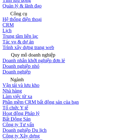
Tính lưu động
Quản lý & lãnh đạo
Công cụ
Hệ thống điện thoại
CRM
Lịch
Trung tâm liên lạc
Tác vụ & dự án
Trình xây dựng trang web
Quy mô doanh nghiệp
Doanh nhân khởi nghiệp đơn lẻ
Doanh nghiệp nhỏ
Doanh nghiệp
Ngành
Vận tải và lưu kho
Nhà hàng
Làm việc từ xa
Phần mềm CRM bất động sản của bạn
Tổ chức Y tế
Hoạt động Pháp lý
Bất Động Sản
Công ty Tư vấn
Doanh nghiệp Du lịch
Công ty Xây dựng