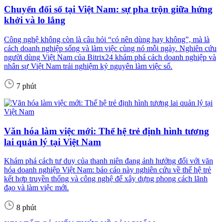
Chuyển đổi số tại Việt Nam: sự pha trộn giữa hứng
khởi và lo lắng
Công nghệ không còn là câu hỏi “có nên dùng hay không”, mà là
cách doanh nghiệp sống và làm việc cùng nó mỗi ngày. Nghiên cứu
người dùng Việt Nam của Bitrix24 khám phá cách doanh nghiệp và
nhân sự Việt Nam trải nghiệm kỷ nguyên làm việc số.
7 phút
Văn hóa làm việc mới: Thế hệ trẻ định hình tương
lai quản lý tại Việt Nam
Khám phá cách tư duy của thanh niên đang ảnh hưởng đối với văn
hóa doanh nghiệp Việt Nam: báo cáo này nghiên cứu về thế hệ trẻ
kết hợp truyền thống và công nghệ để xây dựng phong cách lãnh
đạo và làm việc mới.
8 phút