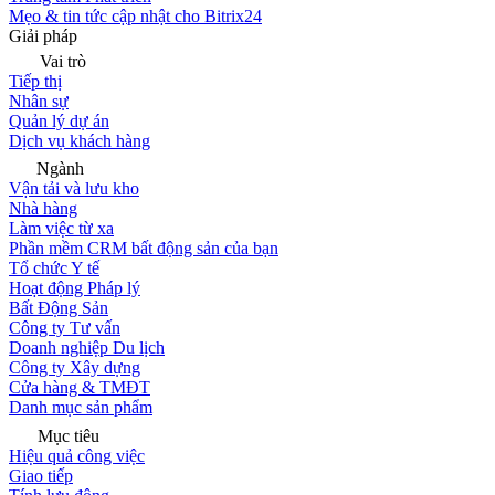
Mẹo & tin tức cập nhật cho Bitrix24
Giải pháp
Vai trò
Tiếp thị
Nhân sự
Quản lý dự án
Dịch vụ khách hàng
Ngành
Vận tải và lưu kho
Nhà hàng
Làm việc từ xa
Phần mềm CRM bất động sản của bạn
Tổ chức Y tế
Hoạt động Pháp lý
Bất Động Sản
Công ty Tư vấn
Doanh nghiệp Du lịch
Công ty Xây dựng
Cửa hàng & TMĐT
Danh mục sản phẩm
Mục tiêu
Hiệu quả công việc
Giao tiếp