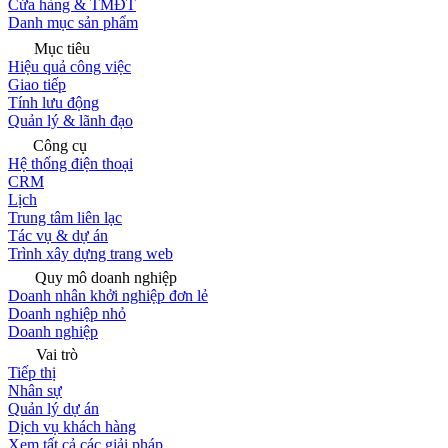
Cửa hàng & TMĐT
Danh mục sản phẩm
Mục tiêu
Hiệu quả công việc
Giao tiếp
Tính lưu động
Quản lý & lãnh đạo
Công cụ
Hệ thống điện thoại
CRM
Lịch
Trung tâm liên lạc
Tác vụ & dự án
Trình xây dựng trang web
Quy mô doanh nghiệp
Doanh nhân khởi nghiệp đơn lẻ
Doanh nghiệp nhỏ
Doanh nghiệp
Vai trò
Tiếp thị
Nhân sự
Quản lý dự án
Dịch vụ khách hàng
Xem tất cả các giải pháp