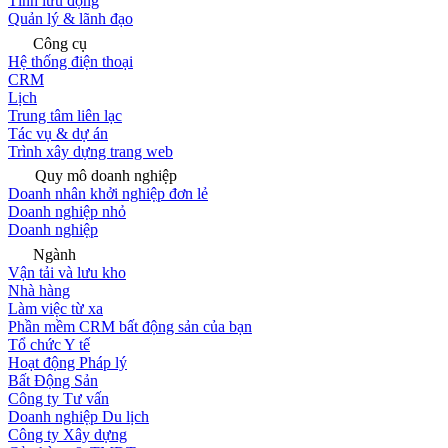
Tính lưu động
Quản lý & lãnh đạo
Công cụ
Hệ thống điện thoại
CRM
Lịch
Trung tâm liên lạc
Tác vụ & dự án
Trình xây dựng trang web
Quy mô doanh nghiệp
Doanh nhân khởi nghiệp đơn lẻ
Doanh nghiệp nhỏ
Doanh nghiệp
Ngành
Vận tải và lưu kho
Nhà hàng
Làm việc từ xa
Phần mềm CRM bất động sản của bạn
Tổ chức Y tế
Hoạt động Pháp lý
Bất Động Sản
Công ty Tư vấn
Doanh nghiệp Du lịch
Công ty Xây dựng