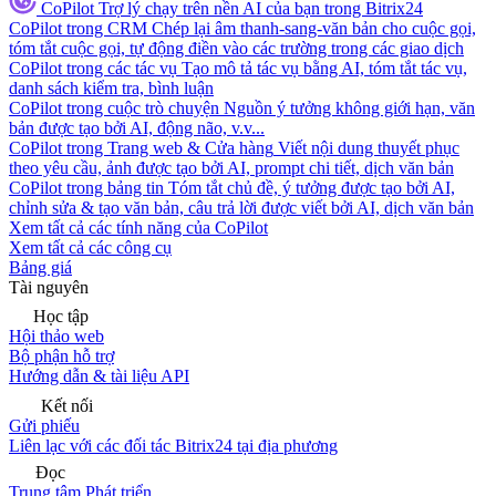
CoPilot
Trợ lý chạy trên nền AI của bạn trong Bitrix24
CoPilot trong CRM
Chép lại âm thanh-sang-văn bản cho cuộc gọi,
tóm tắt cuộc gọi, tự động điền vào các trường trong các giao dịch
CoPilot trong các tác vụ
Tạo mô tả tác vụ bằng AI, tóm tắt tác vụ,
danh sách kiểm tra, bình luận
CoPilot trong cuộc trò chuyện
Nguồn ý tưởng không giới hạn, văn
bản được tạo bởi AI, động não, v.v...
CoPilot trong Trang web & Cửa hàng
Viết nội dung thuyết phục
theo yêu cầu, ảnh được tạo bởi AI, prompt chi tiết, dịch văn bản
CoPilot trong bảng tin
Tóm tắt chủ đề, ý tưởng được tạo bởi AI,
chỉnh sửa & tạo văn bản, câu trả lời được viết bởi AI, dịch văn bản
Xem tất cả các tính năng của CoPilot
Xem tất cả các công cụ
Bảng giá
Tài nguyên
Học tập
Hội thảo web
Bộ phận hỗ trợ
Hướng dẫn & tài liệu API
Kết nối
Gửi phiếu
Liên lạc với các đối tác Bitrix24 tại địa phương
Đọc
Trung tâm Phát triển