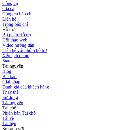
Công cụ
Giá cả
Công cụ báo chí
Liên hệ
Trong báo chí
Hỗ trợ
Bộ phận Hỗ trợ
Hội thảo web
Video hướng dẫn
Liên hệ với nhóm hỗ trợ
Xếp lịch demo
Status
Tài nguyên
Blog
Bài báo
Giải pháp
Đánh giá của khách hàng
Thay thế
Sử dụng
Tài nguyên
Tại chỗ
Phiên bản Tại chỗ
Tải về
Tài liệu
So sánh với