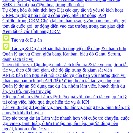
SMS, tiếp thị qua điện thoại, trang đích đến
Tự động hóa & bản tích hợp
Đặt các quy tắc và yếu tố kích hoạt
CRM, tự động hóa luồng công việc, phễu tự động, API
CoPilot trong CRM
Chép lại âm thanh-sang-văn bản cho cuộc gọi,
tóm tắt cuộc gọi, tự động điền vào các trường trong các giao dịch
Xem tất cả các tính năng CRM
Tác vụ & Dự án
Tác vụ & Dự án
Hoàn thành công việc dễ dàng & nhanh hơn
Quản lý tác vụ
Chọn giữa bảng Kanban, biểu đồ Gantt, Scrum,
danh sách tác vụ
Theo dõi tác vụ
Tận dụng danh sách kiểm tra & tác vụ con, tóm tắt
tác vụ, theo dõi thời gian, chế độ tập trung & giám sát viên
API & bản tích hợp
Kết nối các tác vụ của bạn với những dịch vụ
khác qua bản tích hợp API để tự động hoàn tất tác vụ nâng cao
Quản lý dự án
Sử dụng các dự án, nhóm làm việc, hoạch định dự
án, vai trò, quyền truy cập
Hiệu quả nhân viên
Làm việc hiệu quả với báo cáo tác vụ, quản lý
tải công việc, hiệu quả thực hiện tác vụ & KPI
Tác vụ di động
Tạo tác vụ, theo dõi tác vụ, thông báo, bình luận, trò
chuyện khi di chuyển
Hợp tác trong dự án
Làm việc nhanh hơn với cuộc trò chuyện, cuộc
gọi video, bình luận, ổ lưu trữ tập tin, tài liệu, người dùng bên
ngoài, khuôn mẫu tác vụ