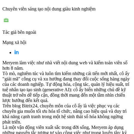
Chuyên viên sáng tạo nội dung giàu kinh nghiệm
Tác giả bên ngoài
Mạng xã hội
Meryem làm việc như nhà viết nội dung web và kiểm toán viên số
hơn 8 năm.
Tò mò, nghiêm túc và luôn tìm kiếm những cái tiến mới nhất, cô ấy
"giải mã" công cụ và xu hướng đang thay đổi cuộc sống hàng ngày
của các doanh nghiệp. Tự động hóa, cộng tác, quản lý hiệu suất, trí
tuệ nhân tạo tạo sinh (generative AI): cô ấy biến những chủ đề kỹ
thuật trở nên dễ tiếp cận, đồng thời mang đến một tầm nhìn chiến
lược hướng đến kết quả.
Trên blog Bitrix24, chuyên môn của cô ấy là việc phục vụ các
chuyên gia muốn tối ưu hóa tổ chức, nâng cao hiệu quả và duy trì
khả năng cạnh tranh trong một hệ sinh thái số hóa không ngừng
phát triển.
Là một vận động viên xuất sắc trong đời sống, Meryem áp dụng
những nguyên tắc tương tự vào công việc như trong luyện tập: kỷ