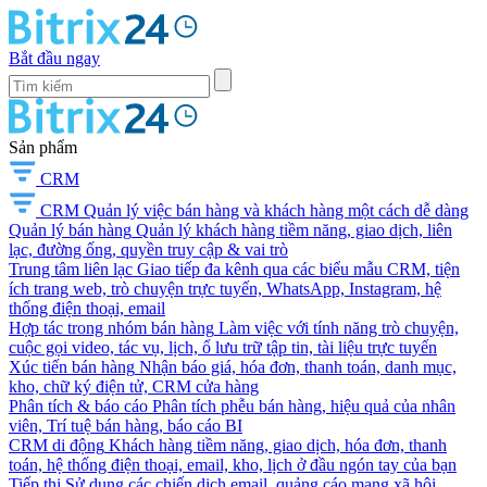
Bắt đầu ngay
Sản phẩm
CRM
CRM
Quản lý việc bán hàng và khách hàng một cách dễ dàng
Quản lý bán hàng
Quản lý khách hàng tiềm năng, giao dịch, liên
lạc, đường ống, quyền truy cập & vai trò
Trung tâm liên lạc
Giao tiếp đa kênh qua các biểu mẫu CRM, tiện
ích trang web, trò chuyện trực tuyến, WhatsApp, Instagram, hệ
thống điện thoại, email
Hợp tác trong nhóm bán hàng
Làm việc với tính năng trò chuyện,
cuộc gọi video, tác vụ, lịch, ổ lưu trữ tập tin, tài liệu trực tuyến
Xúc tiến bán hàng
Nhận báo giá, hóa đơn, thanh toán, danh mục,
kho, chữ ký điện tử, CRM cửa hàng
Phân tích & báo cáo
Phân tích phễu bán hàng, hiệu quả của nhân
viên, Trí tuệ bán hàng, báo cáo BI
CRM di động
Khách hàng tiềm năng, giao dịch, hóa đơn, thanh
toán, hệ thống điện thoại, email, kho, lịch ở đầu ngón tay của bạn
Tiếp thị
Sử dụng các chiến dịch email, quảng cáo mạng xã hội,