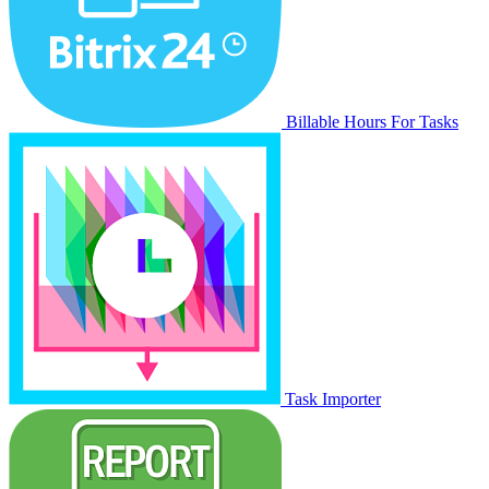
Billable Hours For Tasks
Task Importer