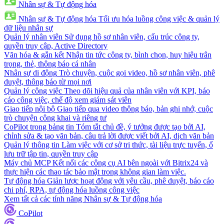
Nhân sự & Tự động hóa
Nhân sự & Tự động hóa
Tối ưu hóa luồng công việc & quản lý
dữ liệu nhân sự
Quản lý nhân viên
Sử dụng hồ sơ nhân viên, cấu trúc công ty,
quyền truy cập, Active Directory
Văn hóa & gắn kết
Nhận tin tức công ty, bình chọn, huy hiệu trân
trọng, thẻ, thông báo cá nhân
Nhân sự di động
Trò chuyện, cuộc gọi video, hồ sơ nhân viên, phê
duyệt, thông báo từ mọi nơi
Quản lý công việc
Theo dõi hiệu quả của nhân viên với KPI, báo
cáo công việc, chế độ xem giám sát viên
Giao tiếp nội bộ
Giao tiếp qua video thông báo, bản ghi nhớ, cuộc
trò chuyện công khai và riêng tư
CoPilot trong bảng tin
Tóm tắt chủ đề, ý tưởng được tạo bởi AI,
chỉnh sửa & tạo văn bản, câu trả lời được viết bởi AI, dịch văn bản
Quản lý thông tin
Làm việc với cơ sở tri thức, tài liệu trực tuyến, ổ
lưu trữ tập tin, quyền truy cập
Máy chủ MCP
Kết nối các công cụ AI bên ngoài với Bitrix24 và
thực hiện các thao tác bảo mật trong không gian làm việc.
Tự động hóa
Giản lược hoạt động với yêu cầu, phê duyệt, báo cáo
chi phí, RPA, tự động hóa luồng công việc
Xem tất cả các tính năng Nhân sự & Tự động hóa
CoPilot