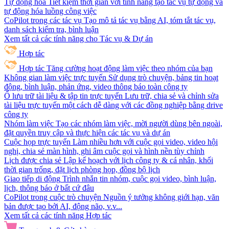
Tự động hóa
Tiết kiệm thời gian với tính năng tạo tác vụ tự động và
tự động hóa luồng công việc
CoPilot trong các tác vụ
Tạo mô tả tác vụ bằng AI, tóm tắt tác vụ,
danh sách kiểm tra, bình luận
Xem tất cả các tính năng cho Tác vụ & Dự án
Hợp tác
Hợp tác
Tăng cường hoạt động làm việc theo nhóm của bạn
Không gian làm việc trực tuyến
Sử dụng trò chuyện, bảng tin hoạt
động, bình luận, phản ứng, video thông báo toàn công ty
Ổ lưu trữ tài liệu & tập tin trực tuyến
Lưu trữ, chia sẻ và chỉnh sửa
tài liệu trực tuyến một cách dễ dàng với các đồng nghiệp bằng drive
công ty
Nhóm làm việc
Tạo các nhóm làm việc, mời người dùng bên ngoài,
đặt quyền truy cập và thực hiện các tác vụ và dự án
Cuộc họp trực tuyến
Làm nhiều hơn với cuộc gọi video, video hội
nghị, chia sẻ màn hình, ghi âm cuộc gọi và hình nền tùy chỉnh
Lịch được chia sẻ
Lập kế hoạch với lịch công ty & cá nhân, khối
thời gian trống, đặt lịch phòng họp, đồng bộ lịch
Giao tiếp di động
Trình nhắn tin nhóm, cuộc gọi video, bình luận,
lịch, thông báo ở bất cứ đâu
CoPilot trong cuộc trò chuyện
Nguồn ý tưởng không giới hạn, văn
bản được tạo bởi AI, động não, v.v...
Xem tất cả các tính năng Hợp tác