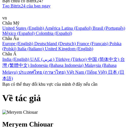
Bạn chưa có Bitrix24?
Tạo Bitrix24 của bạn ngay
vn
Châu Mỹ
United States (English)
América Latina (Español)
Brasil (Português)
México (Español)
Colombia (Español)
Châu Âu
Europe (English)
Deutschland (Deutsch)
France (Français)
Polska
(Polski)
Italia (Italiano)
United Kingdom (English)
Châu Á
India (English)
UAE (عربي)
Türkiye (Türkçe)
中国 (简体中文)
台
灣 (繁體中文)
Indonesia (Bahasa Indonesia)
Malaysia (Bahasa
Melayu)
ประเทศไทย (ภาษาไทย)
Việt Nam (Tiếng Việt)
日本 (日
本語)
Bạn có thể thay đổi khu vực của mình ở đây nếu cần
Về tác giả
Meryem Chiouar