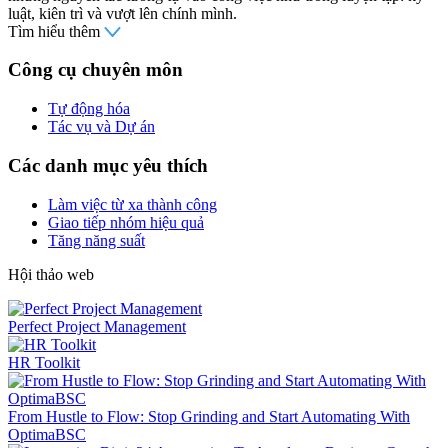
luật, kiên trì và vượt lên chính mình.
Tìm hiểu thêm
Công cụ chuyên môn
Tự động hóa
Tác vụ và Dự án
Các danh mục yêu thích
Làm việc từ xa thành công
Giao tiếp nhóm hiệu quả
Tăng năng suất
Hội thảo web
Perfect Project Management
HR Toolkit
From Hustle to Flow: Stop Grinding and Start Automating With
OptimaBSC