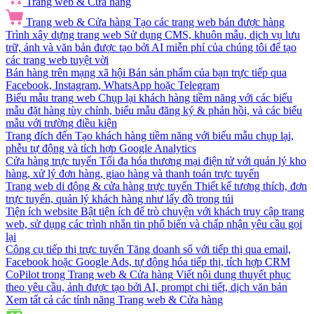
Trang web & Cửa hàng
Trang web & Cửa hàng
Tạo các trang web bán được hàng
Trình xây dựng trang web
Sử dụng CMS, khuôn mẫu, dịch vụ lưu
trữ, ảnh và văn bản được tạo bởi AI miễn phí của chúng tôi để tạo
các trang web tuyệt vời
Bán hàng trên mạng xã hội
Bán sản phẩm của bạn trực tiếp qua
Facebook, Instagram, WhatsApp hoặc Telegram
Biểu mẫu trang web
Chụp lại khách hàng tiềm năng với các biểu
mẫu đặt hàng tùy chỉnh, biểu mẫu đăng ký & phản hồi, và các biểu
mẫu với trường điều kiện
Trang đích đến
Tạo khách hàng tiềm năng với biểu mẫu chụp lại,
phễu tự động và tích hợp Google Analytics
Cửa hàng trực tuyến
Tối đa hóa thương mại điện tử với quản lý kho
hàng, xử lý đơn hàng, giao hàng và thanh toán trực tuyến
Trang web di động & cửa hàng trực tuyến
Thiết kế tương thích, đơn
trực tuyến, quản lý khách hàng như lấy đồ trong túi
Tiện ích website
Bật tiện ích để trò chuyện với khách truy cập trang
web, sử dụng các trình nhắn tin phổ biến và chấp nhận yêu cầu gọi
lại
Công cụ tiếp thị trực tuyến
Tăng doanh số với tiếp thị qua email,
Facebook hoặc Google Ads, tự động hóa tiếp thị, tích hợp CRM
CoPilot trong Trang web & Cửa hàng
Viết nội dung thuyết phục
theo yêu cầu, ảnh được tạo bởi AI, prompt chi tiết, dịch văn bản
Xem tất cả các tính năng Trang web & Cửa hàng