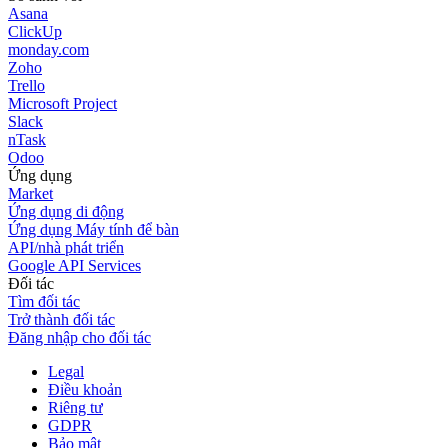
Asana
ClickUp
monday.com
Zoho
Trello
Microsoft Project
Slack
nTask
Odoo
Ứng dụng
Market
Ứng dụng di động
Ứng dụng Máy tính để bàn
API/nhà phát triển
Google API Services
Đối tác
Tìm đối tác
Trở thành đối tác
Đăng nhập cho đối tác
Legal
Điều khoản
Riêng tư
GDPR
Bảo mật