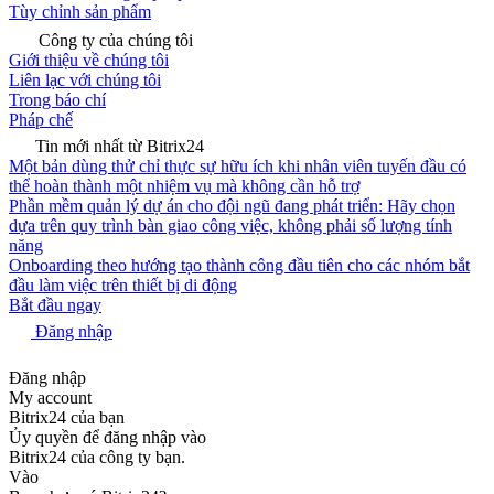
Tùy chỉnh sản phẩm
Công ty của chúng tôi
Giới thiệu về chúng tôi
Liên lạc với chúng tôi
Trong báo chí
Pháp chế
Tin mới nhất từ Bitrix24
Một bản dùng thử chỉ thực sự hữu ích khi nhân viên tuyến đầu có
thể hoàn thành một nhiệm vụ mà không cần hỗ trợ
Phần mềm quản lý dự án cho đội ngũ đang phát triển: Hãy chọn
dựa trên quy trình bàn giao công việc, không phải số lượng tính
năng
Onboarding theo hướng tạo thành công đầu tiên cho các nhóm bắt
đầu làm việc trên thiết bị di động
Bắt đầu ngay
Đăng nhập
Đăng nhập
My account
Bitrix24 của bạn
Ủy quyền để đăng nhập vào
Bitrix24 của công ty bạn.
Vào