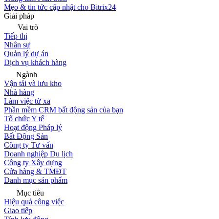
Mẹo & tin tức cập nhật cho Bitrix24
Giải pháp
Vai trò
Tiếp thị
Nhân sự
Quản lý dự án
Dịch vụ khách hàng
Ngành
Vận tải và lưu kho
Nhà hàng
Làm việc từ xa
Phần mềm CRM bất động sản của bạn
Tổ chức Y tế
Hoạt động Pháp lý
Bất Động Sản
Công ty Tư vấn
Doanh nghiệp Du lịch
Công ty Xây dựng
Cửa hàng & TMĐT
Danh mục sản phẩm
Mục tiêu
Hiệu quả công việc
Giao tiếp