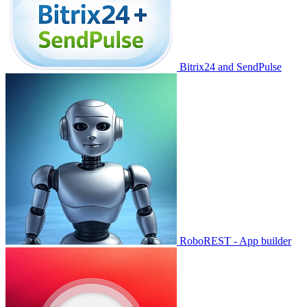
Bitrix24 and SendPulse
RoboREST - App builder