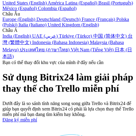
United States (English)
América Latina (Español)
Brasil (Português)
México (Español)
Colombia (Español)
Châu Âu
Europe (English)
Deutschland (Deutsch)
France (Français)
Polska
(Polski)
Italia (Italiano)
United Kingdom (English)
Châu Á
India (English)
UAE (عربي)
Türkiye (Türkçe)
中国 (简体中文)
台
灣 (繁體中文)
Indonesia (Bahasa Indonesia)
Malaysia (Bahasa
Melayu)
ประเทศไทย (ภาษาไทย)
Việt Nam (Tiếng Việt)
日本 (日
本語)
Bạn có thể thay đổi khu vực của mình ở đây nếu cần
Sử dụng Bitrix24 làm giải pháp
thay thế cho Trello miễn phí
Dưới đây là so sánh tính năng song song giữa Trello và Bitrix24 để
giúp bạn quyết định xem Bitrix24 có phải là lựa chọn thay thế Trello
miễn phí mà bạn đang tìm kiếm hay không.
Đăng ký miễn phí