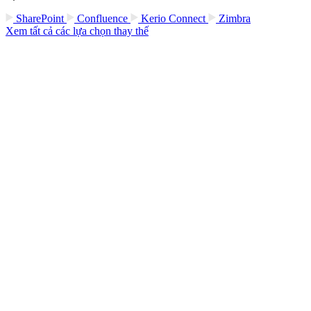
SharePoint
Confluence
Kerio Connect
Zimbra
Xem tất cả các lựa chọn thay thế
Bạn đã sẵn sàng dùng thử Bitrix24 chưa?
Cùng bắt đầu bằng cách di chuyển dữ liệu
của bạn
Chỉ mất vài phút
Dữ liệu của bạn kết thúc chính xác ở nơi cần đến
Cách tốt nhất để bắt đầu với Bitrix24
Nhập dữ liệu của bạn ngay bây giờ
Bitrix24 là giải pháp hoàn hảo