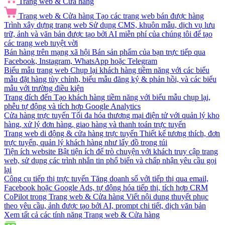
Trang web & Cửa hàng
Trang web & Cửa hàng
Tạo các trang web bán được hàng
Trình xây dựng trang web
Sử dụng CMS, khuôn mẫu, dịch vụ lưu
trữ, ảnh và văn bản được tạo bởi AI miễn phí của chúng tôi để tạo
các trang web tuyệt vời
Bán hàng trên mạng xã hội
Bán sản phẩm của bạn trực tiếp qua
Facebook, Instagram, WhatsApp hoặc Telegram
Biểu mẫu trang web
Chụp lại khách hàng tiềm năng với các biểu
mẫu đặt hàng tùy chỉnh, biểu mẫu đăng ký & phản hồi, và các biểu
mẫu với trường điều kiện
Trang đích đến
Tạo khách hàng tiềm năng với biểu mẫu chụp lại,
phễu tự động và tích hợp Google Analytics
Cửa hàng trực tuyến
Tối đa hóa thương mại điện tử với quản lý kho
hàng, xử lý đơn hàng, giao hàng và thanh toán trực tuyến
Trang web di động & cửa hàng trực tuyến
Thiết kế tương thích, đơn
trực tuyến, quản lý khách hàng như lấy đồ trong túi
Tiện ích website
Bật tiện ích để trò chuyện với khách truy cập trang
web, sử dụng các trình nhắn tin phổ biến và chấp nhận yêu cầu gọi
lại
Công cụ tiếp thị trực tuyến
Tăng doanh số với tiếp thị qua email,
Facebook hoặc Google Ads, tự động hóa tiếp thị, tích hợp CRM
CoPilot trong Trang web & Cửa hàng
Viết nội dung thuyết phục
theo yêu cầu, ảnh được tạo bởi AI, prompt chi tiết, dịch văn bản
Xem tất cả các tính năng Trang web & Cửa hàng