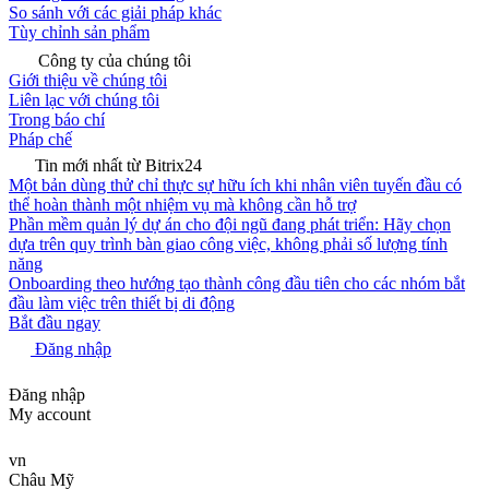
So sánh với các giải pháp khác
Tùy chỉnh sản phẩm
Công ty của chúng tôi
Giới thiệu về chúng tôi
Liên lạc với chúng tôi
Trong báo chí
Pháp chế
Tin mới nhất từ Bitrix24
Một bản dùng thử chỉ thực sự hữu ích khi nhân viên tuyến đầu có
thể hoàn thành một nhiệm vụ mà không cần hỗ trợ
Phần mềm quản lý dự án cho đội ngũ đang phát triển: Hãy chọn
dựa trên quy trình bàn giao công việc, không phải số lượng tính
năng
Onboarding theo hướng tạo thành công đầu tiên cho các nhóm bắt
đầu làm việc trên thiết bị di động
Bắt đầu ngay
Đăng nhập
Đăng nhập
My account
vn
Châu Mỹ