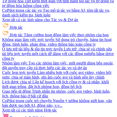
Tự động hóa
Tiết kiệm thời gian với tính năng tạo tác vụ tự động và
tự động hóa luồng công việc
CoPilot trong các tác vụ
Tạo mô tả tác vụ bằng AI, tóm tắt tác vụ,
danh sách kiểm tra, bình luận
Xem tất cả các tính năng cho Tác vụ & Dự án
Hợp tác
Hợp tác
Tăng cường hoạt động làm việc theo nhóm của bạn
Không gian làm việc trực tuyến
Sử dụng trò chuyện, bảng tin hoạt
động, bình luận, phản ứng, video thông báo toàn công ty
Ổ lưu trữ tài liệu & tập tin trực tuyến
Lưu trữ, chia sẻ và chỉnh sửa
tài liệu trực tuyến một cách dễ dàng với các đồng nghiệp bằng drive
công ty
Nhóm làm việc
Tạo các nhóm làm việc, mời người dùng bên ngoài,
đặt quyền truy cập và thực hiện các tác vụ và dự án
Cuộc họp trực tuyến
Làm nhiều hơn với cuộc gọi video, video hội
nghị, chia sẻ màn hình, ghi âm cuộc gọi và hình nền tùy chỉnh
Lịch được chia sẻ
Lập kế hoạch với lịch công ty & cá nhân, khối
thời gian trống, đặt lịch phòng họp, đồng bộ lịch
Giao tiếp di động
Trình nhắn tin nhóm, cuộc gọi video, bình luận,
lịch, thông báo ở bất cứ đâu
CoPilot trong cuộc trò chuyện
Nguồn ý tưởng không giới hạn, văn
bản được tạo bởi AI, động não, v.v...
Xem tất cả các tính năng Hợp tác