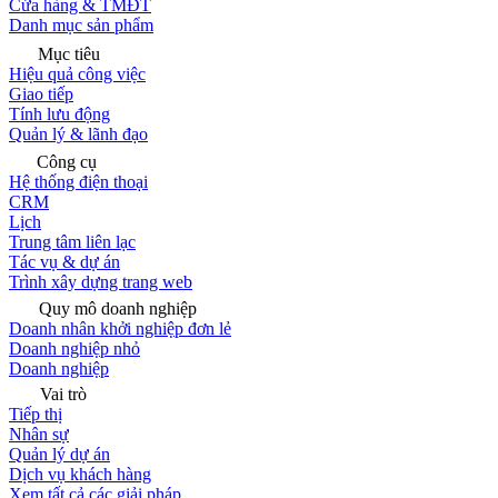
Cửa hàng & TMĐT
Danh mục sản phẩm
Mục tiêu
Hiệu quả công việc
Giao tiếp
Tính lưu động
Quản lý & lãnh đạo
Công cụ
Hệ thống điện thoại
CRM
Lịch
Trung tâm liên lạc
Tác vụ & dự án
Trình xây dựng trang web
Quy mô doanh nghiệp
Doanh nhân khởi nghiệp đơn lẻ
Doanh nghiệp nhỏ
Doanh nghiệp
Vai trò
Tiếp thị
Nhân sự
Quản lý dự án
Dịch vụ khách hàng
Xem tất cả các giải pháp