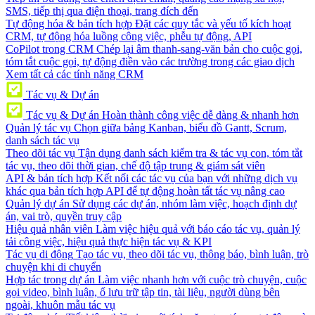
SMS, tiếp thị qua điện thoại, trang đích đến
Tự động hóa & bản tích hợp
Đặt các quy tắc và yếu tố kích hoạt
CRM, tự động hóa luồng công việc, phễu tự động, API
CoPilot trong CRM
Chép lại âm thanh-sang-văn bản cho cuộc gọi,
tóm tắt cuộc gọi, tự động điền vào các trường trong các giao dịch
Xem tất cả các tính năng CRM
Tác vụ & Dự án
Tác vụ & Dự án
Hoàn thành công việc dễ dàng & nhanh hơn
Quản lý tác vụ
Chọn giữa bảng Kanban, biểu đồ Gantt, Scrum,
danh sách tác vụ
Theo dõi tác vụ
Tận dụng danh sách kiểm tra & tác vụ con, tóm tắt
tác vụ, theo dõi thời gian, chế độ tập trung & giám sát viên
API & bản tích hợp
Kết nối các tác vụ của bạn với những dịch vụ
khác qua bản tích hợp API để tự động hoàn tất tác vụ nâng cao
Quản lý dự án
Sử dụng các dự án, nhóm làm việc, hoạch định dự
án, vai trò, quyền truy cập
Hiệu quả nhân viên
Làm việc hiệu quả với báo cáo tác vụ, quản lý
tải công việc, hiệu quả thực hiện tác vụ & KPI
Tác vụ di động
Tạo tác vụ, theo dõi tác vụ, thông báo, bình luận, trò
chuyện khi di chuyển
Hợp tác trong dự án
Làm việc nhanh hơn với cuộc trò chuyện, cuộc
gọi video, bình luận, ổ lưu trữ tập tin, tài liệu, người dùng bên
ngoài, khuôn mẫu tác vụ