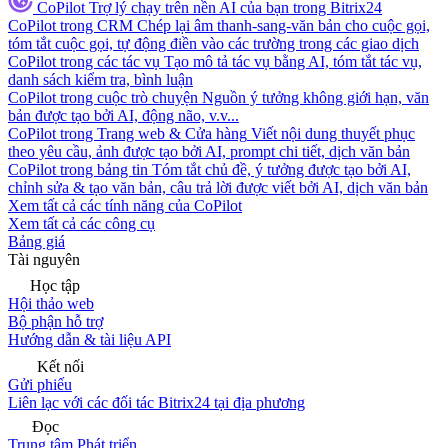
CoPilot
Trợ lý chạy trên nền AI của bạn trong Bitrix24
CoPilot trong CRM
Chép lại âm thanh-sang-văn bản cho cuộc gọi,
tóm tắt cuộc gọi, tự động điền vào các trường trong các giao dịch
CoPilot trong các tác vụ
Tạo mô tả tác vụ bằng AI, tóm tắt tác vụ,
danh sách kiểm tra, bình luận
CoPilot trong cuộc trò chuyện
Nguồn ý tưởng không giới hạn, văn
bản được tạo bởi AI, động não, v.v...
CoPilot trong Trang web & Cửa hàng
Viết nội dung thuyết phục
theo yêu cầu, ảnh được tạo bởi AI, prompt chi tiết, dịch văn bản
CoPilot trong bảng tin
Tóm tắt chủ đề, ý tưởng được tạo bởi AI,
chỉnh sửa & tạo văn bản, câu trả lời được viết bởi AI, dịch văn bản
Xem tất cả các tính năng của CoPilot
Xem tất cả các công cụ
Bảng giá
Tài nguyên
Học tập
Hội thảo web
Bộ phận hỗ trợ
Hướng dẫn & tài liệu API
Kết nối
Gửi phiếu
Liên lạc với các đối tác Bitrix24 tại địa phương
Đọc
Trung tâm Phát triển