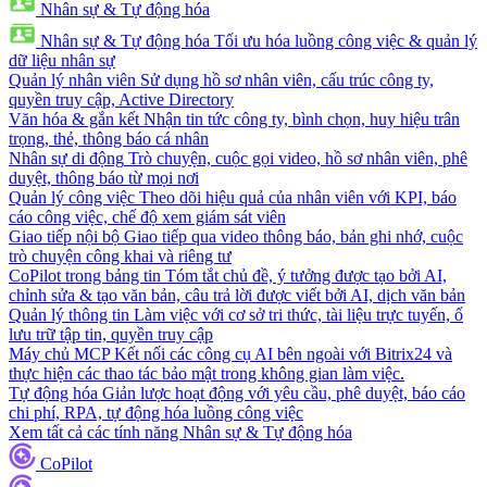
Nhân sự & Tự động hóa
Nhân sự & Tự động hóa
Tối ưu hóa luồng công việc & quản lý
dữ liệu nhân sự
Quản lý nhân viên
Sử dụng hồ sơ nhân viên, cấu trúc công ty,
quyền truy cập, Active Directory
Văn hóa & gắn kết
Nhận tin tức công ty, bình chọn, huy hiệu trân
trọng, thẻ, thông báo cá nhân
Nhân sự di động
Trò chuyện, cuộc gọi video, hồ sơ nhân viên, phê
duyệt, thông báo từ mọi nơi
Quản lý công việc
Theo dõi hiệu quả của nhân viên với KPI, báo
cáo công việc, chế độ xem giám sát viên
Giao tiếp nội bộ
Giao tiếp qua video thông báo, bản ghi nhớ, cuộc
trò chuyện công khai và riêng tư
CoPilot trong bảng tin
Tóm tắt chủ đề, ý tưởng được tạo bởi AI,
chỉnh sửa & tạo văn bản, câu trả lời được viết bởi AI, dịch văn bản
Quản lý thông tin
Làm việc với cơ sở tri thức, tài liệu trực tuyến, ổ
lưu trữ tập tin, quyền truy cập
Máy chủ MCP
Kết nối các công cụ AI bên ngoài với Bitrix24 và
thực hiện các thao tác bảo mật trong không gian làm việc.
Tự động hóa
Giản lược hoạt động với yêu cầu, phê duyệt, báo cáo
chi phí, RPA, tự động hóa luồng công việc
Xem tất cả các tính năng Nhân sự & Tự động hóa
CoPilot