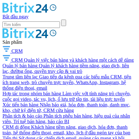
Bắt đầu ngay
Sản phẩm
CRM
CRM
Quản lý việc bán hàng và khách hàng một cách dễ dàng
Quản lý bán hàng
Quản lý khách hàng tiềm năng, giao dịch, liên
lạc, đường ống, quyền truy cập & vai trò
Trung tâm liên lạc
Giao tiếp đa kênh qua các biểu mẫu CRM, tiện
ích trang web, trò chuyện trực tuyến, WhatsApp, Instagram, hệ
thống điện thoại, email
Hợp tác trong nhóm bán hàng
Làm việc với tính năng trò chuyện,
cuộc gọi video, tác vụ, lịch, ổ lưu trữ tập tin, tài liệu trực tuyến
Xúc tiến bán hàng
Nhận báo giá, hóa đơn, thanh toán, danh mục,
kho, chữ ký điện tử, CRM cửa hàng
Phân tích & báo cáo
Phân tích phễu bán hàng, hiệu quả của nhân
viên, Trí tuệ bán hàng, báo cáo BI
CRM di động
Khách hàng tiềm năng, giao dịch, hóa đơn, thanh
toán, hệ thống điện thoại, email, kho, lịch ở đầu ngón tay của bạn
Tiếp thị
Sử dụng các chiến dịch email, quảng cáo mạng xã hội,