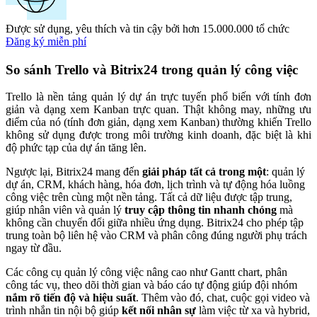
Được sử dụng, yêu thích và tin cậy bởi hơn 15.000.000 tổ chức
Đăng ký miễn phí
So sánh Trello và Bitrix24 trong quản lý công việc
Trello là nền tảng quản lý dự án trực tuyến phổ biến với tính đơn
giản và dạng xem Kanban trực quan. Thật không may, những ưu
điểm của nó (tính đơn giản, dạng xem Kanban) thường khiến Trello
không sử dụng được trong môi trường kinh doanh, đặc biệt là khi
độ phức tạp của dự án tăng lên.
Ngược lại, Bitrix24 mang đến
giải pháp tất cả trong một
: quản lý
dự án, CRM, khách hàng, hóa đơn, lịch trình và tự động hóa luồng
công việc trên cùng một nền tảng. Tất cả dữ liệu được tập trung,
giúp nhân viên và quản lý
truy cập thông tin nhanh chóng
mà
không cần chuyển đổi giữa nhiều ứng dụng. Bitrix24 cho phép tập
trung toàn bộ liên hệ vào CRM và phân công đúng người phụ trách
ngay từ đầu.
Các công cụ quản lý công việc nâng cao như Gantt chart, phân
công tác vụ, theo dõi thời gian và báo cáo tự động giúp đội nhóm
nắm rõ tiến độ và hiệu suất
. Thêm vào đó, chat, cuộc gọi video và
trình nhắn tin nội bộ giúp
kết nối nhân sự
làm việc từ xa và hybrid,