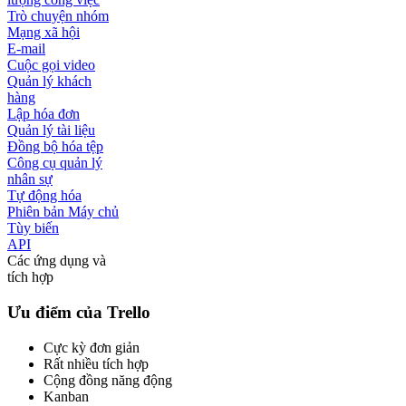
Trò chuyện nhóm
Mạng xã hội
E-mail
Cuộc gọi video
Quản lý khách
hàng
Lập hóa đơn
Quản lý tài liệu
Đồng bộ hóa tệp
Công cụ quản lý
nhân sự
Tự động hóa
Phiên bản Máy chủ
Tùy biến
API
Các ứng dụng và
tích hợp
Ưu điểm của Trello
Cực kỳ đơn giản
Rất nhiều tích hợp
Cộng đồng năng động
Kanban