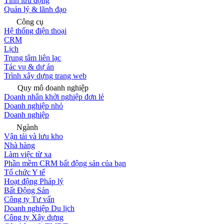
Tính lưu động
Quản lý & lãnh đạo
Công cụ
Hệ thống điện thoại
CRM
Lịch
Trung tâm liên lạc
Tác vụ & dự án
Trình xây dựng trang web
Quy mô doanh nghiệp
Doanh nhân khởi nghiệp đơn lẻ
Doanh nghiệp nhỏ
Doanh nghiệp
Ngành
Vận tải và lưu kho
Nhà hàng
Làm việc từ xa
Phần mềm CRM bất động sản của bạn
Tổ chức Y tế
Hoạt động Pháp lý
Bất Động Sản
Công ty Tư vấn
Doanh nghiệp Du lịch
Công ty Xây dựng