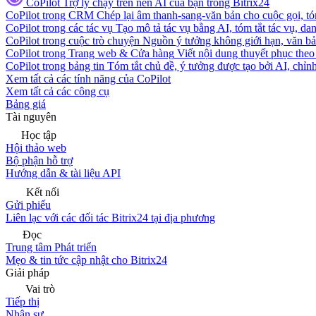
CoPilot
Trợ lý chạy trên nền AI của bạn trong Bitrix24
CoPilot trong CRM
Chép lại âm thanh-sang-văn bản cho cuộc gọi, tóm
CoPilot trong các tác vụ
Tạo mô tả tác vụ bằng AI, tóm tắt tác vụ, dan
CoPilot trong cuộc trò chuyện
Nguồn ý tưởng không giới hạn, văn bản
CoPilot trong Trang web & Cửa hàng
Viết nội dung thuyết phục theo 
CoPilot trong bảng tin
Tóm tắt chủ đề, ý tưởng được tạo bởi AI, chỉnh
Xem tất cả các tính năng của CoPilot
Xem tất cả các công cụ
Bảng giá
Tài nguyên
Học tập
Hội thảo web
Bộ phận hỗ trợ
Hướng dẫn & tài liệu API
Kết nối
Gửi phiếu
Liên lạc với các đối tác Bitrix24 tại địa phương
Đọc
Trung tâm Phát triển
Mẹo & tin tức cập nhật cho Bitrix24
Giải pháp
Vai trò
Tiếp thị
Nhân sự