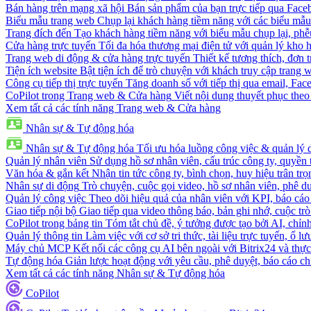
Bán hàng trên mạng xã hội
Bán sản phẩm của bạn trực tiếp qua Fac
Biểu mẫu trang web
Chụp lại khách hàng tiềm năng với các biểu mẫu
Trang đích đến
Tạo khách hàng tiềm năng với biểu mẫu chụp lại, phễ
Cửa hàng trực tuyến
Tối đa hóa thương mại điện tử với quản lý kho h
Trang web di động & cửa hàng trực tuyến
Thiết kế tương thích, đơn 
Tiện ích website
Bật tiện ích để trò chuyện với khách truy cập trang 
Công cụ tiếp thị trực tuyến
Tăng doanh số với tiếp thị qua email, Fa
CoPilot trong Trang web & Cửa hàng
Viết nội dung thuyết phục theo 
Xem tất cả các tính năng Trang web & Cửa hàng
Nhân sự & Tự động hóa
Nhân sự & Tự động hóa
Tối ưu hóa luồng công việc & quản lý 
Quản lý nhân viên
Sử dụng hồ sơ nhân viên, cấu trúc công ty, quyền 
Văn hóa & gắn kết
Nhận tin tức công ty, bình chọn, huy hiệu trân trọ
Nhân sự di động
Trò chuyện, cuộc gọi video, hồ sơ nhân viên, phê du
Quản lý công việc
Theo dõi hiệu quả của nhân viên với KPI, báo cáo
Giao tiếp nội bộ
Giao tiếp qua video thông báo, bản ghi nhớ, cuộc tr
CoPilot trong bảng tin
Tóm tắt chủ đề, ý tưởng được tạo bởi AI, chỉnh
Quản lý thông tin
Làm việc với cơ sở tri thức, tài liệu trực tuyến, ổ lư
Máy chủ MCP
Kết nối các công cụ AI bên ngoài với Bitrix24 và thực
Tự động hóa
Giản lược hoạt động với yêu cầu, phê duyệt, báo cáo ch
Xem tất cả các tính năng Nhân sự & Tự động hóa
CoPilot