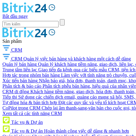
Bắt đầu ngay
Sản phẩm
CRM
CRM
Quản lý việc bán hàng và khách hàng một cách dễ dàng
Quản lý bán hàng
Quản lý khách hàng tiềm năng, giao dịch, liên lạc,
Trung tâm liên lạc
Giao tiếp đa kênh qua các biểu mẫu CRM, tiện ích 
Hợp tác trong nhóm bán hàng
Làm việc với tính năng trò chuyện, cuộc g
Xúc tiến bán hàng
Nhận báo giá, hóa đơn, thanh toán, danh mục, kh
Phân tích & báo cáo
Phân tích phễu bán hàng, hiệu quả của nhân viên
CRM di động
Khách hàng tiềm năng, giao dịch, hóa đơn, thanh toán, 
Tiếp thị
Sử dụng các chiến dịch email, quảng cáo mạng xã hội, SMS, ti
Tự động hóa & bản tích hợp
Đặt các quy tắc và yếu tố kích hoạt CR
CoPilot trong CRM
Chép lại âm thanh-sang-văn bản cho cuộc gọi, tóm
Xem tất cả các tính năng CRM
Tác vụ & Dự án
Tác vụ & Dự án
Hoàn thành công việc dễ dàng & nhanh hơn