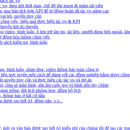
sách tác vụ
 vụ, theo dõi thời gian, chế độ tập trung & giám sát viên
c qua bản tích hợp API để tự động hoàn tất tác vụ nâng cao
ai trò, quyền truy cập
i công việc, hiệu quả thực hiện tác vụ & KPI
 chuyện khi di chuyển
 video, bình luận, ổ lưu trữ tập tin, tài liệu, người dùng bên ngoài, k
 tự động hóa luồng công việc
h sách kiểm tra, bình luận
ng, bình luận, phản ứng, video thông báo toàn công ty
i liệu trực tuyến một cách dễ dàng với các đồng nghiệp bằng drive công
t quyền truy cập và thực hiện các tác vụ và dự án
ị, chia sẻ màn hình, ghi âm cuộc gọi và hình nền tùy chỉnh
gian trống, đặt lịch phòng họp, đồng bộ lịch
h, thông báo ở bất cứ đâu
 được tạo bởi AI, động não, v.v...
ảnh và văn bản được tạo bởi AI miễn phí của chúng tôi để tạo các tra