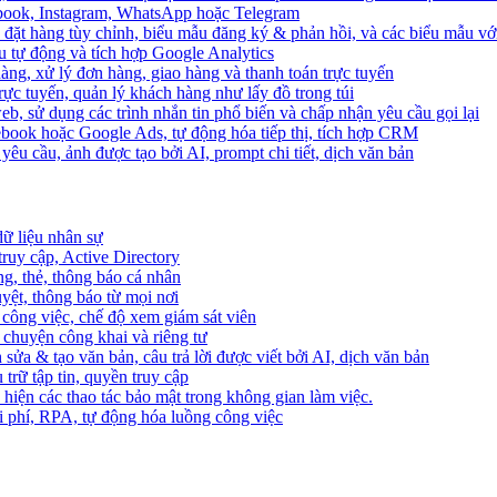
ebook, Instagram, WhatsApp hoặc Telegram
 đặt hàng tùy chỉnh, biểu mẫu đăng ký & phản hồi, và các biểu mẫu với
u tự động và tích hợp Google Analytics
àng, xử lý đơn hàng, giao hàng và thanh toán trực tuyến
trực tuyến, quản lý khách hàng như lấy đồ trong túi
web, sử dụng các trình nhắn tin phổ biến và chấp nhận yêu cầu gọi lại
cebook hoặc Google Ads, tự động hóa tiếp thị, tích hợp CRM
yêu cầu, ảnh được tạo bởi AI, prompt chi tiết, dịch văn bản
dữ liệu nhân sự
truy cập, Active Directory
ng, thẻ, thông báo cá nhân
yệt, thông báo từ mọi nơi
 công việc, chế độ xem giám sát viên
ò chuyện công khai và riêng tư
 sửa & tạo văn bản, câu trả lời được viết bởi AI, dịch văn bản
u trữ tập tin, quyền truy cập
 hiện các thao tác bảo mật trong không gian làm việc.
i phí, RPA, tự động hóa luồng công việc