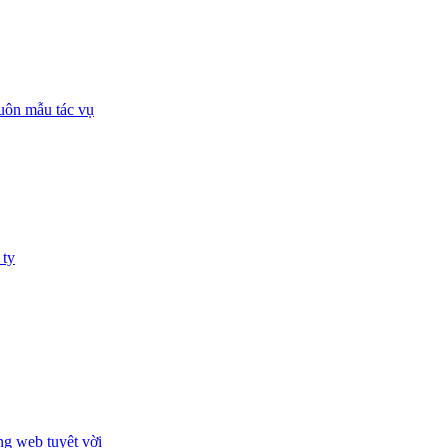
huôn mẫu tác vụ
 ty
ng web tuyệt vời