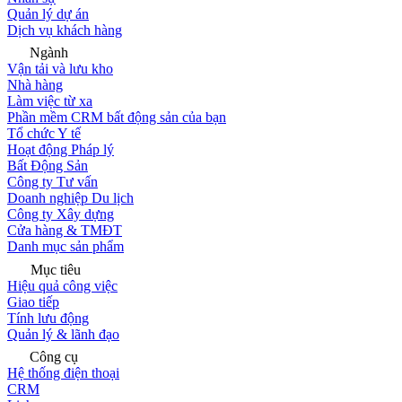
Quản lý dự án
Dịch vụ khách hàng
Ngành
Vận tải và lưu kho
Nhà hàng
Làm việc từ xa
Phần mềm CRM bất động sản của bạn
Tổ chức Y tế
Hoạt động Pháp lý
Bất Động Sản
Công ty Tư vấn
Doanh nghiệp Du lịch
Công ty Xây dựng
Cửa hàng & TMĐT
Danh mục sản phẩm
Mục tiêu
Hiệu quả công việc
Giao tiếp
Tính lưu động
Quản lý & lãnh đạo
Công cụ
Hệ thống điện thoại
CRM