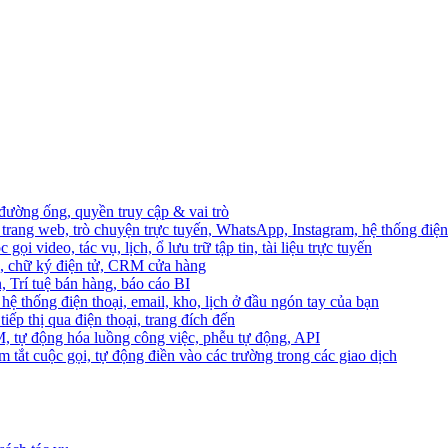
 đường ống, quyền truy cập & vai trò
trang web, trò chuyện trực tuyến, WhatsApp, Instagram, hệ thống điện 
ọi video, tác vụ, lịch, ổ lưu trữ tập tin, tài liệu trực tuyến
o, chữ ký điện tử, CRM cửa hàng
, Trí tuệ bán hàng, báo cáo BI
hệ thống điện thoại, email, kho, lịch ở đầu ngón tay của bạn
ếp thị qua điện thoại, trang đích đến
M, tự động hóa luồng công việc, phễu tự động, API
 tắt cuộc gọi, tự động điền vào các trường trong các giao dịch