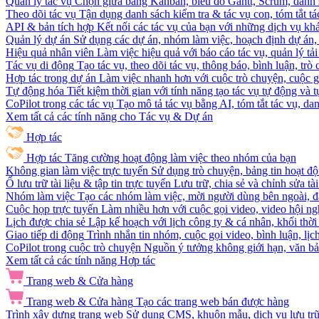
Quản lý tác vụ
Chọn giữa bảng Kanban, biểu đồ Gantt, Scrum, danh 
Theo dõi tác vụ
Tận dụng danh sách kiểm tra & tác vụ con, tóm tắt tác
API & bản tích hợp
Kết nối các tác vụ của bạn với những dịch vụ khá
Quản lý dự án
Sử dụng các dự án, nhóm làm việc, hoạch định dự án, v
Hiệu quả nhân viên
Làm việc hiệu quả với báo cáo tác vụ, quản lý tả
Tác vụ di động
Tạo tác vụ, theo dõi tác vụ, thông báo, bình luận, trò
Hợp tác trong dự án
Làm việc nhanh hơn với cuộc trò chuyện, cuộc gọi
Tự động hóa
Tiết kiệm thời gian với tính năng tạo tác vụ tự động và
CoPilot trong các tác vụ
Tạo mô tả tác vụ bằng AI, tóm tắt tác vụ, dan
Xem tất cả các tính năng cho Tác vụ & Dự án
Hợp tác
Hợp tác
Tăng cường hoạt động làm việc theo nhóm của bạn
Không gian làm việc trực tuyến
Sử dụng trò chuyện, bảng tin hoạt độ
Ổ lưu trữ tài liệu & tập tin trực tuyến
Lưu trữ, chia sẻ và chỉnh sửa tà
Nhóm làm việc
Tạo các nhóm làm việc, mời người dùng bên ngoài, đặ
Cuộc họp trực tuyến
Làm nhiều hơn với cuộc gọi video, video hội ngh
Lịch được chia sẻ
Lập kế hoạch với lịch công ty & cá nhân, khối thời 
Giao tiếp di động
Trình nhắn tin nhóm, cuộc gọi video, bình luận, lịc
CoPilot trong cuộc trò chuyện
Nguồn ý tưởng không giới hạn, văn bản
Xem tất cả các tính năng Hợp tác
Trang web & Cửa hàng
Trang web & Cửa hàng
Tạo các trang web bán được hàng
Trình xây dựng trang web
Sử dụng CMS, khuôn mẫu, dịch vụ lưu trữ, 