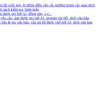
 tắt cuộc gọi, tự động điền vào các trường trong các giao dịch
h sách kiểm tra, bình luận
 được tạo bởi AI, động não, v.v...
yêu cầu, ảnh được tạo bởi AI, prompt chi tiết, dịch văn bản
 sửa & tạo văn bản, câu trả lời được viết bởi AI, dịch văn bản