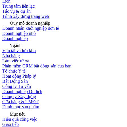
Lịch
Trung tâm liên lạc
Tác vụ & dự án
Trình xây dựng trang web
Quy mô doanh nghiệp
Doanh nhân khởi nghiệp đơn lẻ
Doanh nghiệp nhỏ
Doanh nghiệp
Ngành
Vận tải và lưu kho
Nhà hàng
Làm việc từ xa
Phần mềm CRM bất động sản của bạn
Tổ chức Y tế
Hoạt động Pháp lý
Bất Động Sản
Công ty Tư vấn
Doanh nghiệp Du lịch
Công ty Xây dựng
Cửa hàng & TMĐT
Danh mục sản phẩm
Mục tiêu
Hiệu quả công việc
Giao tiếp