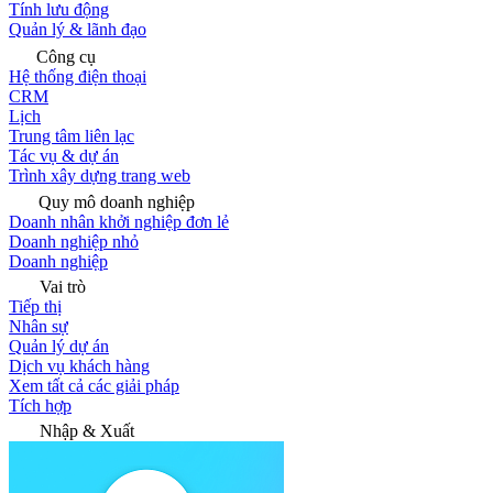
Tính lưu động
Quản lý & lãnh đạo
Công cụ
Hệ thống điện thoại
CRM
Lịch
Trung tâm liên lạc
Tác vụ & dự án
Trình xây dựng trang web
Quy mô doanh nghiệp
Doanh nhân khởi nghiệp đơn lẻ
Doanh nghiệp nhỏ
Doanh nghiệp
Vai trò
Tiếp thị
Nhân sự
Quản lý dự án
Dịch vụ khách hàng
Xem tất cả các giải pháp
Tích hợp
Nhập & Xuất