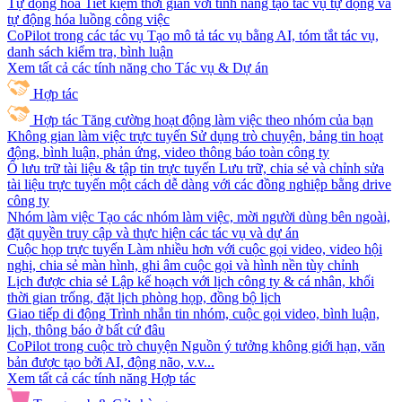
Tự động hóa
Tiết kiệm thời gian với tính năng tạo tác vụ tự động và
tự động hóa luồng công việc
CoPilot trong các tác vụ
Tạo mô tả tác vụ bằng AI, tóm tắt tác vụ,
danh sách kiểm tra, bình luận
Xem tất cả các tính năng cho Tác vụ & Dự án
Hợp tác
Hợp tác
Tăng cường hoạt động làm việc theo nhóm của bạn
Không gian làm việc trực tuyến
Sử dụng trò chuyện, bảng tin hoạt
động, bình luận, phản ứng, video thông báo toàn công ty
Ổ lưu trữ tài liệu & tập tin trực tuyến
Lưu trữ, chia sẻ và chỉnh sửa
tài liệu trực tuyến một cách dễ dàng với các đồng nghiệp bằng drive
công ty
Nhóm làm việc
Tạo các nhóm làm việc, mời người dùng bên ngoài,
đặt quyền truy cập và thực hiện các tác vụ và dự án
Cuộc họp trực tuyến
Làm nhiều hơn với cuộc gọi video, video hội
nghị, chia sẻ màn hình, ghi âm cuộc gọi và hình nền tùy chỉnh
Lịch được chia sẻ
Lập kế hoạch với lịch công ty & cá nhân, khối
thời gian trống, đặt lịch phòng họp, đồng bộ lịch
Giao tiếp di động
Trình nhắn tin nhóm, cuộc gọi video, bình luận,
lịch, thông báo ở bất cứ đâu
CoPilot trong cuộc trò chuyện
Nguồn ý tưởng không giới hạn, văn
bản được tạo bởi AI, động não, v.v...
Xem tất cả các tính năng Hợp tác