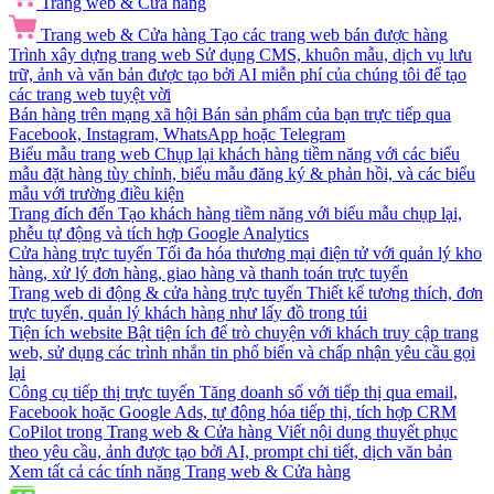
Trang web & Cửa hàng
Trang web & Cửa hàng
Tạo các trang web bán được hàng
Trình xây dựng trang web
Sử dụng CMS, khuôn mẫu, dịch vụ lưu
trữ, ảnh và văn bản được tạo bởi AI miễn phí của chúng tôi để tạo
các trang web tuyệt vời
Bán hàng trên mạng xã hội
Bán sản phẩm của bạn trực tiếp qua
Facebook, Instagram, WhatsApp hoặc Telegram
Biểu mẫu trang web
Chụp lại khách hàng tiềm năng với các biểu
mẫu đặt hàng tùy chỉnh, biểu mẫu đăng ký & phản hồi, và các biểu
mẫu với trường điều kiện
Trang đích đến
Tạo khách hàng tiềm năng với biểu mẫu chụp lại,
phễu tự động và tích hợp Google Analytics
Cửa hàng trực tuyến
Tối đa hóa thương mại điện tử với quản lý kho
hàng, xử lý đơn hàng, giao hàng và thanh toán trực tuyến
Trang web di động & cửa hàng trực tuyến
Thiết kế tương thích, đơn
trực tuyến, quản lý khách hàng như lấy đồ trong túi
Tiện ích website
Bật tiện ích để trò chuyện với khách truy cập trang
web, sử dụng các trình nhắn tin phổ biến và chấp nhận yêu cầu gọi
lại
Công cụ tiếp thị trực tuyến
Tăng doanh số với tiếp thị qua email,
Facebook hoặc Google Ads, tự động hóa tiếp thị, tích hợp CRM
CoPilot trong Trang web & Cửa hàng
Viết nội dung thuyết phục
theo yêu cầu, ảnh được tạo bởi AI, prompt chi tiết, dịch văn bản
Xem tất cả các tính năng Trang web & Cửa hàng