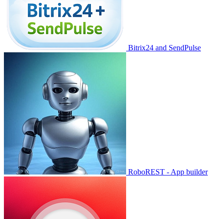
Bitrix24 and SendPulse
RoboREST - App builder