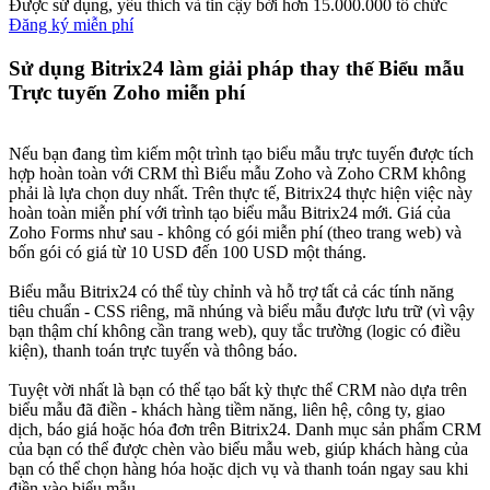
Được sử dụng, yêu thích và tin cậy bởi hơn 15.000.000 tổ chức
Đăng ký miễn phí
Sử dụng Bitrix24 làm giải pháp thay thế Biểu mẫu
Trực tuyến Zoho miễn phí
Nếu bạn đang tìm kiếm một trình tạo biểu mẫu trực tuyến được tích
hợp hoàn toàn với CRM thì Biểu mẫu Zoho và Zoho CRM không
phải là lựa chọn duy nhất. Trên thực tế, Bitrix24 thực hiện việc này
hoàn toàn miễn phí với trình tạo biểu mẫu Bitrix24 mới. Giá của
Zoho Forms như sau - không có gói miễn phí (theo trang web) và
bốn gói có giá từ 10 USD đến 100 USD một tháng.
Biểu mẫu Bitrix24 có thể tùy chỉnh và hỗ trợ tất cả các tính năng
tiêu chuẩn - CSS riêng, mã nhúng và biểu mẫu được lưu trữ (vì vậy
bạn thậm chí không cần trang web), quy tắc trường (logic có điều
kiện), thanh toán trực tuyến và thông báo.
Tuyệt vời nhất là bạn có thể tạo bất kỳ thực thể CRM nào dựa trên
biểu mẫu đã điền - khách hàng tiềm năng, liên hệ, công ty, giao
dịch, báo giá hoặc hóa đơn trên Bitrix24. Danh mục sản phẩm CRM
của bạn có thể được chèn vào biểu mẫu web, giúp khách hàng của
bạn có thể chọn hàng hóa hoặc dịch vụ và thanh toán ngay sau khi
điền vào biểu mẫu.