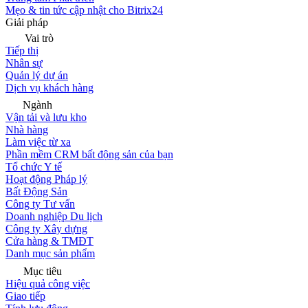
Mẹo & tin tức cập nhật cho Bitrix24
Giải pháp
Vai trò
Tiếp thị
Nhân sự
Quản lý dự án
Dịch vụ khách hàng
Ngành
Vận tải và lưu kho
Nhà hàng
Làm việc từ xa
Phần mềm CRM bất động sản của bạn
Tổ chức Y tế
Hoạt động Pháp lý
Bất Động Sản
Công ty Tư vấn
Doanh nghiệp Du lịch
Công ty Xây dựng
Cửa hàng & TMĐT
Danh mục sản phẩm
Mục tiêu
Hiệu quả công việc
Giao tiếp