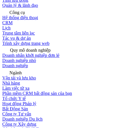
Tính lưu động
Quản lý & lãnh đạo
Công cụ
Hệ thống điện thoại
CRM
Lịch
Trung tâm liên lạc
Tác vụ & dự án
Trình xây dựng trang web
Quy mô doanh nghiệp
Doanh nhân khởi nghiệp đơn lẻ
Doanh nghiệp nhỏ
Doanh nghiệp
Ngành
Vận tải và lưu kho
Nhà hàng
Làm việc từ xa
Phần mềm CRM bất động sản của bạn
Tổ chức Y tế
Hoạt động Pháp lý
Bất Động Sản
Công ty Tư vấn
Doanh nghiệp Du lịch
Công ty Xây dựng