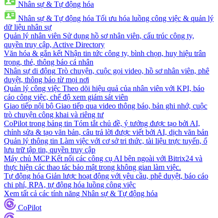
Nhân sự & Tự động hóa
Nhân sự & Tự động hóa
Tối ưu hóa luồng công việc & quản lý
dữ liệu nhân sự
Quản lý nhân viên
Sử dụng hồ sơ nhân viên, cấu trúc công ty,
quyền truy cập, Active Directory
Văn hóa & gắn kết
Nhận tin tức công ty, bình chọn, huy hiệu trân
trọng, thẻ, thông báo cá nhân
Nhân sự di động
Trò chuyện, cuộc gọi video, hồ sơ nhân viên, phê
duyệt, thông báo từ mọi nơi
Quản lý công việc
Theo dõi hiệu quả của nhân viên với KPI, báo
cáo công việc, chế độ xem giám sát viên
Giao tiếp nội bộ
Giao tiếp qua video thông báo, bản ghi nhớ, cuộc
trò chuyện công khai và riêng tư
CoPilot trong bảng tin
Tóm tắt chủ đề, ý tưởng được tạo bởi AI,
chỉnh sửa & tạo văn bản, câu trả lời được viết bởi AI, dịch văn bản
Quản lý thông tin
Làm việc với cơ sở tri thức, tài liệu trực tuyến, ổ
lưu trữ tập tin, quyền truy cập
Máy chủ MCP
Kết nối các công cụ AI bên ngoài với Bitrix24 và
thực hiện các thao tác bảo mật trong không gian làm việc.
Tự động hóa
Giản lược hoạt động với yêu cầu, phê duyệt, báo cáo
chi phí, RPA, tự động hóa luồng công việc
Xem tất cả các tính năng Nhân sự & Tự động hóa
CoPilot