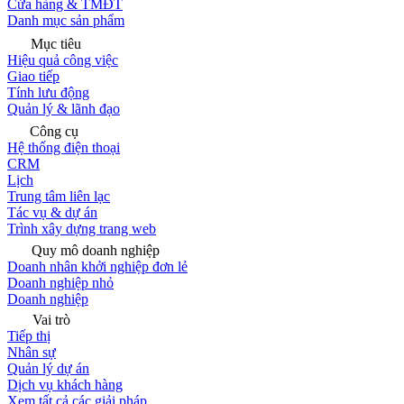
Cửa hàng & TMĐT
Danh mục sản phẩm
Mục tiêu
Hiệu quả công việc
Giao tiếp
Tính lưu động
Quản lý & lãnh đạo
Công cụ
Hệ thống điện thoại
CRM
Lịch
Trung tâm liên lạc
Tác vụ & dự án
Trình xây dựng trang web
Quy mô doanh nghiệp
Doanh nhân khởi nghiệp đơn lẻ
Doanh nghiệp nhỏ
Doanh nghiệp
Vai trò
Tiếp thị
Nhân sự
Quản lý dự án
Dịch vụ khách hàng
Xem tất cả các giải pháp