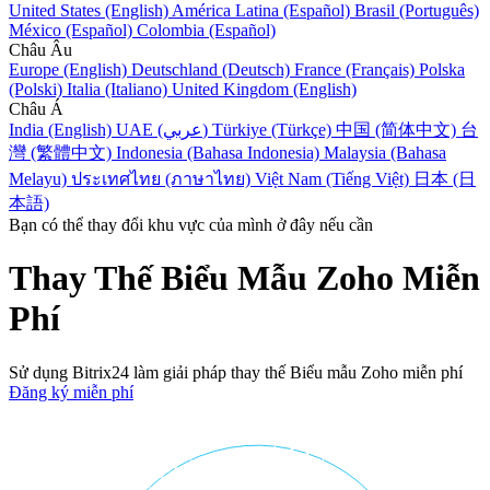
United States (English)
América Latina (Español)
Brasil (Português)
México (Español)
Colombia (Español)
Châu Âu
Europe (English)
Deutschland (Deutsch)
France (Français)
Polska
(Polski)
Italia (Italiano)
United Kingdom (English)
Châu Á
India (English)
UAE (عربي)
Türkiye (Türkçe)
中国 (简体中文)
台
灣 (繁體中文)
Indonesia (Bahasa Indonesia)
Malaysia (Bahasa
Melayu)
ประเทศไทย (ภาษาไทย)
Việt Nam (Tiếng Việt)
日本 (日
本語)
Bạn có thể thay đổi khu vực của mình ở đây nếu cần
Thay Thế Biểu Mẫu Zoho Miễn
Phí
Sử dụng Bitrix24 làm giải pháp thay thế Biểu mẫu Zoho miễn phí
Đăng ký miễn phí