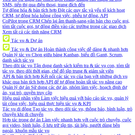
SMS, tiếp thị qua điện thoại, trang đích đến
Tự động hóa & bản tích hợp
Đặt các quy tắc và yếu tố kích hoạt
CRM, tự động hóa luồng công việc, phễu tự động, API
CoPilot trong CRM
Chép lại âm thanh-sang-văn bản cho cuộc gọi,
tóm tắt cuộc gọi, tự động điền vào các trường trong các giao dịch
Xem tất cả các tính năng CRM
Tác vụ & Dự án
Tác vụ & Dự án
Hoàn thành công việc dễ dàng & nhanh hơn
Quản lý tác vụ
Chọn giữa bảng Kanban, biểu đồ Gantt, Scrum,
danh sách tác vụ
Theo dõi tác vụ
Tận dụng danh sách kiểm tra & tác vụ con, tóm tắt
tác vụ, theo dõi thời gian, chế độ tập trung & giám sát viên
API & bản tích hợp
Kết nối các tác vụ của bạn với những dịch vụ
khác qua bản tích hợp API để tự động hoàn tất tác vụ nâng cao
Quản lý dự án
Sử dụng các dự án, nhóm làm việc, hoạch định dự
án, vai trò, quyền truy cập
Hiệu quả nhân viên
Làm việc hiệu quả với báo cáo tác vụ, quản lý
tải công việc, hiệu quả thực hiện tác vụ & KPI
Tác vụ di động
Tạo tác vụ, theo dõi tác vụ, thông báo, bình luận, trò
chuyện khi di chuyển
Hợp tác trong dự án
Làm việc nhanh hơn với cuộc trò chuyện, cuộc
gọi video, bình luận, ổ lưu trữ tập tin, tài liệu, người dùng bên
ngoài, khuôn mẫu tác vụ