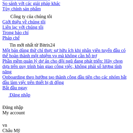
So sánh với các giải pháp khác
Tùy chỉnh sản phẩm
Công ty của chúng tôi
Giới thiệu về chúng tôi
Liên lạc với chúng tôi
Trong báo chí
Pháp chế
Tin mới nhất từ Bitrix24
Một bản dùng thử chỉ thực sự hữu ích khi nhân viên tuyến đầu có
thể hoàn thành một nhiệm vụ mà không cần hỗ trợ
Phần mềm quản lý dự án cho đội ngũ đang phát triển: Hãy chọn
dựa trên quy trình bàn giao công việc, không phải số lượng tính
năng
Onboarding theo hướng tạo thành công đầu tiên cho các nhóm bắt
đầu làm việc trên thiết bị di động
Bắt đầu ngay
Đăng nhập
Đăng nhập
My account
vn
Châu Mỹ