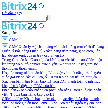
Bắt đầu ngay
Sản phẩm
CRM
CRM
Quản lý việc bán hàng và khách hàng một cách dễ dàng
Quản lý bán hàng
Quản lý khách hàng tiềm năng, giao dịch, liên
lạc, đường ống, quyền truy cập & vai trò
Trung tâm liên lạc
Giao tiếp đa kênh qua các biểu mẫu CRM, tiện
ích trang web, trò chuyện trực tuyến, WhatsApp, Instagram, hệ
thống điện thoại, email
Hợp tác trong nhóm bán hàng
Làm việc với tính năng trò chuyện,
cuộc gọi video, tác vụ, lịch, ổ lưu trữ tập tin, tài liệu trực tuyến
Xúc tiến bán hàng
Nhận báo giá, hóa đơn, thanh toán, danh mục,
kho, chữ ký điện tử, CRM cửa hàng
Phân tích & báo cáo
Phân tích phễu bán hàng, hiệu quả của nhân
viên, Trí tuệ bán hàng, báo cáo BI
CRM di động
Khách hàng tiềm năng, giao dịch, hóa đơn, thanh
toán, hệ thống điện thoại, email, kho, lịch ở đầu ngón tay của bạn
Tiếp thị
Sử dụng các chiến dịch email, quảng cáo mạng xã hội,