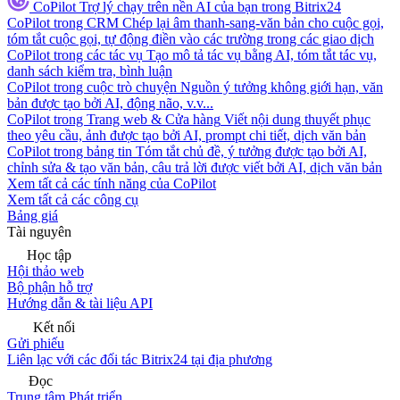
CoPilot
Trợ lý chạy trên nền AI của bạn trong Bitrix24
CoPilot trong CRM
Chép lại âm thanh-sang-văn bản cho cuộc gọi,
tóm tắt cuộc gọi, tự động điền vào các trường trong các giao dịch
CoPilot trong các tác vụ
Tạo mô tả tác vụ bằng AI, tóm tắt tác vụ,
danh sách kiểm tra, bình luận
CoPilot trong cuộc trò chuyện
Nguồn ý tưởng không giới hạn, văn
bản được tạo bởi AI, động não, v.v...
CoPilot trong Trang web & Cửa hàng
Viết nội dung thuyết phục
theo yêu cầu, ảnh được tạo bởi AI, prompt chi tiết, dịch văn bản
CoPilot trong bảng tin
Tóm tắt chủ đề, ý tưởng được tạo bởi AI,
chỉnh sửa & tạo văn bản, câu trả lời được viết bởi AI, dịch văn bản
Xem tất cả các tính năng của CoPilot
Xem tất cả các công cụ
Bảng giá
Tài nguyên
Học tập
Hội thảo web
Bộ phận hỗ trợ
Hướng dẫn & tài liệu API
Kết nối
Gửi phiếu
Liên lạc với các đối tác Bitrix24 tại địa phương
Đọc
Trung tâm Phát triển