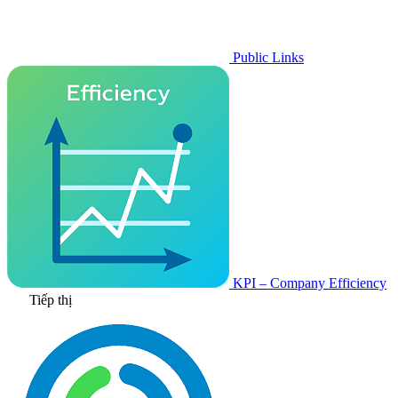
Public Links
KPI – Company Efficiency
Tiếp thị