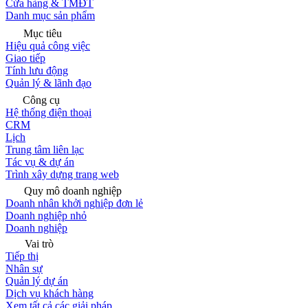
Cửa hàng & TMĐT
Danh mục sản phẩm
Mục tiêu
Hiệu quả công việc
Giao tiếp
Tính lưu động
Quản lý & lãnh đạo
Công cụ
Hệ thống điện thoại
CRM
Lịch
Trung tâm liên lạc
Tác vụ & dự án
Trình xây dựng trang web
Quy mô doanh nghiệp
Doanh nhân khởi nghiệp đơn lẻ
Doanh nghiệp nhỏ
Doanh nghiệp
Vai trò
Tiếp thị
Nhân sự
Quản lý dự án
Dịch vụ khách hàng
Xem tất cả các giải pháp