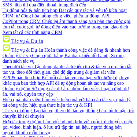
SMS, tiếp thị qua điện thoại, trang đích đến
Tự động hóa & bản tích hợp
Đặt các quy tắc và yếu tố kích hoạt
CRM, tự động hóa luồng công việc, phễu tự động, API
CoPilot trong CRM
Chép lại âm thanh-sang-văn bản cho cuộc gọi,
tóm tắt cuộc gọi, tự động điền vào các trường trong các giao dịch
Xem tất cả các tính năng CRM
Tác vụ & Dự án
Tác vụ & Dự án
Hoàn thành công việc dễ dàng & nhanh hơn
Quản lý tác vụ
Chọn giữa bảng Kanban, biểu đồ Gantt, Scrum,
danh sách tác vụ
Theo dõi tác vụ
Tận dụng danh sách kiểm tra & tác vụ con, tóm tắt
tác vụ, theo dõi thời gian, chế độ tập trung & giám sát viên
API & bản tích hợp
Kết nối các tác vụ của bạn với những dịch vụ
khác qua bản tích hợp API để tự động hoàn tất tác vụ nâng cao
Quản lý dự án
Sử dụng các dự án, nhóm làm việc, hoạch định dự
án, vai trò, quyền truy cập
Hiệu quả nhân viên
Làm việc hiệu quả với báo cáo tác vụ, quản lý
tải công việc, hiệu quả thực hiện tác vụ & KPI
Tác vụ di động
Tạo tác vụ, theo dõi tác vụ, thông báo, bình luận, trò
chuyện khi di chuyển
Hợp tác trong dự án
Làm việc nhanh hơn với cuộc trò chuyện, cuộc
gọi video, bình luận, ổ lưu trữ tập tin, tài liệu, người dùng bên
ngoài, khuôn mẫu tác vụ