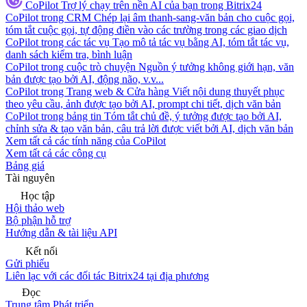
CoPilot
Trợ lý chạy trên nền AI của bạn trong Bitrix24
CoPilot trong CRM
Chép lại âm thanh-sang-văn bản cho cuộc gọi,
tóm tắt cuộc gọi, tự động điền vào các trường trong các giao dịch
CoPilot trong các tác vụ
Tạo mô tả tác vụ bằng AI, tóm tắt tác vụ,
danh sách kiểm tra, bình luận
CoPilot trong cuộc trò chuyện
Nguồn ý tưởng không giới hạn, văn
bản được tạo bởi AI, động não, v.v...
CoPilot trong Trang web & Cửa hàng
Viết nội dung thuyết phục
theo yêu cầu, ảnh được tạo bởi AI, prompt chi tiết, dịch văn bản
CoPilot trong bảng tin
Tóm tắt chủ đề, ý tưởng được tạo bởi AI,
chỉnh sửa & tạo văn bản, câu trả lời được viết bởi AI, dịch văn bản
Xem tất cả các tính năng của CoPilot
Xem tất cả các công cụ
Bảng giá
Tài nguyên
Học tập
Hội thảo web
Bộ phận hỗ trợ
Hướng dẫn & tài liệu API
Kết nối
Gửi phiếu
Liên lạc với các đối tác Bitrix24 tại địa phương
Đọc
Trung tâm Phát triển