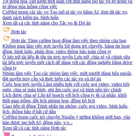
Tự động hóa
Tiết kiệm thời gian với tính năng tạo tác vụ tự động và
tự động hóa luồng công việc
CoPilot trong các tác vụ
Tạo mô tả tác vụ bằng AI, tóm tắt tác vụ,
danh sách kiểm tra, bình luận
Xem tất cả các tính năng cho Tác vụ & Dự án
Hợp tác
Hợp tác
Tăng cường hoạt động làm việc theo nhóm của bạn
Không gian làm việc trực tuyến
Sử dụng trò chuyện, bảng tin hoạt
động, bình luận, phản ứng, video thông báo toàn công ty
Ổ lưu trữ tài liệu & tập tin trực tuyến
Lưu trữ, chia sẻ và chỉnh sửa
tài liệu trực tuyến một cách dễ dàng với các đồng nghiệp bằng drive
công ty
Nhóm làm việc
Tạo các nhóm làm việc, mời người dùng bên ngoài,
đặt quyền truy cập và thực hiện các tác vụ và dự án
Cuộc họp trực tuyến
Làm nhiều hơn với cuộc gọi video, video hội
nghị, chia sẻ màn hình, ghi âm cuộc gọi và hình nền tùy chỉnh
Lịch được chia sẻ
Lập kế hoạch với lịch công ty & cá nhân, khối
thời gian trống, đặt lịch phòng họp, đồng bộ lịch
Giao tiếp di động
Trình nhắn tin nhóm, cuộc gọi video, bình luận,
lịch, thông báo ở bất cứ đâu
CoPilot trong cuộc trò chuyện
Nguồn ý tưởng không giới hạn, văn
bản được tạo bởi AI, động não, v.v...
Xem tất cả các tính năng Hợp tác