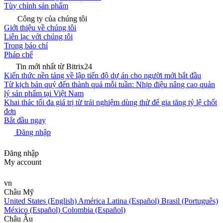
Tùy chỉnh sản phẩm
Công ty của chúng tôi
Giới thiệu về chúng tôi
Liên lạc với chúng tôi
Trong báo chí
Pháp chế
Tin mới nhất từ Bitrix24
Kiến thức nền tảng về lập tiến độ dự án cho người mới bắt đầu
Từ kịch bản quý đến thành quả mỗi tuần: Nhịp điệu nâng cao quản
lý sản phẩm tại Việt Nam
Khai thác tối đa giá trị từ trải nghiệm dùng thử để gia tăng tỷ lệ chốt
đơn
Bắt đầu ngay
Đăng nhập
Đăng nhập
My account
vn
Châu Mỹ
United States (English)
América Latina (Español)
Brasil (Português)
México (Español)
Colombia (Español)
Châu Âu