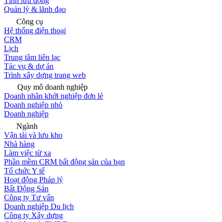
Tính lưu động
Quản lý & lãnh đạo
Công cụ
Hệ thống điện thoại
CRM
Lịch
Trung tâm liên lạc
Tác vụ & dự án
Trình xây dựng trang web
Quy mô doanh nghiệp
Doanh nhân khởi nghiệp đơn lẻ
Doanh nghiệp nhỏ
Doanh nghiệp
Ngành
Vận tải và lưu kho
Nhà hàng
Làm việc từ xa
Phần mềm CRM bất động sản của bạn
Tổ chức Y tế
Hoạt động Pháp lý
Bất Động Sản
Công ty Tư vấn
Doanh nghiệp Du lịch
Công ty Xây dựng