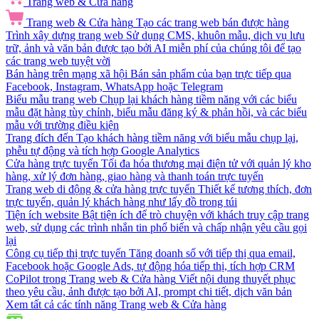
Trang web & Cửa hàng
Trang web & Cửa hàng
Tạo các trang web bán được hàng
Trình xây dựng trang web
Sử dụng CMS, khuôn mẫu, dịch vụ lưu
trữ, ảnh và văn bản được tạo bởi AI miễn phí của chúng tôi để tạo
các trang web tuyệt vời
Bán hàng trên mạng xã hội
Bán sản phẩm của bạn trực tiếp qua
Facebook, Instagram, WhatsApp hoặc Telegram
Biểu mẫu trang web
Chụp lại khách hàng tiềm năng với các biểu
mẫu đặt hàng tùy chỉnh, biểu mẫu đăng ký & phản hồi, và các biểu
mẫu với trường điều kiện
Trang đích đến
Tạo khách hàng tiềm năng với biểu mẫu chụp lại,
phễu tự động và tích hợp Google Analytics
Cửa hàng trực tuyến
Tối đa hóa thương mại điện tử với quản lý kho
hàng, xử lý đơn hàng, giao hàng và thanh toán trực tuyến
Trang web di động & cửa hàng trực tuyến
Thiết kế tương thích, đơn
trực tuyến, quản lý khách hàng như lấy đồ trong túi
Tiện ích website
Bật tiện ích để trò chuyện với khách truy cập trang
web, sử dụng các trình nhắn tin phổ biến và chấp nhận yêu cầu gọi
lại
Công cụ tiếp thị trực tuyến
Tăng doanh số với tiếp thị qua email,
Facebook hoặc Google Ads, tự động hóa tiếp thị, tích hợp CRM
CoPilot trong Trang web & Cửa hàng
Viết nội dung thuyết phục
theo yêu cầu, ảnh được tạo bởi AI, prompt chi tiết, dịch văn bản
Xem tất cả các tính năng Trang web & Cửa hàng