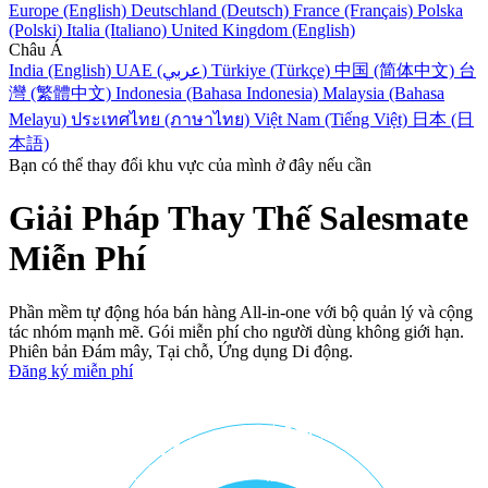
Europe (English)
Deutschland (Deutsch)
France (Français)
Polska
(Polski)
Italia (Italiano)
United Kingdom (English)
Châu Á
India (English)
UAE (عربي)
Türkiye (Türkçe)
中国 (简体中文)
台
灣 (繁體中文)
Indonesia (Bahasa Indonesia)
Malaysia (Bahasa
Melayu)
ประเทศไทย (ภาษาไทย)
Việt Nam (Tiếng Việt)
日本 (日
本語)
Bạn có thể thay đổi khu vực của mình ở đây nếu cần
Giải Pháp Thay Thế Salesmate
Miễn Phí
Phần mềm tự động hóa bán hàng All-in-one với bộ quản lý và cộng
tác nhóm mạnh mẽ. Gói miễn phí cho người dùng không giới hạn.
Phiên bản Đám mây, Tại chỗ, Ứng dụng Di động.
Đăng ký miễn phí