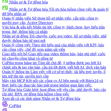
Nhân sự & Tự động hóa
Nhân sự & Tự động hóa
Tối ưu hóa luồng công việc & quản lý
dữ liệu nhân sự
Quản lý nhân viên
Sử dụng hồ sơ nhân viên, cấu trúc công ty,
quyền truy cập, Active Directory
Văn hóa & gắn kết
Nhận tin tức công ty, bình chọn, huy hiệu trân
trọng, thẻ, thông báo cá nhân
Nhân sự di động
Trò chuyện, cuộc gọi video, hồ sơ nhân viên, phê
duyệt, thông báo từ mọi nơi
Quản lý công việc
Theo dõi hiệu quả của nhân viên với KPI, báo
cáo công việc, chế độ xem giám sát viên
Giao tiếp nội bộ
Giao tiếp qua video thông báo, bản ghi nhớ, cuộc
trò chuyện công khai và riêng tư
CoPilot trong bảng tin
Tóm tắt chủ đề, ý tưởng được tạo bởi AI,
chỉnh sửa & tạo văn bản, câu trả lời được viết bởi AI, dịch văn bản
Quản lý thông tin
Làm việc với cơ sở tri thức, tài liệu trực tuyến, ổ
lưu trữ tập tin, quyền truy cập
Máy chủ MCP
Kết nối các công cụ AI bên ngoài với Bitrix24 và
thực hiện các thao tác bảo mật trong không gian làm việc.
Tự động hóa
Giản lược hoạt động với yêu cầu, phê duyệt, báo cáo
chi phí, RPA, tự động hóa luồng công việc
Xem tất cả các tính năng Nhân sự & Tự động hóa
CoPilot