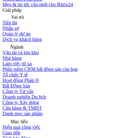
Mẹo & tin tức cập nhật cho Bitrix24
Giải pháp
Vai trò
Tiếp thị
Nhân sự
Quản lý dự án
Dịch vụ khách hàng
Ngành
Vận tải và lưu kho
Nhà hàng
Làm việc từ xa
Phần mềm CRM bất động sản của bạn
Tổ chức Y tế
Hoạt động Pháp lý
Bất Động Sản
Công ty Tư vấn
Doanh nghiệp Du lịch
Công ty Xây dựng
Cửa hàng & TMĐT
Danh mục sản phẩm
Mục tiêu
Hiệu quả công việc
Giao tiếp