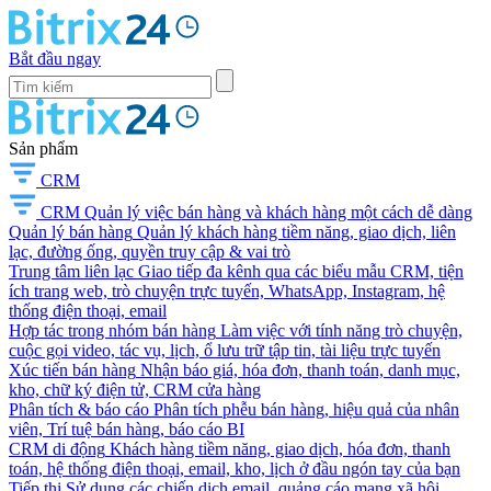
Bắt đầu ngay
Sản phẩm
CRM
CRM
Quản lý việc bán hàng và khách hàng một cách dễ dàng
Quản lý bán hàng
Quản lý khách hàng tiềm năng, giao dịch, liên
lạc, đường ống, quyền truy cập & vai trò
Trung tâm liên lạc
Giao tiếp đa kênh qua các biểu mẫu CRM, tiện
ích trang web, trò chuyện trực tuyến, WhatsApp, Instagram, hệ
thống điện thoại, email
Hợp tác trong nhóm bán hàng
Làm việc với tính năng trò chuyện,
cuộc gọi video, tác vụ, lịch, ổ lưu trữ tập tin, tài liệu trực tuyến
Xúc tiến bán hàng
Nhận báo giá, hóa đơn, thanh toán, danh mục,
kho, chữ ký điện tử, CRM cửa hàng
Phân tích & báo cáo
Phân tích phễu bán hàng, hiệu quả của nhân
viên, Trí tuệ bán hàng, báo cáo BI
CRM di động
Khách hàng tiềm năng, giao dịch, hóa đơn, thanh
toán, hệ thống điện thoại, email, kho, lịch ở đầu ngón tay của bạn
Tiếp thị
Sử dụng các chiến dịch email, quảng cáo mạng xã hội,