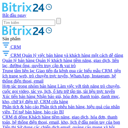
Bắt đầu ngay
Sản phẩm
CRM
CRM
Quản lý việc bán hàng và khách hàng một cách dễ dàng
Quản lý bán hàng
Quản lý khách hàng tiềm năng, giao dịch, liên
lạc, đường ống, quyền truy cập & vai trò
Trung tâm liên lạc
Giao tiếp đa kênh qua các biểu mẫu CRM, tiện
ích trang web, trò chuyện trực tuyến, WhatsApp, Instagram, hệ
thống điện thoại, email
Hợp tác trong nhóm bán hàng
Làm việc với tính năng trò chuyện,
cuộc gọi video, tác vụ, lịch, ổ lưu trữ tập tin, tài liệu trực tuyến
Xúc tiến bán hàng
Nhận báo giá, hóa đơn, thanh toán, danh mục,
kho, chữ ký điện tử, CRM cửa hàng
Phân tích & báo cáo
Phân tích phễu bán hàng, hiệu quả của nhân
viên, Trí tuệ bán hàng, báo cáo BI
CRM di động
Khách hàng tiềm năng, giao dịch, hóa đơn, thanh
toán, hệ thống điện thoại, email, kho, lịch ở đầu ngón tay của bạn
Tiếp thị
Sử dụng các chiến dịch email, quảng cáo mạng xã hội,