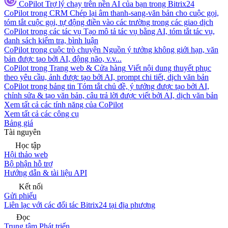
CoPilot
Trợ lý chạy trên nền AI của bạn trong Bitrix24
CoPilot trong CRM
Chép lại âm thanh-sang-văn bản cho cuộc gọi,
tóm tắt cuộc gọi, tự động điền vào các trường trong các giao dịch
CoPilot trong các tác vụ
Tạo mô tả tác vụ bằng AI, tóm tắt tác vụ,
danh sách kiểm tra, bình luận
CoPilot trong cuộc trò chuyện
Nguồn ý tưởng không giới hạn, văn
bản được tạo bởi AI, động não, v.v...
CoPilot trong Trang web & Cửa hàng
Viết nội dung thuyết phục
theo yêu cầu, ảnh được tạo bởi AI, prompt chi tiết, dịch văn bản
CoPilot trong bảng tin
Tóm tắt chủ đề, ý tưởng được tạo bởi AI,
chỉnh sửa & tạo văn bản, câu trả lời được viết bởi AI, dịch văn bản
Xem tất cả các tính năng của CoPilot
Xem tất cả các công cụ
Bảng giá
Tài nguyên
Học tập
Hội thảo web
Bộ phận hỗ trợ
Hướng dẫn & tài liệu API
Kết nối
Gửi phiếu
Liên lạc với các đối tác Bitrix24 tại địa phương
Đọc
Trung tâm Phát triển