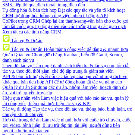
SMS, tiếp thị qua điện thoại, trang đích đến
Tự động hóa & bản tích hợp
Đặt các quy tắc và yếu tố kích hoạt
CRM, tự động hóa luồng công việc, phễu tự động, API
CoPilot trong CRM
Chép lại âm thanh-sang-văn bản cho cuộc gọi,
tóm tắt cuộc gọi, tự động điền vào các trường trong các giao dịch
Xem tất cả các tính năng CRM
Tác vụ & Dự án
Tác vụ & Dự án
Hoàn thành công việc dễ dàng & nhanh hơn
Quản lý tác vụ
Chọn giữa bảng Kanban, biểu đồ Gantt, Scrum,
danh sách tác vụ
Theo dõi tác vụ
Tận dụng danh sách kiểm tra & tác vụ con, tóm tắt
tác vụ, theo dõi thời gian, chế độ tập trung & giám sát viên
API & bản tích hợp
Kết nối các tác vụ của bạn với những dịch vụ
khác qua bản tích hợp API để tự động hoàn tất tác vụ nâng cao
Quản lý dự án
Sử dụng các dự án, nhóm làm việc, hoạch định dự
án, vai trò, quyền truy cập
Hiệu quả nhân viên
Làm việc hiệu quả với báo cáo tác vụ, quản lý
tải công việc, hiệu quả thực hiện tác vụ & KPI
Tác vụ di động
Tạo tác vụ, theo dõi tác vụ, thông báo, bình luận, trò
chuyện khi di chuyển
Hợp tác trong dự án
Làm việc nhanh hơn với cuộc trò chuyện, cuộc
gọi video, bình luận, ổ lưu trữ tập tin, tài liệu, người dùng bên
ngoài, khuôn mẫu tác vụ