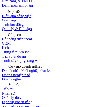
Cửa hàng & TMĐT
Danh mục sản phẩm
Mục tiêu
Hiệu quả công việc
Giao tiếp
Tính lưu động
Quản lý & lãnh đạo
Công cụ
Hệ thống điện thoại
CRM
Lịch
Trung tâm liên lạc
Tác vụ & dự án
Trình xây dựng trang web
Quy mô doanh nghiệp
Doanh nhân khởi nghiệp đơn lẻ
Doanh nghiệp nhỏ
Doanh nghiệp
Vai trò
Tiếp thị
Nhân sự
Quản lý dự án
Dịch vụ khách hàng
Xem tất cả các giải pháp