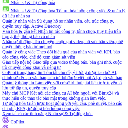
Nhân sự & Tự động hóa
Nhân sự & Tự động hóa
Tối ưu hóa luồng công việc & quản lý
dữ liệu nhân sự
Quản lý nhân viên
Sử dụng hồ sơ nhân viên, cấu trúc công ty,
quyền truy cập, Active Directory
Văn hóa & gắn kết
Nhận tin tức công ty, bình chọn, huy hiệu trân
trọng, thẻ, thông báo cá nhân
Nhân sự di động
Trò chuyện, cuộc gọi video, hồ sơ nhân viên, phê
duyệt, thông báo từ mọi nơi
Quản lý công việc
Theo dõi hiệu quả của nhân viên với KPI, báo
cáo công việc, chế độ xem giám sát viên
Giao tiếp nội bộ
Giao tiếp qua video thông báo, bản ghi nhớ, cuộc
trò chuyện công khai và riêng tư
CoPilot trong bảng tin
Tóm tắt chủ đề, ý tưởng được tạo bởi AI,
chỉnh sửa & tạo văn bản, câu trả lời được viết bởi AI, dịch văn bản
Quản lý thông tin
Làm việc với cơ sở tri thức, tài liệu trực tuyến, ổ
lưu trữ tập tin, quyền truy cập
Máy chủ MCP
Kết nối các công cụ AI bên ngoài với Bitrix24 và
thực hiện các thao tác bảo mật trong không gian làm việc.
Tự động hóa
Giản lược hoạt động với yêu cầu, phê duyệt, báo cáo
chi phí, RPA, tự động hóa luồng công việc
Xem tất cả các tính năng Nhân sự & Tự động hóa
CoPilot