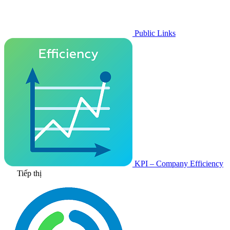
Public Links
KPI – Company Efficiency
Tiếp thị