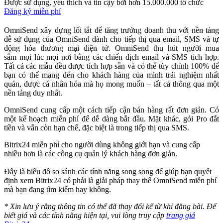
Được sử dụng, yêu thích và tin cậy bởi hơn 15.000.000 tổ chức
Đăng ký miễn phí
OmniSend xây dựng lối tắt để tăng trưởng doanh thu với nền tảng
dễ sử dụng của OmniSend dành cho tiếp thị qua email, SMS và tự
động hóa thương mại điện tử. OmniSend thu hút người mua
sắm mọi lúc mọi nơi bằng các chiến dịch email và SMS tích hợp.
Tất cả các mẫu đều được tích hợp sẵn và có thể tùy chỉnh 100% để
bạn có thể mang đến cho khách hàng của mình trải nghiệm nhất
quán, được cá nhân hóa mà họ mong muốn – tất cả thông qua một
nền tảng duy nhất.
OmniSend cung cấp một cách tiếp cận bán hàng rất đơn giản. Có
một kế hoạch miễn phí để dễ dàng bắt đầu. Mặt khác, gói Pro đắt
tiền và vẫn còn hạn chế, đặc biệt là trong tiếp thị qua SMS.
Bitrix24 miễn phí cho người dùng không giới hạn và cung cấp
nhiều hơn là các công cụ quản lý khách hàng đơn giản.
Đây là biểu đồ so sánh các tính năng song song để giúp bạn quyết
định xem Bitrix24 có phải là giải pháp thay thế OmniSend miễn phí
mà bạn đang tìm kiếm hay không.
* Xin lưu ý rằng thông tin có thể đã thay đổi kể từ khi đăng bài. Để
biết giá và các tính năng hiện tại, vui lòng truy cập
trang giá