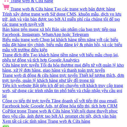
Trang web & Cửa hàng
Trang web & Cửa hàng
Tạo các trang web bán được hàng
Trình xây dựng trang web
Sử dụng CMS, khuôn mẫu, dịch vụ lưu
trữ, ảnh và văn bản được tạo bởi AI miễn phí của chúng tôi để tạo
các trang web tuyệt vời
Bán hàng trên mạng xã hội
Bán sản phẩm của bạn trực tiếp qua
Facebook, Instagram, WhatsApp hoặc Telegram
Biểu mẫu trang web
Chụp lại khách hàng tiềm năng với các biểu
mẫu đặt hàng tùy chỉnh, biểu mẫu đăng ký & phản hồi, và các biểu
mẫu với trường điều kiện
Trang đích đến
Tạo khách hàng tiềm năng với biểu mẫu chụp lại,
phễu tự động và tích hợp Google Analytics
Cửa hàng trực tuyến
Tối đa hóa thương mại điện tử với quản lý kho
hàng, xử lý đơn hàng, giao hàng và thanh toán trực tuyến
Trang web di động & cửa hàng trực tuyến
Thiết kế tương thích, đơn
trực tuyến, quản lý khách hàng như lấy đồ trong túi
Tiện ích website
Bật tiện ích để trò chuyện với khách truy cập trang
web, sử dụng các trình nhắn tin phổ biến và chấp nhận yêu cầu gọi
lại
Công cụ tiếp thị trực tuyến
Tăng doanh số với tiếp thị qua email,
Facebook hoặc Google Ads, tự động hóa tiếp thị, tích hợp CRM
CoPilot trong Trang web & Cửa hàng
Viết nội dung thuyết phục
theo yêu cầu, ảnh được tạo bởi AI, prompt chi tiết, dịch văn bản
Xem tất cả các tính năng Trang web & Cửa hàng