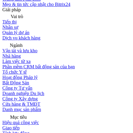
Mẹo & tin tức cập nhật cho Bitrix24
Giải pháp
Vai trò
Tiếp thị
Nhân sự
Quản lý dự án
Dịch vụ khách hàng
Ngành
Vận tải và lưu kho
Nhà hàng
Làm việc từ xa
Phần mềm CRM bất động sản của bạn
Tổ chức Y tế
Hoạt động Pháp lý
Bất Động Sản
Công ty Tư vấn
Doanh nghiệp Du lịch
Công ty Xây dựng
Cửa hàng & TMĐT
Danh mục sản phẩm
Mục tiêu
Hiệu quả công việc
Giao tiếp