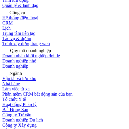
Tính lưu động
Quản lý & lãnh đạo
Công cụ
Hệ thống điện thoại
CRM
Lịch
Trung tâm liên lạc
Tác vụ & dự án
Trình xây dựng trang web
Quy mô doanh nghiệp
Doanh nhân khởi nghiệp đơn lẻ
Doanh nghiệp nhỏ
Doanh nghiệp
Ngành
Vận tải và lưu kho
Nhà hàng
Làm việc từ xa
Phần mềm CRM bất động sản của bạn
Tổ chức Y tế
Hoạt động Pháp lý
Bất Động Sản
Công ty Tư vấn
Doanh nghiệp Du lịch
Công ty Xây dựng