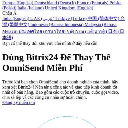
Europe (English)
Deutschland (Deutsch)
France (Français)
Polska
(Polski)
Italia (Italiano)
United Kingdom (English)
Châu Á
India (English)
UAE (عربي)
Türkiye (Türkçe)
中国 (简体中文)
台
灣 (繁體中文)
Indonesia (Bahasa Indonesia)
Malaysia (Bahasa
Melayu)
ประเทศไทย (ภาษาไทย)
Việt Nam (Tiếng Việt)
日本 (日
本語)
Bạn có thể thay đổi khu vực của mình ở đây nếu cần
Dùng Bitrix24 Để Thay Thế
OmniSend Miễn Phí
Trước khi bạn chọn OmniSend cho doanh nghiệp của mình, hãy
xem xét Bitrix24! Nền tảng cộng tác và giao tiếp kinh doanh tốt
nhất để bán hàng. Bao gồm các cuộc trò chuyện, cuộc gọi video,
chia sẻ tệp và các công cụ nhân sự hoàn chỉnh.
Đăng ký miễn phí