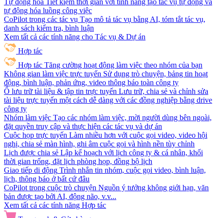
Tự động hóa
Tiết kiệm thời gian với tính năng tạo tác vụ tự động và
tự động hóa luồng công việc
CoPilot trong các tác vụ
Tạo mô tả tác vụ bằng AI, tóm tắt tác vụ,
danh sách kiểm tra, bình luận
Xem tất cả các tính năng cho Tác vụ & Dự án
Hợp tác
Hợp tác
Tăng cường hoạt động làm việc theo nhóm của bạn
Không gian làm việc trực tuyến
Sử dụng trò chuyện, bảng tin hoạt
động, bình luận, phản ứng, video thông báo toàn công ty
Ổ lưu trữ tài liệu & tập tin trực tuyến
Lưu trữ, chia sẻ và chỉnh sửa
tài liệu trực tuyến một cách dễ dàng với các đồng nghiệp bằng drive
công ty
Nhóm làm việc
Tạo các nhóm làm việc, mời người dùng bên ngoài,
đặt quyền truy cập và thực hiện các tác vụ và dự án
Cuộc họp trực tuyến
Làm nhiều hơn với cuộc gọi video, video hội
nghị, chia sẻ màn hình, ghi âm cuộc gọi và hình nền tùy chỉnh
Lịch được chia sẻ
Lập kế hoạch với lịch công ty & cá nhân, khối
thời gian trống, đặt lịch phòng họp, đồng bộ lịch
Giao tiếp di động
Trình nhắn tin nhóm, cuộc gọi video, bình luận,
lịch, thông báo ở bất cứ đâu
CoPilot trong cuộc trò chuyện
Nguồn ý tưởng không giới hạn, văn
bản được tạo bởi AI, động não, v.v...
Xem tất cả các tính năng Hợp tác