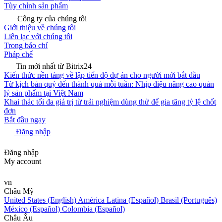
Tùy chỉnh sản phẩm
Công ty của chúng tôi
Giới thiệu về chúng tôi
Liên lạc với chúng tôi
Trong báo chí
Pháp chế
Tin mới nhất từ Bitrix24
Kiến thức nền tảng về lập tiến độ dự án cho người mới bắt đầu
Từ kịch bản quý đến thành quả mỗi tuần: Nhịp điệu nâng cao quản
lý sản phẩm tại Việt Nam
Khai thác tối đa giá trị từ trải nghiệm dùng thử để gia tăng tỷ lệ chốt
đơn
Bắt đầu ngay
Đăng nhập
Đăng nhập
My account
vn
Châu Mỹ
United States (English)
América Latina (Español)
Brasil (Português)
México (Español)
Colombia (Español)
Châu Âu