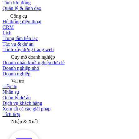
Tính lưu động
Quản lý & lãnh đạo
Công cụ
Hệ thống điện thoại
CRM
Lịch
Trung tâm liên lạc
Tác vụ & dự án
Trình xây dựng trang web
Quy mô doanh nghiệp
Doanh nhân khởi nghiệp đơn lẻ
Doanh nghiệp nhỏ
Doanh nghiệp
Vai trò
Tiếp thị
Nhân sự
Quản lý dự án
Dịch vụ khách hàng
Xem tất cả các giải pháp
Tích hợp
Nhập & Xuất