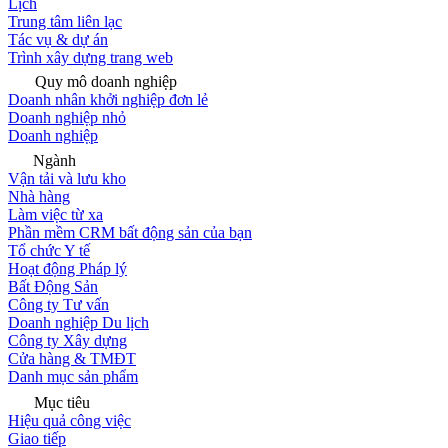
Lịch
Trung tâm liên lạc
Tác vụ & dự án
Trình xây dựng trang web
Quy mô doanh nghiệp
Doanh nhân khởi nghiệp đơn lẻ
Doanh nghiệp nhỏ
Doanh nghiệp
Ngành
Vận tải và lưu kho
Nhà hàng
Làm việc từ xa
Phần mềm CRM bất động sản của bạn
Tổ chức Y tế
Hoạt động Pháp lý
Bất Động Sản
Công ty Tư vấn
Doanh nghiệp Du lịch
Công ty Xây dựng
Cửa hàng & TMĐT
Danh mục sản phẩm
Mục tiêu
Hiệu quả công việc
Giao tiếp