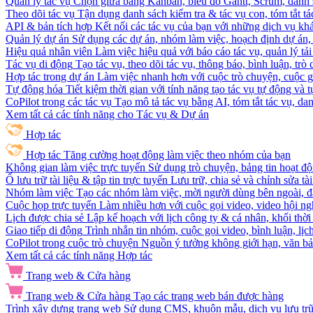
Quản lý tác vụ
Chọn giữa bảng Kanban, biểu đồ Gantt, Scrum, danh 
Theo dõi tác vụ
Tận dụng danh sách kiểm tra & tác vụ con, tóm tắt tác
API & bản tích hợp
Kết nối các tác vụ của bạn với những dịch vụ khá
Quản lý dự án
Sử dụng các dự án, nhóm làm việc, hoạch định dự án, v
Hiệu quả nhân viên
Làm việc hiệu quả với báo cáo tác vụ, quản lý tả
Tác vụ di động
Tạo tác vụ, theo dõi tác vụ, thông báo, bình luận, trò
Hợp tác trong dự án
Làm việc nhanh hơn với cuộc trò chuyện, cuộc gọi
Tự động hóa
Tiết kiệm thời gian với tính năng tạo tác vụ tự động và
CoPilot trong các tác vụ
Tạo mô tả tác vụ bằng AI, tóm tắt tác vụ, dan
Xem tất cả các tính năng cho Tác vụ & Dự án
Hợp tác
Hợp tác
Tăng cường hoạt động làm việc theo nhóm của bạn
Không gian làm việc trực tuyến
Sử dụng trò chuyện, bảng tin hoạt độ
Ổ lưu trữ tài liệu & tập tin trực tuyến
Lưu trữ, chia sẻ và chỉnh sửa tà
Nhóm làm việc
Tạo các nhóm làm việc, mời người dùng bên ngoài, đặ
Cuộc họp trực tuyến
Làm nhiều hơn với cuộc gọi video, video hội ngh
Lịch được chia sẻ
Lập kế hoạch với lịch công ty & cá nhân, khối thời 
Giao tiếp di động
Trình nhắn tin nhóm, cuộc gọi video, bình luận, lịc
CoPilot trong cuộc trò chuyện
Nguồn ý tưởng không giới hạn, văn bản
Xem tất cả các tính năng Hợp tác
Trang web & Cửa hàng
Trang web & Cửa hàng
Tạo các trang web bán được hàng
Trình xây dựng trang web
Sử dụng CMS, khuôn mẫu, dịch vụ lưu trữ, 