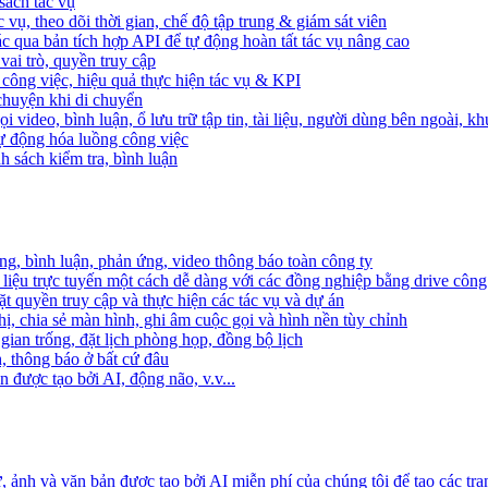
sách tác vụ
 vụ, theo dõi thời gian, chế độ tập trung & giám sát viên
c qua bản tích hợp API để tự động hoàn tất tác vụ nâng cao
ai trò, quyền truy cập
i công việc, hiệu quả thực hiện tác vụ & KPI
 chuyện khi di chuyển
 video, bình luận, ổ lưu trữ tập tin, tài liệu, người dùng bên ngoài, k
 tự động hóa luồng công việc
h sách kiểm tra, bình luận
ng, bình luận, phản ứng, video thông báo toàn công ty
i liệu trực tuyến một cách dễ dàng với các đồng nghiệp bằng drive công
t quyền truy cập và thực hiện các tác vụ và dự án
ị, chia sẻ màn hình, ghi âm cuộc gọi và hình nền tùy chỉnh
gian trống, đặt lịch phòng họp, đồng bộ lịch
h, thông báo ở bất cứ đâu
 được tạo bởi AI, động não, v.v...
ảnh và văn bản được tạo bởi AI miễn phí của chúng tôi để tạo các tra