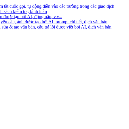
 tắt cuộc gọi, tự động điền vào các trường trong các giao dịch
h sách kiểm tra, bình luận
 được tạo bởi AI, động não, v.v...
yêu cầu, ảnh được tạo bởi AI, prompt chi tiết, dịch văn bản
 sửa & tạo văn bản, câu trả lời được viết bởi AI, dịch văn bản