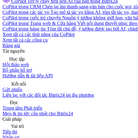
CoPilot
Trợ lý chạy trên nền AI của bạn trong Bitrix24
CoPilot trong CRM
Chép lại âm thanh-sang-văn bản cho cuộc gọi, tóm
CoPilot trong các tác vụ
Tạo mô tả tác vụ bằng AI, tóm tắt tác vụ, dan
CoPilot trong cuộc trò chuyện
Nguồn ý tưởng không giới hạn, văn bản
CoPilot trong Trang web & Cửa hàng
Viết nội dung thuyết phục theo 
CoPilot trong bảng tin
Tóm tắt chủ đề, ý tưởng được tạo bởi AI, chỉnh
Xem tất cả các tính năng của CoPilot
Xem tất cả các công cụ
Bảng giá
Tài nguyên
Học tập
Hội thảo web
Bộ phận hỗ trợ
Hướng dẫn & tài liệu API
Kết nối
Gửi phiếu
Liên lạc với các đối tác Bitrix24 tại địa phương
Đọc
Trung tâm Phát triển
Mẹo & tin tức cập nhật cho Bitrix24
Giải pháp
Vai trò
Tiếp thị
Nhân sự