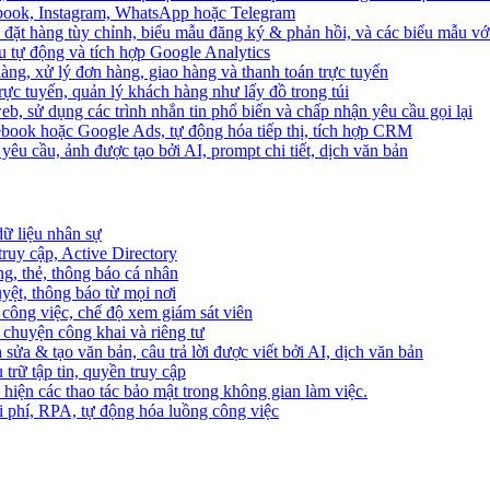
ebook, Instagram, WhatsApp hoặc Telegram
 đặt hàng tùy chỉnh, biểu mẫu đăng ký & phản hồi, và các biểu mẫu với
u tự động và tích hợp Google Analytics
àng, xử lý đơn hàng, giao hàng và thanh toán trực tuyến
trực tuyến, quản lý khách hàng như lấy đồ trong túi
web, sử dụng các trình nhắn tin phổ biến và chấp nhận yêu cầu gọi lại
cebook hoặc Google Ads, tự động hóa tiếp thị, tích hợp CRM
yêu cầu, ảnh được tạo bởi AI, prompt chi tiết, dịch văn bản
dữ liệu nhân sự
truy cập, Active Directory
ng, thẻ, thông báo cá nhân
yệt, thông báo từ mọi nơi
 công việc, chế độ xem giám sát viên
ò chuyện công khai và riêng tư
 sửa & tạo văn bản, câu trả lời được viết bởi AI, dịch văn bản
u trữ tập tin, quyền truy cập
 hiện các thao tác bảo mật trong không gian làm việc.
i phí, RPA, tự động hóa luồng công việc