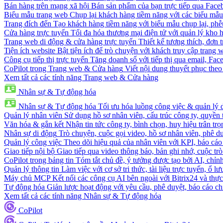
Bán hàng trên mạng xã hội
Bán sản phẩm của bạn trực tiếp qua Fac
Biểu mẫu trang web
Chụp lại khách hàng tiềm năng với các biểu mẫu
Trang đích đến
Tạo khách hàng tiềm năng với biểu mẫu chụp lại, phễ
Cửa hàng trực tuyến
Tối đa hóa thương mại điện tử với quản lý kho h
Trang web di động & cửa hàng trực tuyến
Thiết kế tương thích, đơn 
Tiện ích website
Bật tiện ích để trò chuyện với khách truy cập trang 
Công cụ tiếp thị trực tuyến
Tăng doanh số với tiếp thị qua email, Fa
CoPilot trong Trang web & Cửa hàng
Viết nội dung thuyết phục theo 
Xem tất cả các tính năng Trang web & Cửa hàng
Nhân sự & Tự động hóa
Nhân sự & Tự động hóa
Tối ưu hóa luồng công việc & quản lý 
Quản lý nhân viên
Sử dụng hồ sơ nhân viên, cấu trúc công ty, quyền 
Văn hóa & gắn kết
Nhận tin tức công ty, bình chọn, huy hiệu trân trọ
Nhân sự di động
Trò chuyện, cuộc gọi video, hồ sơ nhân viên, phê du
Quản lý công việc
Theo dõi hiệu quả của nhân viên với KPI, báo cáo
Giao tiếp nội bộ
Giao tiếp qua video thông báo, bản ghi nhớ, cuộc tr
CoPilot trong bảng tin
Tóm tắt chủ đề, ý tưởng được tạo bởi AI, chỉnh
Quản lý thông tin
Làm việc với cơ sở tri thức, tài liệu trực tuyến, ổ lư
Máy chủ MCP
Kết nối các công cụ AI bên ngoài với Bitrix24 và thực
Tự động hóa
Giản lược hoạt động với yêu cầu, phê duyệt, báo cáo ch
Xem tất cả các tính năng Nhân sự & Tự động hóa
CoPilot