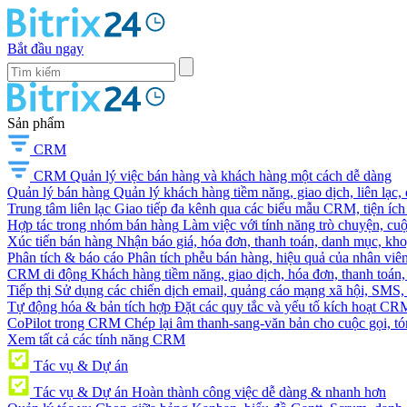
Bắt đầu ngay
Sản phẩm
CRM
CRM
Quản lý việc bán hàng và khách hàng một cách dễ dàng
Quản lý bán hàng
Quản lý khách hàng tiềm năng, giao dịch, liên lạc,
Trung tâm liên lạc
Giao tiếp đa kênh qua các biểu mẫu CRM, tiện ích 
Hợp tác trong nhóm bán hàng
Làm việc với tính năng trò chuyện, cuộc g
Xúc tiến bán hàng
Nhận báo giá, hóa đơn, thanh toán, danh mục, kh
Phân tích & báo cáo
Phân tích phễu bán hàng, hiệu quả của nhân viên
CRM di động
Khách hàng tiềm năng, giao dịch, hóa đơn, thanh toán, 
Tiếp thị
Sử dụng các chiến dịch email, quảng cáo mạng xã hội, SMS, ti
Tự động hóa & bản tích hợp
Đặt các quy tắc và yếu tố kích hoạt CR
CoPilot trong CRM
Chép lại âm thanh-sang-văn bản cho cuộc gọi, tóm
Xem tất cả các tính năng CRM
Tác vụ & Dự án
Tác vụ & Dự án
Hoàn thành công việc dễ dàng & nhanh hơn