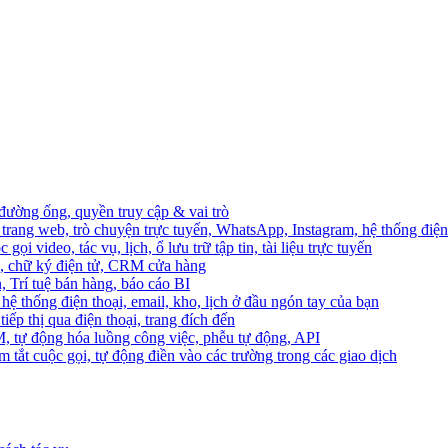
 đường ống, quyền truy cập & vai trò
trang web, trò chuyện trực tuyến, WhatsApp, Instagram, hệ thống điện 
ọi video, tác vụ, lịch, ổ lưu trữ tập tin, tài liệu trực tuyến
o, chữ ký điện tử, CRM cửa hàng
, Trí tuệ bán hàng, báo cáo BI
hệ thống điện thoại, email, kho, lịch ở đầu ngón tay của bạn
ếp thị qua điện thoại, trang đích đến
M, tự động hóa luồng công việc, phễu tự động, API
 tắt cuộc gọi, tự động điền vào các trường trong các giao dịch