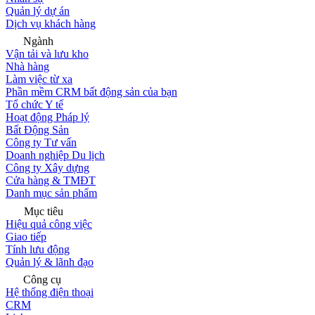
Quản lý dự án
Dịch vụ khách hàng
Ngành
Vận tải và lưu kho
Nhà hàng
Làm việc từ xa
Phần mềm CRM bất động sản của bạn
Tổ chức Y tế
Hoạt động Pháp lý
Bất Động Sản
Công ty Tư vấn
Doanh nghiệp Du lịch
Công ty Xây dựng
Cửa hàng & TMĐT
Danh mục sản phẩm
Mục tiêu
Hiệu quả công việc
Giao tiếp
Tính lưu động
Quản lý & lãnh đạo
Công cụ
Hệ thống điện thoại
CRM