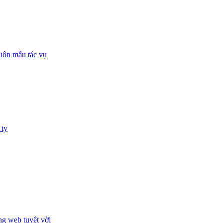
huôn mẫu tác vụ
 ty
ng web tuyệt vời