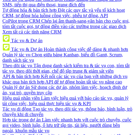
SMS, tiếp thị qua điện thoại, trang đích đến
Tự động hóa & bản tích hợp
Đặt các quy tắc và yếu tố kích hoạt
CRM, tự động hóa luồng công việc, phễu tự động, API
CoPilot trong CRM
Chép lại âm thanh-sang-văn bản cho cuộc gọi,
tóm tắt cuộc gọi, tự động điền vào các trường trong các giao dịch
Xem tất cả các tính năng CRM
Tác vụ & Dự án
Tác vụ & Dự án
Hoàn thành công việc dễ dàng & nhanh hơn
Quản lý tác vụ
Chọn giữa bảng Kanban, biểu đồ Gantt, Scrum,
danh sách tác vụ
Theo dõi tác vụ
Tận dụng danh sách kiểm tra & tác vụ con, tóm tắt
tác vụ, theo dõi thời gian, chế độ tập trung & giám sát viên
API & bản tích hợp
Kết nối các tác vụ của bạn với những dịch vụ
khác qua bản tích hợp API để tự động hoàn tất tác vụ nâng cao
Quản lý dự án
Sử dụng các dự án, nhóm làm việc, hoạch định dự
án, vai trò, quyền truy cập
Hiệu quả nhân viên
Làm việc hiệu quả với báo cáo tác vụ, quản lý
tải công việc, hiệu quả thực hiện tác vụ & KPI
Tác vụ di động
Tạo tác vụ, theo dõi tác vụ, thông báo, bình luận, trò
chuyện khi di chuyển
Hợp tác trong dự án
Làm việc nhanh hơn với cuộc trò chuyện, cuộc
gọi video, bình luận, ổ lưu trữ tập tin, tài liệu, người dùng bên
ngoài, khuôn mẫu tác vụ