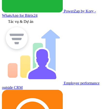
PowerZap by Kory -
WhatsApp for Bitrix24
Tác vụ & Dự án
Employee performance
outside CRM