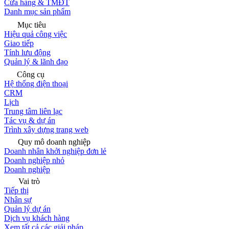
Cửa hàng & TMĐT
Danh mục sản phẩm
Mục tiêu
Hiệu quả công việc
Giao tiếp
Tính lưu động
Quản lý & lãnh đạo
Công cụ
Hệ thống điện thoại
CRM
Lịch
Trung tâm liên lạc
Tác vụ & dự án
Trình xây dựng trang web
Quy mô doanh nghiệp
Doanh nhân khởi nghiệp đơn lẻ
Doanh nghiệp nhỏ
Doanh nghiệp
Vai trò
Tiếp thị
Nhân sự
Quản lý dự án
Dịch vụ khách hàng
Xem tất cả các giải pháp