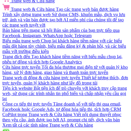
Trang web & Cửa hàng
Trang web & Cửa hàng
Tạo các trang web bán được hàng
Trình xây dựng trang web
Sử dụng CMS, khuôn mẫu, dịch vụ lưu
trữ, ảnh và văn bản được tạo bởi AI miễn phí của chúng tôi để tạo
các trang web tuyệt vời
Bán hàng trên mạng xã hội
Bán sản phẩm của bạn trực tiếp qua
Facebook, Instagram, WhatsApp hoặc Telegram
Biểu mẫu trang web
Chụp lại khách hàng tiềm năng với các biểu
mẫu đặt hàng tùy chỉnh, biểu mẫu đăng ký & phản hồi, và các biểu
mẫu với trường điều kiện
Trang đích đến
Tạo khách hàng tiềm năng với biểu mẫu chụp lại,
phễu tự động và tích hợp Google Analytics
Cửa hàng trực tuyến
Tối đa hóa thương mại điện tử với quản lý kho
hàng, xử lý đơn hàng, giao hàng và thanh toán trực tuyến
Trang web di động & cửa hàng trực tuyến
Thiết kế tương thích, đơn
trực tuyến, quản lý khách hàng như lấy đồ trong túi
Tiện ích website
Bật tiện ích để trò chuyện với khách truy cập trang
web, sử dụng các trình nhắn tin phổ biến và chấp nhận yêu cầu gọi
lại
Công cụ tiếp thị trực tuyến
Tăng doanh số với tiếp thị qua email,
Facebook hoặc Google Ads, tự động hóa tiếp thị, tích hợp CRM
CoPilot trong Trang web & Cửa hàng
Viết nội dung thuyết phục
theo yêu cầu, ảnh được tạo bởi AI, prompt chi tiết, dịch văn bản
Xem tất cả các tính năng Trang web & Cửa hàng