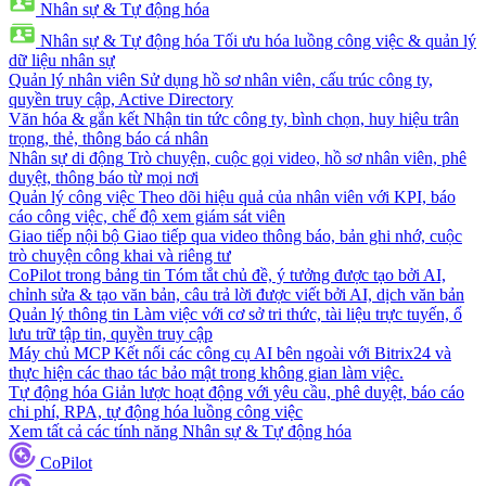
Nhân sự & Tự động hóa
Nhân sự & Tự động hóa
Tối ưu hóa luồng công việc & quản lý
dữ liệu nhân sự
Quản lý nhân viên
Sử dụng hồ sơ nhân viên, cấu trúc công ty,
quyền truy cập, Active Directory
Văn hóa & gắn kết
Nhận tin tức công ty, bình chọn, huy hiệu trân
trọng, thẻ, thông báo cá nhân
Nhân sự di động
Trò chuyện, cuộc gọi video, hồ sơ nhân viên, phê
duyệt, thông báo từ mọi nơi
Quản lý công việc
Theo dõi hiệu quả của nhân viên với KPI, báo
cáo công việc, chế độ xem giám sát viên
Giao tiếp nội bộ
Giao tiếp qua video thông báo, bản ghi nhớ, cuộc
trò chuyện công khai và riêng tư
CoPilot trong bảng tin
Tóm tắt chủ đề, ý tưởng được tạo bởi AI,
chỉnh sửa & tạo văn bản, câu trả lời được viết bởi AI, dịch văn bản
Quản lý thông tin
Làm việc với cơ sở tri thức, tài liệu trực tuyến, ổ
lưu trữ tập tin, quyền truy cập
Máy chủ MCP
Kết nối các công cụ AI bên ngoài với Bitrix24 và
thực hiện các thao tác bảo mật trong không gian làm việc.
Tự động hóa
Giản lược hoạt động với yêu cầu, phê duyệt, báo cáo
chi phí, RPA, tự động hóa luồng công việc
Xem tất cả các tính năng Nhân sự & Tự động hóa
CoPilot