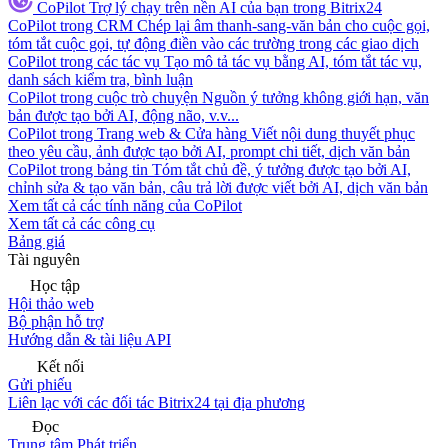
CoPilot
Trợ lý chạy trên nền AI của bạn trong Bitrix24
CoPilot trong CRM
Chép lại âm thanh-sang-văn bản cho cuộc gọi,
tóm tắt cuộc gọi, tự động điền vào các trường trong các giao dịch
CoPilot trong các tác vụ
Tạo mô tả tác vụ bằng AI, tóm tắt tác vụ,
danh sách kiểm tra, bình luận
CoPilot trong cuộc trò chuyện
Nguồn ý tưởng không giới hạn, văn
bản được tạo bởi AI, động não, v.v...
CoPilot trong Trang web & Cửa hàng
Viết nội dung thuyết phục
theo yêu cầu, ảnh được tạo bởi AI, prompt chi tiết, dịch văn bản
CoPilot trong bảng tin
Tóm tắt chủ đề, ý tưởng được tạo bởi AI,
chỉnh sửa & tạo văn bản, câu trả lời được viết bởi AI, dịch văn bản
Xem tất cả các tính năng của CoPilot
Xem tất cả các công cụ
Bảng giá
Tài nguyên
Học tập
Hội thảo web
Bộ phận hỗ trợ
Hướng dẫn & tài liệu API
Kết nối
Gửi phiếu
Liên lạc với các đối tác Bitrix24 tại địa phương
Đọc
Trung tâm Phát triển