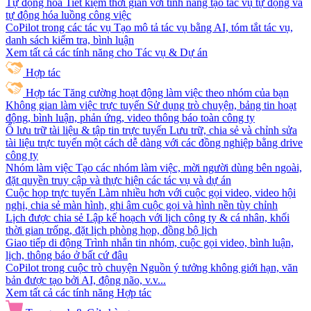
Tự động hóa
Tiết kiệm thời gian với tính năng tạo tác vụ tự động và
tự động hóa luồng công việc
CoPilot trong các tác vụ
Tạo mô tả tác vụ bằng AI, tóm tắt tác vụ,
danh sách kiểm tra, bình luận
Xem tất cả các tính năng cho Tác vụ & Dự án
Hợp tác
Hợp tác
Tăng cường hoạt động làm việc theo nhóm của bạn
Không gian làm việc trực tuyến
Sử dụng trò chuyện, bảng tin hoạt
động, bình luận, phản ứng, video thông báo toàn công ty
Ổ lưu trữ tài liệu & tập tin trực tuyến
Lưu trữ, chia sẻ và chỉnh sửa
tài liệu trực tuyến một cách dễ dàng với các đồng nghiệp bằng drive
công ty
Nhóm làm việc
Tạo các nhóm làm việc, mời người dùng bên ngoài,
đặt quyền truy cập và thực hiện các tác vụ và dự án
Cuộc họp trực tuyến
Làm nhiều hơn với cuộc gọi video, video hội
nghị, chia sẻ màn hình, ghi âm cuộc gọi và hình nền tùy chỉnh
Lịch được chia sẻ
Lập kế hoạch với lịch công ty & cá nhân, khối
thời gian trống, đặt lịch phòng họp, đồng bộ lịch
Giao tiếp di động
Trình nhắn tin nhóm, cuộc gọi video, bình luận,
lịch, thông báo ở bất cứ đâu
CoPilot trong cuộc trò chuyện
Nguồn ý tưởng không giới hạn, văn
bản được tạo bởi AI, động não, v.v...
Xem tất cả các tính năng Hợp tác