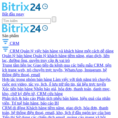
Bắt đầu ngay
Sản phẩm
CRM
CRM
Quản lý việc bán hàng và khách hàng một cách dễ dàng
Quản lý bán hàng
Quản lý khách hàng tiềm năng, giao dịch, liên
lạc, đường ống, quyền truy cập & vai trò
Trung tâm liên lạc
Giao tiếp đa kênh qua các biểu mẫu CRM, tiện
ích trang web, trò chuyện trực tuyến, WhatsApp, Instagram, hệ
thống điện thoại, email
Hợp tác trong nhóm bán hàng
Làm việc với tính năng trò chuyện,
cuộc gọi video, tác vụ, lịch, ổ lưu trữ tập tin, tài liệu trực tuyến
Xúc tiến bán hàng
Nhận báo giá, hóa đơn, thanh toán, danh mục,
kho, chữ ký điện tử, CRM cửa hàng
Phân tích & báo cáo
Phân tích phễu bán hàng, hiệu quả của nhân
viên, Trí tuệ bán hàng, báo cáo BI
CRM di động
Khách hàng tiềm năng, giao dịch, hóa đơn, thanh
toán, hệ thống điện thoại, email, kho, lịch ở đầu ngón tay của bạn
Tiếp thị
Sử dụng các chiến dịch email, quảng cáo mạng xã hội,