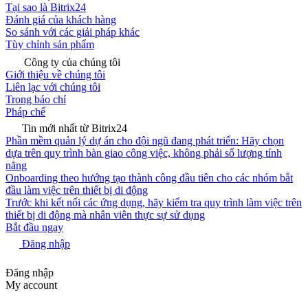
Tại sao là Bitrix24
Đánh giá của khách hàng
So sánh với các giải pháp khác
Tùy chỉnh sản phẩm
Công ty của chúng tôi
Giới thiệu về chúng tôi
Liên lạc với chúng tôi
Trong báo chí
Pháp chế
Tin mới nhất từ Bitrix24
Phần mềm quản lý dự án cho đội ngũ đang phát triển: Hãy chọn
dựa trên quy trình bàn giao công việc, không phải số lượng tính
năng
Onboarding theo hướng tạo thành công đầu tiên cho các nhóm bắt
đầu làm việc trên thiết bị di động
Trước khi kết nối các ứng dụng, hãy kiểm tra quy trình làm việc trên
thiết bị di động mà nhân viên thực sự sử dụng
Bắt đầu ngay
Đăng nhập
Đăng nhập
My account