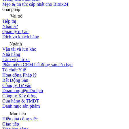
Mẹo & tin tức cập nhật cho Bitrix24
Giải pháp
Vai trò
Tiếp thị
Nhân sự
Quản lý dự án
Dịch vụ khách hàng
Ngành
Vận tải và lưu kho
Nhà hàng
Làm việc từ xa
Phần mềm CRM bất động sản của bạn
Tổ chức Y tế
Hoạt động Pháp lý
Bất Động Sản
Công ty Tư vấn
Doanh nghiệp Du lịch
Công ty Xây dựng
Cửa hàng & TMĐT
Danh mục sản phẩm
Mục tiêu
Hiệu quả công việc
Giao tiếp