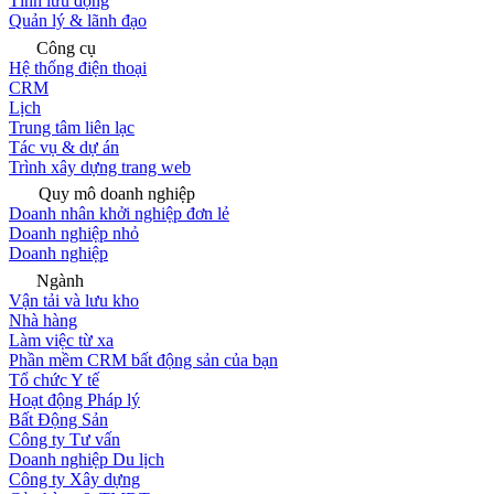
Tính lưu động
Quản lý & lãnh đạo
Công cụ
Hệ thống điện thoại
CRM
Lịch
Trung tâm liên lạc
Tác vụ & dự án
Trình xây dựng trang web
Quy mô doanh nghiệp
Doanh nhân khởi nghiệp đơn lẻ
Doanh nghiệp nhỏ
Doanh nghiệp
Ngành
Vận tải và lưu kho
Nhà hàng
Làm việc từ xa
Phần mềm CRM bất động sản của bạn
Tổ chức Y tế
Hoạt động Pháp lý
Bất Động Sản
Công ty Tư vấn
Doanh nghiệp Du lịch
Công ty Xây dựng