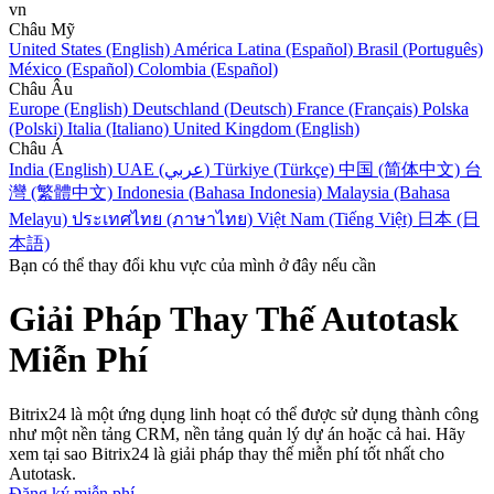
vn
Châu Mỹ
United States (English)
América Latina (Español)
Brasil (Português)
México (Español)
Colombia (Español)
Châu Âu
Europe (English)
Deutschland (Deutsch)
France (Français)
Polska
(Polski)
Italia (Italiano)
United Kingdom (English)
Châu Á
India (English)
UAE (عربي)
Türkiye (Türkçe)
中国 (简体中文)
台
灣 (繁體中文)
Indonesia (Bahasa Indonesia)
Malaysia (Bahasa
Melayu)
ประเทศไทย (ภาษาไทย)
Việt Nam (Tiếng Việt)
日本 (日
本語)
Bạn có thể thay đổi khu vực của mình ở đây nếu cần
Giải Pháp Thay Thế Autotask
Miễn Phí
Bitrix24 là một ứng dụng linh hoạt có thể được sử dụng thành công
như một nền tảng CRM, nền tảng quản lý dự án hoặc cả hai. Hãy
xem tại sao Bitrix24 là giải pháp thay thế miễn phí tốt nhất cho
Autotask.
Đăng ký miễn phí