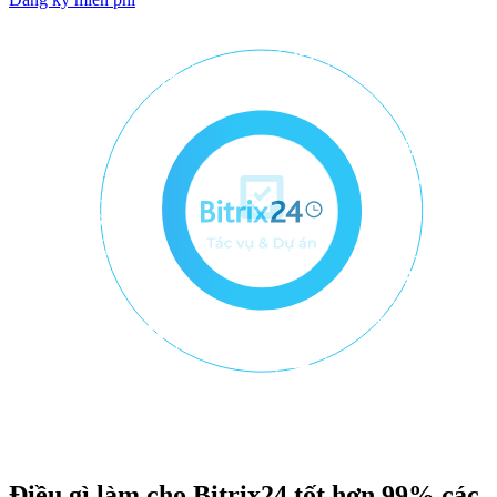
Điều gì làm cho Bitrix24 tốt hơn 99% các