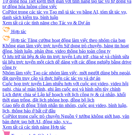
Tự động hóa
Tiết kiệm thời gian với tính năng tạo tác vụ tự động và
tự động hóa luồng công việc
CoPilot trong các tác vụ
Tạo mô tả tác vụ bằng AI, tóm tắt tác vụ,
danh sách kiểm tra, bình luận
Xem tất cả các tính năng cho Tác vụ & Dự án
Hợp tác
Hợp tác
Tăng cường hoạt động làm việc theo nhóm của bạn
Không gian làm việc trực tuyến
Sử dụng trò chuyện, bảng tin hoạt
động, bình luận, phản ứng, video thông báo toàn công ty
Ổ lưu trữ tài liệu & tập tin trực tuyến
Lưu trữ, chia sẻ và chỉnh sửa
tài liệu trực tuyến một cách dễ dàng với các đồng nghiệp bằng drive
công ty
Nhóm làm việc
Tạo các nhóm làm việc, mời người dùng bên ngoài,
đặt quyền truy cập và thực hiện các tác vụ và dự án
Cuộc họp trực tuyến
Làm nhiều hơn với cuộc gọi video, video hội
nghị, chia sẻ màn hình, ghi âm cuộc gọi và hình nền tùy chỉnh
Lịch được chia sẻ
Lập kế hoạch với lịch công ty & cá nhân, khối
thời gian trống, đặt lịch phòng họp, đồng bộ lịch
Giao tiếp di động
Trình nhắn tin nhóm, cuộc gọi video, bình luận,
lịch, thông báo ở bất cứ đâu
CoPilot trong cuộc trò chuyện
Nguồn ý tưởng không giới hạn, văn
bản được tạo bởi AI, động não, v.v...
Xem tất cả các tính năng Hợp tác