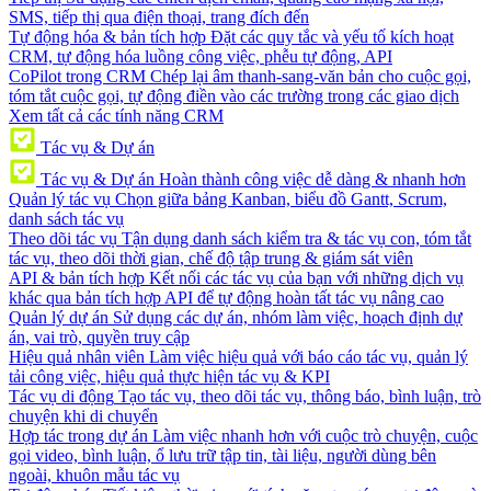
SMS, tiếp thị qua điện thoại, trang đích đến
Tự động hóa & bản tích hợp
Đặt các quy tắc và yếu tố kích hoạt
CRM, tự động hóa luồng công việc, phễu tự động, API
CoPilot trong CRM
Chép lại âm thanh-sang-văn bản cho cuộc gọi,
tóm tắt cuộc gọi, tự động điền vào các trường trong các giao dịch
Xem tất cả các tính năng CRM
Tác vụ & Dự án
Tác vụ & Dự án
Hoàn thành công việc dễ dàng & nhanh hơn
Quản lý tác vụ
Chọn giữa bảng Kanban, biểu đồ Gantt, Scrum,
danh sách tác vụ
Theo dõi tác vụ
Tận dụng danh sách kiểm tra & tác vụ con, tóm tắt
tác vụ, theo dõi thời gian, chế độ tập trung & giám sát viên
API & bản tích hợp
Kết nối các tác vụ của bạn với những dịch vụ
khác qua bản tích hợp API để tự động hoàn tất tác vụ nâng cao
Quản lý dự án
Sử dụng các dự án, nhóm làm việc, hoạch định dự
án, vai trò, quyền truy cập
Hiệu quả nhân viên
Làm việc hiệu quả với báo cáo tác vụ, quản lý
tải công việc, hiệu quả thực hiện tác vụ & KPI
Tác vụ di động
Tạo tác vụ, theo dõi tác vụ, thông báo, bình luận, trò
chuyện khi di chuyển
Hợp tác trong dự án
Làm việc nhanh hơn với cuộc trò chuyện, cuộc
gọi video, bình luận, ổ lưu trữ tập tin, tài liệu, người dùng bên
ngoài, khuôn mẫu tác vụ