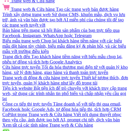
Trang web & Cửa hàng
Trang web & Cửa hàng
Tạo các trang web bán được hàng
Trình xây dựng trang web
Sử dụng CMS, khuôn mẫu, dịch vụ lưu
trữ, ảnh và văn bản được tạo bởi AI miễn phí của chúng tôi để tạo
các trang web tuyệt vời
Bán hàng trên mạng xã hội
Bán sản phẩm của bạn trực tiếp qua
Facebook, Instagram, WhatsApp hoặc Telegram
Biểu mẫu trang web
Chụp lại khách hàng tiềm năng với các biểu
mẫu đặt hàng tùy chỉnh, biểu mẫu đăng ký & phản hồi, và các biểu
mẫu với trường điều kiện
Trang đích đến
Tạo khách hàng tiềm năng với biểu mẫu chụp lại,
phễu tự động và tích hợp Google Analytics
Cửa hàng trực tuyến
Tối đa hóa thương mại điện tử với quản lý kho
hàng, xử lý đơn hàng, giao hàng và thanh toán trực tuyến
Trang web di động & cửa hàng trực tuyến
Thiết kế tương thích, đơn
trực tuyến, quản lý khách hàng như lấy đồ trong túi
Tiện ích website
Bật tiện ích để trò chuyện với khách truy cập trang
web, sử dụng các trình nhắn tin phổ biến và chấp nhận yêu cầu gọi
lại
Công cụ tiếp thị trực tuyến
Tăng doanh số với tiếp thị qua email,
Facebook hoặc Google Ads, tự động hóa tiếp thị, tích hợp CRM
CoPilot trong Trang web & Cửa hàng
Viết nội dung thuyết phục
theo yêu cầu, ảnh được tạo bởi AI, prompt chi tiết, dịch văn bản
Xem tất cả các tính năng Trang web & Cửa hàng