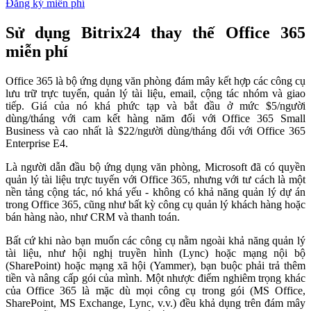
Đăng ký miễn phí
Sử dụng Bitrix24 thay thế Office 365
miễn phí
Office 365 là bộ ứng dụng văn phòng đám mây kết hợp các công cụ
lưu trữ trực tuyến, quản lý tài liệu, email, cộng tác nhóm và giao
tiếp. Giá của nó khá phức tạp và bắt đầu ở mức $5/người
dùng/tháng với cam kết hàng năm đối với Office 365 Small
Business và cao nhất là $22/người dùng/tháng đối với Office 365
Enterprise E4.
Là người dẫn đầu bộ ứng dụng văn phòng, Microsoft đã có quyền
quản lý tài liệu trực tuyến với Office 365, nhưng với tư cách là một
nền tảng cộng tác, nó khá yếu - không có khả năng quản lý dự án
trong Office 365, cũng như bất kỳ công cụ quản lý khách hàng hoặc
bán hàng nào, như CRM và thanh toán.
Bất cứ khi nào bạn muốn các công cụ nằm ngoài khả năng quản lý
tài liệu, như hội nghị truyền hình (Lync) hoặc mạng nội bộ
(SharePoint) hoặc mạng xã hội (Yammer), bạn buộc phải trả thêm
tiền và nâng cấp gói của mình. Một nhược điểm nghiêm trọng khác
của Office 365 là mặc dù mọi công cụ trong gói (MS Office,
SharePoint, MS Exchange, Lync, v.v.) đều khả dụng trên đám mây