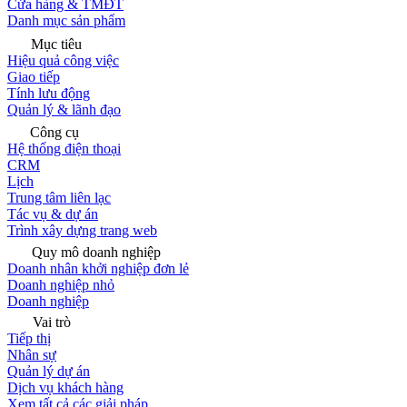
Cửa hàng & TMĐT
Danh mục sản phẩm
Mục tiêu
Hiệu quả công việc
Giao tiếp
Tính lưu động
Quản lý & lãnh đạo
Công cụ
Hệ thống điện thoại
CRM
Lịch
Trung tâm liên lạc
Tác vụ & dự án
Trình xây dựng trang web
Quy mô doanh nghiệp
Doanh nhân khởi nghiệp đơn lẻ
Doanh nghiệp nhỏ
Doanh nghiệp
Vai trò
Tiếp thị
Nhân sự
Quản lý dự án
Dịch vụ khách hàng
Xem tất cả các giải pháp