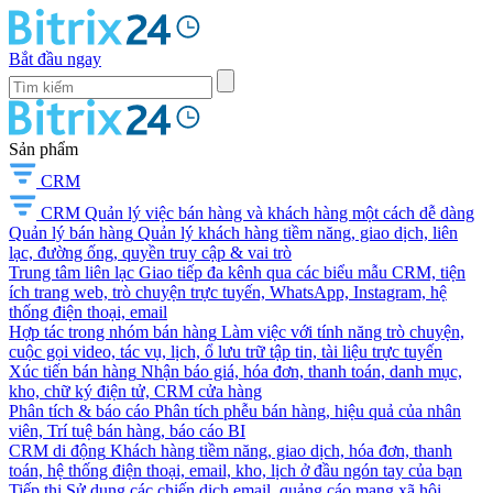
Bắt đầu ngay
Sản phẩm
CRM
CRM
Quản lý việc bán hàng và khách hàng một cách dễ dàng
Quản lý bán hàng
Quản lý khách hàng tiềm năng, giao dịch, liên
lạc, đường ống, quyền truy cập & vai trò
Trung tâm liên lạc
Giao tiếp đa kênh qua các biểu mẫu CRM, tiện
ích trang web, trò chuyện trực tuyến, WhatsApp, Instagram, hệ
thống điện thoại, email
Hợp tác trong nhóm bán hàng
Làm việc với tính năng trò chuyện,
cuộc gọi video, tác vụ, lịch, ổ lưu trữ tập tin, tài liệu trực tuyến
Xúc tiến bán hàng
Nhận báo giá, hóa đơn, thanh toán, danh mục,
kho, chữ ký điện tử, CRM cửa hàng
Phân tích & báo cáo
Phân tích phễu bán hàng, hiệu quả của nhân
viên, Trí tuệ bán hàng, báo cáo BI
CRM di động
Khách hàng tiềm năng, giao dịch, hóa đơn, thanh
toán, hệ thống điện thoại, email, kho, lịch ở đầu ngón tay của bạn
Tiếp thị
Sử dụng các chiến dịch email, quảng cáo mạng xã hội,