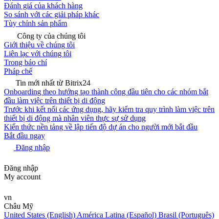
Đánh giá của khách hàng
So sánh với các giải pháp khác
Tùy chỉnh sản phẩm
Công ty của chúng tôi
Giới thiệu về chúng tôi
Liên lạc với chúng tôi
Trong báo chí
Pháp chế
Tin mới nhất từ Bitrix24
Onboarding theo hướng tạo thành công đầu tiên cho các nhóm bắt
đầu làm việc trên thiết bị di động
Trước khi kết nối các ứng dụng, hãy kiểm tra quy trình làm việc trên
thiết bị di động mà nhân viên thực sự sử dụng
Kiến thức nền tảng về lập tiến độ dự án cho người mới bắt đầu
Bắt đầu ngay
Đăng nhập
Đăng nhập
My account
vn
Châu Mỹ
United States (English)
América Latina (Español)
Brasil (Português)