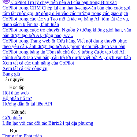
CoPilot
Trợ lý chạy trên nền AI của bạn trong Bitrix24
CoPilot trong CRM
Chép lại âm thanh-sang-văn bản cho cuộc gọi,
tóm tắt cuộc gọi, tự động điền vào các trường trong các giao dịch
CoPilot trong các tác vụ
Tạo mô tả tác vụ bằng AI, tóm tắt tác vụ,
danh sách kiểm tra, bình luận
CoPilot trong cuộc trò chuyện
Nguồn ý tưởng không giới hạn, văn
bản được tạo bởi AI, động não, v.v...
CoPilot trong Trang web & Cửa hàng
Viết nội dung thuyết phục
theo yêu cầu, ảnh được tạo bởi AI, prompt chi tiết, dịch văn bản
CoPilot trong bảng tin
Tóm tắt chủ đề, ý tưởng được tạo bởi AI,
chỉnh sửa & tạo văn bản, câu trả lời được viết bởi AI, dịch văn bản
Xem tất cả các tính năng của CoPilot
Xem tất cả các công cụ
Bảng giá
Tài nguyên
Học tập
Hội thảo web
Bộ phận hỗ trợ
Hướng dẫn & tài liệu API
Kết nối
Gửi phiếu
Liên lạc với các đối tác Bitrix24 tại địa phương
Đọc
Trung tâm Phát triển