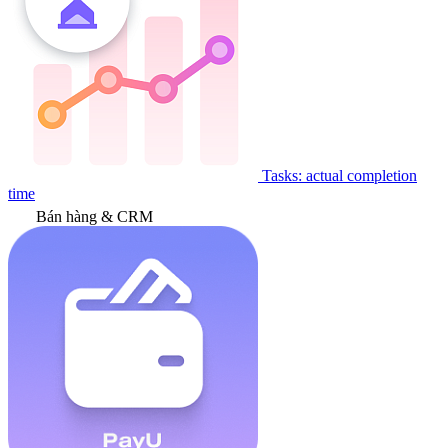
Tasks: actual completion
time
Bán hàng & CRM