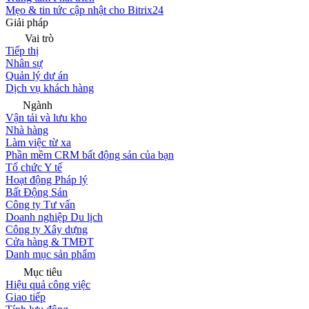
Mẹo & tin tức cập nhật cho Bitrix24
Giải pháp
Vai trò
Tiếp thị
Nhân sự
Quản lý dự án
Dịch vụ khách hàng
Ngành
Vận tải và lưu kho
Nhà hàng
Làm việc từ xa
Phần mềm CRM bất động sản của bạn
Tổ chức Y tế
Hoạt động Pháp lý
Bất Động Sản
Công ty Tư vấn
Doanh nghiệp Du lịch
Công ty Xây dựng
Cửa hàng & TMĐT
Danh mục sản phẩm
Mục tiêu
Hiệu quả công việc
Giao tiếp