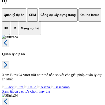
tự
Quản lý dự án
CRM
Công cụ xây dựng trang
Online forms
HR
IM
Mạng nội bộ
Quản lý dự án
Xem Bitrix24 vượt trội như thế nào so với các giải pháp quản lý dự
án khác
Slack
Jira
Trello
Asana
Basecamp
Xem tất cả các lựa chọn thay thế