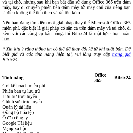
và tại chỗ, nhưng sau khi bạn bắt đầu sử dụng Office 365 trên đám
mây, hãy di chuyển phiên bản đám mây tới máy chủ của riêng bạn
là điều không thể tiếp theo và rất tốn kém.
Nếu bạn đang tìm kiếm một giải pháp thay thế Microsoft Office 365
miễn phí, đặc biệt là giải pháp có sẵn cả trên đám mây và tại chỗ, đi
kèm với các công cụ bán hàng, thì Bitrix24 là một lựa chọn hoàn
hảo.
* Xin lưu ý rằng thông tin có thể đã thay đổi kể từ khi xuất bản. Để
biết giá và các tính năng hiện tại, vui lòng truy cập
trang giá
Bitrix24.
Office
Tính năng
Bitrix24
365
Gói kế hoạch miễn phí
Phiên bản tự lưu trữ
Lưu trữ trực tuyến
Chỉnh sửa trực tuyến
Quản lý tài liệu
Đồng bộ hóa tệp
Ổ đĩa công ty
Google Tài liệu
Mạng xã hội