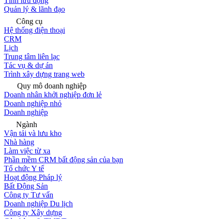
Tính lưu động
Quản lý & lãnh đạo
Công cụ
Hệ thống điện thoại
CRM
Lịch
Trung tâm liên lạc
Tác vụ & dự án
Trình xây dựng trang web
Quy mô doanh nghiệp
Doanh nhân khởi nghiệp đơn lẻ
Doanh nghiệp nhỏ
Doanh nghiệp
Ngành
Vận tải và lưu kho
Nhà hàng
Làm việc từ xa
Phần mềm CRM bất động sản của bạn
Tổ chức Y tế
Hoạt động Pháp lý
Bất Động Sản
Công ty Tư vấn
Doanh nghiệp Du lịch
Công ty Xây dựng