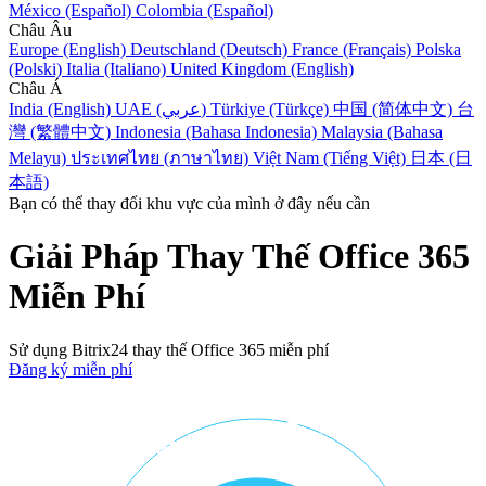
México (Español)
Colombia (Español)
Châu Âu
Europe (English)
Deutschland (Deutsch)
France (Français)
Polska
(Polski)
Italia (Italiano)
United Kingdom (English)
Châu Á
India (English)
UAE (عربي)
Türkiye (Türkçe)
中国 (简体中文)
台
灣 (繁體中文)
Indonesia (Bahasa Indonesia)
Malaysia (Bahasa
Melayu)
ประเทศไทย (ภาษาไทย)
Việt Nam (Tiếng Việt)
日本 (日
本語)
Bạn có thể thay đổi khu vực của mình ở đây nếu cần
Giải Pháp Thay Thế Office 365
Miễn Phí
Sử dụng Bitrix24 thay thế Office 365 miễn phí
Đăng ký miễn phí