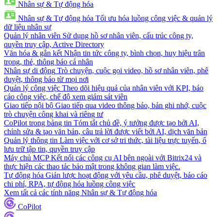
Nhân sự & Tự động hóa
Nhân sự & Tự động hóa
Tối ưu hóa luồng công việc & quản lý
dữ liệu nhân sự
Quản lý nhân viên
Sử dụng hồ sơ nhân viên, cấu trúc công ty,
quyền truy cập, Active Directory
Văn hóa & gắn kết
Nhận tin tức công ty, bình chọn, huy hiệu trân
trọng, thẻ, thông báo cá nhân
Nhân sự di động
Trò chuyện, cuộc gọi video, hồ sơ nhân viên, phê
duyệt, thông báo từ mọi nơi
Quản lý công việc
Theo dõi hiệu quả của nhân viên với KPI, báo
cáo công việc, chế độ xem giám sát viên
Giao tiếp nội bộ
Giao tiếp qua video thông báo, bản ghi nhớ, cuộc
trò chuyện công khai và riêng tư
CoPilot trong bảng tin
Tóm tắt chủ đề, ý tưởng được tạo bởi AI,
chỉnh sửa & tạo văn bản, câu trả lời được viết bởi AI, dịch văn bản
Quản lý thông tin
Làm việc với cơ sở tri thức, tài liệu trực tuyến, ổ
lưu trữ tập tin, quyền truy cập
Máy chủ MCP
Kết nối các công cụ AI bên ngoài với Bitrix24 và
thực hiện các thao tác bảo mật trong không gian làm việc.
Tự động hóa
Giản lược hoạt động với yêu cầu, phê duyệt, báo cáo
chi phí, RPA, tự động hóa luồng công việc
Xem tất cả các tính năng Nhân sự & Tự động hóa
CoPilot