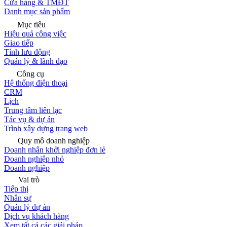
Cửa hàng & TMĐT
Danh mục sản phẩm
Mục tiêu
Hiệu quả công việc
Giao tiếp
Tính lưu động
Quản lý & lãnh đạo
Công cụ
Hệ thống điện thoại
CRM
Lịch
Trung tâm liên lạc
Tác vụ & dự án
Trình xây dựng trang web
Quy mô doanh nghiệp
Doanh nhân khởi nghiệp đơn lẻ
Doanh nghiệp nhỏ
Doanh nghiệp
Vai trò
Tiếp thị
Nhân sự
Quản lý dự án
Dịch vụ khách hàng
Xem tất cả các giải pháp