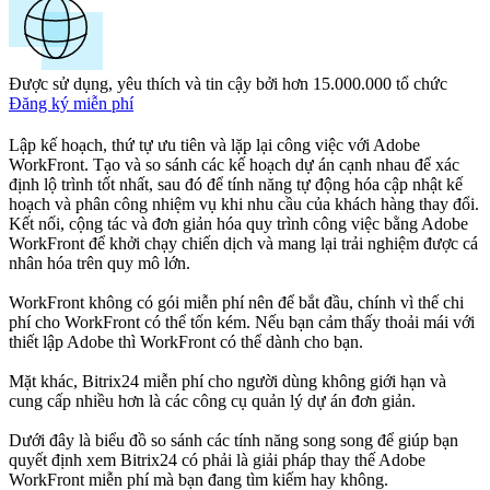
Được sử dụng, yêu thích và tin cậy bởi hơn 15.000.000 tổ chức
Đăng ký miễn phí
Lập kế hoạch, thứ tự ưu tiên và lặp lại công việc với Adobe
WorkFront. Tạo và so sánh các kế hoạch dự án cạnh nhau để xác
định lộ trình tốt nhất, sau đó để tính năng tự động hóa cập nhật kế
hoạch và phân công nhiệm vụ khi nhu cầu của khách hàng thay đổi.
Kết nối, cộng tác và đơn giản hóa quy trình công việc bằng Adobe
WorkFront để khởi chạy chiến dịch và mang lại trải nghiệm được cá
nhân hóa trên quy mô lớn.
WorkFront không có gói miễn phí nên để bắt đầu, chính vì thế chi
phí cho WorkFront có thể tốn kém. Nếu bạn cảm thấy thoải mái với
thiết lập Adobe thì WorkFront có thể dành cho bạn.
Mặt khác, Bitrix24 miễn phí cho người dùng không giới hạn và
cung cấp nhiều hơn là các công cụ quản lý dự án đơn giản.
Dưới đây là biểu đồ so sánh các tính năng song song để giúp bạn
quyết định xem Bitrix24 có phải là giải pháp thay thế Adobe
WorkFront miễn phí mà bạn đang tìm kiếm hay không.