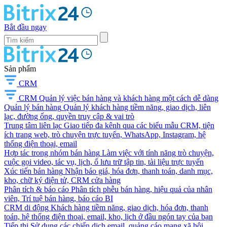
Bắt đầu ngay
Sản phẩm
CRM
CRM
Quản lý việc bán hàng và khách hàng một cách dễ dàng
Quản lý bán hàng
Quản lý khách hàng tiềm năng, giao dịch, liên
lạc, đường ống, quyền truy cập & vai trò
Trung tâm liên lạc
Giao tiếp đa kênh qua các biểu mẫu CRM, tiện
ích trang web, trò chuyện trực tuyến, WhatsApp, Instagram, hệ
thống điện thoại, email
Hợp tác trong nhóm bán hàng
Làm việc với tính năng trò chuyện,
cuộc gọi video, tác vụ, lịch, ổ lưu trữ tập tin, tài liệu trực tuyến
Xúc tiến bán hàng
Nhận báo giá, hóa đơn, thanh toán, danh mục,
kho, chữ ký điện tử, CRM cửa hàng
Phân tích & báo cáo
Phân tích phễu bán hàng, hiệu quả của nhân
viên, Trí tuệ bán hàng, báo cáo BI
CRM di động
Khách hàng tiềm năng, giao dịch, hóa đơn, thanh
toán, hệ thống điện thoại, email, kho, lịch ở đầu ngón tay của bạn
Tiếp thị
Sử dụng các chiến dịch email, quảng cáo mạng xã hội,