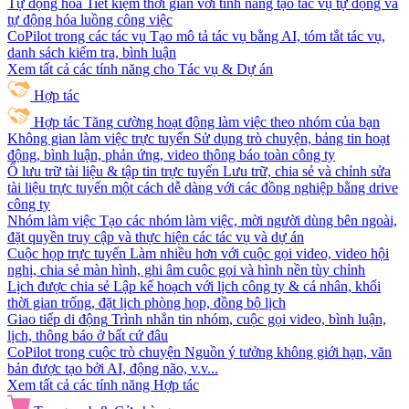
Tự động hóa
Tiết kiệm thời gian với tính năng tạo tác vụ tự động và
tự động hóa luồng công việc
CoPilot trong các tác vụ
Tạo mô tả tác vụ bằng AI, tóm tắt tác vụ,
danh sách kiểm tra, bình luận
Xem tất cả các tính năng cho Tác vụ & Dự án
Hợp tác
Hợp tác
Tăng cường hoạt động làm việc theo nhóm của bạn
Không gian làm việc trực tuyến
Sử dụng trò chuyện, bảng tin hoạt
động, bình luận, phản ứng, video thông báo toàn công ty
Ổ lưu trữ tài liệu & tập tin trực tuyến
Lưu trữ, chia sẻ và chỉnh sửa
tài liệu trực tuyến một cách dễ dàng với các đồng nghiệp bằng drive
công ty
Nhóm làm việc
Tạo các nhóm làm việc, mời người dùng bên ngoài,
đặt quyền truy cập và thực hiện các tác vụ và dự án
Cuộc họp trực tuyến
Làm nhiều hơn với cuộc gọi video, video hội
nghị, chia sẻ màn hình, ghi âm cuộc gọi và hình nền tùy chỉnh
Lịch được chia sẻ
Lập kế hoạch với lịch công ty & cá nhân, khối
thời gian trống, đặt lịch phòng họp, đồng bộ lịch
Giao tiếp di động
Trình nhắn tin nhóm, cuộc gọi video, bình luận,
lịch, thông báo ở bất cứ đâu
CoPilot trong cuộc trò chuyện
Nguồn ý tưởng không giới hạn, văn
bản được tạo bởi AI, động não, v.v...
Xem tất cả các tính năng Hợp tác