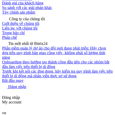
Đánh giá của khách hàng
So sánh với các giải pháp khác
Tùy chỉnh sản phẩm
Công ty của chúng tôi
Giới thiệu về chúng tôi
Liên lạc với chúng tôi
Trong báo chí
Pháp chế
Tin mới nhất từ Bitrix24
Phần mềm quản lý dự án cho đội ngũ đang phát triển: Hãy chọn
dựa trên quy trình bàn giao công việc, không phải số lượng tính
năng
Onboarding theo hướng tạo thành công đầu tiên cho các nhóm bắt
đầu làm việc trên thiết bị di động
Trước khi kết nối các ứng dụng, hãy kiểm tra quy trình làm việc trên
thiết bị di động mà nhân viên thực sự sử dụng
Bắt đầu ngay
Đăng nhập
Đăng nhập
My account
vn