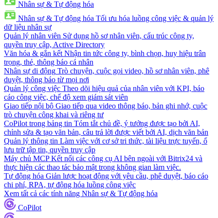
Nhân sự & Tự động hóa
Nhân sự & Tự động hóa
Tối ưu hóa luồng công việc & quản lý
dữ liệu nhân sự
Quản lý nhân viên
Sử dụng hồ sơ nhân viên, cấu trúc công ty,
quyền truy cập, Active Directory
Văn hóa & gắn kết
Nhận tin tức công ty, bình chọn, huy hiệu trân
trọng, thẻ, thông báo cá nhân
Nhân sự di động
Trò chuyện, cuộc gọi video, hồ sơ nhân viên, phê
duyệt, thông báo từ mọi nơi
Quản lý công việc
Theo dõi hiệu quả của nhân viên với KPI, báo
cáo công việc, chế độ xem giám sát viên
Giao tiếp nội bộ
Giao tiếp qua video thông báo, bản ghi nhớ, cuộc
trò chuyện công khai và riêng tư
CoPilot trong bảng tin
Tóm tắt chủ đề, ý tưởng được tạo bởi AI,
chỉnh sửa & tạo văn bản, câu trả lời được viết bởi AI, dịch văn bản
Quản lý thông tin
Làm việc với cơ sở tri thức, tài liệu trực tuyến, ổ
lưu trữ tập tin, quyền truy cập
Máy chủ MCP
Kết nối các công cụ AI bên ngoài với Bitrix24 và
thực hiện các thao tác bảo mật trong không gian làm việc.
Tự động hóa
Giản lược hoạt động với yêu cầu, phê duyệt, báo cáo
chi phí, RPA, tự động hóa luồng công việc
Xem tất cả các tính năng Nhân sự & Tự động hóa
CoPilot