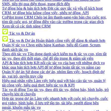
SMS, tiếp thị qua điện thoại, trang đích đến
Tự động hóa & bản tích hợp
Đặt các quy tắc và yếu tố kích hoạt
CRM, tự động hóa luồng công việc, phễu tự động, API
CoPilot trong CRM
Chép lại âm thanh-sang-văn bản cho cuộc gọi,
tóm tắt cuộc gọi, tự động điền vào các trường trong các giao dịch
Xem tất cả các tính năng CRM
Tác vụ & Dự án
Tác vụ & Dự án
Hoàn thành công việc dễ dàng & nhanh hơn
Quản lý tác vụ
Chọn giữa bảng Kanban, biểu đồ Gantt, Scrum,
danh sách tác vụ
Theo dõi tác vụ
Tận dụng danh sách kiểm tra & tác vụ con, tóm tắt
tác vụ, theo dõi thời gian, chế độ tập trung & giám sát viên
API & bản tích hợp
Kết nối các tác vụ của bạn với những dịch vụ
khác qua bản tích hợp API để tự động hoàn tất tác vụ nâng cao
Quản lý dự án
Sử dụng các dự án, nhóm làm việc, hoạch định dự
án, vai trò, quyền truy cập
Hiệu quả nhân viên
Làm việc hiệu quả với báo cáo tác vụ, quản lý
tải công việc, hiệu quả thực hiện tác vụ & KPI
Tác vụ di động
Tạo tác vụ, theo dõi tác vụ, thông báo, bình luận, trò
chuyện khi di chuyển
Hợp tác trong dự án
Làm việc nhanh hơn với cuộc trò chuyện, cuộc
gọi video, bình luận, ổ lưu trữ tập tin, tài liệu, người dùng bên
ngoài, khuôn mẫu tác vụ