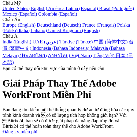
Châu Mỹ
United States (English)
América Latina (Español)
Brasil (Português)
México (Español)
Colombia (Español)
Châu Âu
Europe (English)
Deutschland (Deutsch)
France (Français)
Polska
(Polski)
Italia (Italiano)
United Kingdom (English)
Châu Á
India (English)
UAE (عربي)
Türkiye (Türkçe)
中国 (简体中文)
台
灣 (繁體中文)
Indonesia (Bahasa Indonesia)
Malaysia (Bahasa
Melayu)
ประเทศไทย (ภาษาไทย)
Việt Nam (Tiếng Việt)
日本 (日
本語)
Bạn có thể thay đổi khu vực của mình ở đây nếu cần
Giải Pháp Thay Thế Adobe
WorkFront Miễn Phí
Bạn đang tìm kiếm một hệ thống quản lý dự án tự động hóa các quy
trình kinh doanh và có số lượng tích hợp không giới hạn? Với
Bitrix24, bạn sẽ có được giải pháp đa năng đáp ứng đó và
Bitrix24 có thể hoàn toàn thay thế cho Adobe WorkFront.
Đăng ký miễn phí