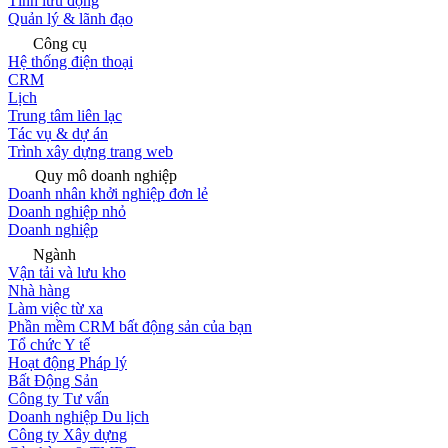
Tính lưu động
Quản lý & lãnh đạo
Công cụ
Hệ thống điện thoại
CRM
Lịch
Trung tâm liên lạc
Tác vụ & dự án
Trình xây dựng trang web
Quy mô doanh nghiệp
Doanh nhân khởi nghiệp đơn lẻ
Doanh nghiệp nhỏ
Doanh nghiệp
Ngành
Vận tải và lưu kho
Nhà hàng
Làm việc từ xa
Phần mềm CRM bất động sản của bạn
Tổ chức Y tế
Hoạt động Pháp lý
Bất Động Sản
Công ty Tư vấn
Doanh nghiệp Du lịch
Công ty Xây dựng