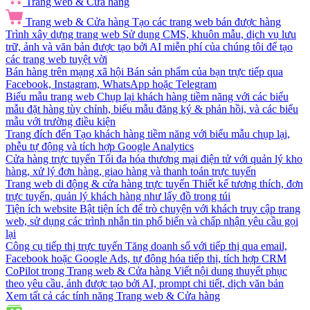
Trang web & Cửa hàng
Trang web & Cửa hàng
Tạo các trang web bán được hàng
Trình xây dựng trang web
Sử dụng CMS, khuôn mẫu, dịch vụ lưu
trữ, ảnh và văn bản được tạo bởi AI miễn phí của chúng tôi để tạo
các trang web tuyệt vời
Bán hàng trên mạng xã hội
Bán sản phẩm của bạn trực tiếp qua
Facebook, Instagram, WhatsApp hoặc Telegram
Biểu mẫu trang web
Chụp lại khách hàng tiềm năng với các biểu
mẫu đặt hàng tùy chỉnh, biểu mẫu đăng ký & phản hồi, và các biểu
mẫu với trường điều kiện
Trang đích đến
Tạo khách hàng tiềm năng với biểu mẫu chụp lại,
phễu tự động và tích hợp Google Analytics
Cửa hàng trực tuyến
Tối đa hóa thương mại điện tử với quản lý kho
hàng, xử lý đơn hàng, giao hàng và thanh toán trực tuyến
Trang web di động & cửa hàng trực tuyến
Thiết kế tương thích, đơn
trực tuyến, quản lý khách hàng như lấy đồ trong túi
Tiện ích website
Bật tiện ích để trò chuyện với khách truy cập trang
web, sử dụng các trình nhắn tin phổ biến và chấp nhận yêu cầu gọi
lại
Công cụ tiếp thị trực tuyến
Tăng doanh số với tiếp thị qua email,
Facebook hoặc Google Ads, tự động hóa tiếp thị, tích hợp CRM
CoPilot trong Trang web & Cửa hàng
Viết nội dung thuyết phục
theo yêu cầu, ảnh được tạo bởi AI, prompt chi tiết, dịch văn bản
Xem tất cả các tính năng Trang web & Cửa hàng