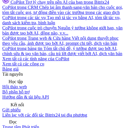
CoPilot
Trợ lý chạy trên nền AI của bạn trong Bitrix24
CoPilot trong CRM
Chép lại âm thanh-sang-văn bản cho cuộc gọi,
tóm tắt cuộc gọi, tự động điền vào các trường trong các giao dịch
CoPilot trong các tác vụ
Tạo mô tả tác vụ bằng AI, tóm tắt tác vụ,
danh sách kiểm tra, bình luận
CoPilot trong cuộc trò chuyện
Nguồn ý tưởng không giới hạn, văn
bản được tạo bởi AI, động não, v.v...
CoPilot trong Trang web & Cửa hàng
Viết nội dung thuyết phục
theo yêu cầu, ảnh được tạo bởi AI, prompt chi tiết, dịch văn bản
CoPilot trong bảng tin
Tóm tắt chủ đề, ý tưởng được tạo bởi AI,
chỉnh sửa & tạo văn bản, câu trả lời được viết bởi AI, dịch văn bản
Xem tất cả các tính năng của CoPilot
Xem tất cả các công cụ
Bảng giá
Tài nguyên
Học tập
Hội thảo web
Bộ phận hỗ trợ
Hướng dẫn & tài liệu API
Kết nối
Gửi phiếu
Liên lạc với các đối tác Bitrix24 tại địa phương
Đọc
Trung tâm Phát triển