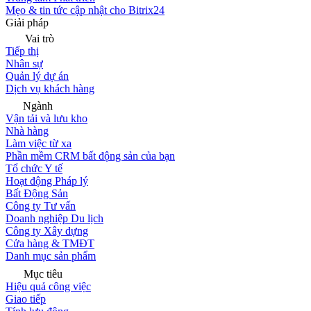
Mẹo & tin tức cập nhật cho Bitrix24
Giải pháp
Vai trò
Tiếp thị
Nhân sự
Quản lý dự án
Dịch vụ khách hàng
Ngành
Vận tải và lưu kho
Nhà hàng
Làm việc từ xa
Phần mềm CRM bất động sản của bạn
Tổ chức Y tế
Hoạt động Pháp lý
Bất Động Sản
Công ty Tư vấn
Doanh nghiệp Du lịch
Công ty Xây dựng
Cửa hàng & TMĐT
Danh mục sản phẩm
Mục tiêu
Hiệu quả công việc
Giao tiếp