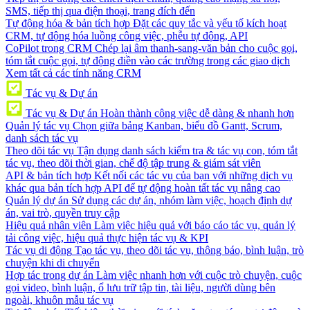
SMS, tiếp thị qua điện thoại, trang đích đến
Tự động hóa & bản tích hợp
Đặt các quy tắc và yếu tố kích hoạt
CRM, tự động hóa luồng công việc, phễu tự động, API
CoPilot trong CRM
Chép lại âm thanh-sang-văn bản cho cuộc gọi,
tóm tắt cuộc gọi, tự động điền vào các trường trong các giao dịch
Xem tất cả các tính năng CRM
Tác vụ & Dự án
Tác vụ & Dự án
Hoàn thành công việc dễ dàng & nhanh hơn
Quản lý tác vụ
Chọn giữa bảng Kanban, biểu đồ Gantt, Scrum,
danh sách tác vụ
Theo dõi tác vụ
Tận dụng danh sách kiểm tra & tác vụ con, tóm tắt
tác vụ, theo dõi thời gian, chế độ tập trung & giám sát viên
API & bản tích hợp
Kết nối các tác vụ của bạn với những dịch vụ
khác qua bản tích hợp API để tự động hoàn tất tác vụ nâng cao
Quản lý dự án
Sử dụng các dự án, nhóm làm việc, hoạch định dự
án, vai trò, quyền truy cập
Hiệu quả nhân viên
Làm việc hiệu quả với báo cáo tác vụ, quản lý
tải công việc, hiệu quả thực hiện tác vụ & KPI
Tác vụ di động
Tạo tác vụ, theo dõi tác vụ, thông báo, bình luận, trò
chuyện khi di chuyển
Hợp tác trong dự án
Làm việc nhanh hơn với cuộc trò chuyện, cuộc
gọi video, bình luận, ổ lưu trữ tập tin, tài liệu, người dùng bên
ngoài, khuôn mẫu tác vụ