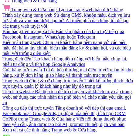
Trang web & Cửa hàng
Trang web & Cửa hàng
Tạo các trang web bán được hàng
Trình xây dựng trang web
Sử dụng CMS, khuôn mẫu, dịch vụ lưu
trữ, ảnh và văn bản được tạo bởi AI miễn phí của chúng tôi để tạo
các trang web tuyệt vời
Bán hàng trên mạng xã hội
Bán sản phẩm của bạn trực tiếp qua
Facebook, Instagram, WhatsApp hoặc Telegram
Biểu mẫu trang web
Chụp lại khách hàng tiềm năng với các biểu
mẫu đặt hàng tùy chỉnh, biểu mẫu đăng ký & phản hồi, và các biểu
mẫu với trường điều kiện
Trang đích đến
Tạo khách hàng tiềm năng với biểu mẫu chụp lại,
phễu tự động và tích hợp Google Analytics
Cửa hàng trực tuyến
Tối đa hóa thương mại điện tử với quản lý kho
hàng, xử lý đơn hàng, giao hàng và thanh toán trực tuyến
Trang web di động & cửa hàng trực tuyến
Thiết kế tương thích, đơn
trực tuyến, quản lý khách hàng như lấy đồ trong túi
Tiện ích website
Bật tiện ích để trò chuyện với khách truy cập trang
web, sử dụng các trình nhắn tin phổ biến và chấp nhận yêu cầu gọi
lại
Công cụ tiếp thị trực tuyến
Tăng doanh số với tiếp thị qua email,
Facebook hoặc Google Ads, tự động hóa tiếp thị, tích hợp CRM
CoPilot trong Trang web & Cửa hàng
Viết nội dung thuyết phục
theo yêu cầu, ảnh được tạo bởi AI, prompt chi tiết, dịch văn bản
Xem tất cả các tính năng Trang web & Cửa hàng