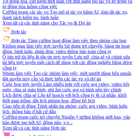
Tự động hóa
Tiết kiệm thời gian với tính năng tạo tác vụ tự động và
tự động hóa luồng công việc
CoPilot trong các tác vụ
Tạo mô tả tác vụ bằng AI, tóm tắt tác vụ,
danh sách kiểm tra, bình luận
Xem tất cả các tính năng cho Tác vụ & Dự án
Hợp tác
Hợp tác
Tăng cường hoạt động làm việc theo nhóm của bạn
Không gian làm việc trực tuyến
Sử dụng trò chuyện, bảng tin hoạt
động, bình luận, phản ứng, video thông báo toàn công ty
Ổ lưu trữ tài liệu & tập tin trực tuyến
Lưu trữ, chia sẻ và chỉnh sửa
tài liệu trực tuyến một cách dễ dàng với các đồng nghiệp bằng drive
công ty
Nhóm làm việc
Tạo các nhóm làm việc, mời người dùng bên ngoài,
đặt quyền truy cập và thực hiện các tác vụ và dự án
Cuộc họp trực tuyến
Làm nhiều hơn với cuộc gọi video, video hội
nghị, chia sẻ màn hình, ghi âm cuộc gọi và hình nền tùy chỉnh
Lịch được chia sẻ
Lập kế hoạch với lịch công ty & cá nhân, khối
thời gian trống, đặt lịch phòng họp, đồng bộ lịch
Giao tiếp di động
Trình nhắn tin nhóm, cuộc gọi video, bình luận,
lịch, thông báo ở bất cứ đâu
CoPilot trong cuộc trò chuyện
Nguồn ý tưởng không giới hạn, văn
bản được tạo bởi AI, động não, v.v...
Xem tất cả các tính năng Hợp tác