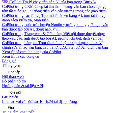
CoPilot
Trợ lý chạy trên nền AI của bạn trong Bitrix24
CoPilot trong CRM
Chép lại âm thanh-sang-văn bản cho cuộc gọi,
tóm tắt cuộc gọi, tự động điền vào các trường trong các giao dịch
CoPilot trong các tác vụ
Tạo mô tả tác vụ bằng AI, tóm tắt tác vụ,
danh sách kiểm tra, bình luận
CoPilot trong cuộc trò chuyện
Nguồn ý tưởng không giới hạn, văn
bản được tạo bởi AI, động não, v.v...
CoPilot trong Trang web & Cửa hàng
Viết nội dung thuyết phục
theo yêu cầu, ảnh được tạo bởi AI, prompt chi tiết, dịch văn bản
CoPilot trong bảng tin
Tóm tắt chủ đề, ý tưởng được tạo bởi AI,
chỉnh sửa & tạo văn bản, câu trả lời được viết bởi AI, dịch văn bản
Xem tất cả các tính năng của CoPilot
Xem tất cả các công cụ
Bảng giá
Tài nguyên
Học tập
Hội thảo web
Bộ phận hỗ trợ
Hướng dẫn & tài liệu API
Kết nối
Gửi phiếu
Liên lạc với các đối tác Bitrix24 tại địa phương
Đọc
Trung tâm Phát triển