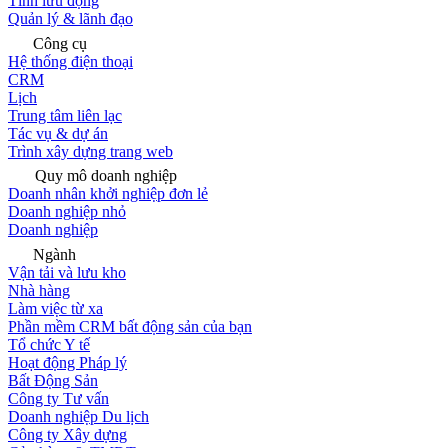
Tính lưu động
Quản lý & lãnh đạo
Công cụ
Hệ thống điện thoại
CRM
Lịch
Trung tâm liên lạc
Tác vụ & dự án
Trình xây dựng trang web
Quy mô doanh nghiệp
Doanh nhân khởi nghiệp đơn lẻ
Doanh nghiệp nhỏ
Doanh nghiệp
Ngành
Vận tải và lưu kho
Nhà hàng
Làm việc từ xa
Phần mềm CRM bất động sản của bạn
Tổ chức Y tế
Hoạt động Pháp lý
Bất Động Sản
Công ty Tư vấn
Doanh nghiệp Du lịch
Công ty Xây dựng