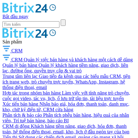
Bắt đầu ngay
Sản phẩm
CRM
CRM
Quản lý việc bán hàng và khách hàng một cách dễ dàng
Quản lý bán hàng
Quản lý khách hàng tiềm năng, giao dịch, liên
lạc, đường ống, quyền truy cập & vai trò
Trung tâm liên lạc
Giao tiếp đa kênh qua các biểu mẫu CRM, tiện
ích trang web, trò chuyện trực tuyến, WhatsApp, Instagram, hệ
thống điện thoại, email
Hợp tác trong nhóm bán hàng
Làm việc với tính năng trò chuyện,
cuộc gọi video, tác vụ, lịch, ổ lưu trữ tập tin, tài liệu trực tuyến
Xúc tiến bán hàng
Nhận báo giá, hóa đơn, thanh toán, danh mục,
kho, chữ ký điện tử, CRM cửa hàng
Phân tích & báo cáo
Phân tích phễu bán hàng, hiệu quả của nhân
viên, Trí tuệ bán hàng, báo cáo BI
CRM di động
Khách hàng tiềm năng, giao dịch, hóa đơn, thanh
toán, hệ thống điện thoại, email, kho, lịch ở đầu ngón tay của bạn
Tiếp thị
Sử dụng các chiến dịch email, quảng cáo mạng xã hội,