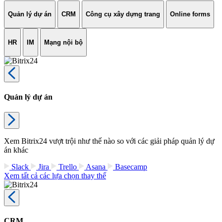
Quản lý dự án
CRM
Công cụ xây dựng trang
Online forms
HR
IM
Mạng nội bộ
Quản lý dự án
Xem Bitrix24 vượt trội như thế nào so với các giải pháp quản lý dự
án khác
Slack
Jira
Trello
Asana
Basecamp
Xem tất cả các lựa chọn thay thế
CRM