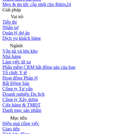
Mẹo & tin tức cập nhật cho Bitrix24
Giải pháp
Vai trò
Tiếp thị
Nhân sự
Quản lý dự án
Dịch vụ khách hàng
Ngành
Vận tải và lưu kho
Nhà hàng
Làm việc từ xa
Phần mềm CRM bất động sản của bạn
Tổ chức Y tế
Hoạt động Pháp lý
Bất Động Sản
Công ty Tư vấn
Doanh nghiệp Du lịch
Công ty Xây dựng
Cửa hàng & TMĐT
Danh mục sản phẩm
Mục tiêu
Hiệu quả công việc
Giao tiếp