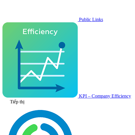
Public Links
KPI – Company Efficiency
Tiếp thị