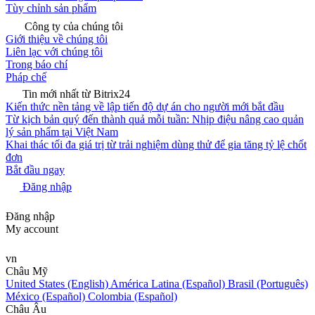
Tùy chỉnh sản phẩm
Công ty của chúng tôi
Giới thiệu về chúng tôi
Liên lạc với chúng tôi
Trong báo chí
Pháp chế
Tin mới nhất từ Bitrix24
Kiến thức nền tảng về lập tiến độ dự án cho người mới bắt đầu
Từ kịch bản quý đến thành quả mỗi tuần: Nhịp điệu nâng cao quản
lý sản phẩm tại Việt Nam
Khai thác tối đa giá trị từ trải nghiệm dùng thử để gia tăng tỷ lệ chốt
đơn
Bắt đầu ngay
Đăng nhập
Đăng nhập
My account
vn
Châu Mỹ
United States (English)
América Latina (Español)
Brasil (Português)
México (Español)
Colombia (Español)
Châu Âu