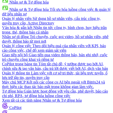
Nhân sự & Tự động hóa
Nhân sự & Tự động hóa
Tối ưu hóa luồng công việc & quản lý
dữ liệu nhân sự
Quản lý nhân viên
Sử dụng hồ sơ nhân viên, cấu trúc công ty,
quyền truy cập, Active Directory
Văn hóa & gắn kết
Nhận tin tức công ty, bình chọn, huy hiệu trân
trọng, thẻ, thông báo cá nhân
Nhân sự di động
Trò chuyện, cuộc gọi video, hồ sơ nhân viên, phê
duyệt, thông báo từ mọi nơi
Quản lý công việc
Theo dõi hiệu quả của nhân viên với KPI, báo
cáo công việc, chế độ xem giám sát viên
Giao tiếp nội bộ
Giao tiếp qua video thông báo, bản ghi nhớ, cuộc
trò chuyện công khai và riêng tư
CoPilot trong bảng tin
Tóm tắt chủ đề, ý tưởng được tạo bởi AI,
chỉnh sửa & tạo văn bản, câu trả lời được viết bởi AI, dịch văn bản
Quản lý thông tin
Làm việc với cơ sở tri thức, tài liệu trực tuyến, ổ
lưu trữ tập tin, quyền truy cập
Máy chủ MCP
Kết nối các công cụ AI bên ngoài với Bitrix24 và
thực hiện các thao tác bảo mật trong không gian làm việc.
Tự động hóa
Giản lược hoạt động với yêu cầu, phê duyệt, báo cáo
chi phí, RPA, tự động hóa luồng công việc
Xem tất cả các tính năng Nhân sự & Tự động hóa
CoPilot