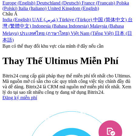
Europe (English)
Deutschland (Deutsch)
France (Français)
Polska
(Polski)
Italia (Italiano)
United Kingdom (English)
Châu Á
India (English)
UAE (عربي)
Türkiye (Türkçe)
中国 (简体中文)
台
灣 (繁體中文)
Indonesia (Bahasa Indonesia)
Malaysia (Bahasa
Melayu)
ประเทศไทย (ภาษาไทย)
Việt Nam (Tiếng Việt)
日本 (日
本語)
Bạn có thể thay đổi khu vực của mình ở đây nếu cần
Thay Thế Ultimus Miễn Phí
Bitrix24 cung cấp giải pháp thay thế miễn phí tốt nhất cho Ultimus.
Mã nguồn mở có sẵn cho các quy trình công việc tùy chỉnh đầy đủ
và dễ dàng. Bitrix24 là CRM mã nguồn mở miễn phí tốt nhất. Xem
lý do tại sao rất nhiều công ty đang sử dụng Bitrix24.
Đăng ký miễn phí