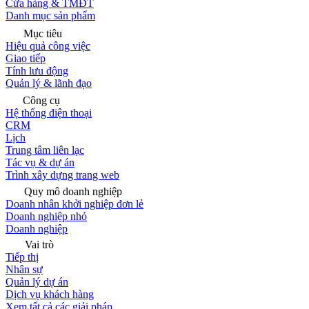
Cửa hàng & TMĐT
Danh mục sản phẩm
Mục tiêu
Hiệu quả công việc
Giao tiếp
Tính lưu động
Quản lý & lãnh đạo
Công cụ
Hệ thống điện thoại
CRM
Lịch
Trung tâm liên lạc
Tác vụ & dự án
Trình xây dựng trang web
Quy mô doanh nghiệp
Doanh nhân khởi nghiệp đơn lẻ
Doanh nghiệp nhỏ
Doanh nghiệp
Vai trò
Tiếp thị
Nhân sự
Quản lý dự án
Dịch vụ khách hàng
Xem tất cả các giải pháp