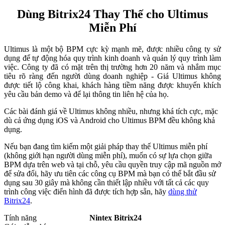
Dùng Bitrix24 Thay Thế cho Ultimus
Miễn Phí
Ultimus là một bộ BPM cực kỳ mạnh mẽ, được nhiều công ty sử
dụng để tự động hóa quy trình kinh doanh và quản lý quy trình làm
việc. Công ty đã có mặt trên thị trường hơn 20 năm và nhắm mục
tiêu rõ ràng đến người dùng doanh nghiệp - Giá Ultimus không
được tiết lộ công khai, khách hàng tiềm năng được khuyến khích
yêu cầu bản demo và để lại thông tin liên hệ của họ.
Các bài đánh giá về Ultimus không nhiều, nhưng khá tích cực, mặc
dù cả ứng dụng iOS và Android cho Ultimus BPM đều không khả
dụng.
Nếu bạn đang tìm kiếm một giải pháp thay thế Ultimus miễn phí
(không giới hạn người dùng miễn phí), muốn có sự lựa chọn giữa
BPM dựa trên web và tại chỗ, yêu cầu quyền truy cập mã nguồn mở
để sửa đổi, hãy ưu tiên các công cụ BPM mà bạn có thể bắt đầu sử
dụng sau 30 giây mà không cần thiết lập nhiều với tất cả các quy
trình công việc điển hình đã được tích hợp sẵn, hãy
dùng thử
Bitrix24
.
Tính năng
Nintex
Bitrix24