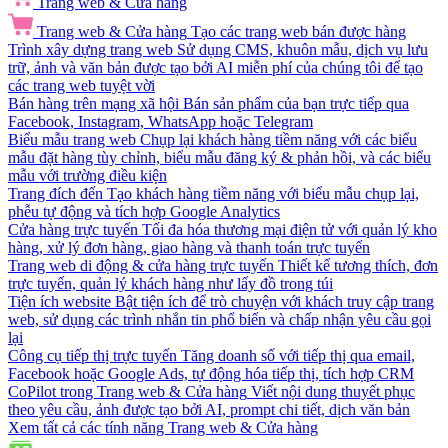
Trang web & Cửa hàng
Trang web & Cửa hàng
Tạo các trang web bán được hàng
Trình xây dựng trang web
Sử dụng CMS, khuôn mẫu, dịch vụ lưu
trữ, ảnh và văn bản được tạo bởi AI miễn phí của chúng tôi để tạo
các trang web tuyệt vời
Bán hàng trên mạng xã hội
Bán sản phẩm của bạn trực tiếp qua
Facebook, Instagram, WhatsApp hoặc Telegram
Biểu mẫu trang web
Chụp lại khách hàng tiềm năng với các biểu
mẫu đặt hàng tùy chỉnh, biểu mẫu đăng ký & phản hồi, và các biểu
mẫu với trường điều kiện
Trang đích đến
Tạo khách hàng tiềm năng với biểu mẫu chụp lại,
phễu tự động và tích hợp Google Analytics
Cửa hàng trực tuyến
Tối đa hóa thương mại điện tử với quản lý kho
hàng, xử lý đơn hàng, giao hàng và thanh toán trực tuyến
Trang web di động & cửa hàng trực tuyến
Thiết kế tương thích, đơn
trực tuyến, quản lý khách hàng như lấy đồ trong túi
Tiện ích website
Bật tiện ích để trò chuyện với khách truy cập trang
web, sử dụng các trình nhắn tin phổ biến và chấp nhận yêu cầu gọi
lại
Công cụ tiếp thị trực tuyến
Tăng doanh số với tiếp thị qua email,
Facebook hoặc Google Ads, tự động hóa tiếp thị, tích hợp CRM
CoPilot trong Trang web & Cửa hàng
Viết nội dung thuyết phục
theo yêu cầu, ảnh được tạo bởi AI, prompt chi tiết, dịch văn bản
Xem tất cả các tính năng Trang web & Cửa hàng