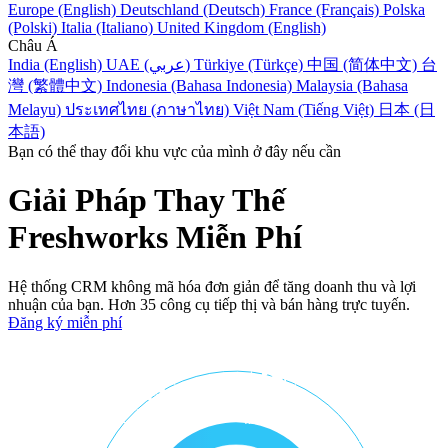
Europe (English)
Deutschland (Deutsch)
France (Français)
Polska
(Polski)
Italia (Italiano)
United Kingdom (English)
Châu Á
India (English)
UAE (عربي)
Türkiye (Türkçe)
中国 (简体中文)
台
灣 (繁體中文)
Indonesia (Bahasa Indonesia)
Malaysia (Bahasa
Melayu)
ประเทศไทย (ภาษาไทย)
Việt Nam (Tiếng Việt)
日本 (日
本語)
Bạn có thể thay đổi khu vực của mình ở đây nếu cần
Giải Pháp Thay Thế
Freshworks Miễn Phí
Hệ thống CRM không mã hóa đơn giản để tăng doanh thu và lợi
nhuận của bạn. Hơn 35 công cụ tiếp thị và bán hàng trực tuyến.
Đăng ký miễn phí