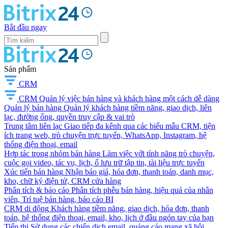
Bắt đầu ngay
Sản phẩm
CRM
CRM
Quản lý việc bán hàng và khách hàng một cách dễ dàng
Quản lý bán hàng
Quản lý khách hàng tiềm năng, giao dịch, liên
lạc, đường ống, quyền truy cập & vai trò
Trung tâm liên lạc
Giao tiếp đa kênh qua các biểu mẫu CRM, tiện
ích trang web, trò chuyện trực tuyến, WhatsApp, Instagram, hệ
thống điện thoại, email
Hợp tác trong nhóm bán hàng
Làm việc với tính năng trò chuyện,
cuộc gọi video, tác vụ, lịch, ổ lưu trữ tập tin, tài liệu trực tuyến
Xúc tiến bán hàng
Nhận báo giá, hóa đơn, thanh toán, danh mục,
kho, chữ ký điện tử, CRM cửa hàng
Phân tích & báo cáo
Phân tích phễu bán hàng, hiệu quả của nhân
viên, Trí tuệ bán hàng, báo cáo BI
CRM di động
Khách hàng tiềm năng, giao dịch, hóa đơn, thanh
toán, hệ thống điện thoại, email, kho, lịch ở đầu ngón tay của bạn
Tiếp thị
Sử dụng các chiến dịch email, quảng cáo mạng xã hội,