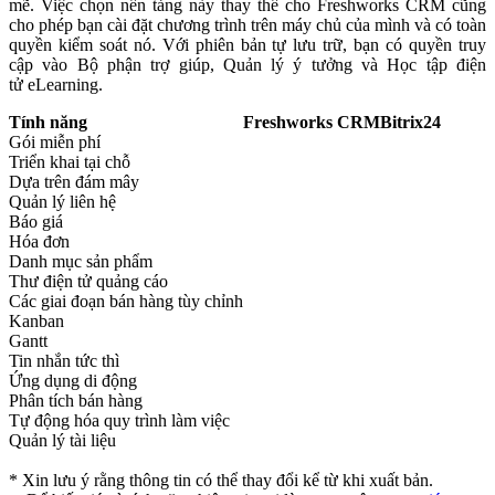
mẽ. Việc chọn nền tảng này thay thế cho Freshworks CRM cũng
cho phép bạn cài đặt chương trình trên máy chủ của mình và có toàn
quyền kiểm soát nó. Với phiên bản tự lưu trữ, bạn có quyền truy
cập vào Bộ phận trợ giúp, Quản lý ý tưởng và Học tập điện
tử eLearning.
Tính năng
Freshworks CRM
Bitrix24
Gói miễn phí
Triển khai tại chỗ
Dựa trên đám mây
Quản lý liên hệ
Báo giá
Hóa đơn
Danh mục sản phẩm
Thư điện tử quảng cáo
Các giai đoạn bán hàng tùy chỉnh
Kanban
Gantt
Tin nhắn tức thì
Ứng dụng di động
Phân tích bán hàng
Tự động hóa quy trình làm việc
Quản lý tài liệu
* Xin lưu ý rằng thông tin có thể thay đổi kể từ khi xuất bản.