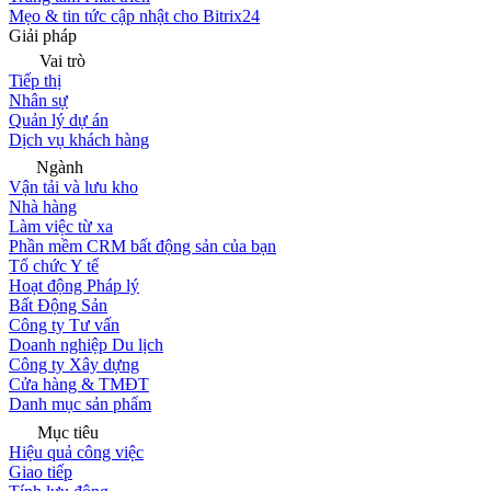
Mẹo & tin tức cập nhật cho Bitrix24
Giải pháp
Vai trò
Tiếp thị
Nhân sự
Quản lý dự án
Dịch vụ khách hàng
Ngành
Vận tải và lưu kho
Nhà hàng
Làm việc từ xa
Phần mềm CRM bất động sản của bạn
Tổ chức Y tế
Hoạt động Pháp lý
Bất Động Sản
Công ty Tư vấn
Doanh nghiệp Du lịch
Công ty Xây dựng
Cửa hàng & TMĐT
Danh mục sản phẩm
Mục tiêu
Hiệu quả công việc
Giao tiếp