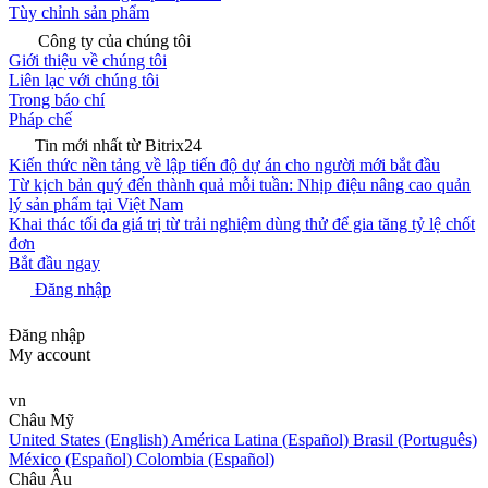
Tùy chỉnh sản phẩm
Công ty của chúng tôi
Giới thiệu về chúng tôi
Liên lạc với chúng tôi
Trong báo chí
Pháp chế
Tin mới nhất từ Bitrix24
Kiến thức nền tảng về lập tiến độ dự án cho người mới bắt đầu
Từ kịch bản quý đến thành quả mỗi tuần: Nhịp điệu nâng cao quản
lý sản phẩm tại Việt Nam
Khai thác tối đa giá trị từ trải nghiệm dùng thử để gia tăng tỷ lệ chốt
đơn
Bắt đầu ngay
Đăng nhập
Đăng nhập
My account
vn
Châu Mỹ
United States (English)
América Latina (Español)
Brasil (Português)
México (Español)
Colombia (Español)
Châu Âu