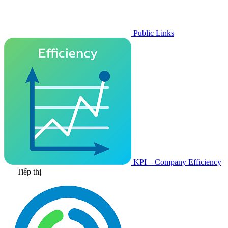
Public Links
KPI – Company Efficiency
Tiếp thị