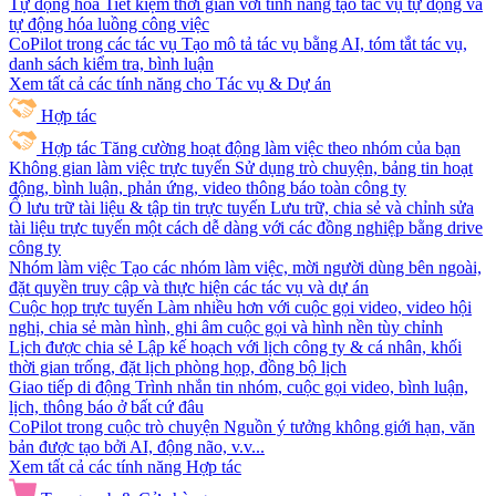
Tự động hóa
Tiết kiệm thời gian với tính năng tạo tác vụ tự động và
tự động hóa luồng công việc
CoPilot trong các tác vụ
Tạo mô tả tác vụ bằng AI, tóm tắt tác vụ,
danh sách kiểm tra, bình luận
Xem tất cả các tính năng cho Tác vụ & Dự án
Hợp tác
Hợp tác
Tăng cường hoạt động làm việc theo nhóm của bạn
Không gian làm việc trực tuyến
Sử dụng trò chuyện, bảng tin hoạt
động, bình luận, phản ứng, video thông báo toàn công ty
Ổ lưu trữ tài liệu & tập tin trực tuyến
Lưu trữ, chia sẻ và chỉnh sửa
tài liệu trực tuyến một cách dễ dàng với các đồng nghiệp bằng drive
công ty
Nhóm làm việc
Tạo các nhóm làm việc, mời người dùng bên ngoài,
đặt quyền truy cập và thực hiện các tác vụ và dự án
Cuộc họp trực tuyến
Làm nhiều hơn với cuộc gọi video, video hội
nghị, chia sẻ màn hình, ghi âm cuộc gọi và hình nền tùy chỉnh
Lịch được chia sẻ
Lập kế hoạch với lịch công ty & cá nhân, khối
thời gian trống, đặt lịch phòng họp, đồng bộ lịch
Giao tiếp di động
Trình nhắn tin nhóm, cuộc gọi video, bình luận,
lịch, thông báo ở bất cứ đâu
CoPilot trong cuộc trò chuyện
Nguồn ý tưởng không giới hạn, văn
bản được tạo bởi AI, động não, v.v...
Xem tất cả các tính năng Hợp tác