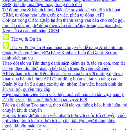
SMS, tiếp thị qua điện thoại, trang đích đến
Tự động hóa & bản tích hợp
Đặt các quy tắc và yếu tố kích hoạt
CRM, tự động hóa luồng công việc, phễu tự động, API
CoPilot trong CRM
Chép lại âm thanh-sang-văn bản cho cuộc gọi,
tóm tắt cuộc gọi, tự động điền vào các trường trong các giao dịch
Xem tất cả các tính năng CRM
Tác vụ & Dự án
Tác vụ & Dự án
Hoàn thành công việc dễ dàng & nhanh hơn
Quản lý tác vụ
Chọn giữa bảng Kanban, biểu đồ Gantt, Scrum,
danh sách tác vụ
Theo dõi tác vụ
Tận dụng danh sách kiểm tra & tác vụ con, tóm tắt
tác vụ, theo dõi thời gian, chế độ tập trung & giám sát viên
API & bản tích hợp
Kết nối các tác vụ của bạn với những dịch vụ
khác qua bản tích hợp API để tự động hoàn tất tác vụ nâng cao
Quản lý dự án
Sử dụng các dự án, nhóm làm việc, hoạch định dự
án, vai trò, quyền truy cập
Hiệu quả nhân viên
Làm việc hiệu quả với báo cáo tác vụ, quản lý
tải công việc, hiệu quả thực hiện tác vụ & KPI
Tác vụ di động
Tạo tác vụ, theo dõi tác vụ, thông báo, bình luận, trò
chuyện khi di chuyển
Hợp tác trong dự án
Làm việc nhanh hơn với cuộc trò chuyện, cuộc
gọi video, bình luận, ổ lưu trữ tập tin, tài liệu, người dùng bên
ngoài, khuôn mẫu tác vụ