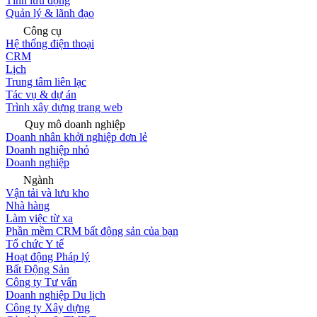
Tính lưu động
Quản lý & lãnh đạo
Công cụ
Hệ thống điện thoại
CRM
Lịch
Trung tâm liên lạc
Tác vụ & dự án
Trình xây dựng trang web
Quy mô doanh nghiệp
Doanh nhân khởi nghiệp đơn lẻ
Doanh nghiệp nhỏ
Doanh nghiệp
Ngành
Vận tải và lưu kho
Nhà hàng
Làm việc từ xa
Phần mềm CRM bất động sản của bạn
Tổ chức Y tế
Hoạt động Pháp lý
Bất Động Sản
Công ty Tư vấn
Doanh nghiệp Du lịch
Công ty Xây dựng