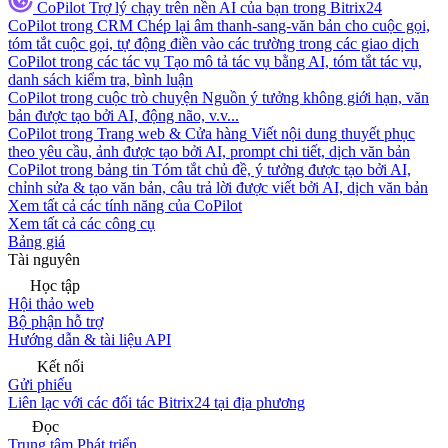
CoPilot
Trợ lý chạy trên nền AI của bạn trong Bitrix24
CoPilot trong CRM
Chép lại âm thanh-sang-văn bản cho cuộc gọi,
tóm tắt cuộc gọi, tự động điền vào các trường trong các giao dịch
CoPilot trong các tác vụ
Tạo mô tả tác vụ bằng AI, tóm tắt tác vụ,
danh sách kiểm tra, bình luận
CoPilot trong cuộc trò chuyện
Nguồn ý tưởng không giới hạn, văn
bản được tạo bởi AI, động não, v.v...
CoPilot trong Trang web & Cửa hàng
Viết nội dung thuyết phục
theo yêu cầu, ảnh được tạo bởi AI, prompt chi tiết, dịch văn bản
CoPilot trong bảng tin
Tóm tắt chủ đề, ý tưởng được tạo bởi AI,
chỉnh sửa & tạo văn bản, câu trả lời được viết bởi AI, dịch văn bản
Xem tất cả các tính năng của CoPilot
Xem tất cả các công cụ
Bảng giá
Tài nguyên
Học tập
Hội thảo web
Bộ phận hỗ trợ
Hướng dẫn & tài liệu API
Kết nối
Gửi phiếu
Liên lạc với các đối tác Bitrix24 tại địa phương
Đọc
Trung tâm Phát triển