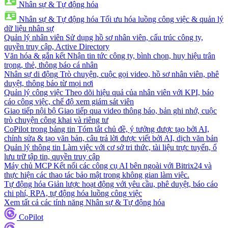
Nhân sự & Tự động hóa
Nhân sự & Tự động hóa
Tối ưu hóa luồng công việc & quản lý
dữ liệu nhân sự
Quản lý nhân viên
Sử dụng hồ sơ nhân viên, cấu trúc công ty,
quyền truy cập, Active Directory
Văn hóa & gắn kết
Nhận tin tức công ty, bình chọn, huy hiệu trân
trọng, thẻ, thông báo cá nhân
Nhân sự di động
Trò chuyện, cuộc gọi video, hồ sơ nhân viên, phê
duyệt, thông báo từ mọi nơi
Quản lý công việc
Theo dõi hiệu quả của nhân viên với KPI, báo
cáo công việc, chế độ xem giám sát viên
Giao tiếp nội bộ
Giao tiếp qua video thông báo, bản ghi nhớ, cuộc
trò chuyện công khai và riêng tư
CoPilot trong bảng tin
Tóm tắt chủ đề, ý tưởng được tạo bởi AI,
chỉnh sửa & tạo văn bản, câu trả lời được viết bởi AI, dịch văn bản
Quản lý thông tin
Làm việc với cơ sở tri thức, tài liệu trực tuyến, ổ
lưu trữ tập tin, quyền truy cập
Máy chủ MCP
Kết nối các công cụ AI bên ngoài với Bitrix24 và
thực hiện các thao tác bảo mật trong không gian làm việc.
Tự động hóa
Giản lược hoạt động với yêu cầu, phê duyệt, báo cáo
chi phí, RPA, tự động hóa luồng công việc
Xem tất cả các tính năng Nhân sự & Tự động hóa
CoPilot