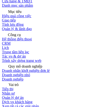
Cửa hàng & TMĐT
Danh mục sản phẩm
Mục tiêu
Hiệu quả công việc
Giao tiếp
Tính lưu động
Quản lý & lãnh đạo
Công cụ
Hệ thống điện thoại
CRM
Lịch
Trung tâm liên lạc
Tác vụ & dự án
Trình xây dựng trang web
Quy mô doanh nghiệp
Doanh nhân khởi nghiệp đơn lẻ
Doanh nghiệp nhỏ
Doanh nghiệp
Vai trò
Tiếp thị
Nhân sự
Quản lý dự án
Dịch vụ khách hàng
Xem tất cả các giải pháp