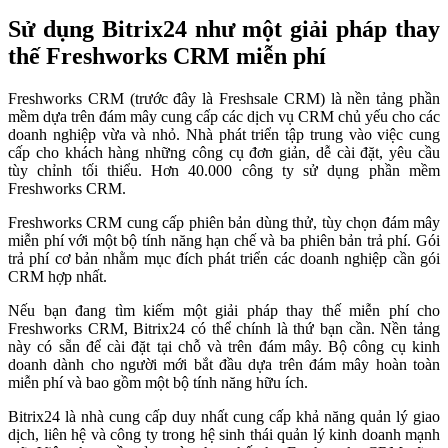
Sử dụng Bitrix24 như một giải pháp thay
thế Freshworks CRM miễn phí
Freshworks CRM (trước đây là Freshsale CRM) là nền tảng phần
mềm dựa trên đám mây cung cấp các dịch vụ CRM chủ yếu cho các
doanh nghiệp vừa và nhỏ. Nhà phát triển tập trung vào việc cung
cấp cho khách hàng những công cụ đơn giản, dễ cài đặt, yêu cầu
tùy chỉnh tối thiểu. Hơn 40.000 công ty sử dụng phần mềm
Freshworks CRM.
Freshworks CRM cung cấp phiên bản dùng thử, tùy chọn đám mây
miễn phí với một bộ tính năng hạn chế và ba phiên bản trả phí. Gói
trả phí cơ bản nhằm mục đích phát triển các doanh nghiệp cần gói
CRM hợp nhất.
Nếu bạn đang tìm kiếm một giải pháp thay thế miễn phí cho
Freshworks CRM, Bitrix24 có thể chính là thứ bạn cần. Nền tảng
này có sẵn để cài đặt tại chỗ và trên đám mây. Bộ công cụ kinh
doanh dành cho người mới bắt đầu dựa trên đám mây hoàn toàn
miễn phí và bao gồm một bộ tính năng hữu ích.
Bitrix24 là nhà cung cấp duy nhất cung cấp khả năng quản lý giao
dịch, liên hệ và công ty trong hệ sinh thái quản lý kinh doanh mạnh