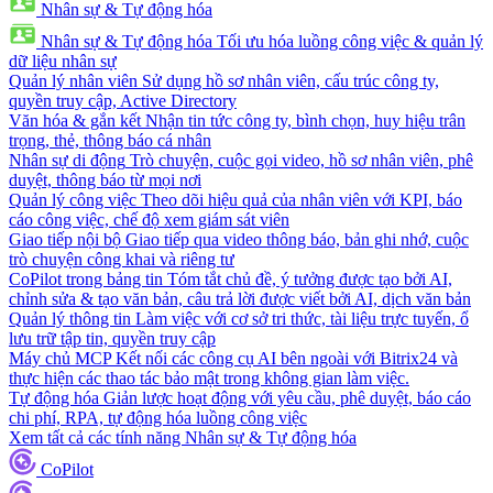
Nhân sự & Tự động hóa
Nhân sự & Tự động hóa
Tối ưu hóa luồng công việc & quản lý
dữ liệu nhân sự
Quản lý nhân viên
Sử dụng hồ sơ nhân viên, cấu trúc công ty,
quyền truy cập, Active Directory
Văn hóa & gắn kết
Nhận tin tức công ty, bình chọn, huy hiệu trân
trọng, thẻ, thông báo cá nhân
Nhân sự di động
Trò chuyện, cuộc gọi video, hồ sơ nhân viên, phê
duyệt, thông báo từ mọi nơi
Quản lý công việc
Theo dõi hiệu quả của nhân viên với KPI, báo
cáo công việc, chế độ xem giám sát viên
Giao tiếp nội bộ
Giao tiếp qua video thông báo, bản ghi nhớ, cuộc
trò chuyện công khai và riêng tư
CoPilot trong bảng tin
Tóm tắt chủ đề, ý tưởng được tạo bởi AI,
chỉnh sửa & tạo văn bản, câu trả lời được viết bởi AI, dịch văn bản
Quản lý thông tin
Làm việc với cơ sở tri thức, tài liệu trực tuyến, ổ
lưu trữ tập tin, quyền truy cập
Máy chủ MCP
Kết nối các công cụ AI bên ngoài với Bitrix24 và
thực hiện các thao tác bảo mật trong không gian làm việc.
Tự động hóa
Giản lược hoạt động với yêu cầu, phê duyệt, báo cáo
chi phí, RPA, tự động hóa luồng công việc
Xem tất cả các tính năng Nhân sự & Tự động hóa
CoPilot