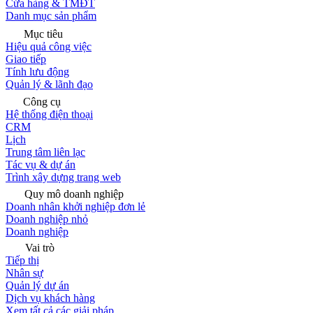
Cửa hàng & TMĐT
Danh mục sản phẩm
Mục tiêu
Hiệu quả công việc
Giao tiếp
Tính lưu động
Quản lý & lãnh đạo
Công cụ
Hệ thống điện thoại
CRM
Lịch
Trung tâm liên lạc
Tác vụ & dự án
Trình xây dựng trang web
Quy mô doanh nghiệp
Doanh nhân khởi nghiệp đơn lẻ
Doanh nghiệp nhỏ
Doanh nghiệp
Vai trò
Tiếp thị
Nhân sự
Quản lý dự án
Dịch vụ khách hàng
Xem tất cả các giải pháp