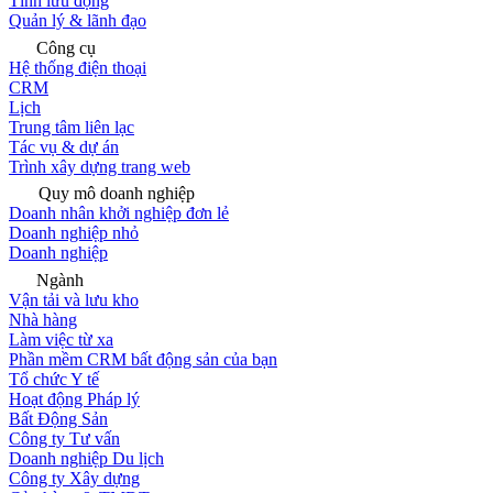
Tính lưu động
Quản lý & lãnh đạo
Công cụ
Hệ thống điện thoại
CRM
Lịch
Trung tâm liên lạc
Tác vụ & dự án
Trình xây dựng trang web
Quy mô doanh nghiệp
Doanh nhân khởi nghiệp đơn lẻ
Doanh nghiệp nhỏ
Doanh nghiệp
Ngành
Vận tải và lưu kho
Nhà hàng
Làm việc từ xa
Phần mềm CRM bất động sản của bạn
Tổ chức Y tế
Hoạt động Pháp lý
Bất Động Sản
Công ty Tư vấn
Doanh nghiệp Du lịch
Công ty Xây dựng