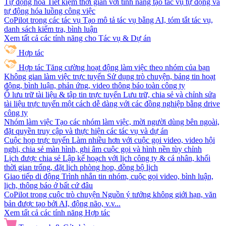
Tự động hóa
Tiết kiệm thời gian với tính năng tạo tác vụ tự động và
tự động hóa luồng công việc
CoPilot trong các tác vụ
Tạo mô tả tác vụ bằng AI, tóm tắt tác vụ,
danh sách kiểm tra, bình luận
Xem tất cả các tính năng cho Tác vụ & Dự án
Hợp tác
Hợp tác
Tăng cường hoạt động làm việc theo nhóm của bạn
Không gian làm việc trực tuyến
Sử dụng trò chuyện, bảng tin hoạt
động, bình luận, phản ứng, video thông báo toàn công ty
Ổ lưu trữ tài liệu & tập tin trực tuyến
Lưu trữ, chia sẻ và chỉnh sửa
tài liệu trực tuyến một cách dễ dàng với các đồng nghiệp bằng drive
công ty
Nhóm làm việc
Tạo các nhóm làm việc, mời người dùng bên ngoài,
đặt quyền truy cập và thực hiện các tác vụ và dự án
Cuộc họp trực tuyến
Làm nhiều hơn với cuộc gọi video, video hội
nghị, chia sẻ màn hình, ghi âm cuộc gọi và hình nền tùy chỉnh
Lịch được chia sẻ
Lập kế hoạch với lịch công ty & cá nhân, khối
thời gian trống, đặt lịch phòng họp, đồng bộ lịch
Giao tiếp di động
Trình nhắn tin nhóm, cuộc gọi video, bình luận,
lịch, thông báo ở bất cứ đâu
CoPilot trong cuộc trò chuyện
Nguồn ý tưởng không giới hạn, văn
bản được tạo bởi AI, động não, v.v...
Xem tất cả các tính năng Hợp tác