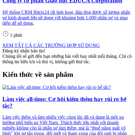
Công ty cổ phần Giáo dục EDUCA Corporation
Hệ thống CRM Bitrix24 rất linh hoạt, đáp ứng được số lượng nhân
sự kinh doanh lớn sử dụng với khoảng hơn 1.000 nhân sự và giao
diện dễ sử dụng.
1 phút
XEM TẤT CẢ CÁC TRƯỜNG HỢP SỬ DỤNG
Đăng ký nhận bản tin!
Chúng tôi sẽ gửi đến bạn những bài viết hay nhất mỗi tháng. Chỉ có
thông tin hữu ích và thú vị, không gửi thư rác.
Kiến thức về sản phẩm
Làm việc all-time: Cơ hội kiếm thêm hay rủi ro bế
tắc?
Làm việc thêm và làm nhiều việc cùng lúc đã và đang là một xu
hướng phổ biến tại Việt Nam. Thách thức lớn nhất với doanh
nghiệp không còn là nhân sự làm thêm, mà là “thuế năng suất vô
hình” khi sự tập trung, đổi mới và tham vọng của đội ngũ bị phân