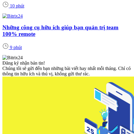
10 phút
Những công cụ hữu ích giúp bạn quản trị team
100% remote
9 phút
Đăng ký nhận bản tin!
Chúng tôi sẽ gửi đến bạn những bài viết hay nhất mỗi tháng. Chỉ có
thông tin hữu ích và thú vị, không gửi thư rác.