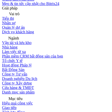
Mẹo & tin tức cập nhật cho Bitrix24
Giải pháp
Vai trò
Tiếp thị
Nhân sự
Quản lý dự án
Dịch vụ khách hàng
Ngành
Vận tải và lưu kho
Nhà hàng
Làm việc từ xa
Phần mềm CRM bất động sản của bạn
Tổ chức Y tế
Hoạt động Pháp lý
Bất Động Sản
Công ty Tư vấn
Doanh nghiệp Du lịch
Công ty Xây dựng
Cửa hàng & TMĐT
Danh mục sản phẩm
Mục tiêu
Hiệu quả công việc
Giao tiếp