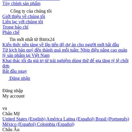
Tùy chỉnh sản phẩm
Công ty của chúng tôi
Giới thiệu về chúng tôi
Liên lạc với chúng tôi
Trong báo chí
Pháp chế
Tin mới nhất từ Bitrix24
Kiến thức nền tảng về lập tiến độ dự án cho người mới bắt đầu
Từ kịch bản quý đến thành quả mỗi tuần: Nhịp điệu nâng cao quản
lý sản phẩm tại Việt Nam
Khai thác tối đa giá trị từ trải nghiệm dùng thử để gia tăng tỷ lệ chốt
đơn
Bắt đầu ngay
Đăng nhập
Đăng nhập
My account
vn
Châu Mỹ
United States (English)
América Latina (Español)
Brasil (Português)
México (Español)
Colombia (Español)
Châu Âu