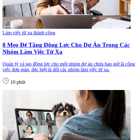
Làm việc từ xa thành công
8 Mẹo Để Tăng Động Lực Cho Dự Án Trong Các
Nhóm Làm Việc Từ Xa
Quản lý và tạo động lực cho một nhóm dự án chưa bao giờ là công
việc đơn giản, đặc biệt là đối các nhóm làm việc từ xa.
10 phút