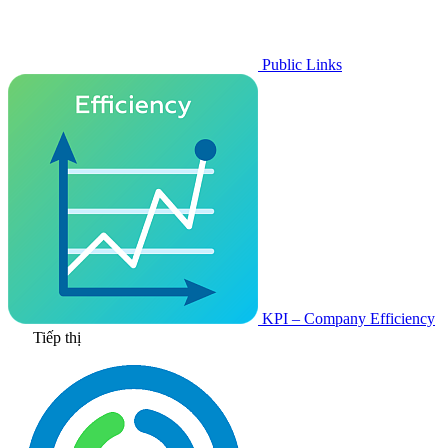
Public Links
KPI – Company Efficiency
Tiếp thị