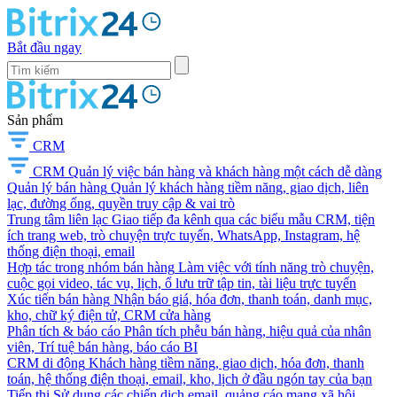
Bắt đầu ngay
Sản phẩm
CRM
CRM
Quản lý việc bán hàng và khách hàng một cách dễ dàng
Quản lý bán hàng
Quản lý khách hàng tiềm năng, giao dịch, liên
lạc, đường ống, quyền truy cập & vai trò
Trung tâm liên lạc
Giao tiếp đa kênh qua các biểu mẫu CRM, tiện
ích trang web, trò chuyện trực tuyến, WhatsApp, Instagram, hệ
thống điện thoại, email
Hợp tác trong nhóm bán hàng
Làm việc với tính năng trò chuyện,
cuộc gọi video, tác vụ, lịch, ổ lưu trữ tập tin, tài liệu trực tuyến
Xúc tiến bán hàng
Nhận báo giá, hóa đơn, thanh toán, danh mục,
kho, chữ ký điện tử, CRM cửa hàng
Phân tích & báo cáo
Phân tích phễu bán hàng, hiệu quả của nhân
viên, Trí tuệ bán hàng, báo cáo BI
CRM di động
Khách hàng tiềm năng, giao dịch, hóa đơn, thanh
toán, hệ thống điện thoại, email, kho, lịch ở đầu ngón tay của bạn
Tiếp thị
Sử dụng các chiến dịch email, quảng cáo mạng xã hội,