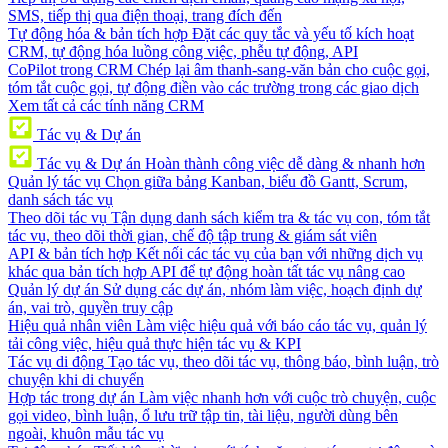
SMS, tiếp thị qua điện thoại, trang đích đến
Tự động hóa & bản tích hợp
Đặt các quy tắc và yếu tố kích hoạt
CRM, tự động hóa luồng công việc, phễu tự động, API
CoPilot trong CRM
Chép lại âm thanh-sang-văn bản cho cuộc gọi,
tóm tắt cuộc gọi, tự động điền vào các trường trong các giao dịch
Xem tất cả các tính năng CRM
Tác vụ & Dự án
Tác vụ & Dự án
Hoàn thành công việc dễ dàng & nhanh hơn
Quản lý tác vụ
Chọn giữa bảng Kanban, biểu đồ Gantt, Scrum,
danh sách tác vụ
Theo dõi tác vụ
Tận dụng danh sách kiểm tra & tác vụ con, tóm tắt
tác vụ, theo dõi thời gian, chế độ tập trung & giám sát viên
API & bản tích hợp
Kết nối các tác vụ của bạn với những dịch vụ
khác qua bản tích hợp API để tự động hoàn tất tác vụ nâng cao
Quản lý dự án
Sử dụng các dự án, nhóm làm việc, hoạch định dự
án, vai trò, quyền truy cập
Hiệu quả nhân viên
Làm việc hiệu quả với báo cáo tác vụ, quản lý
tải công việc, hiệu quả thực hiện tác vụ & KPI
Tác vụ di động
Tạo tác vụ, theo dõi tác vụ, thông báo, bình luận, trò
chuyện khi di chuyển
Hợp tác trong dự án
Làm việc nhanh hơn với cuộc trò chuyện, cuộc
gọi video, bình luận, ổ lưu trữ tập tin, tài liệu, người dùng bên
ngoài, khuôn mẫu tác vụ