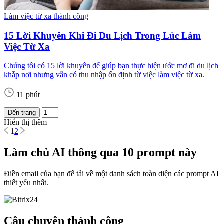
Làm việc từ xa thành công
15 Lời Khuyên Khi Đi Du Lịch Trong Lúc Làm
Việc Từ Xa
Chúng tôi có 15 lời khuyên để giúp bạn thực hiện ước mơ đi du lịch
khắp nơi nhưng vẫn có thu nhập ổn định từ việc làm việc từ xa.
11 phút
Đến trang
Hiển thị thêm
1
2
Làm chủ AI thông qua 10 prompt này
Điền email của bạn để tải về một danh sách toàn diện các prompt AI
thiết yếu nhất.
Câu chuyện thành công