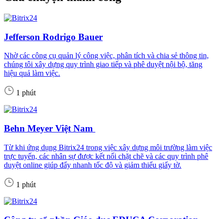
Jefferson Rodrigo Bauer
Nhờ các công cụ quản lý công việc, phân tích và chia sẻ thông tin,
chúng tôi xây dựng quy trình giao tiếp và phê duyệt nội bộ, tăng
hiệu quả làm việc.
1 phút
Behn Meyer Việt Nam
Từ khi ứng dụng Bitrix24 trong việc xây dựng môi trường làm việc
trực tuyến, các nhân sự được kết nối chặt chẽ và các quy trình phê
duyệt online giúp đẩy nhanh tốc độ và giảm thiểu giấy tờ.
1 phút