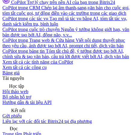
CoPilot
Trợ lý chạy trên nền AI của bạn trong Bitrix24
CoPilot trong CRM
Chép lại âm thanh-sang-văn bản cho cuộc gọi,
tóm tắt cuộc gọi, tự động điền vào các trường trong các giao dịch
CoPilot trong các tác vụ
Tạo mô tả tác vụ bằng AI, tóm tắt tác vụ,
danh sách kiểm tra, bình luận
CoPilot trong cuộc trò chuyện
Nguồn ý tưởng không giới hạn, văn
bản được tạo bởi AI, động não, v.v...
CoPilot trong Trang web & Cửa hàng
Viết nội dung thuyết phục
theo yêu cầu, ảnh được tạo bởi AI, prompt chi tiết, dịch văn bản
CoPilot trong bảng tin
Tóm tắt chủ đề, ý tưởng được tạo bởi AI,
chỉnh sửa & tạo văn bản, câu trả lời được viết bởi AI, dịch văn bản
Xem tất cả các tính năng của CoPilot
Xem tất cả các công cụ
Bảng giá
Tài nguyên
Học tập
Hội thảo web
Bộ phận hỗ trợ
Hướng dẫn & tài liệu API
Kết nối
Gửi phiếu
Liên lạc với các đối tác Bitrix24 tại địa phương
Đọc
Trung tâm Phát triển