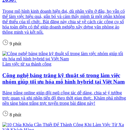
Trong mô hình kinh doanh hiện đại, dù nhân viên ở đâu, họ vẫn có
thể làm việc hiệu quả, gắn bó và cảm thấy mình là một phần không
thể thiếu của tổ chức. Bài đăng này chia sẻ về cách các công cụ số
hóa toàn diện có thể giúp doanh nghiệp xây dựng văn phòng ảo
thông minh và kết nối.
9 phút
Làm việc từ xa thành công
Công nghệ bảng trắng kỹ thuật số trong làm việc
nhóm giúp tối ưu hóa mô hình hybrid tại Việt Nam
Bảng trắng online giúp đội ngũ cộng tác dễ dàng, chia sẻ ý tưởng
trực quan và ghi nhận tiến độ theo thời gian thực. Khám phá những
nền tảng bảng trắng trực tuyến trong bài đăng này!
8 phút