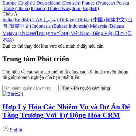
Europe (English)
Deutschland (Deutsch)
France (Français)
Polska
(Polski)
Italia (Italiano)
United Kingdom (English)
Châu Á
India (English)
UAE (عربي)
Türkiye (Türkçe)
中国 (简体中文)
台
灣 (繁體中文)
Indonesia (Bahasa Indonesia)
Malaysia (Bahasa
Melayu)
ประเทศไทย (ภาษาไทย)
Việt Nam (Tiếng Việt)
日本 (日
本語)
Bạn có thể thay đổi khu vực của mình ở đây nếu cần
Trung tâm Phát triển
Tìm hiểu về các sáng tạo mới nhất cùng các kỹ thuật truyền thống
để giúp doanh nghiệp của bạn phát triển.
Hợp Lý Hóa Các Nhiệm Vụ và Dự Án Để
Tăng Trưởng Với Tự Động Hóa CRM
9 phút