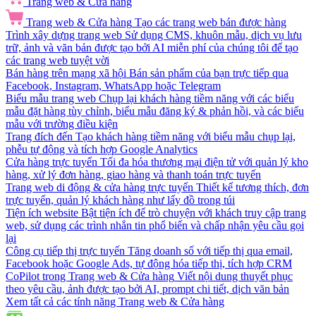
Trang web & Cửa hàng
Trang web & Cửa hàng
Tạo các trang web bán được hàng
Trình xây dựng trang web
Sử dụng CMS, khuôn mẫu, dịch vụ lưu
trữ, ảnh và văn bản được tạo bởi AI miễn phí của chúng tôi để tạo
các trang web tuyệt vời
Bán hàng trên mạng xã hội
Bán sản phẩm của bạn trực tiếp qua
Facebook, Instagram, WhatsApp hoặc Telegram
Biểu mẫu trang web
Chụp lại khách hàng tiềm năng với các biểu
mẫu đặt hàng tùy chỉnh, biểu mẫu đăng ký & phản hồi, và các biểu
mẫu với trường điều kiện
Trang đích đến
Tạo khách hàng tiềm năng với biểu mẫu chụp lại,
phễu tự động và tích hợp Google Analytics
Cửa hàng trực tuyến
Tối đa hóa thương mại điện tử với quản lý kho
hàng, xử lý đơn hàng, giao hàng và thanh toán trực tuyến
Trang web di động & cửa hàng trực tuyến
Thiết kế tương thích, đơn
trực tuyến, quản lý khách hàng như lấy đồ trong túi
Tiện ích website
Bật tiện ích để trò chuyện với khách truy cập trang
web, sử dụng các trình nhắn tin phổ biến và chấp nhận yêu cầu gọi
lại
Công cụ tiếp thị trực tuyến
Tăng doanh số với tiếp thị qua email,
Facebook hoặc Google Ads, tự động hóa tiếp thị, tích hợp CRM
CoPilot trong Trang web & Cửa hàng
Viết nội dung thuyết phục
theo yêu cầu, ảnh được tạo bởi AI, prompt chi tiết, dịch văn bản
Xem tất cả các tính năng Trang web & Cửa hàng