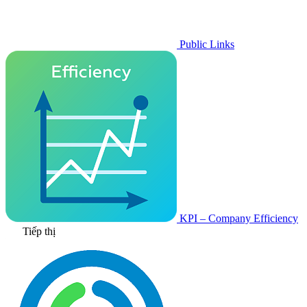
Public Links
KPI – Company Efficiency
Tiếp thị