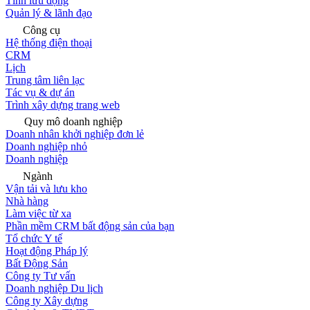
Tính lưu động
Quản lý & lãnh đạo
Công cụ
Hệ thống điện thoại
CRM
Lịch
Trung tâm liên lạc
Tác vụ & dự án
Trình xây dựng trang web
Quy mô doanh nghiệp
Doanh nhân khởi nghiệp đơn lẻ
Doanh nghiệp nhỏ
Doanh nghiệp
Ngành
Vận tải và lưu kho
Nhà hàng
Làm việc từ xa
Phần mềm CRM bất động sản của bạn
Tổ chức Y tế
Hoạt động Pháp lý
Bất Động Sản
Công ty Tư vấn
Doanh nghiệp Du lịch
Công ty Xây dựng