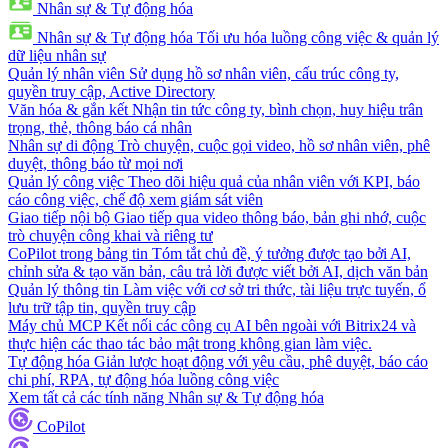
Nhân sự & Tự động hóa
Nhân sự & Tự động hóa
Tối ưu hóa luồng công việc & quản lý
dữ liệu nhân sự
Quản lý nhân viên
Sử dụng hồ sơ nhân viên, cấu trúc công ty,
quyền truy cập, Active Directory
Văn hóa & gắn kết
Nhận tin tức công ty, bình chọn, huy hiệu trân
trọng, thẻ, thông báo cá nhân
Nhân sự di động
Trò chuyện, cuộc gọi video, hồ sơ nhân viên, phê
duyệt, thông báo từ mọi nơi
Quản lý công việc
Theo dõi hiệu quả của nhân viên với KPI, báo
cáo công việc, chế độ xem giám sát viên
Giao tiếp nội bộ
Giao tiếp qua video thông báo, bản ghi nhớ, cuộc
trò chuyện công khai và riêng tư
CoPilot trong bảng tin
Tóm tắt chủ đề, ý tưởng được tạo bởi AI,
chỉnh sửa & tạo văn bản, câu trả lời được viết bởi AI, dịch văn bản
Quản lý thông tin
Làm việc với cơ sở tri thức, tài liệu trực tuyến, ổ
lưu trữ tập tin, quyền truy cập
Máy chủ MCP
Kết nối các công cụ AI bên ngoài với Bitrix24 và
thực hiện các thao tác bảo mật trong không gian làm việc.
Tự động hóa
Giản lược hoạt động với yêu cầu, phê duyệt, báo cáo
chi phí, RPA, tự động hóa luồng công việc
Xem tất cả các tính năng Nhân sự & Tự động hóa
CoPilot