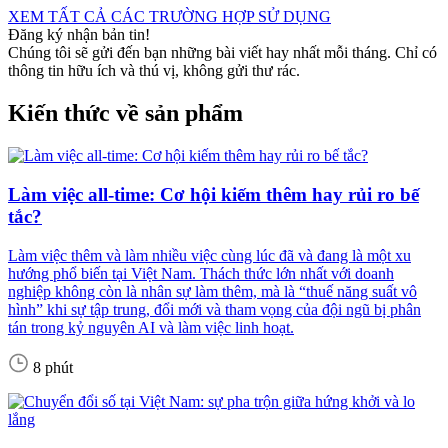
XEM TẤT CẢ CÁC TRƯỜNG HỢP SỬ DỤNG
Đăng ký nhận bản tin!
Chúng tôi sẽ gửi đến bạn những bài viết hay nhất mỗi tháng. Chỉ có
thông tin hữu ích và thú vị, không gửi thư rác.
Kiến thức về sản phẩm
Làm việc all-time: Cơ hội kiếm thêm hay rủi ro bế
tắc?
Làm việc thêm và làm nhiều việc cùng lúc đã và đang là một xu
hướng phổ biến tại Việt Nam. Thách thức lớn nhất với doanh
nghiệp không còn là nhân sự làm thêm, mà là “thuế năng suất vô
hình” khi sự tập trung, đổi mới và tham vọng của đội ngũ bị phân
tán trong kỷ nguyên AI và làm việc linh hoạt.
8 phút