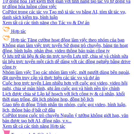
Tự động hóa
Tiết kiệm thời gian với tính năng tạo tác vụ tự động và
tự động hóa luồng công việc
CoPilot trong các tác vụ
Tạo mô tả tác vụ bằng AI, tóm tắt tác vụ,
danh sách kiểm tra, bình luận
Xem tất cả các tính năng cho Tác vụ & Dự án
Hợp tác
Hợp tác
Tăng cường hoạt động làm việc theo nhóm của bạn
Không gian làm việc trực tuyến
Sử dụng trò chuyện, bảng tin hoạt
động, bình luận, phản ứng, video thông báo toàn công ty
Ổ lưu trữ tài liệu & tập tin trực tuyến
Lưu trữ, chia sẻ và chỉnh sửa
tài liệu trực tuyến một cách dễ dàng với các đồng nghiệp bằng drive
công ty
Nhóm làm việc
Tạo các nhóm làm việc, mời người dùng bên ngoài,
đặt quyền truy cập và thực hiện các tác vụ và dự án
Cuộc họp trực tuyến
Làm nhiều hơn với cuộc gọi video, video hội
nghị, chia sẻ màn hình, ghi âm cuộc gọi và hình nền tùy chỉnh
Lịch được chia sẻ
Lập kế hoạch với lịch công ty & cá nhân, khối
thời gian trống, đặt lịch phòng họp, đồng bộ lịch
Giao tiếp di động
Trình nhắn tin nhóm, cuộc gọi video, bình luận,
lịch, thông báo ở bất cứ đâu
CoPilot trong cuộc trò chuyện
Nguồn ý tưởng không giới hạn, văn
bản được tạo bởi AI, động não, v.v...
Xem tất cả các tính năng Hợp tác