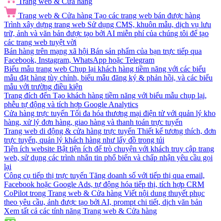
Trang web & Cửa hàng
Trang web & Cửa hàng
Tạo các trang web bán được hàng
Trình xây dựng trang web
Sử dụng CMS, khuôn mẫu, dịch vụ lưu
trữ, ảnh và văn bản được tạo bởi AI miễn phí của chúng tôi để tạo
các trang web tuyệt vời
Bán hàng trên mạng xã hội
Bán sản phẩm của bạn trực tiếp qua
Facebook, Instagram, WhatsApp hoặc Telegram
Biểu mẫu trang web
Chụp lại khách hàng tiềm năng với các biểu
mẫu đặt hàng tùy chỉnh, biểu mẫu đăng ký & phản hồi, và các biểu
mẫu với trường điều kiện
Trang đích đến
Tạo khách hàng tiềm năng với biểu mẫu chụp lại,
phễu tự động và tích hợp Google Analytics
Cửa hàng trực tuyến
Tối đa hóa thương mại điện tử với quản lý kho
hàng, xử lý đơn hàng, giao hàng và thanh toán trực tuyến
Trang web di động & cửa hàng trực tuyến
Thiết kế tương thích, đơn
trực tuyến, quản lý khách hàng như lấy đồ trong túi
Tiện ích website
Bật tiện ích để trò chuyện với khách truy cập trang
web, sử dụng các trình nhắn tin phổ biến và chấp nhận yêu cầu gọi
lại
Công cụ tiếp thị trực tuyến
Tăng doanh số với tiếp thị qua email,
Facebook hoặc Google Ads, tự động hóa tiếp thị, tích hợp CRM
CoPilot trong Trang web & Cửa hàng
Viết nội dung thuyết phục
theo yêu cầu, ảnh được tạo bởi AI, prompt chi tiết, dịch văn bản
Xem tất cả các tính năng Trang web & Cửa hàng