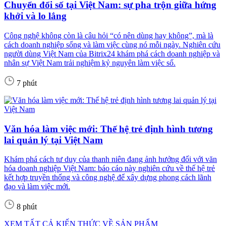
Chuyển đổi số tại Việt Nam: sự pha trộn giữa hứng
khởi và lo lắng
Công nghệ không còn là câu hỏi “có nên dùng hay không”, mà là
cách doanh nghiệp sống và làm việc cùng nó mỗi ngày. Nghiên cứu
người dùng Việt Nam của Bitrix24 khám phá cách doanh nghiệp và
nhân sự Việt Nam trải nghiệm kỷ nguyên làm việc số.
7 phút
Văn hóa làm việc mới: Thế hệ trẻ định hình tương
lai quản lý tại Việt Nam
Khám phá cách tư duy của thanh niên đang ảnh hưởng đối với văn
hóa doanh nghiệp Việt Nam: báo cáo này nghiên cứu về thế hệ trẻ
kết hợp truyền thống và công nghệ để xây dựng phong cách lãnh
đạo và làm việc mới.
8 phút
XEM TẤT CẢ KIẾN THỨC VỀ SẢN PHẨM