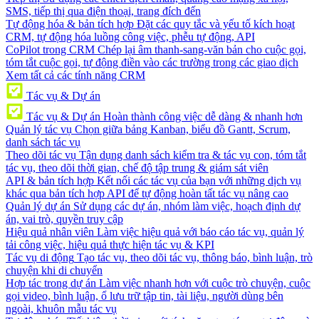
SMS, tiếp thị qua điện thoại, trang đích đến
Tự động hóa & bản tích hợp
Đặt các quy tắc và yếu tố kích hoạt
CRM, tự động hóa luồng công việc, phễu tự động, API
CoPilot trong CRM
Chép lại âm thanh-sang-văn bản cho cuộc gọi,
tóm tắt cuộc gọi, tự động điền vào các trường trong các giao dịch
Xem tất cả các tính năng CRM
Tác vụ & Dự án
Tác vụ & Dự án
Hoàn thành công việc dễ dàng & nhanh hơn
Quản lý tác vụ
Chọn giữa bảng Kanban, biểu đồ Gantt, Scrum,
danh sách tác vụ
Theo dõi tác vụ
Tận dụng danh sách kiểm tra & tác vụ con, tóm tắt
tác vụ, theo dõi thời gian, chế độ tập trung & giám sát viên
API & bản tích hợp
Kết nối các tác vụ của bạn với những dịch vụ
khác qua bản tích hợp API để tự động hoàn tất tác vụ nâng cao
Quản lý dự án
Sử dụng các dự án, nhóm làm việc, hoạch định dự
án, vai trò, quyền truy cập
Hiệu quả nhân viên
Làm việc hiệu quả với báo cáo tác vụ, quản lý
tải công việc, hiệu quả thực hiện tác vụ & KPI
Tác vụ di động
Tạo tác vụ, theo dõi tác vụ, thông báo, bình luận, trò
chuyện khi di chuyển
Hợp tác trong dự án
Làm việc nhanh hơn với cuộc trò chuyện, cuộc
gọi video, bình luận, ổ lưu trữ tập tin, tài liệu, người dùng bên
ngoài, khuôn mẫu tác vụ