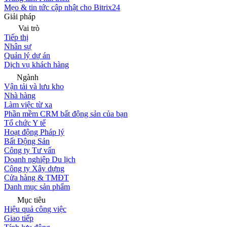
Mẹo & tin tức cập nhật cho Bitrix24
Giải pháp
Vai trò
Tiếp thị
Nhân sự
Quản lý dự án
Dịch vụ khách hàng
Ngành
Vận tải và lưu kho
Nhà hàng
Làm việc từ xa
Phần mềm CRM bất động sản của bạn
Tổ chức Y tế
Hoạt động Pháp lý
Bất Động Sản
Công ty Tư vấn
Doanh nghiệp Du lịch
Công ty Xây dựng
Cửa hàng & TMĐT
Danh mục sản phẩm
Mục tiêu
Hiệu quả công việc
Giao tiếp