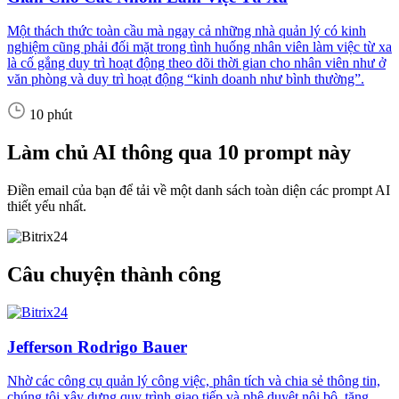
Một thách thức toàn cầu mà ngay cả những nhà quản lý có kinh
nghiệm cũng phải đối mặt trong tình huống nhân viên làm việc từ xa
là cố gắng duy trì hoạt động theo dõi thời gian cho nhân viên như ở
văn phòng và duy trì hoạt động “kinh doanh như bình thường”.
10 phút
Làm chủ AI thông qua 10 prompt này
Điền email của bạn để tải về một danh sách toàn diện các prompt AI
thiết yếu nhất.
Câu chuyện thành công
Jefferson Rodrigo Bauer
Nhờ các công cụ quản lý công việc, phân tích và chia sẻ thông tin,
chúng tôi xây dựng quy trình giao tiếp và phê duyệt nội bộ, tăng