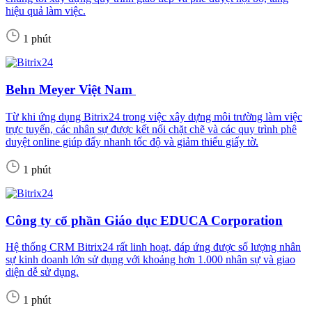
hiệu quả làm việc.
1 phút
Behn Meyer Việt Nam
Từ khi ứng dụng Bitrix24 trong việc xây dựng môi trường làm việc
trực tuyến, các nhân sự được kết nối chặt chẽ và các quy trình phê
duyệt online giúp đẩy nhanh tốc độ và giảm thiểu giấy tờ.
1 phút
Công ty cổ phần Giáo dục EDUCA Corporation
Hệ thống CRM Bitrix24 rất linh hoạt, đáp ứng được số lượng nhân
sự kinh doanh lớn sử dụng với khoảng hơn 1.000 nhân sự và giao
diện dễ sử dụng.
1 phút