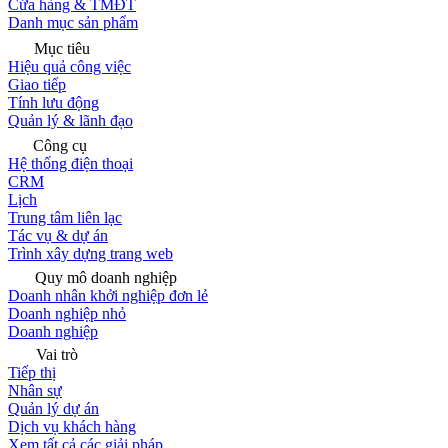
Cửa hàng & TMĐT
Danh mục sản phẩm
Mục tiêu
Hiệu quả công việc
Giao tiếp
Tính lưu động
Quản lý & lãnh đạo
Công cụ
Hệ thống điện thoại
CRM
Lịch
Trung tâm liên lạc
Tác vụ & dự án
Trình xây dựng trang web
Quy mô doanh nghiệp
Doanh nhân khởi nghiệp đơn lẻ
Doanh nghiệp nhỏ
Doanh nghiệp
Vai trò
Tiếp thị
Nhân sự
Quản lý dự án
Dịch vụ khách hàng
Xem tất cả các giải pháp