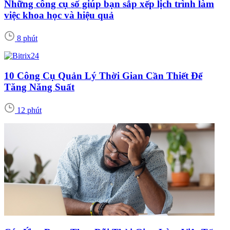
Những công cụ số giúp bạn sắp xếp lịch trình làm
việc khoa học và hiệu quả
8 phút
10 Công Cụ Quản Lý Thời Gian Cần Thiết Để
Tăng Năng Suất
12 phút