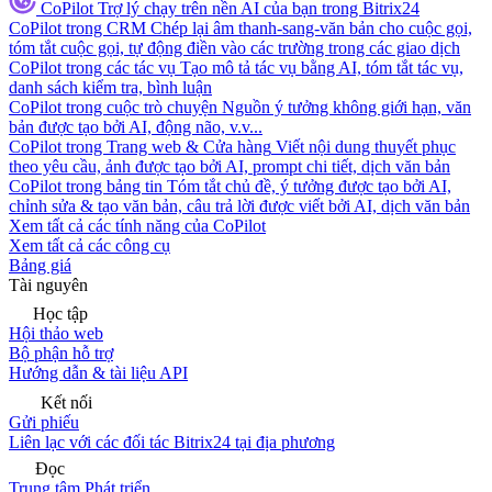
CoPilot
Trợ lý chạy trên nền AI của bạn trong Bitrix24
CoPilot trong CRM
Chép lại âm thanh-sang-văn bản cho cuộc gọi,
tóm tắt cuộc gọi, tự động điền vào các trường trong các giao dịch
CoPilot trong các tác vụ
Tạo mô tả tác vụ bằng AI, tóm tắt tác vụ,
danh sách kiểm tra, bình luận
CoPilot trong cuộc trò chuyện
Nguồn ý tưởng không giới hạn, văn
bản được tạo bởi AI, động não, v.v...
CoPilot trong Trang web & Cửa hàng
Viết nội dung thuyết phục
theo yêu cầu, ảnh được tạo bởi AI, prompt chi tiết, dịch văn bản
CoPilot trong bảng tin
Tóm tắt chủ đề, ý tưởng được tạo bởi AI,
chỉnh sửa & tạo văn bản, câu trả lời được viết bởi AI, dịch văn bản
Xem tất cả các tính năng của CoPilot
Xem tất cả các công cụ
Bảng giá
Tài nguyên
Học tập
Hội thảo web
Bộ phận hỗ trợ
Hướng dẫn & tài liệu API
Kết nối
Gửi phiếu
Liên lạc với các đối tác Bitrix24 tại địa phương
Đọc
Trung tâm Phát triển