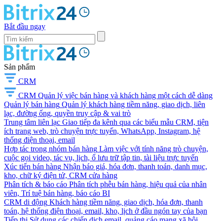
Bắt đầu ngay
Sản phẩm
CRM
CRM
Quản lý việc bán hàng và khách hàng một cách dễ dàng
Quản lý bán hàng
Quản lý khách hàng tiềm năng, giao dịch, liên
lạc, đường ống, quyền truy cập & vai trò
Trung tâm liên lạc
Giao tiếp đa kênh qua các biểu mẫu CRM, tiện
ích trang web, trò chuyện trực tuyến, WhatsApp, Instagram, hệ
thống điện thoại, email
Hợp tác trong nhóm bán hàng
Làm việc với tính năng trò chuyện,
cuộc gọi video, tác vụ, lịch, ổ lưu trữ tập tin, tài liệu trực tuyến
Xúc tiến bán hàng
Nhận báo giá, hóa đơn, thanh toán, danh mục,
kho, chữ ký điện tử, CRM cửa hàng
Phân tích & báo cáo
Phân tích phễu bán hàng, hiệu quả của nhân
viên, Trí tuệ bán hàng, báo cáo BI
CRM di động
Khách hàng tiềm năng, giao dịch, hóa đơn, thanh
toán, hệ thống điện thoại, email, kho, lịch ở đầu ngón tay của bạn
Tiếp thị
Sử dụng các chiến dịch email, quảng cáo mạng xã hội,