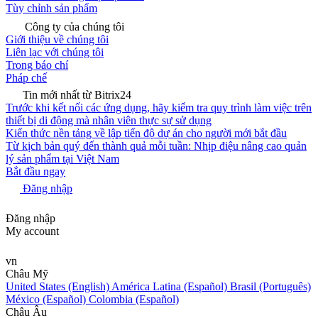
Tùy chỉnh sản phẩm
Công ty của chúng tôi
Giới thiệu về chúng tôi
Liên lạc với chúng tôi
Trong báo chí
Pháp chế
Tin mới nhất từ Bitrix24
Trước khi kết nối các ứng dụng, hãy kiểm tra quy trình làm việc trên
thiết bị di động mà nhân viên thực sự sử dụng
Kiến thức nền tảng về lập tiến độ dự án cho người mới bắt đầu
Từ kịch bản quý đến thành quả mỗi tuần: Nhịp điệu nâng cao quản
lý sản phẩm tại Việt Nam
Bắt đầu ngay
Đăng nhập
Đăng nhập
My account
vn
Châu Mỹ
United States (English)
América Latina (Español)
Brasil (Português)
México (Español)
Colombia (Español)
Châu Âu