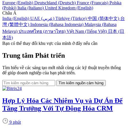
Europe (English)
Deutschland (Deutsch)
France (Français)
Polska
(Polski)
Italia (Italiano)
United Kingdom (English)
Châu Á
India (English)
UAE (عربي)
Türkiye (Türkçe)
中国 (简体中文)
台
灣 (繁體中文)
Indonesia (Bahasa Indonesia)
Malaysia (Bahasa
Melayu)
ประเทศไทย (ภาษาไทย)
Việt Nam (Tiếng Việt)
日本 (日
本語)
Bạn có thể thay đổi khu vực của mình ở đây nếu cần
Trung tâm Phát triển
Tìm hiểu về các sáng tạo mới nhất cùng các kỹ thuật truyền thống
để giúp doanh nghiệp của bạn phát triển.
Hợp Lý Hóa Các Nhiệm Vụ và Dự Án Để
Tăng Trưởng Với Tự Động Hóa CRM
9 phút