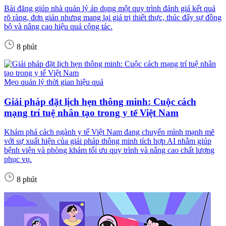
Bài đăng giúp nhà quản lý áp dụng một quy trình đánh giá kết quả
rõ ràng, đơn giản nhưng mang lại giá trị thiết thực, thúc đẩy sự đồng
bộ và nâng cao hiệu quả cộng tác.
8 phút
Mẹo quản lý thời gian hiệu quả
Giải pháp đặt lịch hẹn thông minh: Cuộc cách
mạng trí tuệ nhân tạo trong y tế Việt Nam
Khám phá cách ngành y tế Việt Nam đang chuyển mình mạnh mẽ
với sự xuất hiện của giải pháp thông minh tích hợp AI nhằm giúp
bệnh viện và phòng khám tối ưu quy trình và nâng cao chất lượng
phục vụ.
8 phút