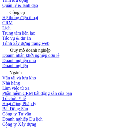
Tính lưu động
Quản lý & lãnh đạo
Công cụ
Hệ thống điện thoại
CRM
Lịch
Trung tâm liên lạc
Tác vụ & dự án
Trình xây dựng trang web
Quy mô doanh nghiệp
Doanh nhân khởi nghiệp đơn lẻ
Doanh nghiệp nhỏ
Doanh nghiệp
Ngành
Vận tải và lưu kho
Nhà hàng
Làm việc từ xa
Phần mềm CRM bất động sản của bạn
Tổ chức Y tế
Hoạt động Pháp lý
Bất Động Sản
Công ty Tư vấn
Doanh nghiệp Du lịch
Công ty Xây dựng