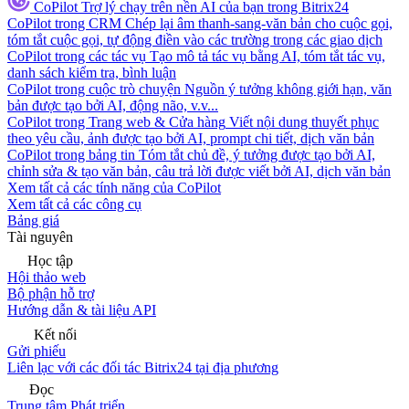
CoPilot
Trợ lý chạy trên nền AI của bạn trong Bitrix24
CoPilot trong CRM
Chép lại âm thanh-sang-văn bản cho cuộc gọi,
tóm tắt cuộc gọi, tự động điền vào các trường trong các giao dịch
CoPilot trong các tác vụ
Tạo mô tả tác vụ bằng AI, tóm tắt tác vụ,
danh sách kiểm tra, bình luận
CoPilot trong cuộc trò chuyện
Nguồn ý tưởng không giới hạn, văn
bản được tạo bởi AI, động não, v.v...
CoPilot trong Trang web & Cửa hàng
Viết nội dung thuyết phục
theo yêu cầu, ảnh được tạo bởi AI, prompt chi tiết, dịch văn bản
CoPilot trong bảng tin
Tóm tắt chủ đề, ý tưởng được tạo bởi AI,
chỉnh sửa & tạo văn bản, câu trả lời được viết bởi AI, dịch văn bản
Xem tất cả các tính năng của CoPilot
Xem tất cả các công cụ
Bảng giá
Tài nguyên
Học tập
Hội thảo web
Bộ phận hỗ trợ
Hướng dẫn & tài liệu API
Kết nối
Gửi phiếu
Liên lạc với các đối tác Bitrix24 tại địa phương
Đọc
Trung tâm Phát triển