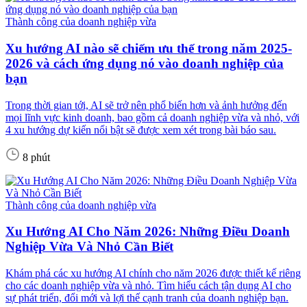
Thành công của doanh nghiệp vừa
Xu hướng AI nào sẽ chiếm ưu thế trong năm 2025-
2026 và cách ứng dụng nó vào doanh nghiệp của
bạn
Trong thời gian tới, AI sẽ trở nên phổ biến hơn và ảnh hưởng đến
mọi lĩnh vực kinh doanh, bao gồm cả doanh nghiệp vừa và nhỏ, với
4 xu hướng dự kiến nổi bật sẽ được xem xét trong bài báo sau.
8 phút
Thành công của doanh nghiệp vừa
Xu Hướng AI Cho Năm 2026: Những Điều Doanh
Nghiệp Vừa Và Nhỏ Cần Biết
Khám phá các xu hướng AI chính cho năm 2026 được thiết kế riêng
cho các doanh nghiệp vừa và nhỏ. Tìm hiểu cách tận dụng AI cho
sự phát triển, đổi mới và lợi thế cạnh tranh của doanh nghiệp bạn.