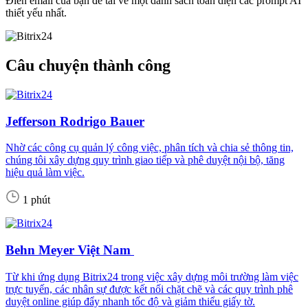
Điền email của bạn để tải về một danh sách toàn diện các prompt AI
thiết yếu nhất.
Câu chuyện thành công
Jefferson Rodrigo Bauer
Nhờ các công cụ quản lý công việc, phân tích và chia sẻ thông tin,
chúng tôi xây dựng quy trình giao tiếp và phê duyệt nội bộ, tăng
hiệu quả làm việc.
1 phút
Behn Meyer Việt Nam
Từ khi ứng dụng Bitrix24 trong việc xây dựng môi trường làm việc
trực tuyến, các nhân sự được kết nối chặt chẽ và các quy trình phê
duyệt online giúp đẩy nhanh tốc độ và giảm thiểu giấy tờ.