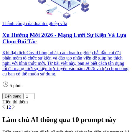
Thành công của doanh nghiệp vừa
Xu Hướng Mới 2026 - Mạng Lưới Sự Kiện Và Lựa
Chọn Đối Tác
Khi đại dịch Covid bùng phát, các doanh nghiệp bắt đầu cài đặt
phần mềm tổ chức sự kiện và đào tạo nhân viên để giúp họ thích
nghi với hình thức mới. Từ bài viết này, bạn sẽ biết cách tận dụng
tối đa mạng lưới sự kiện trực tuyến vào năm 2026 và lựa chọn công
cụ bạn có thể muốn sử dụng.
5 phút
Đến trang
Hiển thị thêm
1
2
Làm chủ AI thông qua 10 prompt này