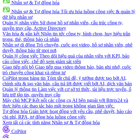
Nhân sự & Tự động hóa
Nhân sự & Tự động hóa
Tối ưu hóa luồng công việc & quản lý
dữ liệu nhân sự
Quản lý nhân viên
Sử dụng hồ sơ nhân viên, cấu trúc công ty,
quyền truy cập, Active Directory
Văn hóa & gắn kết
Nhận tin tức công ty, bình chọn, huy hiệu trân
trọng, thẻ, thông báo cá nhân
Nhân sự di động
Trò chuyện, cuộc gọi video, hồ sơ nhân viên, phê
duyệt, thông báo từ mọi nơi
Quản lý công việc
Theo dõi hiệu quả của nhân viên với KPI, báo
cáo công việc, chế độ xem giám sát viên
Giao tiếp nội bộ
Giao tiếp qua video thông báo, bản ghi nhớ, cuộc
trò chuyện công khai và riêng tư
CoPilot trong bảng tin
Tóm tắt chủ đề, ý tưởng được tạo bởi AI,
chỉnh sửa & tạo văn bản, câu trả lời được viết bởi AI, dịch văn bản
Quản lý thông tin
Làm việc với cơ sở tri thức, tài liệu trực tuyến, ổ
lưu trữ tập tin, quyền truy cập
Máy chủ MCP
Kết nối các công cụ AI bên ngoài với Bitrix24 và
thực hiện các thao tác bảo mật trong không gian làm việc.
Tự động hóa
Giản lược hoạt động với yêu cầu, phê duyệt, báo cáo
chi phí, RPA, tự động hóa luồng công việc
Xem tất cả các tính năng Nhân sự & Tự động hóa
CoPilot