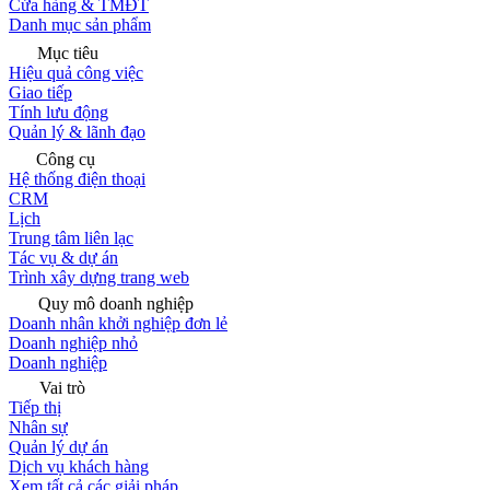
Cửa hàng & TMĐT
Danh mục sản phẩm
Mục tiêu
Hiệu quả công việc
Giao tiếp
Tính lưu động
Quản lý & lãnh đạo
Công cụ
Hệ thống điện thoại
CRM
Lịch
Trung tâm liên lạc
Tác vụ & dự án
Trình xây dựng trang web
Quy mô doanh nghiệp
Doanh nhân khởi nghiệp đơn lẻ
Doanh nghiệp nhỏ
Doanh nghiệp
Vai trò
Tiếp thị
Nhân sự
Quản lý dự án
Dịch vụ khách hàng
Xem tất cả các giải pháp