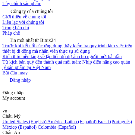
Tùy chỉnh sản phẩm
Công ty của chúng tôi
Giới thiệu về chúng tôi
Liên lạc với chúng tôi
Trong báo chí
Pháp chế
Tin mới nhất từ Bitrix24
Trước khi kết nối các ứng dụng, hãy kiểm tra quy trình làm việc trên
thiết bị di động mà nhân viên thực sự sử dụng
Kiến thức nền tảng về lập tiến độ dự án cho người mới bắt đầu
Từ kịch bản quý đến thành quả mỗi tuần: Nhịp điệu nâng cao quản
lý sản phẩm tại Việt Nam
Bắt đầu ngay
Đăng nhập
Đăng nhập
My account
vn
Châu Mỹ
United States (English)
América Latina (Español)
Brasil (Português)
México (Español)
Colombia (Español)
Châu Âu