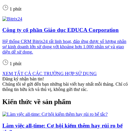
1 phút
Công ty cổ phần Giáo dục EDUCA Corporation
Hệ thống CRM Bitrix24 rất linh hoạt, đáp ứng được số lượng nhân
sự kinh doanh lớn sử dụng với khoảng hơn 1.000 nhân sự và giao
diện dễ sử dụng.
1 phút
XEM TẤT CẢ CÁC TRƯỜNG HỢP SỬ DỤNG
Đăng ký nhận bản tin!
Chúng tôi sẽ gửi đến bạn những bài viết hay nhất mỗi tháng. Chỉ có
thông tin hữu ích và thú vị, không gửi thư rác.
Kiến thức về sản phẩm
Làm việc all-time: Cơ hội kiếm thêm hay rủi ro bế