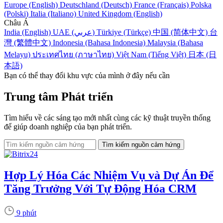
Europe (English)
Deutschland (Deutsch)
France (Français)
Polska
(Polski)
Italia (Italiano)
United Kingdom (English)
Châu Á
India (English)
UAE (عربي)
Türkiye (Türkçe)
中国 (简体中文)
台
灣 (繁體中文)
Indonesia (Bahasa Indonesia)
Malaysia (Bahasa
Melayu)
ประเทศไทย (ภาษาไทย)
Việt Nam (Tiếng Việt)
日本 (日
本語)
Bạn có thể thay đổi khu vực của mình ở đây nếu cần
Trung tâm Phát triển
Tìm hiểu về các sáng tạo mới nhất cùng các kỹ thuật truyền thống
để giúp doanh nghiệp của bạn phát triển.
Hợp Lý Hóa Các Nhiệm Vụ và Dự Án Để
Tăng Trưởng Với Tự Động Hóa CRM
9 phút