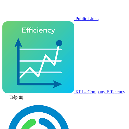
Public Links
KPI – Company Efficiency
Tiếp thị