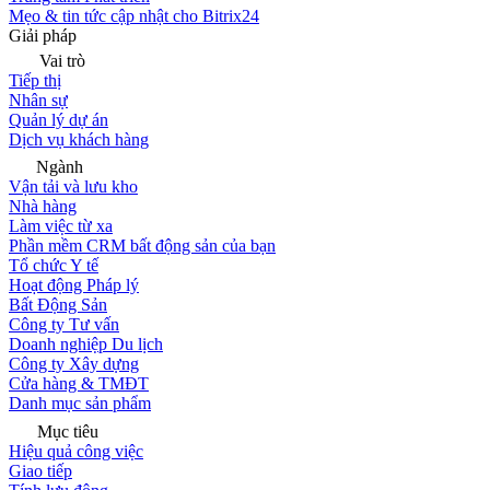
Mẹo & tin tức cập nhật cho Bitrix24
Giải pháp
Vai trò
Tiếp thị
Nhân sự
Quản lý dự án
Dịch vụ khách hàng
Ngành
Vận tải và lưu kho
Nhà hàng
Làm việc từ xa
Phần mềm CRM bất động sản của bạn
Tổ chức Y tế
Hoạt động Pháp lý
Bất Động Sản
Công ty Tư vấn
Doanh nghiệp Du lịch
Công ty Xây dựng
Cửa hàng & TMĐT
Danh mục sản phẩm
Mục tiêu
Hiệu quả công việc
Giao tiếp