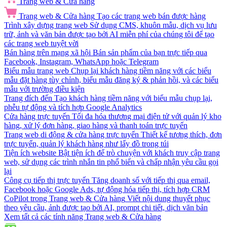
Trang web & Cửa hàng
Trang web & Cửa hàng
Tạo các trang web bán được hàng
Trình xây dựng trang web
Sử dụng CMS, khuôn mẫu, dịch vụ lưu
trữ, ảnh và văn bản được tạo bởi AI miễn phí của chúng tôi để tạo
các trang web tuyệt vời
Bán hàng trên mạng xã hội
Bán sản phẩm của bạn trực tiếp qua
Facebook, Instagram, WhatsApp hoặc Telegram
Biểu mẫu trang web
Chụp lại khách hàng tiềm năng với các biểu
mẫu đặt hàng tùy chỉnh, biểu mẫu đăng ký & phản hồi, và các biểu
mẫu với trường điều kiện
Trang đích đến
Tạo khách hàng tiềm năng với biểu mẫu chụp lại,
phễu tự động và tích hợp Google Analytics
Cửa hàng trực tuyến
Tối đa hóa thương mại điện tử với quản lý kho
hàng, xử lý đơn hàng, giao hàng và thanh toán trực tuyến
Trang web di động & cửa hàng trực tuyến
Thiết kế tương thích, đơn
trực tuyến, quản lý khách hàng như lấy đồ trong túi
Tiện ích website
Bật tiện ích để trò chuyện với khách truy cập trang
web, sử dụng các trình nhắn tin phổ biến và chấp nhận yêu cầu gọi
lại
Công cụ tiếp thị trực tuyến
Tăng doanh số với tiếp thị qua email,
Facebook hoặc Google Ads, tự động hóa tiếp thị, tích hợp CRM
CoPilot trong Trang web & Cửa hàng
Viết nội dung thuyết phục
theo yêu cầu, ảnh được tạo bởi AI, prompt chi tiết, dịch văn bản
Xem tất cả các tính năng Trang web & Cửa hàng