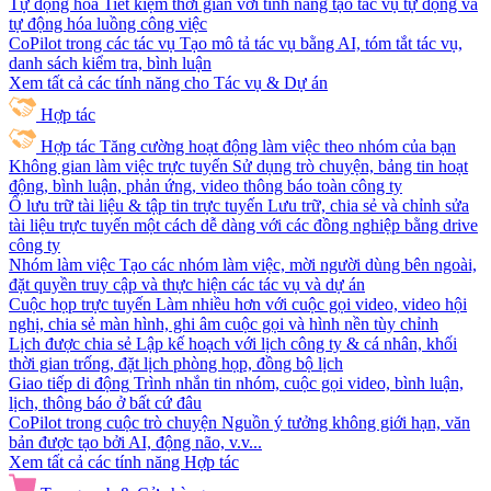
Tự động hóa
Tiết kiệm thời gian với tính năng tạo tác vụ tự động và
tự động hóa luồng công việc
CoPilot trong các tác vụ
Tạo mô tả tác vụ bằng AI, tóm tắt tác vụ,
danh sách kiểm tra, bình luận
Xem tất cả các tính năng cho Tác vụ & Dự án
Hợp tác
Hợp tác
Tăng cường hoạt động làm việc theo nhóm của bạn
Không gian làm việc trực tuyến
Sử dụng trò chuyện, bảng tin hoạt
động, bình luận, phản ứng, video thông báo toàn công ty
Ổ lưu trữ tài liệu & tập tin trực tuyến
Lưu trữ, chia sẻ và chỉnh sửa
tài liệu trực tuyến một cách dễ dàng với các đồng nghiệp bằng drive
công ty
Nhóm làm việc
Tạo các nhóm làm việc, mời người dùng bên ngoài,
đặt quyền truy cập và thực hiện các tác vụ và dự án
Cuộc họp trực tuyến
Làm nhiều hơn với cuộc gọi video, video hội
nghị, chia sẻ màn hình, ghi âm cuộc gọi và hình nền tùy chỉnh
Lịch được chia sẻ
Lập kế hoạch với lịch công ty & cá nhân, khối
thời gian trống, đặt lịch phòng họp, đồng bộ lịch
Giao tiếp di động
Trình nhắn tin nhóm, cuộc gọi video, bình luận,
lịch, thông báo ở bất cứ đâu
CoPilot trong cuộc trò chuyện
Nguồn ý tưởng không giới hạn, văn
bản được tạo bởi AI, động não, v.v...
Xem tất cả các tính năng Hợp tác