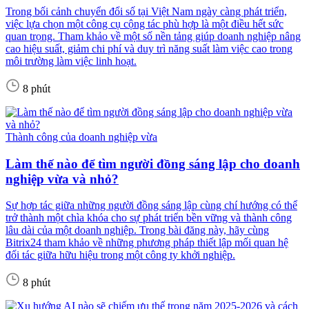
Trong bối cảnh chuyển đổi số tại Việt Nam ngày càng phát triển,
việc lựa chọn một công cụ cộng tác phù hợp là một điều hết sức
quan trọng. Tham khảo về một số nền tảng giúp doanh nghiệp nâng
cao hiệu suất, giảm chi phí và duy trì năng suất làm việc cao trong
môi trường làm việc linh hoạt.
8 phút
Thành công của doanh nghiệp vừa
Làm thế nào để tìm người đồng sáng lập cho doanh
nghiệp vừa và nhỏ?
Sự hợp tác giữa những người đồng sáng lập cùng chí hướng có thể
trở thành một chìa khóa cho sự phát triển bền vững và thành công
lâu dài của một doanh nghiệp. Trong bài đăng này, hãy cùng
Bitrix24 tham khảo về những phương pháp thiết lập mối quan hệ
đối tác giữa hữu hiệu trong một công ty khởi nghiệp.
8 phút