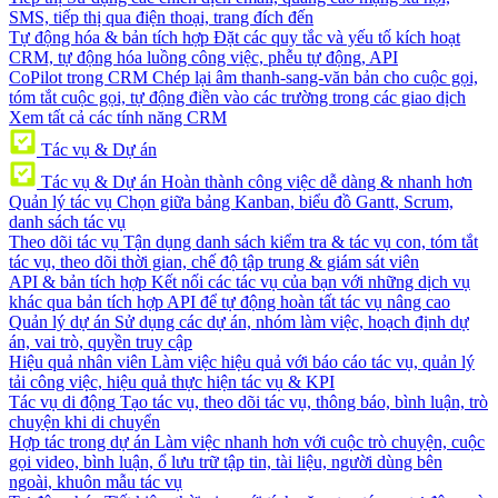
SMS, tiếp thị qua điện thoại, trang đích đến
Tự động hóa & bản tích hợp
Đặt các quy tắc và yếu tố kích hoạt
CRM, tự động hóa luồng công việc, phễu tự động, API
CoPilot trong CRM
Chép lại âm thanh-sang-văn bản cho cuộc gọi,
tóm tắt cuộc gọi, tự động điền vào các trường trong các giao dịch
Xem tất cả các tính năng CRM
Tác vụ & Dự án
Tác vụ & Dự án
Hoàn thành công việc dễ dàng & nhanh hơn
Quản lý tác vụ
Chọn giữa bảng Kanban, biểu đồ Gantt, Scrum,
danh sách tác vụ
Theo dõi tác vụ
Tận dụng danh sách kiểm tra & tác vụ con, tóm tắt
tác vụ, theo dõi thời gian, chế độ tập trung & giám sát viên
API & bản tích hợp
Kết nối các tác vụ của bạn với những dịch vụ
khác qua bản tích hợp API để tự động hoàn tất tác vụ nâng cao
Quản lý dự án
Sử dụng các dự án, nhóm làm việc, hoạch định dự
án, vai trò, quyền truy cập
Hiệu quả nhân viên
Làm việc hiệu quả với báo cáo tác vụ, quản lý
tải công việc, hiệu quả thực hiện tác vụ & KPI
Tác vụ di động
Tạo tác vụ, theo dõi tác vụ, thông báo, bình luận, trò
chuyện khi di chuyển
Hợp tác trong dự án
Làm việc nhanh hơn với cuộc trò chuyện, cuộc
gọi video, bình luận, ổ lưu trữ tập tin, tài liệu, người dùng bên
ngoài, khuôn mẫu tác vụ