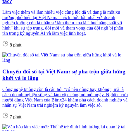
tắc?
Làm việc thêm và làm nhiều việc cùng lúc đã và đang là một xu
hướng phổ biến tại Việt Nam. Thách thức lớn nhất với doanh
nghiệp không còn là nhân sự làm thêm, mà là “thuế năng suất vô
hình” khi sự tập trung, đổi mới và tham vọng của đội ngũ bị phân
tán trong kỷ nguyên AI và làm việc linh hoạt.
8 phút
Chuyển đổi số tại Việt Nam: sự pha trộn giữa hứng
khởi và lo lắng
Công nghệ không còn là câu hỏi “có nên dùng hay không”, mà là
cách doanh nghiệp sống và làm việc cùng nó mỗi ngày. Nghiên cứu
người dùng Việt Nam của Bitrix24 khám phá cách doanh nghiệp và
nhân sự Việt Nam trải nghiệm kỷ nguyên làm việc số.
7 phút