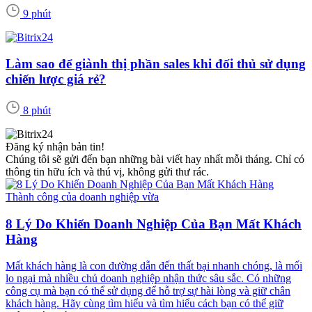
9 phút
Làm sao để giành thị phần sales khi đối thủ sử dụng
chiến lược giá rẻ?
8 phút
Đăng ký nhận bản tin!
Chúng tôi sẽ gửi đến bạn những bài viết hay nhất mỗi tháng. Chỉ có
thông tin hữu ích và thú vị, không gửi thư rác.
Thành công của doanh nghiệp vừa
8 Lý Do Khiến Doanh Nghiệp Của Bạn Mất Khách
Hàng
Mất khách hàng là con đường dẫn đến thất bại nhanh chóng, là mối
lo ngại mà nhiều chủ doanh nghiệp nhận thức sâu sắc. Có những
công cụ mà bạn có thể sử dụng để hỗ trợ sự hài lòng và giữ chân
khách hàng. Hãy cùng tìm hiểu và tìm hiểu cách bạn có thể giữ