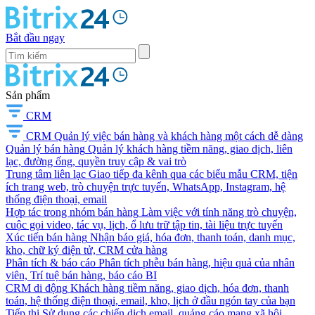
Bắt đầu ngay
Sản phẩm
CRM
CRM
Quản lý việc bán hàng và khách hàng một cách dễ dàng
Quản lý bán hàng
Quản lý khách hàng tiềm năng, giao dịch, liên
lạc, đường ống, quyền truy cập & vai trò
Trung tâm liên lạc
Giao tiếp đa kênh qua các biểu mẫu CRM, tiện
ích trang web, trò chuyện trực tuyến, WhatsApp, Instagram, hệ
thống điện thoại, email
Hợp tác trong nhóm bán hàng
Làm việc với tính năng trò chuyện,
cuộc gọi video, tác vụ, lịch, ổ lưu trữ tập tin, tài liệu trực tuyến
Xúc tiến bán hàng
Nhận báo giá, hóa đơn, thanh toán, danh mục,
kho, chữ ký điện tử, CRM cửa hàng
Phân tích & báo cáo
Phân tích phễu bán hàng, hiệu quả của nhân
viên, Trí tuệ bán hàng, báo cáo BI
CRM di động
Khách hàng tiềm năng, giao dịch, hóa đơn, thanh
toán, hệ thống điện thoại, email, kho, lịch ở đầu ngón tay của bạn
Tiếp thị
Sử dụng các chiến dịch email, quảng cáo mạng xã hội,