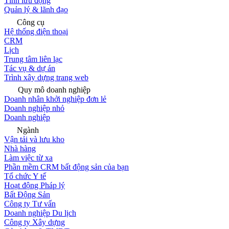
Tính lưu động
Quản lý & lãnh đạo
Công cụ
Hệ thống điện thoại
CRM
Lịch
Trung tâm liên lạc
Tác vụ & dự án
Trình xây dựng trang web
Quy mô doanh nghiệp
Doanh nhân khởi nghiệp đơn lẻ
Doanh nghiệp nhỏ
Doanh nghiệp
Ngành
Vận tải và lưu kho
Nhà hàng
Làm việc từ xa
Phần mềm CRM bất động sản của bạn
Tổ chức Y tế
Hoạt động Pháp lý
Bất Động Sản
Công ty Tư vấn
Doanh nghiệp Du lịch
Công ty Xây dựng