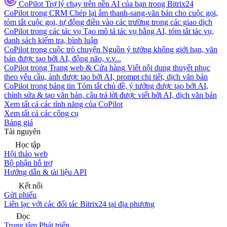
CoPilot
Trợ lý chạy trên nền AI của bạn trong Bitrix24
CoPilot trong CRM
Chép lại âm thanh-sang-văn bản cho cuộc gọi,
tóm tắt cuộc gọi, tự động điền vào các trường trong các giao dịch
CoPilot trong các tác vụ
Tạo mô tả tác vụ bằng AI, tóm tắt tác vụ,
danh sách kiểm tra, bình luận
CoPilot trong cuộc trò chuyện
Nguồn ý tưởng không giới hạn, văn
bản được tạo bởi AI, động não, v.v...
CoPilot trong Trang web & Cửa hàng
Viết nội dung thuyết phục
theo yêu cầu, ảnh được tạo bởi AI, prompt chi tiết, dịch văn bản
CoPilot trong bảng tin
Tóm tắt chủ đề, ý tưởng được tạo bởi AI,
chỉnh sửa & tạo văn bản, câu trả lời được viết bởi AI, dịch văn bản
Xem tất cả các tính năng của CoPilot
Xem tất cả các công cụ
Bảng giá
Tài nguyên
Học tập
Hội thảo web
Bộ phận hỗ trợ
Hướng dẫn & tài liệu API
Kết nối
Gửi phiếu
Liên lạc với các đối tác Bitrix24 tại địa phương
Đọc
Trung tâm Phát triển