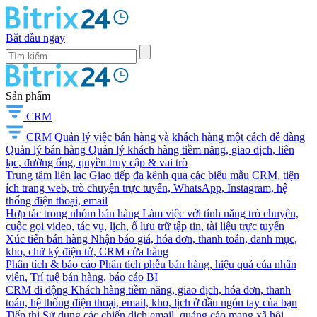
Bắt đầu ngay
Sản phẩm
CRM
CRM
Quản lý việc bán hàng và khách hàng một cách dễ dàng
Quản lý bán hàng
Quản lý khách hàng tiềm năng, giao dịch, liên
lạc, đường ống, quyền truy cập & vai trò
Trung tâm liên lạc
Giao tiếp đa kênh qua các biểu mẫu CRM, tiện
ích trang web, trò chuyện trực tuyến, WhatsApp, Instagram, hệ
thống điện thoại, email
Hợp tác trong nhóm bán hàng
Làm việc với tính năng trò chuyện,
cuộc gọi video, tác vụ, lịch, ổ lưu trữ tập tin, tài liệu trực tuyến
Xúc tiến bán hàng
Nhận báo giá, hóa đơn, thanh toán, danh mục,
kho, chữ ký điện tử, CRM cửa hàng
Phân tích & báo cáo
Phân tích phễu bán hàng, hiệu quả của nhân
viên, Trí tuệ bán hàng, báo cáo BI
CRM di động
Khách hàng tiềm năng, giao dịch, hóa đơn, thanh
toán, hệ thống điện thoại, email, kho, lịch ở đầu ngón tay của bạn
Tiếp thị
Sử dụng các chiến dịch email, quảng cáo mạng xã hội,