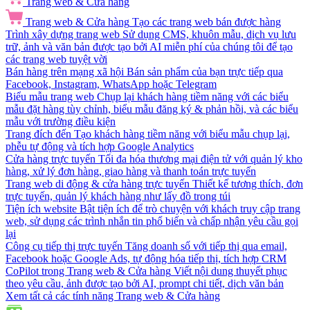
Trang web & Cửa hàng
Trang web & Cửa hàng
Tạo các trang web bán được hàng
Trình xây dựng trang web
Sử dụng CMS, khuôn mẫu, dịch vụ lưu
trữ, ảnh và văn bản được tạo bởi AI miễn phí của chúng tôi để tạo
các trang web tuyệt vời
Bán hàng trên mạng xã hội
Bán sản phẩm của bạn trực tiếp qua
Facebook, Instagram, WhatsApp hoặc Telegram
Biểu mẫu trang web
Chụp lại khách hàng tiềm năng với các biểu
mẫu đặt hàng tùy chỉnh, biểu mẫu đăng ký & phản hồi, và các biểu
mẫu với trường điều kiện
Trang đích đến
Tạo khách hàng tiềm năng với biểu mẫu chụp lại,
phễu tự động và tích hợp Google Analytics
Cửa hàng trực tuyến
Tối đa hóa thương mại điện tử với quản lý kho
hàng, xử lý đơn hàng, giao hàng và thanh toán trực tuyến
Trang web di động & cửa hàng trực tuyến
Thiết kế tương thích, đơn
trực tuyến, quản lý khách hàng như lấy đồ trong túi
Tiện ích website
Bật tiện ích để trò chuyện với khách truy cập trang
web, sử dụng các trình nhắn tin phổ biến và chấp nhận yêu cầu gọi
lại
Công cụ tiếp thị trực tuyến
Tăng doanh số với tiếp thị qua email,
Facebook hoặc Google Ads, tự động hóa tiếp thị, tích hợp CRM
CoPilot trong Trang web & Cửa hàng
Viết nội dung thuyết phục
theo yêu cầu, ảnh được tạo bởi AI, prompt chi tiết, dịch văn bản
Xem tất cả các tính năng Trang web & Cửa hàng