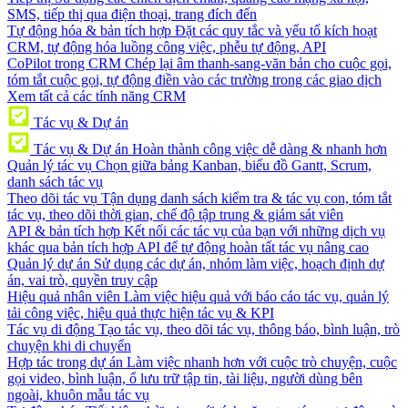
SMS, tiếp thị qua điện thoại, trang đích đến
Tự động hóa & bản tích hợp
Đặt các quy tắc và yếu tố kích hoạt
CRM, tự động hóa luồng công việc, phễu tự động, API
CoPilot trong CRM
Chép lại âm thanh-sang-văn bản cho cuộc gọi,
tóm tắt cuộc gọi, tự động điền vào các trường trong các giao dịch
Xem tất cả các tính năng CRM
Tác vụ & Dự án
Tác vụ & Dự án
Hoàn thành công việc dễ dàng & nhanh hơn
Quản lý tác vụ
Chọn giữa bảng Kanban, biểu đồ Gantt, Scrum,
danh sách tác vụ
Theo dõi tác vụ
Tận dụng danh sách kiểm tra & tác vụ con, tóm tắt
tác vụ, theo dõi thời gian, chế độ tập trung & giám sát viên
API & bản tích hợp
Kết nối các tác vụ của bạn với những dịch vụ
khác qua bản tích hợp API để tự động hoàn tất tác vụ nâng cao
Quản lý dự án
Sử dụng các dự án, nhóm làm việc, hoạch định dự
án, vai trò, quyền truy cập
Hiệu quả nhân viên
Làm việc hiệu quả với báo cáo tác vụ, quản lý
tải công việc, hiệu quả thực hiện tác vụ & KPI
Tác vụ di động
Tạo tác vụ, theo dõi tác vụ, thông báo, bình luận, trò
chuyện khi di chuyển
Hợp tác trong dự án
Làm việc nhanh hơn với cuộc trò chuyện, cuộc
gọi video, bình luận, ổ lưu trữ tập tin, tài liệu, người dùng bên
ngoài, khuôn mẫu tác vụ