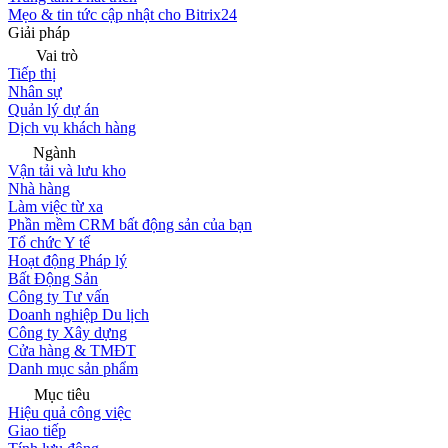
Mẹo & tin tức cập nhật cho Bitrix24
Giải pháp
Vai trò
Tiếp thị
Nhân sự
Quản lý dự án
Dịch vụ khách hàng
Ngành
Vận tải và lưu kho
Nhà hàng
Làm việc từ xa
Phần mềm CRM bất động sản của bạn
Tổ chức Y tế
Hoạt động Pháp lý
Bất Động Sản
Công ty Tư vấn
Doanh nghiệp Du lịch
Công ty Xây dựng
Cửa hàng & TMĐT
Danh mục sản phẩm
Mục tiêu
Hiệu quả công việc
Giao tiếp