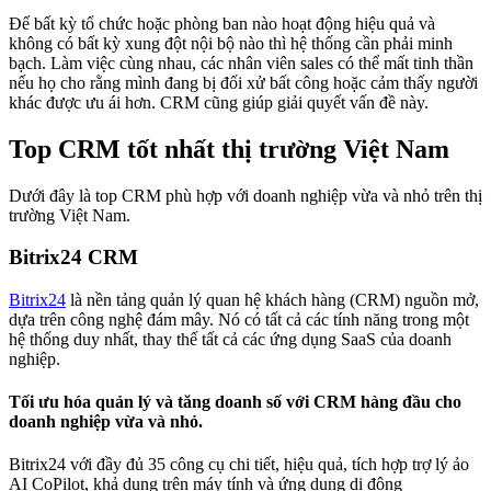
Để bất kỳ tổ chức hoặc phòng ban nào hoạt động hiệu quả và
không có bất kỳ xung đột nội bộ nào thì hệ thống cần phải minh
bạch. Làm việc cùng nhau, các nhân viên sales có thể mất tinh thần
nếu họ cho rằng mình đang bị đối xử bất công hoặc cảm thấy người
khác được ưu ái hơn. CRM cũng giúp giải quyết vấn đề này.
Top CRM tốt nhất thị trường Việt Nam
Dưới đây là top CRM phù hợp với doanh nghiệp vừa và nhỏ trên thị
trường Việt Nam.
Bitrix24 CRM
Bitrix24
là nền tảng quản lý quan hệ khách hàng (CRM) nguồn mở,
dựa trên công nghệ đám mây. Nó có tất cả các tính năng trong một
hệ thống duy nhất, thay thế tất cả các ứng dụng SaaS của doanh
nghiệp.
Tối ưu hóa quản lý và tăng doanh số với CRM hàng đầu cho
doanh nghiệp vừa và nhỏ.
Bitrix24 với đầy đủ 35 công cụ chi tiết, hiệu quả, tích hợp trợ lý ảo
AI CoPilot, khả dụng trên máy tính và ứng dụng di động