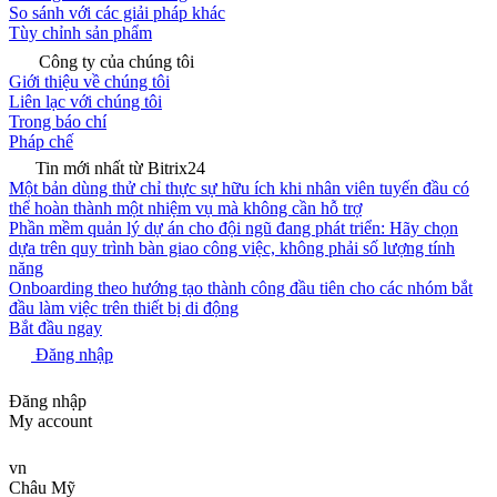
So sánh với các giải pháp khác
Tùy chỉnh sản phẩm
Công ty của chúng tôi
Giới thiệu về chúng tôi
Liên lạc với chúng tôi
Trong báo chí
Pháp chế
Tin mới nhất từ Bitrix24
Một bản dùng thử chỉ thực sự hữu ích khi nhân viên tuyến đầu có
thể hoàn thành một nhiệm vụ mà không cần hỗ trợ
Phần mềm quản lý dự án cho đội ngũ đang phát triển: Hãy chọn
dựa trên quy trình bàn giao công việc, không phải số lượng tính
năng
Onboarding theo hướng tạo thành công đầu tiên cho các nhóm bắt
đầu làm việc trên thiết bị di động
Bắt đầu ngay
Đăng nhập
Đăng nhập
My account
vn
Châu Mỹ