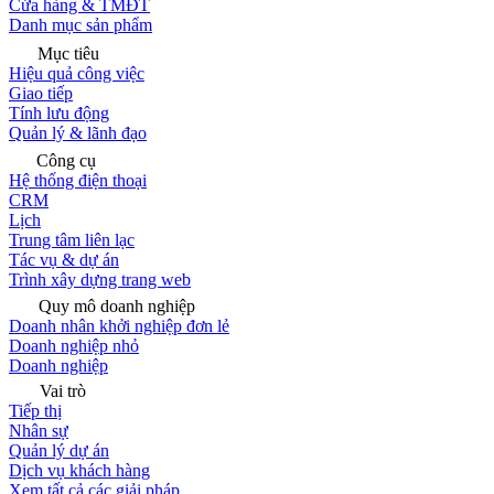
Cửa hàng & TMĐT
Danh mục sản phẩm
Mục tiêu
Hiệu quả công việc
Giao tiếp
Tính lưu động
Quản lý & lãnh đạo
Công cụ
Hệ thống điện thoại
CRM
Lịch
Trung tâm liên lạc
Tác vụ & dự án
Trình xây dựng trang web
Quy mô doanh nghiệp
Doanh nhân khởi nghiệp đơn lẻ
Doanh nghiệp nhỏ
Doanh nghiệp
Vai trò
Tiếp thị
Nhân sự
Quản lý dự án
Dịch vụ khách hàng
Xem tất cả các giải pháp