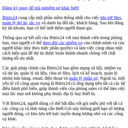
Đăng ký ngay để trải nghiệm sự khác biệt!
Bitrix24
cung cấp một phần mềm thống nhất cho việc
lưu trữ files
,
quản lý dự án, tác vụ
và danh bạ đối tác, khách hàng. Sau khi đăng
ký tài khoản, bạn có thể mời thêm người tham gia.
Thông qua sự kết nối của Bitrix24 với mọi thành viên trong phòng
ban, mọi người có thể
theo dõi các nhiệm vụ
của chính mình và của
người khác (tùy theo mức phân quyền) và làm việc cùng nhau một
cách hiệu quả để dự án được hoàn thành nhanh chóng với chất
lượng tối ưu nhất.
Các giải pháp chính của Bitrix24 bao gồm mạng xã hội, nhiệm vụ
và dự án, quản lý tài liệu, chia sẻ files, lịch và kế hoạch, quản lý
nhóm bán hàng, email, điện thoại và
quản lý nhân sự
. Ngoài ra, một
yếu tố vô cùng quan trọng là Bitrix24 có ứng dụng trên tất cả các hệ
điều hành phổ biến, giúp thành viên của phòng sales có thể làm việc
mọi lúc mọi nơi không phụ thuộc địa lý hay thiết bị.
Với Bitrix24, người dùng có thể bắt đầu với gói miễn phí với tất cả
các công cụ và tính năng cần thiết.Gói này không giới hạn số lượng
người dùng, có kho lưu trữ trực tuyến dung lượng nhỏ và các công
cụ khác.