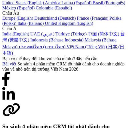
United States (English)
América Latina (Español)
Brasil (Português)
México (Español)
Colombia (Español)
Châu Âu
Europe (English)
Deutschland (Deutsch)
France (Français)
Polska
(Polski)
Italia (Italiano)
United Kingdom (English)
Châu Á
India (English)
UAE (عربي)
Türkiye (Türkçe)
中国 (简体中文)
台
灣 (繁體中文)
Indonesia (Bahasa Indonesia)
Malaysia (Bahasa
Melayu)
ประเทศไทย (ภาษาไทย)
Việt Nam (Tiếng Việt)
日本 (日
本語)
Bạn có thể thay đổi khu vực của mình ở đây nếu cần
Bài viết
So sánh 4 phần mềm CRM tốt nhất dành cho doanh nghiệp
vừa và nhỏ trên thị trường Việt Nam 2026
So sánh 4 phần mềm CRM tốt nhất dành cho