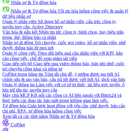
Nhân sự & Tự động hóa
Nhân sự & Tự động hóa
Tối ưu hóa luồng công việc & quản lý
dữ liệu nhân sự
Quản lý nhân viên
Sử dụng hồ sơ nhân viên, cấu trúc công ty,
quyền truy cập, Active Directory
Văn hóa & gắn kết
Nhận tin tức công ty, bình chọn, huy hiệu trân
trọng, thẻ, thông báo cá nhân
Nhân sự di động
Trò chuyện, cuộc gọi video, hồ sơ nhân viên, phê
duyệt, thông báo từ mọi nơi
Quản lý công việc
Theo dõi hiệu quả của nhân viên với KPI, báo
cáo công việc, chế độ xem giám sát viên
Giao tiếp nội bộ
Giao tiếp qua video thông báo, bản ghi nhớ, cuộc
trò chuyện công khai và riêng tư
CoPilot trong bảng tin
Tóm tắt chủ đề, ý tưởng được tạo bởi AI,
chỉnh sửa & tạo văn bản, câu trả lời được viết bởi AI, dịch văn bản
Quản lý thông tin
Làm việc với cơ sở tri thức, tài liệu trực tuyến, ổ
lưu trữ tập tin, quyền truy cập
Máy chủ MCP
Kết nối các công cụ AI bên ngoài với Bitrix24 và
thực hiện các thao tác bảo mật trong không gian làm việc.
Tự động hóa
Giản lược hoạt động với yêu cầu, phê duyệt, báo cáo
chi phí, RPA, tự động hóa luồng công việc
Xem tất cả các tính năng Nhân sự & Tự động hóa
CoPilot