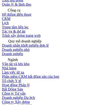
Tính lưu động
Quản lý & lãnh đạo
Công cụ
Hệ thống điện thoại
CRM
Lịch
Trung tâm liên lạc
Tác vụ & dự án
Trình xây dựng trang web
Quy mô doanh nghiệp
Doanh nhân khởi nghiệp đơn lẻ
Doanh nghiệp nhỏ
Doanh nghiệp
Ngành
Vận tải và lưu kho
Nhà hàng
Làm việc từ xa
Phần mềm CRM bất động sản của bạn
Tổ chức Y tế
Hoạt động Pháp lý
Bất Động Sản
Công ty Tư vấn
Doanh nghiệp Du lịch
Công ty Xây dựng