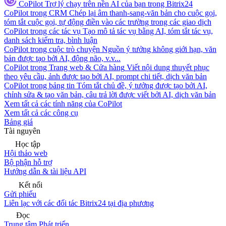
CoPilot
Trợ lý chạy trên nền AI của bạn trong Bitrix24
CoPilot trong CRM
Chép lại âm thanh-sang-văn bản cho cuộc gọi,
tóm tắt cuộc gọi, tự động điền vào các trường trong các giao dịch
CoPilot trong các tác vụ
Tạo mô tả tác vụ bằng AI, tóm tắt tác vụ,
danh sách kiểm tra, bình luận
CoPilot trong cuộc trò chuyện
Nguồn ý tưởng không giới hạn, văn
bản được tạo bởi AI, động não, v.v...
CoPilot trong Trang web & Cửa hàng
Viết nội dung thuyết phục
theo yêu cầu, ảnh được tạo bởi AI, prompt chi tiết, dịch văn bản
CoPilot trong bảng tin
Tóm tắt chủ đề, ý tưởng được tạo bởi AI,
chỉnh sửa & tạo văn bản, câu trả lời được viết bởi AI, dịch văn bản
Xem tất cả các tính năng của CoPilot
Xem tất cả các công cụ
Bảng giá
Tài nguyên
Học tập
Hội thảo web
Bộ phận hỗ trợ
Hướng dẫn & tài liệu API
Kết nối
Gửi phiếu
Liên lạc với các đối tác Bitrix24 tại địa phương
Đọc
Trung tâm Phát triển