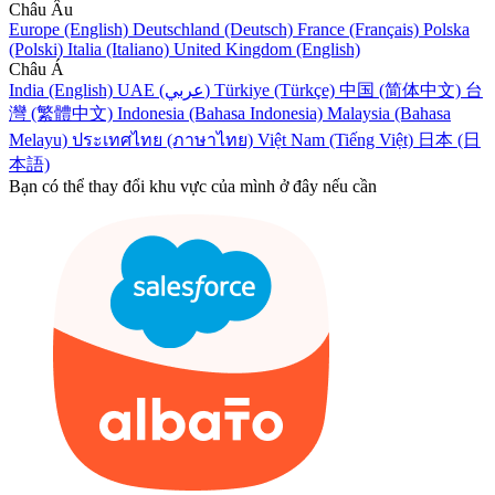
Châu Âu
Europe (English)
Deutschland (Deutsch)
France (Français)
Polska
(Polski)
Italia (Italiano)
United Kingdom (English)
Châu Á
India (English)
UAE (عربي)
Türkiye (Türkçe)
中国 (简体中文)
台
灣 (繁體中文)
Indonesia (Bahasa Indonesia)
Malaysia (Bahasa
Melayu)
ประเทศไทย (ภาษาไทย)
Việt Nam (Tiếng Việt)
日本 (日
本語)
Bạn có thể thay đổi khu vực của mình ở đây nếu cần