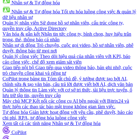
Nhân sự & Tự động hóa
Nhân sự & Tự động hóa
Tối ưu hóa luồng công việc & quản lý
dữ liệu nhân sự
Quản lý nhân viên
Sử dụng hồ sơ nhân viên, cấu trúc công ty,
quyền truy cập, Active Directory
Văn hóa & gắn kết
Nhận tin tức công ty, bình chọn, huy hiệu trân
trọng, thẻ, thông báo cá nhân
Nhân sự di động
Trò chuyện, cuộc gọi video, hồ sơ nhân viên, phê
duyệt, thông báo từ mọi nơi
Quản lý công việc
Theo dõi hiệu quả của nhân viên với KPI, báo
cáo công việc, chế độ xem giám sát viên
Giao tiếp nội bộ
Giao tiếp qua video thông báo, bản ghi nhớ, cuộc
trò chuyện công khai và riêng tư
CoPilot trong bảng tin
Tóm tắt chủ đề, ý tưởng được tạo bởi AI,
chỉnh sửa & tạo văn bản, câu trả lời được viết bởi AI, dịch văn bản
Quản lý thông tin
Làm việc với cơ sở tri thức, tài liệu trực tuyến, ổ
lưu trữ tập tin, quyền truy cập
Máy chủ MCP
Kết nối các công cụ AI bên ngoài với Bitrix24 và
thực hiện các thao tác bảo mật trong không gian làm việc.
Tự động hóa
Giản lược hoạt động với yêu cầu, phê duyệt, báo cáo
chi phí, RPA, tự động hóa luồng công việc
Xem tất cả các tính năng Nhân sự & Tự động hóa
CoPilot