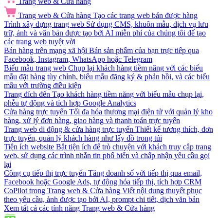
Trang web & Cửa hàng
Trang web & Cửa hàng
Tạo các trang web bán được hàng
Trình xây dựng trang web
Sử dụng CMS, khuôn mẫu, dịch vụ lưu
trữ, ảnh và văn bản được tạo bởi AI miễn phí của chúng tôi để tạo
các trang web tuyệt vời
Bán hàng trên mạng xã hội
Bán sản phẩm của bạn trực tiếp qua
Facebook, Instagram, WhatsApp hoặc Telegram
Biểu mẫu trang web
Chụp lại khách hàng tiềm năng với các biểu
mẫu đặt hàng tùy chỉnh, biểu mẫu đăng ký & phản hồi, và các biểu
mẫu với trường điều kiện
Trang đích đến
Tạo khách hàng tiềm năng với biểu mẫu chụp lại,
phễu tự động và tích hợp Google Analytics
Cửa hàng trực tuyến
Tối đa hóa thương mại điện tử với quản lý kho
hàng, xử lý đơn hàng, giao hàng và thanh toán trực tuyến
Trang web di động & cửa hàng trực tuyến
Thiết kế tương thích, đơn
trực tuyến, quản lý khách hàng như lấy đồ trong túi
Tiện ích website
Bật tiện ích để trò chuyện với khách truy cập trang
web, sử dụng các trình nhắn tin phổ biến và chấp nhận yêu cầu gọi
lại
Công cụ tiếp thị trực tuyến
Tăng doanh số với tiếp thị qua email,
Facebook hoặc Google Ads, tự động hóa tiếp thị, tích hợp CRM
CoPilot trong Trang web & Cửa hàng
Viết nội dung thuyết phục
theo yêu cầu, ảnh được tạo bởi AI, prompt chi tiết, dịch văn bản
Xem tất cả các tính năng Trang web & Cửa hàng