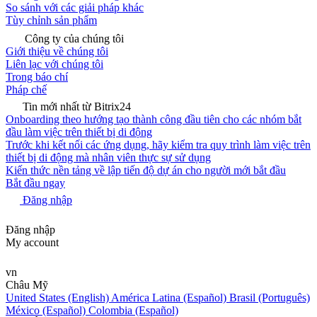
So sánh với các giải pháp khác
Tùy chỉnh sản phẩm
Công ty của chúng tôi
Giới thiệu về chúng tôi
Liên lạc với chúng tôi
Trong báo chí
Pháp chế
Tin mới nhất từ Bitrix24
Onboarding theo hướng tạo thành công đầu tiên cho các nhóm bắt
đầu làm việc trên thiết bị di động
Trước khi kết nối các ứng dụng, hãy kiểm tra quy trình làm việc trên
thiết bị di động mà nhân viên thực sự sử dụng
Kiến thức nền tảng về lập tiến độ dự án cho người mới bắt đầu
Bắt đầu ngay
Đăng nhập
Đăng nhập
My account
vn
Châu Mỹ
United States (English)
América Latina (Español)
Brasil (Português)
México (Español)
Colombia (Español)