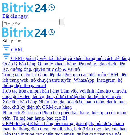
Bắt đầu ngay
Sản phẩm
CRM
CRM
Quản lý việc bán hàng và khách hàng một cách dễ dàng
Quản lý bán hàng
Quản lý khách hàng tiềm năng, giao dịch, liên
lạc, đường ống, quyền truy cập & vai trò
Trung tâm liên lạc
Giao tiếp đa kênh qua các biểu mẫu CRM, tiện
ích trang web, trò chuyện trực tuyến, WhatsApp, Instagram, hệ
thống điện thoại, email
Hợp tác trong nhóm bán hàng
Làm việc với tính năng trò chuyện,
cuộc gọi video, tác vụ, lịch, ổ lưu trữ tập tin, tài liệu trực tuyến
Xúc tiến bán hàng
Nhận báo giá, hóa đơn, thanh toán, danh mục,
kho, chữ ký điện tử, CRM cửa hàng
Phân tích & báo cáo
Phân tích phễu bán hàng, hiệu quả của nhân
viên, Trí tuệ bán hàng, báo cáo BI
CRM di động
Khách hàng tiềm năng, giao dịch, hóa đơn, thanh
toán, hệ thống điện thoại, email, kho, lịch ở đầu ngón tay của bạn
Tiếp thị
Sử dụng các chiến dịch email, quảng cáo mạng xã hội,