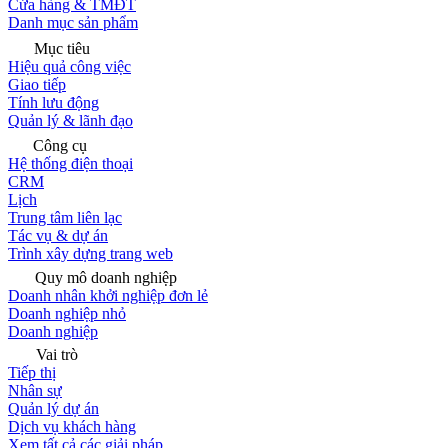
Cửa hàng & TMĐT
Danh mục sản phẩm
Mục tiêu
Hiệu quả công việc
Giao tiếp
Tính lưu động
Quản lý & lãnh đạo
Công cụ
Hệ thống điện thoại
CRM
Lịch
Trung tâm liên lạc
Tác vụ & dự án
Trình xây dựng trang web
Quy mô doanh nghiệp
Doanh nhân khởi nghiệp đơn lẻ
Doanh nghiệp nhỏ
Doanh nghiệp
Vai trò
Tiếp thị
Nhân sự
Quản lý dự án
Dịch vụ khách hàng
Xem tất cả các giải pháp