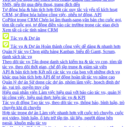
SMS, tiếp thị qua điện thoại, trang đích đến
Tự động hóa & bản tích hợp
Đặt các quy tắc và yếu tố kích hoạt
CRM, tự động hóa luồng công việc, phễu tự động, API
CoPilot trong CRM
Chép lại âm thanh-sang-văn bản cho cuộc gọi,
tóm tắt cuộc gọi, tự động điền vào các trường trong các giao dịch
Xem tất cả các tính năng CRM
Tác vụ & Dự án
Tác vụ & Dự án
Hoàn thành công việc dễ dàng & nhanh hơn
Quản lý tác vụ
Chọn giữa bảng Kanban, biểu đồ Gantt, Scrum,
danh sách tác vụ
Theo dõi tác vụ
Tận dụng danh sách kiểm tra & tác vụ con, tóm tắt
tác vụ, theo dõi thời gian, chế độ tập trung & giám sát viên
API & bản tích hợp
Kết nối các tác vụ của bạn với những dịch vụ
khác qua bản tích hợp API để tự động hoàn tất tác vụ nâng cao
Quản lý dự án
Sử dụng các dự án, nhóm làm việc, hoạch định dự
án, vai trò, quyền truy cập
Hiệu quả nhân viên
Làm việc hiệu quả với báo cáo tác vụ, quản lý
tải công việc, hiệu quả thực hiện tác vụ & KPI
Tác vụ di động
Tạo tác vụ, theo dõi tác vụ, thông báo, bình luận, trò
chuyện khi di chuyển
Hợp tác trong dự án
Làm việc nhanh hơn với cuộc trò chuyện, cuộc
gọi video, bình luận, ổ lưu trữ tập tin, tài liệu, người dùng bên
ngoài, khuôn mẫu tác vụ