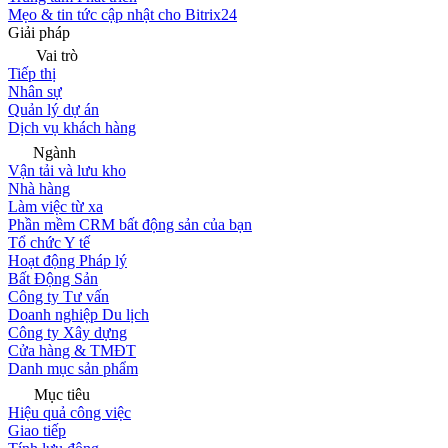
Mẹo & tin tức cập nhật cho Bitrix24
Giải pháp
Vai trò
Tiếp thị
Nhân sự
Quản lý dự án
Dịch vụ khách hàng
Ngành
Vận tải và lưu kho
Nhà hàng
Làm việc từ xa
Phần mềm CRM bất động sản của bạn
Tổ chức Y tế
Hoạt động Pháp lý
Bất Động Sản
Công ty Tư vấn
Doanh nghiệp Du lịch
Công ty Xây dựng
Cửa hàng & TMĐT
Danh mục sản phẩm
Mục tiêu
Hiệu quả công việc
Giao tiếp