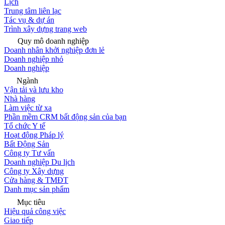
Lịch
Trung tâm liên lạc
Tác vụ & dự án
Trình xây dựng trang web
Quy mô doanh nghiệp
Doanh nhân khởi nghiệp đơn lẻ
Doanh nghiệp nhỏ
Doanh nghiệp
Ngành
Vận tải và lưu kho
Nhà hàng
Làm việc từ xa
Phần mềm CRM bất động sản của bạn
Tổ chức Y tế
Hoạt động Pháp lý
Bất Động Sản
Công ty Tư vấn
Doanh nghiệp Du lịch
Công ty Xây dựng
Cửa hàng & TMĐT
Danh mục sản phẩm
Mục tiêu
Hiệu quả công việc
Giao tiếp