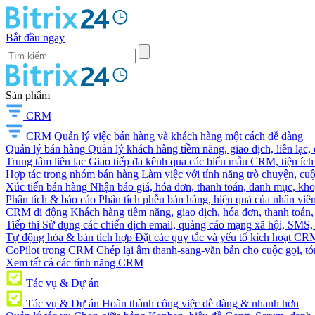
Bắt đầu ngay
Sản phẩm
CRM
CRM
Quản lý việc bán hàng và khách hàng một cách dễ dàng
Quản lý bán hàng
Quản lý khách hàng tiềm năng, giao dịch, liên lạc,
Trung tâm liên lạc
Giao tiếp đa kênh qua các biểu mẫu CRM, tiện ích 
Hợp tác trong nhóm bán hàng
Làm việc với tính năng trò chuyện, cuộc g
Xúc tiến bán hàng
Nhận báo giá, hóa đơn, thanh toán, danh mục, kh
Phân tích & báo cáo
Phân tích phễu bán hàng, hiệu quả của nhân viên
CRM di động
Khách hàng tiềm năng, giao dịch, hóa đơn, thanh toán, 
Tiếp thị
Sử dụng các chiến dịch email, quảng cáo mạng xã hội, SMS, ti
Tự động hóa & bản tích hợp
Đặt các quy tắc và yếu tố kích hoạt CR
CoPilot trong CRM
Chép lại âm thanh-sang-văn bản cho cuộc gọi, tóm
Xem tất cả các tính năng CRM
Tác vụ & Dự án
Tác vụ & Dự án
Hoàn thành công việc dễ dàng & nhanh hơn