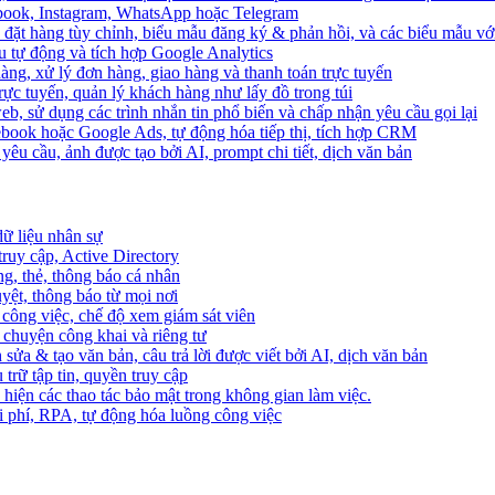
ebook, Instagram, WhatsApp hoặc Telegram
 đặt hàng tùy chỉnh, biểu mẫu đăng ký & phản hồi, và các biểu mẫu với
u tự động và tích hợp Google Analytics
àng, xử lý đơn hàng, giao hàng và thanh toán trực tuyến
trực tuyến, quản lý khách hàng như lấy đồ trong túi
web, sử dụng các trình nhắn tin phổ biến và chấp nhận yêu cầu gọi lại
cebook hoặc Google Ads, tự động hóa tiếp thị, tích hợp CRM
yêu cầu, ảnh được tạo bởi AI, prompt chi tiết, dịch văn bản
dữ liệu nhân sự
truy cập, Active Directory
ng, thẻ, thông báo cá nhân
yệt, thông báo từ mọi nơi
 công việc, chế độ xem giám sát viên
ò chuyện công khai và riêng tư
 sửa & tạo văn bản, câu trả lời được viết bởi AI, dịch văn bản
u trữ tập tin, quyền truy cập
 hiện các thao tác bảo mật trong không gian làm việc.
i phí, RPA, tự động hóa luồng công việc