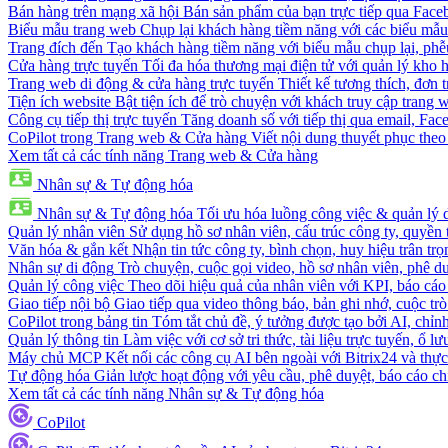
Bán hàng trên mạng xã hội
Bán sản phẩm của bạn trực tiếp qua Fac
Biểu mẫu trang web
Chụp lại khách hàng tiềm năng với các biểu mẫu
Trang đích đến
Tạo khách hàng tiềm năng với biểu mẫu chụp lại, phễ
Cửa hàng trực tuyến
Tối đa hóa thương mại điện tử với quản lý kho h
Trang web di động & cửa hàng trực tuyến
Thiết kế tương thích, đơn 
Tiện ích website
Bật tiện ích để trò chuyện với khách truy cập trang 
Công cụ tiếp thị trực tuyến
Tăng doanh số với tiếp thị qua email, Fa
CoPilot trong Trang web & Cửa hàng
Viết nội dung thuyết phục theo 
Xem tất cả các tính năng Trang web & Cửa hàng
Nhân sự & Tự động hóa
Nhân sự & Tự động hóa
Tối ưu hóa luồng công việc & quản lý 
Quản lý nhân viên
Sử dụng hồ sơ nhân viên, cấu trúc công ty, quyền 
Văn hóa & gắn kết
Nhận tin tức công ty, bình chọn, huy hiệu trân trọ
Nhân sự di động
Trò chuyện, cuộc gọi video, hồ sơ nhân viên, phê du
Quản lý công việc
Theo dõi hiệu quả của nhân viên với KPI, báo cáo
Giao tiếp nội bộ
Giao tiếp qua video thông báo, bản ghi nhớ, cuộc tr
CoPilot trong bảng tin
Tóm tắt chủ đề, ý tưởng được tạo bởi AI, chỉnh
Quản lý thông tin
Làm việc với cơ sở tri thức, tài liệu trực tuyến, ổ lư
Máy chủ MCP
Kết nối các công cụ AI bên ngoài với Bitrix24 và thực
Tự động hóa
Giản lược hoạt động với yêu cầu, phê duyệt, báo cáo ch
Xem tất cả các tính năng Nhân sự & Tự động hóa
CoPilot