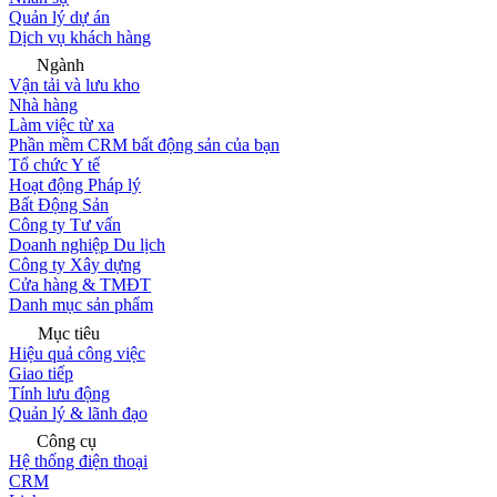
Quản lý dự án
Dịch vụ khách hàng
Ngành
Vận tải và lưu kho
Nhà hàng
Làm việc từ xa
Phần mềm CRM bất động sản của bạn
Tổ chức Y tế
Hoạt động Pháp lý
Bất Động Sản
Công ty Tư vấn
Doanh nghiệp Du lịch
Công ty Xây dựng
Cửa hàng & TMĐT
Danh mục sản phẩm
Mục tiêu
Hiệu quả công việc
Giao tiếp
Tính lưu động
Quản lý & lãnh đạo
Công cụ
Hệ thống điện thoại
CRM