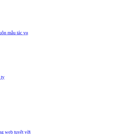
huôn mẫu tác vụ
 ty
ng web tuyệt vời