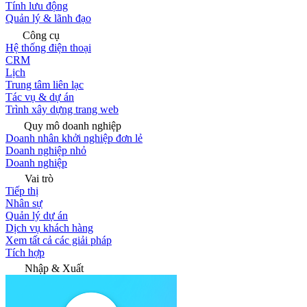
Tính lưu động
Quản lý & lãnh đạo
Công cụ
Hệ thống điện thoại
CRM
Lịch
Trung tâm liên lạc
Tác vụ & dự án
Trình xây dựng trang web
Quy mô doanh nghiệp
Doanh nhân khởi nghiệp đơn lẻ
Doanh nghiệp nhỏ
Doanh nghiệp
Vai trò
Tiếp thị
Nhân sự
Quản lý dự án
Dịch vụ khách hàng
Xem tất cả các giải pháp
Tích hợp
Nhập & Xuất