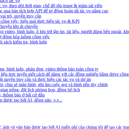
sách tác vụ
 vụ, theo dõi thời gian, chế độ tập trung & giám sát viên
c qua bản tích hợp API để tự động hoàn tất tác vụ nâng cao
ai trò, quyền truy cập
i công việc, hiệu quả thực hiện tác vụ & KPI
 chuyện khi di chuyển
 video, bình luận, ổ lưu trữ tập tin, tài liệu, người dùng bên ngoài, k
 tự động hóa luồng công việc
h sách kiểm tra, bình luận
ng, bình luận, phản ứng, video thông báo toàn công ty
i liệu trực tuyến một cách dễ dàng với các đồng nghiệp bằng drive công
t quyền truy cập và thực hiện các tác vụ và dự án
ị, chia sẻ màn hình, ghi âm cuộc gọi và hình nền tùy chỉnh
gian trống, đặt lịch phòng họp, đồng bộ lịch
h, thông báo ở bất cứ đâu
 được tạo bởi AI, động não, v.v...
ảnh và văn bản được tạo bởi AI miễn phí của chúng tôi để tạo các tra