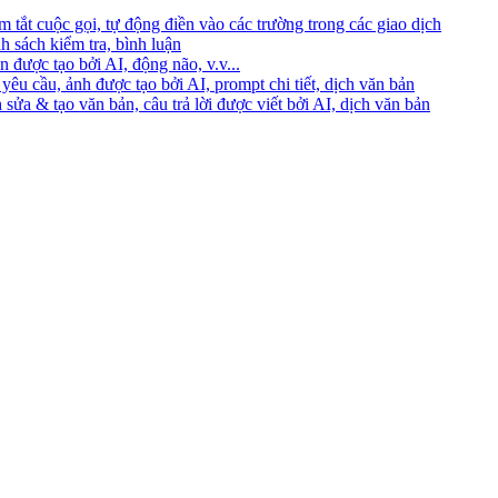
 tắt cuộc gọi, tự động điền vào các trường trong các giao dịch
h sách kiểm tra, bình luận
 được tạo bởi AI, động não, v.v...
yêu cầu, ảnh được tạo bởi AI, prompt chi tiết, dịch văn bản
 sửa & tạo văn bản, câu trả lời được viết bởi AI, dịch văn bản