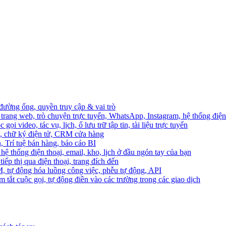
 đường ống, quyền truy cập & vai trò
trang web, trò chuyện trực tuyến, WhatsApp, Instagram, hệ thống điện 
ọi video, tác vụ, lịch, ổ lưu trữ tập tin, tài liệu trực tuyến
o, chữ ký điện tử, CRM cửa hàng
, Trí tuệ bán hàng, báo cáo BI
hệ thống điện thoại, email, kho, lịch ở đầu ngón tay của bạn
ếp thị qua điện thoại, trang đích đến
M, tự động hóa luồng công việc, phễu tự động, API
 tắt cuộc gọi, tự động điền vào các trường trong các giao dịch