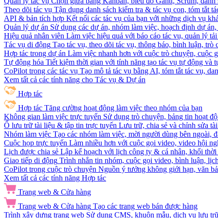
Quản lý tác vụ
Chọn giữa bảng Kanban, biểu đồ Gantt, Scrum, danh 
Theo dõi tác vụ
Tận dụng danh sách kiểm tra & tác vụ con, tóm tắt tác
API & bản tích hợp
Kết nối các tác vụ của bạn với những dịch vụ khá
Quản lý dự án
Sử dụng các dự án, nhóm làm việc, hoạch định dự án, v
Hiệu quả nhân viên
Làm việc hiệu quả với báo cáo tác vụ, quản lý tả
Tác vụ di động
Tạo tác vụ, theo dõi tác vụ, thông báo, bình luận, trò
Hợp tác trong dự án
Làm việc nhanh hơn với cuộc trò chuyện, cuộc gọi
Tự động hóa
Tiết kiệm thời gian với tính năng tạo tác vụ tự động và
CoPilot trong các tác vụ
Tạo mô tả tác vụ bằng AI, tóm tắt tác vụ, dan
Xem tất cả các tính năng cho Tác vụ & Dự án
Hợp tác
Hợp tác
Tăng cường hoạt động làm việc theo nhóm của bạn
Không gian làm việc trực tuyến
Sử dụng trò chuyện, bảng tin hoạt độ
Ổ lưu trữ tài liệu & tập tin trực tuyến
Lưu trữ, chia sẻ và chỉnh sửa tà
Nhóm làm việc
Tạo các nhóm làm việc, mời người dùng bên ngoài, đặ
Cuộc họp trực tuyến
Làm nhiều hơn với cuộc gọi video, video hội ngh
Lịch được chia sẻ
Lập kế hoạch với lịch công ty & cá nhân, khối thời 
Giao tiếp di động
Trình nhắn tin nhóm, cuộc gọi video, bình luận, lịc
CoPilot trong cuộc trò chuyện
Nguồn ý tưởng không giới hạn, văn bản
Xem tất cả các tính năng Hợp tác
Trang web & Cửa hàng
Trang web & Cửa hàng
Tạo các trang web bán được hàng
Trình xây dựng trang web
Sử dụng CMS, khuôn mẫu, dịch vụ lưu trữ, 