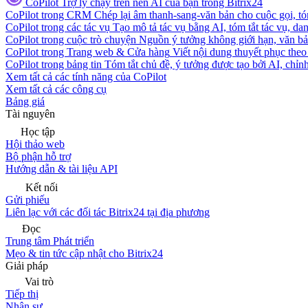
CoPilot
Trợ lý chạy trên nền AI của bạn trong Bitrix24
CoPilot trong CRM
Chép lại âm thanh-sang-văn bản cho cuộc gọi, tóm
CoPilot trong các tác vụ
Tạo mô tả tác vụ bằng AI, tóm tắt tác vụ, dan
CoPilot trong cuộc trò chuyện
Nguồn ý tưởng không giới hạn, văn bản
CoPilot trong Trang web & Cửa hàng
Viết nội dung thuyết phục theo 
CoPilot trong bảng tin
Tóm tắt chủ đề, ý tưởng được tạo bởi AI, chỉnh
Xem tất cả các tính năng của CoPilot
Xem tất cả các công cụ
Bảng giá
Tài nguyên
Học tập
Hội thảo web
Bộ phận hỗ trợ
Hướng dẫn & tài liệu API
Kết nối
Gửi phiếu
Liên lạc với các đối tác Bitrix24 tại địa phương
Đọc
Trung tâm Phát triển
Mẹo & tin tức cập nhật cho Bitrix24
Giải pháp
Vai trò
Tiếp thị
Nhân sự