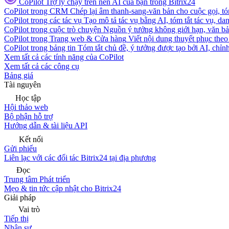
CoPilot
Trợ lý chạy trên nền AI của bạn trong Bitrix24
CoPilot trong CRM
Chép lại âm thanh-sang-văn bản cho cuộc gọi, tóm
CoPilot trong các tác vụ
Tạo mô tả tác vụ bằng AI, tóm tắt tác vụ, dan
CoPilot trong cuộc trò chuyện
Nguồn ý tưởng không giới hạn, văn bản
CoPilot trong Trang web & Cửa hàng
Viết nội dung thuyết phục theo 
CoPilot trong bảng tin
Tóm tắt chủ đề, ý tưởng được tạo bởi AI, chỉnh
Xem tất cả các tính năng của CoPilot
Xem tất cả các công cụ
Bảng giá
Tài nguyên
Học tập
Hội thảo web
Bộ phận hỗ trợ
Hướng dẫn & tài liệu API
Kết nối
Gửi phiếu
Liên lạc với các đối tác Bitrix24 tại địa phương
Đọc
Trung tâm Phát triển
Mẹo & tin tức cập nhật cho Bitrix24
Giải pháp
Vai trò
Tiếp thị
Nhân sự