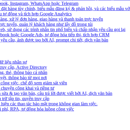
ebook, Instagram, WhatsApp hoặc Telegram
 đặt hàng tùy chỉnh, biểu mẫu đăng ký & phản hồi, và các biểu mẫu với
u tự động và tích hợp Google Analytics
àng, xử lý đơn hàng, giao hàng và thanh toán trực tuyến
trực tuyến, quản lý khách hàng như lấy đồ trong túi
web, sử dụng các trình nhắn tin phổ biến và chấp nhận yêu cầu gọi lại
cebook hoặc Google Ads, tự động hóa tiếp thị, tích hợp CRM
yêu cầu, ảnh được tạo bởi AI, prompt chi tiết, dịch văn bản
dữ liệu nhân sự
truy cập, Active Directory
ng, thẻ, thông báo cá nhân
yệt, thông báo từ mọi nơi
 công việc, chế độ xem giám sát viên
ò chuyện công khai và riêng tư
 sửa & tạo văn bản, câu trả lời được viết bởi AI, dịch văn bản
u trữ tập tin, quyền truy cập
 hiện các thao tác bảo mật trong không gian làm việc.
i phí, RPA, tự động hóa luồng công việc