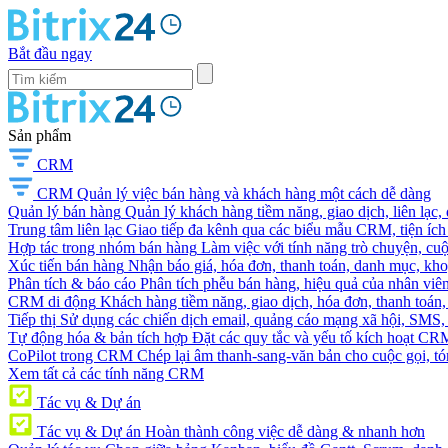
Bắt đầu ngay
Sản phẩm
CRM
CRM
Quản lý việc bán hàng và khách hàng một cách dễ dàng
Quản lý bán hàng
Quản lý khách hàng tiềm năng, giao dịch, liên lạc,
Trung tâm liên lạc
Giao tiếp đa kênh qua các biểu mẫu CRM, tiện ích 
Hợp tác trong nhóm bán hàng
Làm việc với tính năng trò chuyện, cuộc g
Xúc tiến bán hàng
Nhận báo giá, hóa đơn, thanh toán, danh mục, kh
Phân tích & báo cáo
Phân tích phễu bán hàng, hiệu quả của nhân viên
CRM di động
Khách hàng tiềm năng, giao dịch, hóa đơn, thanh toán, 
Tiếp thị
Sử dụng các chiến dịch email, quảng cáo mạng xã hội, SMS, ti
Tự động hóa & bản tích hợp
Đặt các quy tắc và yếu tố kích hoạt CR
CoPilot trong CRM
Chép lại âm thanh-sang-văn bản cho cuộc gọi, tóm
Xem tất cả các tính năng CRM
Tác vụ & Dự án
Tác vụ & Dự án
Hoàn thành công việc dễ dàng & nhanh hơn