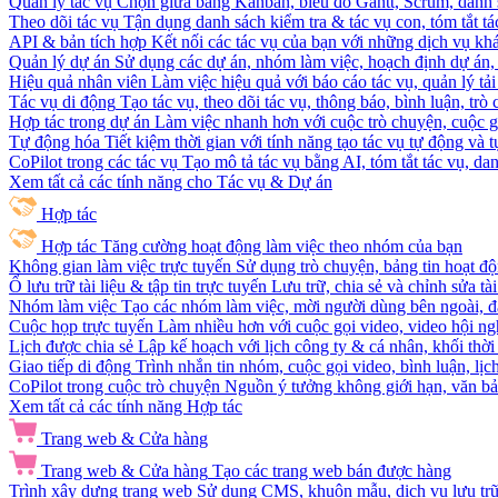
Quản lý tác vụ
Chọn giữa bảng Kanban, biểu đồ Gantt, Scrum, danh 
Theo dõi tác vụ
Tận dụng danh sách kiểm tra & tác vụ con, tóm tắt tác
API & bản tích hợp
Kết nối các tác vụ của bạn với những dịch vụ khá
Quản lý dự án
Sử dụng các dự án, nhóm làm việc, hoạch định dự án, v
Hiệu quả nhân viên
Làm việc hiệu quả với báo cáo tác vụ, quản lý tả
Tác vụ di động
Tạo tác vụ, theo dõi tác vụ, thông báo, bình luận, trò
Hợp tác trong dự án
Làm việc nhanh hơn với cuộc trò chuyện, cuộc gọi
Tự động hóa
Tiết kiệm thời gian với tính năng tạo tác vụ tự động và
CoPilot trong các tác vụ
Tạo mô tả tác vụ bằng AI, tóm tắt tác vụ, dan
Xem tất cả các tính năng cho Tác vụ & Dự án
Hợp tác
Hợp tác
Tăng cường hoạt động làm việc theo nhóm của bạn
Không gian làm việc trực tuyến
Sử dụng trò chuyện, bảng tin hoạt độ
Ổ lưu trữ tài liệu & tập tin trực tuyến
Lưu trữ, chia sẻ và chỉnh sửa tà
Nhóm làm việc
Tạo các nhóm làm việc, mời người dùng bên ngoài, đặ
Cuộc họp trực tuyến
Làm nhiều hơn với cuộc gọi video, video hội ngh
Lịch được chia sẻ
Lập kế hoạch với lịch công ty & cá nhân, khối thời 
Giao tiếp di động
Trình nhắn tin nhóm, cuộc gọi video, bình luận, lịc
CoPilot trong cuộc trò chuyện
Nguồn ý tưởng không giới hạn, văn bản
Xem tất cả các tính năng Hợp tác
Trang web & Cửa hàng
Trang web & Cửa hàng
Tạo các trang web bán được hàng
Trình xây dựng trang web
Sử dụng CMS, khuôn mẫu, dịch vụ lưu trữ, 