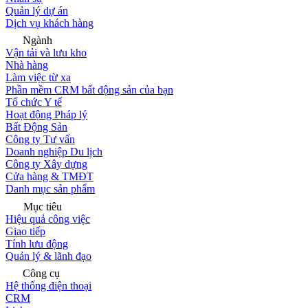
Quản lý dự án
Dịch vụ khách hàng
Ngành
Vận tải và lưu kho
Nhà hàng
Làm việc từ xa
Phần mềm CRM bất động sản của bạn
Tổ chức Y tế
Hoạt động Pháp lý
Bất Động Sản
Công ty Tư vấn
Doanh nghiệp Du lịch
Công ty Xây dựng
Cửa hàng & TMĐT
Danh mục sản phẩm
Mục tiêu
Hiệu quả công việc
Giao tiếp
Tính lưu động
Quản lý & lãnh đạo
Công cụ
Hệ thống điện thoại
CRM