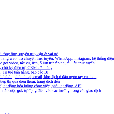
 đường ống, quyền truy cập & vai trò
trang web, trò chuyện trực tuyến, WhatsApp, Instagram, hệ thống điện 
ọi video, tác vụ, lịch, ổ lưu trữ tập tin, tài liệu trực tuyến
o, chữ ký điện tử, CRM cửa hàng
, Trí tuệ bán hàng, báo cáo BI
hệ thống điện thoại, email, kho, lịch ở đầu ngón tay của bạn
ếp thị qua điện thoại, trang đích đến
M, tự động hóa luồng công việc, phễu tự động, API
 tắt cuộc gọi, tự động điền vào các trường trong các giao dịch