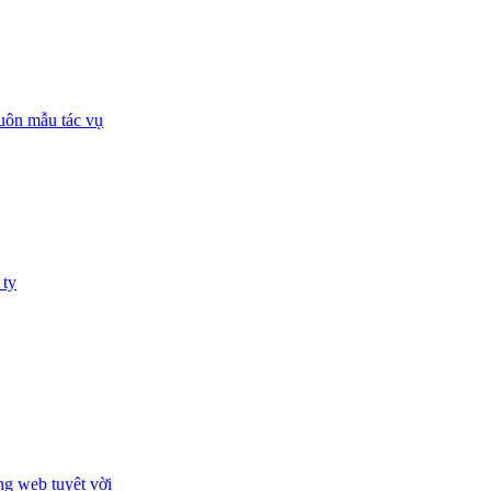
huôn mẫu tác vụ
 ty
ng web tuyệt vời