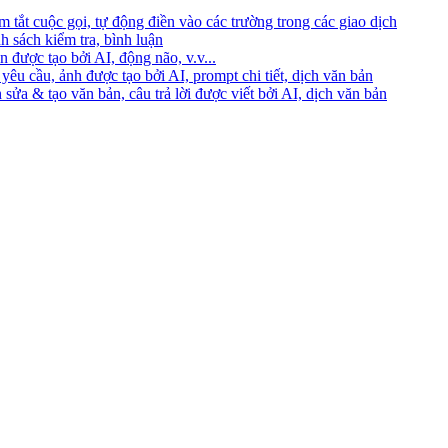
 tắt cuộc gọi, tự động điền vào các trường trong các giao dịch
h sách kiểm tra, bình luận
 được tạo bởi AI, động não, v.v...
yêu cầu, ảnh được tạo bởi AI, prompt chi tiết, dịch văn bản
 sửa & tạo văn bản, câu trả lời được viết bởi AI, dịch văn bản