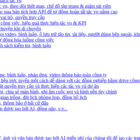
sách tác vụ
 vụ, theo dõi thời gian, chế độ tập trung & giám sát viên
c qua bản tích hợp API để tự động hoàn tất tác vụ nâng cao
ai trò, quyền truy cập
i công việc, hiệu quả thực hiện tác vụ & KPI
 chuyện khi di chuyển
 video, bình luận, ổ lưu trữ tập tin, tài liệu, người dùng bên ngoài, k
 tự động hóa luồng công việc
h sách kiểm tra, bình luận
ng, bình luận, phản ứng, video thông báo toàn công ty
i liệu trực tuyến một cách dễ dàng với các đồng nghiệp bằng drive công
t quyền truy cập và thực hiện các tác vụ và dự án
ị, chia sẻ màn hình, ghi âm cuộc gọi và hình nền tùy chỉnh
gian trống, đặt lịch phòng họp, đồng bộ lịch
h, thông báo ở bất cứ đâu
 được tạo bởi AI, động não, v.v...
ảnh và văn bản được tạo bởi AI miễn phí của chúng tôi để tạo các tra