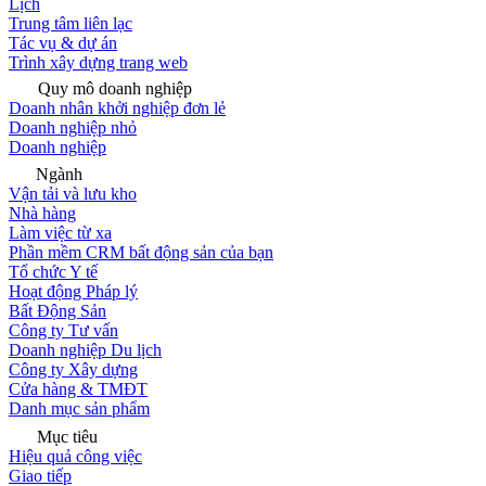
Lịch
Trung tâm liên lạc
Tác vụ & dự án
Trình xây dựng trang web
Quy mô doanh nghiệp
Doanh nhân khởi nghiệp đơn lẻ
Doanh nghiệp nhỏ
Doanh nghiệp
Ngành
Vận tải và lưu kho
Nhà hàng
Làm việc từ xa
Phần mềm CRM bất động sản của bạn
Tổ chức Y tế
Hoạt động Pháp lý
Bất Động Sản
Công ty Tư vấn
Doanh nghiệp Du lịch
Công ty Xây dựng
Cửa hàng & TMĐT
Danh mục sản phẩm
Mục tiêu
Hiệu quả công việc
Giao tiếp