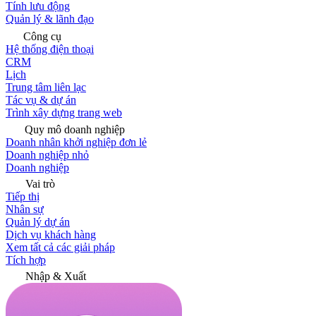
Tính lưu động
Quản lý & lãnh đạo
Công cụ
Hệ thống điện thoại
CRM
Lịch
Trung tâm liên lạc
Tác vụ & dự án
Trình xây dựng trang web
Quy mô doanh nghiệp
Doanh nhân khởi nghiệp đơn lẻ
Doanh nghiệp nhỏ
Doanh nghiệp
Vai trò
Tiếp thị
Nhân sự
Quản lý dự án
Dịch vụ khách hàng
Xem tất cả các giải pháp
Tích hợp
Nhập & Xuất