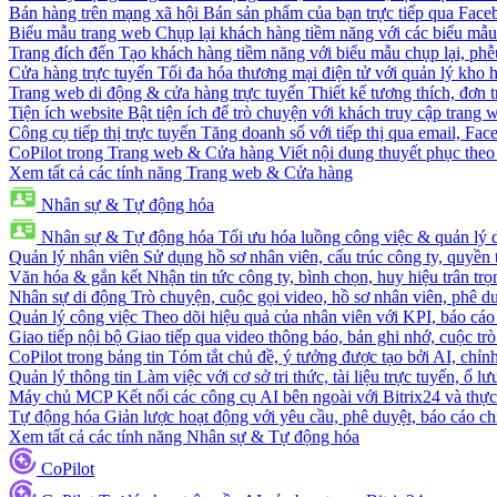
Bán hàng trên mạng xã hội
Bán sản phẩm của bạn trực tiếp qua Fac
Biểu mẫu trang web
Chụp lại khách hàng tiềm năng với các biểu mẫu
Trang đích đến
Tạo khách hàng tiềm năng với biểu mẫu chụp lại, phễ
Cửa hàng trực tuyến
Tối đa hóa thương mại điện tử với quản lý kho h
Trang web di động & cửa hàng trực tuyến
Thiết kế tương thích, đơn 
Tiện ích website
Bật tiện ích để trò chuyện với khách truy cập trang 
Công cụ tiếp thị trực tuyến
Tăng doanh số với tiếp thị qua email, Fa
CoPilot trong Trang web & Cửa hàng
Viết nội dung thuyết phục theo 
Xem tất cả các tính năng Trang web & Cửa hàng
Nhân sự & Tự động hóa
Nhân sự & Tự động hóa
Tối ưu hóa luồng công việc & quản lý 
Quản lý nhân viên
Sử dụng hồ sơ nhân viên, cấu trúc công ty, quyền 
Văn hóa & gắn kết
Nhận tin tức công ty, bình chọn, huy hiệu trân trọ
Nhân sự di động
Trò chuyện, cuộc gọi video, hồ sơ nhân viên, phê du
Quản lý công việc
Theo dõi hiệu quả của nhân viên với KPI, báo cáo
Giao tiếp nội bộ
Giao tiếp qua video thông báo, bản ghi nhớ, cuộc tr
CoPilot trong bảng tin
Tóm tắt chủ đề, ý tưởng được tạo bởi AI, chỉnh
Quản lý thông tin
Làm việc với cơ sở tri thức, tài liệu trực tuyến, ổ lư
Máy chủ MCP
Kết nối các công cụ AI bên ngoài với Bitrix24 và thực
Tự động hóa
Giản lược hoạt động với yêu cầu, phê duyệt, báo cáo ch
Xem tất cả các tính năng Nhân sự & Tự động hóa
CoPilot