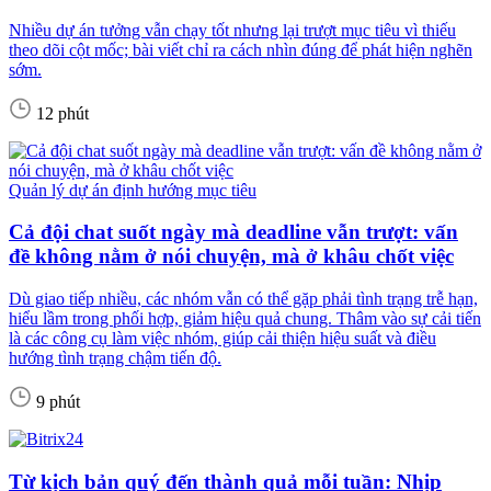
Nhiều dự án tưởng vẫn chạy tốt nhưng lại trượt mục tiêu vì thiếu
theo dõi cột mốc; bài viết chỉ ra cách nhìn đúng để phát hiện nghẽn
sớm.
12 phút
Quản lý dự án định hướng mục tiêu
Cả đội chat suốt ngày mà deadline vẫn trượt: vấn
đề không nằm ở nói chuyện, mà ở khâu chốt việc
Dù giao tiếp nhiều, các nhóm vẫn có thể gặp phải tình trạng trễ hạn,
hiểu lầm trong phối hợp, giảm hiệu quả chung. Thâm vào sự cải tiến
là các công cụ làm việc nhóm, giúp cải thiện hiệu suất và điều
hướng tình trạng chậm tiến độ.
9 phút
Từ kịch bản quý đến thành quả mỗi tuần: Nhịp