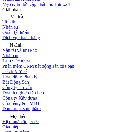
Mẹo & tin tức cập nhật cho Bitrix24
Giải pháp
Vai trò
Tiếp thị
Nhân sự
Quản lý dự án
Dịch vụ khách hàng
Ngành
Vận tải và lưu kho
Nhà hàng
Làm việc từ xa
Phần mềm CRM bất động sản của bạn
Tổ chức Y tế
Hoạt động Pháp lý
Bất Động Sản
Công ty Tư vấn
Doanh nghiệp Du lịch
Công ty Xây dựng
Cửa hàng & TMĐT
Danh mục sản phẩm
Mục tiêu
Hiệu quả công việc
Giao tiếp