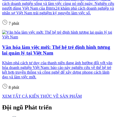
cách doanh nghiệp sống và làm việc cùng nó mỗi ngày. Nghiên cứu
người dùng Việt Nam của Bitrix24 khám phá cách doanh nghiệp và
nhân sự Việt Nam trải nghiệm kỷ nguyên làm việc số.
7 phút
Văn hóa làm việc mới: Thế hệ trẻ định hình tương
lai quản lý tại Việt Nam
Khám phá cách tư duy của thanh niên đang ảnh hưởng đối với văn
hóa doanh nghiệp Việt Nam: báo cáo này nghiên cứu về thế hệ trẻ
kết hợp truyền thống và công nghệ để xây dựng phong cách lãnh
đạo và làm việc mới.
8 phút
XEM TẤT CẢ KIẾN THỨC VỀ SẢN PHẨM
Đội ngũ Phát triển