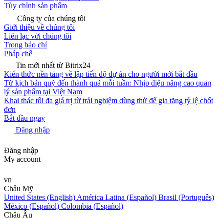
Tùy chỉnh sản phẩm
Công ty của chúng tôi
Giới thiệu về chúng tôi
Liên lạc với chúng tôi
Trong báo chí
Pháp chế
Tin mới nhất từ Bitrix24
Kiến thức nền tảng về lập tiến độ dự án cho người mới bắt đầu
Từ kịch bản quý đến thành quả mỗi tuần: Nhịp điệu nâng cao quản
lý sản phẩm tại Việt Nam
Khai thác tối đa giá trị từ trải nghiệm dùng thử để gia tăng tỷ lệ chốt
đơn
Bắt đầu ngay
Đăng nhập
Đăng nhập
My account
vn
Châu Mỹ
United States (English)
América Latina (Español)
Brasil (Português)
México (Español)
Colombia (Español)
Châu Âu