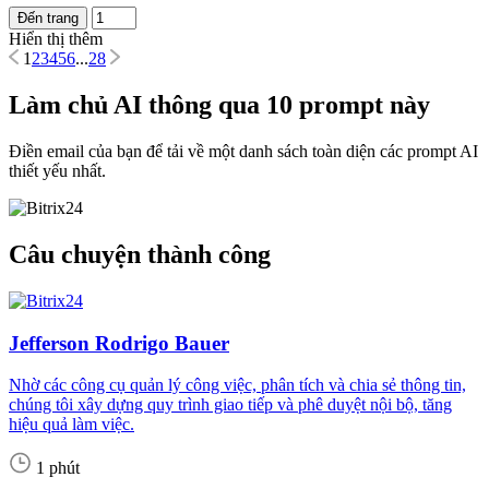
Đến trang
Hiển thị thêm
1
2
3
4
5
6
...
28
Làm chủ AI thông qua 10 prompt này
Điền email của bạn để tải về một danh sách toàn diện các prompt AI
thiết yếu nhất.
Câu chuyện thành công
Jefferson Rodrigo Bauer
Nhờ các công cụ quản lý công việc, phân tích và chia sẻ thông tin,
chúng tôi xây dựng quy trình giao tiếp và phê duyệt nội bộ, tăng
hiệu quả làm việc.
1 phút