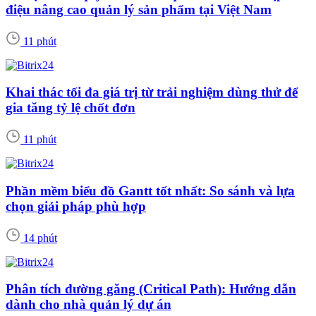
điệu nâng cao quản lý sản phẩm tại Việt Nam
11 phút
Khai thác tối đa giá trị từ trải nghiệm dùng thử để
gia tăng tỷ lệ chốt đơn
11 phút
Phần mềm biểu đồ Gantt tốt nhất: So sánh và lựa
chọn giải pháp phù hợp
14 phút
Phân tích đường găng (Critical Path): Hướng dẫn
dành cho nhà quản lý dự án