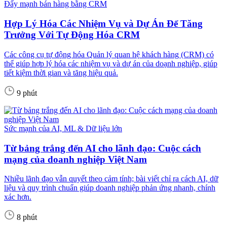
Đẩy mạnh bán hàng bằng CRM
Hợp Lý Hóa Các Nhiệm Vụ và Dự Án Để Tăng
Trưởng Với Tự Động Hóa CRM
Các công cụ tự động hóa Quản lý quan hệ khách hàng (CRM) có
thể giúp hợp lý hóa các nhiệm vụ và dự án của doạnh nghiệp, giúp
tiết kiệm thời gian và tăng hiệu quả.
9 phút
Sức mạnh của AI, ML & Dữ liệu lớn
Từ bảng trắng đến AI cho lãnh đạo: Cuộc cách
mạng của doanh nghiệp Việt Nam
Nhiều lãnh đạo vẫn quyết theo cảm tính; bài viết chỉ ra cách AI, dữ
liệu và quy trình chuẩn giúp doanh nghiệp phản ứng nhanh, chính
xác hơn.
8 phút