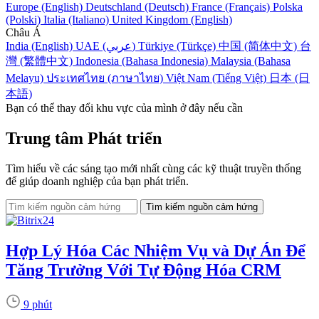
Europe (English)
Deutschland (Deutsch)
France (Français)
Polska
(Polski)
Italia (Italiano)
United Kingdom (English)
Châu Á
India (English)
UAE (عربي)
Türkiye (Türkçe)
中国 (简体中文)
台
灣 (繁體中文)
Indonesia (Bahasa Indonesia)
Malaysia (Bahasa
Melayu)
ประเทศไทย (ภาษาไทย)
Việt Nam (Tiếng Việt)
日本 (日
本語)
Bạn có thể thay đổi khu vực của mình ở đây nếu cần
Trung tâm Phát triển
Tìm hiểu về các sáng tạo mới nhất cùng các kỹ thuật truyền thống
để giúp doanh nghiệp của bạn phát triển.
Hợp Lý Hóa Các Nhiệm Vụ và Dự Án Để
Tăng Trưởng Với Tự Động Hóa CRM
9 phút