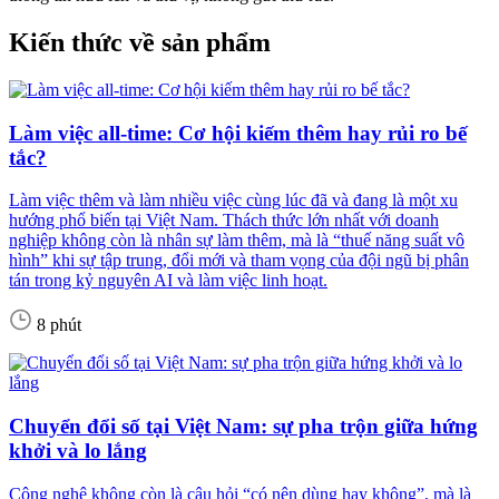
Kiến thức về sản phẩm
Làm việc all-time: Cơ hội kiếm thêm hay rủi ro bế
tắc?
Làm việc thêm và làm nhiều việc cùng lúc đã và đang là một xu
hướng phổ biến tại Việt Nam. Thách thức lớn nhất với doanh
nghiệp không còn là nhân sự làm thêm, mà là “thuế năng suất vô
hình” khi sự tập trung, đổi mới và tham vọng của đội ngũ bị phân
tán trong kỷ nguyên AI và làm việc linh hoạt.
8 phút
Chuyển đổi số tại Việt Nam: sự pha trộn giữa hứng
khởi và lo lắng
Công nghệ không còn là câu hỏi “có nên dùng hay không”, mà là