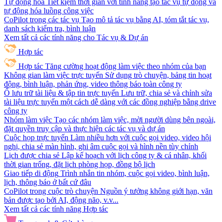
Tự động hóa
Tiết kiệm thời gian với tính năng tạo tác vụ tự động và
tự động hóa luồng công việc
CoPilot trong các tác vụ
Tạo mô tả tác vụ bằng AI, tóm tắt tác vụ,
danh sách kiểm tra, bình luận
Xem tất cả các tính năng cho Tác vụ & Dự án
Hợp tác
Hợp tác
Tăng cường hoạt động làm việc theo nhóm của bạn
Không gian làm việc trực tuyến
Sử dụng trò chuyện, bảng tin hoạt
động, bình luận, phản ứng, video thông báo toàn công ty
Ổ lưu trữ tài liệu & tập tin trực tuyến
Lưu trữ, chia sẻ và chỉnh sửa
tài liệu trực tuyến một cách dễ dàng với các đồng nghiệp bằng drive
công ty
Nhóm làm việc
Tạo các nhóm làm việc, mời người dùng bên ngoài,
đặt quyền truy cập và thực hiện các tác vụ và dự án
Cuộc họp trực tuyến
Làm nhiều hơn với cuộc gọi video, video hội
nghị, chia sẻ màn hình, ghi âm cuộc gọi và hình nền tùy chỉnh
Lịch được chia sẻ
Lập kế hoạch với lịch công ty & cá nhân, khối
thời gian trống, đặt lịch phòng họp, đồng bộ lịch
Giao tiếp di động
Trình nhắn tin nhóm, cuộc gọi video, bình luận,
lịch, thông báo ở bất cứ đâu
CoPilot trong cuộc trò chuyện
Nguồn ý tưởng không giới hạn, văn
bản được tạo bởi AI, động não, v.v...
Xem tất cả các tính năng Hợp tác