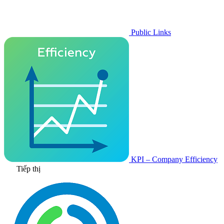
Public Links
KPI – Company Efficiency
Tiếp thị