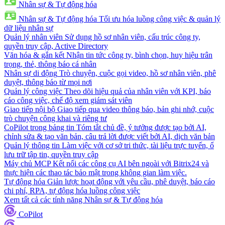
Nhân sự & Tự động hóa
Nhân sự & Tự động hóa
Tối ưu hóa luồng công việc & quản lý
dữ liệu nhân sự
Quản lý nhân viên
Sử dụng hồ sơ nhân viên, cấu trúc công ty,
quyền truy cập, Active Directory
Văn hóa & gắn kết
Nhận tin tức công ty, bình chọn, huy hiệu trân
trọng, thẻ, thông báo cá nhân
Nhân sự di động
Trò chuyện, cuộc gọi video, hồ sơ nhân viên, phê
duyệt, thông báo từ mọi nơi
Quản lý công việc
Theo dõi hiệu quả của nhân viên với KPI, báo
cáo công việc, chế độ xem giám sát viên
Giao tiếp nội bộ
Giao tiếp qua video thông báo, bản ghi nhớ, cuộc
trò chuyện công khai và riêng tư
CoPilot trong bảng tin
Tóm tắt chủ đề, ý tưởng được tạo bởi AI,
chỉnh sửa & tạo văn bản, câu trả lời được viết bởi AI, dịch văn bản
Quản lý thông tin
Làm việc với cơ sở tri thức, tài liệu trực tuyến, ổ
lưu trữ tập tin, quyền truy cập
Máy chủ MCP
Kết nối các công cụ AI bên ngoài với Bitrix24 và
thực hiện các thao tác bảo mật trong không gian làm việc.
Tự động hóa
Giản lược hoạt động với yêu cầu, phê duyệt, báo cáo
chi phí, RPA, tự động hóa luồng công việc
Xem tất cả các tính năng Nhân sự & Tự động hóa
CoPilot