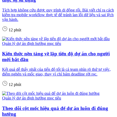
Tích hợp không cứu được quy trình di động rối. Bài viết chỉ ra cách
kiểm tra mobile workflow thực tế để tránh lan lỗi dữ liệu và sai lệch
vận hành.
12 phút
Quản lý dự án định hướng mục tiêu
Kiến thức nền tảng về lập tiến độ dự án cho người
mới bắt đầu
Kết quả dễ thấy nhất của tiến độ tốt là cả team nhìn rõ thứ tự việc,
điểm nghẽn và mốc giao, thay vì chỉ bám deadline rời rạc.
12 phút
Quản lý dự án định hướng mục tiêu
Theo dõi cột mốc hiệu quả để dự án luôn đi đúng
hướng