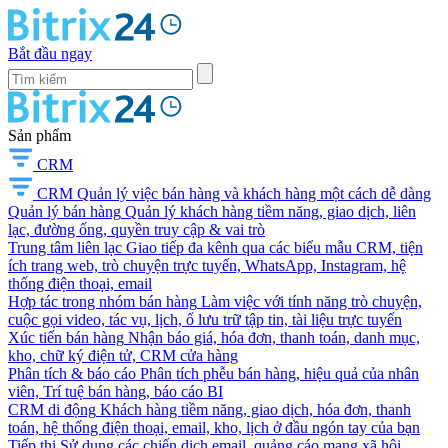
Bắt đầu ngay
Sản phẩm
CRM
CRM
Quản lý việc bán hàng và khách hàng một cách dễ dàng
Quản lý bán hàng
Quản lý khách hàng tiềm năng, giao dịch, liên
lạc, đường ống, quyền truy cập & vai trò
Trung tâm liên lạc
Giao tiếp đa kênh qua các biểu mẫu CRM, tiện
ích trang web, trò chuyện trực tuyến, WhatsApp, Instagram, hệ
thống điện thoại, email
Hợp tác trong nhóm bán hàng
Làm việc với tính năng trò chuyện,
cuộc gọi video, tác vụ, lịch, ổ lưu trữ tập tin, tài liệu trực tuyến
Xúc tiến bán hàng
Nhận báo giá, hóa đơn, thanh toán, danh mục,
kho, chữ ký điện tử, CRM cửa hàng
Phân tích & báo cáo
Phân tích phễu bán hàng, hiệu quả của nhân
viên, Trí tuệ bán hàng, báo cáo BI
CRM di động
Khách hàng tiềm năng, giao dịch, hóa đơn, thanh
toán, hệ thống điện thoại, email, kho, lịch ở đầu ngón tay của bạn
Tiếp thị
Sử dụng các chiến dịch email, quảng cáo mạng xã hội,