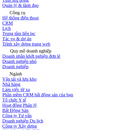
Tính lưu động
Quản lý & lãnh đạo
Công cụ
Hệ thống điện thoại
CRM
Lịch
Trung tâm liên lạc
Tác vụ & dự án
Trình xây dựng trang web
Quy mô doanh nghiệp
Doanh nhân khởi nghiệp đơn lẻ
Doanh nghiệp nhỏ
Doanh nghiệp
Ngành
Vận tải và lưu kho
Nhà hàng
Làm việc từ xa
Phần mềm CRM bất động sản của bạn
Tổ chức Y tế
Hoạt động Pháp lý
Bất Động Sản
Công ty Tư vấn
Doanh nghiệp Du lịch
Công ty Xây dựng