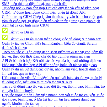
SMS, tiếp thị qua điện thoại, trang đích đến
Tự động hóa & bản tích hợp
Đặt các quy tắc và yếu tố kích hoạt
CRM, tự động hóa luồng công việc, phễu tự động, API
CoPilot trong CRM
Chép lại âm thanh-sang-văn bản cho cuộc gọi,
tóm tắt cuộc gọi, tự động điền vào các trường trong các giao dịch
Xem tất cả các tính năng CRM
Tác vụ & Dự án
Tác vụ & Dự án
Hoàn thành công việc dễ dàng & nhanh hơn
Quản lý tác vụ
Chọn giữa bảng Kanban, biểu đồ Gantt, Scrum,
danh sách tác vụ
Theo dõi tác vụ
Tận dụng danh sách kiểm tra & tác vụ con, tóm tắt
tác vụ, theo dõi thời gian, chế độ tập trung & giám sát viên
API & bản tích hợp
Kết nối các tác vụ của bạn với những dịch vụ
khác qua bản tích hợp API để tự động hoàn tất tác vụ nâng cao
Quản lý dự án
Sử dụng các dự án, nhóm làm việc, hoạch định dự
án, vai trò, quyền truy cập
Hiệu quả nhân viên
Làm việc hiệu quả với báo cáo tác vụ, quản lý
tải công việc, hiệu quả thực hiện tác vụ & KPI
Tác vụ di động
Tạo tác vụ, theo dõi tác vụ, thông báo, bình luận, trò
chuyện khi di chuyển
Hợp tác trong dự án
Làm việc nhanh hơn với cuộc trò chuyện, cuộc
gọi video, bình luận, ổ lưu trữ tập tin, tài liệu, người dùng bên
ngoài, khuôn mẫu tác vụ