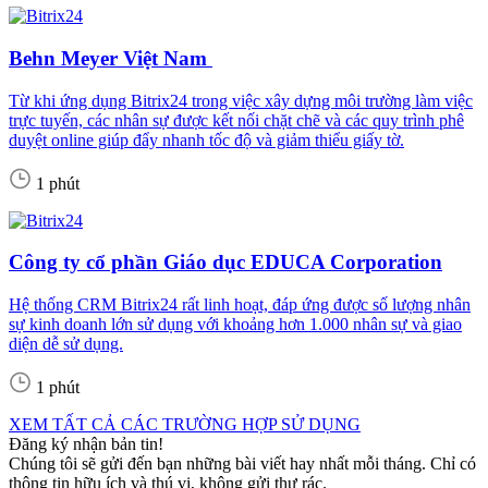
Behn Meyer Việt Nam
Từ khi ứng dụng Bitrix24 trong việc xây dựng môi trường làm việc
trực tuyến, các nhân sự được kết nối chặt chẽ và các quy trình phê
duyệt online giúp đẩy nhanh tốc độ và giảm thiểu giấy tờ.
1 phút
Công ty cổ phần Giáo dục EDUCA Corporation
Hệ thống CRM Bitrix24 rất linh hoạt, đáp ứng được số lượng nhân
sự kinh doanh lớn sử dụng với khoảng hơn 1.000 nhân sự và giao
diện dễ sử dụng.
1 phút
XEM TẤT CẢ CÁC TRƯỜNG HỢP SỬ DỤNG
Đăng ký nhận bản tin!
Chúng tôi sẽ gửi đến bạn những bài viết hay nhất mỗi tháng. Chỉ có
thông tin hữu ích và thú vị, không gửi thư rác.