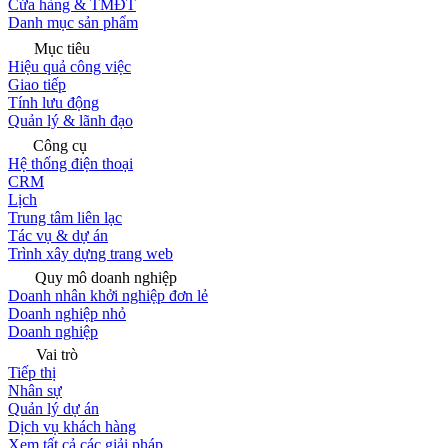
Cửa hàng & TMĐT
Danh mục sản phẩm
Mục tiêu
Hiệu quả công việc
Giao tiếp
Tính lưu động
Quản lý & lãnh đạo
Công cụ
Hệ thống điện thoại
CRM
Lịch
Trung tâm liên lạc
Tác vụ & dự án
Trình xây dựng trang web
Quy mô doanh nghiệp
Doanh nhân khởi nghiệp đơn lẻ
Doanh nghiệp nhỏ
Doanh nghiệp
Vai trò
Tiếp thị
Nhân sự
Quản lý dự án
Dịch vụ khách hàng
Xem tất cả các giải pháp