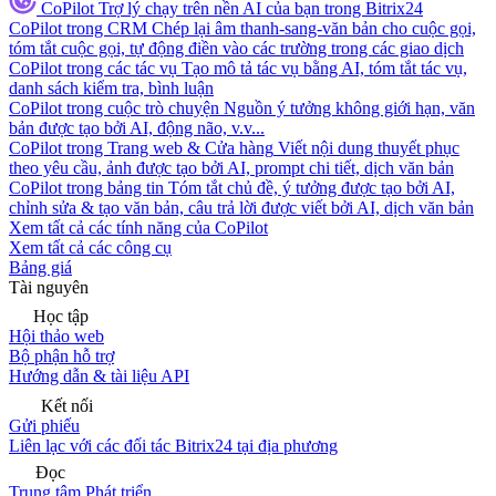
CoPilot
Trợ lý chạy trên nền AI của bạn trong Bitrix24
CoPilot trong CRM
Chép lại âm thanh-sang-văn bản cho cuộc gọi,
tóm tắt cuộc gọi, tự động điền vào các trường trong các giao dịch
CoPilot trong các tác vụ
Tạo mô tả tác vụ bằng AI, tóm tắt tác vụ,
danh sách kiểm tra, bình luận
CoPilot trong cuộc trò chuyện
Nguồn ý tưởng không giới hạn, văn
bản được tạo bởi AI, động não, v.v...
CoPilot trong Trang web & Cửa hàng
Viết nội dung thuyết phục
theo yêu cầu, ảnh được tạo bởi AI, prompt chi tiết, dịch văn bản
CoPilot trong bảng tin
Tóm tắt chủ đề, ý tưởng được tạo bởi AI,
chỉnh sửa & tạo văn bản, câu trả lời được viết bởi AI, dịch văn bản
Xem tất cả các tính năng của CoPilot
Xem tất cả các công cụ
Bảng giá
Tài nguyên
Học tập
Hội thảo web
Bộ phận hỗ trợ
Hướng dẫn & tài liệu API
Kết nối
Gửi phiếu
Liên lạc với các đối tác Bitrix24 tại địa phương
Đọc
Trung tâm Phát triển