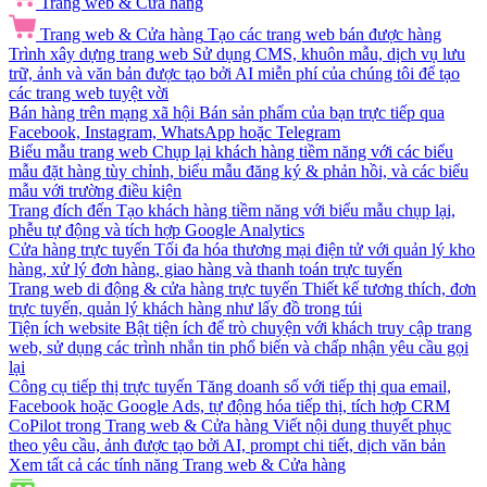
Trang web & Cửa hàng
Trang web & Cửa hàng
Tạo các trang web bán được hàng
Trình xây dựng trang web
Sử dụng CMS, khuôn mẫu, dịch vụ lưu
trữ, ảnh và văn bản được tạo bởi AI miễn phí của chúng tôi để tạo
các trang web tuyệt vời
Bán hàng trên mạng xã hội
Bán sản phẩm của bạn trực tiếp qua
Facebook, Instagram, WhatsApp hoặc Telegram
Biểu mẫu trang web
Chụp lại khách hàng tiềm năng với các biểu
mẫu đặt hàng tùy chỉnh, biểu mẫu đăng ký & phản hồi, và các biểu
mẫu với trường điều kiện
Trang đích đến
Tạo khách hàng tiềm năng với biểu mẫu chụp lại,
phễu tự động và tích hợp Google Analytics
Cửa hàng trực tuyến
Tối đa hóa thương mại điện tử với quản lý kho
hàng, xử lý đơn hàng, giao hàng và thanh toán trực tuyến
Trang web di động & cửa hàng trực tuyến
Thiết kế tương thích, đơn
trực tuyến, quản lý khách hàng như lấy đồ trong túi
Tiện ích website
Bật tiện ích để trò chuyện với khách truy cập trang
web, sử dụng các trình nhắn tin phổ biến và chấp nhận yêu cầu gọi
lại
Công cụ tiếp thị trực tuyến
Tăng doanh số với tiếp thị qua email,
Facebook hoặc Google Ads, tự động hóa tiếp thị, tích hợp CRM
CoPilot trong Trang web & Cửa hàng
Viết nội dung thuyết phục
theo yêu cầu, ảnh được tạo bởi AI, prompt chi tiết, dịch văn bản
Xem tất cả các tính năng Trang web & Cửa hàng