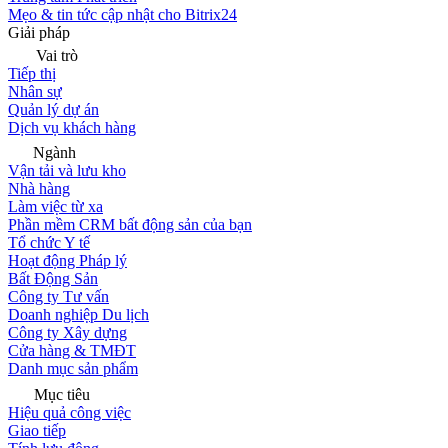
Mẹo & tin tức cập nhật cho Bitrix24
Giải pháp
Vai trò
Tiếp thị
Nhân sự
Quản lý dự án
Dịch vụ khách hàng
Ngành
Vận tải và lưu kho
Nhà hàng
Làm việc từ xa
Phần mềm CRM bất động sản của bạn
Tổ chức Y tế
Hoạt động Pháp lý
Bất Động Sản
Công ty Tư vấn
Doanh nghiệp Du lịch
Công ty Xây dựng
Cửa hàng & TMĐT
Danh mục sản phẩm
Mục tiêu
Hiệu quả công việc
Giao tiếp