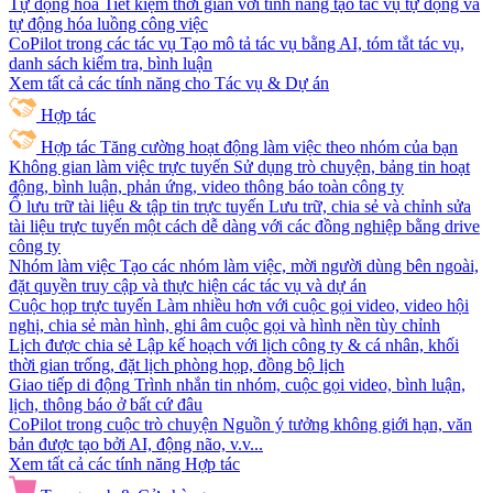
Tự động hóa
Tiết kiệm thời gian với tính năng tạo tác vụ tự động và
tự động hóa luồng công việc
CoPilot trong các tác vụ
Tạo mô tả tác vụ bằng AI, tóm tắt tác vụ,
danh sách kiểm tra, bình luận
Xem tất cả các tính năng cho Tác vụ & Dự án
Hợp tác
Hợp tác
Tăng cường hoạt động làm việc theo nhóm của bạn
Không gian làm việc trực tuyến
Sử dụng trò chuyện, bảng tin hoạt
động, bình luận, phản ứng, video thông báo toàn công ty
Ổ lưu trữ tài liệu & tập tin trực tuyến
Lưu trữ, chia sẻ và chỉnh sửa
tài liệu trực tuyến một cách dễ dàng với các đồng nghiệp bằng drive
công ty
Nhóm làm việc
Tạo các nhóm làm việc, mời người dùng bên ngoài,
đặt quyền truy cập và thực hiện các tác vụ và dự án
Cuộc họp trực tuyến
Làm nhiều hơn với cuộc gọi video, video hội
nghị, chia sẻ màn hình, ghi âm cuộc gọi và hình nền tùy chỉnh
Lịch được chia sẻ
Lập kế hoạch với lịch công ty & cá nhân, khối
thời gian trống, đặt lịch phòng họp, đồng bộ lịch
Giao tiếp di động
Trình nhắn tin nhóm, cuộc gọi video, bình luận,
lịch, thông báo ở bất cứ đâu
CoPilot trong cuộc trò chuyện
Nguồn ý tưởng không giới hạn, văn
bản được tạo bởi AI, động não, v.v...
Xem tất cả các tính năng Hợp tác