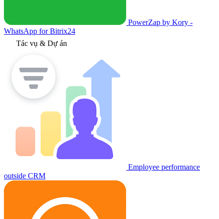
PowerZap by Kory -
WhatsApp for Bitrix24
Tác vụ & Dự án
Employee performance
outside CRM