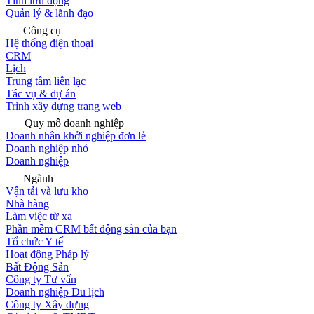
Tính lưu động
Quản lý & lãnh đạo
Công cụ
Hệ thống điện thoại
CRM
Lịch
Trung tâm liên lạc
Tác vụ & dự án
Trình xây dựng trang web
Quy mô doanh nghiệp
Doanh nhân khởi nghiệp đơn lẻ
Doanh nghiệp nhỏ
Doanh nghiệp
Ngành
Vận tải và lưu kho
Nhà hàng
Làm việc từ xa
Phần mềm CRM bất động sản của bạn
Tổ chức Y tế
Hoạt động Pháp lý
Bất Động Sản
Công ty Tư vấn
Doanh nghiệp Du lịch
Công ty Xây dựng