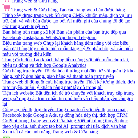
Trang web & Cửa hàng
Trang web & Cửa hàng
Tạo các trang web bán được hàng
Trình xây dựng trang web
Sử dụng CMS, khuôn mẫu, dịch vụ lưu
trữ, ảnh và văn bản được tạo bởi AI miễn phí của chúng tôi để tạo
các trang web tuyệt vời
Bán hàng trên mạng xã hội
Bán sản phẩm của bạn trực tiếp qua
Facebook, Instagram, WhatsApp hoặc Telegram
Biểu mẫu trang web
Chụp lại khách hàng tiềm năng với các biểu
mẫu đặt hàng tùy chỉnh, biểu mẫu đăng ký & phản hồi, và các biểu
mẫu với trường điều kiện
Trang đích đến
Tạo khách hàng tiềm năng với biểu mẫu chụp lại,
phễu tự động và tích hợp Google Analytics
Cửa hàng trực tuyến
Tối đa hóa thương mại điện tử với quản lý kho
hàng, xử lý đơn hàng, giao hàng và thanh toán trực tuyến
Trang web di động & cửa hàng trực tuyến
Thiết kế tương thích, đơn
trực tuyến, quản lý khách hàng như lấy đồ trong túi
Tiện ích website
Bật tiện ích để trò chuyện với khách truy cập trang
web, sử dụng các trình nhắn tin phổ biến và chấp nhận yêu cầu gọi
lại
Công cụ tiếp thị trực tuyến
Tăng doanh số với tiếp thị qua email,
Facebook hoặc Google Ads, tự động hóa tiếp thị, tích hợp CRM
CoPilot trong Trang web & Cửa hàng
Viết nội dung thuyết phục
theo yêu cầu, ảnh được tạo bởi AI, prompt chi tiết, dịch văn bản
Xem tất cả các tính năng Trang web & Cửa hàng