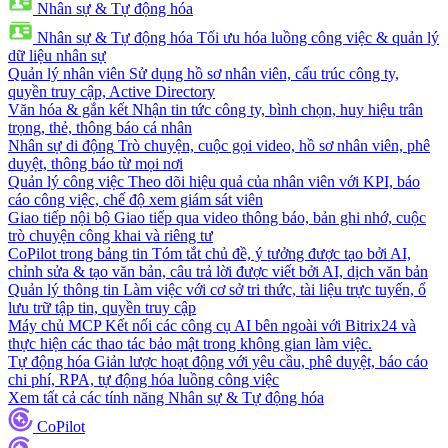
Nhân sự & Tự động hóa
Nhân sự & Tự động hóa
Tối ưu hóa luồng công việc & quản lý
dữ liệu nhân sự
Quản lý nhân viên
Sử dụng hồ sơ nhân viên, cấu trúc công ty,
quyền truy cập, Active Directory
Văn hóa & gắn kết
Nhận tin tức công ty, bình chọn, huy hiệu trân
trọng, thẻ, thông báo cá nhân
Nhân sự di động
Trò chuyện, cuộc gọi video, hồ sơ nhân viên, phê
duyệt, thông báo từ mọi nơi
Quản lý công việc
Theo dõi hiệu quả của nhân viên với KPI, báo
cáo công việc, chế độ xem giám sát viên
Giao tiếp nội bộ
Giao tiếp qua video thông báo, bản ghi nhớ, cuộc
trò chuyện công khai và riêng tư
CoPilot trong bảng tin
Tóm tắt chủ đề, ý tưởng được tạo bởi AI,
chỉnh sửa & tạo văn bản, câu trả lời được viết bởi AI, dịch văn bản
Quản lý thông tin
Làm việc với cơ sở tri thức, tài liệu trực tuyến, ổ
lưu trữ tập tin, quyền truy cập
Máy chủ MCP
Kết nối các công cụ AI bên ngoài với Bitrix24 và
thực hiện các thao tác bảo mật trong không gian làm việc.
Tự động hóa
Giản lược hoạt động với yêu cầu, phê duyệt, báo cáo
chi phí, RPA, tự động hóa luồng công việc
Xem tất cả các tính năng Nhân sự & Tự động hóa
CoPilot