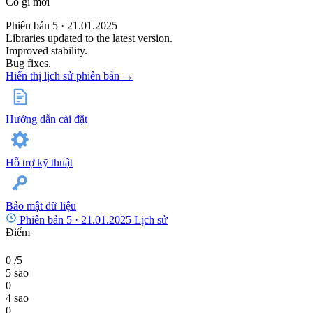
Có gì mới
Phiên bản 5 · 21.01.2025
Libraries updated to the latest version.
Improved stability.
Bug fixes.
Hiển thị lịch sử phiên bản →
Hướng dẫn cài đặt
Hỗ trợ kỹ thuật
Bảo mật dữ liệu
Phiên bản 5 ·
21.01.2025
Lịch sử
Điểm
0
/5
5 sao
0
4 sao
0