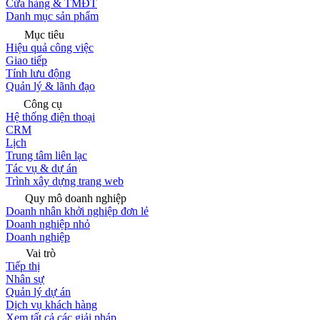
Cửa hàng & TMĐT
Danh mục sản phẩm
Mục tiêu
Hiệu quả công việc
Giao tiếp
Tính lưu động
Quản lý & lãnh đạo
Công cụ
Hệ thống điện thoại
CRM
Lịch
Trung tâm liên lạc
Tác vụ & dự án
Trình xây dựng trang web
Quy mô doanh nghiệp
Doanh nhân khởi nghiệp đơn lẻ
Doanh nghiệp nhỏ
Doanh nghiệp
Vai trò
Tiếp thị
Nhân sự
Quản lý dự án
Dịch vụ khách hàng
Xem tất cả các giải pháp