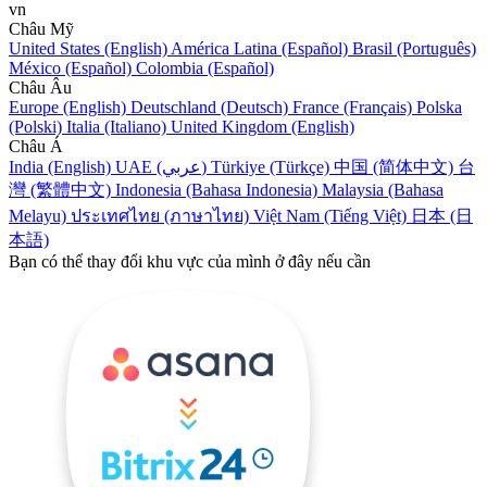
vn
Châu Mỹ
United States (English)
América Latina (Español)
Brasil (Português)
México (Español)
Colombia (Español)
Châu Âu
Europe (English)
Deutschland (Deutsch)
France (Français)
Polska
(Polski)
Italia (Italiano)
United Kingdom (English)
Châu Á
India (English)
UAE (عربي)
Türkiye (Türkçe)
中国 (简体中文)
台
灣 (繁體中文)
Indonesia (Bahasa Indonesia)
Malaysia (Bahasa
Melayu)
ประเทศไทย (ภาษาไทย)
Việt Nam (Tiếng Việt)
日本 (日
本語)
Bạn có thể thay đổi khu vực của mình ở đây nếu cần