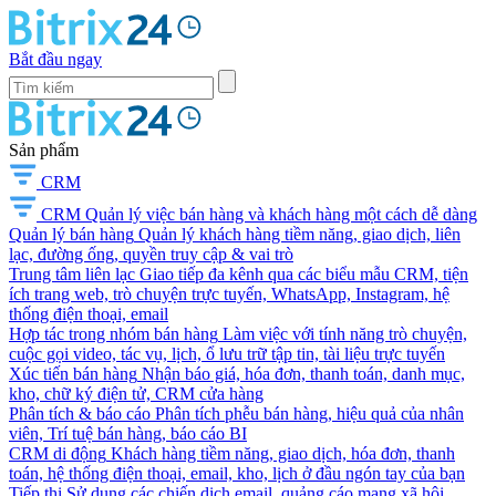
Bắt đầu ngay
Sản phẩm
CRM
CRM
Quản lý việc bán hàng và khách hàng một cách dễ dàng
Quản lý bán hàng
Quản lý khách hàng tiềm năng, giao dịch, liên
lạc, đường ống, quyền truy cập & vai trò
Trung tâm liên lạc
Giao tiếp đa kênh qua các biểu mẫu CRM, tiện
ích trang web, trò chuyện trực tuyến, WhatsApp, Instagram, hệ
thống điện thoại, email
Hợp tác trong nhóm bán hàng
Làm việc với tính năng trò chuyện,
cuộc gọi video, tác vụ, lịch, ổ lưu trữ tập tin, tài liệu trực tuyến
Xúc tiến bán hàng
Nhận báo giá, hóa đơn, thanh toán, danh mục,
kho, chữ ký điện tử, CRM cửa hàng
Phân tích & báo cáo
Phân tích phễu bán hàng, hiệu quả của nhân
viên, Trí tuệ bán hàng, báo cáo BI
CRM di động
Khách hàng tiềm năng, giao dịch, hóa đơn, thanh
toán, hệ thống điện thoại, email, kho, lịch ở đầu ngón tay của bạn
Tiếp thị
Sử dụng các chiến dịch email, quảng cáo mạng xã hội,