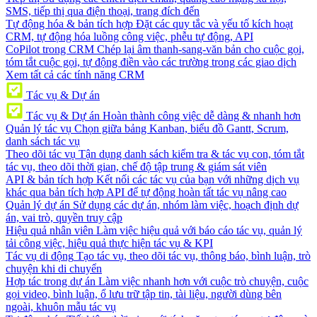
SMS, tiếp thị qua điện thoại, trang đích đến
Tự động hóa & bản tích hợp
Đặt các quy tắc và yếu tố kích hoạt
CRM, tự động hóa luồng công việc, phễu tự động, API
CoPilot trong CRM
Chép lại âm thanh-sang-văn bản cho cuộc gọi,
tóm tắt cuộc gọi, tự động điền vào các trường trong các giao dịch
Xem tất cả các tính năng CRM
Tác vụ & Dự án
Tác vụ & Dự án
Hoàn thành công việc dễ dàng & nhanh hơn
Quản lý tác vụ
Chọn giữa bảng Kanban, biểu đồ Gantt, Scrum,
danh sách tác vụ
Theo dõi tác vụ
Tận dụng danh sách kiểm tra & tác vụ con, tóm tắt
tác vụ, theo dõi thời gian, chế độ tập trung & giám sát viên
API & bản tích hợp
Kết nối các tác vụ của bạn với những dịch vụ
khác qua bản tích hợp API để tự động hoàn tất tác vụ nâng cao
Quản lý dự án
Sử dụng các dự án, nhóm làm việc, hoạch định dự
án, vai trò, quyền truy cập
Hiệu quả nhân viên
Làm việc hiệu quả với báo cáo tác vụ, quản lý
tải công việc, hiệu quả thực hiện tác vụ & KPI
Tác vụ di động
Tạo tác vụ, theo dõi tác vụ, thông báo, bình luận, trò
chuyện khi di chuyển
Hợp tác trong dự án
Làm việc nhanh hơn với cuộc trò chuyện, cuộc
gọi video, bình luận, ổ lưu trữ tập tin, tài liệu, người dùng bên
ngoài, khuôn mẫu tác vụ