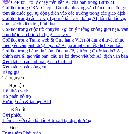
CoPilot
Trợ lý chạy trên nền AI của bạn trong Bitrix24
CoPilot trong CRM
Chép lại âm thanh-sang-văn bản cho cuộc gọi,
tóm tắt cuộc gọi, tự động điền vào các trường trong các giao dịch
CoPilot trong các tác vụ
Tạo mô tả tác vụ bằng AI, tóm tắt tác vụ,
danh sách kiểm tra, bình luận
CoPilot trong cuộc trò chuyện
Nguồn ý tưởng không giới hạn, văn
bản được tạo bởi AI, động não, v.v...
CoPilot trong Trang web & Cửa hàng
Viết nội dung thuyết phục
theo yêu cầu, ảnh được tạo bởi AI, prompt chi tiết, dịch văn bản
CoPilot trong bảng tin
Tóm tắt chủ đề, ý tưởng được tạo bởi AI,
chỉnh sửa & tạo văn bản, câu trả lời được viết bởi AI, dịch văn bản
Xem tất cả các tính năng của CoPilot
Xem tất cả các công cụ
Bảng giá
Tài nguyên
Học tập
Hội thảo web
Bộ phận hỗ trợ
Hướng dẫn & tài liệu API
Kết nối
Gửi phiếu
Liên lạc với các đối tác Bitrix24 tại địa phương
Đọc
Trung tâm Phát triển