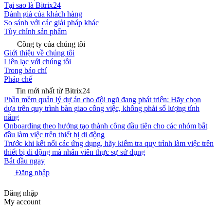
Tại sao là Bitrix24
Đánh giá của khách hàng
So sánh với các giải pháp khác
Tùy chỉnh sản phẩm
Công ty của chúng tôi
Giới thiệu về chúng tôi
Liên lạc với chúng tôi
Trong báo chí
Pháp chế
Tin mới nhất từ Bitrix24
Phần mềm quản lý dự án cho đội ngũ đang phát triển: Hãy chọn
dựa trên quy trình bàn giao công việc, không phải số lượng tính
năng
Onboarding theo hướng tạo thành công đầu tiên cho các nhóm bắt
đầu làm việc trên thiết bị di động
Trước khi kết nối các ứng dụng, hãy kiểm tra quy trình làm việc trên
thiết bị di động mà nhân viên thực sự sử dụng
Bắt đầu ngay
Đăng nhập
Đăng nhập
My account