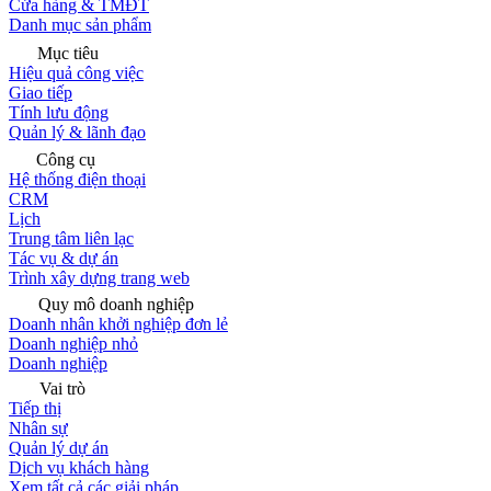
Cửa hàng & TMĐT
Danh mục sản phẩm
Mục tiêu
Hiệu quả công việc
Giao tiếp
Tính lưu động
Quản lý & lãnh đạo
Công cụ
Hệ thống điện thoại
CRM
Lịch
Trung tâm liên lạc
Tác vụ & dự án
Trình xây dựng trang web
Quy mô doanh nghiệp
Doanh nhân khởi nghiệp đơn lẻ
Doanh nghiệp nhỏ
Doanh nghiệp
Vai trò
Tiếp thị
Nhân sự
Quản lý dự án
Dịch vụ khách hàng
Xem tất cả các giải pháp