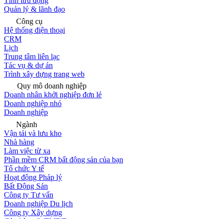
Tính lưu động
Quản lý & lãnh đạo
Công cụ
Hệ thống điện thoại
CRM
Lịch
Trung tâm liên lạc
Tác vụ & dự án
Trình xây dựng trang web
Quy mô doanh nghiệp
Doanh nhân khởi nghiệp đơn lẻ
Doanh nghiệp nhỏ
Doanh nghiệp
Ngành
Vận tải và lưu kho
Nhà hàng
Làm việc từ xa
Phần mềm CRM bất động sản của bạn
Tổ chức Y tế
Hoạt động Pháp lý
Bất Động Sản
Công ty Tư vấn
Doanh nghiệp Du lịch
Công ty Xây dựng