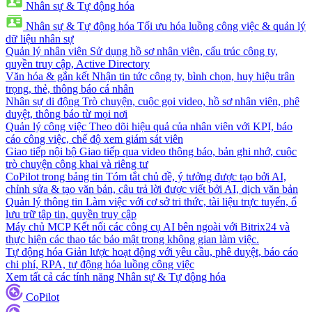
Nhân sự & Tự động hóa
Nhân sự & Tự động hóa
Tối ưu hóa luồng công việc & quản lý
dữ liệu nhân sự
Quản lý nhân viên
Sử dụng hồ sơ nhân viên, cấu trúc công ty,
quyền truy cập, Active Directory
Văn hóa & gắn kết
Nhận tin tức công ty, bình chọn, huy hiệu trân
trọng, thẻ, thông báo cá nhân
Nhân sự di động
Trò chuyện, cuộc gọi video, hồ sơ nhân viên, phê
duyệt, thông báo từ mọi nơi
Quản lý công việc
Theo dõi hiệu quả của nhân viên với KPI, báo
cáo công việc, chế độ xem giám sát viên
Giao tiếp nội bộ
Giao tiếp qua video thông báo, bản ghi nhớ, cuộc
trò chuyện công khai và riêng tư
CoPilot trong bảng tin
Tóm tắt chủ đề, ý tưởng được tạo bởi AI,
chỉnh sửa & tạo văn bản, câu trả lời được viết bởi AI, dịch văn bản
Quản lý thông tin
Làm việc với cơ sở tri thức, tài liệu trực tuyến, ổ
lưu trữ tập tin, quyền truy cập
Máy chủ MCP
Kết nối các công cụ AI bên ngoài với Bitrix24 và
thực hiện các thao tác bảo mật trong không gian làm việc.
Tự động hóa
Giản lược hoạt động với yêu cầu, phê duyệt, báo cáo
chi phí, RPA, tự động hóa luồng công việc
Xem tất cả các tính năng Nhân sự & Tự động hóa
CoPilot