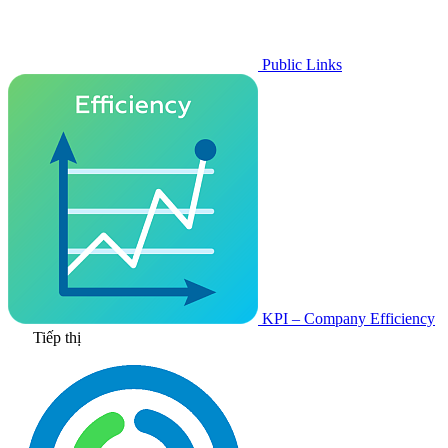
Public Links
KPI – Company Efficiency
Tiếp thị