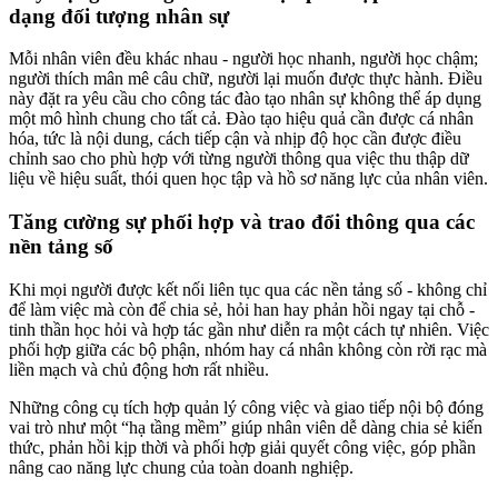
dạng đối tượng nhân sự
Mỗi nhân viên đều khác nhau - người học nhanh, người học chậm;
người thích mân mê câu chữ, người lại muốn được thực hành. Điều
này đặt ra yêu cầu cho công tác đào tạo nhân sự không thể áp dụng
một mô hình chung cho tất cả. Đào tạo hiệu quả cần được cá nhân
hóa, tức là nội dung, cách tiếp cận và nhịp độ học cần được điều
chỉnh sao cho phù hợp với từng người thông qua việc thu thập dữ
liệu về hiệu suất, thói quen học tập và hồ sơ năng lực của nhân viên.
Tăng cường sự phối hợp và trao đổi thông qua các
nền tảng số
Khi mọi người được kết nối liên tục qua các nền tảng số - không chỉ
để làm việc mà còn để chia sẻ, hỏi han hay phản hồi ngay tại chỗ -
tinh thần học hỏi và hợp tác gần như diễn ra một cách tự nhiên. Việc
phối hợp giữa các bộ phận, nhóm hay cá nhân không còn rời rạc mà
liền mạch và chủ động hơn rất nhiều.
Những công cụ tích hợp quản lý công việc và giao tiếp nội bộ đóng
vai trò như một “hạ tầng mềm” giúp nhân viên dễ dàng chia sẻ kiến
thức, phản hồi kịp thời và phối hợp giải quyết công việc, góp phần
nâng cao năng lực chung của toàn doanh nghiệp.