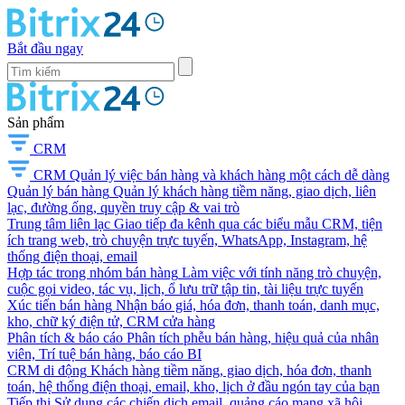
Bắt đầu ngay
Sản phẩm
CRM
CRM
Quản lý việc bán hàng và khách hàng một cách dễ dàng
Quản lý bán hàng
Quản lý khách hàng tiềm năng, giao dịch, liên
lạc, đường ống, quyền truy cập & vai trò
Trung tâm liên lạc
Giao tiếp đa kênh qua các biểu mẫu CRM, tiện
ích trang web, trò chuyện trực tuyến, WhatsApp, Instagram, hệ
thống điện thoại, email
Hợp tác trong nhóm bán hàng
Làm việc với tính năng trò chuyện,
cuộc gọi video, tác vụ, lịch, ổ lưu trữ tập tin, tài liệu trực tuyến
Xúc tiến bán hàng
Nhận báo giá, hóa đơn, thanh toán, danh mục,
kho, chữ ký điện tử, CRM cửa hàng
Phân tích & báo cáo
Phân tích phễu bán hàng, hiệu quả của nhân
viên, Trí tuệ bán hàng, báo cáo BI
CRM di động
Khách hàng tiềm năng, giao dịch, hóa đơn, thanh
toán, hệ thống điện thoại, email, kho, lịch ở đầu ngón tay của bạn
Tiếp thị
Sử dụng các chiến dịch email, quảng cáo mạng xã hội,