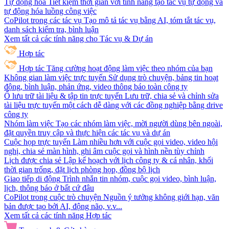
Tự động hóa
Tiết kiệm thời gian với tính năng tạo tác vụ tự động và
tự động hóa luồng công việc
CoPilot trong các tác vụ
Tạo mô tả tác vụ bằng AI, tóm tắt tác vụ,
danh sách kiểm tra, bình luận
Xem tất cả các tính năng cho Tác vụ & Dự án
Hợp tác
Hợp tác
Tăng cường hoạt động làm việc theo nhóm của bạn
Không gian làm việc trực tuyến
Sử dụng trò chuyện, bảng tin hoạt
động, bình luận, phản ứng, video thông báo toàn công ty
Ổ lưu trữ tài liệu & tập tin trực tuyến
Lưu trữ, chia sẻ và chỉnh sửa
tài liệu trực tuyến một cách dễ dàng với các đồng nghiệp bằng drive
công ty
Nhóm làm việc
Tạo các nhóm làm việc, mời người dùng bên ngoài,
đặt quyền truy cập và thực hiện các tác vụ và dự án
Cuộc họp trực tuyến
Làm nhiều hơn với cuộc gọi video, video hội
nghị, chia sẻ màn hình, ghi âm cuộc gọi và hình nền tùy chỉnh
Lịch được chia sẻ
Lập kế hoạch với lịch công ty & cá nhân, khối
thời gian trống, đặt lịch phòng họp, đồng bộ lịch
Giao tiếp di động
Trình nhắn tin nhóm, cuộc gọi video, bình luận,
lịch, thông báo ở bất cứ đâu
CoPilot trong cuộc trò chuyện
Nguồn ý tưởng không giới hạn, văn
bản được tạo bởi AI, động não, v.v...
Xem tất cả các tính năng Hợp tác