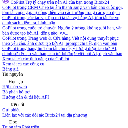
CoPilot
Trợ lý chạy trên nền AI của bạn trong Bitrix24
CoPilot trong CRM
Chép lại âm thanh-sang-văn bản cho cuộc gọi,
tóm tắt cuộc gọi, tự động điền vào các trường trong các giao dịch
CoPilot trong các tác vụ
Tạo mô tả tác vụ bằng AI, tóm tắt tác vụ,
danh sách kiểm tra, bình luận
CoPilot trong cuộc trò chuyện
Nguồn ý tưởng không giới hạn, văn
bản được tạo bởi AI, động não, v.v...
CoPilot trong Trang web & Cửa hàng
Viết nội dung thuyết phục
theo yêu cầu, ảnh được tạo bởi AI, prompt chi tiết, dịch văn bản
CoPilot trong bảng tin
Tóm tắt chủ đề, ý tưởng được tạo bởi AI,
chỉnh sửa & tạo văn bản, câu trả lời được viết bởi AI, dịch văn bản
Xem tất cả các tính năng của CoPilot
Xem tất cả các công cụ
Bảng giá
Tài nguyên
Học tập
Hội thảo web
Bộ phận hỗ trợ
Hướng dẫn & tài liệu API
Kết nối
Gửi phiếu
Liên lạc với các đối tác Bitrix24 tại địa phương
Đọc
Trung tâm Phát triển