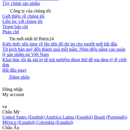
Tùy chỉnh sản phẩm
Công ty của chúng tôi
Giới thiệu về chúng tôi
Liên lạc với chúng tôi
Trong báo chí
Pháp chế
Tin mới nhất từ Bitrix24
Kiến thức nền tảng về lập tiến độ dự án cho người mới bắt đầu
Từ kịch bản quý đến thành quả mỗi tuần: Nhịp điệu nâng cao quản
lý sản phẩm tại Việt Nam
Khai thác tối đa giá trị từ trải nghiệm dùng thử để gia tăng tỷ lệ chốt
đơn
Bắt đầu ngay
Đăng nhập
Đăng nhập
My account
vn
Châu Mỹ
United States (English)
América Latina (Español)
Brasil (Português)
México (Español)
Colombia (Español)
Châu Âu