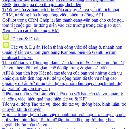
SMS, tiếp thị qua điện thoại, trang đích đến
Tự động hóa & bản tích hợp
Đặt các quy tắc và yếu tố kích hoạt
CRM, tự động hóa luồng công việc, phễu tự động, API
CoPilot trong CRM
Chép lại âm thanh-sang-văn bản cho cuộc gọi,
tóm tắt cuộc gọi, tự động điền vào các trường trong các giao dịch
Xem tất cả các tính năng CRM
Tác vụ & Dự án
Tác vụ & Dự án
Hoàn thành công việc dễ dàng & nhanh hơn
Quản lý tác vụ
Chọn giữa bảng Kanban, biểu đồ Gantt, Scrum,
danh sách tác vụ
Theo dõi tác vụ
Tận dụng danh sách kiểm tra & tác vụ con, tóm tắt
tác vụ, theo dõi thời gian, chế độ tập trung & giám sát viên
API & bản tích hợp
Kết nối các tác vụ của bạn với những dịch vụ
khác qua bản tích hợp API để tự động hoàn tất tác vụ nâng cao
Quản lý dự án
Sử dụng các dự án, nhóm làm việc, hoạch định dự
án, vai trò, quyền truy cập
Hiệu quả nhân viên
Làm việc hiệu quả với báo cáo tác vụ, quản lý
tải công việc, hiệu quả thực hiện tác vụ & KPI
Tác vụ di động
Tạo tác vụ, theo dõi tác vụ, thông báo, bình luận, trò
chuyện khi di chuyển
Hợp tác trong dự án
Làm việc nhanh hơn với cuộc trò chuyện, cuộc
gọi video, bình luận, ổ lưu trữ tập tin, tài liệu, người dùng bên
ngoài, khuôn mẫu tác vụ