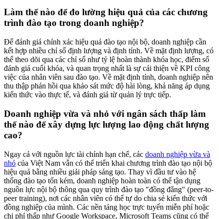
Làm thế nào để đo lường hiệu quả của các chương
trình đào tạo trong doanh nghiệp?
Để đánh giá chính xác hiệu quả đào tạo nội bộ, doanh nghiệp cần
kết hợp nhiều chỉ số định lượng và định tính. Về mặt định lượng, có
thể theo dõi qua các chỉ số như tỷ lệ hoàn thành khóa học, điểm số
đánh giá cuối khóa, và quan trọng nhất là sự cải thiện về KPI công
việc của nhân viên sau đào tạo. Về mặt định tính, doanh nghiệp nên
thu thập phản hồi qua khảo sát mức độ hài lòng, khả năng áp dụng
kiến thức vào thực tế, và đánh giá từ quản lý trực tiếp.
Doanh nghiệp vừa và nhỏ với ngân sách thấp làm
thế nào để xây dựng lực lượng lao động chất lượng
cao?
Ngay cả với nguồn lực tài chính hạn chế, các
doanh nghiệp vừa và
nhỏ
của Việt Nam vẫn có thể triển khai chương trình đào tạo nội bộ
hiệu quả bằng nhiều giải pháp sáng tạo. Thay vì đầu tư vào hệ
thống đào tạo tốn kém, doanh nghiệp hoàn toàn có thể tận dụng
nguồn lực nội bộ thông qua quy trình đào tạo "đồng đẳng" (peer-to-
peer training), nơi các nhân viên có thể tự do chia sẻ kiến thức với
đồng nghiệp của mình. Các nền tảng học trực tuyến miễn phí hoặc
chi phí thấp như Google Workspace, Microsoft Teams cũng có thể