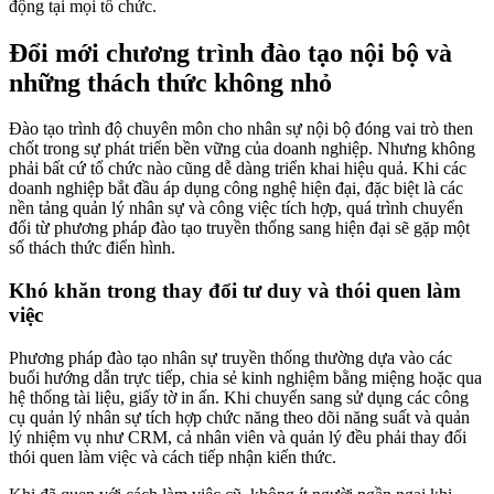
động tại mọi tổ chức.
Đổi mới chương trình đào tạo nội bộ và
những thách thức không nhỏ
Đào tạo trình độ chuyên môn cho nhân sự nội bộ đóng vai trò then
chốt trong sự phát triển bền vững của doanh nghiệp. Nhưng không
phải bất cứ tổ chức nào cũng dễ dàng triển khai hiệu quả. Khi các
doanh nghiệp bắt đầu áp dụng công nghệ hiện đại, đặc biệt là các
nền tảng quản lý nhân sự và công việc tích hợp, quá trình chuyển
đổi từ phương pháp đào tạo truyền thống sang hiện đại sẽ gặp một
số thách thức điển hình.
Khó khăn trong thay đổi tư duy và thói quen làm
việc
Phương pháp đào tạo nhân sự truyền thống thường dựa vào các
buổi hướng dẫn trực tiếp, chia sẻ kinh nghiệm bằng miệng hoặc qua
hệ thống tài liệu, giấy tờ in ấn. Khi chuyển sang sử dụng các công
cụ quản lý nhân sự tích hợp chức năng theo dõi năng suất và quản
lý nhiệm vụ như CRM, cả nhân viên và quản lý đều phải thay đổi
thói quen làm việc và cách tiếp nhận kiến thức.