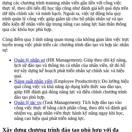
dựng các chương trình training nhân viên gắn liền với công việc
thực tế, theo dõi tiến độ học tập cũng như đánh giá kết quả dựa trên
dữ liệu chính xác và minh bạch. Ngoài ra, việc tự động hóa quy
trình quản lý công việc giúp giảm tải cho bộ phận nhân sự và tạo
điều kiện để nhân viên tập trung nâng cao năng lực bản thân thông
qua các khóa học phù hợp.
Cùng điểm qua 3 tính năng quan trọng của không gian làm việc trực
tuyến trong việc phát triển các chương trình đào tạo và hợp tác nhân
sự:
Quản lý nhân sự
(HR Management): Giúp theo dõi kỹ năng,
lịch sử đào tạo và thông tin cá nhân của nhân viên, từ đó hỗ
trợ xây dựng kế hoạch phát triển nhân sự chính xác và hiệu
quả.
Năng suất nhân viên
(Employee Productivity): Đo lường hiệu
quả công việc và khả năng áp dụng kiến thức sau đào tạo,
giúp HR đánh giá đúng năng lực và điều chỉnh chương trình
đào tạo phù hợp.
Quản lý tác vụ
(Task Management): Tích hợp đào tạo vào
công việc thực tế bằng cách phân công, theo dõi và đánh giá
nhiệm vụ, giúp nhân viên thực hành kỹ năng ngay khi học,
nâng cao hiệu quả phát triển năng lực.
Xây dựng chương trình đào tạo phù hợp với đa