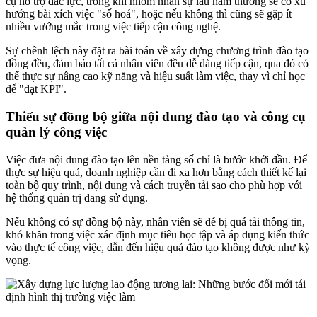
cụ hỗ trợ đắc lực, trong khi nhóm nhân sự lâu năm thường sẽ có xu
hướng bài xích việc "số hoá", hoặc nếu không thì cũng sẽ gặp ít
nhiều vướng mắc trong việc tiếp cận công nghệ.
Sự chênh lệch này đặt ra bài toán về xây dựng chương trình đào tạo
đồng đều, đảm bảo tất cả nhân viên đều dễ dàng tiếp cận, qua đó có
thể thực sự nâng cao kỹ năng và hiệu suất làm việc, thay vì chỉ học
để "đạt KPI".
Thiếu sự đồng bộ giữa nội dung đào tạo và công cụ
quản lý công việc
Việc đưa nội dung đào tạo lên nền tảng số chỉ là bước khởi đầu. Để
thực sự hiệu quả, doanh nghiệp cần đi xa hơn bằng cách thiết kế lại
toàn bộ quy trình, nội dung và cách truyền tải sao cho phù hợp với
hệ thống quản trị đang sử dụng.
Nếu không có sự đồng bộ này, nhân viên sẽ dễ bị quá tải thông tin,
khó khăn trong việc xác định mục tiêu học tập và áp dụng kiến thức
vào thực tế công việc, dẫn đến hiệu quả đào tạo không được như kỳ
vọng.