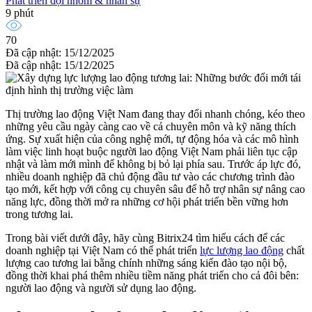
Phát triển đội nhóm & nhân sự
9 phút
70
Đã cập nhật: 15/12/2025
Đã cập nhật: 15/12/2025
Thị trường lao động Việt Nam đang thay đổi nhanh chóng, kéo theo
những yêu cầu ngày càng cao về cả chuyên môn và kỹ năng thích
ứng. Sự xuất hiện của công nghệ mới, tự động hóa và các mô hình
làm việc linh hoạt buộc người lao động Việt Nam phải liên tục cập
nhật và làm mới mình để không bị bỏ lại phía sau. Trước áp lực đó,
nhiều doanh nghiệp đã chủ động đầu tư vào các chương trình đào
tạo mới, kết hợp với công cụ chuyên sâu để hỗ trợ nhân sự nâng cao
năng lực, đồng thời mở ra những cơ hội phát triển bền vững hơn
trong tương lai.
Trong bài viết dưới đây, hãy cùng Bitrix24 tìm hiểu cách để các
doanh nghiệp tại Việt Nam có thể phát triển
lực lượng lao động
chất
lượng cao tương lai bằng chính những sáng kiến đào tạo nội bộ,
đồng thời khai phá thêm nhiều tiềm năng phát triển cho cả đôi bên:
người lao động và người sử dụng lao động.