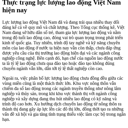
Thực trạng lực lượng lao động Việt Nam
hiện nay
Lực lượng lao động Việt Nam đã và đang trải qua nhiều thay đổi
đáng kể cả về quy mô và chất lượng. Theo Tổng cục thống kê, Việt
Nam đang sở hữu dân số trẻ, tham gia lực lượng lao động và nằm
trong độ tuổi lao động cao, đóng vai trò quan trọng trong phát triển
kinh tế quốc gia. Tuy nhiên, trình độ tay nghề và kỹ năng chuyên
môn của lao động ở nước ta hiện nay vẫn còn thấp, chưa đáp ứng
được yêu cầu của thị trường lao động hiện đại và các ngành công
nghiệp công nghệ. Bên cạnh đó, hạn chế của nguồn lao động nước
ta là tỷ lệ lao động chưa qua đào tạo hoặc đào tạo không đúng
chuyên ngành vẫn lớn, dẫn tới tỷ lệ thất nghiệp còn cao.
Ngoài ra, việc phân bố lực lượng lao động chưa đồng đều giữa các
vùng miền cũng là một thách thức lớn. Khu vực nông thôn vẫn
chiếm đa số lao động trong các ngành truyền thống như nông lâm
nghiệp và thủy sản, trong khi khu vực thành thị với ngành công
nghiệp và xây dựng đang thu hút nhiều lao động có kỹ năng và
trình độ cao hơn. Xu hướng dịch chuyển lao động từ nông thôn ra
thành thị đang gây áp lực lên các đô thị lớn, đồng thời tạo ra những
vấn đề xã hội và gia tăng tình trạng thiếu việc làm cục bộ trong ngắn
hạn.