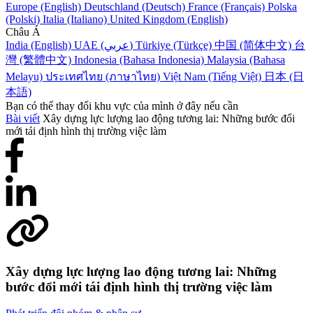
Europe (English)
Deutschland (Deutsch)
France (Français)
Polska
(Polski)
Italia (Italiano)
United Kingdom (English)
Châu Á
India (English)
UAE (عربي)
Türkiye (Türkçe)
中国 (简体中文)
台
灣 (繁體中文)
Indonesia (Bahasa Indonesia)
Malaysia (Bahasa
Melayu)
ประเทศไทย (ภาษาไทย)
Việt Nam (Tiếng Việt)
日本 (日
本語)
Bạn có thể thay đổi khu vực của mình ở đây nếu cần
Bài viết
Xây dựng lực lượng lao động tương lai: Những bước đổi
mới tái định hình thị trường việc làm
Xây dựng lực lượng lao động tương lai: Những
bước đổi mới tái định hình thị trường việc làm