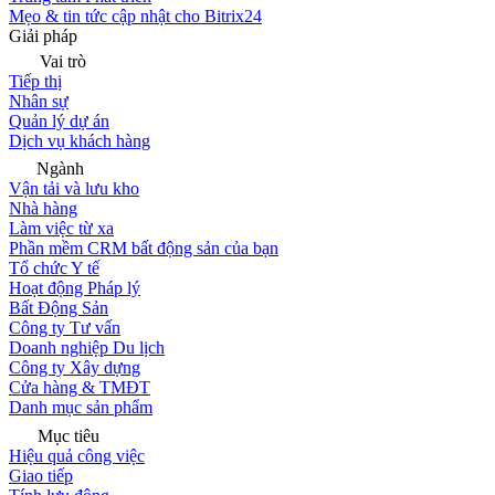
Mẹo & tin tức cập nhật cho Bitrix24
Giải pháp
Vai trò
Tiếp thị
Nhân sự
Quản lý dự án
Dịch vụ khách hàng
Ngành
Vận tải và lưu kho
Nhà hàng
Làm việc từ xa
Phần mềm CRM bất động sản của bạn
Tổ chức Y tế
Hoạt động Pháp lý
Bất Động Sản
Công ty Tư vấn
Doanh nghiệp Du lịch
Công ty Xây dựng
Cửa hàng & TMĐT
Danh mục sản phẩm
Mục tiêu
Hiệu quả công việc
Giao tiếp