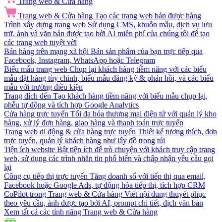
Trang web & Cửa hàng
Trang web & Cửa hàng
Tạo các trang web bán được hàng
Trình xây dựng trang web
Sử dụng CMS, khuôn mẫu, dịch vụ lưu
trữ, ảnh và văn bản được tạo bởi AI miễn phí của chúng tôi để tạo
các trang web tuyệt vời
Bán hàng trên mạng xã hội
Bán sản phẩm của bạn trực tiếp qua
Facebook, Instagram, WhatsApp hoặc Telegram
Biểu mẫu trang web
Chụp lại khách hàng tiềm năng với các biểu
mẫu đặt hàng tùy chỉnh, biểu mẫu đăng ký & phản hồi, và các biểu
mẫu với trường điều kiện
Trang đích đến
Tạo khách hàng tiềm năng với biểu mẫu chụp lại,
phễu tự động và tích hợp Google Analytics
Cửa hàng trực tuyến
Tối đa hóa thương mại điện tử với quản lý kho
hàng, xử lý đơn hàng, giao hàng và thanh toán trực tuyến
Trang web di động & cửa hàng trực tuyến
Thiết kế tương thích, đơn
trực tuyến, quản lý khách hàng như lấy đồ trong túi
Tiện ích website
Bật tiện ích để trò chuyện với khách truy cập trang
web, sử dụng các trình nhắn tin phổ biến và chấp nhận yêu cầu gọi
lại
Công cụ tiếp thị trực tuyến
Tăng doanh số với tiếp thị qua email,
Facebook hoặc Google Ads, tự động hóa tiếp thị, tích hợp CRM
CoPilot trong Trang web & Cửa hàng
Viết nội dung thuyết phục
theo yêu cầu, ảnh được tạo bởi AI, prompt chi tiết, dịch văn bản
Xem tất cả các tính năng Trang web & Cửa hàng