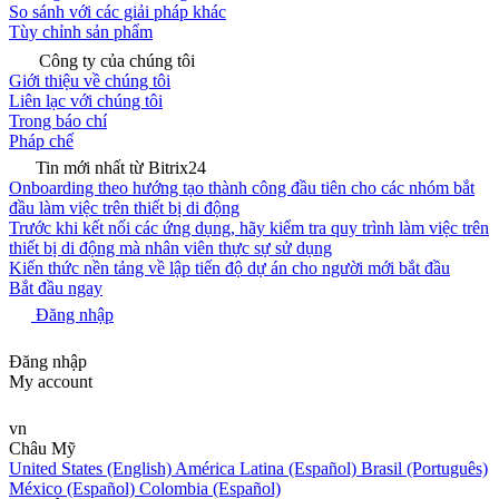
So sánh với các giải pháp khác
Tùy chỉnh sản phẩm
Công ty của chúng tôi
Giới thiệu về chúng tôi
Liên lạc với chúng tôi
Trong báo chí
Pháp chế
Tin mới nhất từ Bitrix24
Onboarding theo hướng tạo thành công đầu tiên cho các nhóm bắt
đầu làm việc trên thiết bị di động
Trước khi kết nối các ứng dụng, hãy kiểm tra quy trình làm việc trên
thiết bị di động mà nhân viên thực sự sử dụng
Kiến thức nền tảng về lập tiến độ dự án cho người mới bắt đầu
Bắt đầu ngay
Đăng nhập
Đăng nhập
My account
vn
Châu Mỹ
United States (English)
América Latina (Español)
Brasil (Português)
México (Español)
Colombia (Español)