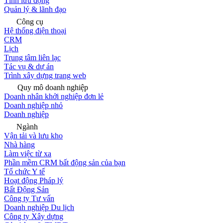
Tính lưu động
Quản lý & lãnh đạo
Công cụ
Hệ thống điện thoại
CRM
Lịch
Trung tâm liên lạc
Tác vụ & dự án
Trình xây dựng trang web
Quy mô doanh nghiệp
Doanh nhân khởi nghiệp đơn lẻ
Doanh nghiệp nhỏ
Doanh nghiệp
Ngành
Vận tải và lưu kho
Nhà hàng
Làm việc từ xa
Phần mềm CRM bất động sản của bạn
Tổ chức Y tế
Hoạt động Pháp lý
Bất Động Sản
Công ty Tư vấn
Doanh nghiệp Du lịch
Công ty Xây dựng