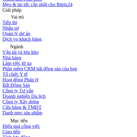
Mẹo & tin tức cập nhật cho Bitrix24
Giải pháp
Vai trò
Tiếp thị
Nhân sự
Quản lý dự án
Dịch vụ khách hàng
Ngành
Vận tải và lưu kho
Nhà hàng
Làm việc từ xa
Phần mềm CRM bất động sản của bạn
Tổ chức Y tế
Hoạt động Pháp lý
Bất Động Sản
Công ty Tư vấn
Doanh nghiệp Du lịch
Công ty Xây dựng
Cửa hàng & TMĐT
Danh mục sản phẩm
Mục tiêu
Hiệu quả công việc
Giao tiếp