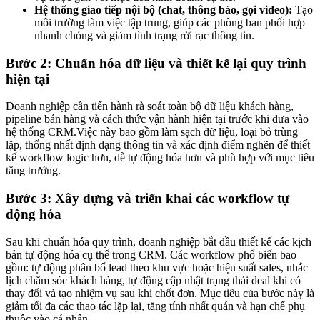
Hệ thống giao tiếp nội bộ (chat, thông báo, gọi video):
Tạo
môi trường làm việc tập trung, giúp các phòng ban phối hợp
nhanh chóng và giảm tình trạng rời rạc thông tin.
Bước 2: Chuẩn hóa dữ liệu và thiết kế lại quy trình
hiện tại
Doanh nghiệp cần tiến hành rà soát toàn bộ dữ liệu khách hàng,
pipeline bán hàng và cách thức vận hành hiện tại trước khi đưa vào
hệ thống CRM.Việc này bao gồm làm sạch dữ liệu, loại bỏ trùng
lặp, thống nhất định dạng thông tin và xác định điểm nghẽn để thiết
kế workflow logic hơn, dễ tự động hóa hơn và phù hợp với mục tiêu
tăng trưởng.
Bước 3: Xây dựng và triển khai các workflow tự
động hóa
Sau khi chuẩn hóa quy trình, doanh nghiệp bắt đầu thiết kế các kịch
bản tự động hóa cụ thể trong CRM. Các workflow phổ biến bao
gồm: tự động phân bổ lead theo khu vực hoặc hiệu suất sales, nhắc
lịch chăm sóc khách hàng, tự động cập nhật trạng thái deal khi có
thay đổi và tạo nhiệm vụ sau khi chốt đơn. Mục tiêu của bước này là
giảm tối đa các thao tác lặp lại, tăng tính nhất quán và hạn chế phụ
thuộc vào cá nhân.