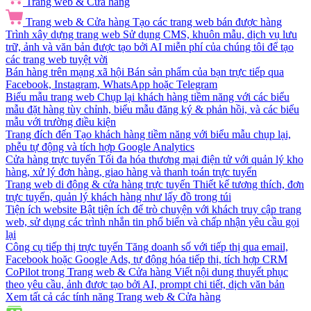
Trang web & Cửa hàng
Trang web & Cửa hàng
Tạo các trang web bán được hàng
Trình xây dựng trang web
Sử dụng CMS, khuôn mẫu, dịch vụ lưu
trữ, ảnh và văn bản được tạo bởi AI miễn phí của chúng tôi để tạo
các trang web tuyệt vời
Bán hàng trên mạng xã hội
Bán sản phẩm của bạn trực tiếp qua
Facebook, Instagram, WhatsApp hoặc Telegram
Biểu mẫu trang web
Chụp lại khách hàng tiềm năng với các biểu
mẫu đặt hàng tùy chỉnh, biểu mẫu đăng ký & phản hồi, và các biểu
mẫu với trường điều kiện
Trang đích đến
Tạo khách hàng tiềm năng với biểu mẫu chụp lại,
phễu tự động và tích hợp Google Analytics
Cửa hàng trực tuyến
Tối đa hóa thương mại điện tử với quản lý kho
hàng, xử lý đơn hàng, giao hàng và thanh toán trực tuyến
Trang web di động & cửa hàng trực tuyến
Thiết kế tương thích, đơn
trực tuyến, quản lý khách hàng như lấy đồ trong túi
Tiện ích website
Bật tiện ích để trò chuyện với khách truy cập trang
web, sử dụng các trình nhắn tin phổ biến và chấp nhận yêu cầu gọi
lại
Công cụ tiếp thị trực tuyến
Tăng doanh số với tiếp thị qua email,
Facebook hoặc Google Ads, tự động hóa tiếp thị, tích hợp CRM
CoPilot trong Trang web & Cửa hàng
Viết nội dung thuyết phục
theo yêu cầu, ảnh được tạo bởi AI, prompt chi tiết, dịch văn bản
Xem tất cả các tính năng Trang web & Cửa hàng