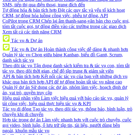
SMS, tiếp thị qua điện thoại, trang đích đến
Tự động hóa & bản tích hợp
Đặt các quy tắc và yếu tố kích hoạt
CRM, tự động hóa luồng công việc, phễu tự động, API
CoPilot trong CRM
Chép lại âm thanh-sang-văn bản cho cuộc gọi,
tóm tắt cuộc gọi, tự động điền vào các trường trong các giao dịch
Xem tất cả các tính năng CRM
Tác vụ & Dự án
Tác vụ & Dự án
Hoàn thành công việc dễ dàng & nhanh hơn
Quản lý tác vụ
Chọn giữa bảng Kanban, biểu đồ Gantt, Scrum,
danh sách tác vụ
Theo dõi tác vụ
Tận dụng danh sách kiểm tra & tác vụ con, tóm tắt
tác vụ, theo dõi thời gian, chế độ tập trung & giám sát viên
API & bản tích hợp
Kết nối các tác vụ của bạn với những dịch vụ
khác qua bản tích hợp API để tự động hoàn tất tác vụ nâng cao
Quản lý dự án
Sử dụng các dự án, nhóm làm việc, hoạch định dự
án, vai trò, quyền truy cập
Hiệu quả nhân viên
Làm việc hiệu quả với báo cáo tác vụ, quản lý
tải công việc, hiệu quả thực hiện tác vụ & KPI
Tác vụ di động
Tạo tác vụ, theo dõi tác vụ, thông báo, bình luận, trò
chuyện khi di chuyển
Hợp tác trong dự án
Làm việc nhanh hơn với cuộc trò chuyện, cuộc
gọi video, bình luận, ổ lưu trữ tập tin, tài liệu, người dùng bên
ngoài, khuôn mẫu tác vụ