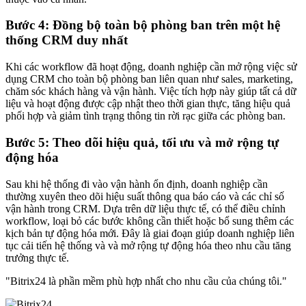
Bước 4: Đồng bộ toàn bộ phòng ban trên một hệ
thống CRM duy nhất
Khi các workflow đã hoạt động, doanh nghiệp cần mở rộng việc sử
dụng CRM cho toàn bộ phòng ban liên quan như sales, marketing,
chăm sóc khách hàng và vận hành. Việc tích hợp này giúp tất cả dữ
liệu và hoạt động được cập nhật theo thời gian thực, tăng hiệu quả
phối hợp và giảm tình trạng thông tin rời rạc giữa các phòng ban.
Bước 5: Theo dõi hiệu quả, tối ưu và mở rộng tự
động hóa
Sau khi hệ thống đi vào vận hành ổn định, doanh nghiệp cần
thường xuyên theo dõi hiệu suất thông qua báo cáo và các chỉ số
vận hành trong CRM. Dựa trên dữ liệu thực tế, có thể điều chỉnh
workflow, loại bỏ các bước không cần thiết hoặc bổ sung thêm các
kịch bản tự động hóa mới. Đây là giai đoạn giúp doanh nghiệp liên
tục cải tiến hệ thống và và mở rộng tự động hóa theo nhu cầu tăng
trưởng thực tế.
"Bitrix24 là phần mềm phù hợp nhất cho nhu cầu của chúng tôi."