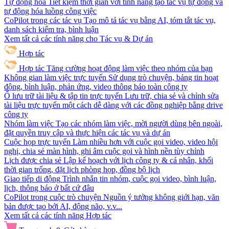
Tự động hóa
Tiết kiệm thời gian với tính năng tạo tác vụ tự động và
tự động hóa luồng công việc
CoPilot trong các tác vụ
Tạo mô tả tác vụ bằng AI, tóm tắt tác vụ,
danh sách kiểm tra, bình luận
Xem tất cả các tính năng cho Tác vụ & Dự án
Hợp tác
Hợp tác
Tăng cường hoạt động làm việc theo nhóm của bạn
Không gian làm việc trực tuyến
Sử dụng trò chuyện, bảng tin hoạt
động, bình luận, phản ứng, video thông báo toàn công ty
Ổ lưu trữ tài liệu & tập tin trực tuyến
Lưu trữ, chia sẻ và chỉnh sửa
tài liệu trực tuyến một cách dễ dàng với các đồng nghiệp bằng drive
công ty
Nhóm làm việc
Tạo các nhóm làm việc, mời người dùng bên ngoài,
đặt quyền truy cập và thực hiện các tác vụ và dự án
Cuộc họp trực tuyến
Làm nhiều hơn với cuộc gọi video, video hội
nghị, chia sẻ màn hình, ghi âm cuộc gọi và hình nền tùy chỉnh
Lịch được chia sẻ
Lập kế hoạch với lịch công ty & cá nhân, khối
thời gian trống, đặt lịch phòng họp, đồng bộ lịch
Giao tiếp di động
Trình nhắn tin nhóm, cuộc gọi video, bình luận,
lịch, thông báo ở bất cứ đâu
CoPilot trong cuộc trò chuyện
Nguồn ý tưởng không giới hạn, văn
bản được tạo bởi AI, động não, v.v...
Xem tất cả các tính năng Hợp tác