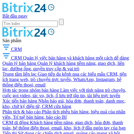
Bắt đầu ngay
Sản phẩm
CRM
CRM
Quản lý việc bán hàng và khách hàng một cách dễ dàng
Quản lý bán hàng
Quản lý khách hàng tiềm năng, giao dịch, liên
lạc, đường ống, quyền truy cập & vai trò
Trung tâm liên lạc
Giao tiếp đa kênh qua các biểu mẫu CRM, tiện
ích trang web, trò chuyện trực tuyến, WhatsApp, Instagram, hệ
thống điện thoại, email
Hợp tác trong nhóm bán hàng
Làm việc với tính năng trò chuyện,
cuộc gọi video, tác vụ, lịch, ổ lưu trữ tập tin, tài liệu trực tuyến
Xúc tiến bán hàng
Nhận báo giá, hóa đơn, thanh toán, danh mục,
kho, chữ ký điện tử, CRM cửa hàng
Phân tích & báo cáo
Phân tích phễu bán hàng, hiệu quả của nhân
viên, Trí tuệ bán hàng, báo cáo BI
CRM di động
Khách hàng tiềm năng, giao dịch, hóa đơn, thanh
toán, hệ thống điện thoại, email, kho, lịch ở đầu ngón tay của bạn
Tiếp thị
Sử dụng các chiến dịch email, quảng cáo mạng xã hội,