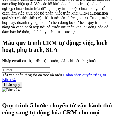
nào cũng hiệu quả. Với các hộ kinh doanh nhỏ lẻ hoặc doanh
nghiệp chưa chuẩn hóa dữ liệu, quy trình hoặc chưa thống nhất
cách làm việc giữa các bộ phận, việc triển khai CRM automation
quá sớm có thể khiến vận hành trở nên phức tạp hơn. Trong trường
hợp này, doanh nghiệp nên ưu tiên đồng bộ dữ liệu, quy trình bán
hàng và cách phối hợp nội bộ trước khi triển khai tự động hóa để
đảm bảo hệ thống phát huy hiệu quả thực sự.
Mẫu quy trình CRM tự động: việc, kích
hoạt, phụ trách, SLA
Nhập email của bạn để nhận hướng dẫn chi tiết từng bước
Tôi xác nhận rằng tôi đã đọc và hiểu
Chính sách quyền riêng tư
Bitrix24
Quy trình 5 bước chuyển từ vận hành thủ
công sang tự động hóa CRM cho mọi