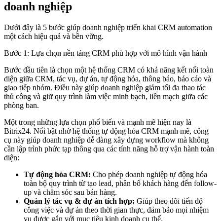
doanh nghiệp
Dưới đây là 5 bước giúp doanh nghiệp triển khai CRM automation
một cách hiệu quả và bền vững.
Bước 1: Lựa chọn nền tảng CRM phù hợp với mô hình vận hành
Bước đầu tiên là chọn một hệ thống CRM có khả năng kết nối toàn
diện giữa CRM, tác vụ, dự án, tự động hóa, thông báo, báo cáo và
giao tiếp nhóm. Điều này giúp doanh nghiệp giảm tối đa thao tác
thủ công và giữ quy trình làm việc minh bạch, liền mạch giữa các
phòng ban.
Một trong những lựa chọn phổ biến và mạnh mẽ hiện nay là
Bitrix24. Nổi bật nhờ hệ thống tự động hóa CRM mạnh mẽ, công
cụ này giúp doanh nghiệp dễ dàng xây dựng workflow mà không
cần lập trình phức tạp thông qua các tính năng hỗ trợ vận hành toàn
diện:
Tự động hóa CRM:
Cho phép doanh nghiệp tự động hóa
toàn bộ quy trình từ tạo lead, phân bổ khách hàng đến follow-
up và chăm sóc sau bán hàng.
Quản lý tác vụ & dự án tích hợp:
Giúp theo dõi tiến độ
công việc và dự án theo thời gian thực, đảm bảo mọi nhiệm
vụ được gắn với mục tiêu kinh doanh cụ thể.