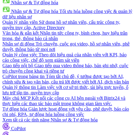
Nhân sự & Tự động hóa
Nhân sự & Tự động hóa
Tối ưu hóa luồng công việc & quản lý
dữ liệu nhân sự
Quản lý nhân viên
Sử dụng hồ sơ nhân viên, cấu trúc công ty,
quyền truy cập, Active Directory
Văn hóa & gắn kết
Nhận tin tức công ty, bình chọn, huy hiệu trân
trọng, thẻ, thông báo cá nhân
Nhân sự di động
Trò chuyện, cuộc gọi video, hồ sơ nhân viên, phê
duyệt, thông báo từ mọi nơi
Quản lý công việc
Theo dõi hiệu quả của nhân viên với KPI, báo
cáo công việc, chế độ xem giám sát viên
Giao tiếp nội bộ
Giao tiếp qua video thông báo, bản ghi nhớ, cuộc
trò chuyện công khai và riêng tư
CoPilot trong bảng tin
Tóm tắt chủ đề, ý tưởng được tạo bởi AI,
chỉnh sửa & tạo văn bản, câu trả lời được viết bởi AI, dịch văn bản
Quản lý thông tin
Làm việc với cơ sở tri thức, tài liệu trực tuyến, ổ
lưu trữ tập tin, quyền truy cập
Máy chủ MCP
Kết nối các công cụ AI bên ngoài với Bitrix24 và
thực hiện các thao tác bảo mật trong không gian làm việc.
Tự động hóa
Giản lược hoạt động với yêu cầu, phê duyệt, báo cáo
chi phí, RPA, tự động hóa luồng công việc
Xem tất cả các tính năng Nhân sự & Tự động hóa
CoPilot