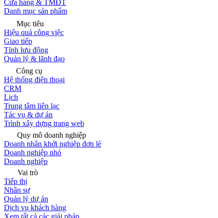
Cửa hàng & TMĐT
Danh mục sản phẩm
Mục tiêu
Hiệu quả công việc
Giao tiếp
Tính lưu động
Quản lý & lãnh đạo
Công cụ
Hệ thống điện thoại
CRM
Lịch
Trung tâm liên lạc
Tác vụ & dự án
Trình xây dựng trang web
Quy mô doanh nghiệp
Doanh nhân khởi nghiệp đơn lẻ
Doanh nghiệp nhỏ
Doanh nghiệp
Vai trò
Tiếp thị
Nhân sự
Quản lý dự án
Dịch vụ khách hàng
Xem tất cả các giải pháp