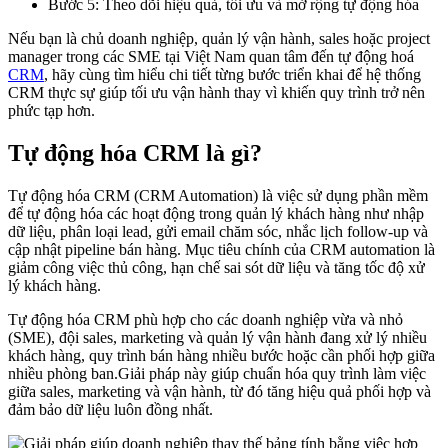
Bước 5: Theo dõi hiệu quả, tối ưu và mở rộng tự động hóa
Nếu bạn là chủ doanh nghiệp, quản lý vận hành, sales hoặc project
manager trong các SME tại Việt Nam quan tâm đến tự động hoá
CRM
, hãy cùng tìm hiểu chi tiết từng bước triển khai để hệ thống
CRM thực sự giúp tối ưu vận hành thay vì khiến quy trình trở nên
phức tạp hơn.
Tự động hóa CRM là gì?
Tự động hóa CRM (CRM Automation) là việc sử dụng phần mềm
để tự động hóa các hoạt động trong quản lý khách hàng như nhập
dữ liệu, phân loại lead, gửi email chăm sóc, nhắc lịch follow-up và
cập nhật pipeline bán hàng. Mục tiêu chính của CRM automation là
giảm công việc thủ công, hạn chế sai sót dữ liệu và tăng tốc độ xử
lý khách hàng.
Tự động hóa CRM phù hợp cho các doanh nghiệp vừa và nhỏ
(SME), đội sales, marketing và quản lý vận hành đang xử lý nhiều
khách hàng, quy trình bán hàng nhiều bước hoặc cần phối hợp giữa
nhiều phòng ban.Giải pháp này giúp chuẩn hóa quy trình làm việc
giữa sales, marketing và vận hành, từ đó tăng hiệu quả phối hợp và
đảm bảo dữ liệu luôn đồng nhất.