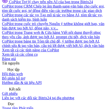
CoPilot
Trợ lý chạy trên nền AI của bạn trong Bitrix24
CoPilot trong CRM
Chép lại âm thanh-sang-văn bản cho cuộc gọi,
tóm tắt cuộc gọi, tự động điền vào các trường trong các giao dịch
CoPilot trong các tác vụ
Tạo mô tả tác vụ bằng AI, tóm tắt tác vụ,
danh sách kiểm tra, bình luận
CoPilot trong cuộc trò chuyện
Nguồn ý tưởng không giới hạn, văn
bản được tạo bởi AI, động não, v.v...
CoPilot trong Trang web & Cửa hàng
Viết nội dung thuyết phục
theo yêu cầu, ảnh được tạo bởi AI, prompt chi tiết, dịch văn bản
CoPilot trong bảng tin
Tóm tắt chủ đề, ý tưởng được tạo bởi AI,
chỉnh sửa & tạo văn bản, câu trả lời được viết bởi AI, dịch văn bản
Xem tất cả các tính năng của CoPilot
Xem tất cả các công cụ
Bảng giá
Tài nguyên
Học tập
Hội thảo web
Bộ phận hỗ trợ
Hướng dẫn & tài liệu API
Kết nối
Gửi phiếu
Liên lạc với các đối tác Bitrix24 tại địa phương
Đọc
Trung tâm Phát triển