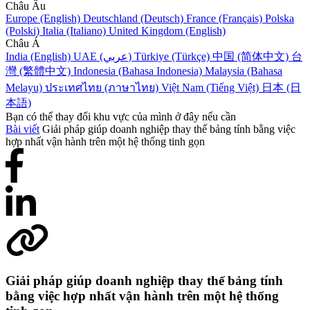
Châu Âu
Europe (English)
Deutschland (Deutsch)
France (Français)
Polska
(Polski)
Italia (Italiano)
United Kingdom (English)
Châu Á
India (English)
UAE (عربي)
Türkiye (Türkçe)
中国 (简体中文)
台
灣 (繁體中文)
Indonesia (Bahasa Indonesia)
Malaysia (Bahasa
Melayu)
ประเทศไทย (ภาษาไทย)
Việt Nam (Tiếng Việt)
日本 (日
本語)
Bạn có thể thay đổi khu vực của mình ở đây nếu cần
Bài viết
Giải pháp giúp doanh nghiệp thay thế bảng tính bằng việc
hợp nhất vận hành trên một hệ thống tinh gọn
Giải pháp giúp doanh nghiệp thay thế bảng tính
bằng việc hợp nhất vận hành trên một hệ thống