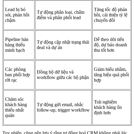
Lead bị bỏ
Tăng tốc độ phản
Tự động phân loại, chấm
sót, phản hồi
hồi, cải thiện tỷ lệ
điểm và phân phối lead
chậm
chuyển đổi
Pipeline bán
Dễ theo dõi tiến
Tự động cập nhật trạng thái
hàng thiếu
độ, dự báo doanh
deal và dự án
minh bạch
thu tốt hơn
Các phòng
Giảm hiểu nhầm,
Đồng bộ dữ liệu và
ban phối hợp
tăng hiệu quả phối
workflow giữa các bộ phận
rời rạc
hợp
Chăm sóc
Trải nghiệm
khách hàng
Tự động gửi email, nhắc
khách hàng ổn
thiếu nhất
follow-up, trigger workflow
định hơn
quán
Tuy nhiên, cũng nên lưu ý rằng tự động hoá CRM không phải lúc