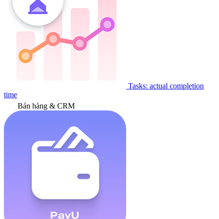
Tasks: actual completion
time
Bán hàng & CRM