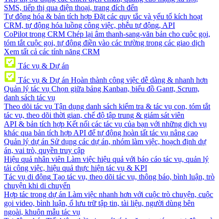
SMS, tiếp thị qua điện thoại, trang đích đến
Tự động hóa & bản tích hợp
Đặt các quy tắc và yếu tố kích hoạt
CRM, tự động hóa luồng công việc, phễu tự động, API
CoPilot trong CRM
Chép lại âm thanh-sang-văn bản cho cuộc gọi,
tóm tắt cuộc gọi, tự động điền vào các trường trong các giao dịch
Xem tất cả các tính năng CRM
Tác vụ & Dự án
Tác vụ & Dự án
Hoàn thành công việc dễ dàng & nhanh hơn
Quản lý tác vụ
Chọn giữa bảng Kanban, biểu đồ Gantt, Scrum,
danh sách tác vụ
Theo dõi tác vụ
Tận dụng danh sách kiểm tra & tác vụ con, tóm tắt
tác vụ, theo dõi thời gian, chế độ tập trung & giám sát viên
API & bản tích hợp
Kết nối các tác vụ của bạn với những dịch vụ
khác qua bản tích hợp API để tự động hoàn tất tác vụ nâng cao
Quản lý dự án
Sử dụng các dự án, nhóm làm việc, hoạch định dự
án, vai trò, quyền truy cập
Hiệu quả nhân viên
Làm việc hiệu quả với báo cáo tác vụ, quản lý
tải công việc, hiệu quả thực hiện tác vụ & KPI
Tác vụ di động
Tạo tác vụ, theo dõi tác vụ, thông báo, bình luận, trò
chuyện khi di chuyển
Hợp tác trong dự án
Làm việc nhanh hơn với cuộc trò chuyện, cuộc
gọi video, bình luận, ổ lưu trữ tập tin, tài liệu, người dùng bên
ngoài, khuôn mẫu tác vụ