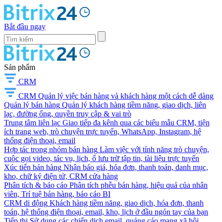
Bắt đầu ngay
Sản phẩm
CRM
CRM
Quản lý việc bán hàng và khách hàng một cách dễ dàng
Quản lý bán hàng
Quản lý khách hàng tiềm năng, giao dịch, liên
lạc, đường ống, quyền truy cập & vai trò
Trung tâm liên lạc
Giao tiếp đa kênh qua các biểu mẫu CRM, tiện
ích trang web, trò chuyện trực tuyến, WhatsApp, Instagram, hệ
thống điện thoại, email
Hợp tác trong nhóm bán hàng
Làm việc với tính năng trò chuyện,
cuộc gọi video, tác vụ, lịch, ổ lưu trữ tập tin, tài liệu trực tuyến
Xúc tiến bán hàng
Nhận báo giá, hóa đơn, thanh toán, danh mục,
kho, chữ ký điện tử, CRM cửa hàng
Phân tích & báo cáo
Phân tích phễu bán hàng, hiệu quả của nhân
viên, Trí tuệ bán hàng, báo cáo BI
CRM di động
Khách hàng tiềm năng, giao dịch, hóa đơn, thanh
toán, hệ thống điện thoại, email, kho, lịch ở đầu ngón tay của bạn
Tiếp thị
Sử dụng các chiến dịch email, quảng cáo mạng xã hội,