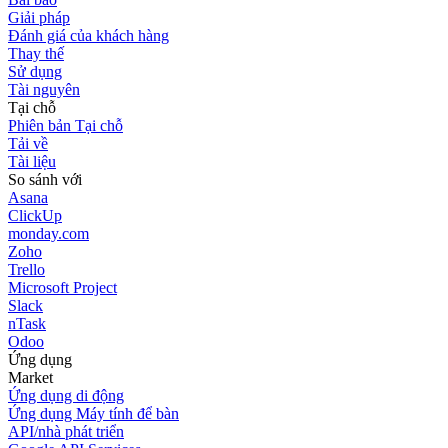
Giải pháp
Đánh giá của khách hàng
Thay thế
Sử dụng
Tài nguyên
Tại chỗ
Phiên bản Tại chỗ
Tải về
Tài liệu
So sánh với
Asana
ClickUp
monday.com
Zoho
Trello
Microsoft Project
Slack
nTask
Odoo
Ứng dụng
Market
Ứng dụng di động
Ứng dụng Máy tính để bàn
API/nhà phát triển