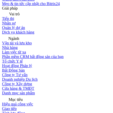
Mẹo & tin tức cập nhật cho Bitrix24
Giải pháp
Vai trò
Tiếp thị
Nhân sự
Quản lý dự án
Dịch vụ khách hàng
Ngành
Vận tải và lưu kho
Nhà hàng
Làm việc từ xa
Phần mềm CRM bất động sản của bạn
Tổ chức Y tế
Hoạt động Pháp lý
Bất Động Sản
Công ty Tư vấn
Doanh nghiệp Du lịch
Công ty Xây dựng
Cửa hàng & TMĐT
Danh mục sản phẩm
Mục tiêu
Hiệu quả công việc
Giao tiếp