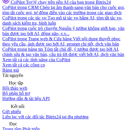
CoPilot
Trợ lý chạy trên nền AI của bạn trong Bitrix24
CoPilot trong CRM
Chép lại âm thanh-sang-văn bản cho cuộc gọi,
tóm tắt cuộc gọi, tự động điền vào các trường trong các giao dịch
CoPilot trong các tác vụ
Tạo mô tả tác vụ bằng AI, tóm tắt tác vụ,
danh sách kiểm tra, bình luận
CoPilot trong cuộc trò chuyện
Nguồn ý tưởng không giới hạn, văn
bản được tạo bởi AI, động não, v.v...
CoPilot trong Trang web & Cửa hàng
Viết nội dung thuyết phục
theo yêu cầu, ảnh được tạo bởi AI, prompt chi tiết, dịch văn bản
CoPilot trong bảng tin
Tóm tắt chủ đề, ý tưởng được tạo bởi AI,
chỉnh sửa & tạo văn bản, câu trả lời được viết bởi AI, dịch văn bản
Xem tất cả các tính năng của CoPilot
Xem tất cả các công cụ
Bảng giá
Tài nguyên
Học tập
Hội thảo web
Bộ phận hỗ trợ
Hướng dẫn & tài liệu API
Kết nối
Gửi phiếu
Liên lạc với các đối tác Bitrix24 tại địa phương
Đọc
Trung tâm Phát triển