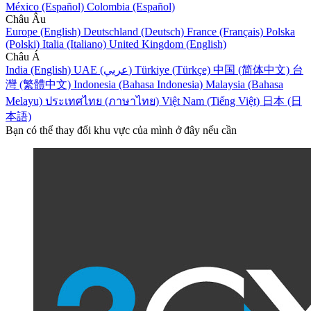
México (Español)
Colombia (Español)
Châu Âu
Europe (English)
Deutschland (Deutsch)
France (Français)
Polska
(Polski)
Italia (Italiano)
United Kingdom (English)
Châu Á
India (English)
UAE (عربي)
Türkiye (Türkçe)
中国 (简体中文)
台
灣 (繁體中文)
Indonesia (Bahasa Indonesia)
Malaysia (Bahasa
Melayu)
ประเทศไทย (ภาษาไทย)
Việt Nam (Tiếng Việt)
日本 (日
本語)
Bạn có thể thay đổi khu vực của mình ở đây nếu cần