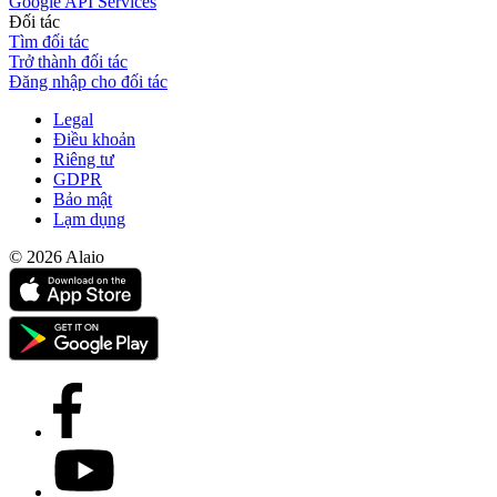
Google API Services
Đối tác
Tìm đối tác
Trở thành đối tác
Đăng nhập cho đối tác
Legal
Điều khoản
Riêng tư
GDPR
Bảo mật
Lạm dụng
© 2026 Alaio