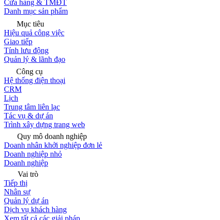
Cửa hàng & TMĐT
Danh mục sản phẩm
Mục tiêu
Hiệu quả công việc
Giao tiếp
Tính lưu động
Quản lý & lãnh đạo
Công cụ
Hệ thống điện thoại
CRM
Lịch
Trung tâm liên lạc
Tác vụ & dự án
Trình xây dựng trang web
Quy mô doanh nghiệp
Doanh nhân khởi nghiệp đơn lẻ
Doanh nghiệp nhỏ
Doanh nghiệp
Vai trò
Tiếp thị
Nhân sự
Quản lý dự án
Dịch vụ khách hàng
Xem tất cả các giải pháp