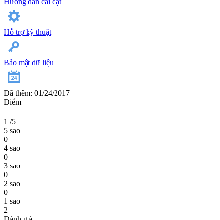
Hướng dẫn cài đặt
Hỗ trợ kỹ thuật
Bảo mật dữ liệu
Đã thêm: 01/24/2017
Điểm
1
/5
5 sao
0
4 sao
0
3 sao
0
2 sao
0
1 sao
2
Đánh giá