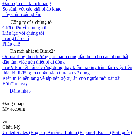
Đánh giá của khách hàng
So sánh với các giải pháp khác
Tùy chỉnh sản phẩm
Công ty của chúng tôi
Giới thiệu về chúng tôi
Liên lạc với chúng tôi
Trong báo chí
Pháp chế
Tin mới nhất từ Bitrix24
Onboarding theo hướng tạo thành công đầu tiên cho các nhóm bắt
đầu làm việc trên thiết bị di động
Trước khi kết nối các ứng dụng, hãy kiểm tra quy trình làm việc trên
thiết bị di động mà nhân viên thực sự sử dụng
Kiến thức nền tảng về lập tiến độ dự án cho người mới bắt đầu
Bắt đầu ngay
Đăng nhập
Đăng nhập
My account
vn
Châu Mỹ
United States (English)
América Latina (Español)
Brasil (Português)