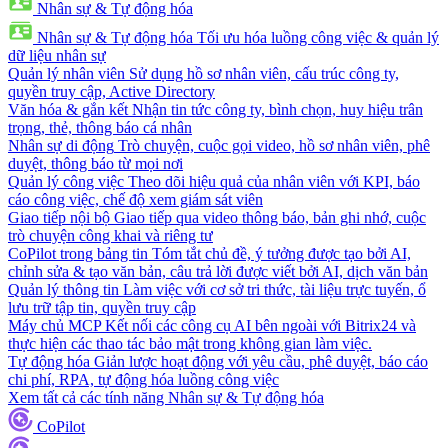
Nhân sự & Tự động hóa
Nhân sự & Tự động hóa
Tối ưu hóa luồng công việc & quản lý
dữ liệu nhân sự
Quản lý nhân viên
Sử dụng hồ sơ nhân viên, cấu trúc công ty,
quyền truy cập, Active Directory
Văn hóa & gắn kết
Nhận tin tức công ty, bình chọn, huy hiệu trân
trọng, thẻ, thông báo cá nhân
Nhân sự di động
Trò chuyện, cuộc gọi video, hồ sơ nhân viên, phê
duyệt, thông báo từ mọi nơi
Quản lý công việc
Theo dõi hiệu quả của nhân viên với KPI, báo
cáo công việc, chế độ xem giám sát viên
Giao tiếp nội bộ
Giao tiếp qua video thông báo, bản ghi nhớ, cuộc
trò chuyện công khai và riêng tư
CoPilot trong bảng tin
Tóm tắt chủ đề, ý tưởng được tạo bởi AI,
chỉnh sửa & tạo văn bản, câu trả lời được viết bởi AI, dịch văn bản
Quản lý thông tin
Làm việc với cơ sở tri thức, tài liệu trực tuyến, ổ
lưu trữ tập tin, quyền truy cập
Máy chủ MCP
Kết nối các công cụ AI bên ngoài với Bitrix24 và
thực hiện các thao tác bảo mật trong không gian làm việc.
Tự động hóa
Giản lược hoạt động với yêu cầu, phê duyệt, báo cáo
chi phí, RPA, tự động hóa luồng công việc
Xem tất cả các tính năng Nhân sự & Tự động hóa
CoPilot