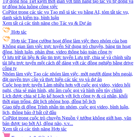
Tự động hóa
Tiết kiệm thời gian với tính năng tạo tác vụ tự động và
tự động hóa luồng công việc
CoPilot trong các tác vụ
Tạo mô tả tác vụ bằng AI, tóm tắt tác vụ,
danh sách kiểm tra, bình luận
Xem tất cả các tính năng cho Tác vụ & Dự án
Hợp tác
Hợp tác
Tăng cường hoạt động làm việc theo nhóm của bạn
Không gian làm việc trực tuyến
Sử dụng trò chuyện, bảng tin hoạt
động, bình luận, phản ứng, video thông báo toàn công ty
Ổ lưu trữ tài liệu & tập tin trực tuyến
Lưu trữ, chia sẻ và chỉnh sửa
tài liệu trực tuyến một cách dễ dàng với các đồng nghiệp bằng drive
công ty
Nhóm làm việc
Tạo các nhóm làm việc, mời người dùng bên ngoài,
đặt quyền truy cập và thực hiện các tác vụ và dự án
Cuộc họp trực tuyến
Làm nhiều hơn với cuộc gọi video, video hội
nghị, chia sẻ màn hình, ghi âm cuộc gọi và hình nền tùy chỉnh
Lịch được chia sẻ
Lập kế hoạch với lịch công ty & cá nhân, khối
thời gian trống, đặt lịch phòng họp, đồng bộ lịch
Giao tiếp di động
Trình nhắn tin nhóm, cuộc gọi video, bình luận,
lịch, thông báo ở bất cứ đâu
CoPilot trong cuộc trò chuyện
Nguồn ý tưởng không giới hạn, văn
bản được tạo bởi AI, động não, v.v...
Xem tất cả các tính năng Hợp tác