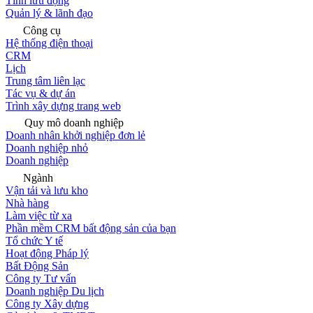
Tính lưu động
Quản lý & lãnh đạo
Công cụ
Hệ thống điện thoại
CRM
Lịch
Trung tâm liên lạc
Tác vụ & dự án
Trình xây dựng trang web
Quy mô doanh nghiệp
Doanh nhân khởi nghiệp đơn lẻ
Doanh nghiệp nhỏ
Doanh nghiệp
Ngành
Vận tải và lưu kho
Nhà hàng
Làm việc từ xa
Phần mềm CRM bất động sản của bạn
Tổ chức Y tế
Hoạt động Pháp lý
Bất Động Sản
Công ty Tư vấn
Doanh nghiệp Du lịch
Công ty Xây dựng