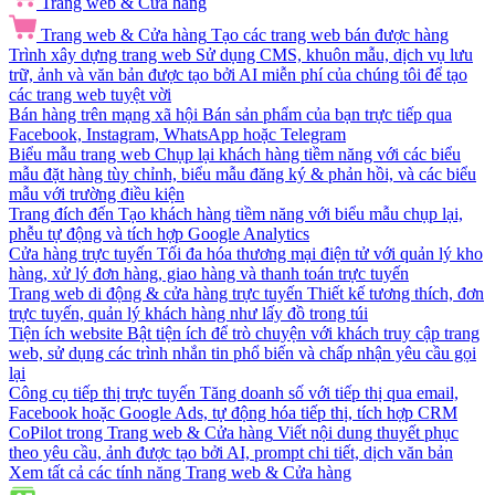
Trang web & Cửa hàng
Trang web & Cửa hàng
Tạo các trang web bán được hàng
Trình xây dựng trang web
Sử dụng CMS, khuôn mẫu, dịch vụ lưu
trữ, ảnh và văn bản được tạo bởi AI miễn phí của chúng tôi để tạo
các trang web tuyệt vời
Bán hàng trên mạng xã hội
Bán sản phẩm của bạn trực tiếp qua
Facebook, Instagram, WhatsApp hoặc Telegram
Biểu mẫu trang web
Chụp lại khách hàng tiềm năng với các biểu
mẫu đặt hàng tùy chỉnh, biểu mẫu đăng ký & phản hồi, và các biểu
mẫu với trường điều kiện
Trang đích đến
Tạo khách hàng tiềm năng với biểu mẫu chụp lại,
phễu tự động và tích hợp Google Analytics
Cửa hàng trực tuyến
Tối đa hóa thương mại điện tử với quản lý kho
hàng, xử lý đơn hàng, giao hàng và thanh toán trực tuyến
Trang web di động & cửa hàng trực tuyến
Thiết kế tương thích, đơn
trực tuyến, quản lý khách hàng như lấy đồ trong túi
Tiện ích website
Bật tiện ích để trò chuyện với khách truy cập trang
web, sử dụng các trình nhắn tin phổ biến và chấp nhận yêu cầu gọi
lại
Công cụ tiếp thị trực tuyến
Tăng doanh số với tiếp thị qua email,
Facebook hoặc Google Ads, tự động hóa tiếp thị, tích hợp CRM
CoPilot trong Trang web & Cửa hàng
Viết nội dung thuyết phục
theo yêu cầu, ảnh được tạo bởi AI, prompt chi tiết, dịch văn bản
Xem tất cả các tính năng Trang web & Cửa hàng