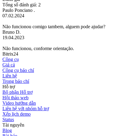
Tổng số đánh giá: 2
Paulo Ponciano .
07.02.2024
Não funcionou comigo tambem, alguem pode ajudar?
Bruno D.
19.04.2023
Não funcionou, conforme orientação.
Bitrix24
Công cụ
Giá cả
Công cụ báo chí
Liên hệ
Trong báo chí
Hỗ trợ
Bộ phận Hỗ trợ
Hội thảo web
Video hướng dẫn
Liên hệ với nhóm hỗ trợ
Xếp lịch demo
Status
Tài nguyên
Blog
Bài báo