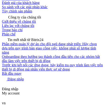
Đánh giá của khách hàng
So sánh với các giải pháp khác
Tùy chỉnh sản phẩm
Công ty của chúng tôi
Giới thiệu về chúng tôi
Liên lạc với chúng tôi
Trong báo chí
Pháp chế
Tin mới nhất từ Bitrix24
Phần mềm quản lý dự án cho đội ngũ đang phát triển: Hãy chọn
dựa trên quy trình bàn giao công việc, không phải số lượng tính
năng
Onboarding theo hướng tạo thành công đầu tiên cho các nhóm bắt
đầu làm việc trên thiết bị di động
Trước khi kết nối các ứng dụng, hãy kiểm tra quy trình làm việc trên
thiết bị di động mà nhân viên thực sự sử dụng
Bắt đầu ngay
Đăng nhập
Đăng nhập
My account
vn