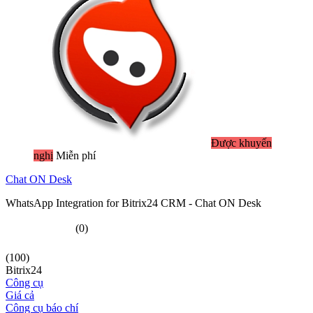
Được khuyến
nghị
Miễn phí
Chat ON Desk
WhatsApp Integration for Bitrix24 CRM - Chat ON Desk
(0)
(100)
Bitrix24
Công cụ
Giá cả
Công cụ báo chí