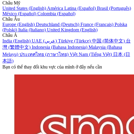
Châu Mỹ
United States (English)
América Latina (Español)
Brasil (Português)
México (Español)
Colombia (Español)
Châu Âu
Europe (English)
Deutschland (Deutsch)
France (Français)
Polska
(Polski)
Italia (Italiano)
United Kingdom (English)
Châu Á
India (English)
UAE (عربي)
Türkiye (Türkçe)
中国 (简体中文)
台
灣 (繁體中文)
Indonesia (Bahasa Indonesia)
Malaysia (Bahasa
Melayu)
ประเทศไทย (ภาษาไทย)
Việt Nam (Tiếng Việt)
日本 (日
本語)
Bạn có thể thay đổi khu vực của mình ở đây nếu cần