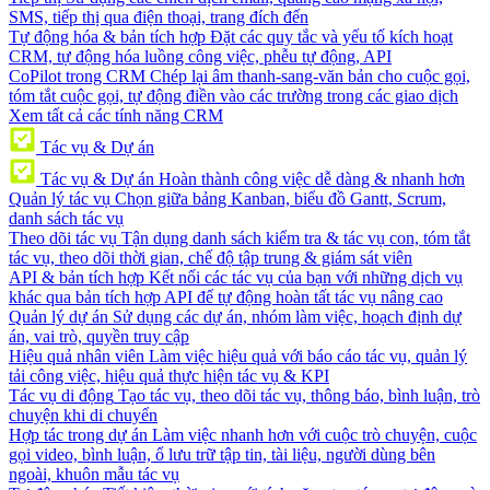
SMS, tiếp thị qua điện thoại, trang đích đến
Tự động hóa & bản tích hợp
Đặt các quy tắc và yếu tố kích hoạt
CRM, tự động hóa luồng công việc, phễu tự động, API
CoPilot trong CRM
Chép lại âm thanh-sang-văn bản cho cuộc gọi,
tóm tắt cuộc gọi, tự động điền vào các trường trong các giao dịch
Xem tất cả các tính năng CRM
Tác vụ & Dự án
Tác vụ & Dự án
Hoàn thành công việc dễ dàng & nhanh hơn
Quản lý tác vụ
Chọn giữa bảng Kanban, biểu đồ Gantt, Scrum,
danh sách tác vụ
Theo dõi tác vụ
Tận dụng danh sách kiểm tra & tác vụ con, tóm tắt
tác vụ, theo dõi thời gian, chế độ tập trung & giám sát viên
API & bản tích hợp
Kết nối các tác vụ của bạn với những dịch vụ
khác qua bản tích hợp API để tự động hoàn tất tác vụ nâng cao
Quản lý dự án
Sử dụng các dự án, nhóm làm việc, hoạch định dự
án, vai trò, quyền truy cập
Hiệu quả nhân viên
Làm việc hiệu quả với báo cáo tác vụ, quản lý
tải công việc, hiệu quả thực hiện tác vụ & KPI
Tác vụ di động
Tạo tác vụ, theo dõi tác vụ, thông báo, bình luận, trò
chuyện khi di chuyển
Hợp tác trong dự án
Làm việc nhanh hơn với cuộc trò chuyện, cuộc
gọi video, bình luận, ổ lưu trữ tập tin, tài liệu, người dùng bên
ngoài, khuôn mẫu tác vụ