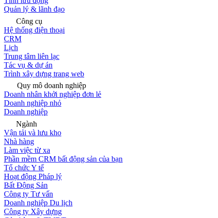
Tính lưu động
Quản lý & lãnh đạo
Công cụ
Hệ thống điện thoại
CRM
Lịch
Trung tâm liên lạc
Tác vụ & dự án
Trình xây dựng trang web
Quy mô doanh nghiệp
Doanh nhân khởi nghiệp đơn lẻ
Doanh nghiệp nhỏ
Doanh nghiệp
Ngành
Vận tải và lưu kho
Nhà hàng
Làm việc từ xa
Phần mềm CRM bất động sản của bạn
Tổ chức Y tế
Hoạt động Pháp lý
Bất Động Sản
Công ty Tư vấn
Doanh nghiệp Du lịch
Công ty Xây dựng