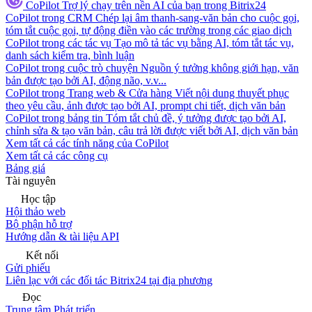
CoPilot
Trợ lý chạy trên nền AI của bạn trong Bitrix24
CoPilot trong CRM
Chép lại âm thanh-sang-văn bản cho cuộc gọi,
tóm tắt cuộc gọi, tự động điền vào các trường trong các giao dịch
CoPilot trong các tác vụ
Tạo mô tả tác vụ bằng AI, tóm tắt tác vụ,
danh sách kiểm tra, bình luận
CoPilot trong cuộc trò chuyện
Nguồn ý tưởng không giới hạn, văn
bản được tạo bởi AI, động não, v.v...
CoPilot trong Trang web & Cửa hàng
Viết nội dung thuyết phục
theo yêu cầu, ảnh được tạo bởi AI, prompt chi tiết, dịch văn bản
CoPilot trong bảng tin
Tóm tắt chủ đề, ý tưởng được tạo bởi AI,
chỉnh sửa & tạo văn bản, câu trả lời được viết bởi AI, dịch văn bản
Xem tất cả các tính năng của CoPilot
Xem tất cả các công cụ
Bảng giá
Tài nguyên
Học tập
Hội thảo web
Bộ phận hỗ trợ
Hướng dẫn & tài liệu API
Kết nối
Gửi phiếu
Liên lạc với các đối tác Bitrix24 tại địa phương
Đọc
Trung tâm Phát triển