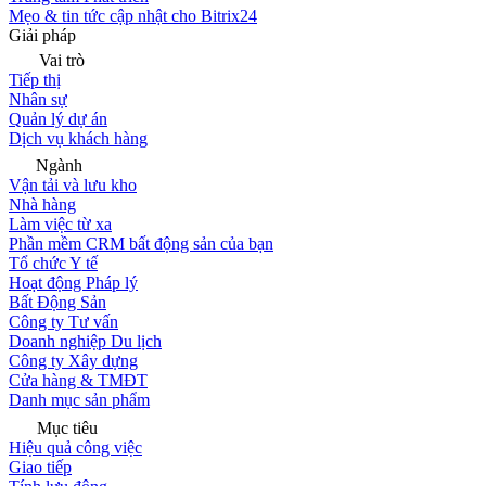
Mẹo & tin tức cập nhật cho Bitrix24
Giải pháp
Vai trò
Tiếp thị
Nhân sự
Quản lý dự án
Dịch vụ khách hàng
Ngành
Vận tải và lưu kho
Nhà hàng
Làm việc từ xa
Phần mềm CRM bất động sản của bạn
Tổ chức Y tế
Hoạt động Pháp lý
Bất Động Sản
Công ty Tư vấn
Doanh nghiệp Du lịch
Công ty Xây dựng
Cửa hàng & TMĐT
Danh mục sản phẩm
Mục tiêu
Hiệu quả công việc
Giao tiếp