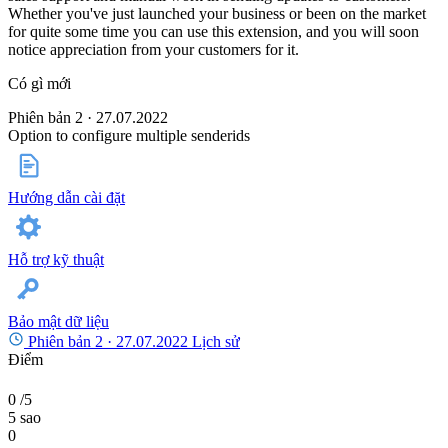
Whether you've just launched your business or been on the market
for quite some time you can use this extension, and you will soon
notice appreciation from your customers for it.
Có gì mới
Phiên bản 2 · 27.07.2022
Option to configure multiple senderids
Hướng dẫn cài đặt
Hỗ trợ kỹ thuật
Bảo mật dữ liệu
Phiên bản 2 ·
27.07.2022
Lịch sử
Điểm
0
/5
5 sao
0