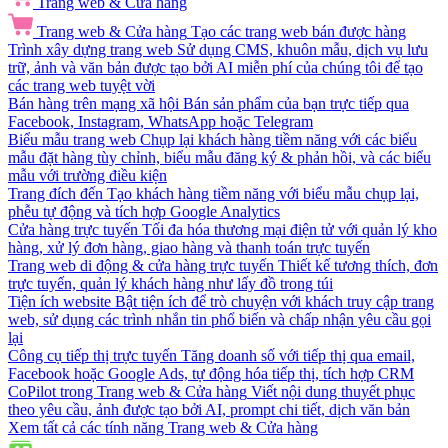
Trang web & Cửa hàng
Trang web & Cửa hàng
Tạo các trang web bán được hàng
Trình xây dựng trang web
Sử dụng CMS, khuôn mẫu, dịch vụ lưu
trữ, ảnh và văn bản được tạo bởi AI miễn phí của chúng tôi để tạo
các trang web tuyệt vời
Bán hàng trên mạng xã hội
Bán sản phẩm của bạn trực tiếp qua
Facebook, Instagram, WhatsApp hoặc Telegram
Biểu mẫu trang web
Chụp lại khách hàng tiềm năng với các biểu
mẫu đặt hàng tùy chỉnh, biểu mẫu đăng ký & phản hồi, và các biểu
mẫu với trường điều kiện
Trang đích đến
Tạo khách hàng tiềm năng với biểu mẫu chụp lại,
phễu tự động và tích hợp Google Analytics
Cửa hàng trực tuyến
Tối đa hóa thương mại điện tử với quản lý kho
hàng, xử lý đơn hàng, giao hàng và thanh toán trực tuyến
Trang web di động & cửa hàng trực tuyến
Thiết kế tương thích, đơn
trực tuyến, quản lý khách hàng như lấy đồ trong túi
Tiện ích website
Bật tiện ích để trò chuyện với khách truy cập trang
web, sử dụng các trình nhắn tin phổ biến và chấp nhận yêu cầu gọi
lại
Công cụ tiếp thị trực tuyến
Tăng doanh số với tiếp thị qua email,
Facebook hoặc Google Ads, tự động hóa tiếp thị, tích hợp CRM
CoPilot trong Trang web & Cửa hàng
Viết nội dung thuyết phục
theo yêu cầu, ảnh được tạo bởi AI, prompt chi tiết, dịch văn bản
Xem tất cả các tính năng Trang web & Cửa hàng