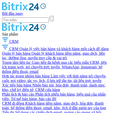
Bắt đầu ngay
Sản phẩm
CRM
CRM
Quản lý việc bán hàng và khách hàng một cách dễ dàng
Quản lý bán hàng
Quản lý khách hàng tiềm năng, giao dịch, liên
lạc, đường ống, quyền truy cập & vai trò
Trung tâm liên lạc
Giao tiếp đa kênh qua các biểu mẫu CRM, tiện
ích trang web, trò chuyện trực tuyến, WhatsApp, Instagram, hệ
thống điện thoại, email
Hợp tác trong nhóm bán hàng
Làm việc với tính năng trò chuyện,
cuộc gọi video, tác vụ, lịch, ổ lưu trữ tập tin, tài liệu trực tuyến
Xúc tiến bán hàng
Nhận báo giá, hóa đơn, thanh toán, danh mục,
kho, chữ ký điện tử, CRM cửa hàng
Phân tích & báo cáo
Phân tích phễu bán hàng, hiệu quả của nhân
viên, Trí tuệ bán hàng, báo cáo BI
CRM di động
Khách hàng tiềm năng, giao dịch, hóa đơn, thanh
toán, hệ thống điện thoại, email, kho, lịch ở đầu ngón tay của bạn
Tiếp thị
Sử dụng các chiến dịch email, quảng cáo mạng xã hội,