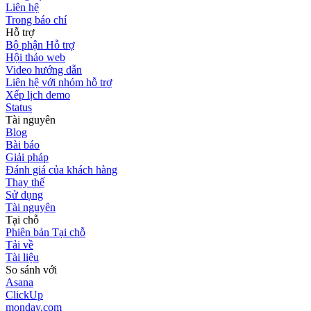
Liên hệ
Trong báo chí
Hỗ trợ
Bộ phận Hỗ trợ
Hội thảo web
Video hướng dẫn
Liên hệ với nhóm hỗ trợ
Xếp lịch demo
Status
Tài nguyên
Blog
Bài báo
Giải pháp
Đánh giá của khách hàng
Thay thế
Sử dụng
Tài nguyên
Tại chỗ
Phiên bản Tại chỗ
Tải về
Tài liệu
So sánh với
Asana
ClickUp
monday.com