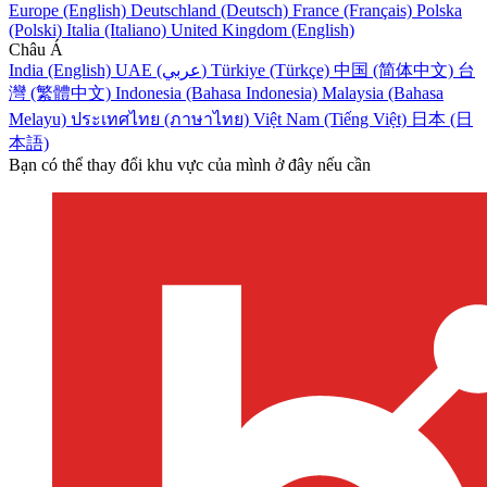
Europe (English)
Deutschland (Deutsch)
France (Français)
Polska
(Polski)
Italia (Italiano)
United Kingdom (English)
Châu Á
India (English)
UAE (عربي)
Türkiye (Türkçe)
中国 (简体中文)
台
灣 (繁體中文)
Indonesia (Bahasa Indonesia)
Malaysia (Bahasa
Melayu)
ประเทศไทย (ภาษาไทย)
Việt Nam (Tiếng Việt)
日本 (日
本語)
Bạn có thể thay đổi khu vực của mình ở đây nếu cần