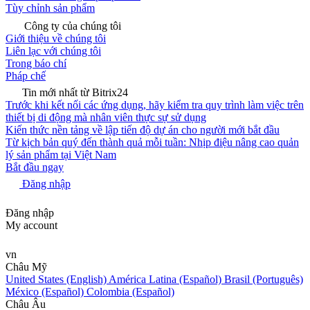
Tùy chỉnh sản phẩm
Công ty của chúng tôi
Giới thiệu về chúng tôi
Liên lạc với chúng tôi
Trong báo chí
Pháp chế
Tin mới nhất từ Bitrix24
Trước khi kết nối các ứng dụng, hãy kiểm tra quy trình làm việc trên
thiết bị di động mà nhân viên thực sự sử dụng
Kiến thức nền tảng về lập tiến độ dự án cho người mới bắt đầu
Từ kịch bản quý đến thành quả mỗi tuần: Nhịp điệu nâng cao quản
lý sản phẩm tại Việt Nam
Bắt đầu ngay
Đăng nhập
Đăng nhập
My account
vn
Châu Mỹ
United States (English)
América Latina (Español)
Brasil (Português)
México (Español)
Colombia (Español)
Châu Âu