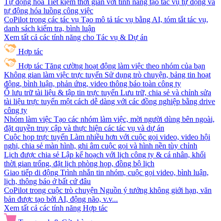
Tự động hóa
Tiết kiệm thời gian với tính năng tạo tác vụ tự động và
tự động hóa luồng công việc
CoPilot trong các tác vụ
Tạo mô tả tác vụ bằng AI, tóm tắt tác vụ,
danh sách kiểm tra, bình luận
Xem tất cả các tính năng cho Tác vụ & Dự án
Hợp tác
Hợp tác
Tăng cường hoạt động làm việc theo nhóm của bạn
Không gian làm việc trực tuyến
Sử dụng trò chuyện, bảng tin hoạt
động, bình luận, phản ứng, video thông báo toàn công ty
Ổ lưu trữ tài liệu & tập tin trực tuyến
Lưu trữ, chia sẻ và chỉnh sửa
tài liệu trực tuyến một cách dễ dàng với các đồng nghiệp bằng drive
công ty
Nhóm làm việc
Tạo các nhóm làm việc, mời người dùng bên ngoài,
đặt quyền truy cập và thực hiện các tác vụ và dự án
Cuộc họp trực tuyến
Làm nhiều hơn với cuộc gọi video, video hội
nghị, chia sẻ màn hình, ghi âm cuộc gọi và hình nền tùy chỉnh
Lịch được chia sẻ
Lập kế hoạch với lịch công ty & cá nhân, khối
thời gian trống, đặt lịch phòng họp, đồng bộ lịch
Giao tiếp di động
Trình nhắn tin nhóm, cuộc gọi video, bình luận,
lịch, thông báo ở bất cứ đâu
CoPilot trong cuộc trò chuyện
Nguồn ý tưởng không giới hạn, văn
bản được tạo bởi AI, động não, v.v...
Xem tất cả các tính năng Hợp tác