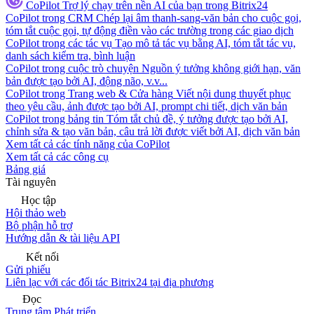
CoPilot
Trợ lý chạy trên nền AI của bạn trong Bitrix24
CoPilot trong CRM
Chép lại âm thanh-sang-văn bản cho cuộc gọi,
tóm tắt cuộc gọi, tự động điền vào các trường trong các giao dịch
CoPilot trong các tác vụ
Tạo mô tả tác vụ bằng AI, tóm tắt tác vụ,
danh sách kiểm tra, bình luận
CoPilot trong cuộc trò chuyện
Nguồn ý tưởng không giới hạn, văn
bản được tạo bởi AI, động não, v.v...
CoPilot trong Trang web & Cửa hàng
Viết nội dung thuyết phục
theo yêu cầu, ảnh được tạo bởi AI, prompt chi tiết, dịch văn bản
CoPilot trong bảng tin
Tóm tắt chủ đề, ý tưởng được tạo bởi AI,
chỉnh sửa & tạo văn bản, câu trả lời được viết bởi AI, dịch văn bản
Xem tất cả các tính năng của CoPilot
Xem tất cả các công cụ
Bảng giá
Tài nguyên
Học tập
Hội thảo web
Bộ phận hỗ trợ
Hướng dẫn & tài liệu API
Kết nối
Gửi phiếu
Liên lạc với các đối tác Bitrix24 tại địa phương
Đọc
Trung tâm Phát triển