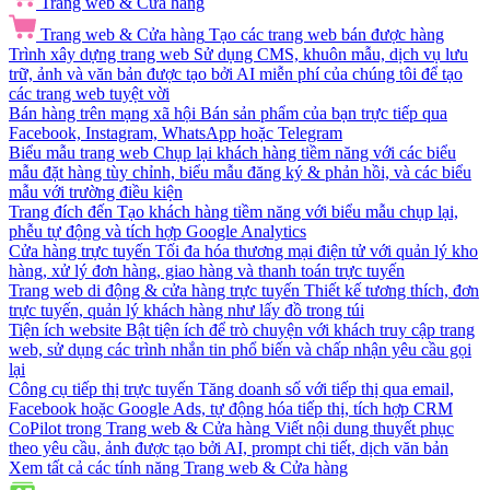
Trang web & Cửa hàng
Trang web & Cửa hàng
Tạo các trang web bán được hàng
Trình xây dựng trang web
Sử dụng CMS, khuôn mẫu, dịch vụ lưu
trữ, ảnh và văn bản được tạo bởi AI miễn phí của chúng tôi để tạo
các trang web tuyệt vời
Bán hàng trên mạng xã hội
Bán sản phẩm của bạn trực tiếp qua
Facebook, Instagram, WhatsApp hoặc Telegram
Biểu mẫu trang web
Chụp lại khách hàng tiềm năng với các biểu
mẫu đặt hàng tùy chỉnh, biểu mẫu đăng ký & phản hồi, và các biểu
mẫu với trường điều kiện
Trang đích đến
Tạo khách hàng tiềm năng với biểu mẫu chụp lại,
phễu tự động và tích hợp Google Analytics
Cửa hàng trực tuyến
Tối đa hóa thương mại điện tử với quản lý kho
hàng, xử lý đơn hàng, giao hàng và thanh toán trực tuyến
Trang web di động & cửa hàng trực tuyến
Thiết kế tương thích, đơn
trực tuyến, quản lý khách hàng như lấy đồ trong túi
Tiện ích website
Bật tiện ích để trò chuyện với khách truy cập trang
web, sử dụng các trình nhắn tin phổ biến và chấp nhận yêu cầu gọi
lại
Công cụ tiếp thị trực tuyến
Tăng doanh số với tiếp thị qua email,
Facebook hoặc Google Ads, tự động hóa tiếp thị, tích hợp CRM
CoPilot trong Trang web & Cửa hàng
Viết nội dung thuyết phục
theo yêu cầu, ảnh được tạo bởi AI, prompt chi tiết, dịch văn bản
Xem tất cả các tính năng Trang web & Cửa hàng