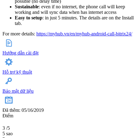
possible (no delay time)
Sustainable
: even if no internet, the phone call will keep
working and will sync data when has internet access
Easy to setup
: in just 5 minutes. The details are on the Install
tab.
For more details:
https://myhub.vn/en/myhub-android-call-bitrix24/
Hướng dẫn cài đặt
Hỗ trợ kỹ thuật
Bảo mật dữ liệu
Đã thêm: 05/16/2019
Điểm
3
/5
5 sao