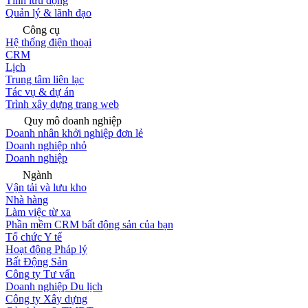
Tính lưu động
Quản lý & lãnh đạo
Công cụ
Hệ thống điện thoại
CRM
Lịch
Trung tâm liên lạc
Tác vụ & dự án
Trình xây dựng trang web
Quy mô doanh nghiệp
Doanh nhân khởi nghiệp đơn lẻ
Doanh nghiệp nhỏ
Doanh nghiệp
Ngành
Vận tải và lưu kho
Nhà hàng
Làm việc từ xa
Phần mềm CRM bất động sản của bạn
Tổ chức Y tế
Hoạt động Pháp lý
Bất Động Sản
Công ty Tư vấn
Doanh nghiệp Du lịch
Công ty Xây dựng