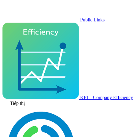
Public Links
KPI – Company Efficiency
Tiếp thị