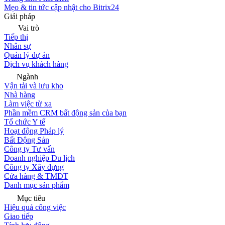
Mẹo & tin tức cập nhật cho Bitrix24
Giải pháp
Vai trò
Tiếp thị
Nhân sự
Quản lý dự án
Dịch vụ khách hàng
Ngành
Vận tải và lưu kho
Nhà hàng
Làm việc từ xa
Phần mềm CRM bất động sản của bạn
Tổ chức Y tế
Hoạt động Pháp lý
Bất Động Sản
Công ty Tư vấn
Doanh nghiệp Du lịch
Công ty Xây dựng
Cửa hàng & TMĐT
Danh mục sản phẩm
Mục tiêu
Hiệu quả công việc
Giao tiếp