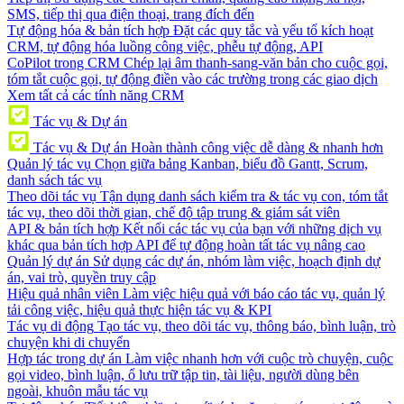
SMS, tiếp thị qua điện thoại, trang đích đến
Tự động hóa & bản tích hợp
Đặt các quy tắc và yếu tố kích hoạt
CRM, tự động hóa luồng công việc, phễu tự động, API
CoPilot trong CRM
Chép lại âm thanh-sang-văn bản cho cuộc gọi,
tóm tắt cuộc gọi, tự động điền vào các trường trong các giao dịch
Xem tất cả các tính năng CRM
Tác vụ & Dự án
Tác vụ & Dự án
Hoàn thành công việc dễ dàng & nhanh hơn
Quản lý tác vụ
Chọn giữa bảng Kanban, biểu đồ Gantt, Scrum,
danh sách tác vụ
Theo dõi tác vụ
Tận dụng danh sách kiểm tra & tác vụ con, tóm tắt
tác vụ, theo dõi thời gian, chế độ tập trung & giám sát viên
API & bản tích hợp
Kết nối các tác vụ của bạn với những dịch vụ
khác qua bản tích hợp API để tự động hoàn tất tác vụ nâng cao
Quản lý dự án
Sử dụng các dự án, nhóm làm việc, hoạch định dự
án, vai trò, quyền truy cập
Hiệu quả nhân viên
Làm việc hiệu quả với báo cáo tác vụ, quản lý
tải công việc, hiệu quả thực hiện tác vụ & KPI
Tác vụ di động
Tạo tác vụ, theo dõi tác vụ, thông báo, bình luận, trò
chuyện khi di chuyển
Hợp tác trong dự án
Làm việc nhanh hơn với cuộc trò chuyện, cuộc
gọi video, bình luận, ổ lưu trữ tập tin, tài liệu, người dùng bên
ngoài, khuôn mẫu tác vụ