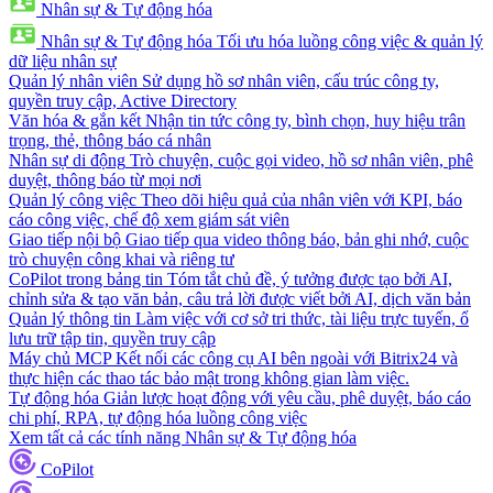
Nhân sự & Tự động hóa
Nhân sự & Tự động hóa
Tối ưu hóa luồng công việc & quản lý
dữ liệu nhân sự
Quản lý nhân viên
Sử dụng hồ sơ nhân viên, cấu trúc công ty,
quyền truy cập, Active Directory
Văn hóa & gắn kết
Nhận tin tức công ty, bình chọn, huy hiệu trân
trọng, thẻ, thông báo cá nhân
Nhân sự di động
Trò chuyện, cuộc gọi video, hồ sơ nhân viên, phê
duyệt, thông báo từ mọi nơi
Quản lý công việc
Theo dõi hiệu quả của nhân viên với KPI, báo
cáo công việc, chế độ xem giám sát viên
Giao tiếp nội bộ
Giao tiếp qua video thông báo, bản ghi nhớ, cuộc
trò chuyện công khai và riêng tư
CoPilot trong bảng tin
Tóm tắt chủ đề, ý tưởng được tạo bởi AI,
chỉnh sửa & tạo văn bản, câu trả lời được viết bởi AI, dịch văn bản
Quản lý thông tin
Làm việc với cơ sở tri thức, tài liệu trực tuyến, ổ
lưu trữ tập tin, quyền truy cập
Máy chủ MCP
Kết nối các công cụ AI bên ngoài với Bitrix24 và
thực hiện các thao tác bảo mật trong không gian làm việc.
Tự động hóa
Giản lược hoạt động với yêu cầu, phê duyệt, báo cáo
chi phí, RPA, tự động hóa luồng công việc
Xem tất cả các tính năng Nhân sự & Tự động hóa
CoPilot