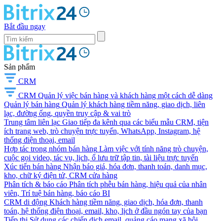
Bắt đầu ngay
Sản phẩm
CRM
CRM
Quản lý việc bán hàng và khách hàng một cách dễ dàng
Quản lý bán hàng
Quản lý khách hàng tiềm năng, giao dịch, liên
lạc, đường ống, quyền truy cập & vai trò
Trung tâm liên lạc
Giao tiếp đa kênh qua các biểu mẫu CRM, tiện
ích trang web, trò chuyện trực tuyến, WhatsApp, Instagram, hệ
thống điện thoại, email
Hợp tác trong nhóm bán hàng
Làm việc với tính năng trò chuyện,
cuộc gọi video, tác vụ, lịch, ổ lưu trữ tập tin, tài liệu trực tuyến
Xúc tiến bán hàng
Nhận báo giá, hóa đơn, thanh toán, danh mục,
kho, chữ ký điện tử, CRM cửa hàng
Phân tích & báo cáo
Phân tích phễu bán hàng, hiệu quả của nhân
viên, Trí tuệ bán hàng, báo cáo BI
CRM di động
Khách hàng tiềm năng, giao dịch, hóa đơn, thanh
toán, hệ thống điện thoại, email, kho, lịch ở đầu ngón tay của bạn
Tiếp thị
Sử dụng các chiến dịch email, quảng cáo mạng xã hội,