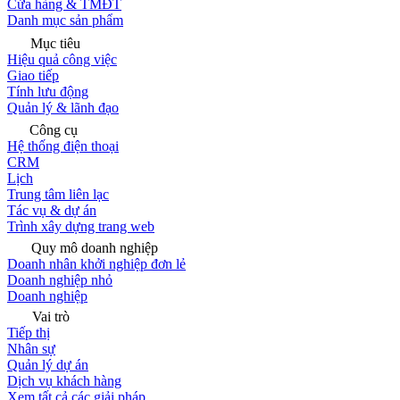
Cửa hàng & TMĐT
Danh mục sản phẩm
Mục tiêu
Hiệu quả công việc
Giao tiếp
Tính lưu động
Quản lý & lãnh đạo
Công cụ
Hệ thống điện thoại
CRM
Lịch
Trung tâm liên lạc
Tác vụ & dự án
Trình xây dựng trang web
Quy mô doanh nghiệp
Doanh nhân khởi nghiệp đơn lẻ
Doanh nghiệp nhỏ
Doanh nghiệp
Vai trò
Tiếp thị
Nhân sự
Quản lý dự án
Dịch vụ khách hàng
Xem tất cả các giải pháp