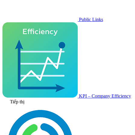
Public Links
KPI – Company Efficiency
Tiếp thị