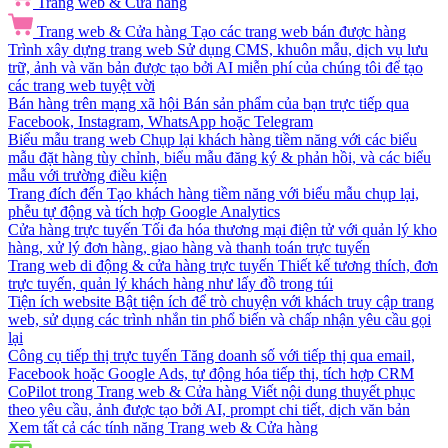
Trang web & Cửa hàng
Trang web & Cửa hàng
Tạo các trang web bán được hàng
Trình xây dựng trang web
Sử dụng CMS, khuôn mẫu, dịch vụ lưu
trữ, ảnh và văn bản được tạo bởi AI miễn phí của chúng tôi để tạo
các trang web tuyệt vời
Bán hàng trên mạng xã hội
Bán sản phẩm của bạn trực tiếp qua
Facebook, Instagram, WhatsApp hoặc Telegram
Biểu mẫu trang web
Chụp lại khách hàng tiềm năng với các biểu
mẫu đặt hàng tùy chỉnh, biểu mẫu đăng ký & phản hồi, và các biểu
mẫu với trường điều kiện
Trang đích đến
Tạo khách hàng tiềm năng với biểu mẫu chụp lại,
phễu tự động và tích hợp Google Analytics
Cửa hàng trực tuyến
Tối đa hóa thương mại điện tử với quản lý kho
hàng, xử lý đơn hàng, giao hàng và thanh toán trực tuyến
Trang web di động & cửa hàng trực tuyến
Thiết kế tương thích, đơn
trực tuyến, quản lý khách hàng như lấy đồ trong túi
Tiện ích website
Bật tiện ích để trò chuyện với khách truy cập trang
web, sử dụng các trình nhắn tin phổ biến và chấp nhận yêu cầu gọi
lại
Công cụ tiếp thị trực tuyến
Tăng doanh số với tiếp thị qua email,
Facebook hoặc Google Ads, tự động hóa tiếp thị, tích hợp CRM
CoPilot trong Trang web & Cửa hàng
Viết nội dung thuyết phục
theo yêu cầu, ảnh được tạo bởi AI, prompt chi tiết, dịch văn bản
Xem tất cả các tính năng Trang web & Cửa hàng