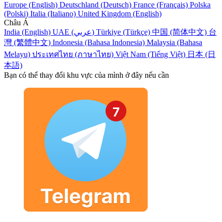
Europe (English)
Deutschland (Deutsch)
France (Français)
Polska
(Polski)
Italia (Italiano)
United Kingdom (English)
Châu Á
India (English)
UAE (عربي)
Türkiye (Türkçe)
中国 (简体中文)
台
灣 (繁體中文)
Indonesia (Bahasa Indonesia)
Malaysia (Bahasa
Melayu)
ประเทศไทย (ภาษาไทย)
Việt Nam (Tiếng Việt)
日本 (日
本語)
Bạn có thể thay đổi khu vực của mình ở đây nếu cần