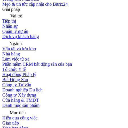
Mẹo & tin tức cập nhật cho Bitrix24
Giải pháp
Vai trò
Tiếp thị
Nhân sự
Quản lý dự án
Dịch vụ khách hàng
Ngành
Vận tải và lưu kho
Nhà hàng
Làm việc từ xa
Phần mềm CRM bất động sản của bạn
Tổ chức Y tế
Hoạt động Pháp lý
Bất Động Sản
Công ty Tư vấn
Doanh nghiệp Du lịch
Công ty Xây dựng
Cửa hàng & TMĐT
Danh mục sản phẩm
Mục tiêu
Hiệu quả công việc
Giao tiếp