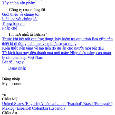
Tùy chỉnh sản phẩm
Công ty của chúng tôi
Giới thiệu về chúng tôi
Liên lạc với chúng tôi
Trong báo chí
Pháp chế
Tin mới nhất từ Bitrix24
Trước khi kết nối các ứng dụng, hãy kiểm tra quy trình làm việc trên
thiết bị di động mà nhân viên thực sự sử dụng
Kiến thức nền tảng về lập tiến độ dự án cho người mới bắt đầu
Từ kịch bản quý đến thành quả mỗi tuần: Nhịp điệu nâng cao quản
lý sản phẩm tại Việt Nam
Bắt đầu ngay
Đăng nhập
Đăng nhập
My account
vn
Châu Mỹ
United States (English)
América Latina (Español)
Brasil (Português)
México (Español)
Colombia (Español)
Châu Âu