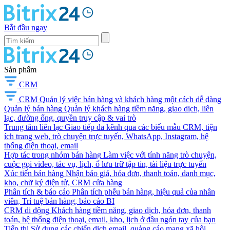
Bắt đầu ngay
Sản phẩm
CRM
CRM
Quản lý việc bán hàng và khách hàng một cách dễ dàng
Quản lý bán hàng
Quản lý khách hàng tiềm năng, giao dịch, liên
lạc, đường ống, quyền truy cập & vai trò
Trung tâm liên lạc
Giao tiếp đa kênh qua các biểu mẫu CRM, tiện
ích trang web, trò chuyện trực tuyến, WhatsApp, Instagram, hệ
thống điện thoại, email
Hợp tác trong nhóm bán hàng
Làm việc với tính năng trò chuyện,
cuộc gọi video, tác vụ, lịch, ổ lưu trữ tập tin, tài liệu trực tuyến
Xúc tiến bán hàng
Nhận báo giá, hóa đơn, thanh toán, danh mục,
kho, chữ ký điện tử, CRM cửa hàng
Phân tích & báo cáo
Phân tích phễu bán hàng, hiệu quả của nhân
viên, Trí tuệ bán hàng, báo cáo BI
CRM di động
Khách hàng tiềm năng, giao dịch, hóa đơn, thanh
toán, hệ thống điện thoại, email, kho, lịch ở đầu ngón tay của bạn
Tiếp thị
Sử dụng các chiến dịch email, quảng cáo mạng xã hội,