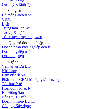
Tính lưu động
Quản lý & lãnh đạo
Công cụ
Hệ thống điện thoại
CRM
Lịch
Trung tâm liên lạc
Tác vụ & dự án
Trình xây dựng trang web
Quy mô doanh nghiệp
Doanh nhân khởi nghiệp đơn lẻ
Doanh nghiệp nhỏ
Doanh nghiệp
Ngành
Vận tải và lưu kho
Nhà hàng
Làm việc từ xa
Phần mềm CRM bất động sản của bạn
Tổ chức Y tế
Hoạt động Pháp lý
Bất Động Sản
Công ty Tư vấn
Doanh nghiệp Du lịch
Công ty Xây dựng