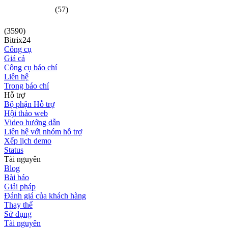
(57)
(3590)
Bitrix24
Công cụ
Giá cả
Công cụ báo chí
Liên hệ
Trong báo chí
Hỗ trợ
Bộ phận Hỗ trợ
Hội thảo web
Video hướng dẫn
Liên hệ với nhóm hỗ trợ
Xếp lịch demo
Status
Tài nguyên
Blog
Bài báo
Giải pháp
Đánh giá của khách hàng
Thay thế
Sử dụng
Tài nguyên