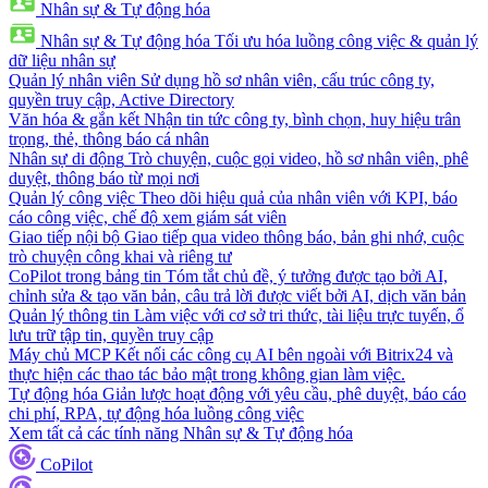
Nhân sự & Tự động hóa
Nhân sự & Tự động hóa
Tối ưu hóa luồng công việc & quản lý
dữ liệu nhân sự
Quản lý nhân viên
Sử dụng hồ sơ nhân viên, cấu trúc công ty,
quyền truy cập, Active Directory
Văn hóa & gắn kết
Nhận tin tức công ty, bình chọn, huy hiệu trân
trọng, thẻ, thông báo cá nhân
Nhân sự di động
Trò chuyện, cuộc gọi video, hồ sơ nhân viên, phê
duyệt, thông báo từ mọi nơi
Quản lý công việc
Theo dõi hiệu quả của nhân viên với KPI, báo
cáo công việc, chế độ xem giám sát viên
Giao tiếp nội bộ
Giao tiếp qua video thông báo, bản ghi nhớ, cuộc
trò chuyện công khai và riêng tư
CoPilot trong bảng tin
Tóm tắt chủ đề, ý tưởng được tạo bởi AI,
chỉnh sửa & tạo văn bản, câu trả lời được viết bởi AI, dịch văn bản
Quản lý thông tin
Làm việc với cơ sở tri thức, tài liệu trực tuyến, ổ
lưu trữ tập tin, quyền truy cập
Máy chủ MCP
Kết nối các công cụ AI bên ngoài với Bitrix24 và
thực hiện các thao tác bảo mật trong không gian làm việc.
Tự động hóa
Giản lược hoạt động với yêu cầu, phê duyệt, báo cáo
chi phí, RPA, tự động hóa luồng công việc
Xem tất cả các tính năng Nhân sự & Tự động hóa
CoPilot