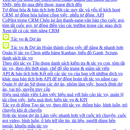
SMS, tiếp thị qua điện thoại, trang đích đến
Tự động hóa & bản tích hợp
Đặt các quy tắc và yếu tố kích hoạt
CRM, tự động hóa luồng công việc, phễu tự động, API
CoPilot trong CRM
Chép lại âm thanh-sang-văn bản cho cuộc gọi,
tóm tắt cuộc gọi, tự động điền vào các trường trong các giao dịch
Xem tất cả các tính năng CRM
Tác vụ & Dự án
Tác vụ & Dự án
Hoàn thành công việc dễ dàng & nhanh hơn
Quản lý tác vụ
Chọn giữa bảng Kanban, biểu đồ Gantt, Scrum,
danh sách tác vụ
Theo dõi tác vụ
Tận dụng danh sách kiểm tra & tác vụ con, tóm tắt
tác vụ, theo dõi thời gian, chế độ tập trung & giám sát viên
API & bản tích hợp
Kết nối các tác vụ của bạn với những dịch vụ
khác qua bản tích hợp API để tự động hoàn tất tác vụ nâng cao
Quản lý dự án
Sử dụng các dự án, nhóm làm việc, hoạch định dự
án, vai trò, quyền truy cập
Hiệu quả nhân viên
Làm việc hiệu quả với báo cáo tác vụ, quản lý
tải công việc, hiệu quả thực hiện tác vụ & KPI
Tác vụ di động
Tạo tác vụ, theo dõi tác vụ, thông báo, bình luận, trò
chuyện khi di chuyển
Hợp tác trong dự án
Làm việc nhanh hơn với cuộc trò chuyện, cuộc
gọi video, bình luận, ổ lưu trữ tập tin, tài liệu, người dùng bên
ngoài, khuôn mẫu tác vụ