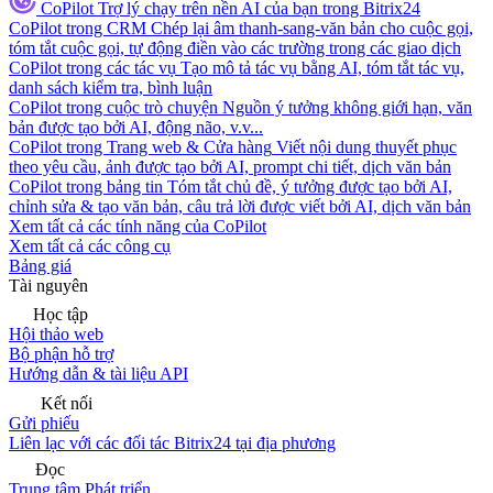
CoPilot
Trợ lý chạy trên nền AI của bạn trong Bitrix24
CoPilot trong CRM
Chép lại âm thanh-sang-văn bản cho cuộc gọi,
tóm tắt cuộc gọi, tự động điền vào các trường trong các giao dịch
CoPilot trong các tác vụ
Tạo mô tả tác vụ bằng AI, tóm tắt tác vụ,
danh sách kiểm tra, bình luận
CoPilot trong cuộc trò chuyện
Nguồn ý tưởng không giới hạn, văn
bản được tạo bởi AI, động não, v.v...
CoPilot trong Trang web & Cửa hàng
Viết nội dung thuyết phục
theo yêu cầu, ảnh được tạo bởi AI, prompt chi tiết, dịch văn bản
CoPilot trong bảng tin
Tóm tắt chủ đề, ý tưởng được tạo bởi AI,
chỉnh sửa & tạo văn bản, câu trả lời được viết bởi AI, dịch văn bản
Xem tất cả các tính năng của CoPilot
Xem tất cả các công cụ
Bảng giá
Tài nguyên
Học tập
Hội thảo web
Bộ phận hỗ trợ
Hướng dẫn & tài liệu API
Kết nối
Gửi phiếu
Liên lạc với các đối tác Bitrix24 tại địa phương
Đọc
Trung tâm Phát triển