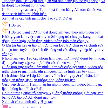
Tự động hóa
Tiết kiệm thời gian với tính năng tạo tác vụ tự động và
tự động hóa luồng công việc
CoPilot trong các tác vụ
Tạo mô tả tác vụ bằng AI, tóm tắt tác vụ,
danh sách kiểm tra, bình luận
Xem tất cả các tính năng cho Tác vụ & Dự án
Hợp tác
Hợp tác
Tăng cường hoạt động làm việc theo nhóm của bạn
Không gian làm việc trực tuyến
Sử dụng trò chuyện, bảng tin hoạt
động, bình luận, phản ứng, video thông báo toàn công ty
Ổ lưu trữ tài liệu & tập tin trực tuyến
Lưu trữ, chia sẻ và chỉnh sửa
tài liệu trực tuyến một cách dễ dàng với các đồng nghiệp bằng drive
công ty
Nhóm làm việc
Tạo các nhóm làm việc, mời người dùng bên ngoài,
đặt quyền truy cập và thực hiện các tác vụ và dự án
Cuộc họp trực tuyến
Làm nhiều hơn với cuộc gọi video, video hội
nghị, chia sẻ màn hình, ghi âm cuộc gọi và hình nền tùy chỉnh
Lịch được chia sẻ
Lập kế hoạch với lịch công ty & cá nhân, khối
thời gian trống, đặt lịch phòng họp, đồng bộ lịch
Giao tiếp di động
Trình nhắn tin nhóm, cuộc gọi video, bình luận,
lịch, thông báo ở bất cứ đâu
CoPilot trong cuộc trò chuyện
Nguồn ý tưởng không giới hạn, văn
bản được tạo bởi AI, động não, v.v...
Xem tất cả các tính năng Hợp tác