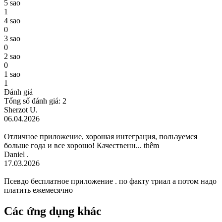
5 sao
1
4 sao
0
3 sao
0
2 sao
0
1 sao
1
Đánh giá
Tổng số đánh giá: 2
Sherzot U.
06.04.2026
Отличное приложение, хорошая интеграция, пользуемся
больше года и все хорошо! Качественн...
thêm
Daniel .
17.03.2026
Псевдо бесплатное приложение . по факту триал а потом надо
платить ежемесячно
Các ứng dụng khác