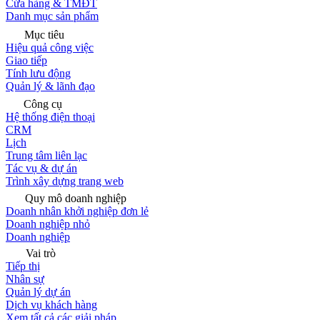
Cửa hàng & TMĐT
Danh mục sản phẩm
Mục tiêu
Hiệu quả công việc
Giao tiếp
Tính lưu động
Quản lý & lãnh đạo
Công cụ
Hệ thống điện thoại
CRM
Lịch
Trung tâm liên lạc
Tác vụ & dự án
Trình xây dựng trang web
Quy mô doanh nghiệp
Doanh nhân khởi nghiệp đơn lẻ
Doanh nghiệp nhỏ
Doanh nghiệp
Vai trò
Tiếp thị
Nhân sự
Quản lý dự án
Dịch vụ khách hàng
Xem tất cả các giải pháp