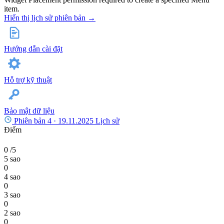
item.
Hiển thị lịch sử phiên bản →
Hướng dẫn cài đặt
Hỗ trợ kỹ thuật
Bảo mật dữ liệu
Phiên bản 4 ·
19.11.2025
Lịch sử
Điểm
0
/5
5 sao
0
4 sao
0
3 sao
0
2 sao
0