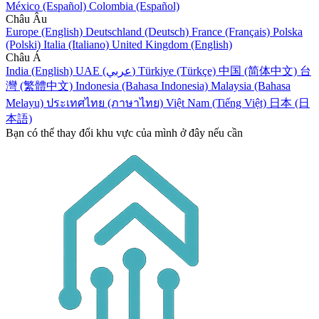
México (Español)
Colombia (Español)
Châu Âu
Europe (English)
Deutschland (Deutsch)
France (Français)
Polska
(Polski)
Italia (Italiano)
United Kingdom (English)
Châu Á
India (English)
UAE (عربي)
Türkiye (Türkçe)
中国 (简体中文)
台
灣 (繁體中文)
Indonesia (Bahasa Indonesia)
Malaysia (Bahasa
Melayu)
ประเทศไทย (ภาษาไทย)
Việt Nam (Tiếng Việt)
日本 (日
本語)
Bạn có thể thay đổi khu vực của mình ở đây nếu cần