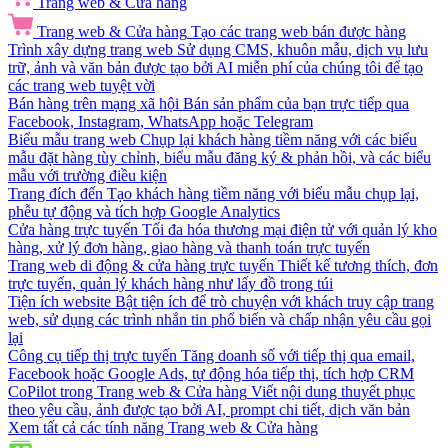
Trang web & Cửa hàng
Trang web & Cửa hàng
Tạo các trang web bán được hàng
Trình xây dựng trang web
Sử dụng CMS, khuôn mẫu, dịch vụ lưu
trữ, ảnh và văn bản được tạo bởi AI miễn phí của chúng tôi để tạo
các trang web tuyệt vời
Bán hàng trên mạng xã hội
Bán sản phẩm của bạn trực tiếp qua
Facebook, Instagram, WhatsApp hoặc Telegram
Biểu mẫu trang web
Chụp lại khách hàng tiềm năng với các biểu
mẫu đặt hàng tùy chỉnh, biểu mẫu đăng ký & phản hồi, và các biểu
mẫu với trường điều kiện
Trang đích đến
Tạo khách hàng tiềm năng với biểu mẫu chụp lại,
phễu tự động và tích hợp Google Analytics
Cửa hàng trực tuyến
Tối đa hóa thương mại điện tử với quản lý kho
hàng, xử lý đơn hàng, giao hàng và thanh toán trực tuyến
Trang web di động & cửa hàng trực tuyến
Thiết kế tương thích, đơn
trực tuyến, quản lý khách hàng như lấy đồ trong túi
Tiện ích website
Bật tiện ích để trò chuyện với khách truy cập trang
web, sử dụng các trình nhắn tin phổ biến và chấp nhận yêu cầu gọi
lại
Công cụ tiếp thị trực tuyến
Tăng doanh số với tiếp thị qua email,
Facebook hoặc Google Ads, tự động hóa tiếp thị, tích hợp CRM
CoPilot trong Trang web & Cửa hàng
Viết nội dung thuyết phục
theo yêu cầu, ảnh được tạo bởi AI, prompt chi tiết, dịch văn bản
Xem tất cả các tính năng Trang web & Cửa hàng