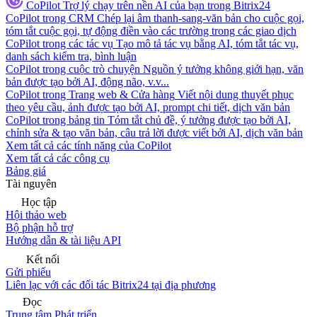
CoPilot
Trợ lý chạy trên nền AI của bạn trong Bitrix24
CoPilot trong CRM
Chép lại âm thanh-sang-văn bản cho cuộc gọi,
tóm tắt cuộc gọi, tự động điền vào các trường trong các giao dịch
CoPilot trong các tác vụ
Tạo mô tả tác vụ bằng AI, tóm tắt tác vụ,
danh sách kiểm tra, bình luận
CoPilot trong cuộc trò chuyện
Nguồn ý tưởng không giới hạn, văn
bản được tạo bởi AI, động não, v.v...
CoPilot trong Trang web & Cửa hàng
Viết nội dung thuyết phục
theo yêu cầu, ảnh được tạo bởi AI, prompt chi tiết, dịch văn bản
CoPilot trong bảng tin
Tóm tắt chủ đề, ý tưởng được tạo bởi AI,
chỉnh sửa & tạo văn bản, câu trả lời được viết bởi AI, dịch văn bản
Xem tất cả các tính năng của CoPilot
Xem tất cả các công cụ
Bảng giá
Tài nguyên
Học tập
Hội thảo web
Bộ phận hỗ trợ
Hướng dẫn & tài liệu API
Kết nối
Gửi phiếu
Liên lạc với các đối tác Bitrix24 tại địa phương
Đọc
Trung tâm Phát triển