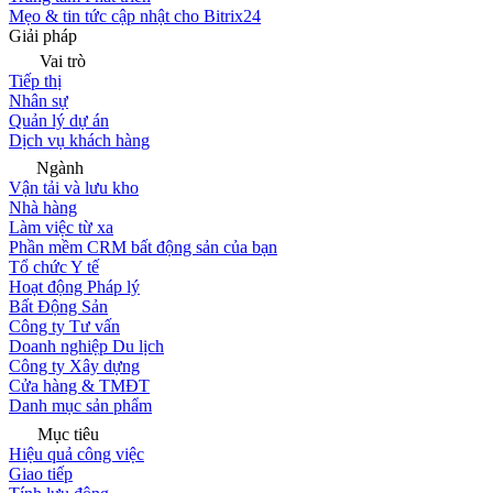
Mẹo & tin tức cập nhật cho Bitrix24
Giải pháp
Vai trò
Tiếp thị
Nhân sự
Quản lý dự án
Dịch vụ khách hàng
Ngành
Vận tải và lưu kho
Nhà hàng
Làm việc từ xa
Phần mềm CRM bất động sản của bạn
Tổ chức Y tế
Hoạt động Pháp lý
Bất Động Sản
Công ty Tư vấn
Doanh nghiệp Du lịch
Công ty Xây dựng
Cửa hàng & TMĐT
Danh mục sản phẩm
Mục tiêu
Hiệu quả công việc
Giao tiếp