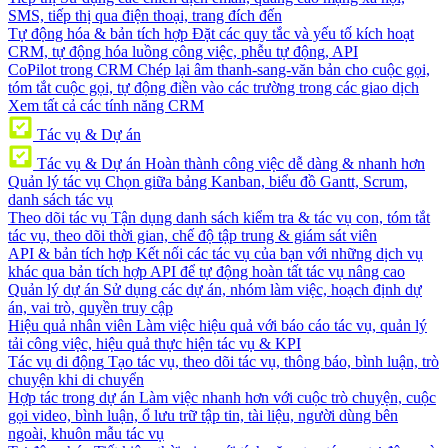
SMS, tiếp thị qua điện thoại, trang đích đến
Tự động hóa & bản tích hợp
Đặt các quy tắc và yếu tố kích hoạt
CRM, tự động hóa luồng công việc, phễu tự động, API
CoPilot trong CRM
Chép lại âm thanh-sang-văn bản cho cuộc gọi,
tóm tắt cuộc gọi, tự động điền vào các trường trong các giao dịch
Xem tất cả các tính năng CRM
Tác vụ & Dự án
Tác vụ & Dự án
Hoàn thành công việc dễ dàng & nhanh hơn
Quản lý tác vụ
Chọn giữa bảng Kanban, biểu đồ Gantt, Scrum,
danh sách tác vụ
Theo dõi tác vụ
Tận dụng danh sách kiểm tra & tác vụ con, tóm tắt
tác vụ, theo dõi thời gian, chế độ tập trung & giám sát viên
API & bản tích hợp
Kết nối các tác vụ của bạn với những dịch vụ
khác qua bản tích hợp API để tự động hoàn tất tác vụ nâng cao
Quản lý dự án
Sử dụng các dự án, nhóm làm việc, hoạch định dự
án, vai trò, quyền truy cập
Hiệu quả nhân viên
Làm việc hiệu quả với báo cáo tác vụ, quản lý
tải công việc, hiệu quả thực hiện tác vụ & KPI
Tác vụ di động
Tạo tác vụ, theo dõi tác vụ, thông báo, bình luận, trò
chuyện khi di chuyển
Hợp tác trong dự án
Làm việc nhanh hơn với cuộc trò chuyện, cuộc
gọi video, bình luận, ổ lưu trữ tập tin, tài liệu, người dùng bên
ngoài, khuôn mẫu tác vụ