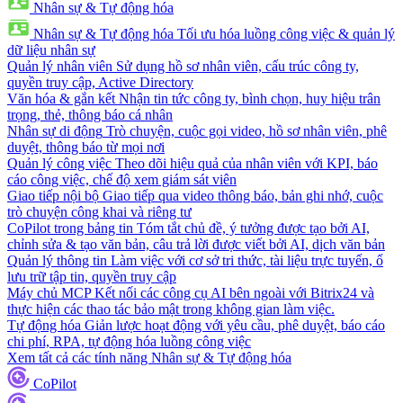
Nhân sự & Tự động hóa
Nhân sự & Tự động hóa
Tối ưu hóa luồng công việc & quản lý
dữ liệu nhân sự
Quản lý nhân viên
Sử dụng hồ sơ nhân viên, cấu trúc công ty,
quyền truy cập, Active Directory
Văn hóa & gắn kết
Nhận tin tức công ty, bình chọn, huy hiệu trân
trọng, thẻ, thông báo cá nhân
Nhân sự di động
Trò chuyện, cuộc gọi video, hồ sơ nhân viên, phê
duyệt, thông báo từ mọi nơi
Quản lý công việc
Theo dõi hiệu quả của nhân viên với KPI, báo
cáo công việc, chế độ xem giám sát viên
Giao tiếp nội bộ
Giao tiếp qua video thông báo, bản ghi nhớ, cuộc
trò chuyện công khai và riêng tư
CoPilot trong bảng tin
Tóm tắt chủ đề, ý tưởng được tạo bởi AI,
chỉnh sửa & tạo văn bản, câu trả lời được viết bởi AI, dịch văn bản
Quản lý thông tin
Làm việc với cơ sở tri thức, tài liệu trực tuyến, ổ
lưu trữ tập tin, quyền truy cập
Máy chủ MCP
Kết nối các công cụ AI bên ngoài với Bitrix24 và
thực hiện các thao tác bảo mật trong không gian làm việc.
Tự động hóa
Giản lược hoạt động với yêu cầu, phê duyệt, báo cáo
chi phí, RPA, tự động hóa luồng công việc
Xem tất cả các tính năng Nhân sự & Tự động hóa
CoPilot