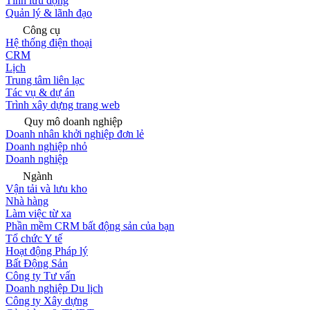
Tính lưu động
Quản lý & lãnh đạo
Công cụ
Hệ thống điện thoại
CRM
Lịch
Trung tâm liên lạc
Tác vụ & dự án
Trình xây dựng trang web
Quy mô doanh nghiệp
Doanh nhân khởi nghiệp đơn lẻ
Doanh nghiệp nhỏ
Doanh nghiệp
Ngành
Vận tải và lưu kho
Nhà hàng
Làm việc từ xa
Phần mềm CRM bất động sản của bạn
Tổ chức Y tế
Hoạt động Pháp lý
Bất Động Sản
Công ty Tư vấn
Doanh nghiệp Du lịch
Công ty Xây dựng