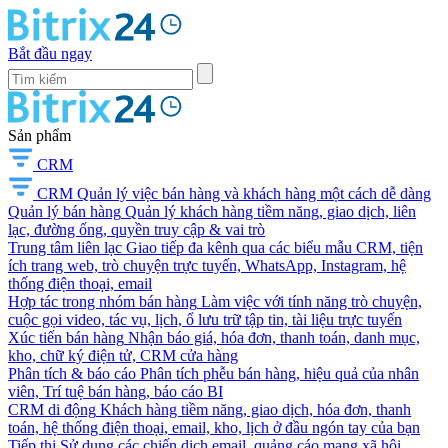
Bắt đầu ngay
Sản phẩm
CRM
CRM
Quản lý việc bán hàng và khách hàng một cách dễ dàng
Quản lý bán hàng
Quản lý khách hàng tiềm năng, giao dịch, liên
lạc, đường ống, quyền truy cập & vai trò
Trung tâm liên lạc
Giao tiếp đa kênh qua các biểu mẫu CRM, tiện
ích trang web, trò chuyện trực tuyến, WhatsApp, Instagram, hệ
thống điện thoại, email
Hợp tác trong nhóm bán hàng
Làm việc với tính năng trò chuyện,
cuộc gọi video, tác vụ, lịch, ổ lưu trữ tập tin, tài liệu trực tuyến
Xúc tiến bán hàng
Nhận báo giá, hóa đơn, thanh toán, danh mục,
kho, chữ ký điện tử, CRM cửa hàng
Phân tích & báo cáo
Phân tích phễu bán hàng, hiệu quả của nhân
viên, Trí tuệ bán hàng, báo cáo BI
CRM di động
Khách hàng tiềm năng, giao dịch, hóa đơn, thanh
toán, hệ thống điện thoại, email, kho, lịch ở đầu ngón tay của bạn
Tiếp thị
Sử dụng các chiến dịch email, quảng cáo mạng xã hội,