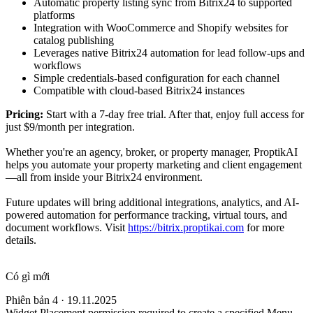
Automatic property listing sync from Bitrix24 to supported
platforms
Integration with WooCommerce and Shopify websites for
catalog publishing
Leverages native Bitrix24 automation for lead follow-ups and
workflows
Simple credentials-based configuration for each channel
Compatible with cloud-based Bitrix24 instances
Pricing:
Start with a 7-day free trial. After that, enjoy full access for
just $9/month per integration.
Whether you're an agency, broker, or property manager, ProptikAI
helps you automate your property marketing and client engagement
—all from inside your Bitrix24 environment.
Future updates will bring additional integrations, analytics, and AI-
powered automation for performance tracking, virtual tours, and
document workflows. Visit
https://bitrix.proptikai.com
for more
details.
Có gì mới
Phiên bản 4 · 19.11.2025
Widget Placement permission required to create a specified Menu