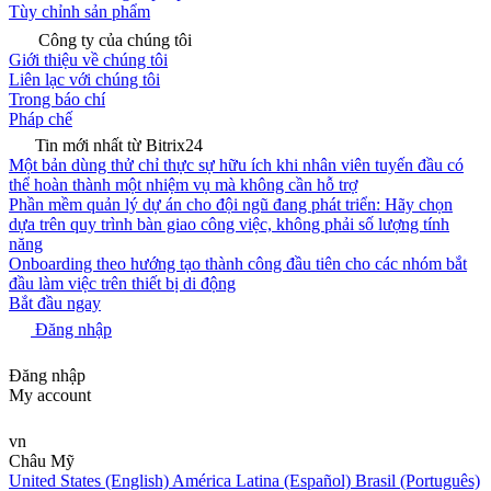
Tùy chỉnh sản phẩm
Công ty của chúng tôi
Giới thiệu về chúng tôi
Liên lạc với chúng tôi
Trong báo chí
Pháp chế
Tin mới nhất từ Bitrix24
Một bản dùng thử chỉ thực sự hữu ích khi nhân viên tuyến đầu có
thể hoàn thành một nhiệm vụ mà không cần hỗ trợ
Phần mềm quản lý dự án cho đội ngũ đang phát triển: Hãy chọn
dựa trên quy trình bàn giao công việc, không phải số lượng tính
năng
Onboarding theo hướng tạo thành công đầu tiên cho các nhóm bắt
đầu làm việc trên thiết bị di động
Bắt đầu ngay
Đăng nhập
Đăng nhập
My account
vn
Châu Mỹ
United States (English)
América Latina (Español)
Brasil (Português)