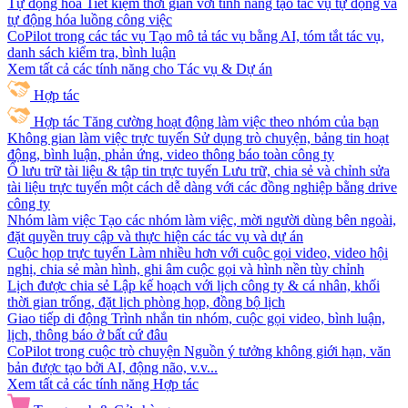
Tự động hóa
Tiết kiệm thời gian với tính năng tạo tác vụ tự động và
tự động hóa luồng công việc
CoPilot trong các tác vụ
Tạo mô tả tác vụ bằng AI, tóm tắt tác vụ,
danh sách kiểm tra, bình luận
Xem tất cả các tính năng cho Tác vụ & Dự án
Hợp tác
Hợp tác
Tăng cường hoạt động làm việc theo nhóm của bạn
Không gian làm việc trực tuyến
Sử dụng trò chuyện, bảng tin hoạt
động, bình luận, phản ứng, video thông báo toàn công ty
Ổ lưu trữ tài liệu & tập tin trực tuyến
Lưu trữ, chia sẻ và chỉnh sửa
tài liệu trực tuyến một cách dễ dàng với các đồng nghiệp bằng drive
công ty
Nhóm làm việc
Tạo các nhóm làm việc, mời người dùng bên ngoài,
đặt quyền truy cập và thực hiện các tác vụ và dự án
Cuộc họp trực tuyến
Làm nhiều hơn với cuộc gọi video, video hội
nghị, chia sẻ màn hình, ghi âm cuộc gọi và hình nền tùy chỉnh
Lịch được chia sẻ
Lập kế hoạch với lịch công ty & cá nhân, khối
thời gian trống, đặt lịch phòng họp, đồng bộ lịch
Giao tiếp di động
Trình nhắn tin nhóm, cuộc gọi video, bình luận,
lịch, thông báo ở bất cứ đâu
CoPilot trong cuộc trò chuyện
Nguồn ý tưởng không giới hạn, văn
bản được tạo bởi AI, động não, v.v...
Xem tất cả các tính năng Hợp tác