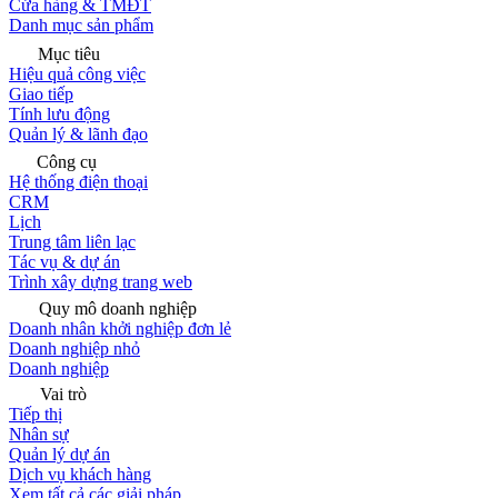
Cửa hàng & TMĐT
Danh mục sản phẩm
Mục tiêu
Hiệu quả công việc
Giao tiếp
Tính lưu động
Quản lý & lãnh đạo
Công cụ
Hệ thống điện thoại
CRM
Lịch
Trung tâm liên lạc
Tác vụ & dự án
Trình xây dựng trang web
Quy mô doanh nghiệp
Doanh nhân khởi nghiệp đơn lẻ
Doanh nghiệp nhỏ
Doanh nghiệp
Vai trò
Tiếp thị
Nhân sự
Quản lý dự án
Dịch vụ khách hàng
Xem tất cả các giải pháp