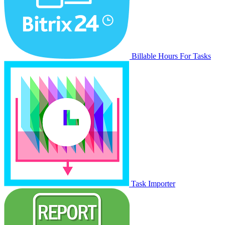
Billable Hours For Tasks
Task Importer