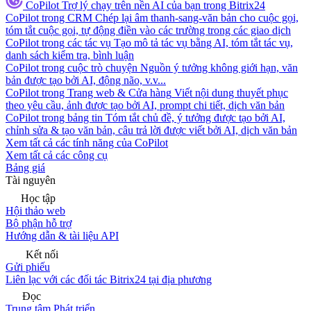
CoPilot
Trợ lý chạy trên nền AI của bạn trong Bitrix24
CoPilot trong CRM
Chép lại âm thanh-sang-văn bản cho cuộc gọi,
tóm tắt cuộc gọi, tự động điền vào các trường trong các giao dịch
CoPilot trong các tác vụ
Tạo mô tả tác vụ bằng AI, tóm tắt tác vụ,
danh sách kiểm tra, bình luận
CoPilot trong cuộc trò chuyện
Nguồn ý tưởng không giới hạn, văn
bản được tạo bởi AI, động não, v.v...
CoPilot trong Trang web & Cửa hàng
Viết nội dung thuyết phục
theo yêu cầu, ảnh được tạo bởi AI, prompt chi tiết, dịch văn bản
CoPilot trong bảng tin
Tóm tắt chủ đề, ý tưởng được tạo bởi AI,
chỉnh sửa & tạo văn bản, câu trả lời được viết bởi AI, dịch văn bản
Xem tất cả các tính năng của CoPilot
Xem tất cả các công cụ
Bảng giá
Tài nguyên
Học tập
Hội thảo web
Bộ phận hỗ trợ
Hướng dẫn & tài liệu API
Kết nối
Gửi phiếu
Liên lạc với các đối tác Bitrix24 tại địa phương
Đọc
Trung tâm Phát triển