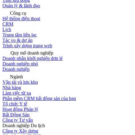
Tính lưu động
Quản lý & lãnh đạo
Công cụ
Hệ thống điện thoại
CRM
Lịch
Trung tâm liên lạc
Tác vụ & dự án
Trình xây dựng trang web
Quy mô doanh nghiệp
Doanh nhân khởi nghiệp đơn lẻ
Doanh nghiệp nhỏ
Doanh nghiệp
Ngành
Vận tải và lưu kho
Nhà hàng
Làm việc từ xa
Phần mềm CRM bất động sản của bạn
Tổ chức Y tế
Hoạt động Pháp lý
Bất Động Sản
Công ty Tư vấn
Doanh nghiệp Du lịch
Công ty Xây dựng