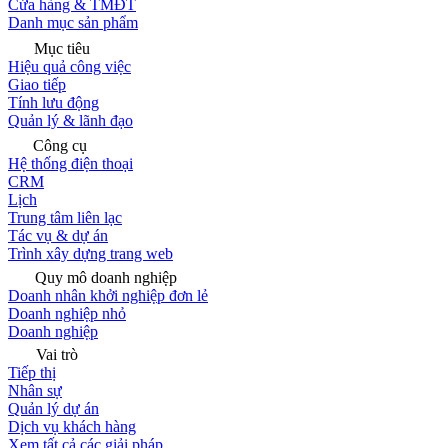
Cửa hàng & TMĐT
Danh mục sản phẩm
Mục tiêu
Hiệu quả công việc
Giao tiếp
Tính lưu động
Quản lý & lãnh đạo
Công cụ
Hệ thống điện thoại
CRM
Lịch
Trung tâm liên lạc
Tác vụ & dự án
Trình xây dựng trang web
Quy mô doanh nghiệp
Doanh nhân khởi nghiệp đơn lẻ
Doanh nghiệp nhỏ
Doanh nghiệp
Vai trò
Tiếp thị
Nhân sự
Quản lý dự án
Dịch vụ khách hàng
Xem tất cả các giải pháp