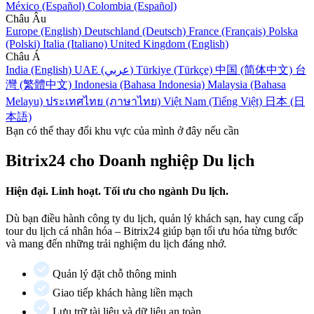
México (Español)
Colombia (Español)
Châu Âu
Europe (English)
Deutschland (Deutsch)
France (Français)
Polska
(Polski)
Italia (Italiano)
United Kingdom (English)
Châu Á
India (English)
UAE (عربي)
Türkiye (Türkçe)
中国 (简体中文)
台
灣 (繁體中文)
Indonesia (Bahasa Indonesia)
Malaysia (Bahasa
Melayu)
ประเทศไทย (ภาษาไทย)
Việt Nam (Tiếng Việt)
日本 (日
本語)
Bạn có thể thay đổi khu vực của mình ở đây nếu cần
Bitrix24 cho Doanh nghiệp Du lịch
Hiện đại. Linh hoạt. Tối ưu cho ngành Du lịch.
Dù bạn điều hành công ty du lịch, quản lý khách sạn, hay cung cấp
tour du lịch cá nhân hóa – Bitrix24 giúp bạn tối ưu hóa từng bước
và mang đến những trải nghiệm du lịch đáng nhớ.
Quản lý đặt chỗ thông minh
Giao tiếp khách hàng liền mạch
Lưu trữ tài liệu và dữ liệu an toàn