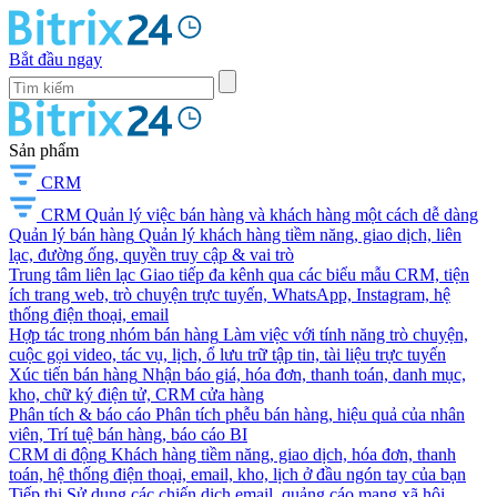
Bắt đầu ngay
Sản phẩm
CRM
CRM
Quản lý việc bán hàng và khách hàng một cách dễ dàng
Quản lý bán hàng
Quản lý khách hàng tiềm năng, giao dịch, liên
lạc, đường ống, quyền truy cập & vai trò
Trung tâm liên lạc
Giao tiếp đa kênh qua các biểu mẫu CRM, tiện
ích trang web, trò chuyện trực tuyến, WhatsApp, Instagram, hệ
thống điện thoại, email
Hợp tác trong nhóm bán hàng
Làm việc với tính năng trò chuyện,
cuộc gọi video, tác vụ, lịch, ổ lưu trữ tập tin, tài liệu trực tuyến
Xúc tiến bán hàng
Nhận báo giá, hóa đơn, thanh toán, danh mục,
kho, chữ ký điện tử, CRM cửa hàng
Phân tích & báo cáo
Phân tích phễu bán hàng, hiệu quả của nhân
viên, Trí tuệ bán hàng, báo cáo BI
CRM di động
Khách hàng tiềm năng, giao dịch, hóa đơn, thanh
toán, hệ thống điện thoại, email, kho, lịch ở đầu ngón tay của bạn
Tiếp thị
Sử dụng các chiến dịch email, quảng cáo mạng xã hội,