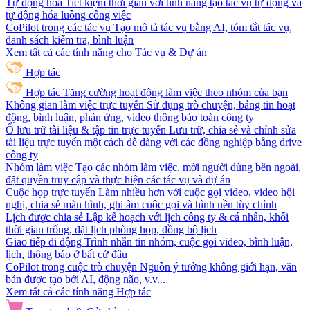
Tự động hóa
Tiết kiệm thời gian với tính năng tạo tác vụ tự động và
tự động hóa luồng công việc
CoPilot trong các tác vụ
Tạo mô tả tác vụ bằng AI, tóm tắt tác vụ,
danh sách kiểm tra, bình luận
Xem tất cả các tính năng cho Tác vụ & Dự án
Hợp tác
Hợp tác
Tăng cường hoạt động làm việc theo nhóm của bạn
Không gian làm việc trực tuyến
Sử dụng trò chuyện, bảng tin hoạt
động, bình luận, phản ứng, video thông báo toàn công ty
Ổ lưu trữ tài liệu & tập tin trực tuyến
Lưu trữ, chia sẻ và chỉnh sửa
tài liệu trực tuyến một cách dễ dàng với các đồng nghiệp bằng drive
công ty
Nhóm làm việc
Tạo các nhóm làm việc, mời người dùng bên ngoài,
đặt quyền truy cập và thực hiện các tác vụ và dự án
Cuộc họp trực tuyến
Làm nhiều hơn với cuộc gọi video, video hội
nghị, chia sẻ màn hình, ghi âm cuộc gọi và hình nền tùy chỉnh
Lịch được chia sẻ
Lập kế hoạch với lịch công ty & cá nhân, khối
thời gian trống, đặt lịch phòng họp, đồng bộ lịch
Giao tiếp di động
Trình nhắn tin nhóm, cuộc gọi video, bình luận,
lịch, thông báo ở bất cứ đâu
CoPilot trong cuộc trò chuyện
Nguồn ý tưởng không giới hạn, văn
bản được tạo bởi AI, động não, v.v...
Xem tất cả các tính năng Hợp tác