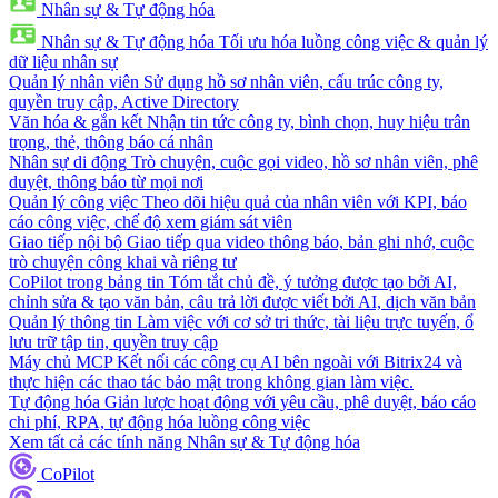
Nhân sự & Tự động hóa
Nhân sự & Tự động hóa
Tối ưu hóa luồng công việc & quản lý
dữ liệu nhân sự
Quản lý nhân viên
Sử dụng hồ sơ nhân viên, cấu trúc công ty,
quyền truy cập, Active Directory
Văn hóa & gắn kết
Nhận tin tức công ty, bình chọn, huy hiệu trân
trọng, thẻ, thông báo cá nhân
Nhân sự di động
Trò chuyện, cuộc gọi video, hồ sơ nhân viên, phê
duyệt, thông báo từ mọi nơi
Quản lý công việc
Theo dõi hiệu quả của nhân viên với KPI, báo
cáo công việc, chế độ xem giám sát viên
Giao tiếp nội bộ
Giao tiếp qua video thông báo, bản ghi nhớ, cuộc
trò chuyện công khai và riêng tư
CoPilot trong bảng tin
Tóm tắt chủ đề, ý tưởng được tạo bởi AI,
chỉnh sửa & tạo văn bản, câu trả lời được viết bởi AI, dịch văn bản
Quản lý thông tin
Làm việc với cơ sở tri thức, tài liệu trực tuyến, ổ
lưu trữ tập tin, quyền truy cập
Máy chủ MCP
Kết nối các công cụ AI bên ngoài với Bitrix24 và
thực hiện các thao tác bảo mật trong không gian làm việc.
Tự động hóa
Giản lược hoạt động với yêu cầu, phê duyệt, báo cáo
chi phí, RPA, tự động hóa luồng công việc
Xem tất cả các tính năng Nhân sự & Tự động hóa
CoPilot