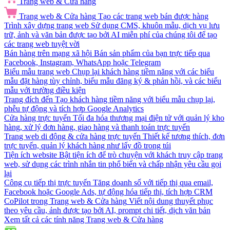
Trang web & Cửa hàng
Trang web & Cửa hàng
Tạo các trang web bán được hàng
Trình xây dựng trang web
Sử dụng CMS, khuôn mẫu, dịch vụ lưu
trữ, ảnh và văn bản được tạo bởi AI miễn phí của chúng tôi để tạo
các trang web tuyệt vời
Bán hàng trên mạng xã hội
Bán sản phẩm của bạn trực tiếp qua
Facebook, Instagram, WhatsApp hoặc Telegram
Biểu mẫu trang web
Chụp lại khách hàng tiềm năng với các biểu
mẫu đặt hàng tùy chỉnh, biểu mẫu đăng ký & phản hồi, và các biểu
mẫu với trường điều kiện
Trang đích đến
Tạo khách hàng tiềm năng với biểu mẫu chụp lại,
phễu tự động và tích hợp Google Analytics
Cửa hàng trực tuyến
Tối đa hóa thương mại điện tử với quản lý kho
hàng, xử lý đơn hàng, giao hàng và thanh toán trực tuyến
Trang web di động & cửa hàng trực tuyến
Thiết kế tương thích, đơn
trực tuyến, quản lý khách hàng như lấy đồ trong túi
Tiện ích website
Bật tiện ích để trò chuyện với khách truy cập trang
web, sử dụng các trình nhắn tin phổ biến và chấp nhận yêu cầu gọi
lại
Công cụ tiếp thị trực tuyến
Tăng doanh số với tiếp thị qua email,
Facebook hoặc Google Ads, tự động hóa tiếp thị, tích hợp CRM
CoPilot trong Trang web & Cửa hàng
Viết nội dung thuyết phục
theo yêu cầu, ảnh được tạo bởi AI, prompt chi tiết, dịch văn bản
Xem tất cả các tính năng Trang web & Cửa hàng