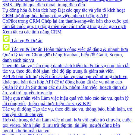
SMS, tiếp thị qua điện thoại, trang đích đến
Tự động hóa & bản tích hợp
Đặt các quy tắc và yếu tố kích hoạt
CRM, tự động hóa luồng công việc, phễu tự động, API
CoPilot trong CRM
Chép lại âm thanh-sang-văn bản cho cuộc gọi,
tóm tắt cuộc gọi, tự động điền vào các trường trong các giao dịch
Xem tất cả các tính năng CRM
Tác vụ & Dự án
Tác vụ & Dự án
Hoàn thành công việc dễ dàng & nhanh hơn
Quản lý tác vụ
Chọn giữa bảng Kanban, biểu đồ Gantt, Scrum,
danh sách tác vụ
Theo dõi tác vụ
Tận dụng danh sách kiểm tra & tác vụ con, tóm tắt
tác vụ, theo dõi thời gian, chế độ tập trung & giám sát viên
API & bản tích hợp
Kết nối các tác vụ của bạn với những dịch vụ
khác qua bản tích hợp API để tự động hoàn tất tác vụ nâng cao
Quản lý dự án
Sử dụng các dự án, nhóm làm việc, hoạch định dự
án, vai trò, quyền truy cập
Hiệu quả nhân viên
Làm việc hiệu quả với báo cáo tác vụ, quản lý
tải công việc, hiệu quả thực hiện tác vụ & KPI
Tác vụ di động
Tạo tác vụ, theo dõi tác vụ, thông báo, bình luận, trò
chuyện khi di chuyển
Hợp tác trong dự án
Làm việc nhanh hơn với cuộc trò chuyện, cuộc
gọi video, bình luận, ổ lưu trữ tập tin, tài liệu, người dùng bên
ngoài, khuôn mẫu tác vụ