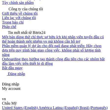
Tùy chỉnh sản phẩm
Công ty của chúng tôi
Giới thiệu về chúng tôi
Liên lạc với chúng tôi
Trong báo chí
Pháp chế
Tin mới nhất từ Bitrix24
Một bản dùng thử chỉ thực sự hữu ích khi nhân viên tuyến đầu có
thể hoàn thành một nhiệm vụ mà không cần hỗ trợ
Phần mềm quản lý dự án cho đội ngũ đang phát triển: Hãy chọn
dựa trên quy trình bàn giao công việc, không phải số lượng tính
năng
Onboarding theo hướng tạo thành công đầu tiên cho các nhóm bắt
đầu làm việc trên thiết bị di động
Bắt đầu ngay
Đăng nhập
Đăng nhập
My account
vn
Châu Mỹ
United States (English)
América Latina (Español)
Brasil (Português)