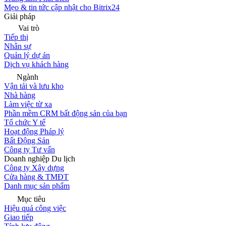
Mẹo & tin tức cập nhật cho Bitrix24
Giải pháp
Vai trò
Tiếp thị
Nhân sự
Quản lý dự án
Dịch vụ khách hàng
Ngành
Vận tải và lưu kho
Nhà hàng
Làm việc từ xa
Phần mềm CRM bất động sản của bạn
Tổ chức Y tế
Hoạt động Pháp lý
Bất Động Sản
Công ty Tư vấn
Doanh nghiệp Du lịch
Công ty Xây dựng
Cửa hàng & TMĐT
Danh mục sản phẩm
Mục tiêu
Hiệu quả công việc
Giao tiếp