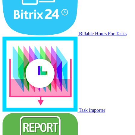
Billable Hours For Tasks
Task Importer