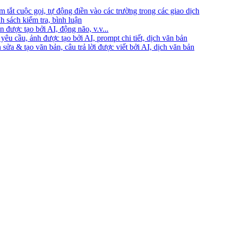
 tắt cuộc gọi, tự động điền vào các trường trong các giao dịch
h sách kiểm tra, bình luận
 được tạo bởi AI, động não, v.v...
yêu cầu, ảnh được tạo bởi AI, prompt chi tiết, dịch văn bản
 sửa & tạo văn bản, câu trả lời được viết bởi AI, dịch văn bản