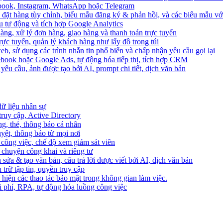
ebook, Instagram, WhatsApp hoặc Telegram
 đặt hàng tùy chỉnh, biểu mẫu đăng ký & phản hồi, và các biểu mẫu với
u tự động và tích hợp Google Analytics
àng, xử lý đơn hàng, giao hàng và thanh toán trực tuyến
trực tuyến, quản lý khách hàng như lấy đồ trong túi
web, sử dụng các trình nhắn tin phổ biến và chấp nhận yêu cầu gọi lại
cebook hoặc Google Ads, tự động hóa tiếp thị, tích hợp CRM
yêu cầu, ảnh được tạo bởi AI, prompt chi tiết, dịch văn bản
dữ liệu nhân sự
truy cập, Active Directory
ng, thẻ, thông báo cá nhân
yệt, thông báo từ mọi nơi
 công việc, chế độ xem giám sát viên
ò chuyện công khai và riêng tư
 sửa & tạo văn bản, câu trả lời được viết bởi AI, dịch văn bản
u trữ tập tin, quyền truy cập
 hiện các thao tác bảo mật trong không gian làm việc.
i phí, RPA, tự động hóa luồng công việc