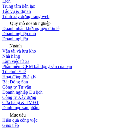
Lịch
Trung tâm liên lạc
Tác vụ & dự án
Trình xây dựng trang web
Quy mô doanh nghiệp
Doanh nhân khởi nghiệp đơn lẻ
Doanh nghiệp nhỏ
Doanh nghiệp
Ngành
Vận tải và lưu kho
Nhà hàng
Làm việc từ xa
Phần mềm CRM bất động sản của bạn
Tổ chức Y tế
Hoạt động Pháp lý
Bất Động Sản
Công ty Tư vấn
Doanh nghiệp Du lịch
Công ty Xây dựng
Cửa hàng & TMĐT
Danh mục sản phẩm
Mục tiêu
Hiệu quả công việc
Giao tiếp