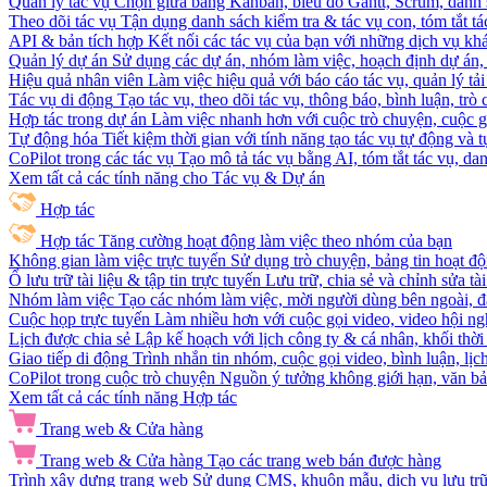
Quản lý tác vụ
Chọn giữa bảng Kanban, biểu đồ Gantt, Scrum, danh 
Theo dõi tác vụ
Tận dụng danh sách kiểm tra & tác vụ con, tóm tắt tác
API & bản tích hợp
Kết nối các tác vụ của bạn với những dịch vụ khá
Quản lý dự án
Sử dụng các dự án, nhóm làm việc, hoạch định dự án, v
Hiệu quả nhân viên
Làm việc hiệu quả với báo cáo tác vụ, quản lý tả
Tác vụ di động
Tạo tác vụ, theo dõi tác vụ, thông báo, bình luận, trò
Hợp tác trong dự án
Làm việc nhanh hơn với cuộc trò chuyện, cuộc gọi
Tự động hóa
Tiết kiệm thời gian với tính năng tạo tác vụ tự động và
CoPilot trong các tác vụ
Tạo mô tả tác vụ bằng AI, tóm tắt tác vụ, dan
Xem tất cả các tính năng cho Tác vụ & Dự án
Hợp tác
Hợp tác
Tăng cường hoạt động làm việc theo nhóm của bạn
Không gian làm việc trực tuyến
Sử dụng trò chuyện, bảng tin hoạt độ
Ổ lưu trữ tài liệu & tập tin trực tuyến
Lưu trữ, chia sẻ và chỉnh sửa tà
Nhóm làm việc
Tạo các nhóm làm việc, mời người dùng bên ngoài, đặ
Cuộc họp trực tuyến
Làm nhiều hơn với cuộc gọi video, video hội ngh
Lịch được chia sẻ
Lập kế hoạch với lịch công ty & cá nhân, khối thời 
Giao tiếp di động
Trình nhắn tin nhóm, cuộc gọi video, bình luận, lịc
CoPilot trong cuộc trò chuyện
Nguồn ý tưởng không giới hạn, văn bản
Xem tất cả các tính năng Hợp tác
Trang web & Cửa hàng
Trang web & Cửa hàng
Tạo các trang web bán được hàng
Trình xây dựng trang web
Sử dụng CMS, khuôn mẫu, dịch vụ lưu trữ, 