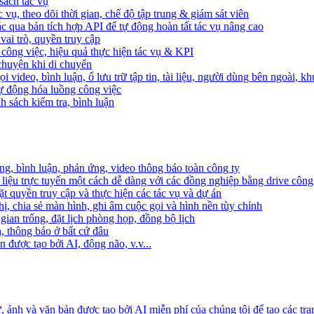
sách tác vụ
 vụ, theo dõi thời gian, chế độ tập trung & giám sát viên
c qua bản tích hợp API để tự động hoàn tất tác vụ nâng cao
ai trò, quyền truy cập
i công việc, hiệu quả thực hiện tác vụ & KPI
 chuyện khi di chuyển
 video, bình luận, ổ lưu trữ tập tin, tài liệu, người dùng bên ngoài, k
 tự động hóa luồng công việc
h sách kiểm tra, bình luận
ng, bình luận, phản ứng, video thông báo toàn công ty
i liệu trực tuyến một cách dễ dàng với các đồng nghiệp bằng drive công
t quyền truy cập và thực hiện các tác vụ và dự án
ị, chia sẻ màn hình, ghi âm cuộc gọi và hình nền tùy chỉnh
gian trống, đặt lịch phòng họp, đồng bộ lịch
h, thông báo ở bất cứ đâu
 được tạo bởi AI, động não, v.v...
ảnh và văn bản được tạo bởi AI miễn phí của chúng tôi để tạo các tra