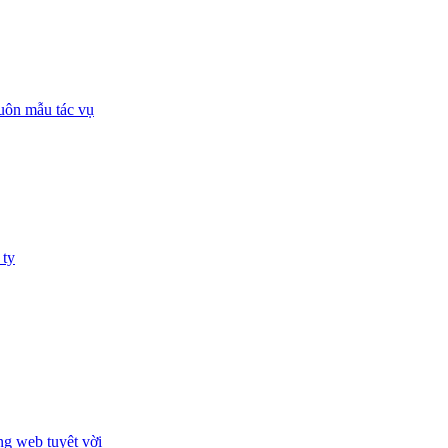
huôn mẫu tác vụ
 ty
ng web tuyệt vời