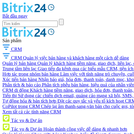
Bắt đầu ngay
Sản phẩm
CRM
CRM
Quản lý việc bán hàng và khách hàng một cách dễ dàng
Quản lý bán hàng
Quản lý khách hàng tiềm năng, giao dịch, liên lạc,
Trung tâm liên lạc
Giao tiếp đa kênh qua các biểu mẫu CRM, tiện ích 
Hợp tác trong nhóm bán hàng
Làm việc với tính năng trò chuyện, cuộc g
Xúc tiến bán hàng
Nhận báo giá, hóa đơn, thanh toán, danh mục, kh
Phân tích & báo cáo
Phân tích phễu bán hàng, hiệu quả của nhân viên
CRM di động
Khách hàng tiềm năng, giao dịch, hóa đơn, thanh toán, 
Tiếp thị
Sử dụng các chiến dịch email, quảng cáo mạng xã hội, SMS, ti
Tự động hóa & bản tích hợp
Đặt các quy tắc và yếu tố kích hoạt CR
CoPilot trong CRM
Chép lại âm thanh-sang-văn bản cho cuộc gọi, tóm
Xem tất cả các tính năng CRM
Tác vụ & Dự án
Tác vụ & Dự án
Hoàn thành công việc dễ dàng & nhanh hơn