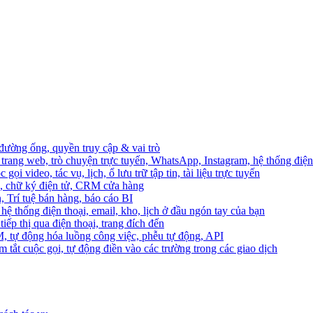
 đường ống, quyền truy cập & vai trò
trang web, trò chuyện trực tuyến, WhatsApp, Instagram, hệ thống điện 
ọi video, tác vụ, lịch, ổ lưu trữ tập tin, tài liệu trực tuyến
o, chữ ký điện tử, CRM cửa hàng
, Trí tuệ bán hàng, báo cáo BI
hệ thống điện thoại, email, kho, lịch ở đầu ngón tay của bạn
ếp thị qua điện thoại, trang đích đến
M, tự động hóa luồng công việc, phễu tự động, API
 tắt cuộc gọi, tự động điền vào các trường trong các giao dịch