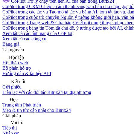
CoPilot
Trợ lý chạy trên nền AI của bạn trong Bitrix24
CoPilot trong CRM
Chép lại âm thanh-sang-văn bản cho cuộc gọi, tóm
CoPilot trong các tác vụ
Tạo mô tả tác vụ bằng AI, tóm tắt tác vụ, dan
CoPilot trong cuộc trò chuyện
Nguồn ý tưởng không giới hạn, văn bản
CoPilot trong Trang web & Cửa hàng
Viết nội dung thuyết phục theo 
CoPilot trong bảng tin
Tóm tắt chủ đề, ý tưởng được tạo bởi AI, chỉnh
Xem tất cả các tính năng của CoPilot
Xem tất cả các công cụ
Bảng giá
Tài nguyên
Học tập
Hội thảo web
Bộ phận hỗ trợ
Hướng dẫn & tài liệu API
Kết nối
Gửi phiếu
Liên lạc với các đối tác Bitrix24 tại địa phương
Đọc
Trung tâm Phát triển
Mẹo & tin tức cập nhật cho Bitrix24
Giải pháp
Vai trò
Tiếp thị
Nhân sự