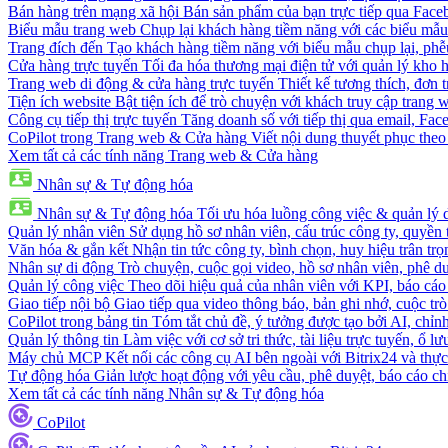
Bán hàng trên mạng xã hội
Bán sản phẩm của bạn trực tiếp qua Fac
Biểu mẫu trang web
Chụp lại khách hàng tiềm năng với các biểu mẫu
Trang đích đến
Tạo khách hàng tiềm năng với biểu mẫu chụp lại, phễ
Cửa hàng trực tuyến
Tối đa hóa thương mại điện tử với quản lý kho h
Trang web di động & cửa hàng trực tuyến
Thiết kế tương thích, đơn 
Tiện ích website
Bật tiện ích để trò chuyện với khách truy cập trang 
Công cụ tiếp thị trực tuyến
Tăng doanh số với tiếp thị qua email, Fa
CoPilot trong Trang web & Cửa hàng
Viết nội dung thuyết phục theo 
Xem tất cả các tính năng Trang web & Cửa hàng
Nhân sự & Tự động hóa
Nhân sự & Tự động hóa
Tối ưu hóa luồng công việc & quản lý 
Quản lý nhân viên
Sử dụng hồ sơ nhân viên, cấu trúc công ty, quyền 
Văn hóa & gắn kết
Nhận tin tức công ty, bình chọn, huy hiệu trân trọ
Nhân sự di động
Trò chuyện, cuộc gọi video, hồ sơ nhân viên, phê du
Quản lý công việc
Theo dõi hiệu quả của nhân viên với KPI, báo cáo
Giao tiếp nội bộ
Giao tiếp qua video thông báo, bản ghi nhớ, cuộc tr
CoPilot trong bảng tin
Tóm tắt chủ đề, ý tưởng được tạo bởi AI, chỉnh
Quản lý thông tin
Làm việc với cơ sở tri thức, tài liệu trực tuyến, ổ lư
Máy chủ MCP
Kết nối các công cụ AI bên ngoài với Bitrix24 và thực
Tự động hóa
Giản lược hoạt động với yêu cầu, phê duyệt, báo cáo ch
Xem tất cả các tính năng Nhân sự & Tự động hóa
CoPilot