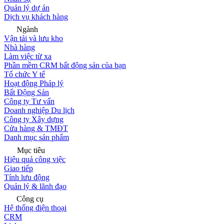
Quản lý dự án
Dịch vụ khách hàng
Ngành
Vận tải và lưu kho
Nhà hàng
Làm việc từ xa
Phần mềm CRM bất động sản của bạn
Tổ chức Y tế
Hoạt động Pháp lý
Bất Động Sản
Công ty Tư vấn
Doanh nghiệp Du lịch
Công ty Xây dựng
Cửa hàng & TMĐT
Danh mục sản phẩm
Mục tiêu
Hiệu quả công việc
Giao tiếp
Tính lưu động
Quản lý & lãnh đạo
Công cụ
Hệ thống điện thoại
CRM