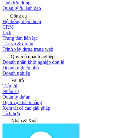
Tính lưu động
Quản lý & lãnh đạo
Công cụ
Hệ thống điện thoại
CRM
Lịch
Trung tâm liên lạc
Tác vụ & dự án
Trình xây dựng trang web
Quy mô doanh nghiệp
Doanh nhân khởi nghiệp đơn lẻ
Doanh nghiệp nhỏ
Doanh nghiệp
Vai trò
Tiếp thị
Nhân sự
Quản lý dự án
Dịch vụ khách hàng
Xem tất cả các giải pháp
Tích hợp
Nhập & Xuất