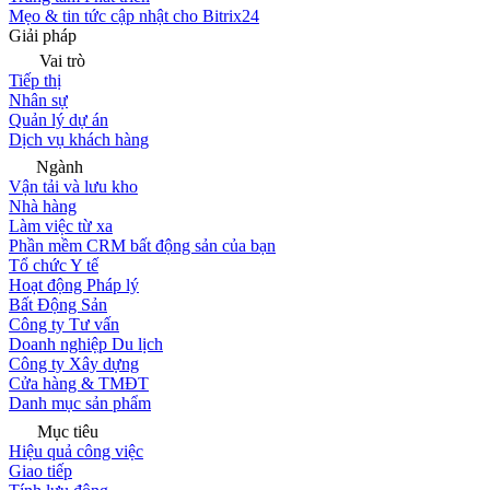
Mẹo & tin tức cập nhật cho Bitrix24
Giải pháp
Vai trò
Tiếp thị
Nhân sự
Quản lý dự án
Dịch vụ khách hàng
Ngành
Vận tải và lưu kho
Nhà hàng
Làm việc từ xa
Phần mềm CRM bất động sản của bạn
Tổ chức Y tế
Hoạt động Pháp lý
Bất Động Sản
Công ty Tư vấn
Doanh nghiệp Du lịch
Công ty Xây dựng
Cửa hàng & TMĐT
Danh mục sản phẩm
Mục tiêu
Hiệu quả công việc
Giao tiếp