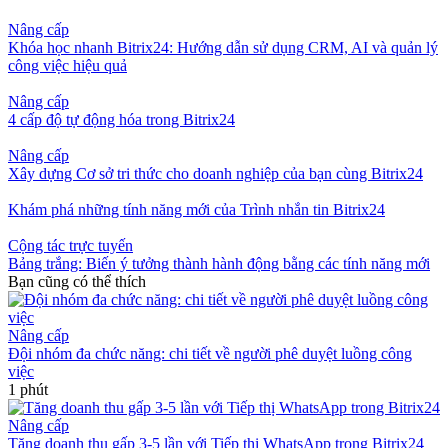
Nâng cấp
Khóa học nhanh Bitrix24: Hướng dẫn sử dụng CRM, AI và quản lý
công việc hiệu quả
Nâng cấp
4 cấp độ tự động hóa trong Bitrix24
Nâng cấp
Xây dựng Cơ sở tri thức cho doanh nghiệp của bạn cùng Bitrix24
Khám phá những tính năng mới của Trình nhắn tin Bitrix24
Cộng tác trực tuyến
Bảng trắng: Biến ý tưởng thành hành động bằng các tính năng mới
Bạn cũng có thể thích
Nâng cấp
Đội nhóm đa chức năng: chi tiết về người phê duyệt luồng công
việc
1 phút
Nâng cấp
Tăng doanh thu gấp 3-5 lần với Tiếp thị WhatsApp trong Bitrix24