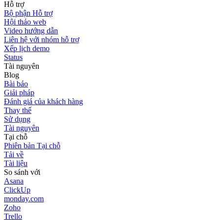
Hỗ trợ
Bộ phận Hỗ trợ
Hội thảo web
Video hướng dẫn
Liên hệ với nhóm hỗ trợ
Xếp lịch demo
Status
Tài nguyên
Blog
Bài báo
Giải pháp
Đánh giá của khách hàng
Thay thế
Sử dụng
Tài nguyên
Tại chỗ
Phiên bản Tại chỗ
Tải về
Tài liệu
So sánh với
Asana
ClickUp
monday.com
Zoho
Trello