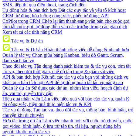
SMS, tiếp thị qua điện thoại, trang đích đến
Tự động hóa & bản tích hợp
Đặt các quy tắc và yếu tố kích hoạt
CRM, tự động hóa luồng công việc, phễu tự động, API
CoPilot trong CRM
Chép lại âm thanh-sang-văn bản cho cuộc gọi,
tóm tắt cuộc gọi, tự động điền vào các trường trong các giao dịch
Xem tất cả các tính năng CRM
Tác vụ & Dự án
Tác vụ & Dự án
Hoàn thành công việc dễ dàng & nhanh hơn
Quản lý tác vụ
Chọn giữa bảng Kanban, biểu đồ Gantt, Scrum,
danh sách tác vụ
Theo dõi tác vụ
Tận dụng danh sách kiểm tra & tác vụ con, tóm tắt
tác vụ, theo dõi thời gian, chế độ tập trung & giám sát viên
API & bản tích hợp
Kết nối các tác vụ của bạn với những dịch vụ
khác qua bản tích hợp API để tự động hoàn tất tác vụ nâng cao
Quản lý dự án
Sử dụng các dự án, nhóm làm việc, hoạch định dự
án, vai trò, quyền truy cập
Hiệu quả nhân viên
Làm việc hiệu quả với báo cáo tác vụ, quản lý
tải công việc, hiệu quả thực hiện tác vụ & KPI
Tác vụ di động
Tạo tác vụ, theo dõi tác vụ, thông báo, bình luận, trò
chuyện khi di chuyển
Hợp tác trong dự án
Làm việc nhanh hơn với cuộc trò chuyện, cuộc
gọi video, bình luận, ổ lưu trữ tập tin, tài liệu, người dùng bên
ngoài, khuôn mẫu tác vụ