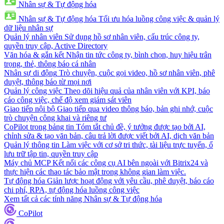
Nhân sự & Tự động hóa
Nhân sự & Tự động hóa
Tối ưu hóa luồng công việc & quản lý
dữ liệu nhân sự
Quản lý nhân viên
Sử dụng hồ sơ nhân viên, cấu trúc công ty,
quyền truy cập, Active Directory
Văn hóa & gắn kết
Nhận tin tức công ty, bình chọn, huy hiệu trân
trọng, thẻ, thông báo cá nhân
Nhân sự di động
Trò chuyện, cuộc gọi video, hồ sơ nhân viên, phê
duyệt, thông báo từ mọi nơi
Quản lý công việc
Theo dõi hiệu quả của nhân viên với KPI, báo
cáo công việc, chế độ xem giám sát viên
Giao tiếp nội bộ
Giao tiếp qua video thông báo, bản ghi nhớ, cuộc
trò chuyện công khai và riêng tư
CoPilot trong bảng tin
Tóm tắt chủ đề, ý tưởng được tạo bởi AI,
chỉnh sửa & tạo văn bản, câu trả lời được viết bởi AI, dịch văn bản
Quản lý thông tin
Làm việc với cơ sở tri thức, tài liệu trực tuyến, ổ
lưu trữ tập tin, quyền truy cập
Máy chủ MCP
Kết nối các công cụ AI bên ngoài với Bitrix24 và
thực hiện các thao tác bảo mật trong không gian làm việc.
Tự động hóa
Giản lược hoạt động với yêu cầu, phê duyệt, báo cáo
chi phí, RPA, tự động hóa luồng công việc
Xem tất cả các tính năng Nhân sự & Tự động hóa
CoPilot