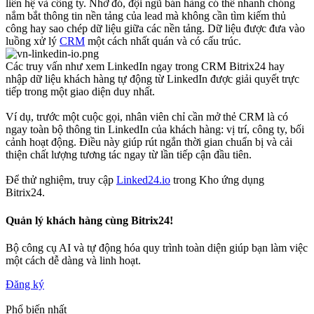
liên hệ và công ty. Nhờ đó, đội ngũ bán hàng có thể nhanh chóng
nắm bắt thông tin nền tảng của lead mà không cần tìm kiếm thủ
công hay sao chép dữ liệu giữa các nền tảng. Dữ liệu được đưa vào
luồng xử lý
CRM
một cách nhất quán và có cấu trúc.
Các truy vấn như xem LinkedIn ngay trong CRM Bitrix24 hay
nhập dữ liệu khách hàng tự động từ LinkedIn được giải quyết trực
tiếp trong một giao diện duy nhất.
Ví dụ, trước một cuộc gọi, nhân viên chỉ cần mở thẻ CRM là có
ngay toàn bộ thông tin LinkedIn của khách hàng: vị trí, công ty, bối
cảnh hoạt động. Điều này giúp rút ngắn thời gian chuẩn bị và cải
thiện chất lượng tương tác ngay từ lần tiếp cận đầu tiên.
Để thử nghiệm, truy cập
Linked24.io
trong Kho ứng dụng
Bitrix24.
Quản lý khách hàng cùng Bitrix24!
Bộ công cụ AI và tự động hóa quy trình toàn diện giúp bạn làm việc
một cách dễ dàng và linh hoạt.
Đăng ký
Phổ biến nhất