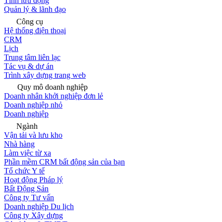
Tính lưu động
Quản lý & lãnh đạo
Công cụ
Hệ thống điện thoại
CRM
Lịch
Trung tâm liên lạc
Tác vụ & dự án
Trình xây dựng trang web
Quy mô doanh nghiệp
Doanh nhân khởi nghiệp đơn lẻ
Doanh nghiệp nhỏ
Doanh nghiệp
Ngành
Vận tải và lưu kho
Nhà hàng
Làm việc từ xa
Phần mềm CRM bất động sản của bạn
Tổ chức Y tế
Hoạt động Pháp lý
Bất Động Sản
Công ty Tư vấn
Doanh nghiệp Du lịch
Công ty Xây dựng