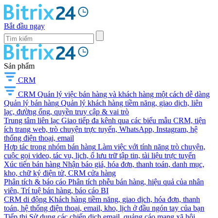
Bắt đầu ngay
Sản phẩm
CRM
CRM
Quản lý việc bán hàng và khách hàng một cách dễ dàng
Quản lý bán hàng
Quản lý khách hàng tiềm năng, giao dịch, liên
lạc, đường ống, quyền truy cập & vai trò
Trung tâm liên lạc
Giao tiếp đa kênh qua các biểu mẫu CRM, tiện
ích trang web, trò chuyện trực tuyến, WhatsApp, Instagram, hệ
thống điện thoại, email
Hợp tác trong nhóm bán hàng
Làm việc với tính năng trò chuyện,
cuộc gọi video, tác vụ, lịch, ổ lưu trữ tập tin, tài liệu trực tuyến
Xúc tiến bán hàng
Nhận báo giá, hóa đơn, thanh toán, danh mục,
kho, chữ ký điện tử, CRM cửa hàng
Phân tích & báo cáo
Phân tích phễu bán hàng, hiệu quả của nhân
viên, Trí tuệ bán hàng, báo cáo BI
CRM di động
Khách hàng tiềm năng, giao dịch, hóa đơn, thanh
toán, hệ thống điện thoại, email, kho, lịch ở đầu ngón tay của bạn
Tiếp thị
Sử dụng các chiến dịch email, quảng cáo mạng xã hội,