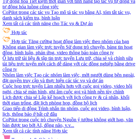
Tự động hóa
Tiết kiệm thời gian với tính năng tạo tác vụ tự động và
tự động hóa luồng công việc
CoPilot trong các tác vụ
Tạo mô tả tác vụ bằng AI, tóm tắt tác vụ,
danh sách kiểm tra, bình luận
Xem tất cả các tính năng cho Tác vụ & Dự án
Hợp tác
Hợp tác
Tăng cường hoạt động làm việc theo nhóm của bạn
Không gian làm việc trực tuyến
Sử dụng trò chuyện, bảng tin hoạt
động, bình luận, phản ứng, video thông báo toàn công ty
Ổ lưu trữ tài liệu & tập tin trực tuyến
Lưu trữ, chia sẻ và chỉnh sửa
tài liệu trực tuyến một cách dễ dàng với các đồng nghiệp bằng drive
công ty
Nhóm làm việc
Tạo các nhóm làm việc, mời người dùng bên ngoài,
đặt quyền truy cập và thực hiện các tác vụ và dự án
Cuộc họp trực tuyến
Làm nhiều hơn với cuộc gọi video, video hội
nghị, chia sẻ màn hình, ghi âm cuộc gọi và hình nền tùy chỉnh
Lịch được chia sẻ
Lập kế hoạch với lịch công ty & cá nhân, khối
thời gian trống, đặt lịch phòng họp, đồng bộ lịch
Giao tiếp di động
Trình nhắn tin nhóm, cuộc gọi video, bình luận,
lịch, thông báo ở bất cứ đâu
CoPilot trong cuộc trò chuyện
Nguồn ý tưởng không giới hạn, văn
bản được tạo bởi AI, động não, v.v...
Xem tất cả các tính năng Hợp tác