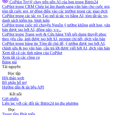
CoPilot
Trợ lý chạy trên nền AI của bạn trong Bitrix24
CoPilot trong CRM
Chép lại âm thanh-sang-văn bản cho cuộc gọi,
tóm tắt cuộc gọi, tự động điền vào các trường trong các giao dịch
CoPilot trong các tác vụ
Tạo mô tả tác vụ bằng AI, tóm tắt tác vụ,
danh sách kiểm tra, bình luận
CoPilot trong cuộc trò chuyện
Nguồn ý tưởng không giới hạn, văn
bản được tạo bởi AI, động não, v.v...
CoPilot trong Trang web & Cửa hàng
Viết nội dung thuyết phục
theo yêu cầu, ảnh được tạo bởi AI, prompt chi tiết, dịch văn bản
CoPilot trong bảng tin
Tóm tắt chủ đề, ý tưởng được tạo bởi AI,
chỉnh sửa & tạo văn bản, câu trả lời được viết bởi AI, dịch văn bản
Xem tất cả các tính năng của CoPilot
Xem tất cả các công cụ
Bảng giá
Tài nguyên
Học tập
Hội thảo web
Bộ phận hỗ trợ
Hướng dẫn & tài liệu API
Kết nối
Gửi phiếu
Liên lạc với các đối tác Bitrix24 tại địa phương
Đọc
Trung tâm Phát triển