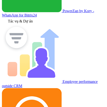
PowerZap by Kory -
WhatsApp for Bitrix24
Tác vụ & Dự án
Employee performance
outside CRM