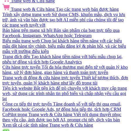
Trang web & Cửa hàng
Trang web & Cửa hàng
Tạo các trang web bán được hàng
Trình xây dựng trang web
Sử dụng CMS, khuôn mẫu, dịch vụ lưu
trữ, ảnh và văn bản được tạo bởi AI miễn phí của chúng tôi để tạo
các trang web tuyệt vời
Bán hàng trên mạng xã hội
Bán sản phẩm của bạn trực tiếp qua
Facebook, Instagram, WhatsApp hoặc Telegram
Biểu mẫu trang web
Chụp lại khách hàng tiềm năng với các biểu
mẫu đặt hàng tùy chỉnh, biểu mẫu đăng ký & phản hồi, và các biểu
mẫu với trường điều kiện
Trang đích đến
Tạo khách hàng tiềm năng với biểu mẫu chụp lại,
phễu tự động và tích hợp Google Analytics
Cửa hàng trực tuyến
Tối đa hóa thương mại điện tử với quản lý kho
hàng, xử lý đơn hàng, giao hàng và thanh toán trực tuyến
Trang web di động & cửa hàng trực tuyến
Thiết kế tương thích, đơn
trực tuyến, quản lý khách hàng như lấy đồ trong túi
Tiện ích website
Bật tiện ích để trò chuyện với khách truy cập trang
web, sử dụng các trình nhắn tin phổ biến và chấp nhận yêu cầu gọi
lại
Công cụ tiếp thị trực tuyến
Tăng doanh số với tiếp thị qua email,
Facebook hoặc Google Ads, tự động hóa tiếp thị, tích hợp CRM
CoPilot trong Trang web & Cửa hàng
Viết nội dung thuyết phục
theo yêu cầu, ảnh được tạo bởi AI, prompt chi tiết, dịch văn bản
Xem tất cả các tính năng Trang web & Cửa hàng