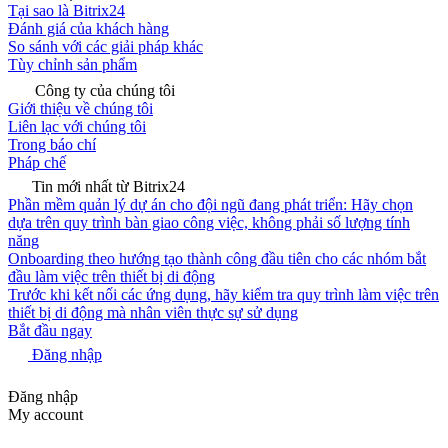
Tại sao là Bitrix24
Đánh giá của khách hàng
So sánh với các giải pháp khác
Tùy chỉnh sản phẩm
Công ty của chúng tôi
Giới thiệu về chúng tôi
Liên lạc với chúng tôi
Trong báo chí
Pháp chế
Tin mới nhất từ Bitrix24
Phần mềm quản lý dự án cho đội ngũ đang phát triển: Hãy chọn
dựa trên quy trình bàn giao công việc, không phải số lượng tính
năng
Onboarding theo hướng tạo thành công đầu tiên cho các nhóm bắt
đầu làm việc trên thiết bị di động
Trước khi kết nối các ứng dụng, hãy kiểm tra quy trình làm việc trên
thiết bị di động mà nhân viên thực sự sử dụng
Bắt đầu ngay
Đăng nhập
Đăng nhập
My account