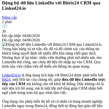
Động bộ dữ liệu LinkedIn với Bitrix24 CRM qua
Linked24.io
Nâng cấp
2 phút
30
Đã cập nhật: 04/06/2026
Đã cập nhật: 04/06/2026
Trong bán hàng và tư vấn, tốc độ và độ chính xác của thông tin
khách hàng quyết định rất nhiều đến khả năng chốt giao dịch.
Nhưng thực tế lại khác: nhân viên thường phải mở nhiều tab, tìm
LinkedIn thủ công, sao chép dữ liệu rồi nhập lại vào CRM. Quy
trình này vừa chậm vừa dễ thiếu sót thông tin quan trọng.
Linked24.io
là ứng dụng tích hợp với Bitrix24 được phát triển bởi
Bit24
, một Đối tác của chúng tôi, giúp
đ
ưa dữ liệu LinkedIn trực
tiếp vào CRM
mà không cần rời khỏi hệ thống. Đây không chỉ là
một tiện ích bổ sung, mà là một lớp mở rộng giúp CRM nhận biết
ngữ cảnh trong toàn bộ quy trình làm việc.
Ứng dụng cho phép hiển thị hồ sơ cá nhân và trang doanh nghiệp
LinkedIn ngay trong Bitrix24, đồng thời tự động làm giàu dữ liệu