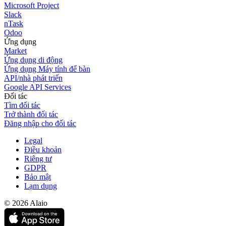
Microsoft Project
Slack
nTask
Odoo
Ứng dụng
Market
Ứng dụng di động
Ứng dụng Máy tính để bàn
API/nhà phát triển
Google API Services
Đối tác
Tìm đối tác
Trở thành đối tác
Đăng nhập cho đối tác
Legal
Điều khoản
Riêng tư
GDPR
Bảo mật
Lạm dụng
© 2026 Alaio