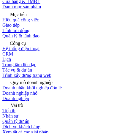
Cửa hàng & TMĐT
Danh mục sản phẩm
Mục tiêu
Hiệu quả công việc
Giao tiếp
Tính lưu động
Quản lý & lãnh đạo
Công cụ
Hệ thống điện thoại
CRM
Lịch
Trung tâm liên lạc
Tác vụ & dự án
Trình xây dựng trang web
Quy mô doanh nghiệp
Doanh nhân khởi nghiệp đơn lẻ
Doanh nghiệp nhỏ
Doanh nghiệp
Vai trò
Tiếp thị
Nhân sự
Quản lý dự án
Dịch vụ khách hàng
Xem tất cả các giải pháp