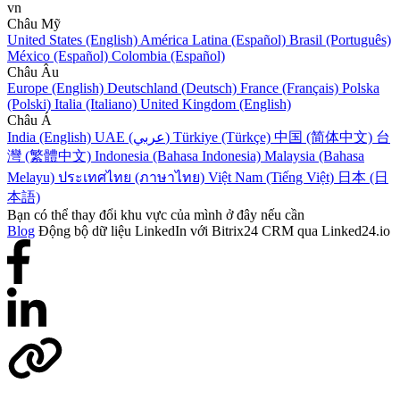
vn
Châu Mỹ
United States (English)
América Latina (Español)
Brasil (Português)
México (Español)
Colombia (Español)
Châu Âu
Europe (English)
Deutschland (Deutsch)
France (Français)
Polska
(Polski)
Italia (Italiano)
United Kingdom (English)
Châu Á
India (English)
UAE (عربي)
Türkiye (Türkçe)
中国 (简体中文)
台
灣 (繁體中文)
Indonesia (Bahasa Indonesia)
Malaysia (Bahasa
Melayu)
ประเทศไทย (ภาษาไทย)
Việt Nam (Tiếng Việt)
日本 (日
本語)
Bạn có thể thay đổi khu vực của mình ở đây nếu cần
Blog
Động bộ dữ liệu LinkedIn với Bitrix24 CRM qua Linked24.io