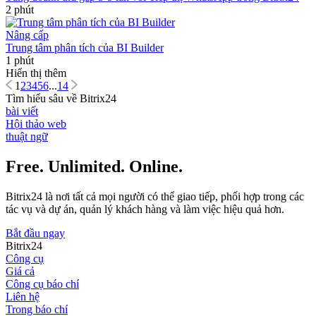
2 phút
Nâng cấp
Trung tâm phân tích của BI Builder
1 phút
Hiển thị thêm
1
2
3
4
5
6
...
14
Tìm hiểu sâu về Bitrix24
bài viết
Hội thảo web
thuật ngữ
Free. Unlimited. Online.
Bitrix24 là nơi tất cả mọi người có thể giao tiếp, phối hợp trong các
tác vụ và dự án, quản lý khách hàng và làm việc hiệu quả hơn.
Bắt đầu ngay
Bitrix24
Công cụ
Giá cả
Công cụ báo chí
Liên hệ
Trong báo chí