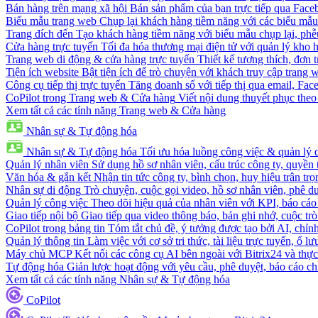
Bán hàng trên mạng xã hội
Bán sản phẩm của bạn trực tiếp qua Fac
Biểu mẫu trang web
Chụp lại khách hàng tiềm năng với các biểu mẫu
Trang đích đến
Tạo khách hàng tiềm năng với biểu mẫu chụp lại, phễ
Cửa hàng trực tuyến
Tối đa hóa thương mại điện tử với quản lý kho h
Trang web di động & cửa hàng trực tuyến
Thiết kế tương thích, đơn 
Tiện ích website
Bật tiện ích để trò chuyện với khách truy cập trang 
Công cụ tiếp thị trực tuyến
Tăng doanh số với tiếp thị qua email, Fa
CoPilot trong Trang web & Cửa hàng
Viết nội dung thuyết phục theo 
Xem tất cả các tính năng Trang web & Cửa hàng
Nhân sự & Tự động hóa
Nhân sự & Tự động hóa
Tối ưu hóa luồng công việc & quản lý 
Quản lý nhân viên
Sử dụng hồ sơ nhân viên, cấu trúc công ty, quyền 
Văn hóa & gắn kết
Nhận tin tức công ty, bình chọn, huy hiệu trân trọ
Nhân sự di động
Trò chuyện, cuộc gọi video, hồ sơ nhân viên, phê du
Quản lý công việc
Theo dõi hiệu quả của nhân viên với KPI, báo cáo
Giao tiếp nội bộ
Giao tiếp qua video thông báo, bản ghi nhớ, cuộc tr
CoPilot trong bảng tin
Tóm tắt chủ đề, ý tưởng được tạo bởi AI, chỉnh
Quản lý thông tin
Làm việc với cơ sở tri thức, tài liệu trực tuyến, ổ lư
Máy chủ MCP
Kết nối các công cụ AI bên ngoài với Bitrix24 và thực
Tự động hóa
Giản lược hoạt động với yêu cầu, phê duyệt, báo cáo ch
Xem tất cả các tính năng Nhân sự & Tự động hóa
CoPilot