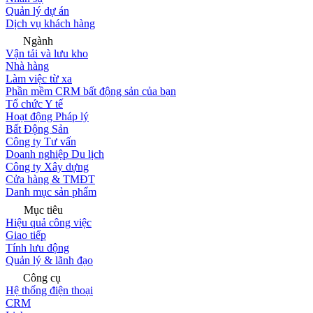
Quản lý dự án
Dịch vụ khách hàng
Ngành
Vận tải và lưu kho
Nhà hàng
Làm việc từ xa
Phần mềm CRM bất động sản của bạn
Tổ chức Y tế
Hoạt động Pháp lý
Bất Động Sản
Công ty Tư vấn
Doanh nghiệp Du lịch
Công ty Xây dựng
Cửa hàng & TMĐT
Danh mục sản phẩm
Mục tiêu
Hiệu quả công việc
Giao tiếp
Tính lưu động
Quản lý & lãnh đạo
Công cụ
Hệ thống điện thoại
CRM