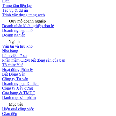
Lịch
Trung tâm liên lạc
Tác vụ & dự án
Trình xây dựng trang web
Quy mô doanh nghiệp
Doanh nhân khởi nghiệp đơn lẻ
Doanh nghiệp nhỏ
Doanh nghiệp
Ngành
Vận tải và lưu kho
Nhà hàng
Làm việc từ xa
Phần mềm CRM bất động sản của bạn
Tổ chức Y tế
Hoạt động Pháp lý
Bất Động Sản
Công ty Tư vấn
Doanh nghiệp Du lịch
Công ty Xây dựng
Cửa hàng & TMĐT
Danh mục sản phẩm
Mục tiêu
Hiệu quả công việc
Giao tiếp