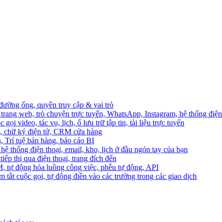
 đường ống, quyền truy cập & vai trò
trang web, trò chuyện trực tuyến, WhatsApp, Instagram, hệ thống điện 
ọi video, tác vụ, lịch, ổ lưu trữ tập tin, tài liệu trực tuyến
o, chữ ký điện tử, CRM cửa hàng
, Trí tuệ bán hàng, báo cáo BI
hệ thống điện thoại, email, kho, lịch ở đầu ngón tay của bạn
ếp thị qua điện thoại, trang đích đến
M, tự động hóa luồng công việc, phễu tự động, API
 tắt cuộc gọi, tự động điền vào các trường trong các giao dịch