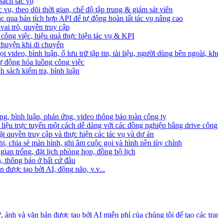
sách tác vụ
 vụ, theo dõi thời gian, chế độ tập trung & giám sát viên
c qua bản tích hợp API để tự động hoàn tất tác vụ nâng cao
ai trò, quyền truy cập
i công việc, hiệu quả thực hiện tác vụ & KPI
 chuyện khi di chuyển
 video, bình luận, ổ lưu trữ tập tin, tài liệu, người dùng bên ngoài, k
 tự động hóa luồng công việc
h sách kiểm tra, bình luận
ng, bình luận, phản ứng, video thông báo toàn công ty
i liệu trực tuyến một cách dễ dàng với các đồng nghiệp bằng drive công
t quyền truy cập và thực hiện các tác vụ và dự án
ị, chia sẻ màn hình, ghi âm cuộc gọi và hình nền tùy chỉnh
gian trống, đặt lịch phòng họp, đồng bộ lịch
h, thông báo ở bất cứ đâu
 được tạo bởi AI, động não, v.v...
ảnh và văn bản được tạo bởi AI miễn phí của chúng tôi để tạo các tra