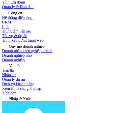
Tính lưu động
Quản lý & lãnh đạo
Công cụ
Hệ thống điện thoại
CRM
Lịch
Trung tâm liên lạc
Tác vụ & dự án
Trình xây dựng trang web
Quy mô doanh nghiệp
Doanh nhân khởi nghiệp đơn lẻ
Doanh nghiệp nhỏ
Doanh nghiệp
Vai trò
Tiếp thị
Nhân sự
Quản lý dự án
Dịch vụ khách hàng
Xem tất cả các giải pháp
Tích hợp
Nhập & Xuất