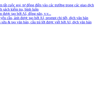
 tắt cuộc gọi, tự động điền vào các trường trong các giao dịch
h sách kiểm tra, bình luận
 được tạo bởi AI, động não, v.v...
yêu cầu, ảnh được tạo bởi AI, prompt chi tiết, dịch văn bản
 sửa & tạo văn bản, câu trả lời được viết bởi AI, dịch văn bản