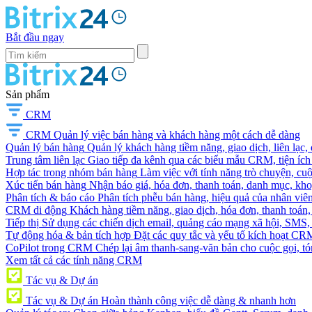
Bắt đầu ngay
Sản phẩm
CRM
CRM
Quản lý việc bán hàng và khách hàng một cách dễ dàng
Quản lý bán hàng
Quản lý khách hàng tiềm năng, giao dịch, liên lạc,
Trung tâm liên lạc
Giao tiếp đa kênh qua các biểu mẫu CRM, tiện ích 
Hợp tác trong nhóm bán hàng
Làm việc với tính năng trò chuyện, cuộc g
Xúc tiến bán hàng
Nhận báo giá, hóa đơn, thanh toán, danh mục, kh
Phân tích & báo cáo
Phân tích phễu bán hàng, hiệu quả của nhân viên
CRM di động
Khách hàng tiềm năng, giao dịch, hóa đơn, thanh toán, 
Tiếp thị
Sử dụng các chiến dịch email, quảng cáo mạng xã hội, SMS, ti
Tự động hóa & bản tích hợp
Đặt các quy tắc và yếu tố kích hoạt CR
CoPilot trong CRM
Chép lại âm thanh-sang-văn bản cho cuộc gọi, tóm
Xem tất cả các tính năng CRM
Tác vụ & Dự án
Tác vụ & Dự án
Hoàn thành công việc dễ dàng & nhanh hơn