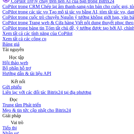
CoPilot
Trợ lý chạy trên nền AI của bạn trong Bitrix24
CoPilot trong CRM
Chép lại âm thanh-sang-văn bản cho cuộc gọi, tóm
CoPilot trong các tác vụ
Tạo mô tả tác vụ bằng AI, tóm tắt tác vụ, dan
CoPilot trong cuộc trò chuyện
Nguồn ý tưởng không giới hạn, văn bản
CoPilot trong Trang web & Cửa hàng
Viết nội dung thuyết phục theo 
CoPilot trong bảng tin
Tóm tắt chủ đề, ý tưởng được tạo bởi AI, chỉnh
Xem tất cả các tính năng của CoPilot
Xem tất cả các công cụ
Bảng giá
Tài nguyên
Học tập
Hội thảo web
Bộ phận hỗ trợ
Hướng dẫn & tài liệu API
Kết nối
Gửi phiếu
Liên lạc với các đối tác Bitrix24 tại địa phương
Đọc
Trung tâm Phát triển
Mẹo & tin tức cập nhật cho Bitrix24
Giải pháp
Vai trò
Tiếp thị
Nhân sự