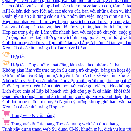
Quản lý tác vụ
Chọn giữa bảng Kanban, biểu đồ Gantt, Scrum, danh 
Theo dõi tác vụ
Tận dụng danh sách kiểm tra & tác vụ con, tóm tắt tác
API & bản tích hợp
Kết nối các tác vụ của bạn với những dịch vụ khá
Quản lý dự án
Sử dụng các dự án, nhóm làm việc, hoạch định dự án, v
Hiệu quả nhân viên
Làm việc hiệu quả với báo cáo tác vụ, quản lý tả
Tác vụ di động
Tạo tác vụ, theo dõi tác vụ, thông báo, bình luận, trò
Hợp tác trong dự án
Làm việc nhanh hơn với cuộc trò chuyện, cuộc gọi
Tự động hóa
Tiết kiệm thời gian với tính năng tạo tác vụ tự động và
CoPilot trong các tác vụ
Tạo mô tả tác vụ bằng AI, tóm tắt tác vụ, dan
Xem tất cả các tính năng cho Tác vụ & Dự án
Hợp tác
Hợp tác
Tăng cường hoạt động làm việc theo nhóm của bạn
Không gian làm việc trực tuyến
Sử dụng trò chuyện, bảng tin hoạt độ
Ổ lưu trữ tài liệu & tập tin trực tuyến
Lưu trữ, chia sẻ và chỉnh sửa tà
Nhóm làm việc
Tạo các nhóm làm việc, mời người dùng bên ngoài, đặ
Cuộc họp trực tuyến
Làm nhiều hơn với cuộc gọi video, video hội ngh
Lịch được chia sẻ
Lập kế hoạch với lịch công ty & cá nhân, khối thời 
Giao tiếp di động
Trình nhắn tin nhóm, cuộc gọi video, bình luận, lịc
CoPilot trong cuộc trò chuyện
Nguồn ý tưởng không giới hạn, văn bản
Xem tất cả các tính năng Hợp tác
Trang web & Cửa hàng
Trang web & Cửa hàng
Tạo các trang web bán được hàng
Trình xây dựng trang web
Sử dụng CMS, khuôn mẫu, dịch vụ lưu trữ, 