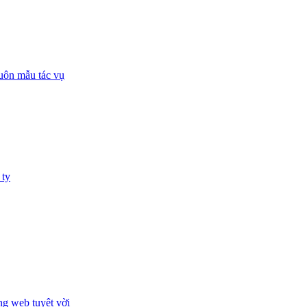
huôn mẫu tác vụ
 ty
ng web tuyệt vời