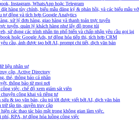
ebook, Instagram, WhatsApp hoặc Telegram
 đặt hàng tùy chỉnh, biểu mẫu đăng ký & phản hồi, và các biểu mẫu với
u tự động và tích hợp Google Analytics
àng, xử lý đơn hàng, giao hàng và thanh toán trực tuyến
trực tuyến, quản lý khách hàng như lấy đồ trong túi
web, sử dụng các trình nhắn tin phổ biến và chấp nhận yêu cầu gọi lại
cebook hoặc Google Ads, tự động hóa tiếp thị, tích hợp CRM
yêu cầu, ảnh được tạo bởi AI, prompt chi tiết, dịch văn bản
dữ liệu nhân sự
truy cập, Active Directory
ng, thẻ, thông báo cá nhân
yệt, thông báo từ mọi nơi
 công việc, chế độ xem giám sát viên
ò chuyện công khai và riêng tư
 sửa & tạo văn bản, câu trả lời được viết bởi AI, dịch văn bản
u trữ tập tin, quyền truy cập
 hiện các thao tác bảo mật trong không gian làm việc.
i phí, RPA, tự động hóa luồng công việc