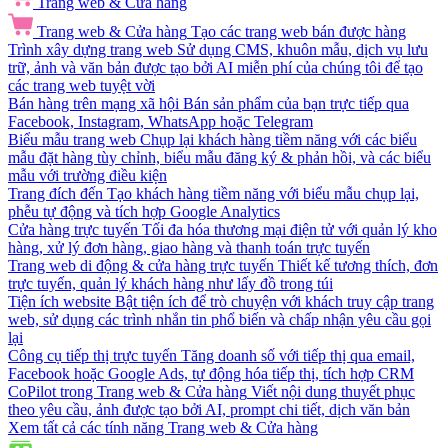
Trang web & Cửa hàng
Trang web & Cửa hàng
Tạo các trang web bán được hàng
Trình xây dựng trang web
Sử dụng CMS, khuôn mẫu, dịch vụ lưu
trữ, ảnh và văn bản được tạo bởi AI miễn phí của chúng tôi để tạo
các trang web tuyệt vời
Bán hàng trên mạng xã hội
Bán sản phẩm của bạn trực tiếp qua
Facebook, Instagram, WhatsApp hoặc Telegram
Biểu mẫu trang web
Chụp lại khách hàng tiềm năng với các biểu
mẫu đặt hàng tùy chỉnh, biểu mẫu đăng ký & phản hồi, và các biểu
mẫu với trường điều kiện
Trang đích đến
Tạo khách hàng tiềm năng với biểu mẫu chụp lại,
phễu tự động và tích hợp Google Analytics
Cửa hàng trực tuyến
Tối đa hóa thương mại điện tử với quản lý kho
hàng, xử lý đơn hàng, giao hàng và thanh toán trực tuyến
Trang web di động & cửa hàng trực tuyến
Thiết kế tương thích, đơn
trực tuyến, quản lý khách hàng như lấy đồ trong túi
Tiện ích website
Bật tiện ích để trò chuyện với khách truy cập trang
web, sử dụng các trình nhắn tin phổ biến và chấp nhận yêu cầu gọi
lại
Công cụ tiếp thị trực tuyến
Tăng doanh số với tiếp thị qua email,
Facebook hoặc Google Ads, tự động hóa tiếp thị, tích hợp CRM
CoPilot trong Trang web & Cửa hàng
Viết nội dung thuyết phục
theo yêu cầu, ảnh được tạo bởi AI, prompt chi tiết, dịch văn bản
Xem tất cả các tính năng Trang web & Cửa hàng