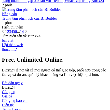
Tăng doanh thu gấp 3-5 lần với Tiếp thị WhatsApp trong Bitrix24
2 phút
Nâng cấp
Trung tâm phân tích của BI Builder
1 phút
Hiển thị thêm
1
2
3
4
5
6
...
14
Tìm hiểu sâu về Bitrix24
bài viết
Hội thảo web
thuật ngữ
Free. Unlimited. Online.
Bitrix24 là nơi tất cả mọi người có thể giao tiếp, phối hợp trong các
tác vụ và dự án, quản lý khách hàng và làm việc hiệu quả hơn.
Bắt đầu ngay
Bitrix24
Công cụ
Giá cả
Công cụ báo chí
Liên hệ
Trong báo chí