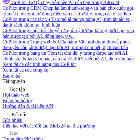
CoPilot
Trợ lý chạy trên nền AI của bạn trong Bitrix24
CoPilot trong CRM
Chép lại âm thanh-sang-văn bản cho cuộc gọi,
tóm tắt cuộc gọi, tự động điền vào các trường trong các giao dịch
CoPilot trong các tác vụ
Tạo mô tả tác vụ bằng AI, tóm tắt tác vụ,
danh sách kiểm tra, bình luận
CoPilot trong cuộc trò chuyện
Nguồn ý tưởng không giới hạn, văn
bản được tạo bởi AI, động não, v.v...
CoPilot trong Trang web & Cửa hàng
Viết nội dung thuyết phục
theo yêu cầu, ảnh được tạo bởi AI, prompt chi tiết, dịch văn bản
CoPilot trong bảng tin
Tóm tắt chủ đề, ý tưởng được tạo bởi AI,
chỉnh sửa & tạo văn bản, câu trả lời được viết bởi AI, dịch văn bản
Xem tất cả các tính năng của CoPilot
Xem tất cả các công cụ
Bảng giá
Tài nguyên
Học tập
Hội thảo web
Bộ phận hỗ trợ
Hướng dẫn & tài liệu API
Kết nối
Gửi phiếu
Liên lạc với các đối tác Bitrix24 tại địa phương
Đọc
Trung tâm Phát triển