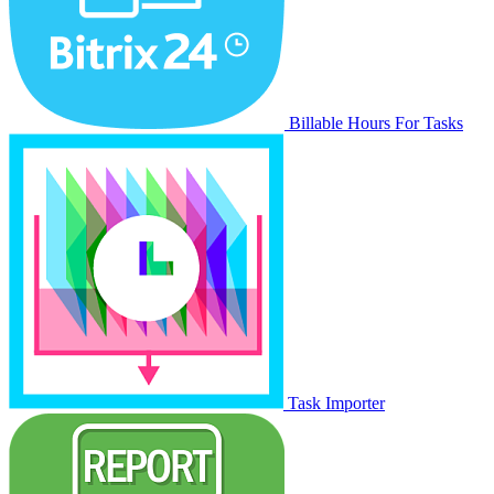
Billable Hours For Tasks
Task Importer