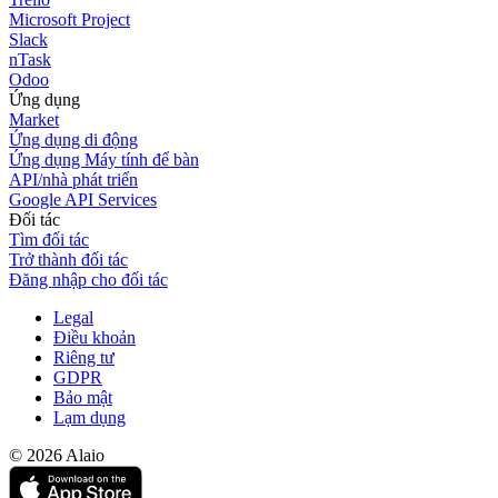
Microsoft Project
Slack
nTask
Odoo
Ứng dụng
Market
Ứng dụng di động
Ứng dụng Máy tính để bàn
API/nhà phát triển
Google API Services
Đối tác
Tìm đối tác
Trở thành đối tác
Đăng nhập cho đối tác
Legal
Điều khoản
Riêng tư
GDPR
Bảo mật
Lạm dụng
© 2026 Alaio