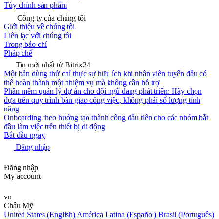
Tùy chỉnh sản phẩm
Công ty của chúng tôi
Giới thiệu về chúng tôi
Liên lạc với chúng tôi
Trong báo chí
Pháp chế
Tin mới nhất từ Bitrix24
Một bản dùng thử chỉ thực sự hữu ích khi nhân viên tuyến đầu có
thể hoàn thành một nhiệm vụ mà không cần hỗ trợ
Phần mềm quản lý dự án cho đội ngũ đang phát triển: Hãy chọn
dựa trên quy trình bàn giao công việc, không phải số lượng tính
năng
Onboarding theo hướng tạo thành công đầu tiên cho các nhóm bắt
đầu làm việc trên thiết bị di động
Bắt đầu ngay
Đăng nhập
Đăng nhập
My account
vn
Châu Mỹ
United States (English)
América Latina (Español)
Brasil (Português)