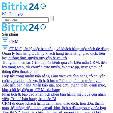
Bắt đầu ngay
Sản phẩm
CRM
CRM
Quản lý việc bán hàng và khách hàng một cách dễ dàng
Quản lý bán hàng
Quản lý khách hàng tiềm năng, giao dịch, liên
lạc, đường ống, quyền truy cập & vai trò
Trung tâm liên lạc
Giao tiếp đa kênh qua các biểu mẫu CRM, tiện
ích trang web, trò chuyện trực tuyến, WhatsApp, Instagram, hệ
thống điện thoại, email
Hợp tác trong nhóm bán hàng
Làm việc với tính năng trò chuyện,
cuộc gọi video, tác vụ, lịch, ổ lưu trữ tập tin, tài liệu trực tuyến
Xúc tiến bán hàng
Nhận báo giá, hóa đơn, thanh toán, danh mục,
kho, chữ ký điện tử, CRM cửa hàng
Phân tích & báo cáo
Phân tích phễu bán hàng, hiệu quả của nhân
viên, Trí tuệ bán hàng, báo cáo BI
CRM di động
Khách hàng tiềm năng, giao dịch, hóa đơn, thanh
toán, hệ thống điện thoại, email, kho, lịch ở đầu ngón tay của bạn
Tiếp thị
Sử dụng các chiến dịch email, quảng cáo mạng xã hội,