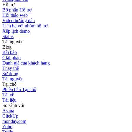
Hỗ trợ
Bộ phận Hỗ trợ
Hội thảo web
Video hướng dẫn
Liên hệ với nhóm hỗ trợ
Xếp lịch demo
Status
Tài nguyên
Blog
Bài báo
Giải pháp
Đánh giá của khách hàng
Thay thế
Sử dụng
Tài nguyên
Tại chỗ
Phiên bản Tại chỗ
Tải về
Tài liệu
So sánh với
Asana
ClickUp
monday.com
Zoho
Trello