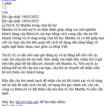
1 phút
134
Đã cập nhật: 18/03/2025
Đã cập nhật: 18/03/2025
Martha AI là một trợ lý ảo thân thiện giúp nâng cao trải nghiệm
khách hàng của Bitrix24 của bạn bằng cách cung cấp câu trả lời
nhanh chóng và rõ ràng trong chat hỗ trợ. Martha AI có thể giúp bạn
với các loại câu hỏi liên quan tới cách sử dụng nền tảng bằng 16
ngôn ngữ khác nhau, bao gồm cả tiếng Việt.
Trợ lý AI có sẵn trên mọi gói đăng ký và tự động kết nối với các
cuộc trò chuyện hỗ trợ mới. Hãy nhấp vào hình dấu chấm hỏi ở góc
trên bên phải để bắt đầu trò chuyện với Martha AI. Nếu trợ lý ảo
không thể trả lời câu hỏi của bạn, câu hỏi sẽ chuyển tới nhân viên
hỗ trợ chăm sóc khách hàng.
Hãy đặt câu hỏi minh bạch để nhận câu trả lời chính xác và rõ ràng:
mô tả vấn đề một cách chi tiết, sử dụng tên gọi chính xác của các
công cụ Bitrix24 và đặt thêm câu hỏi làm rõ cho Martha AI nếu cần
thiết.
Hãy đọc
bài trợ giúp nà
y để tìm hiệu thêm.