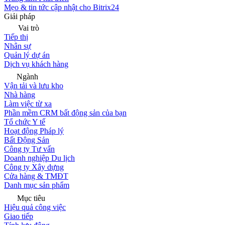
Mẹo & tin tức cập nhật cho Bitrix24
Giải pháp
Vai trò
Tiếp thị
Nhân sự
Quản lý dự án
Dịch vụ khách hàng
Ngành
Vận tải và lưu kho
Nhà hàng
Làm việc từ xa
Phần mềm CRM bất động sản của bạn
Tổ chức Y tế
Hoạt động Pháp lý
Bất Động Sản
Công ty Tư vấn
Doanh nghiệp Du lịch
Công ty Xây dựng
Cửa hàng & TMĐT
Danh mục sản phẩm
Mục tiêu
Hiệu quả công việc
Giao tiếp