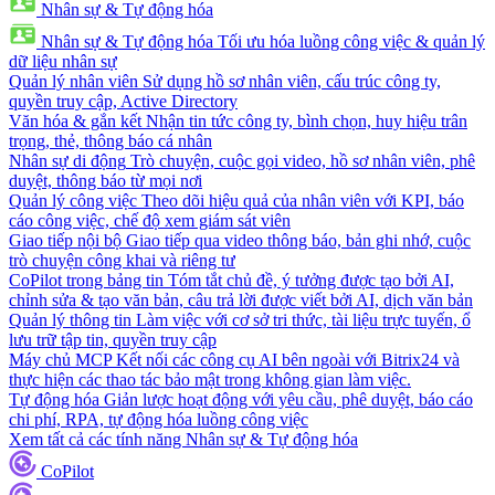
Nhân sự & Tự động hóa
Nhân sự & Tự động hóa
Tối ưu hóa luồng công việc & quản lý
dữ liệu nhân sự
Quản lý nhân viên
Sử dụng hồ sơ nhân viên, cấu trúc công ty,
quyền truy cập, Active Directory
Văn hóa & gắn kết
Nhận tin tức công ty, bình chọn, huy hiệu trân
trọng, thẻ, thông báo cá nhân
Nhân sự di động
Trò chuyện, cuộc gọi video, hồ sơ nhân viên, phê
duyệt, thông báo từ mọi nơi
Quản lý công việc
Theo dõi hiệu quả của nhân viên với KPI, báo
cáo công việc, chế độ xem giám sát viên
Giao tiếp nội bộ
Giao tiếp qua video thông báo, bản ghi nhớ, cuộc
trò chuyện công khai và riêng tư
CoPilot trong bảng tin
Tóm tắt chủ đề, ý tưởng được tạo bởi AI,
chỉnh sửa & tạo văn bản, câu trả lời được viết bởi AI, dịch văn bản
Quản lý thông tin
Làm việc với cơ sở tri thức, tài liệu trực tuyến, ổ
lưu trữ tập tin, quyền truy cập
Máy chủ MCP
Kết nối các công cụ AI bên ngoài với Bitrix24 và
thực hiện các thao tác bảo mật trong không gian làm việc.
Tự động hóa
Giản lược hoạt động với yêu cầu, phê duyệt, báo cáo
chi phí, RPA, tự động hóa luồng công việc
Xem tất cả các tính năng Nhân sự & Tự động hóa
CoPilot