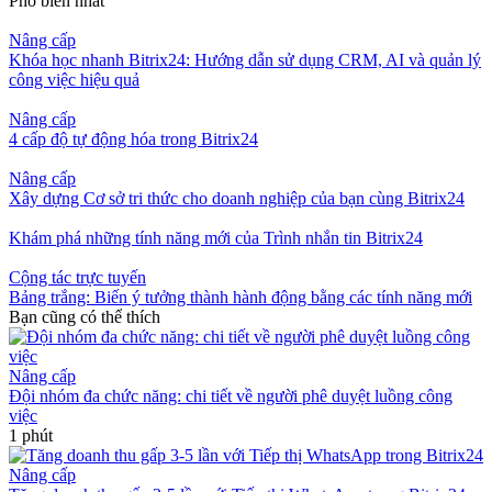
Phổ biến nhất
Nâng cấp
Khóa học nhanh Bitrix24: Hướng dẫn sử dụng CRM, AI và quản lý
công việc hiệu quả
Nâng cấp
4 cấp độ tự động hóa trong Bitrix24
Nâng cấp
Xây dựng Cơ sở tri thức cho doanh nghiệp của bạn cùng Bitrix24
Khám phá những tính năng mới của Trình nhắn tin Bitrix24
Cộng tác trực tuyến
Bảng trắng: Biến ý tưởng thành hành động bằng các tính năng mới
Bạn cũng có thể thích
Nâng cấp
Đội nhóm đa chức năng: chi tiết về người phê duyệt luồng công
việc
1 phút
Nâng cấp