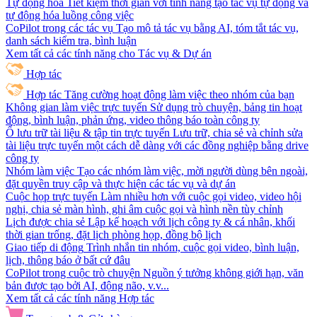
Tự động hóa
Tiết kiệm thời gian với tính năng tạo tác vụ tự động và
tự động hóa luồng công việc
CoPilot trong các tác vụ
Tạo mô tả tác vụ bằng AI, tóm tắt tác vụ,
danh sách kiểm tra, bình luận
Xem tất cả các tính năng cho Tác vụ & Dự án
Hợp tác
Hợp tác
Tăng cường hoạt động làm việc theo nhóm của bạn
Không gian làm việc trực tuyến
Sử dụng trò chuyện, bảng tin hoạt
động, bình luận, phản ứng, video thông báo toàn công ty
Ổ lưu trữ tài liệu & tập tin trực tuyến
Lưu trữ, chia sẻ và chỉnh sửa
tài liệu trực tuyến một cách dễ dàng với các đồng nghiệp bằng drive
công ty
Nhóm làm việc
Tạo các nhóm làm việc, mời người dùng bên ngoài,
đặt quyền truy cập và thực hiện các tác vụ và dự án
Cuộc họp trực tuyến
Làm nhiều hơn với cuộc gọi video, video hội
nghị, chia sẻ màn hình, ghi âm cuộc gọi và hình nền tùy chỉnh
Lịch được chia sẻ
Lập kế hoạch với lịch công ty & cá nhân, khối
thời gian trống, đặt lịch phòng họp, đồng bộ lịch
Giao tiếp di động
Trình nhắn tin nhóm, cuộc gọi video, bình luận,
lịch, thông báo ở bất cứ đâu
CoPilot trong cuộc trò chuyện
Nguồn ý tưởng không giới hạn, văn
bản được tạo bởi AI, động não, v.v...
Xem tất cả các tính năng Hợp tác