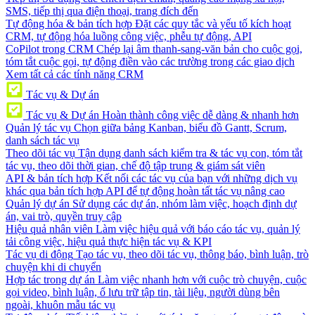
SMS, tiếp thị qua điện thoại, trang đích đến
Tự động hóa & bản tích hợp
Đặt các quy tắc và yếu tố kích hoạt
CRM, tự động hóa luồng công việc, phễu tự động, API
CoPilot trong CRM
Chép lại âm thanh-sang-văn bản cho cuộc gọi,
tóm tắt cuộc gọi, tự động điền vào các trường trong các giao dịch
Xem tất cả các tính năng CRM
Tác vụ & Dự án
Tác vụ & Dự án
Hoàn thành công việc dễ dàng & nhanh hơn
Quản lý tác vụ
Chọn giữa bảng Kanban, biểu đồ Gantt, Scrum,
danh sách tác vụ
Theo dõi tác vụ
Tận dụng danh sách kiểm tra & tác vụ con, tóm tắt
tác vụ, theo dõi thời gian, chế độ tập trung & giám sát viên
API & bản tích hợp
Kết nối các tác vụ của bạn với những dịch vụ
khác qua bản tích hợp API để tự động hoàn tất tác vụ nâng cao
Quản lý dự án
Sử dụng các dự án, nhóm làm việc, hoạch định dự
án, vai trò, quyền truy cập
Hiệu quả nhân viên
Làm việc hiệu quả với báo cáo tác vụ, quản lý
tải công việc, hiệu quả thực hiện tác vụ & KPI
Tác vụ di động
Tạo tác vụ, theo dõi tác vụ, thông báo, bình luận, trò
chuyện khi di chuyển
Hợp tác trong dự án
Làm việc nhanh hơn với cuộc trò chuyện, cuộc
gọi video, bình luận, ổ lưu trữ tập tin, tài liệu, người dùng bên
ngoài, khuôn mẫu tác vụ