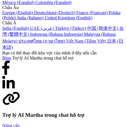
México (Español)
Colombia (Español)
Châu Âu
Europe (English)
Deutschland (Deutsch)
France (Français)
Polska
(Polski)
Italia (Italiano)
United Kingdom (English)
Châu Á
India (English)
UAE (عربي)
Türkiye (Türkçe)
中国 (简体中文)
台
灣 (繁體中文)
Indonesia (Bahasa Indonesia)
Malaysia (Bahasa
Melayu)
ประเทศไทย (ภาษาไทย)
Việt Nam (Tiếng Việt)
日本 (日
本語)
Bạn có thể thay đổi khu vực của mình ở đây nếu cần
Blog
Trợ lý AI Martha trong chat hỗ trợ
Trợ lý AI Martha trong chat hỗ trợ
Nâng cấp