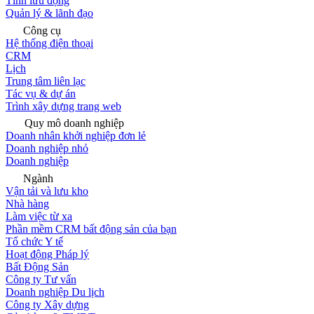
Tính lưu động
Quản lý & lãnh đạo
Công cụ
Hệ thống điện thoại
CRM
Lịch
Trung tâm liên lạc
Tác vụ & dự án
Trình xây dựng trang web
Quy mô doanh nghiệp
Doanh nhân khởi nghiệp đơn lẻ
Doanh nghiệp nhỏ
Doanh nghiệp
Ngành
Vận tải và lưu kho
Nhà hàng
Làm việc từ xa
Phần mềm CRM bất động sản của bạn
Tổ chức Y tế
Hoạt động Pháp lý
Bất Động Sản
Công ty Tư vấn
Doanh nghiệp Du lịch
Công ty Xây dựng