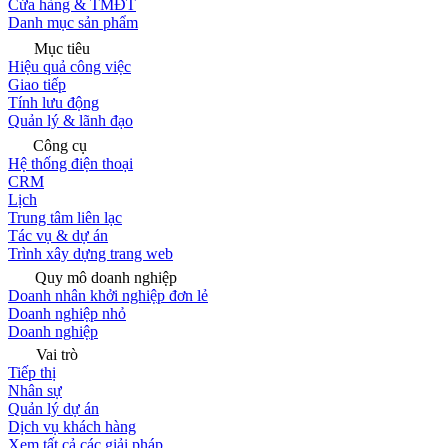
Cửa hàng & TMĐT
Danh mục sản phẩm
Mục tiêu
Hiệu quả công việc
Giao tiếp
Tính lưu động
Quản lý & lãnh đạo
Công cụ
Hệ thống điện thoại
CRM
Lịch
Trung tâm liên lạc
Tác vụ & dự án
Trình xây dựng trang web
Quy mô doanh nghiệp
Doanh nhân khởi nghiệp đơn lẻ
Doanh nghiệp nhỏ
Doanh nghiệp
Vai trò
Tiếp thị
Nhân sự
Quản lý dự án
Dịch vụ khách hàng
Xem tất cả các giải pháp