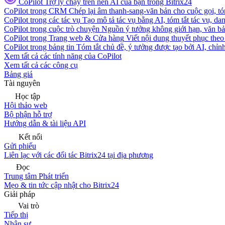
CoPilot
Trợ lý chạy trên nền AI của bạn trong Bitrix24
CoPilot trong CRM
Chép lại âm thanh-sang-văn bản cho cuộc gọi, tóm
CoPilot trong các tác vụ
Tạo mô tả tác vụ bằng AI, tóm tắt tác vụ, dan
CoPilot trong cuộc trò chuyện
Nguồn ý tưởng không giới hạn, văn bản
CoPilot trong Trang web & Cửa hàng
Viết nội dung thuyết phục theo 
CoPilot trong bảng tin
Tóm tắt chủ đề, ý tưởng được tạo bởi AI, chỉnh
Xem tất cả các tính năng của CoPilot
Xem tất cả các công cụ
Bảng giá
Tài nguyên
Học tập
Hội thảo web
Bộ phận hỗ trợ
Hướng dẫn & tài liệu API
Kết nối
Gửi phiếu
Liên lạc với các đối tác Bitrix24 tại địa phương
Đọc
Trung tâm Phát triển
Mẹo & tin tức cập nhật cho Bitrix24
Giải pháp
Vai trò
Tiếp thị
Nhân sự