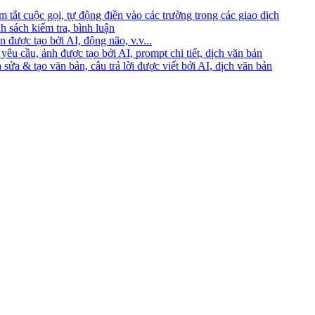
 tắt cuộc gọi, tự động điền vào các trường trong các giao dịch
h sách kiểm tra, bình luận
 được tạo bởi AI, động não, v.v...
yêu cầu, ảnh được tạo bởi AI, prompt chi tiết, dịch văn bản
 sửa & tạo văn bản, câu trả lời được viết bởi AI, dịch văn bản