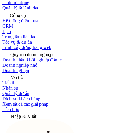
Tính lưu động
Quản lý & lãnh đạo
Công cụ
Hệ thống điện thoại
CRM
Lịch
Trung tâm liên lạc
Tác vụ & dự án
Trình xây dựng trang web
Quy mô doanh nghiệp
Doanh nhân khởi nghiệp đơn lẻ
Doanh nghiệp nhỏ
Doanh nghiệp
Vai trò
Tiếp thị
Nhân sự
Quản lý dự án
Dịch vụ khách hàng
Xem tất cả các giải pháp
Tích hợp
Nhập & Xuất