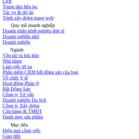
Lịch
Trung tâm liên lạc
Tác vụ & dự án
Trình xây dựng trang web
Quy mô doanh nghiệp
Doanh nhân khởi nghiệp đơn lẻ
Doanh nghiệp nhỏ
Doanh nghiệp
Ngành
Vận tải và lưu kho
Nhà hàng
Làm việc từ xa
Phần mềm CRM bất động sản của bạn
Tổ chức Y tế
Hoạt động Pháp lý
Bất Động Sản
Công ty Tư vấn
Doanh nghiệp Du lịch
Công ty Xây dựng
Cửa hàng & TMĐT
Danh mục sản phẩm
Mục tiêu
Hiệu quả công việc
Giao tiếp