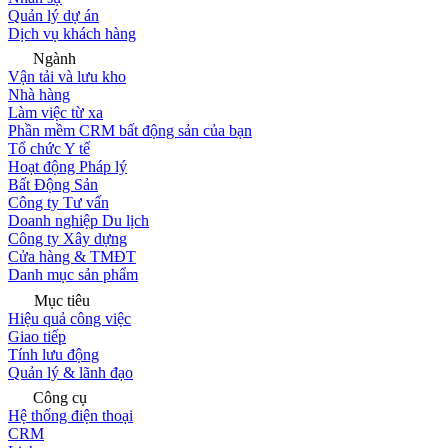
Quản lý dự án
Dịch vụ khách hàng
Ngành
Vận tải và lưu kho
Nhà hàng
Làm việc từ xa
Phần mềm CRM bất động sản của bạn
Tổ chức Y tế
Hoạt động Pháp lý
Bất Động Sản
Công ty Tư vấn
Doanh nghiệp Du lịch
Công ty Xây dựng
Cửa hàng & TMĐT
Danh mục sản phẩm
Mục tiêu
Hiệu quả công việc
Giao tiếp
Tính lưu động
Quản lý & lãnh đạo
Công cụ
Hệ thống điện thoại
CRM