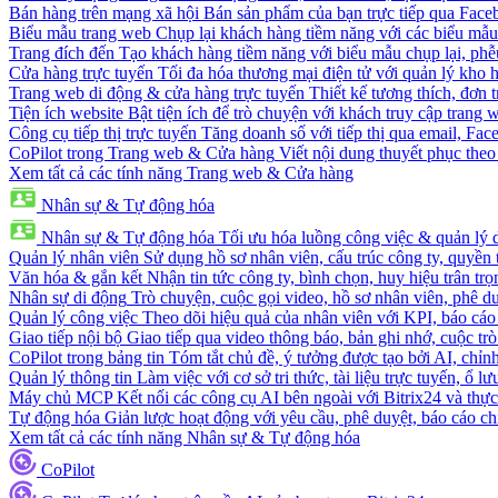
Bán hàng trên mạng xã hội
Bán sản phẩm của bạn trực tiếp qua Fac
Biểu mẫu trang web
Chụp lại khách hàng tiềm năng với các biểu mẫu
Trang đích đến
Tạo khách hàng tiềm năng với biểu mẫu chụp lại, phễ
Cửa hàng trực tuyến
Tối đa hóa thương mại điện tử với quản lý kho h
Trang web di động & cửa hàng trực tuyến
Thiết kế tương thích, đơn 
Tiện ích website
Bật tiện ích để trò chuyện với khách truy cập trang 
Công cụ tiếp thị trực tuyến
Tăng doanh số với tiếp thị qua email, Fa
CoPilot trong Trang web & Cửa hàng
Viết nội dung thuyết phục theo 
Xem tất cả các tính năng Trang web & Cửa hàng
Nhân sự & Tự động hóa
Nhân sự & Tự động hóa
Tối ưu hóa luồng công việc & quản lý 
Quản lý nhân viên
Sử dụng hồ sơ nhân viên, cấu trúc công ty, quyền 
Văn hóa & gắn kết
Nhận tin tức công ty, bình chọn, huy hiệu trân trọ
Nhân sự di động
Trò chuyện, cuộc gọi video, hồ sơ nhân viên, phê du
Quản lý công việc
Theo dõi hiệu quả của nhân viên với KPI, báo cáo
Giao tiếp nội bộ
Giao tiếp qua video thông báo, bản ghi nhớ, cuộc tr
CoPilot trong bảng tin
Tóm tắt chủ đề, ý tưởng được tạo bởi AI, chỉnh
Quản lý thông tin
Làm việc với cơ sở tri thức, tài liệu trực tuyến, ổ lư
Máy chủ MCP
Kết nối các công cụ AI bên ngoài với Bitrix24 và thực
Tự động hóa
Giản lược hoạt động với yêu cầu, phê duyệt, báo cáo ch
Xem tất cả các tính năng Nhân sự & Tự động hóa
CoPilot