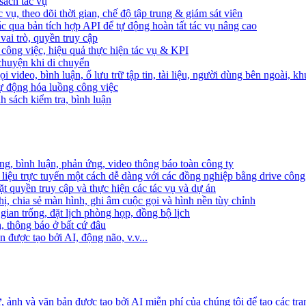
sách tác vụ
 vụ, theo dõi thời gian, chế độ tập trung & giám sát viên
c qua bản tích hợp API để tự động hoàn tất tác vụ nâng cao
ai trò, quyền truy cập
i công việc, hiệu quả thực hiện tác vụ & KPI
 chuyện khi di chuyển
 video, bình luận, ổ lưu trữ tập tin, tài liệu, người dùng bên ngoài, k
 tự động hóa luồng công việc
h sách kiểm tra, bình luận
ng, bình luận, phản ứng, video thông báo toàn công ty
i liệu trực tuyến một cách dễ dàng với các đồng nghiệp bằng drive công
t quyền truy cập và thực hiện các tác vụ và dự án
ị, chia sẻ màn hình, ghi âm cuộc gọi và hình nền tùy chỉnh
gian trống, đặt lịch phòng họp, đồng bộ lịch
h, thông báo ở bất cứ đâu
 được tạo bởi AI, động não, v.v...
ảnh và văn bản được tạo bởi AI miễn phí của chúng tôi để tạo các tra