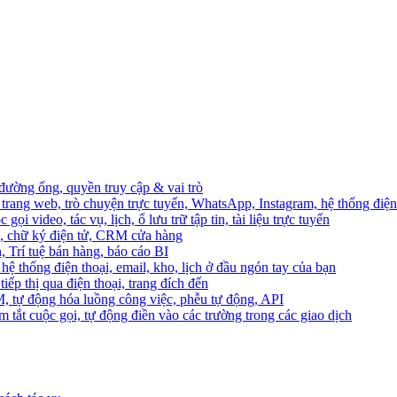
 đường ống, quyền truy cập & vai trò
trang web, trò chuyện trực tuyến, WhatsApp, Instagram, hệ thống điện 
ọi video, tác vụ, lịch, ổ lưu trữ tập tin, tài liệu trực tuyến
o, chữ ký điện tử, CRM cửa hàng
, Trí tuệ bán hàng, báo cáo BI
hệ thống điện thoại, email, kho, lịch ở đầu ngón tay của bạn
ếp thị qua điện thoại, trang đích đến
M, tự động hóa luồng công việc, phễu tự động, API
 tắt cuộc gọi, tự động điền vào các trường trong các giao dịch