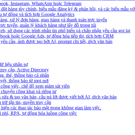
ebook, Instagram, WhatsApp hoặc Telegram
 đặt hàng tùy chỉnh, biểu mẫu đăng ký & phản hồi, và các biểu mẫu với
u tự động và tích hợp Google Analytics
àng, xử lý đơn hàng, giao hàng và thanh toán trực tuyến
trực tuyến, quản lý khách hàng như lấy đồ trong túi
web, sử dụng các trình nhắn tin phổ biến và chấp nhận yêu cầu gọi lại
cebook hoặc Google Ads, tự động hóa tiếp thị, tích hợp CRM
yêu cầu, ảnh được tạo bởi AI, prompt chi tiết, dịch văn bản
dữ liệu nhân sự
truy cập, Active Directory
ng, thẻ, thông báo cá nhân
yệt, thông báo từ mọi nơi
 công việc, chế độ xem giám sát viên
ò chuyện công khai và riêng tư
 sửa & tạo văn bản, câu trả lời được viết bởi AI, dịch văn bản
u trữ tập tin, quyền truy cập
 hiện các thao tác bảo mật trong không gian làm việc.
i phí, RPA, tự động hóa luồng công việc