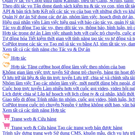
Quản lý tác vụ
Chọn giữa bảng Kanban, biểu đồ Gantt, Scrum, danh 
Theo dõi tác vụ
Tận dụng danh sách kiểm tra & tác vụ con, tóm tắt tác
API & bản tích hợp
Kết nối các tác vụ của bạn với những dịch vụ khá
Quản lý dự án
Sử dụng các dự án, nhóm làm việc, hoạch định dự án, v
Hiệu quả nhân viên
Làm việc hiệu quả với báo cáo tác vụ, quản lý tả
Tác vụ di động
Tạo tác vụ, theo dõi tác vụ, thông báo, bình luận, trò
Hợp tác trong dự án
Làm việc nhanh hơn với cuộc trò chuyện, cuộc gọi
Tự động hóa
Tiết kiệm thời gian với tính năng tạo tác vụ tự động và
CoPilot trong các tác vụ
Tạo mô tả tác vụ bằng AI, tóm tắt tác vụ, dan
Xem tất cả các tính năng cho Tác vụ & Dự án
Hợp tác
Hợp tác
Tăng cường hoạt động làm việc theo nhóm của bạn
Không gian làm việc trực tuyến
Sử dụng trò chuyện, bảng tin hoạt độ
Ổ lưu trữ tài liệu & tập tin trực tuyến
Lưu trữ, chia sẻ và chỉnh sửa tà
Nhóm làm việc
Tạo các nhóm làm việc, mời người dùng bên ngoài, đặ
Cuộc họp trực tuyến
Làm nhiều hơn với cuộc gọi video, video hội ngh
Lịch được chia sẻ
Lập kế hoạch với lịch công ty & cá nhân, khối thời 
Giao tiếp di động
Trình nhắn tin nhóm, cuộc gọi video, bình luận, lịc
CoPilot trong cuộc trò chuyện
Nguồn ý tưởng không giới hạn, văn bản
Xem tất cả các tính năng Hợp tác
Trang web & Cửa hàng
Trang web & Cửa hàng
Tạo các trang web bán được hàng
Trình xây dựng trang web
Sử dụng CMS, khuôn mẫu, dịch vụ lưu trữ, 