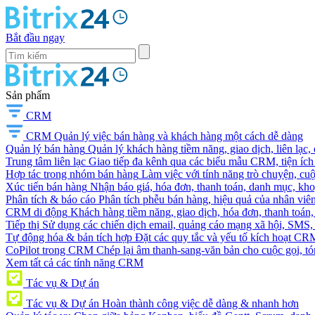
Bắt đầu ngay
Sản phẩm
CRM
CRM
Quản lý việc bán hàng và khách hàng một cách dễ dàng
Quản lý bán hàng
Quản lý khách hàng tiềm năng, giao dịch, liên lạc,
Trung tâm liên lạc
Giao tiếp đa kênh qua các biểu mẫu CRM, tiện ích 
Hợp tác trong nhóm bán hàng
Làm việc với tính năng trò chuyện, cuộc g
Xúc tiến bán hàng
Nhận báo giá, hóa đơn, thanh toán, danh mục, kh
Phân tích & báo cáo
Phân tích phễu bán hàng, hiệu quả của nhân viên
CRM di động
Khách hàng tiềm năng, giao dịch, hóa đơn, thanh toán, 
Tiếp thị
Sử dụng các chiến dịch email, quảng cáo mạng xã hội, SMS, ti
Tự động hóa & bản tích hợp
Đặt các quy tắc và yếu tố kích hoạt CR
CoPilot trong CRM
Chép lại âm thanh-sang-văn bản cho cuộc gọi, tóm
Xem tất cả các tính năng CRM
Tác vụ & Dự án
Tác vụ & Dự án
Hoàn thành công việc dễ dàng & nhanh hơn