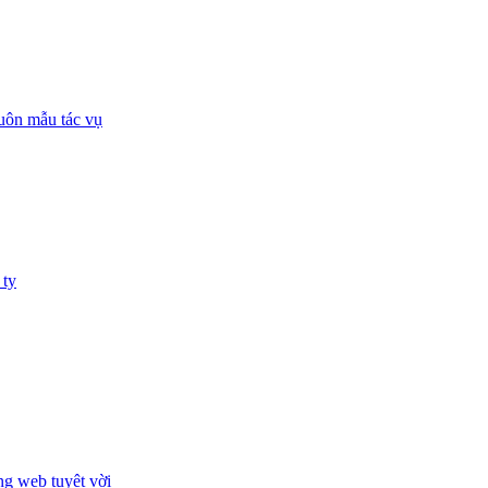
huôn mẫu tác vụ
 ty
ng web tuyệt vời