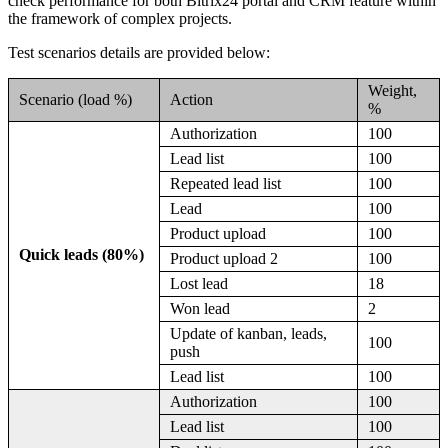
check performance for both Bitrix24 portal and CRM feature within
the framework of complex projects.
Test scenarios details are provided below:
Weight,
Scenario (load %)
Action
%
Authorization
100
Lead list
100
Repeated lead list
100
Lead
100
Product upload
100
Quick leads (80%)
Product upload 2
100
Lost lead
18
Won lead
2
Update of kanban, leads,
100
push
Lead list
100
Authorization
100
Lead list
100