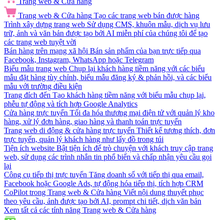
Trang web & Cửa hàng
Trang web & Cửa hàng
Tạo các trang web bán được hàng
Trình xây dựng trang web
Sử dụng CMS, khuôn mẫu, dịch vụ lưu
trữ, ảnh và văn bản được tạo bởi AI miễn phí của chúng tôi để tạo
các trang web tuyệt vời
Bán hàng trên mạng xã hội
Bán sản phẩm của bạn trực tiếp qua
Facebook, Instagram, WhatsApp hoặc Telegram
Biểu mẫu trang web
Chụp lại khách hàng tiềm năng với các biểu
mẫu đặt hàng tùy chỉnh, biểu mẫu đăng ký & phản hồi, và các biểu
mẫu với trường điều kiện
Trang đích đến
Tạo khách hàng tiềm năng với biểu mẫu chụp lại,
phễu tự động và tích hợp Google Analytics
Cửa hàng trực tuyến
Tối đa hóa thương mại điện tử với quản lý kho
hàng, xử lý đơn hàng, giao hàng và thanh toán trực tuyến
Trang web di động & cửa hàng trực tuyến
Thiết kế tương thích, đơn
trực tuyến, quản lý khách hàng như lấy đồ trong túi
Tiện ích website
Bật tiện ích để trò chuyện với khách truy cập trang
web, sử dụng các trình nhắn tin phổ biến và chấp nhận yêu cầu gọi
lại
Công cụ tiếp thị trực tuyến
Tăng doanh số với tiếp thị qua email,
Facebook hoặc Google Ads, tự động hóa tiếp thị, tích hợp CRM
CoPilot trong Trang web & Cửa hàng
Viết nội dung thuyết phục
theo yêu cầu, ảnh được tạo bởi AI, prompt chi tiết, dịch văn bản
Xem tất cả các tính năng Trang web & Cửa hàng