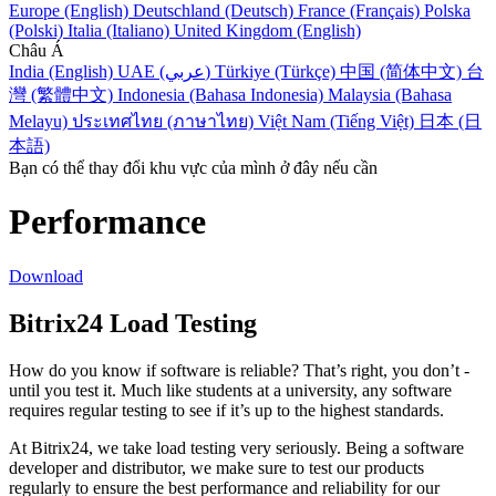
Europe (English)
Deutschland (Deutsch)
France (Français)
Polska
(Polski)
Italia (Italiano)
United Kingdom (English)
Châu Á
India (English)
UAE (عربي)
Türkiye (Türkçe)
中国 (简体中文)
台
灣 (繁體中文)
Indonesia (Bahasa Indonesia)
Malaysia (Bahasa
Melayu)
ประเทศไทย (ภาษาไทย)
Việt Nam (Tiếng Việt)
日本 (日
本語)
Bạn có thể thay đổi khu vực của mình ở đây nếu cần
Performance
Download
Bitrix24 Load Testing
How do you know if software is reliable? That’s right, you don’t -
until you test it. Much like students at a university, any software
requires regular testing to see if it’s up to the highest standards.
At Bitrix24, we take load testing very seriously. Being a software
developer and distributor, we make sure to test our products
regularly to ensure the best performance and reliability for our