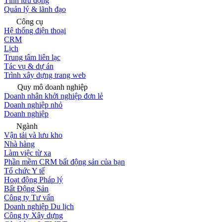
Tính lưu động
Quản lý & lãnh đạo
Công cụ
Hệ thống điện thoại
CRM
Lịch
Trung tâm liên lạc
Tác vụ & dự án
Trình xây dựng trang web
Quy mô doanh nghiệp
Doanh nhân khởi nghiệp đơn lẻ
Doanh nghiệp nhỏ
Doanh nghiệp
Ngành
Vận tải và lưu kho
Nhà hàng
Làm việc từ xa
Phần mềm CRM bất động sản của bạn
Tổ chức Y tế
Hoạt động Pháp lý
Bất Động Sản
Công ty Tư vấn
Doanh nghiệp Du lịch
Công ty Xây dựng