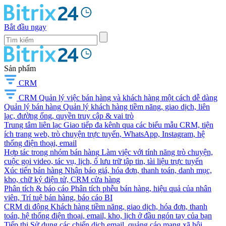
Bắt đầu ngay
Sản phẩm
CRM
CRM
Quản lý việc bán hàng và khách hàng một cách dễ dàng
Quản lý bán hàng
Quản lý khách hàng tiềm năng, giao dịch, liên
lạc, đường ống, quyền truy cập & vai trò
Trung tâm liên lạc
Giao tiếp đa kênh qua các biểu mẫu CRM, tiện
ích trang web, trò chuyện trực tuyến, WhatsApp, Instagram, hệ
thống điện thoại, email
Hợp tác trong nhóm bán hàng
Làm việc với tính năng trò chuyện,
cuộc gọi video, tác vụ, lịch, ổ lưu trữ tập tin, tài liệu trực tuyến
Xúc tiến bán hàng
Nhận báo giá, hóa đơn, thanh toán, danh mục,
kho, chữ ký điện tử, CRM cửa hàng
Phân tích & báo cáo
Phân tích phễu bán hàng, hiệu quả của nhân
viên, Trí tuệ bán hàng, báo cáo BI
CRM di động
Khách hàng tiềm năng, giao dịch, hóa đơn, thanh
toán, hệ thống điện thoại, email, kho, lịch ở đầu ngón tay của bạn
Tiếp thị
Sử dụng các chiến dịch email, quảng cáo mạng xã hội,