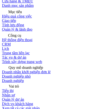
Cửa hàng & TMĐT
Danh mục sản phẩm
Mục tiêu
Hiệu quả công việc
Giao tiếp
Tính lưu động
Quản lý & lãnh đạo
Công cụ
Hệ thống điện thoại
CRM
Lịch
Trung tâm liên lạc
Tác vụ & dự án
Trình xây dựng trang web
Quy mô doanh nghiệp
Doanh nhân khởi nghiệp đơn lẻ
Doanh nghiệp nhỏ
Doanh nghiệp
Vai trò
Tiếp thị
Nhân sự
Quản lý dự án
Dịch vụ khách hàng
Xem tất cả các giải pháp