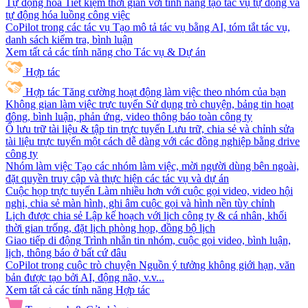
Tự động hóa
Tiết kiệm thời gian với tính năng tạo tác vụ tự động và
tự động hóa luồng công việc
CoPilot trong các tác vụ
Tạo mô tả tác vụ bằng AI, tóm tắt tác vụ,
danh sách kiểm tra, bình luận
Xem tất cả các tính năng cho Tác vụ & Dự án
Hợp tác
Hợp tác
Tăng cường hoạt động làm việc theo nhóm của bạn
Không gian làm việc trực tuyến
Sử dụng trò chuyện, bảng tin hoạt
động, bình luận, phản ứng, video thông báo toàn công ty
Ổ lưu trữ tài liệu & tập tin trực tuyến
Lưu trữ, chia sẻ và chỉnh sửa
tài liệu trực tuyến một cách dễ dàng với các đồng nghiệp bằng drive
công ty
Nhóm làm việc
Tạo các nhóm làm việc, mời người dùng bên ngoài,
đặt quyền truy cập và thực hiện các tác vụ và dự án
Cuộc họp trực tuyến
Làm nhiều hơn với cuộc gọi video, video hội
nghị, chia sẻ màn hình, ghi âm cuộc gọi và hình nền tùy chỉnh
Lịch được chia sẻ
Lập kế hoạch với lịch công ty & cá nhân, khối
thời gian trống, đặt lịch phòng họp, đồng bộ lịch
Giao tiếp di động
Trình nhắn tin nhóm, cuộc gọi video, bình luận,
lịch, thông báo ở bất cứ đâu
CoPilot trong cuộc trò chuyện
Nguồn ý tưởng không giới hạn, văn
bản được tạo bởi AI, động não, v.v...
Xem tất cả các tính năng Hợp tác