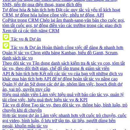
SMS, tiếp thị qua điện thoại, trang đích đến
Tự động hóa & bản tích hợp
Đặt các quy tắc và yếu tố kích hoạt
CRM, tự động hóa luồng công việc, phễu tự động, API
CoPilot trong CRM
Chép lại âm thanh-sang-văn bản cho cuộc gọi,
tóm tắt cuộc gọi, tự động điền vào các trường trong các giao dịch
Xem tất cả các tính năng CRM
Tác vụ & Dự án
Tác vụ & Dự án
Hoàn thành công việc dễ dàng & nhanh hơn
Quản lý tác vụ
Chọn giữa bảng Kanban, biểu đồ Gantt, Scrum,
danh sách tác vụ
Theo dõi tác vụ
Tận dụng danh sách kiểm tra & tác vụ con, tóm tắt
tác vụ, theo dõi thời gian, chế độ tập trung & giám sát viên
API & bản tích hợp
Kết nối các tác vụ của bạn với những dịch vụ
khác qua bản tích hợp API để tự động hoàn tất tác vụ nâng cao
Quản lý dự án
Sử dụng các dự án, nhóm làm việc, hoạch định dự
án, vai trò, quyền truy cập
Hiệu quả nhân viên
Làm việc hiệu quả với báo cáo tác vụ, quản lý
tải công việc, hiệu quả thực hiện tác vụ & KPI
Tác vụ di động
Tạo tác vụ, theo dõi tác vụ, thông báo, bình luận, trò
chuyện khi di chuyển
Hợp tác trong dự án
Làm việc nhanh hơn với cuộc trò chuyện, cuộc
gọi video, bình luận, ổ lưu trữ tập tin, tài liệu, người dùng bên
ngoài, khuôn mẫu tác vụ