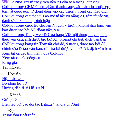
CoPilot
Trợ lý chạy trên nền AI của bạn trong Bitrix24
CoPilot trong CRM
Chép lại âm thanh-sang-văn bản cho cuộc gọi,
tóm tắt cuộc gọi, tự động điền vào các trường trong các giao dịch
CoPilot trong các tác vụ
Tạo mô tả tác vụ bằng AI, tóm tắt tác vụ,
danh sách kiểm tra, bình luận
CoPilot trong cuộc trò chuyện
Nguồn ý tưởng không giới hạn, văn
bản được tạo bởi AI, động não, v.v...
CoPilot trong Trang web & Cửa hàng
Viết nội dung thuyết phục
theo yêu cầu, ảnh được tạo bởi AI, prompt chi tiết, dịch văn bản
CoPilot trong bảng tin
Tóm tắt chủ đề, ý tưởng được tạo bởi AI,
chỉnh sửa & tạo văn bản, câu trả lời được viết bởi AI, dịch văn bản
Xem tất cả các tính năng của CoPilot
Xem tất cả các công cụ
Bảng giá
Tài nguyên
Học tập
Hội thảo web
Bộ phận hỗ trợ
Hướng dẫn & tài liệu API
Kết nối
Gửi phiếu
Liên lạc với các đối tác Bitrix24 tại địa phương
Đọc
Trung tâm Phát triển