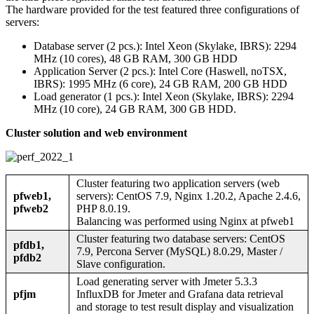
The hardware provided for the test featured three configurations of
servers:
Database server (2 pcs.): Intel Xeon (Skylake, IBRS): 2294
MHz (10 cores), 48 GB RAM, 300 GB HDD
Application Server (2 pcs.): Intel Core (Haswell, noTSX,
IBRS): 1995 MHz (6 core), 24 GB RAM, 200 GB HDD
Load generator (1 pcs.): Intel Xeon (Skylake, IBRS): 2294
MHz (10 core), 24 GB RAM, 300 GB HDD.
Cluster solution and web environment
Cluster featuring two application servers (web
pfweb1,
servers): CentOS 7.9, Nginx 1.20.2, Apache 2.4.6,
pfweb2
PHP 8.0.19.
Balancing was performed using Nginx at pfweb1
Cluster featuring two database servers: CentOS
pfdb1,
7.9, Percona Server (MySQL) 8.0.29, Master /
pfdb2
Slave configuration.
Load generating server with Jmeter 5.3.3
pfjm
InfluxDB for Jmeter and Grafana data retrieval
and storage to test result display and visualization