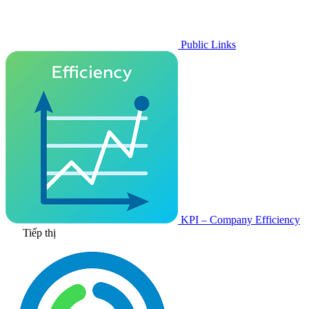
Public Links
KPI – Company Efficiency
Tiếp thị