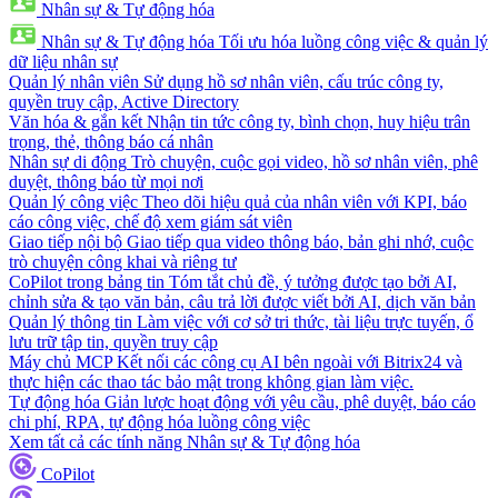
Nhân sự & Tự động hóa
Nhân sự & Tự động hóa
Tối ưu hóa luồng công việc & quản lý
dữ liệu nhân sự
Quản lý nhân viên
Sử dụng hồ sơ nhân viên, cấu trúc công ty,
quyền truy cập, Active Directory
Văn hóa & gắn kết
Nhận tin tức công ty, bình chọn, huy hiệu trân
trọng, thẻ, thông báo cá nhân
Nhân sự di động
Trò chuyện, cuộc gọi video, hồ sơ nhân viên, phê
duyệt, thông báo từ mọi nơi
Quản lý công việc
Theo dõi hiệu quả của nhân viên với KPI, báo
cáo công việc, chế độ xem giám sát viên
Giao tiếp nội bộ
Giao tiếp qua video thông báo, bản ghi nhớ, cuộc
trò chuyện công khai và riêng tư
CoPilot trong bảng tin
Tóm tắt chủ đề, ý tưởng được tạo bởi AI,
chỉnh sửa & tạo văn bản, câu trả lời được viết bởi AI, dịch văn bản
Quản lý thông tin
Làm việc với cơ sở tri thức, tài liệu trực tuyến, ổ
lưu trữ tập tin, quyền truy cập
Máy chủ MCP
Kết nối các công cụ AI bên ngoài với Bitrix24 và
thực hiện các thao tác bảo mật trong không gian làm việc.
Tự động hóa
Giản lược hoạt động với yêu cầu, phê duyệt, báo cáo
chi phí, RPA, tự động hóa luồng công việc
Xem tất cả các tính năng Nhân sự & Tự động hóa
CoPilot