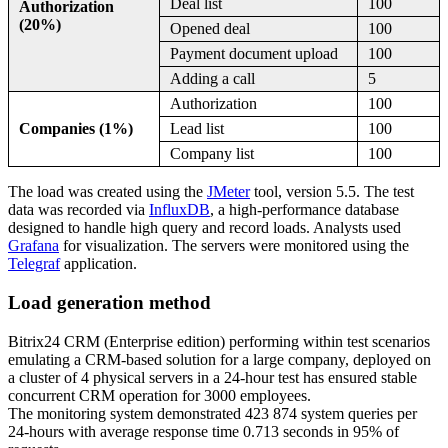
Deal list
100
Authorization
(20%)
Opened deal
100
Payment document upload
100
Adding a call
5
Authorization
100
Companies (1%)
Lead list
100
Company list
100
The load was created using the
JMeter
tool, version 5.5. The test
data was recorded via
InfluxDB
, a high-performance database
designed to handle high query and record loads. Analysts used
Grafana
for visualization. The servers were monitored using the
Telegraf
application.
Load generation method
Bitrix24 CRM (Enterprise edition) performing within test scenarios
emulating a CRM-based solution for a large company, deployed on
a cluster of 4 physical servers in a 24-hour test has ensured stable
concurrent CRM operation for 3000 employees.
The monitoring system demonstrated 423 874 system queries per
24-hours with average response time 0.713 seconds in 95% of