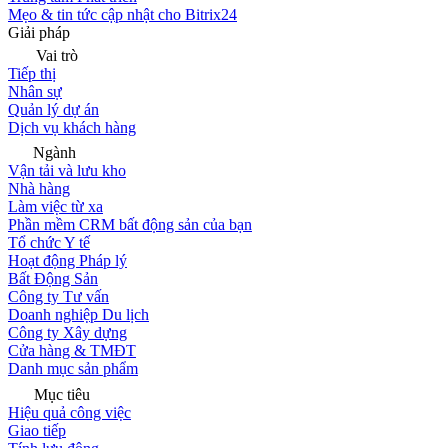
Mẹo & tin tức cập nhật cho Bitrix24
Giải pháp
Vai trò
Tiếp thị
Nhân sự
Quản lý dự án
Dịch vụ khách hàng
Ngành
Vận tải và lưu kho
Nhà hàng
Làm việc từ xa
Phần mềm CRM bất động sản của bạn
Tổ chức Y tế
Hoạt động Pháp lý
Bất Động Sản
Công ty Tư vấn
Doanh nghiệp Du lịch
Công ty Xây dựng
Cửa hàng & TMĐT
Danh mục sản phẩm
Mục tiêu
Hiệu quả công việc
Giao tiếp