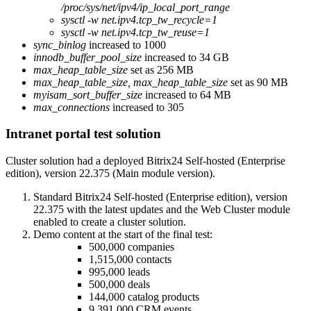
/proc/sys/net/ipv4/ip_local_port_range
sysctl -w net.ipv4.tcp_tw_recycle=1
sysctl -w net.ipv4.tcp_tw_reuse=1
sync_binlog
increased to 1000
innodb_buffer_pool_size
increased to 34 GB
max_heap_table_size
set as 256 MB
max_heap_table_size, max_heap_table_size
set as 90 MB
myisam_sort_buffer_size
increased to 64 MB
max_connections
increased to 305
Intranet portal test solution
Cluster solution had a deployed Bitrix24 Self-hosted (Enterprise
edition), version 22.375 (Main module version).
Standard Bitrix24 Self-hosted (Enterprise edition), version
22.375 with the latest updates and the Web Cluster module
enabled to create a cluster solution.
Demo content at the start of the final test:
500,000 companies
1,515,000 contacts
995,000 leads
500,000 deals
144,000 catalog products
9,391,000 CRM events