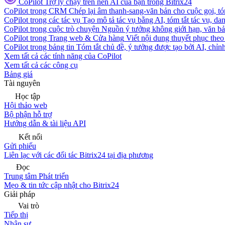
CoPilot
Trợ lý chạy trên nền AI của bạn trong Bitrix24
CoPilot trong CRM
Chép lại âm thanh-sang-văn bản cho cuộc gọi, tóm
CoPilot trong các tác vụ
Tạo mô tả tác vụ bằng AI, tóm tắt tác vụ, dan
CoPilot trong cuộc trò chuyện
Nguồn ý tưởng không giới hạn, văn bản
CoPilot trong Trang web & Cửa hàng
Viết nội dung thuyết phục theo 
CoPilot trong bảng tin
Tóm tắt chủ đề, ý tưởng được tạo bởi AI, chỉnh
Xem tất cả các tính năng của CoPilot
Xem tất cả các công cụ
Bảng giá
Tài nguyên
Học tập
Hội thảo web
Bộ phận hỗ trợ
Hướng dẫn & tài liệu API
Kết nối
Gửi phiếu
Liên lạc với các đối tác Bitrix24 tại địa phương
Đọc
Trung tâm Phát triển
Mẹo & tin tức cập nhật cho Bitrix24
Giải pháp
Vai trò
Tiếp thị
Nhân sự