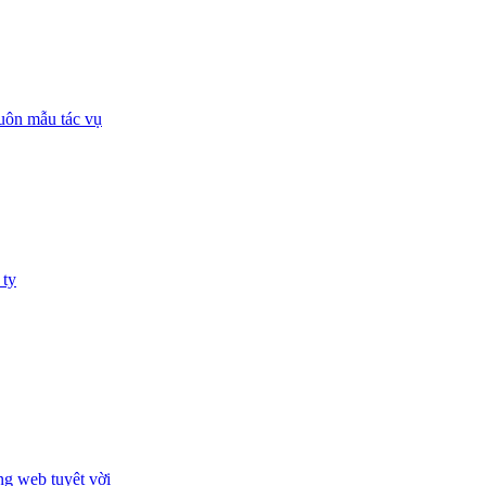
huôn mẫu tác vụ
 ty
ng web tuyệt vời