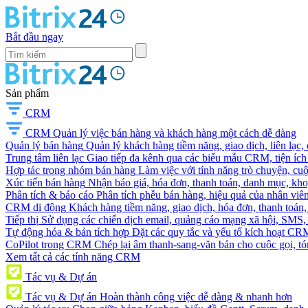
Bắt đầu ngay
Sản phẩm
CRM
CRM
Quản lý việc bán hàng và khách hàng một cách dễ dàng
Quản lý bán hàng
Quản lý khách hàng tiềm năng, giao dịch, liên lạc,
Trung tâm liên lạc
Giao tiếp đa kênh qua các biểu mẫu CRM, tiện ích 
Hợp tác trong nhóm bán hàng
Làm việc với tính năng trò chuyện, cuộc g
Xúc tiến bán hàng
Nhận báo giá, hóa đơn, thanh toán, danh mục, kh
Phân tích & báo cáo
Phân tích phễu bán hàng, hiệu quả của nhân viên
CRM di động
Khách hàng tiềm năng, giao dịch, hóa đơn, thanh toán, 
Tiếp thị
Sử dụng các chiến dịch email, quảng cáo mạng xã hội, SMS, ti
Tự động hóa & bản tích hợp
Đặt các quy tắc và yếu tố kích hoạt CR
CoPilot trong CRM
Chép lại âm thanh-sang-văn bản cho cuộc gọi, tóm
Xem tất cả các tính năng CRM
Tác vụ & Dự án
Tác vụ & Dự án
Hoàn thành công việc dễ dàng & nhanh hơn