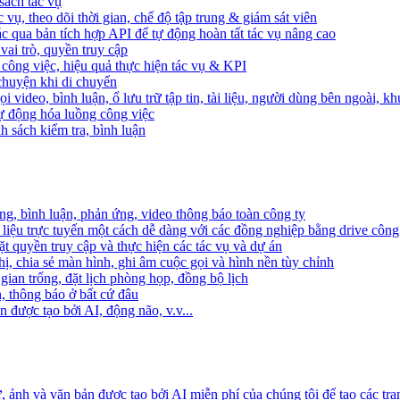
sách tác vụ
 vụ, theo dõi thời gian, chế độ tập trung & giám sát viên
c qua bản tích hợp API để tự động hoàn tất tác vụ nâng cao
ai trò, quyền truy cập
i công việc, hiệu quả thực hiện tác vụ & KPI
 chuyện khi di chuyển
 video, bình luận, ổ lưu trữ tập tin, tài liệu, người dùng bên ngoài, k
 tự động hóa luồng công việc
h sách kiểm tra, bình luận
ng, bình luận, phản ứng, video thông báo toàn công ty
i liệu trực tuyến một cách dễ dàng với các đồng nghiệp bằng drive công
t quyền truy cập và thực hiện các tác vụ và dự án
ị, chia sẻ màn hình, ghi âm cuộc gọi và hình nền tùy chỉnh
gian trống, đặt lịch phòng họp, đồng bộ lịch
h, thông báo ở bất cứ đâu
 được tạo bởi AI, động não, v.v...
ảnh và văn bản được tạo bởi AI miễn phí của chúng tôi để tạo các tra