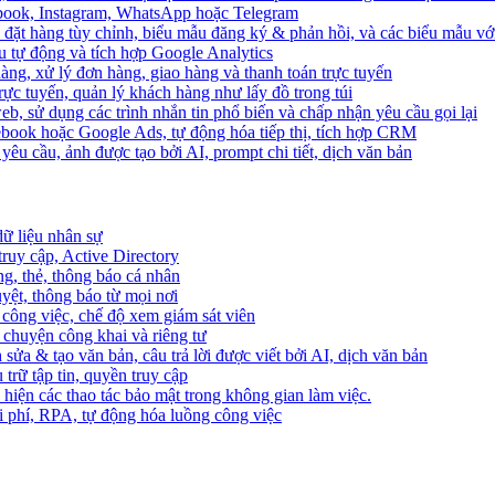
ebook, Instagram, WhatsApp hoặc Telegram
 đặt hàng tùy chỉnh, biểu mẫu đăng ký & phản hồi, và các biểu mẫu với
u tự động và tích hợp Google Analytics
àng, xử lý đơn hàng, giao hàng và thanh toán trực tuyến
trực tuyến, quản lý khách hàng như lấy đồ trong túi
web, sử dụng các trình nhắn tin phổ biến và chấp nhận yêu cầu gọi lại
cebook hoặc Google Ads, tự động hóa tiếp thị, tích hợp CRM
yêu cầu, ảnh được tạo bởi AI, prompt chi tiết, dịch văn bản
dữ liệu nhân sự
truy cập, Active Directory
ng, thẻ, thông báo cá nhân
yệt, thông báo từ mọi nơi
 công việc, chế độ xem giám sát viên
ò chuyện công khai và riêng tư
 sửa & tạo văn bản, câu trả lời được viết bởi AI, dịch văn bản
u trữ tập tin, quyền truy cập
 hiện các thao tác bảo mật trong không gian làm việc.
i phí, RPA, tự động hóa luồng công việc