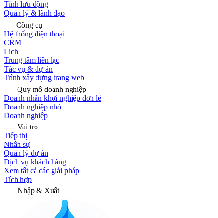
Tính lưu động
Quản lý & lãnh đạo
Công cụ
Hệ thống điện thoại
CRM
Lịch
Trung tâm liên lạc
Tác vụ & dự án
Trình xây dựng trang web
Quy mô doanh nghiệp
Doanh nhân khởi nghiệp đơn lẻ
Doanh nghiệp nhỏ
Doanh nghiệp
Vai trò
Tiếp thị
Nhân sự
Quản lý dự án
Dịch vụ khách hàng
Xem tất cả các giải pháp
Tích hợp
Nhập & Xuất