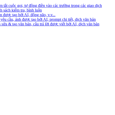
 tắt cuộc gọi, tự động điền vào các trường trong các giao dịch
h sách kiểm tra, bình luận
 được tạo bởi AI, động não, v.v...
yêu cầu, ảnh được tạo bởi AI, prompt chi tiết, dịch văn bản
 sửa & tạo văn bản, câu trả lời được viết bởi AI, dịch văn bản