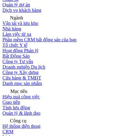
Quản lý dự án
Dịch vụ khách hàng
Ngành
Vận tải và lưu kho
Nhà hàng
Làm việc từ xa
Phần mềm CRM bất động sản của bạn
Tổ chức Y tế
Hoạt động Pháp lý
Bất Động Sản
Công ty Tư vấn
Doanh nghiệp Du lịch
Công ty Xây dựng
Cửa hàng & TMĐT
Danh mục sản phẩm
Mục tiêu
Hiệu quả công việc
Giao tiếp
Tính lưu động
Quản lý & lãnh đạo
Công cụ
Hệ thống điện thoại
CRM