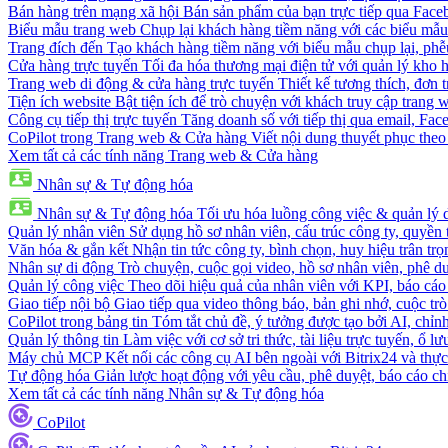
Bán hàng trên mạng xã hội
Bán sản phẩm của bạn trực tiếp qua Fac
Biểu mẫu trang web
Chụp lại khách hàng tiềm năng với các biểu mẫu
Trang đích đến
Tạo khách hàng tiềm năng với biểu mẫu chụp lại, phễ
Cửa hàng trực tuyến
Tối đa hóa thương mại điện tử với quản lý kho h
Trang web di động & cửa hàng trực tuyến
Thiết kế tương thích, đơn 
Tiện ích website
Bật tiện ích để trò chuyện với khách truy cập trang 
Công cụ tiếp thị trực tuyến
Tăng doanh số với tiếp thị qua email, Fa
CoPilot trong Trang web & Cửa hàng
Viết nội dung thuyết phục theo 
Xem tất cả các tính năng Trang web & Cửa hàng
Nhân sự & Tự động hóa
Nhân sự & Tự động hóa
Tối ưu hóa luồng công việc & quản lý 
Quản lý nhân viên
Sử dụng hồ sơ nhân viên, cấu trúc công ty, quyền 
Văn hóa & gắn kết
Nhận tin tức công ty, bình chọn, huy hiệu trân trọ
Nhân sự di động
Trò chuyện, cuộc gọi video, hồ sơ nhân viên, phê du
Quản lý công việc
Theo dõi hiệu quả của nhân viên với KPI, báo cáo
Giao tiếp nội bộ
Giao tiếp qua video thông báo, bản ghi nhớ, cuộc tr
CoPilot trong bảng tin
Tóm tắt chủ đề, ý tưởng được tạo bởi AI, chỉnh
Quản lý thông tin
Làm việc với cơ sở tri thức, tài liệu trực tuyến, ổ lư
Máy chủ MCP
Kết nối các công cụ AI bên ngoài với Bitrix24 và thực
Tự động hóa
Giản lược hoạt động với yêu cầu, phê duyệt, báo cáo ch
Xem tất cả các tính năng Nhân sự & Tự động hóa
CoPilot