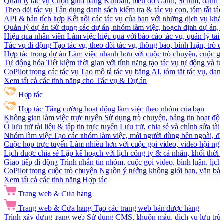
Quản lý tác vụ
Chọn giữa bảng Kanban, biểu đồ Gantt, Scrum, danh 
Theo dõi tác vụ
Tận dụng danh sách kiểm tra & tác vụ con, tóm tắt tác
API & bản tích hợp
Kết nối các tác vụ của bạn với những dịch vụ khá
Quản lý dự án
Sử dụng các dự án, nhóm làm việc, hoạch định dự án, v
Hiệu quả nhân viên
Làm việc hiệu quả với báo cáo tác vụ, quản lý tả
Tác vụ di động
Tạo tác vụ, theo dõi tác vụ, thông báo, bình luận, trò
Hợp tác trong dự án
Làm việc nhanh hơn với cuộc trò chuyện, cuộc gọi
Tự động hóa
Tiết kiệm thời gian với tính năng tạo tác vụ tự động và
CoPilot trong các tác vụ
Tạo mô tả tác vụ bằng AI, tóm tắt tác vụ, dan
Xem tất cả các tính năng cho Tác vụ & Dự án
Hợp tác
Hợp tác
Tăng cường hoạt động làm việc theo nhóm của bạn
Không gian làm việc trực tuyến
Sử dụng trò chuyện, bảng tin hoạt độ
Ổ lưu trữ tài liệu & tập tin trực tuyến
Lưu trữ, chia sẻ và chỉnh sửa tà
Nhóm làm việc
Tạo các nhóm làm việc, mời người dùng bên ngoài, đặ
Cuộc họp trực tuyến
Làm nhiều hơn với cuộc gọi video, video hội ngh
Lịch được chia sẻ
Lập kế hoạch với lịch công ty & cá nhân, khối thời 
Giao tiếp di động
Trình nhắn tin nhóm, cuộc gọi video, bình luận, lịc
CoPilot trong cuộc trò chuyện
Nguồn ý tưởng không giới hạn, văn bản
Xem tất cả các tính năng Hợp tác
Trang web & Cửa hàng
Trang web & Cửa hàng
Tạo các trang web bán được hàng
Trình xây dựng trang web
Sử dụng CMS, khuôn mẫu, dịch vụ lưu trữ, 