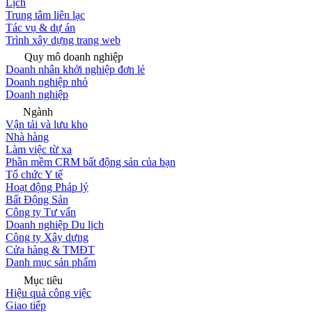
Lịch
Trung tâm liên lạc
Tác vụ & dự án
Trình xây dựng trang web
Quy mô doanh nghiệp
Doanh nhân khởi nghiệp đơn lẻ
Doanh nghiệp nhỏ
Doanh nghiệp
Ngành
Vận tải và lưu kho
Nhà hàng
Làm việc từ xa
Phần mềm CRM bất động sản của bạn
Tổ chức Y tế
Hoạt động Pháp lý
Bất Động Sản
Công ty Tư vấn
Doanh nghiệp Du lịch
Công ty Xây dựng
Cửa hàng & TMĐT
Danh mục sản phẩm
Mục tiêu
Hiệu quả công việc
Giao tiếp