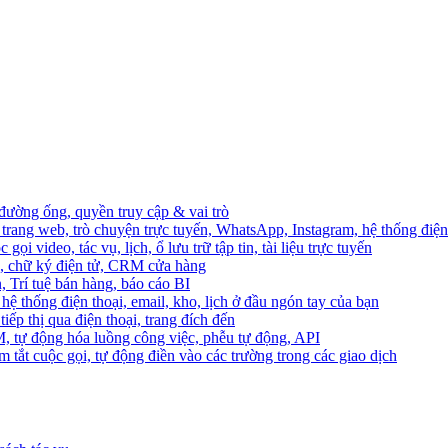
 đường ống, quyền truy cập & vai trò
trang web, trò chuyện trực tuyến, WhatsApp, Instagram, hệ thống điện 
ọi video, tác vụ, lịch, ổ lưu trữ tập tin, tài liệu trực tuyến
o, chữ ký điện tử, CRM cửa hàng
, Trí tuệ bán hàng, báo cáo BI
hệ thống điện thoại, email, kho, lịch ở đầu ngón tay của bạn
ếp thị qua điện thoại, trang đích đến
M, tự động hóa luồng công việc, phễu tự động, API
 tắt cuộc gọi, tự động điền vào các trường trong các giao dịch