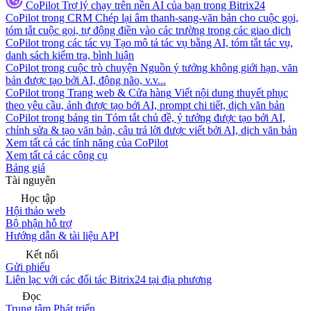
CoPilot
Trợ lý chạy trên nền AI của bạn trong Bitrix24
CoPilot trong CRM
Chép lại âm thanh-sang-văn bản cho cuộc gọi,
tóm tắt cuộc gọi, tự động điền vào các trường trong các giao dịch
CoPilot trong các tác vụ
Tạo mô tả tác vụ bằng AI, tóm tắt tác vụ,
danh sách kiểm tra, bình luận
CoPilot trong cuộc trò chuyện
Nguồn ý tưởng không giới hạn, văn
bản được tạo bởi AI, động não, v.v...
CoPilot trong Trang web & Cửa hàng
Viết nội dung thuyết phục
theo yêu cầu, ảnh được tạo bởi AI, prompt chi tiết, dịch văn bản
CoPilot trong bảng tin
Tóm tắt chủ đề, ý tưởng được tạo bởi AI,
chỉnh sửa & tạo văn bản, câu trả lời được viết bởi AI, dịch văn bản
Xem tất cả các tính năng của CoPilot
Xem tất cả các công cụ
Bảng giá
Tài nguyên
Học tập
Hội thảo web
Bộ phận hỗ trợ
Hướng dẫn & tài liệu API
Kết nối
Gửi phiếu
Liên lạc với các đối tác Bitrix24 tại địa phương
Đọc
Trung tâm Phát triển