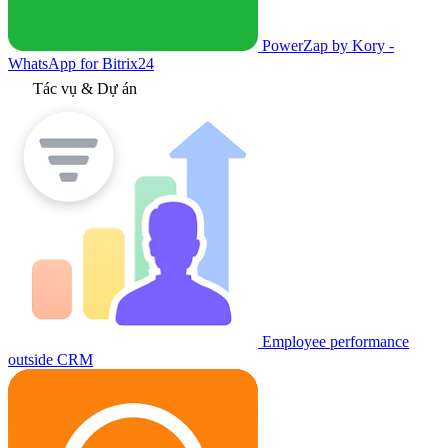
PowerZap by Kory -
WhatsApp for Bitrix24
Tác vụ & Dự án
Employee performance
outside CRM