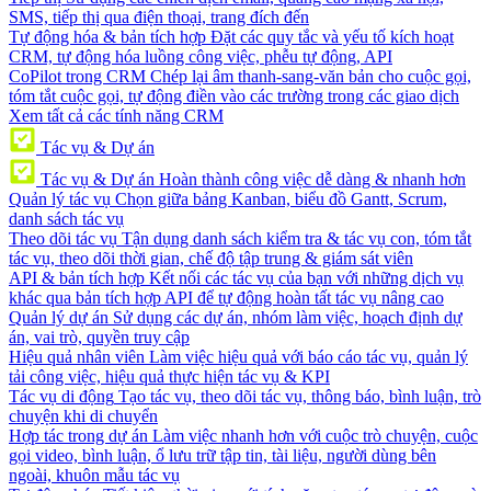
SMS, tiếp thị qua điện thoại, trang đích đến
Tự động hóa & bản tích hợp
Đặt các quy tắc và yếu tố kích hoạt
CRM, tự động hóa luồng công việc, phễu tự động, API
CoPilot trong CRM
Chép lại âm thanh-sang-văn bản cho cuộc gọi,
tóm tắt cuộc gọi, tự động điền vào các trường trong các giao dịch
Xem tất cả các tính năng CRM
Tác vụ & Dự án
Tác vụ & Dự án
Hoàn thành công việc dễ dàng & nhanh hơn
Quản lý tác vụ
Chọn giữa bảng Kanban, biểu đồ Gantt, Scrum,
danh sách tác vụ
Theo dõi tác vụ
Tận dụng danh sách kiểm tra & tác vụ con, tóm tắt
tác vụ, theo dõi thời gian, chế độ tập trung & giám sát viên
API & bản tích hợp
Kết nối các tác vụ của bạn với những dịch vụ
khác qua bản tích hợp API để tự động hoàn tất tác vụ nâng cao
Quản lý dự án
Sử dụng các dự án, nhóm làm việc, hoạch định dự
án, vai trò, quyền truy cập
Hiệu quả nhân viên
Làm việc hiệu quả với báo cáo tác vụ, quản lý
tải công việc, hiệu quả thực hiện tác vụ & KPI
Tác vụ di động
Tạo tác vụ, theo dõi tác vụ, thông báo, bình luận, trò
chuyện khi di chuyển
Hợp tác trong dự án
Làm việc nhanh hơn với cuộc trò chuyện, cuộc
gọi video, bình luận, ổ lưu trữ tập tin, tài liệu, người dùng bên
ngoài, khuôn mẫu tác vụ