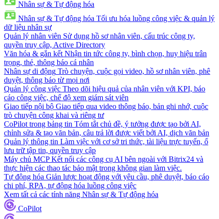
Nhân sự & Tự động hóa
Nhân sự & Tự động hóa
Tối ưu hóa luồng công việc & quản lý
dữ liệu nhân sự
Quản lý nhân viên
Sử dụng hồ sơ nhân viên, cấu trúc công ty,
quyền truy cập, Active Directory
Văn hóa & gắn kết
Nhận tin tức công ty, bình chọn, huy hiệu trân
trọng, thẻ, thông báo cá nhân
Nhân sự di động
Trò chuyện, cuộc gọi video, hồ sơ nhân viên, phê
duyệt, thông báo từ mọi nơi
Quản lý công việc
Theo dõi hiệu quả của nhân viên với KPI, báo
cáo công việc, chế độ xem giám sát viên
Giao tiếp nội bộ
Giao tiếp qua video thông báo, bản ghi nhớ, cuộc
trò chuyện công khai và riêng tư
CoPilot trong bảng tin
Tóm tắt chủ đề, ý tưởng được tạo bởi AI,
chỉnh sửa & tạo văn bản, câu trả lời được viết bởi AI, dịch văn bản
Quản lý thông tin
Làm việc với cơ sở tri thức, tài liệu trực tuyến, ổ
lưu trữ tập tin, quyền truy cập
Máy chủ MCP
Kết nối các công cụ AI bên ngoài với Bitrix24 và
thực hiện các thao tác bảo mật trong không gian làm việc.
Tự động hóa
Giản lược hoạt động với yêu cầu, phê duyệt, báo cáo
chi phí, RPA, tự động hóa luồng công việc
Xem tất cả các tính năng Nhân sự & Tự động hóa
CoPilot