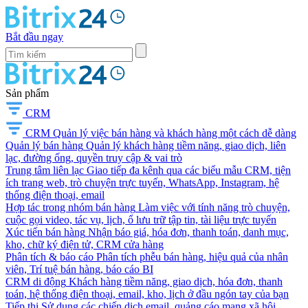
Bắt đầu ngay
Sản phẩm
CRM
CRM
Quản lý việc bán hàng và khách hàng một cách dễ dàng
Quản lý bán hàng
Quản lý khách hàng tiềm năng, giao dịch, liên
lạc, đường ống, quyền truy cập & vai trò
Trung tâm liên lạc
Giao tiếp đa kênh qua các biểu mẫu CRM, tiện
ích trang web, trò chuyện trực tuyến, WhatsApp, Instagram, hệ
thống điện thoại, email
Hợp tác trong nhóm bán hàng
Làm việc với tính năng trò chuyện,
cuộc gọi video, tác vụ, lịch, ổ lưu trữ tập tin, tài liệu trực tuyến
Xúc tiến bán hàng
Nhận báo giá, hóa đơn, thanh toán, danh mục,
kho, chữ ký điện tử, CRM cửa hàng
Phân tích & báo cáo
Phân tích phễu bán hàng, hiệu quả của nhân
viên, Trí tuệ bán hàng, báo cáo BI
CRM di động
Khách hàng tiềm năng, giao dịch, hóa đơn, thanh
toán, hệ thống điện thoại, email, kho, lịch ở đầu ngón tay của bạn
Tiếp thị
Sử dụng các chiến dịch email, quảng cáo mạng xã hội,