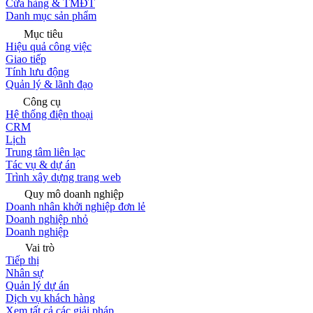
Cửa hàng & TMĐT
Danh mục sản phẩm
Mục tiêu
Hiệu quả công việc
Giao tiếp
Tính lưu động
Quản lý & lãnh đạo
Công cụ
Hệ thống điện thoại
CRM
Lịch
Trung tâm liên lạc
Tác vụ & dự án
Trình xây dựng trang web
Quy mô doanh nghiệp
Doanh nhân khởi nghiệp đơn lẻ
Doanh nghiệp nhỏ
Doanh nghiệp
Vai trò
Tiếp thị
Nhân sự
Quản lý dự án
Dịch vụ khách hàng
Xem tất cả các giải pháp