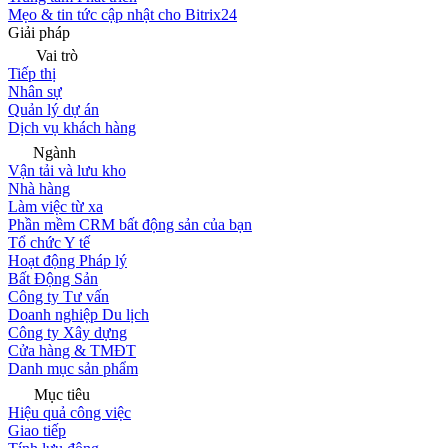
Mẹo & tin tức cập nhật cho Bitrix24
Giải pháp
Vai trò
Tiếp thị
Nhân sự
Quản lý dự án
Dịch vụ khách hàng
Ngành
Vận tải và lưu kho
Nhà hàng
Làm việc từ xa
Phần mềm CRM bất động sản của bạn
Tổ chức Y tế
Hoạt động Pháp lý
Bất Động Sản
Công ty Tư vấn
Doanh nghiệp Du lịch
Công ty Xây dựng
Cửa hàng & TMĐT
Danh mục sản phẩm
Mục tiêu
Hiệu quả công việc
Giao tiếp