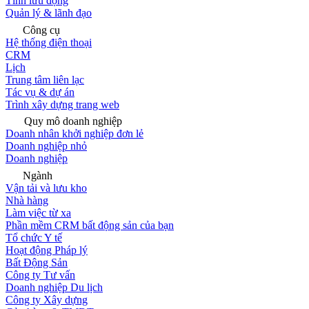
Tính lưu động
Quản lý & lãnh đạo
Công cụ
Hệ thống điện thoại
CRM
Lịch
Trung tâm liên lạc
Tác vụ & dự án
Trình xây dựng trang web
Quy mô doanh nghiệp
Doanh nhân khởi nghiệp đơn lẻ
Doanh nghiệp nhỏ
Doanh nghiệp
Ngành
Vận tải và lưu kho
Nhà hàng
Làm việc từ xa
Phần mềm CRM bất động sản của bạn
Tổ chức Y tế
Hoạt động Pháp lý
Bất Động Sản
Công ty Tư vấn
Doanh nghiệp Du lịch
Công ty Xây dựng