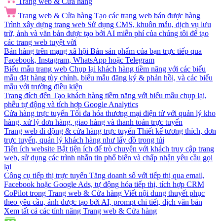
Trang web & Cửa hàng
Trang web & Cửa hàng
Tạo các trang web bán được hàng
Trình xây dựng trang web
Sử dụng CMS, khuôn mẫu, dịch vụ lưu
trữ, ảnh và văn bản được tạo bởi AI miễn phí của chúng tôi để tạo
các trang web tuyệt vời
Bán hàng trên mạng xã hội
Bán sản phẩm của bạn trực tiếp qua
Facebook, Instagram, WhatsApp hoặc Telegram
Biểu mẫu trang web
Chụp lại khách hàng tiềm năng với các biểu
mẫu đặt hàng tùy chỉnh, biểu mẫu đăng ký & phản hồi, và các biểu
mẫu với trường điều kiện
Trang đích đến
Tạo khách hàng tiềm năng với biểu mẫu chụp lại,
phễu tự động và tích hợp Google Analytics
Cửa hàng trực tuyến
Tối đa hóa thương mại điện tử với quản lý kho
hàng, xử lý đơn hàng, giao hàng và thanh toán trực tuyến
Trang web di động & cửa hàng trực tuyến
Thiết kế tương thích, đơn
trực tuyến, quản lý khách hàng như lấy đồ trong túi
Tiện ích website
Bật tiện ích để trò chuyện với khách truy cập trang
web, sử dụng các trình nhắn tin phổ biến và chấp nhận yêu cầu gọi
lại
Công cụ tiếp thị trực tuyến
Tăng doanh số với tiếp thị qua email,
Facebook hoặc Google Ads, tự động hóa tiếp thị, tích hợp CRM
CoPilot trong Trang web & Cửa hàng
Viết nội dung thuyết phục
theo yêu cầu, ảnh được tạo bởi AI, prompt chi tiết, dịch văn bản
Xem tất cả các tính năng Trang web & Cửa hàng