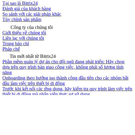
Tại sao là Bitrix24
Đánh giá của khách hàng
So sánh với các giải pháp khác
Tùy chỉnh sản phẩm
Công ty của chúng tôi
Giới thiệu về chúng tôi
Liên lạc với chúng tôi
Trong báo chí
Pháp chế
Tin mới nhất từ Bitrix24
Phần mềm quản lý dự án cho đội ngũ đang phát triển: Hãy chọn
dựa trên quy trình bàn giao công việc, không phải số lượng tính
năng
Onboarding theo hướng tạo thành công đầu tiên cho các nhóm bắt
đầu làm việc trên thiết bị di động
Trước khi kết nối các ứng dụng, hãy kiểm tra quy trình làm việc trên
thiết bị di động mà nhân viên thực sự sử dụng
Bắt đầu ngay
Đăng nhập
Đăng nhập
My account
Bitrix24 của bạn