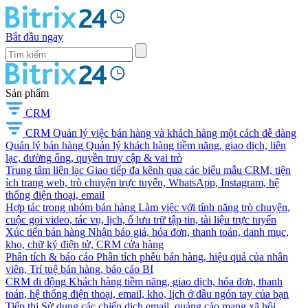
Bắt đầu ngay
Sản phẩm
CRM
CRM
Quản lý việc bán hàng và khách hàng một cách dễ dàng
Quản lý bán hàng
Quản lý khách hàng tiềm năng, giao dịch, liên
lạc, đường ống, quyền truy cập & vai trò
Trung tâm liên lạc
Giao tiếp đa kênh qua các biểu mẫu CRM, tiện
ích trang web, trò chuyện trực tuyến, WhatsApp, Instagram, hệ
thống điện thoại, email
Hợp tác trong nhóm bán hàng
Làm việc với tính năng trò chuyện,
cuộc gọi video, tác vụ, lịch, ổ lưu trữ tập tin, tài liệu trực tuyến
Xúc tiến bán hàng
Nhận báo giá, hóa đơn, thanh toán, danh mục,
kho, chữ ký điện tử, CRM cửa hàng
Phân tích & báo cáo
Phân tích phễu bán hàng, hiệu quả của nhân
viên, Trí tuệ bán hàng, báo cáo BI
CRM di động
Khách hàng tiềm năng, giao dịch, hóa đơn, thanh
toán, hệ thống điện thoại, email, kho, lịch ở đầu ngón tay của bạn
Tiếp thị
Sử dụng các chiến dịch email, quảng cáo mạng xã hội,