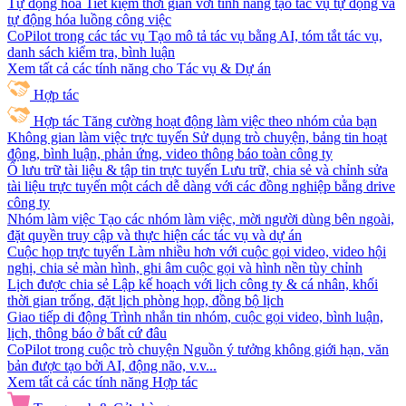
Tự động hóa
Tiết kiệm thời gian với tính năng tạo tác vụ tự động và
tự động hóa luồng công việc
CoPilot trong các tác vụ
Tạo mô tả tác vụ bằng AI, tóm tắt tác vụ,
danh sách kiểm tra, bình luận
Xem tất cả các tính năng cho Tác vụ & Dự án
Hợp tác
Hợp tác
Tăng cường hoạt động làm việc theo nhóm của bạn
Không gian làm việc trực tuyến
Sử dụng trò chuyện, bảng tin hoạt
động, bình luận, phản ứng, video thông báo toàn công ty
Ổ lưu trữ tài liệu & tập tin trực tuyến
Lưu trữ, chia sẻ và chỉnh sửa
tài liệu trực tuyến một cách dễ dàng với các đồng nghiệp bằng drive
công ty
Nhóm làm việc
Tạo các nhóm làm việc, mời người dùng bên ngoài,
đặt quyền truy cập và thực hiện các tác vụ và dự án
Cuộc họp trực tuyến
Làm nhiều hơn với cuộc gọi video, video hội
nghị, chia sẻ màn hình, ghi âm cuộc gọi và hình nền tùy chỉnh
Lịch được chia sẻ
Lập kế hoạch với lịch công ty & cá nhân, khối
thời gian trống, đặt lịch phòng họp, đồng bộ lịch
Giao tiếp di động
Trình nhắn tin nhóm, cuộc gọi video, bình luận,
lịch, thông báo ở bất cứ đâu
CoPilot trong cuộc trò chuyện
Nguồn ý tưởng không giới hạn, văn
bản được tạo bởi AI, động não, v.v...
Xem tất cả các tính năng Hợp tác