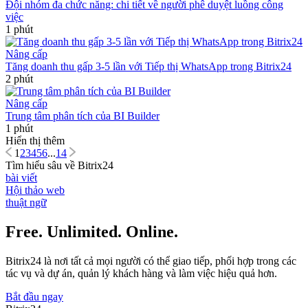
Đội nhóm đa chức năng: chi tiết về người phê duyệt luồng công
việc
1 phút
Nâng cấp
Tăng doanh thu gấp 3-5 lần với Tiếp thị WhatsApp trong Bitrix24
2 phút
Nâng cấp
Trung tâm phân tích của BI Builder
1 phút
Hiển thị thêm
1
2
3
4
5
6
...
14
Tìm hiểu sâu về Bitrix24
bài viết
Hội thảo web
thuật ngữ
Free. Unlimited. Online.
Bitrix24 là nơi tất cả mọi người có thể giao tiếp, phối hợp trong các
tác vụ và dự án, quản lý khách hàng và làm việc hiệu quả hơn.
Bắt đầu ngay