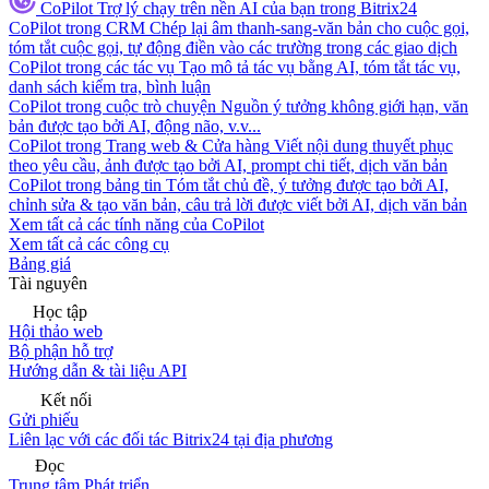
CoPilot
Trợ lý chạy trên nền AI của bạn trong Bitrix24
CoPilot trong CRM
Chép lại âm thanh-sang-văn bản cho cuộc gọi,
tóm tắt cuộc gọi, tự động điền vào các trường trong các giao dịch
CoPilot trong các tác vụ
Tạo mô tả tác vụ bằng AI, tóm tắt tác vụ,
danh sách kiểm tra, bình luận
CoPilot trong cuộc trò chuyện
Nguồn ý tưởng không giới hạn, văn
bản được tạo bởi AI, động não, v.v...
CoPilot trong Trang web & Cửa hàng
Viết nội dung thuyết phục
theo yêu cầu, ảnh được tạo bởi AI, prompt chi tiết, dịch văn bản
CoPilot trong bảng tin
Tóm tắt chủ đề, ý tưởng được tạo bởi AI,
chỉnh sửa & tạo văn bản, câu trả lời được viết bởi AI, dịch văn bản
Xem tất cả các tính năng của CoPilot
Xem tất cả các công cụ
Bảng giá
Tài nguyên
Học tập
Hội thảo web
Bộ phận hỗ trợ
Hướng dẫn & tài liệu API
Kết nối
Gửi phiếu
Liên lạc với các đối tác Bitrix24 tại địa phương
Đọc
Trung tâm Phát triển