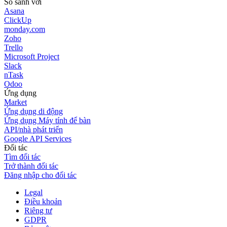
So sánh với
Asana
ClickUp
monday.com
Zoho
Trello
Microsoft Project
Slack
nTask
Odoo
Ứng dụng
Market
Ứng dụng di động
Ứng dụng Máy tính để bàn
API/nhà phát triển
Google API Services
Đối tác
Tìm đối tác
Trở thành đối tác
Đăng nhập cho đối tác
Legal
Điều khoản
Riêng tư
GDPR