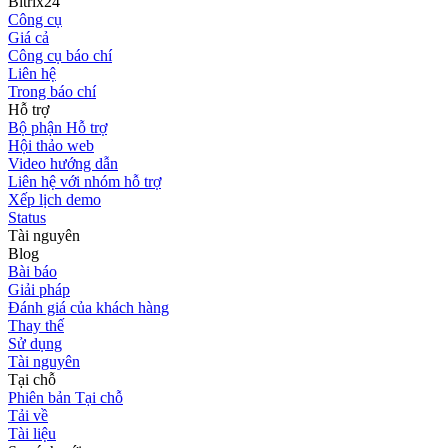
Bitrix24
Công cụ
Giá cả
Công cụ báo chí
Liên hệ
Trong báo chí
Hỗ trợ
Bộ phận Hỗ trợ
Hội thảo web
Video hướng dẫn
Liên hệ với nhóm hỗ trợ
Xếp lịch demo
Status
Tài nguyên
Blog
Bài báo
Giải pháp
Đánh giá của khách hàng
Thay thế
Sử dụng
Tài nguyên
Tại chỗ
Phiên bản Tại chỗ
Tải về
Tài liệu