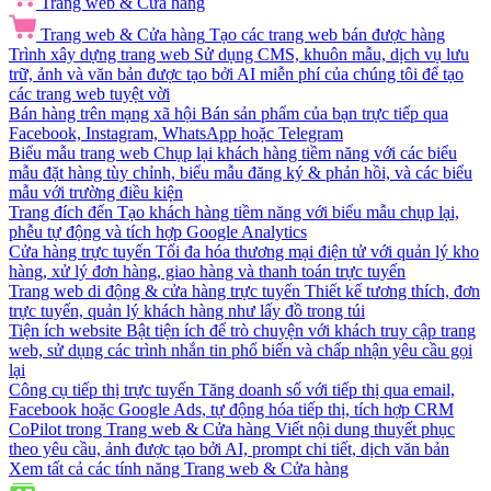
Trang web & Cửa hàng
Trang web & Cửa hàng
Tạo các trang web bán được hàng
Trình xây dựng trang web
Sử dụng CMS, khuôn mẫu, dịch vụ lưu
trữ, ảnh và văn bản được tạo bởi AI miễn phí của chúng tôi để tạo
các trang web tuyệt vời
Bán hàng trên mạng xã hội
Bán sản phẩm của bạn trực tiếp qua
Facebook, Instagram, WhatsApp hoặc Telegram
Biểu mẫu trang web
Chụp lại khách hàng tiềm năng với các biểu
mẫu đặt hàng tùy chỉnh, biểu mẫu đăng ký & phản hồi, và các biểu
mẫu với trường điều kiện
Trang đích đến
Tạo khách hàng tiềm năng với biểu mẫu chụp lại,
phễu tự động và tích hợp Google Analytics
Cửa hàng trực tuyến
Tối đa hóa thương mại điện tử với quản lý kho
hàng, xử lý đơn hàng, giao hàng và thanh toán trực tuyến
Trang web di động & cửa hàng trực tuyến
Thiết kế tương thích, đơn
trực tuyến, quản lý khách hàng như lấy đồ trong túi
Tiện ích website
Bật tiện ích để trò chuyện với khách truy cập trang
web, sử dụng các trình nhắn tin phổ biến và chấp nhận yêu cầu gọi
lại
Công cụ tiếp thị trực tuyến
Tăng doanh số với tiếp thị qua email,
Facebook hoặc Google Ads, tự động hóa tiếp thị, tích hợp CRM
CoPilot trong Trang web & Cửa hàng
Viết nội dung thuyết phục
theo yêu cầu, ảnh được tạo bởi AI, prompt chi tiết, dịch văn bản
Xem tất cả các tính năng Trang web & Cửa hàng