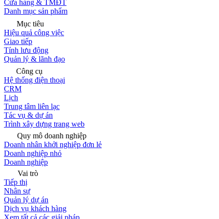
Cửa hàng & TMĐT
Danh mục sản phẩm
Mục tiêu
Hiệu quả công việc
Giao tiếp
Tính lưu động
Quản lý & lãnh đạo
Công cụ
Hệ thống điện thoại
CRM
Lịch
Trung tâm liên lạc
Tác vụ & dự án
Trình xây dựng trang web
Quy mô doanh nghiệp
Doanh nhân khởi nghiệp đơn lẻ
Doanh nghiệp nhỏ
Doanh nghiệp
Vai trò
Tiếp thị
Nhân sự
Quản lý dự án
Dịch vụ khách hàng
Xem tất cả các giải pháp