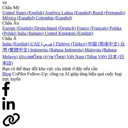
vn
Châu Mỹ
United States (English)
América Latina (Español)
Brasil (Português)
México (Español)
Colombia (Español)
Châu Âu
Europe (English)
Deutschland (Deutsch)
France (Français)
Polska
(Polski)
Italia (Italiano)
United Kingdom (English)
Châu Á
India (English)
UAE (عربي)
Türkiye (Türkçe)
中国 (简体中文)
台
灣 (繁體中文)
Indonesia (Bahasa Indonesia)
Malaysia (Bahasa
Melayu)
ประเทศไทย (ภาษาไทย)
Việt Nam (Tiếng Việt)
日本 (日
本語)
Bạn có thể thay đổi khu vực của mình ở đây nếu cần
Blog
CoPilot Follow-Up: công cụ AI giúp tăng hiệu quả cuộc họp
trực tuyến