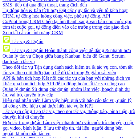
SMS, tiếp thị qua điện thoại, trang đích đến
Tự động hóa & bản tích hợp
Đặt các quy tắc và yếu tố kích hoạt
CRM, tự động hóa luồng công việc, phễu tự động, API
CoPilot trong CRM
Chép lại âm thanh-sang-văn bản cho cuộc gọi,
tóm tắt cuộc gọi, tự động điền vào các trường trong các giao dịch
Xem tất cả các tính năng CRM
Tác vụ & Dự án
Tác vụ & Dự án
Hoàn thành công việc dễ dàng & nhanh hơn
Quản lý tác vụ
Chọn giữa bảng Kanban, biểu đồ Gantt, Scrum,
danh sách tác vụ
Theo dõi tác vụ
Tận dụng danh sách kiểm tra & tác vụ con, tóm tắt
tác vụ, theo dõi thời gian, chế độ tập trung & giám sát viên
API & bản tích hợp
Kết nối các tác vụ của bạn với những dịch vụ
khác qua bản tích hợp API để tự động hoàn tất tác vụ nâng cao
Quản lý dự án
Sử dụng các dự án, nhóm làm việc, hoạch định dự
án, vai trò, quyền truy cập
Hiệu quả nhân viên
Làm việc hiệu quả với báo cáo tác vụ, quản lý
tải công việc, hiệu quả thực hiện tác vụ & KPI
Tác vụ di động
Tạo tác vụ, theo dõi tác vụ, thông báo, bình luận, trò
chuyện khi di chuyển
Hợp tác trong dự án
Làm việc nhanh hơn với cuộc trò chuyện, cuộc
gọi video, bình luận, ổ lưu trữ tập tin, tài liệu, người dùng bên
ngoài, khuôn mẫu tác vụ