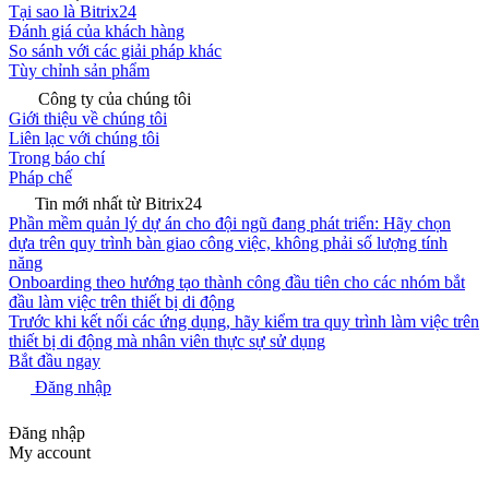
Tại sao là Bitrix24
Đánh giá của khách hàng
So sánh với các giải pháp khác
Tùy chỉnh sản phẩm
Công ty của chúng tôi
Giới thiệu về chúng tôi
Liên lạc với chúng tôi
Trong báo chí
Pháp chế
Tin mới nhất từ Bitrix24
Phần mềm quản lý dự án cho đội ngũ đang phát triển: Hãy chọn
dựa trên quy trình bàn giao công việc, không phải số lượng tính
năng
Onboarding theo hướng tạo thành công đầu tiên cho các nhóm bắt
đầu làm việc trên thiết bị di động
Trước khi kết nối các ứng dụng, hãy kiểm tra quy trình làm việc trên
thiết bị di động mà nhân viên thực sự sử dụng
Bắt đầu ngay
Đăng nhập
Đăng nhập
My account