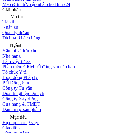
Mẹo & tin tức cập nhật cho Bitrix24
Giải pháp
Vai trò
Tiếp thị
Nhân sự
Quản lý dự án
Dịch vụ khách hàng
Ngành
Vận tải và lưu kho
Nhà hàng
Làm việc từ xa
Phần mềm CRM bất động sản của bạn
Tổ chức Y tế
Hoạt động Pháp lý
Bất Động Sản
Công ty Tư vấn
Doanh nghiệp Du lịch
Công ty Xây dựng
Cửa hàng & TMĐT
Danh mục sản phẩm
Mục tiêu
Hiệu quả công việc
Giao tiếp