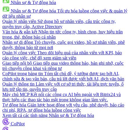
Nhân sự & Tự động hóa
Nhân sự & Tự động hóa
Tối ưu hóa luồng công việc & quản lý
dữ liệu nhân sự
Quản lý nhân viên
Sử dụng hồ sơ nhân viên, cấu trúc công ty,
quyền truy cập, Active Directory
Văn hóa & gắn kết
Nhận tin tức công ty, bình chọn, huy hiệu trân
trọng, thẻ, thông báo cá nhân
Nhân sự di động
Trò chuyện, cuộc gọi video, hồ sơ nhân viên, phê
duyệt, thông báo từ mọi nơi
Quản lý công việc
Theo dõi hiệu quả của nhân viên với KPI, báo
cáo công việc, chế độ xem giám sát viên
Giao tiếp nội bộ
Giao tiếp qua video thông báo, bản ghi nhớ, cuộc
trò chuyện công khai và riêng tư
CoPilot trong bảng tin
Tóm tắt chủ đề, ý tưởng được tạo bởi AI,
chỉnh sửa & tạo văn bản, câu trả lời được viết bởi AI, dịch văn bản
Quản lý thông tin
Làm việc với cơ sở tri thức, tài liệu trực tuyến, ổ
lưu trữ tập tin, quyền truy cập
Máy chủ MCP
Kết nối các công cụ AI bên ngoài với Bitrix24 và
thực hiện các thao tác bảo mật trong không gian làm việc.
Tự động hóa
Giản lược hoạt động với yêu cầu, phê duyệt, báo cáo
chi phí, RPA, tự động hóa luồng công việc
Xem tất cả các tính năng Nhân sự & Tự động hóa
CoPilot