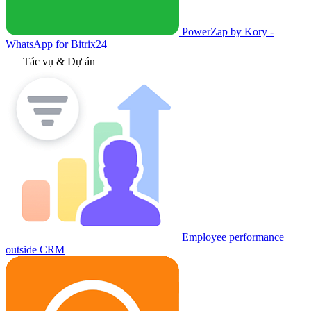
PowerZap by Kory -
WhatsApp for Bitrix24
Tác vụ & Dự án
Employee performance
outside CRM