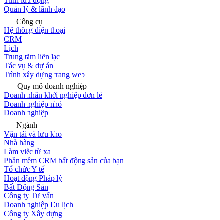
Tính lưu động
Quản lý & lãnh đạo
Công cụ
Hệ thống điện thoại
CRM
Lịch
Trung tâm liên lạc
Tác vụ & dự án
Trình xây dựng trang web
Quy mô doanh nghiệp
Doanh nhân khởi nghiệp đơn lẻ
Doanh nghiệp nhỏ
Doanh nghiệp
Ngành
Vận tải và lưu kho
Nhà hàng
Làm việc từ xa
Phần mềm CRM bất động sản của bạn
Tổ chức Y tế
Hoạt động Pháp lý
Bất Động Sản
Công ty Tư vấn
Doanh nghiệp Du lịch
Công ty Xây dựng