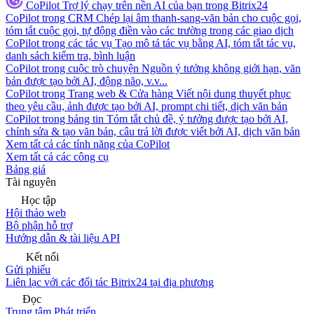
CoPilot
Trợ lý chạy trên nền AI của bạn trong Bitrix24
CoPilot trong CRM
Chép lại âm thanh-sang-văn bản cho cuộc gọi,
tóm tắt cuộc gọi, tự động điền vào các trường trong các giao dịch
CoPilot trong các tác vụ
Tạo mô tả tác vụ bằng AI, tóm tắt tác vụ,
danh sách kiểm tra, bình luận
CoPilot trong cuộc trò chuyện
Nguồn ý tưởng không giới hạn, văn
bản được tạo bởi AI, động não, v.v...
CoPilot trong Trang web & Cửa hàng
Viết nội dung thuyết phục
theo yêu cầu, ảnh được tạo bởi AI, prompt chi tiết, dịch văn bản
CoPilot trong bảng tin
Tóm tắt chủ đề, ý tưởng được tạo bởi AI,
chỉnh sửa & tạo văn bản, câu trả lời được viết bởi AI, dịch văn bản
Xem tất cả các tính năng của CoPilot
Xem tất cả các công cụ
Bảng giá
Tài nguyên
Học tập
Hội thảo web
Bộ phận hỗ trợ
Hướng dẫn & tài liệu API
Kết nối
Gửi phiếu
Liên lạc với các đối tác Bitrix24 tại địa phương
Đọc
Trung tâm Phát triển