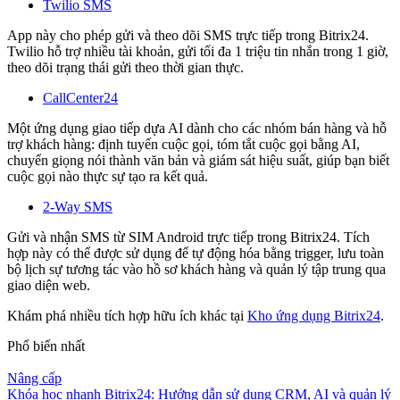
Twilio SMS
App này cho phép gửi và theo dõi SMS trực tiếp trong Bitrix24.
Twilio hỗ trợ nhiều tài khoản, gửi tối đa 1 triệu tin nhắn trong 1 giờ,
theo dõi trạng thái gửi theo thời gian thực.
CallCenter24
Một ứng dụng giao tiếp dựa AI dành cho các nhóm bán hàng và hỗ
trợ khách hàng: định tuyến cuộc gọi, tóm tắt cuộc gọi bằng AI,
chuyển giọng nói thành văn bản và giám sát hiệu suất, giúp bạn biết
cuộc gọi nào thực sự tạo ra kết quả.
2-Way SMS
Gửi và nhận SMS từ SIM Android trực tiếp trong Bitrix24. Tích
hợp này có thể được sử dụng để tự động hóa bằng trigger, lưu toàn
bộ lịch sự tương tác vào hồ sơ khách hàng và quản lý tập trung qua
giao diện web.
Khám phá nhiều tích hợp hữu ích khác tại
Kho ứng dụng Bitrix24
.
Phổ biến nhất
Nâng cấp
Khóa học nhanh Bitrix24: Hướng dẫn sử dụng CRM, AI và quản lý