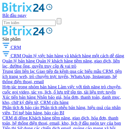
Bắt đầu ngay
Sản phẩm
CRM
CRM
Quản lý việc bán hàng và khách hàng một cách dễ dàng
Quản lý bán hàng
Quản lý khách hàng tiềm năng, giao dịch, liên
lạc, đường ống, quyền truy cập & vai trò
Trung tâm liên lạc
Giao tiếp đa kênh qua các biểu mẫu CRM, tiện
ích trang web, trò chuyện trực tuyến, WhatsApp, Instagram, hệ
thống điện thoại, email
Hợp tác trong nhóm bán hàng
Làm việc với tính năng trò chuyện,
cuộc gọi video, tác vụ, lịch, ổ lưu trữ tập tin, tài liệu trực tuyến
Xúc tiến bán hàng
Nhận báo giá, hóa đơn, thanh toán, danh mục,
kho, chữ ký điện tử, CRM cửa hàng
Phân tích & báo cáo
Phân tích phễu bán hàng, hiệu quả của nhân
viên, Trí tuệ bán hàng, báo cáo BI
CRM di động
Khách hàng tiềm năng, giao dịch, hóa đơn, thanh
toán, hệ thống điện thoại, email, kho, lịch ở đầu ngón tay của bạn
Tiếp thị
Sử dụng các chiến dịch email, quảng cáo mạng xã hội,