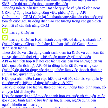
SMS, tiếp thị qua điện thoại, trang đích đến
Tự động hóa & bản tích hợp
Đặt các quy tắc và yếu tố kích hoạt
CRM, tự động hóa luồng công việc, phễu tự động, API
CoPilot trong CRM
Chép lại âm thanh-sang-văn bản cho cuộc gọi,
tóm tắt cuộc gọi, tự động điền vào các trường trong các giao dịch
Xem tất cả các tính năng CRM
Tác vụ & Dự án
Tác vụ & Dự án
Hoàn thành công việc dễ dàng & nhanh hơn
Quản lý tác vụ
Chọn giữa bảng Kanban, biểu đồ Gantt, Scrum,
danh sách tác vụ
Theo dõi tác vụ
Tận dụng danh sách kiểm tra & tác vụ con, tóm tắt
tác vụ, theo dõi thời gian, chế độ tập trung & giám sát viên
API & bản tích hợp
Kết nối các tác vụ của bạn với những dịch vụ
khác qua bản tích hợp API để tự động hoàn tất tác vụ nâng cao
Quản lý dự án
Sử dụng các dự án, nhóm làm việc, hoạch định dự
án, vai trò, quyền truy cập
Hiệu quả nhân viên
Làm việc hiệu quả với báo cáo tác vụ, quản lý
tải công việc, hiệu quả thực hiện tác vụ & KPI
Tác vụ di động
Tạo tác vụ, theo dõi tác vụ, thông báo, bình luận, trò
chuyện khi di chuyển
Hợp tác trong dự án
Làm việc nhanh hơn với cuộc trò chuyện, cuộc
gọi video, bình luận, ổ lưu trữ tập tin, tài liệu, người dùng bên
ngoài, khuôn mẫu tác vụ