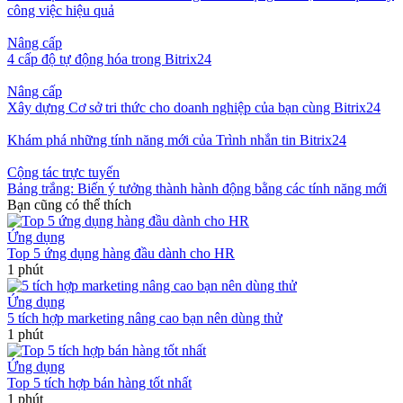
công việc hiệu quả
Nâng cấp
4 cấp độ tự động hóa trong Bitrix24
Nâng cấp
Xây dựng Cơ sở tri thức cho doanh nghiệp của bạn cùng Bitrix24
Khám phá những tính năng mới của Trình nhắn tin Bitrix24
Cộng tác trực tuyến
Bảng trắng: Biến ý tưởng thành hành động bằng các tính năng mới
Bạn cũng có thể thích
Ứng dụng
Top 5 ứng dụng hàng đầu dành cho HR
1 phút
Ứng dụng
5 tích hợp marketing nâng cao bạn nên dùng thử
1 phút
Ứng dụng
Top 5 tích hợp bán hàng tốt nhất
1 phút