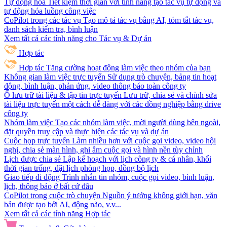
Tự động hóa
Tiết kiệm thời gian với tính năng tạo tác vụ tự động và
tự động hóa luồng công việc
CoPilot trong các tác vụ
Tạo mô tả tác vụ bằng AI, tóm tắt tác vụ,
danh sách kiểm tra, bình luận
Xem tất cả các tính năng cho Tác vụ & Dự án
Hợp tác
Hợp tác
Tăng cường hoạt động làm việc theo nhóm của bạn
Không gian làm việc trực tuyến
Sử dụng trò chuyện, bảng tin hoạt
động, bình luận, phản ứng, video thông báo toàn công ty
Ổ lưu trữ tài liệu & tập tin trực tuyến
Lưu trữ, chia sẻ và chỉnh sửa
tài liệu trực tuyến một cách dễ dàng với các đồng nghiệp bằng drive
công ty
Nhóm làm việc
Tạo các nhóm làm việc, mời người dùng bên ngoài,
đặt quyền truy cập và thực hiện các tác vụ và dự án
Cuộc họp trực tuyến
Làm nhiều hơn với cuộc gọi video, video hội
nghị, chia sẻ màn hình, ghi âm cuộc gọi và hình nền tùy chỉnh
Lịch được chia sẻ
Lập kế hoạch với lịch công ty & cá nhân, khối
thời gian trống, đặt lịch phòng họp, đồng bộ lịch
Giao tiếp di động
Trình nhắn tin nhóm, cuộc gọi video, bình luận,
lịch, thông báo ở bất cứ đâu
CoPilot trong cuộc trò chuyện
Nguồn ý tưởng không giới hạn, văn
bản được tạo bởi AI, động não, v.v...
Xem tất cả các tính năng Hợp tác