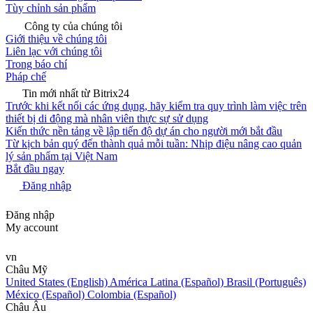
Tùy chỉnh sản phẩm
Công ty của chúng tôi
Giới thiệu về chúng tôi
Liên lạc với chúng tôi
Trong báo chí
Pháp chế
Tin mới nhất từ Bitrix24
Trước khi kết nối các ứng dụng, hãy kiểm tra quy trình làm việc trên
thiết bị di động mà nhân viên thực sự sử dụng
Kiến thức nền tảng về lập tiến độ dự án cho người mới bắt đầu
Từ kịch bản quý đến thành quả mỗi tuần: Nhịp điệu nâng cao quản
lý sản phẩm tại Việt Nam
Bắt đầu ngay
Đăng nhập
Đăng nhập
My account
vn
Châu Mỹ
United States (English)
América Latina (Español)
Brasil (Português)
México (Español)
Colombia (Español)
Châu Âu