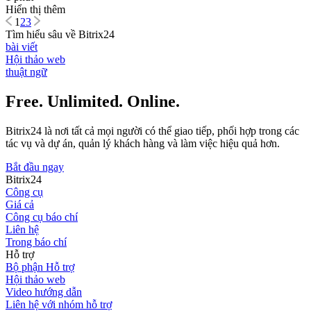
Hiển thị thêm
1
2
3
Tìm hiểu sâu về Bitrix24
bài viết
Hội thảo web
thuật ngữ
Free. Unlimited. Online.
Bitrix24 là nơi tất cả mọi người có thể giao tiếp, phối hợp trong các
tác vụ và dự án, quản lý khách hàng và làm việc hiệu quả hơn.
Bắt đầu ngay
Bitrix24
Công cụ
Giá cả
Công cụ báo chí
Liên hệ
Trong báo chí
Hỗ trợ
Bộ phận Hỗ trợ
Hội thảo web
Video hướng dẫn
Liên hệ với nhóm hỗ trợ