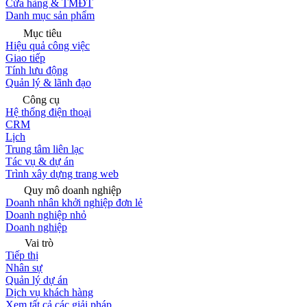
Cửa hàng & TMĐT
Danh mục sản phẩm
Mục tiêu
Hiệu quả công việc
Giao tiếp
Tính lưu động
Quản lý & lãnh đạo
Công cụ
Hệ thống điện thoại
CRM
Lịch
Trung tâm liên lạc
Tác vụ & dự án
Trình xây dựng trang web
Quy mô doanh nghiệp
Doanh nhân khởi nghiệp đơn lẻ
Doanh nghiệp nhỏ
Doanh nghiệp
Vai trò
Tiếp thị
Nhân sự
Quản lý dự án
Dịch vụ khách hàng
Xem tất cả các giải pháp