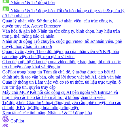
Nhân sự & Tự động hóa
Nhân sự & Tự động hóa
Tối ưu hóa luồng công việc & quản lý
dữ liệu nhân sự
Quản lý nhân viên
Sử dụng hồ sơ nhân viên, cấu trúc công ty,
quyền truy cập, Active Directory
Văn hóa & gắn kết
Nhận tin tức công ty, bình chọn, huy hiệu trân
trọng, thẻ, thông báo cá nhân
Nhân sự di động
Trò chuyện, cuộc gọi video, hồ sơ nhân viên, phê
duyệt, thông báo từ mọi nơi
Quản lý công việc
Theo dõi hiệu quả của nhân viên với KPI, báo
cáo công việc, chế độ xem giám sát viên
Giao tiếp nội bộ
Giao tiếp qua video thông báo, bản ghi nhớ, cuộc
trò chuyện công khai và riêng tư
CoPilot trong bảng tin
Tóm tắt chủ đề, ý tưởng được tạo bởi AI,
chỉnh sửa & tạo văn bản, câu trả lời được viết bởi AI, dịch văn bản
Quản lý thông tin
Làm việc với cơ sở tri thức, tài liệu trực tuyến, ổ
lưu trữ tập tin, quyền truy cập
Máy chủ MCP
Kết nối các công cụ AI bên ngoài với Bitrix24 và
thực hiện các thao tác bảo mật trong không gian làm việc.
Tự động hóa
Giản lược hoạt động với yêu cầu, phê duyệt, báo cáo
chi phí, RPA, tự động hóa luồng công việc
Xem tất cả các tính năng Nhân sự & Tự động hóa
CoPilot