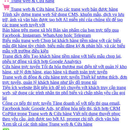
Trang web & Cửa hàng
Trang web & Cửa hàng
Tạo các trang web bán được hàng
Trình xây dựng trang web
Sử dụng CMS, khuôn mẫu, dịch vụ lưu
trữ, ảnh và văn bản được tạo bởi AI miễn phí của chúng tôi để tạo
các trang web tuyệt vời
Bán hàng trên mạng xã hội
Bán sản phẩm của bạn trực tiếp qua
Facebook, Instagram, WhatsApp hoặc Telegram
Biểu mẫu trang web
Chụp lại khách hàng tiềm năng với các biểu
mẫu đặt hàng tùy chỉnh, biểu mẫu đăng ký & phản hồi, và các biểu
mẫu với trường điều kiện
Trang đích đến
Tạo khách hàng tiềm năng với biểu mẫu chụp lại,
phễu tự động và tích hợp Google Analytics
Cửa hàng trực tuyến
Tối đa hóa thương mại điện tử với quản lý kho
hàng, xử lý đơn hàng, giao hàng và thanh toán trực tuyến
Trang web di động & cửa hàng trực tuyến
Thiết kế tương thích, đơn
trực tuyến, quản lý khách hàng như lấy đồ trong túi
Tiện ích website
Bật tiện ích để trò chuyện với khách truy cập trang
web, sử dụng các trình nhắn tin phổ biến và chấp nhận yêu cầu gọi
lại
Công cụ tiếp thị trực tuyến
Tăng doanh số với tiếp thị qua email,
Facebook hoặc Google Ads, tự động hóa tiếp thị, tích hợp CRM
CoPilot trong Trang web & Cửa hàng
Viết nội dung thuyết phục
theo yêu cầu, ảnh được tạo bởi AI, prompt chi tiết, dịch văn bản
Xem tất cả các tính năng Trang web & Cửa hàng