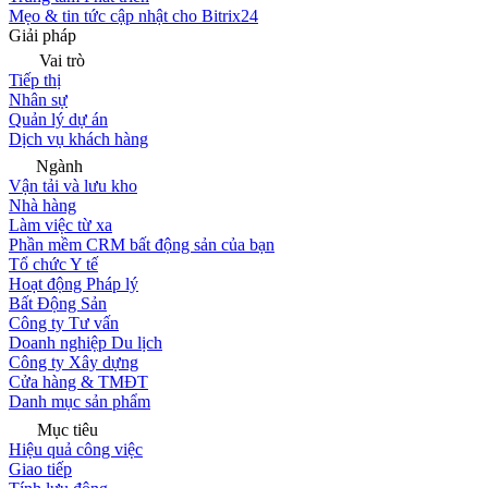
Mẹo & tin tức cập nhật cho Bitrix24
Giải pháp
Vai trò
Tiếp thị
Nhân sự
Quản lý dự án
Dịch vụ khách hàng
Ngành
Vận tải và lưu kho
Nhà hàng
Làm việc từ xa
Phần mềm CRM bất động sản của bạn
Tổ chức Y tế
Hoạt động Pháp lý
Bất Động Sản
Công ty Tư vấn
Doanh nghiệp Du lịch
Công ty Xây dựng
Cửa hàng & TMĐT
Danh mục sản phẩm
Mục tiêu
Hiệu quả công việc
Giao tiếp