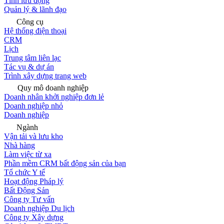
Tính lưu động
Quản lý & lãnh đạo
Công cụ
Hệ thống điện thoại
CRM
Lịch
Trung tâm liên lạc
Tác vụ & dự án
Trình xây dựng trang web
Quy mô doanh nghiệp
Doanh nhân khởi nghiệp đơn lẻ
Doanh nghiệp nhỏ
Doanh nghiệp
Ngành
Vận tải và lưu kho
Nhà hàng
Làm việc từ xa
Phần mềm CRM bất động sản của bạn
Tổ chức Y tế
Hoạt động Pháp lý
Bất Động Sản
Công ty Tư vấn
Doanh nghiệp Du lịch
Công ty Xây dựng