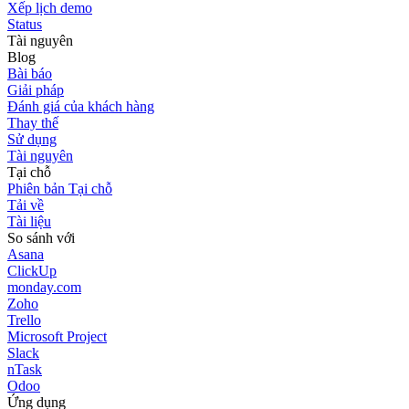
Xếp lịch demo
Status
Tài nguyên
Blog
Bài báo
Giải pháp
Đánh giá của khách hàng
Thay thế
Sử dụng
Tài nguyên
Tại chỗ
Phiên bản Tại chỗ
Tải về
Tài liệu
So sánh với
Asana
ClickUp
monday.com
Zoho
Trello
Microsoft Project
Slack
nTask
Odoo
Ứng dụng