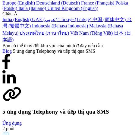
Europe (English)
Deutschland (Deutsch)
France (Français)
Polska
(Polski)
Italia (Italiano)
United Kingdom (English)
Châu Á
India (English)
UAE (عربي)
Türkiye (Türkçe)
中国 (简体中文)
台
灣 (繁體中文)
Indonesia (Bahasa Indonesia)
Malaysia (Bahasa
Melayu)
ประเทศไทย (ภาษาไทย)
Việt Nam (Tiếng Việt)
日本 (日
本語)
Bạn có thể thay đổi khu vực của mình ở đây nếu cần
Blog
5 ứng dụng Telephony và tiếp thị qua SMS
5 ứng dụng Telephony và tiếp thị qua SMS
Ứng dụng
2 phút