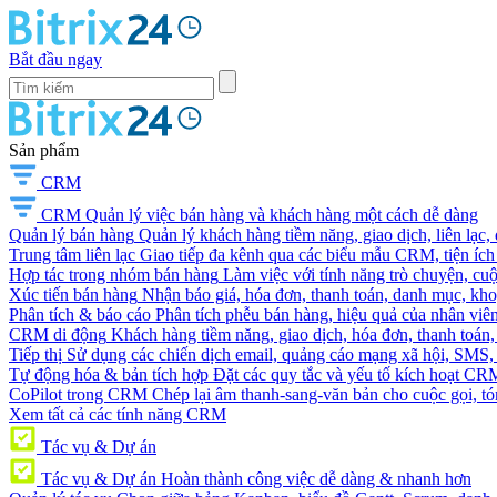
Bắt đầu ngay
Sản phẩm
CRM
CRM
Quản lý việc bán hàng và khách hàng một cách dễ dàng
Quản lý bán hàng
Quản lý khách hàng tiềm năng, giao dịch, liên lạc,
Trung tâm liên lạc
Giao tiếp đa kênh qua các biểu mẫu CRM, tiện ích 
Hợp tác trong nhóm bán hàng
Làm việc với tính năng trò chuyện, cuộc g
Xúc tiến bán hàng
Nhận báo giá, hóa đơn, thanh toán, danh mục, kh
Phân tích & báo cáo
Phân tích phễu bán hàng, hiệu quả của nhân viên
CRM di động
Khách hàng tiềm năng, giao dịch, hóa đơn, thanh toán, 
Tiếp thị
Sử dụng các chiến dịch email, quảng cáo mạng xã hội, SMS, ti
Tự động hóa & bản tích hợp
Đặt các quy tắc và yếu tố kích hoạt CR
CoPilot trong CRM
Chép lại âm thanh-sang-văn bản cho cuộc gọi, tóm
Xem tất cả các tính năng CRM
Tác vụ & Dự án
Tác vụ & Dự án
Hoàn thành công việc dễ dàng & nhanh hơn