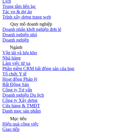
Lịch
Trung tâm liên lạc
Tác vụ & dự án
Trình xây dựng trang web
Quy mô doanh nghiệp
Doanh nhân khởi nghiệp đơn lẻ
Doanh nghiệp nhỏ
Doanh nghiệp
Ngành
Vận tải và lưu kho
Nhà hàng
Làm việc từ xa
Phần mềm CRM bất động sản của bạn
Tổ chức Y tế
Hoạt động Pháp lý
Bất Động Sản
Công ty Tư vấn
Doanh nghiệp Du lịch
Công ty Xây dựng
Cửa hàng & TMĐT
Danh mục sản phẩm
Mục tiêu
Hiệu quả công việc
Giao tiếp