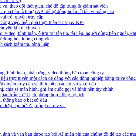
sách tác vụ
 vụ, theo dõi thời gian, chế độ tập trung & giám sát viên
c qua bản tích hợp API để tự động hoàn tất tác vụ nâng cao
ai trò, quyền truy cập
i công việc, hiệu quả thực hiện tác vụ & KPI
 chuyện khi di chuyển
 video, bình luận, ổ lưu trữ tập tin, tài liệu, người dùng bên ngoài, k
 tự động hóa luồng công việc
h sách kiểm tra, bình luận
ng, bình luận, phản ứng, video thông báo toàn công ty
i liệu trực tuyến một cách dễ dàng với các đồng nghiệp bằng drive công
t quyền truy cập và thực hiện các tác vụ và dự án
ị, chia sẻ màn hình, ghi âm cuộc gọi và hình nền tùy chỉnh
gian trống, đặt lịch phòng họp, đồng bộ lịch
h, thông báo ở bất cứ đâu
 được tạo bởi AI, động não, v.v...
ảnh và văn bản được tạo bởi AI miễn phí của chúng tôi để tạo các tra