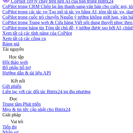
CoPilot
Trợ lý chạy trên nền AI của bạn trong Bitrix24
CoPilot trong CRM
Chép lại âm thanh-sang-văn bản cho cuộc gọi, tóm
CoPilot trong các tác vụ
Tạo mô tả tác vụ bằng AI, tóm tắt tác vụ, dan
CoPilot trong cuộc trò chuyện
Nguồn ý tưởng không giới hạn, văn bản
CoPilot trong Trang web & Cửa hàng
Viết nội dung thuyết phục theo 
CoPilot trong bảng tin
Tóm tắt chủ đề, ý tưởng được tạo bởi AI, chỉnh
Xem tất cả các tính năng của CoPilot
Xem tất cả các công cụ
Bảng giá
Tài nguyên
Học tập
Hội thảo web
Bộ phận hỗ trợ
Hướng dẫn & tài liệu API
Kết nối
Gửi phiếu
Liên lạc với các đối tác Bitrix24 tại địa phương
Đọc
Trung tâm Phát triển
Mẹo & tin tức cập nhật cho Bitrix24
Giải pháp
Vai trò
Tiếp thị
Nhân sự