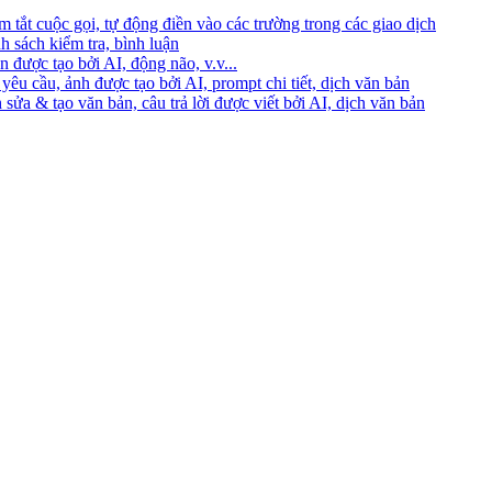
 tắt cuộc gọi, tự động điền vào các trường trong các giao dịch
h sách kiểm tra, bình luận
 được tạo bởi AI, động não, v.v...
yêu cầu, ảnh được tạo bởi AI, prompt chi tiết, dịch văn bản
 sửa & tạo văn bản, câu trả lời được viết bởi AI, dịch văn bản