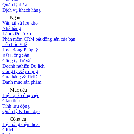
Quản lý dự án
Dịch vụ khách hàng
Ngành
Vận tải và lưu kho
Nhà hàng
Làm việc từ xa
Phần mềm CRM bất động sản của bạn
Tổ chức Y tế
Hoạt động Pháp lý
Bất Động Sản
Công ty Tư vấn
Doanh nghiệp Du lịch
Công ty Xây dựng
Cửa hàng & TMĐT
Danh mục sản phẩm
Mục tiêu
Hiệu quả công việc
Giao tiếp
Tính lưu động
Quản lý & lãnh đạo
Công cụ
Hệ thống điện thoại
CRM