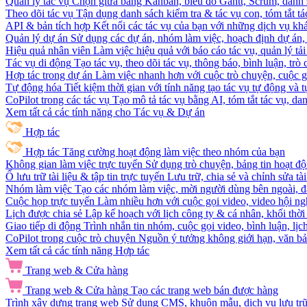
Quản lý tác vụ
Chọn giữa bảng Kanban, biểu đồ Gantt, Scrum, danh 
Theo dõi tác vụ
Tận dụng danh sách kiểm tra & tác vụ con, tóm tắt tác
API & bản tích hợp
Kết nối các tác vụ của bạn với những dịch vụ khá
Quản lý dự án
Sử dụng các dự án, nhóm làm việc, hoạch định dự án, v
Hiệu quả nhân viên
Làm việc hiệu quả với báo cáo tác vụ, quản lý tả
Tác vụ di động
Tạo tác vụ, theo dõi tác vụ, thông báo, bình luận, trò
Hợp tác trong dự án
Làm việc nhanh hơn với cuộc trò chuyện, cuộc gọi
Tự động hóa
Tiết kiệm thời gian với tính năng tạo tác vụ tự động và
CoPilot trong các tác vụ
Tạo mô tả tác vụ bằng AI, tóm tắt tác vụ, dan
Xem tất cả các tính năng cho Tác vụ & Dự án
Hợp tác
Hợp tác
Tăng cường hoạt động làm việc theo nhóm của bạn
Không gian làm việc trực tuyến
Sử dụng trò chuyện, bảng tin hoạt độ
Ổ lưu trữ tài liệu & tập tin trực tuyến
Lưu trữ, chia sẻ và chỉnh sửa tà
Nhóm làm việc
Tạo các nhóm làm việc, mời người dùng bên ngoài, đặ
Cuộc họp trực tuyến
Làm nhiều hơn với cuộc gọi video, video hội ngh
Lịch được chia sẻ
Lập kế hoạch với lịch công ty & cá nhân, khối thời 
Giao tiếp di động
Trình nhắn tin nhóm, cuộc gọi video, bình luận, lịc
CoPilot trong cuộc trò chuyện
Nguồn ý tưởng không giới hạn, văn bản
Xem tất cả các tính năng Hợp tác
Trang web & Cửa hàng
Trang web & Cửa hàng
Tạo các trang web bán được hàng
Trình xây dựng trang web
Sử dụng CMS, khuôn mẫu, dịch vụ lưu trữ, 