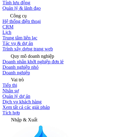
Tính lưu động
Quản lý & lãnh đạo
Công cụ
Hệ thống điện thoại
CRM
Lịch
Trung tâm liên lạc
Tác vụ & dự án
Trình xây dựng trang web
Quy mô doanh nghiệp
Doanh nhân khởi nghiệp đơn lẻ
Doanh nghiệp nhỏ
Doanh nghiệp
Vai trò
Tiếp thị
Nhân sự
Quản lý dự án
Dịch vụ khách hàng
Xem tất cả các giải pháp
Tích hợp
Nhập & Xuất