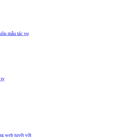
huôn mẫu tác vụ
 ty
ng web tuyệt vời