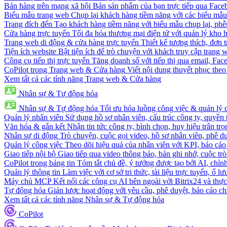
Bán hàng trên mạng xã hội
Bán sản phẩm của bạn trực tiếp qua Fac
Biểu mẫu trang web
Chụp lại khách hàng tiềm năng với các biểu mẫu
Trang đích đến
Tạo khách hàng tiềm năng với biểu mẫu chụp lại, phễ
Cửa hàng trực tuyến
Tối đa hóa thương mại điện tử với quản lý kho h
Trang web di động & cửa hàng trực tuyến
Thiết kế tương thích, đơn 
Tiện ích website
Bật tiện ích để trò chuyện với khách truy cập trang 
Công cụ tiếp thị trực tuyến
Tăng doanh số với tiếp thị qua email, Fa
CoPilot trong Trang web & Cửa hàng
Viết nội dung thuyết phục theo 
Xem tất cả các tính năng Trang web & Cửa hàng
Nhân sự & Tự động hóa
Nhân sự & Tự động hóa
Tối ưu hóa luồng công việc & quản lý 
Quản lý nhân viên
Sử dụng hồ sơ nhân viên, cấu trúc công ty, quyền 
Văn hóa & gắn kết
Nhận tin tức công ty, bình chọn, huy hiệu trân trọ
Nhân sự di động
Trò chuyện, cuộc gọi video, hồ sơ nhân viên, phê du
Quản lý công việc
Theo dõi hiệu quả của nhân viên với KPI, báo cáo
Giao tiếp nội bộ
Giao tiếp qua video thông báo, bản ghi nhớ, cuộc tr
CoPilot trong bảng tin
Tóm tắt chủ đề, ý tưởng được tạo bởi AI, chỉnh
Quản lý thông tin
Làm việc với cơ sở tri thức, tài liệu trực tuyến, ổ lư
Máy chủ MCP
Kết nối các công cụ AI bên ngoài với Bitrix24 và thực
Tự động hóa
Giản lược hoạt động với yêu cầu, phê duyệt, báo cáo ch
Xem tất cả các tính năng Nhân sự & Tự động hóa
CoPilot