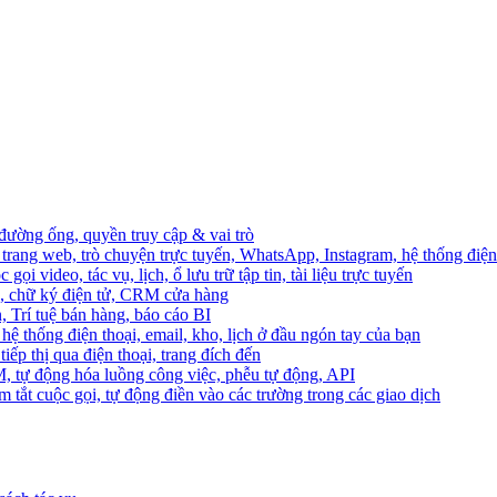
 đường ống, quyền truy cập & vai trò
trang web, trò chuyện trực tuyến, WhatsApp, Instagram, hệ thống điện 
ọi video, tác vụ, lịch, ổ lưu trữ tập tin, tài liệu trực tuyến
o, chữ ký điện tử, CRM cửa hàng
, Trí tuệ bán hàng, báo cáo BI
hệ thống điện thoại, email, kho, lịch ở đầu ngón tay của bạn
ếp thị qua điện thoại, trang đích đến
M, tự động hóa luồng công việc, phễu tự động, API
 tắt cuộc gọi, tự động điền vào các trường trong các giao dịch