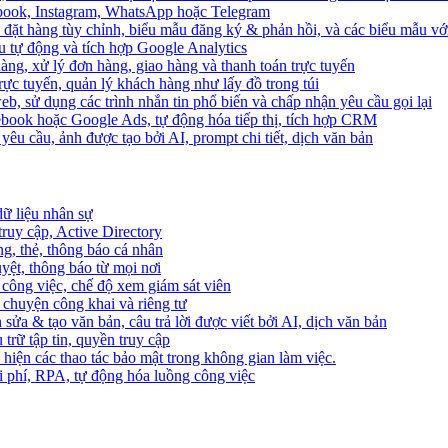
ebook, Instagram, WhatsApp hoặc Telegram
 đặt hàng tùy chỉnh, biểu mẫu đăng ký & phản hồi, và các biểu mẫu với
u tự động và tích hợp Google Analytics
àng, xử lý đơn hàng, giao hàng và thanh toán trực tuyến
trực tuyến, quản lý khách hàng như lấy đồ trong túi
web, sử dụng các trình nhắn tin phổ biến và chấp nhận yêu cầu gọi lại
cebook hoặc Google Ads, tự động hóa tiếp thị, tích hợp CRM
yêu cầu, ảnh được tạo bởi AI, prompt chi tiết, dịch văn bản
dữ liệu nhân sự
truy cập, Active Directory
ng, thẻ, thông báo cá nhân
yệt, thông báo từ mọi nơi
 công việc, chế độ xem giám sát viên
ò chuyện công khai và riêng tư
 sửa & tạo văn bản, câu trả lời được viết bởi AI, dịch văn bản
u trữ tập tin, quyền truy cập
 hiện các thao tác bảo mật trong không gian làm việc.
i phí, RPA, tự động hóa luồng công việc