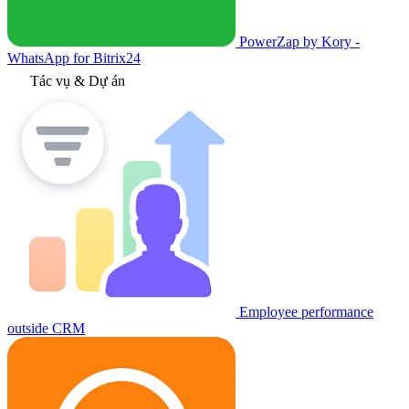
PowerZap by Kory -
WhatsApp for Bitrix24
Tác vụ & Dự án
Employee performance
outside CRM