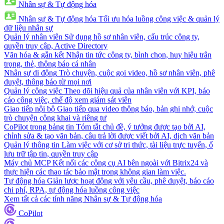
Nhân sự & Tự động hóa
Nhân sự & Tự động hóa
Tối ưu hóa luồng công việc & quản lý
dữ liệu nhân sự
Quản lý nhân viên
Sử dụng hồ sơ nhân viên, cấu trúc công ty,
quyền truy cập, Active Directory
Văn hóa & gắn kết
Nhận tin tức công ty, bình chọn, huy hiệu trân
trọng, thẻ, thông báo cá nhân
Nhân sự di động
Trò chuyện, cuộc gọi video, hồ sơ nhân viên, phê
duyệt, thông báo từ mọi nơi
Quản lý công việc
Theo dõi hiệu quả của nhân viên với KPI, báo
cáo công việc, chế độ xem giám sát viên
Giao tiếp nội bộ
Giao tiếp qua video thông báo, bản ghi nhớ, cuộc
trò chuyện công khai và riêng tư
CoPilot trong bảng tin
Tóm tắt chủ đề, ý tưởng được tạo bởi AI,
chỉnh sửa & tạo văn bản, câu trả lời được viết bởi AI, dịch văn bản
Quản lý thông tin
Làm việc với cơ sở tri thức, tài liệu trực tuyến, ổ
lưu trữ tập tin, quyền truy cập
Máy chủ MCP
Kết nối các công cụ AI bên ngoài với Bitrix24 và
thực hiện các thao tác bảo mật trong không gian làm việc.
Tự động hóa
Giản lược hoạt động với yêu cầu, phê duyệt, báo cáo
chi phí, RPA, tự động hóa luồng công việc
Xem tất cả các tính năng Nhân sự & Tự động hóa
CoPilot