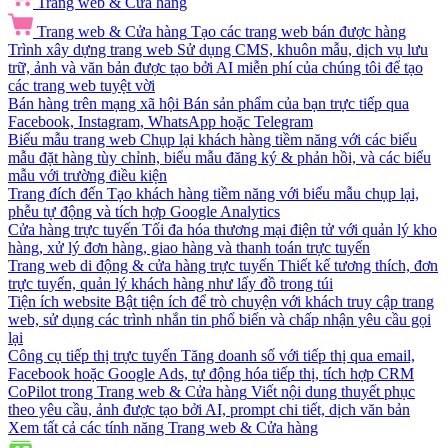
Trang web & Cửa hàng
Trang web & Cửa hàng
Tạo các trang web bán được hàng
Trình xây dựng trang web
Sử dụng CMS, khuôn mẫu, dịch vụ lưu
trữ, ảnh và văn bản được tạo bởi AI miễn phí của chúng tôi để tạo
các trang web tuyệt vời
Bán hàng trên mạng xã hội
Bán sản phẩm của bạn trực tiếp qua
Facebook, Instagram, WhatsApp hoặc Telegram
Biểu mẫu trang web
Chụp lại khách hàng tiềm năng với các biểu
mẫu đặt hàng tùy chỉnh, biểu mẫu đăng ký & phản hồi, và các biểu
mẫu với trường điều kiện
Trang đích đến
Tạo khách hàng tiềm năng với biểu mẫu chụp lại,
phễu tự động và tích hợp Google Analytics
Cửa hàng trực tuyến
Tối đa hóa thương mại điện tử với quản lý kho
hàng, xử lý đơn hàng, giao hàng và thanh toán trực tuyến
Trang web di động & cửa hàng trực tuyến
Thiết kế tương thích, đơn
trực tuyến, quản lý khách hàng như lấy đồ trong túi
Tiện ích website
Bật tiện ích để trò chuyện với khách truy cập trang
web, sử dụng các trình nhắn tin phổ biến và chấp nhận yêu cầu gọi
lại
Công cụ tiếp thị trực tuyến
Tăng doanh số với tiếp thị qua email,
Facebook hoặc Google Ads, tự động hóa tiếp thị, tích hợp CRM
CoPilot trong Trang web & Cửa hàng
Viết nội dung thuyết phục
theo yêu cầu, ảnh được tạo bởi AI, prompt chi tiết, dịch văn bản
Xem tất cả các tính năng Trang web & Cửa hàng