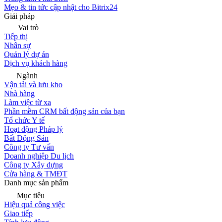
Mẹo & tin tức cập nhật cho Bitrix24
Giải pháp
Vai trò
Tiếp thị
Nhân sự
Quản lý dự án
Dịch vụ khách hàng
Ngành
Vận tải và lưu kho
Nhà hàng
Làm việc từ xa
Phần mềm CRM bất động sản của bạn
Tổ chức Y tế
Hoạt động Pháp lý
Bất Động Sản
Công ty Tư vấn
Doanh nghiệp Du lịch
Công ty Xây dựng
Cửa hàng & TMĐT
Danh mục sản phẩm
Mục tiêu
Hiệu quả công việc
Giao tiếp