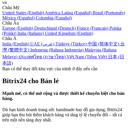
vn
Châu Mỹ
United States (English)
América Latina (Español)
Brasil (Português)
México (Español)
Colombia (Español)
Châu Âu
Europe (English)
Deutschland (Deutsch)
France (Français)
Polska
(Polski)
Italia (Italiano)
United Kingdom (English)
Châu Á
India (English)
UAE (عربي)
Türkiye (Türkçe)
中国 (简体中文)
台
灣 (繁體中文)
Indonesia (Bahasa Indonesia)
Malaysia (Bahasa
Melayu)
ประเทศไทย (ภาษาไทย)
Việt Nam (Tiếng Việt)
日本 (日
本語)
Bạn có thể thay đổi khu vực của mình ở đây nếu cần
Bitrix24 cho Bán lẻ
Mạnh mẽ, có thể mở rộng và được thiết kế chuyên biệt cho bán
hàng.
Dù bạn kinh doanh trang sức handmade hay đồ gia dụng, Bitrix24
giúp bạn thu hút thêm khách hàng và tăng tỷ lệ chuyển đổi – tất cả
trên một nền tảng duy nhất.