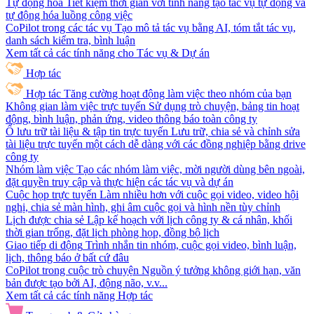
Tự động hóa
Tiết kiệm thời gian với tính năng tạo tác vụ tự động và
tự động hóa luồng công việc
CoPilot trong các tác vụ
Tạo mô tả tác vụ bằng AI, tóm tắt tác vụ,
danh sách kiểm tra, bình luận
Xem tất cả các tính năng cho Tác vụ & Dự án
Hợp tác
Hợp tác
Tăng cường hoạt động làm việc theo nhóm của bạn
Không gian làm việc trực tuyến
Sử dụng trò chuyện, bảng tin hoạt
động, bình luận, phản ứng, video thông báo toàn công ty
Ổ lưu trữ tài liệu & tập tin trực tuyến
Lưu trữ, chia sẻ và chỉnh sửa
tài liệu trực tuyến một cách dễ dàng với các đồng nghiệp bằng drive
công ty
Nhóm làm việc
Tạo các nhóm làm việc, mời người dùng bên ngoài,
đặt quyền truy cập và thực hiện các tác vụ và dự án
Cuộc họp trực tuyến
Làm nhiều hơn với cuộc gọi video, video hội
nghị, chia sẻ màn hình, ghi âm cuộc gọi và hình nền tùy chỉnh
Lịch được chia sẻ
Lập kế hoạch với lịch công ty & cá nhân, khối
thời gian trống, đặt lịch phòng họp, đồng bộ lịch
Giao tiếp di động
Trình nhắn tin nhóm, cuộc gọi video, bình luận,
lịch, thông báo ở bất cứ đâu
CoPilot trong cuộc trò chuyện
Nguồn ý tưởng không giới hạn, văn
bản được tạo bởi AI, động não, v.v...
Xem tất cả các tính năng Hợp tác