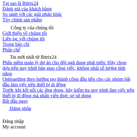
Tại sao là Bitrix24
Đánh giá của khách hàng
So sánh với các giải pháp khác
Tùy chỉnh sản phẩm
Công ty của chúng tôi
Giới thiệu về chúng tôi
Liên lạc với chúng tôi
Trong báo chí
Pháp chế
Tin mới nhất từ Bitrix24
Phần mềm quản lý dự án cho đội ngũ đang phát triển: Hãy chọn
dựa trên quy trình bàn giao công việc, không phải số lượng tính
năng
Onboarding theo hướng tạo thành công đầu tiên cho các nhóm bắt
đầu làm việc trên thiết bị di động
Trước khi kết nối các ứng dụng, hãy kiểm tra quy trình làm việc trên
thiết bị di động mà nhân viên thực sự sử dụng
Bắt đầu ngay
Đăng nhập
Đăng nhập
My account