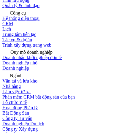
Tính lưu động
Quản lý & lãnh đạo
Công cụ
Hệ thống điện thoại
CRM
Lịch
Trung tâm liên lạc
Tác vụ & dự án
Trình xây dựng trang web
Quy mô doanh nghiệp
Doanh nhân khởi nghiệp đơn lẻ
Doanh nghiệp nhỏ
Doanh nghiệp
Ngành
Vận tải và lưu kho
Nhà hàng
Làm việc từ xa
Phần mềm CRM bất động sản của bạn
Tổ chức Y tế
Hoạt động Pháp lý
Bất Động Sản
Công ty Tư vấn
Doanh nghiệp Du lịch
Công ty Xây dựng