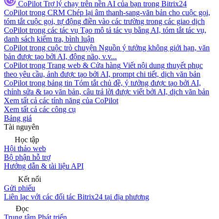
CoPilot
Trợ lý chạy trên nền AI của bạn trong Bitrix24
CoPilot trong CRM
Chép lại âm thanh-sang-văn bản cho cuộc gọi,
tóm tắt cuộc gọi, tự động điền vào các trường trong các giao dịch
CoPilot trong các tác vụ
Tạo mô tả tác vụ bằng AI, tóm tắt tác vụ,
danh sách kiểm tra, bình luận
CoPilot trong cuộc trò chuyện
Nguồn ý tưởng không giới hạn, văn
bản được tạo bởi AI, động não, v.v...
CoPilot trong Trang web & Cửa hàng
Viết nội dung thuyết phục
theo yêu cầu, ảnh được tạo bởi AI, prompt chi tiết, dịch văn bản
CoPilot trong bảng tin
Tóm tắt chủ đề, ý tưởng được tạo bởi AI,
chỉnh sửa & tạo văn bản, câu trả lời được viết bởi AI, dịch văn bản
Xem tất cả các tính năng của CoPilot
Xem tất cả các công cụ
Bảng giá
Tài nguyên
Học tập
Hội thảo web
Bộ phận hỗ trợ
Hướng dẫn & tài liệu API
Kết nối
Gửi phiếu
Liên lạc với các đối tác Bitrix24 tại địa phương
Đọc
Trung tâm Phát triển