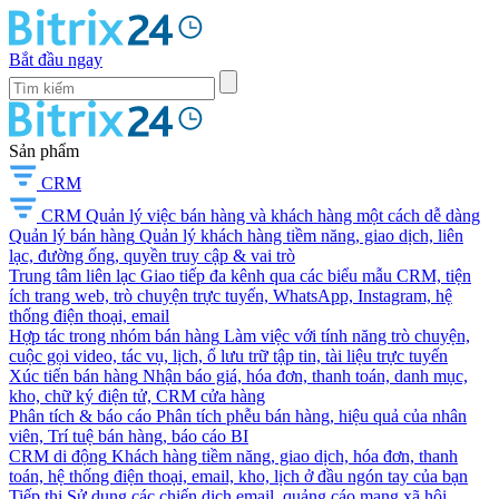
Bắt đầu ngay
Sản phẩm
CRM
CRM
Quản lý việc bán hàng và khách hàng một cách dễ dàng
Quản lý bán hàng
Quản lý khách hàng tiềm năng, giao dịch, liên
lạc, đường ống, quyền truy cập & vai trò
Trung tâm liên lạc
Giao tiếp đa kênh qua các biểu mẫu CRM, tiện
ích trang web, trò chuyện trực tuyến, WhatsApp, Instagram, hệ
thống điện thoại, email
Hợp tác trong nhóm bán hàng
Làm việc với tính năng trò chuyện,
cuộc gọi video, tác vụ, lịch, ổ lưu trữ tập tin, tài liệu trực tuyến
Xúc tiến bán hàng
Nhận báo giá, hóa đơn, thanh toán, danh mục,
kho, chữ ký điện tử, CRM cửa hàng
Phân tích & báo cáo
Phân tích phễu bán hàng, hiệu quả của nhân
viên, Trí tuệ bán hàng, báo cáo BI
CRM di động
Khách hàng tiềm năng, giao dịch, hóa đơn, thanh
toán, hệ thống điện thoại, email, kho, lịch ở đầu ngón tay của bạn
Tiếp thị
Sử dụng các chiến dịch email, quảng cáo mạng xã hội,