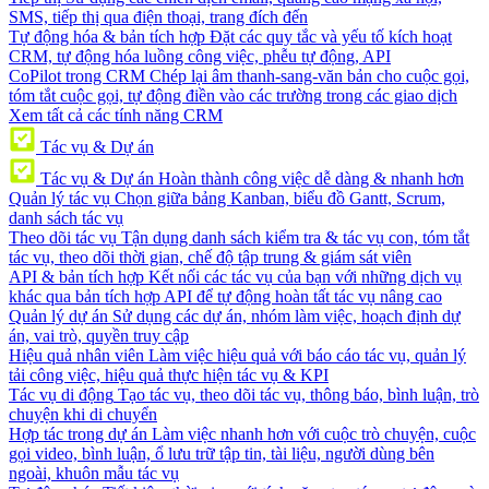
SMS, tiếp thị qua điện thoại, trang đích đến
Tự động hóa & bản tích hợp
Đặt các quy tắc và yếu tố kích hoạt
CRM, tự động hóa luồng công việc, phễu tự động, API
CoPilot trong CRM
Chép lại âm thanh-sang-văn bản cho cuộc gọi,
tóm tắt cuộc gọi, tự động điền vào các trường trong các giao dịch
Xem tất cả các tính năng CRM
Tác vụ & Dự án
Tác vụ & Dự án
Hoàn thành công việc dễ dàng & nhanh hơn
Quản lý tác vụ
Chọn giữa bảng Kanban, biểu đồ Gantt, Scrum,
danh sách tác vụ
Theo dõi tác vụ
Tận dụng danh sách kiểm tra & tác vụ con, tóm tắt
tác vụ, theo dõi thời gian, chế độ tập trung & giám sát viên
API & bản tích hợp
Kết nối các tác vụ của bạn với những dịch vụ
khác qua bản tích hợp API để tự động hoàn tất tác vụ nâng cao
Quản lý dự án
Sử dụng các dự án, nhóm làm việc, hoạch định dự
án, vai trò, quyền truy cập
Hiệu quả nhân viên
Làm việc hiệu quả với báo cáo tác vụ, quản lý
tải công việc, hiệu quả thực hiện tác vụ & KPI
Tác vụ di động
Tạo tác vụ, theo dõi tác vụ, thông báo, bình luận, trò
chuyện khi di chuyển
Hợp tác trong dự án
Làm việc nhanh hơn với cuộc trò chuyện, cuộc
gọi video, bình luận, ổ lưu trữ tập tin, tài liệu, người dùng bên
ngoài, khuôn mẫu tác vụ