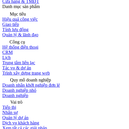
Cửa hàng & TMĐT
Danh mục sản phẩm
Mục tiêu
Hiệu quả công việc
Giao tiếp
Tính lưu động
Quản lý & lãnh đạo
Công cụ
Hệ thống điện thoại
CRM
Lịch
Trung tâm liên lạc
Tác vụ & dự án
Trình xây dựng trang web
Quy mô doanh nghiệp
Doanh nhân khởi nghiệp đơn lẻ
Doanh nghiệp nhỏ
Doanh nghiệp
Vai trò
Tiếp thị
Nhân sự
Quản lý dự án
Dịch vụ khách hàng
Xem tất cả các giải pháp