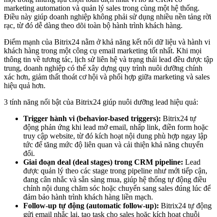
marketing automation và quản lý sales trong cùng một hệ thống.
Điều này giúp doanh nghiệp không phải sử dụng nhiều nền tảng rời
rạc, từ đó dễ dàng theo dõi toàn bộ hành trình khách hàng.
Điểm mạnh của Bitrix24 nằm ở khả năng kết nối dữ liệu và hành vi
khách hàng trong một công cụ email marketing tốt nhất. Khi mọi
thông tin về tương tác, lịch sử liên hệ và trạng thái lead đều được tập
trung, doanh nghiệp có thể xây dựng quy trình nuôi dưỡng chính
xác hơn, giảm thất thoát cơ hội và phối hợp giữa marketing và sales
hiệu quả hơn.
3 tính năng nổi bật của Bitrix24 giúp nuôi dưỡng lead hiệu quả:
Trigger hành vi (behavior-based triggers):
Bitrix24 tự
động phản ứng khi lead mở email, nhấp link, điền form hoặc
truy cập website, từ đó kích hoạt nội dung phù hợp ngay lập
tức để tăng mức độ liên quan và cải thiện khả năng chuyển
đổi.
Giai đoạn deal (deal stages) trong CRM pipeline:
Lead
được quản lý theo các stage trong pipeline như mới tiếp cận,
đang cân nhắc và sẵn sàng mua, giúp hệ thống tự động điều
chỉnh nội dung chăm sóc hoặc chuyển sang sales đúng lúc để
đảm bảo hành trình khách hàng liền mạch.
Follow-up tự động (automatic follow-up):
Bitrix24 tự động
gửi email nhắc lại, tạo task cho sales hoặc kích hoạt chuỗi