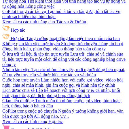
Tự động hóa
Tiết kiệm thời gian với tính năng tạo tác vụ tự động và
tự động hóa luồng công việc
CoPilot trong các tác vụ
Tạo mô tả tác vụ bằng AI, tóm tắt tác vụ,
danh sách kiểm tra, bình luận
Xem tất cả các tính năng cho Tác vụ & Dự án
Hợp tác
Hợp tác
Tăng cường hoạt động làm việc theo nhóm của bạn
Không gian làm việc trực tuyến
Sử dụng trò chuyện, bảng tin hoạt
động, bình luận, phản ứng, video thông báo toàn công ty
Ổ lưu trữ tài liệu & tập tin trực tuyến
Lưu trữ, chia sẻ và chỉnh sửa
tài liệu trực tuyến một cách dễ dàng với các đồng nghiệp bằng drive
công ty
Nhóm làm việc
Tạo các nhóm làm việc, mời người dùng bên ngoài,
đặt quyền truy cập và thực hiện các tác vụ và dự án
Cuộc họp trực tuyến
Làm nhiều hơn với cuộc gọi video, video hội
nghị, chia sẻ màn hình, ghi âm cuộc gọi và hình nền tùy chỉnh
Lịch được chia sẻ
Lập kế hoạch với lịch công ty & cá nhân, khối
thời gian trống, đặt lịch phòng họp, đồng bộ lịch
Giao tiếp di động
Trình nhắn tin nhóm, cuộc gọi video, bình luận,
lịch, thông báo ở bất cứ đâu
CoPilot trong cuộc trò chuyện
Nguồn ý tưởng không giới hạn, văn
bản được tạo bởi AI, động não, v.v...
Xem tất cả các tính năng Hợp tác