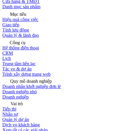
Cửa hàng & TMĐT
Danh mục sản phẩm
Mục tiêu
Hiệu quả công việc
Giao tiếp
Tính lưu động
Quản lý & lãnh đạo
Công cụ
Hệ thống điện thoại
CRM
Lịch
Trung tâm liên lạc
Tác vụ & dự án
Trình xây dựng trang web
Quy mô doanh nghiệp
Doanh nhân khởi nghiệp đơn lẻ
Doanh nghiệp nhỏ
Doanh nghiệp
Vai trò
Tiếp thị
Nhân sự
Quản lý dự án
Dịch vụ khách hàng
Xem tất cả các giải pháp