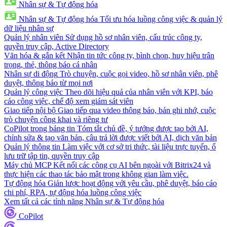
Nhân sự & Tự động hóa
Nhân sự & Tự động hóa
Tối ưu hóa luồng công việc & quản lý
dữ liệu nhân sự
Quản lý nhân viên
Sử dụng hồ sơ nhân viên, cấu trúc công ty,
quyền truy cập, Active Directory
Văn hóa & gắn kết
Nhận tin tức công ty, bình chọn, huy hiệu trân
trọng, thẻ, thông báo cá nhân
Nhân sự di động
Trò chuyện, cuộc gọi video, hồ sơ nhân viên, phê
duyệt, thông báo từ mọi nơi
Quản lý công việc
Theo dõi hiệu quả của nhân viên với KPI, báo
cáo công việc, chế độ xem giám sát viên
Giao tiếp nội bộ
Giao tiếp qua video thông báo, bản ghi nhớ, cuộc
trò chuyện công khai và riêng tư
CoPilot trong bảng tin
Tóm tắt chủ đề, ý tưởng được tạo bởi AI,
chỉnh sửa & tạo văn bản, câu trả lời được viết bởi AI, dịch văn bản
Quản lý thông tin
Làm việc với cơ sở tri thức, tài liệu trực tuyến, ổ
lưu trữ tập tin, quyền truy cập
Máy chủ MCP
Kết nối các công cụ AI bên ngoài với Bitrix24 và
thực hiện các thao tác bảo mật trong không gian làm việc.
Tự động hóa
Giản lược hoạt động với yêu cầu, phê duyệt, báo cáo
chi phí, RPA, tự động hóa luồng công việc
Xem tất cả các tính năng Nhân sự & Tự động hóa
CoPilot