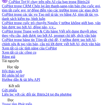
CoPilot
Trợ lý chạy trên nền AI của bạn trong Bitrix24
CoPilot trong CRM
Chép lại âm thanh-sang-văn bản cho cuộc gọi,
tóm tắt cuộc gọi, tự động điền vào các trường trong các giao dịch
CoPilot trong các tác vụ
Tạo mô tả tác vụ bằng AI, tóm tắt tác vụ,
danh sách kiểm tra, bình luận
CoPilot trong cuộc trò chuyện
Nguồn ý tưởng không giới hạn, văn
bản được tạo bởi AI, động não, v.v...
CoPilot trong Trang web & Cửa hàng
Viết nội dung thuyết phục
theo yêu cầu, ảnh được tạo bởi AI, prompt chi tiết, dịch văn bản
CoPilot trong bảng tin
Tóm tắt chủ đề, ý tưởng được tạo bởi AI,
chỉnh sửa & tạo văn bản, câu trả lời được viết bởi AI, dịch văn bản
Xem tất cả các tính năng của CoPilot
Xem tất cả các công cụ
Bảng giá
Tài nguyên
Học tập
Hội thảo web
Bộ phận hỗ trợ
Hướng dẫn & tài liệu API
Kết nối
Gửi phiếu
Liên lạc với các đối tác Bitrix24 tại địa phương
Đọc
Trung tâm Phát triển