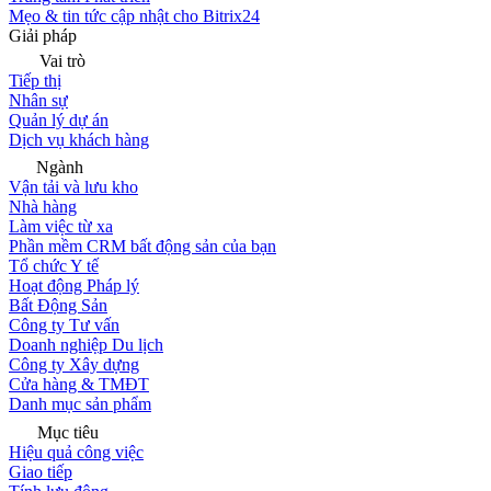
Mẹo & tin tức cập nhật cho Bitrix24
Giải pháp
Vai trò
Tiếp thị
Nhân sự
Quản lý dự án
Dịch vụ khách hàng
Ngành
Vận tải và lưu kho
Nhà hàng
Làm việc từ xa
Phần mềm CRM bất động sản của bạn
Tổ chức Y tế
Hoạt động Pháp lý
Bất Động Sản
Công ty Tư vấn
Doanh nghiệp Du lịch
Công ty Xây dựng
Cửa hàng & TMĐT
Danh mục sản phẩm
Mục tiêu
Hiệu quả công việc
Giao tiếp