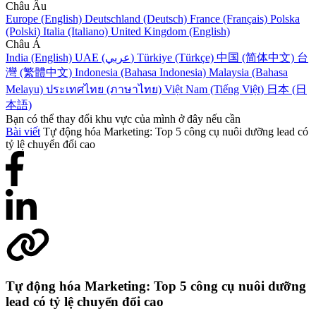
Châu Âu
Europe (English)
Deutschland (Deutsch)
France (Français)
Polska
(Polski)
Italia (Italiano)
United Kingdom (English)
Châu Á
India (English)
UAE (عربي)
Türkiye (Türkçe)
中国 (简体中文)
台
灣 (繁體中文)
Indonesia (Bahasa Indonesia)
Malaysia (Bahasa
Melayu)
ประเทศไทย (ภาษาไทย)
Việt Nam (Tiếng Việt)
日本 (日
本語)
Bạn có thể thay đổi khu vực của mình ở đây nếu cần
Bài viết
Tự động hóa Marketing: Top 5 công cụ nuôi dưỡng lead có
tỷ lệ chuyển đổi cao
Tự động hóa Marketing: Top 5 công cụ nuôi dưỡng
lead có tỷ lệ chuyển đổi cao