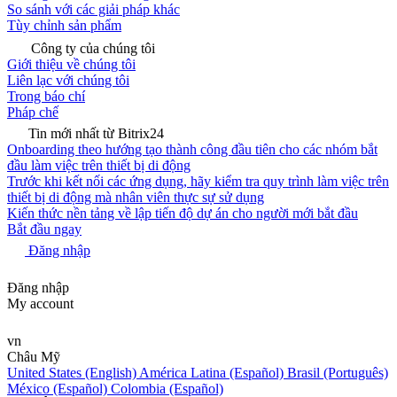
So sánh với các giải pháp khác
Tùy chỉnh sản phẩm
Công ty của chúng tôi
Giới thiệu về chúng tôi
Liên lạc với chúng tôi
Trong báo chí
Pháp chế
Tin mới nhất từ Bitrix24
Onboarding theo hướng tạo thành công đầu tiên cho các nhóm bắt
đầu làm việc trên thiết bị di động
Trước khi kết nối các ứng dụng, hãy kiểm tra quy trình làm việc trên
thiết bị di động mà nhân viên thực sự sử dụng
Kiến thức nền tảng về lập tiến độ dự án cho người mới bắt đầu
Bắt đầu ngay
Đăng nhập
Đăng nhập
My account
vn
Châu Mỹ
United States (English)
América Latina (Español)
Brasil (Português)
México (Español)
Colombia (Español)