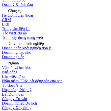
Tính lưu động
Quản lý & lãnh đạo
Công cụ
Hệ thống điện thoại
CRM
Lịch
Trung tâm liên lạc
Tác vụ & dự án
Trình xây dựng trang web
Quy mô doanh nghiệp
Doanh nhân khởi nghiệp đơn lẻ
Doanh nghiệp nhỏ
Doanh nghiệp
Ngành
Vận tải và lưu kho
Nhà hàng
Làm việc từ xa
Phần mềm CRM bất động sản của bạn
Tổ chức Y tế
Hoạt động Pháp lý
Bất Động Sản
Công ty Tư vấn
Doanh nghiệp Du lịch
Công ty Xây dựng