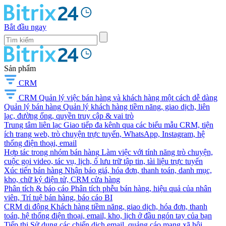
Bắt đầu ngay
Sản phẩm
CRM
CRM
Quản lý việc bán hàng và khách hàng một cách dễ dàng
Quản lý bán hàng
Quản lý khách hàng tiềm năng, giao dịch, liên
lạc, đường ống, quyền truy cập & vai trò
Trung tâm liên lạc
Giao tiếp đa kênh qua các biểu mẫu CRM, tiện
ích trang web, trò chuyện trực tuyến, WhatsApp, Instagram, hệ
thống điện thoại, email
Hợp tác trong nhóm bán hàng
Làm việc với tính năng trò chuyện,
cuộc gọi video, tác vụ, lịch, ổ lưu trữ tập tin, tài liệu trực tuyến
Xúc tiến bán hàng
Nhận báo giá, hóa đơn, thanh toán, danh mục,
kho, chữ ký điện tử, CRM cửa hàng
Phân tích & báo cáo
Phân tích phễu bán hàng, hiệu quả của nhân
viên, Trí tuệ bán hàng, báo cáo BI
CRM di động
Khách hàng tiềm năng, giao dịch, hóa đơn, thanh
toán, hệ thống điện thoại, email, kho, lịch ở đầu ngón tay của bạn
Tiếp thị
Sử dụng các chiến dịch email, quảng cáo mạng xã hội,