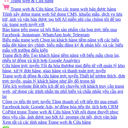
Trang web & Cửa hàng
Trang web & Cửa hàng
Tạo các trang web bán được hàng
Trình xây dựng trang web
Sử dụng CMS, khuôn mẫu, dịch vụ lưu
trữ, ảnh và văn bản được tạo bởi AI miễn phí của chúng tôi để tạo
các trang web tuyệt vời
Bán hàng trên mạng xã hội
Bán sản phẩm của bạn trực tiếp qua
Facebook, Instagram, WhatsApp hoặc Telegram
Biểu mẫu trang web
Chụp lại khách hàng tiềm năng với các biểu
mẫu đặt hàng tùy chỉnh, biểu mẫu đăng ký & phản hồi, và các biểu
mẫu với trường điều kiện
Trang đích đến
Tạo khách hàng tiềm năng với biểu mẫu chụp lại,
phễu tự động và tích hợp Google Analytics
Cửa hàng trực tuyến
Tối đa hóa thương mại điện tử với quản lý kho
hàng, xử lý đơn hàng, giao hàng và thanh toán trực tuyến
Trang web di động & cửa hàng trực tuyến
Thiết kế tương thích, đơn
trực tuyến, quản lý khách hàng như lấy đồ trong túi
Tiện ích website
Bật tiện ích để trò chuyện với khách truy cập trang
web, sử dụng các trình nhắn tin phổ biến và chấp nhận yêu cầu gọi
lại
Công cụ tiếp thị trực tuyến
Tăng doanh số với tiếp thị qua email,
Facebook hoặc Google Ads, tự động hóa tiếp thị, tích hợp CRM
CoPilot trong Trang web & Cửa hàng
Viết nội dung thuyết phục
theo yêu cầu, ảnh được tạo bởi AI, prompt chi tiết, dịch văn bản
Xem tất cả các tính năng Trang web & Cửa hàng