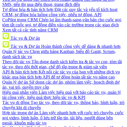
SMS, tiếp thị qua điện thoại, trang đích đến
Tự động hóa & bản tích hợp
Đặt các quy tắc và yếu tố kích hoạt
CRM, tự động hóa luồng công việc, phễu tự động, API
CoPilot trong CRM
Chép lại âm thanh-sang-văn bản cho cuộc gọi,
tóm tắt cuộc gọi, tự động điền vào các trường trong các giao dịch
Xem tất cả các tính năng CRM
Tác vụ & Dự án
Tác vụ & Dự án
Hoàn thành công việc dễ dàng & nhanh hơn
Quản lý tác vụ
Chọn giữa bảng Kanban, biểu đồ Gantt, Scrum,
danh sách tác vụ
Theo dõi tác vụ
Tận dụng danh sách kiểm tra & tác vụ con, tóm tắt
tác vụ, theo dõi thời gian, chế độ tập trung & giám sát viên
API & bản tích hợp
Kết nối các tác vụ của bạn với những dịch vụ
khác qua bản tích hợp API để tự động hoàn tất tác vụ nâng cao
Quản lý dự án
Sử dụng các dự án, nhóm làm việc, hoạch định dự
án, vai trò, quyền truy cập
Hiệu quả nhân viên
Làm việc hiệu quả với báo cáo tác vụ, quản lý
tải công việc, hiệu quả thực hiện tác vụ & KPI
Tác vụ di động
Tạo tác vụ, theo dõi tác vụ, thông báo, bình luận, trò
chuyện khi di chuyển
Hợp tác trong dự án
Làm việc nhanh hơn với cuộc trò chuyện, cuộc
gọi video, bình luận, ổ lưu trữ tập tin, tài liệu, người dùng bên
ngoài, khuôn mẫu tác vụ