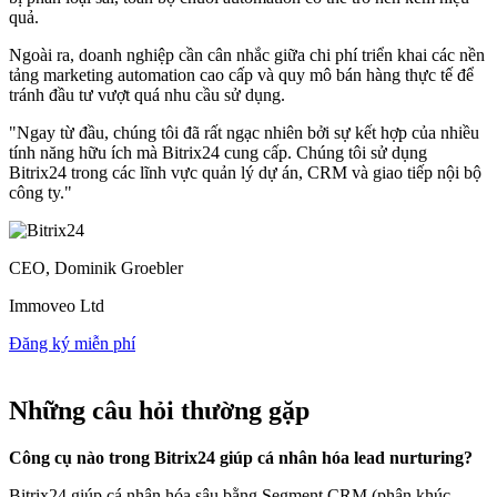
quả.
Ngoài ra, doanh nghiệp cần cân nhắc giữa chi phí triển khai các nền
tảng marketing automation cao cấp và quy mô bán hàng thực tế để
tránh đầu tư vượt quá nhu cầu sử dụng.
"Ngay từ đầu, chúng tôi đã rất ngạc nhiên bởi sự kết hợp của nhiều
tính năng hữu ích mà Bitrix24 cung cấp. Chúng tôi sử dụng
Bitrix24 trong các lĩnh vực quản lý dự án, CRM và giao tiếp nội bộ
công ty."
CEO, Dominik Groebler
Immoveo Ltd
Đăng ký miễn phí
Những câu hỏi thường gặp
Công cụ nào trong Bitrix24 giúp cá nhân hóa lead nurturing?
Bitrix24 giúp cá nhân hóa sâu bằng Segment CRM (phân khúc