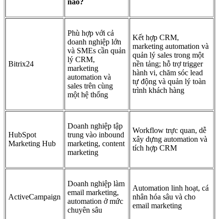
nào?
Phù hợp với cả
Kết hợp CRM,
doanh nghiệp lớn
marketing automation và
và SMEs cần quản
quản lý sales trong một
lý CRM,
Bitrix24
nền tảng; hỗ trợ trigger
marketing
hành vi, chăm sóc lead
automation và
tự động và quản lý toàn
sales trên cùng
trình khách hàng
một hệ thống
Doanh nghiệp tập
Workflow trực quan, dễ
HubSpot
trung vào inbound
xây dựng automation và
Marketing Hub
marketing, content
tích hợp CRM
marketing
Doanh nghiệp làm
Automation linh hoạt, cá
email marketing,
ActiveCampaign
nhân hóa sâu và cho
automation ở mức
email marketing
chuyên sâu