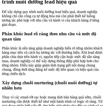
trình nuôi dưỡng lead hiệu quả
Để xây dựng quy trình nuôi dưỡng lead hiệu quả, doanh nghiệp
không chỉ cần công cụ tự động hóa mà còn phải thiết kế luồng
tương tác phù hợp với nhu cầu và hành vi của khách hàng ở từng
giai đoạn.
Phân khúc lead rõ ràng theo nhu cầu và mức độ
quan tâm
Phân khúc là nền tảng giúp doanh nghiệp hiểu rõ từng nhóm khách
hàng mục tiêu và cách họ tương tác với thương hiệu. Khi lead được
phân chia dựa trên hành vi, nguồn tiếp cận hoặc mức độ sẵn sàng
mua, doanh nghiệp có thể xây dựng thông điệp phù hợp hơn cho
từng nhóm. Điều này giúp giảm tình trạng gửi nội dung chung
chung, đồng thời tăng đáng kể mức độ liên quan và hiệu quả của
từng chiến dịch.
Xây dựng chuỗi nurturing (chuỗi nuôi dưỡng) tự
nhiên hơn
Thay vì các email rời rạc hoặc mang tính bán hàng quá sớm, chuỗi
nurturing cần được thiết kế như một hành trình có logic rõ ràng. Từ
giai đoạn nhận biết vấn đề, tìm hiểu giải pháp cho đến so sánh và ra