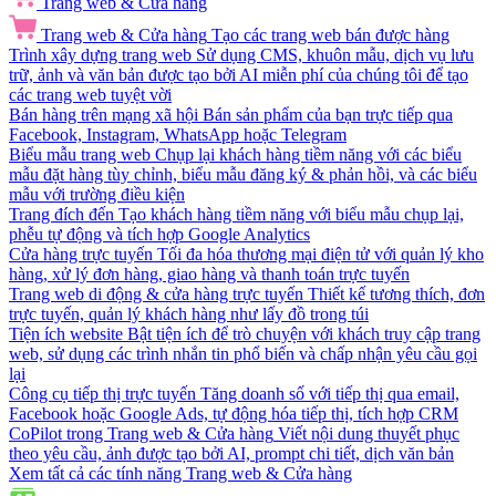
Trang web & Cửa hàng
Trang web & Cửa hàng
Tạo các trang web bán được hàng
Trình xây dựng trang web
Sử dụng CMS, khuôn mẫu, dịch vụ lưu
trữ, ảnh và văn bản được tạo bởi AI miễn phí của chúng tôi để tạo
các trang web tuyệt vời
Bán hàng trên mạng xã hội
Bán sản phẩm của bạn trực tiếp qua
Facebook, Instagram, WhatsApp hoặc Telegram
Biểu mẫu trang web
Chụp lại khách hàng tiềm năng với các biểu
mẫu đặt hàng tùy chỉnh, biểu mẫu đăng ký & phản hồi, và các biểu
mẫu với trường điều kiện
Trang đích đến
Tạo khách hàng tiềm năng với biểu mẫu chụp lại,
phễu tự động và tích hợp Google Analytics
Cửa hàng trực tuyến
Tối đa hóa thương mại điện tử với quản lý kho
hàng, xử lý đơn hàng, giao hàng và thanh toán trực tuyến
Trang web di động & cửa hàng trực tuyến
Thiết kế tương thích, đơn
trực tuyến, quản lý khách hàng như lấy đồ trong túi
Tiện ích website
Bật tiện ích để trò chuyện với khách truy cập trang
web, sử dụng các trình nhắn tin phổ biến và chấp nhận yêu cầu gọi
lại
Công cụ tiếp thị trực tuyến
Tăng doanh số với tiếp thị qua email,
Facebook hoặc Google Ads, tự động hóa tiếp thị, tích hợp CRM
CoPilot trong Trang web & Cửa hàng
Viết nội dung thuyết phục
theo yêu cầu, ảnh được tạo bởi AI, prompt chi tiết, dịch văn bản
Xem tất cả các tính năng Trang web & Cửa hàng