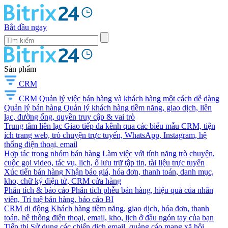
Bắt đầu ngay
Sản phẩm
CRM
CRM
Quản lý việc bán hàng và khách hàng một cách dễ dàng
Quản lý bán hàng
Quản lý khách hàng tiềm năng, giao dịch, liên
lạc, đường ống, quyền truy cập & vai trò
Trung tâm liên lạc
Giao tiếp đa kênh qua các biểu mẫu CRM, tiện
ích trang web, trò chuyện trực tuyến, WhatsApp, Instagram, hệ
thống điện thoại, email
Hợp tác trong nhóm bán hàng
Làm việc với tính năng trò chuyện,
cuộc gọi video, tác vụ, lịch, ổ lưu trữ tập tin, tài liệu trực tuyến
Xúc tiến bán hàng
Nhận báo giá, hóa đơn, thanh toán, danh mục,
kho, chữ ký điện tử, CRM cửa hàng
Phân tích & báo cáo
Phân tích phễu bán hàng, hiệu quả của nhân
viên, Trí tuệ bán hàng, báo cáo BI
CRM di động
Khách hàng tiềm năng, giao dịch, hóa đơn, thanh
toán, hệ thống điện thoại, email, kho, lịch ở đầu ngón tay của bạn
Tiếp thị
Sử dụng các chiến dịch email, quảng cáo mạng xã hội,