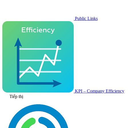
Public Links
KPI – Company Efficiency
Tiếp thị