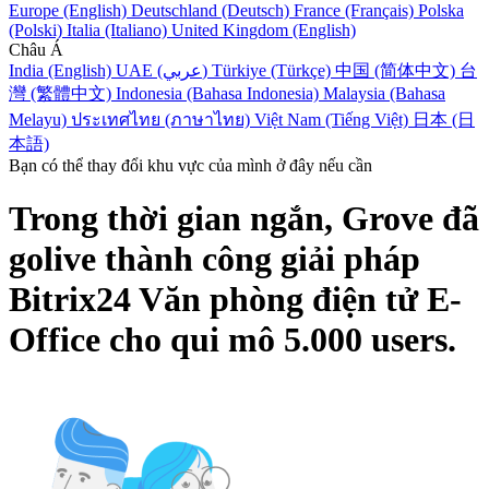
Europe (English)
Deutschland (Deutsch)
France (Français)
Polska
(Polski)
Italia (Italiano)
United Kingdom (English)
Châu Á
India (English)
UAE (عربي)
Türkiye (Türkçe)
中国 (简体中文)
台
灣 (繁體中文)
Indonesia (Bahasa Indonesia)
Malaysia (Bahasa
Melayu)
ประเทศไทย (ภาษาไทย)
Việt Nam (Tiếng Việt)
日本 (日
本語)
Bạn có thể thay đổi khu vực của mình ở đây nếu cần
Trong thời gian ngắn, Grove đã
golive thành công giải pháp
Bitrix24 Văn phòng điện tử E-
Office cho qui mô 5.000 users.