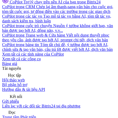
CoPilot
Trợ lý chạy trên nền AI của bạn trong Bitrix24
CoPilot trong CRM
Chép lại âm thanh-sang-văn bản cho cuộc gọi,
tóm tắt cuộc gọi, tự động điền vào các trường trong các giao dịch
CoPilot trong các tác vụ
Tạo mô tả tác vụ bằng AI, tóm tắt tác vụ,
danh sách kiểm tra, bình luận
CoPilot trong cuộc trò chuyện
Nguồn ý tưởng không giới hạn, văn
bản được tạo bởi AI, động não, v.v...
CoPilot trong Trang web & Cửa hàng
Viết nội dung thuyết phục
theo yêu cầu, ảnh được tạo bởi AI, prompt chi tiết, dịch văn bản
CoPilot trong bảng tin
Tóm tắt chủ đề, ý tưởng được tạo bởi AI,
chỉnh sửa & tạo văn bản, câu trả lời được viết bởi AI, dịch văn bản
Xem tất cả các tính năng của CoPilot
Xem tất cả các công cụ
Bảng giá
Tài nguyên
Học tập
Hội thảo web
Bộ phận hỗ trợ
Hướng dẫn & tài liệu API
Kết nối
Gửi phiếu
Liên lạc với các đối tác Bitrix24 tại địa phương
Đọc
Trung tâm Phát triển