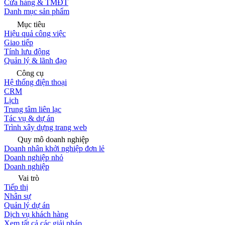
Cửa hàng & TMĐT
Danh mục sản phẩm
Mục tiêu
Hiệu quả công việc
Giao tiếp
Tính lưu động
Quản lý & lãnh đạo
Công cụ
Hệ thống điện thoại
CRM
Lịch
Trung tâm liên lạc
Tác vụ & dự án
Trình xây dựng trang web
Quy mô doanh nghiệp
Doanh nhân khởi nghiệp đơn lẻ
Doanh nghiệp nhỏ
Doanh nghiệp
Vai trò
Tiếp thị
Nhân sự
Quản lý dự án
Dịch vụ khách hàng
Xem tất cả các giải pháp