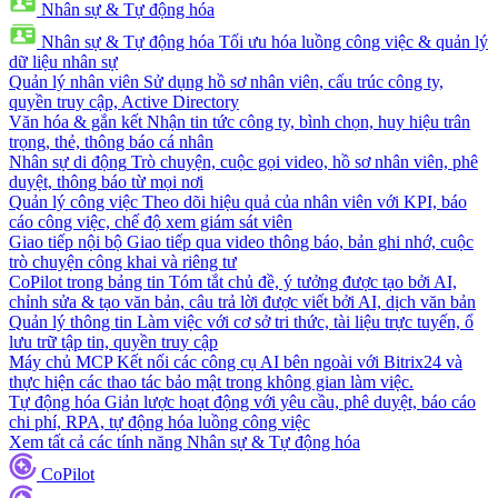
Nhân sự & Tự động hóa
Nhân sự & Tự động hóa
Tối ưu hóa luồng công việc & quản lý
dữ liệu nhân sự
Quản lý nhân viên
Sử dụng hồ sơ nhân viên, cấu trúc công ty,
quyền truy cập, Active Directory
Văn hóa & gắn kết
Nhận tin tức công ty, bình chọn, huy hiệu trân
trọng, thẻ, thông báo cá nhân
Nhân sự di động
Trò chuyện, cuộc gọi video, hồ sơ nhân viên, phê
duyệt, thông báo từ mọi nơi
Quản lý công việc
Theo dõi hiệu quả của nhân viên với KPI, báo
cáo công việc, chế độ xem giám sát viên
Giao tiếp nội bộ
Giao tiếp qua video thông báo, bản ghi nhớ, cuộc
trò chuyện công khai và riêng tư
CoPilot trong bảng tin
Tóm tắt chủ đề, ý tưởng được tạo bởi AI,
chỉnh sửa & tạo văn bản, câu trả lời được viết bởi AI, dịch văn bản
Quản lý thông tin
Làm việc với cơ sở tri thức, tài liệu trực tuyến, ổ
lưu trữ tập tin, quyền truy cập
Máy chủ MCP
Kết nối các công cụ AI bên ngoài với Bitrix24 và
thực hiện các thao tác bảo mật trong không gian làm việc.
Tự động hóa
Giản lược hoạt động với yêu cầu, phê duyệt, báo cáo
chi phí, RPA, tự động hóa luồng công việc
Xem tất cả các tính năng Nhân sự & Tự động hóa
CoPilot