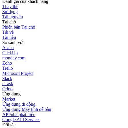
Đánh giá của khách hàng
Thay thế
Sử dụng
Tài nguyên
Tại chỗ
Phiên bản Tại chỗ
Tải về
Tài liệu
So sánh với
Asana
ClickUp
monday.com
Zoho
Trello
Microsoft Project
Slack
nTask
Odoo
Ứng dụng
Market
Ứng dụng di động
Ứng dụng Máy tính để bàn
API/nhà phát triển
Google API Services
Đối tác