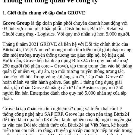
Thông tin tổng quan về công ty
1.
Giới thiệu chung về tập đoàn GROVE
Grove Group
là tập đoàn phân phối chuyên doanh hoạt động với
03 lĩnh vực chủ lực: Phân phối - Distribution, Bán lẻ - Retail và
Chuỗi cung ứng - Logistics. Với quy mô nhân sự hơn 5.000 người.
Tháng 8 năm 2021 GROVE đã liên hệ với Đối tác chính thức của
Bitrix24 tại Việt Nam với mong muốn tìm kiếm một giải pháp mang
đến môi trường truyền thông tương tác giao tiếp nội bộ hiệu quả.
Bước đầu, Grove tiến hành áp dụng Bitrix24 cho quy mô nhân sự
250 người (bộ phận core – Grove), tập trung trọng tâm vào hệ thống
quản lý nhiệm vụ, dự án, tạo môi trường truyền thông tương tác,
báo cáo nội bộ. Trong vòng 2 tháng sau đó, Tập đoàn Grove đã
hoàn thành và tiến hành golive. Sau gần 1 tháng ứng dụng giải
pháp, tập đoàn Grove đã nâng cấp từ bản Business quy mô 250
người lên bản Enterprise dành cho quy mô 5,000 nhân sự của tập
đoàn.
Grove là tập đoàn có kinh nghiệm sử dụng và triển khai các hệ
thống công nghệ như SAP ERP. Grove lựa chọn nền tảng Bitrix24
để triển khai dựa trên 03 điểm: kinh nghiệm của đội ngũ chuyên gia
tư vấn của Đối tác chính thức của Bitrix24 tại Việt Nam, kế hoạch
triển khai chi tiết - rõ ràng, chuyên gia cấp cao trực tiếp tư vấn trong