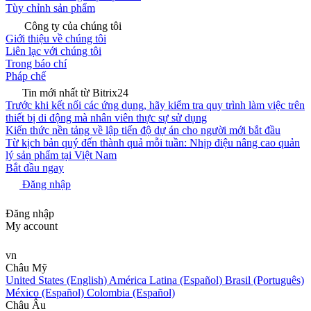
Tùy chỉnh sản phẩm
Công ty của chúng tôi
Giới thiệu về chúng tôi
Liên lạc với chúng tôi
Trong báo chí
Pháp chế
Tin mới nhất từ Bitrix24
Trước khi kết nối các ứng dụng, hãy kiểm tra quy trình làm việc trên
thiết bị di động mà nhân viên thực sự sử dụng
Kiến thức nền tảng về lập tiến độ dự án cho người mới bắt đầu
Từ kịch bản quý đến thành quả mỗi tuần: Nhịp điệu nâng cao quản
lý sản phẩm tại Việt Nam
Bắt đầu ngay
Đăng nhập
Đăng nhập
My account
vn
Châu Mỹ
United States (English)
América Latina (Español)
Brasil (Português)
México (Español)
Colombia (Español)
Châu Âu