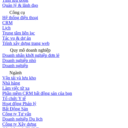
Tính lưu động
Quản lý & lãnh đạo
Công cụ
Hệ thống điện thoại
CRM
Lịch
Trung tâm liên lạc
Tác vụ & dự án
Trình xây dựng trang web
Quy mô doanh nghiệp
Doanh nhân khởi nghiệp đơn lẻ
Doanh nghiệp nhỏ
Doanh nghiệp
Ngành
Vận tải và lưu kho
Nhà hàng
Làm việc từ xa
Phần mềm CRM bất động sản của bạn
Tổ chức Y tế
Hoạt động Pháp lý
Bất Động Sản
Công ty Tư vấn
Doanh nghiệp Du lịch
Công ty Xây dựng