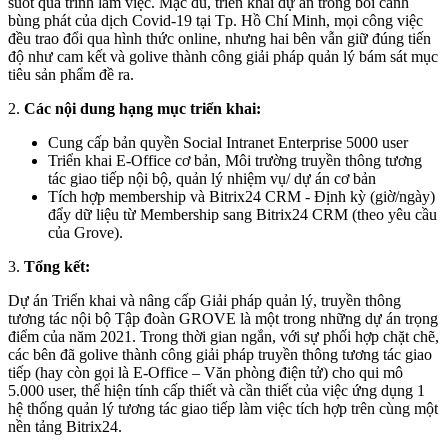
suốt quá trình làm việc. Mặc dù, triển khai dự án trong bối cảnh
bùng phát của dịch Covid-19 tại Tp. Hồ Chí Minh, mọi công việc
đều trao đổi qua hình thức online, nhưng hai bên vẫn giữ đúng tiến
độ như cam kết và golive thành công giải pháp quản lý bám sát mục
tiêu sản phẩm đề ra.
2.
Các nội dung hạng mục triển khai:
Cung cấp bản quyền Social Intranet Enterprise 5000 user
Triển khai E-Office cơ bản, Môi trường truyền thông tương
tác giao tiếp nội bộ, quản lý nhiệm vụ/ dự án cơ bản
Tích hợp membership và Bitrix24 CRM - Định kỳ (giờ/ngày)
đẩy dữ liệu từ Membership sang Bitrix24 CRM (theo yêu cầu
của Grove).
3.
Tổng kết:
Dự án Triển khai và nâng cấp Giải pháp quản lý, truyền thông
tương tác nội bộ Tập đoàn GROVE là một trong những dự án trọng
điểm của năm 2021. Trong thời gian ngắn, với sự phối hợp chặt chẽ,
các bên đã golive thành công giải pháp truyền thông tương tác giao
tiếp (hay còn gọi là E-Office – Văn phòng điện tử) cho qui mô
5.000 user, thể hiện tính cấp thiết và cần thiết của việc ứng dụng 1
hệ thống quản lý tương tác giao tiếp làm việc tích hợp trên cùng một
nền tảng Bitrix24.