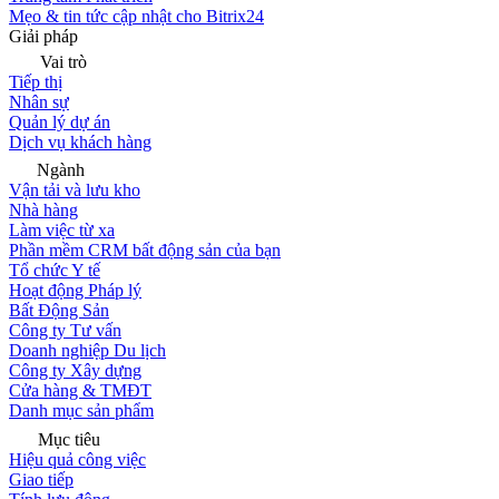
Mẹo & tin tức cập nhật cho Bitrix24
Giải pháp
Vai trò
Tiếp thị
Nhân sự
Quản lý dự án
Dịch vụ khách hàng
Ngành
Vận tải và lưu kho
Nhà hàng
Làm việc từ xa
Phần mềm CRM bất động sản của bạn
Tổ chức Y tế
Hoạt động Pháp lý
Bất Động Sản
Công ty Tư vấn
Doanh nghiệp Du lịch
Công ty Xây dựng
Cửa hàng & TMĐT
Danh mục sản phẩm
Mục tiêu
Hiệu quả công việc
Giao tiếp