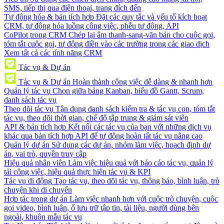
SMS, tiếp thị qua điện thoại, trang đích đến
Tự động hóa & bản tích hợp
Đặt các quy tắc và yếu tố kích hoạt
CRM, tự động hóa luồng công việc, phễu tự động, API
CoPilot trong CRM
Chép lại âm thanh-sang-văn bản cho cuộc gọi,
tóm tắt cuộc gọi, tự động điền vào các trường trong các giao dịch
Xem tất cả các tính năng CRM
Tác vụ & Dự án
Tác vụ & Dự án
Hoàn thành công việc dễ dàng & nhanh hơn
Quản lý tác vụ
Chọn giữa bảng Kanban, biểu đồ Gantt, Scrum,
danh sách tác vụ
Theo dõi tác vụ
Tận dụng danh sách kiểm tra & tác vụ con, tóm tắt
tác vụ, theo dõi thời gian, chế độ tập trung & giám sát viên
API & bản tích hợp
Kết nối các tác vụ của bạn với những dịch vụ
khác qua bản tích hợp API để tự động hoàn tất tác vụ nâng cao
Quản lý dự án
Sử dụng các dự án, nhóm làm việc, hoạch định dự
án, vai trò, quyền truy cập
Hiệu quả nhân viên
Làm việc hiệu quả với báo cáo tác vụ, quản lý
tải công việc, hiệu quả thực hiện tác vụ & KPI
Tác vụ di động
Tạo tác vụ, theo dõi tác vụ, thông báo, bình luận, trò
chuyện khi di chuyển
Hợp tác trong dự án
Làm việc nhanh hơn với cuộc trò chuyện, cuộc
gọi video, bình luận, ổ lưu trữ tập tin, tài liệu, người dùng bên
ngoài, khuôn mẫu tác vụ