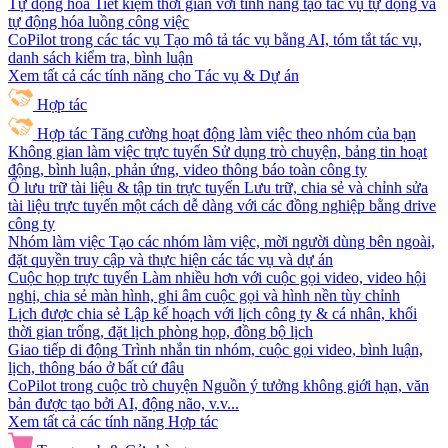
Tự động hóa
Tiết kiệm thời gian với tính năng tạo tác vụ tự động và
tự động hóa luồng công việc
CoPilot trong các tác vụ
Tạo mô tả tác vụ bằng AI, tóm tắt tác vụ,
danh sách kiểm tra, bình luận
Xem tất cả các tính năng cho Tác vụ & Dự án
Hợp tác
Hợp tác
Tăng cường hoạt động làm việc theo nhóm của bạn
Không gian làm việc trực tuyến
Sử dụng trò chuyện, bảng tin hoạt
động, bình luận, phản ứng, video thông báo toàn công ty
Ổ lưu trữ tài liệu & tập tin trực tuyến
Lưu trữ, chia sẻ và chỉnh sửa
tài liệu trực tuyến một cách dễ dàng với các đồng nghiệp bằng drive
công ty
Nhóm làm việc
Tạo các nhóm làm việc, mời người dùng bên ngoài,
đặt quyền truy cập và thực hiện các tác vụ và dự án
Cuộc họp trực tuyến
Làm nhiều hơn với cuộc gọi video, video hội
nghị, chia sẻ màn hình, ghi âm cuộc gọi và hình nền tùy chỉnh
Lịch được chia sẻ
Lập kế hoạch với lịch công ty & cá nhân, khối
thời gian trống, đặt lịch phòng họp, đồng bộ lịch
Giao tiếp di động
Trình nhắn tin nhóm, cuộc gọi video, bình luận,
lịch, thông báo ở bất cứ đâu
CoPilot trong cuộc trò chuyện
Nguồn ý tưởng không giới hạn, văn
bản được tạo bởi AI, động não, v.v...
Xem tất cả các tính năng Hợp tác