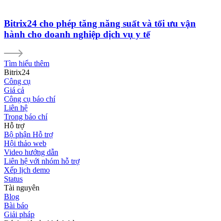
Bitrix24 cho phép tăng năng suất và tối ưu vận
hành cho doanh nghiệp dịch vụ y tế
Tìm hiểu thêm
Bitrix24
Công cụ
Giá cả
Công cụ báo chí
Liên hệ
Trong báo chí
Hỗ trợ
Bộ phận Hỗ trợ
Hội thảo web
Video hướng dẫn
Liên hệ với nhóm hỗ trợ
Xếp lịch demo
Status
Tài nguyên
Blog
Bài báo
Giải pháp