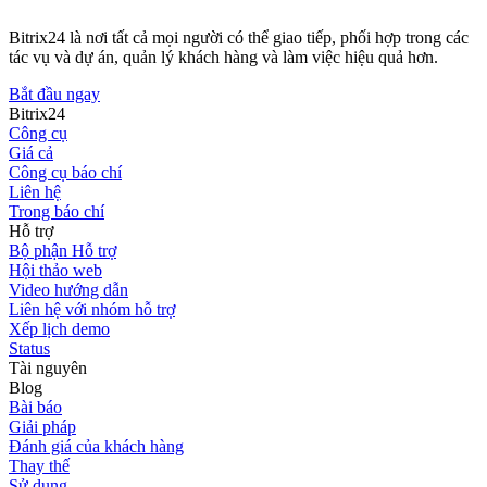
Bitrix24 là nơi tất cả mọi người có thể giao tiếp, phối hợp trong các
tác vụ và dự án, quản lý khách hàng và làm việc hiệu quả hơn.
Bắt đầu ngay
Bitrix24
Công cụ
Giá cả
Công cụ báo chí
Liên hệ
Trong báo chí
Hỗ trợ
Bộ phận Hỗ trợ
Hội thảo web
Video hướng dẫn
Liên hệ với nhóm hỗ trợ
Xếp lịch demo
Status
Tài nguyên
Blog
Bài báo
Giải pháp
Đánh giá của khách hàng
Thay thế
Sử dụng