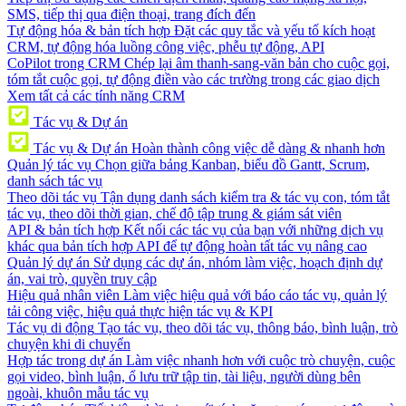
SMS, tiếp thị qua điện thoại, trang đích đến
Tự động hóa & bản tích hợp
Đặt các quy tắc và yếu tố kích hoạt
CRM, tự động hóa luồng công việc, phễu tự động, API
CoPilot trong CRM
Chép lại âm thanh-sang-văn bản cho cuộc gọi,
tóm tắt cuộc gọi, tự động điền vào các trường trong các giao dịch
Xem tất cả các tính năng CRM
Tác vụ & Dự án
Tác vụ & Dự án
Hoàn thành công việc dễ dàng & nhanh hơn
Quản lý tác vụ
Chọn giữa bảng Kanban, biểu đồ Gantt, Scrum,
danh sách tác vụ
Theo dõi tác vụ
Tận dụng danh sách kiểm tra & tác vụ con, tóm tắt
tác vụ, theo dõi thời gian, chế độ tập trung & giám sát viên
API & bản tích hợp
Kết nối các tác vụ của bạn với những dịch vụ
khác qua bản tích hợp API để tự động hoàn tất tác vụ nâng cao
Quản lý dự án
Sử dụng các dự án, nhóm làm việc, hoạch định dự
án, vai trò, quyền truy cập
Hiệu quả nhân viên
Làm việc hiệu quả với báo cáo tác vụ, quản lý
tải công việc, hiệu quả thực hiện tác vụ & KPI
Tác vụ di động
Tạo tác vụ, theo dõi tác vụ, thông báo, bình luận, trò
chuyện khi di chuyển
Hợp tác trong dự án
Làm việc nhanh hơn với cuộc trò chuyện, cuộc
gọi video, bình luận, ổ lưu trữ tập tin, tài liệu, người dùng bên
ngoài, khuôn mẫu tác vụ