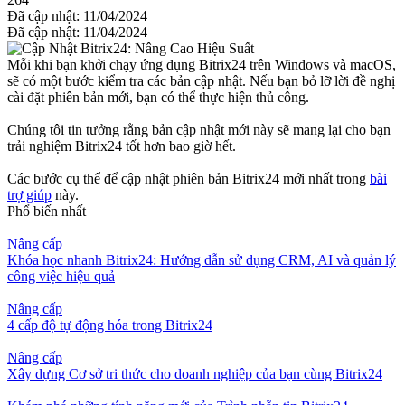
Đã cập nhật: 11/04/2024
Đã cập nhật: 11/04/2024
Mỗi khi bạn khởi chạy ứng dụng Bitrix24 trên Windows và macOS,
sẽ có một bước kiểm tra các bản cập nhật. Nếu bạn bỏ lỡ lời đề nghị
cài đặt phiên bản mới, bạn có thể thực hiện thủ công.
Chúng tôi tin tưởng rằng bản cập nhật mới này sẽ mang lại cho bạn
trải nghiệm Bitrix24 tốt hơn bao giờ hết.
Các bước cụ thể để cập nhật phiên bản Bitrix24 mới nhất trong
bài
trợ giúp
này.
Phổ biến nhất
Nâng cấp
Khóa học nhanh Bitrix24: Hướng dẫn sử dụng CRM, AI và quản lý
công việc hiệu quả
Nâng cấp
4 cấp độ tự động hóa trong Bitrix24
Nâng cấp
Xây dựng Cơ sở tri thức cho doanh nghiệp của bạn cùng Bitrix24