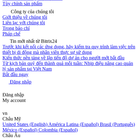
Tùy chỉnh sản phẩm
Công ty của chúng tôi
Giới thiệu về chúng tôi
Liên lạc với chúng tôi
Trong báo chí
Pháp chế
Tin mới nhất từ Bitrix24
Trước khi kết nối các ứng dụng, hãy kiểm tra quy trình làm việc trên
thiết bị di động mà nhân viên thực sự sử dụng
Kiến thức nền tảng về lập tiến độ dự án cho người mới bắt đầu
Từ kịch bản quý đến thành quả mỗi tuần: Nhịp điệu nâng cao quản
lý sản phẩm tại Việt Nam
Bắt đầu ngay
Đăng nhập
Đăng nhập
My account
vn
Châu Mỹ
United States (English)
América Latina (Español)
Brasil (Português)
México (Español)
Colombia (Español)
Châu Âu