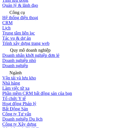
Tính lưu động
Quản lý & lãnh đạo
Công cụ
Hệ thống điện thoại
CRM
Lịch
Trung tâm liên lạc
Tác vụ & dự án
Trình xây dựng trang web
Quy mô doanh nghiệp
Doanh nhân khởi nghiệp đơn lẻ
Doanh nghiệp nhỏ
Doanh nghiệp
Ngành
Vận tải và lưu kho
Nhà hàng
Làm việc từ xa
Phần mềm CRM bất động sản của bạn
Tổ chức Y tế
Hoạt động Pháp lý
Bất Động Sản
Công ty Tư vấn
Doanh nghiệp Du lịch
Công ty Xây dựng