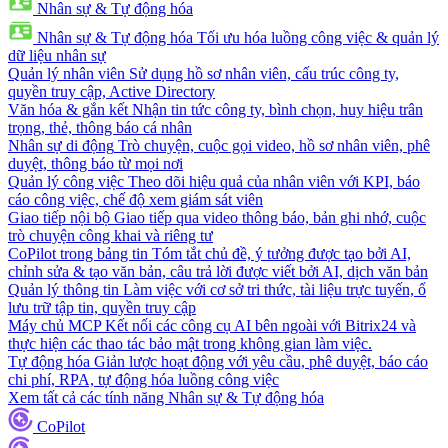
Nhân sự & Tự động hóa
Nhân sự & Tự động hóa
Tối ưu hóa luồng công việc & quản lý
dữ liệu nhân sự
Quản lý nhân viên
Sử dụng hồ sơ nhân viên, cấu trúc công ty,
quyền truy cập, Active Directory
Văn hóa & gắn kết
Nhận tin tức công ty, bình chọn, huy hiệu trân
trọng, thẻ, thông báo cá nhân
Nhân sự di động
Trò chuyện, cuộc gọi video, hồ sơ nhân viên, phê
duyệt, thông báo từ mọi nơi
Quản lý công việc
Theo dõi hiệu quả của nhân viên với KPI, báo
cáo công việc, chế độ xem giám sát viên
Giao tiếp nội bộ
Giao tiếp qua video thông báo, bản ghi nhớ, cuộc
trò chuyện công khai và riêng tư
CoPilot trong bảng tin
Tóm tắt chủ đề, ý tưởng được tạo bởi AI,
chỉnh sửa & tạo văn bản, câu trả lời được viết bởi AI, dịch văn bản
Quản lý thông tin
Làm việc với cơ sở tri thức, tài liệu trực tuyến, ổ
lưu trữ tập tin, quyền truy cập
Máy chủ MCP
Kết nối các công cụ AI bên ngoài với Bitrix24 và
thực hiện các thao tác bảo mật trong không gian làm việc.
Tự động hóa
Giản lược hoạt động với yêu cầu, phê duyệt, báo cáo
chi phí, RPA, tự động hóa luồng công việc
Xem tất cả các tính năng Nhân sự & Tự động hóa
CoPilot