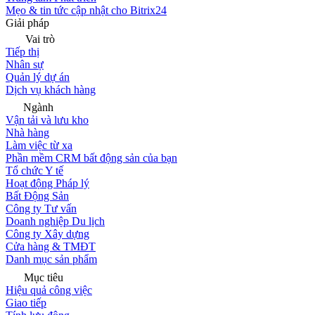
Mẹo & tin tức cập nhật cho Bitrix24
Giải pháp
Vai trò
Tiếp thị
Nhân sự
Quản lý dự án
Dịch vụ khách hàng
Ngành
Vận tải và lưu kho
Nhà hàng
Làm việc từ xa
Phần mềm CRM bất động sản của bạn
Tổ chức Y tế
Hoạt động Pháp lý
Bất Động Sản
Công ty Tư vấn
Doanh nghiệp Du lịch
Công ty Xây dựng
Cửa hàng & TMĐT
Danh mục sản phẩm
Mục tiêu
Hiệu quả công việc
Giao tiếp