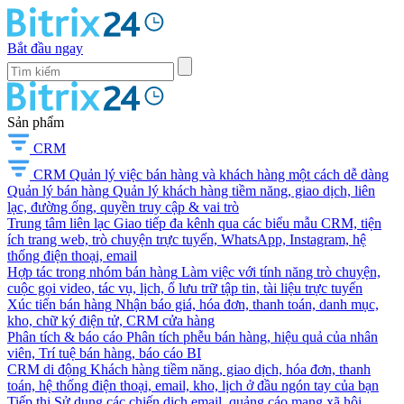
Bắt đầu ngay
Sản phẩm
CRM
CRM
Quản lý việc bán hàng và khách hàng một cách dễ dàng
Quản lý bán hàng
Quản lý khách hàng tiềm năng, giao dịch, liên
lạc, đường ống, quyền truy cập & vai trò
Trung tâm liên lạc
Giao tiếp đa kênh qua các biểu mẫu CRM, tiện
ích trang web, trò chuyện trực tuyến, WhatsApp, Instagram, hệ
thống điện thoại, email
Hợp tác trong nhóm bán hàng
Làm việc với tính năng trò chuyện,
cuộc gọi video, tác vụ, lịch, ổ lưu trữ tập tin, tài liệu trực tuyến
Xúc tiến bán hàng
Nhận báo giá, hóa đơn, thanh toán, danh mục,
kho, chữ ký điện tử, CRM cửa hàng
Phân tích & báo cáo
Phân tích phễu bán hàng, hiệu quả của nhân
viên, Trí tuệ bán hàng, báo cáo BI
CRM di động
Khách hàng tiềm năng, giao dịch, hóa đơn, thanh
toán, hệ thống điện thoại, email, kho, lịch ở đầu ngón tay của bạn
Tiếp thị
Sử dụng các chiến dịch email, quảng cáo mạng xã hội,