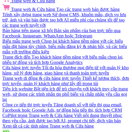
Trang web & Cửa hàng
Trang web & Cửa hàng
Tạo các trang web bán được hàng
Trình xây dựng trang web
Sử dụng CMS, khuôn mẫu, dịch vụ lưu
trữ, ảnh và văn bản được tạo bởi AI miễn phí của chúng tôi để tạo
các trang web tuyệt vời
Bán hàng trên mạng xã hội
Bán sản phẩm của bạn trực tiếp qua
Facebook, Instagram, WhatsApp hoặc Telegram
Biểu mẫu trang web
Chụp lại khách hàng tiềm năng với các biểu
mẫu đặt hàng tùy chỉnh, biểu mẫu đăng ký & phản hồi, và các biểu
mẫu với trường điều kiện
Trang đích đến
Tạo khách hàng tiềm năng với biểu mẫu chụp lại,
phễu tự động và tích hợp Google Analytics
Cửa hàng trực tuyến
Tối đa hóa thương mại điện tử với quản lý kho
hàng, xử lý đơn hàng, giao hàng và thanh toán trực tuyến
Trang web di động & cửa hàng trực tuyến
Thiết kế tương thích, đơn
trực tuyến, quản lý khách hàng như lấy đồ trong túi
Tiện ích website
Bật tiện ích để trò chuyện với khách truy cập trang
web, sử dụng các trình nhắn tin phổ biến và chấp nhận yêu cầu gọi
lại
Công cụ tiếp thị trực tuyến
Tăng doanh số với tiếp thị qua email,
Facebook hoặc Google Ads, tự động hóa tiếp thị, tích hợp CRM
CoPilot trong Trang web & Cửa hàng
Viết nội dung thuyết phục
theo yêu cầu, ảnh được tạo bởi AI, prompt chi tiết, dịch văn bản
Xem tất cả các tính năng Trang web & Cửa hàng