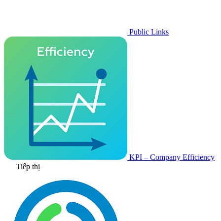
Public Links
KPI – Company Efficiency
Tiếp thị