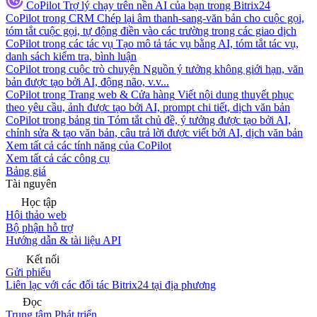
CoPilot
Trợ lý chạy trên nền AI của bạn trong Bitrix24
CoPilot trong CRM
Chép lại âm thanh-sang-văn bản cho cuộc gọi,
tóm tắt cuộc gọi, tự động điền vào các trường trong các giao dịch
CoPilot trong các tác vụ
Tạo mô tả tác vụ bằng AI, tóm tắt tác vụ,
danh sách kiểm tra, bình luận
CoPilot trong cuộc trò chuyện
Nguồn ý tưởng không giới hạn, văn
bản được tạo bởi AI, động não, v.v...
CoPilot trong Trang web & Cửa hàng
Viết nội dung thuyết phục
theo yêu cầu, ảnh được tạo bởi AI, prompt chi tiết, dịch văn bản
CoPilot trong bảng tin
Tóm tắt chủ đề, ý tưởng được tạo bởi AI,
chỉnh sửa & tạo văn bản, câu trả lời được viết bởi AI, dịch văn bản
Xem tất cả các tính năng của CoPilot
Xem tất cả các công cụ
Bảng giá
Tài nguyên
Học tập
Hội thảo web
Bộ phận hỗ trợ
Hướng dẫn & tài liệu API
Kết nối
Gửi phiếu
Liên lạc với các đối tác Bitrix24 tại địa phương
Đọc
Trung tâm Phát triển