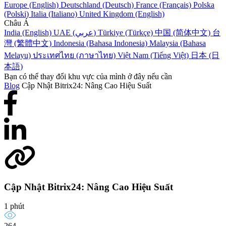
Europe (English)
Deutschland (Deutsch)
France (Français)
Polska
(Polski)
Italia (Italiano)
United Kingdom (English)
Châu Á
India (English)
UAE (عربي)
Türkiye (Türkçe)
中国 (简体中文)
台
灣 (繁體中文)
Indonesia (Bahasa Indonesia)
Malaysia (Bahasa
Melayu)
ประเทศไทย (ภาษาไทย)
Việt Nam (Tiếng Việt)
日本 (日
本語)
Bạn có thể thay đổi khu vực của mình ở đây nếu cần
Blog
Cập Nhật Bitrix24: Nâng Cao Hiệu Suất
Cập Nhật Bitrix24: Nâng Cao Hiệu Suất
1 phút
264