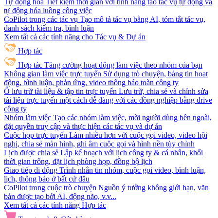
Tự động hóa
Tiết kiệm thời gian với tính năng tạo tác vụ tự động và
tự động hóa luồng công việc
CoPilot trong các tác vụ
Tạo mô tả tác vụ bằng AI, tóm tắt tác vụ,
danh sách kiểm tra, bình luận
Xem tất cả các tính năng cho Tác vụ & Dự án
Hợp tác
Hợp tác
Tăng cường hoạt động làm việc theo nhóm của bạn
Không gian làm việc trực tuyến
Sử dụng trò chuyện, bảng tin hoạt
động, bình luận, phản ứng, video thông báo toàn công ty
Ổ lưu trữ tài liệu & tập tin trực tuyến
Lưu trữ, chia sẻ và chỉnh sửa
tài liệu trực tuyến một cách dễ dàng với các đồng nghiệp bằng drive
công ty
Nhóm làm việc
Tạo các nhóm làm việc, mời người dùng bên ngoài,
đặt quyền truy cập và thực hiện các tác vụ và dự án
Cuộc họp trực tuyến
Làm nhiều hơn với cuộc gọi video, video hội
nghị, chia sẻ màn hình, ghi âm cuộc gọi và hình nền tùy chỉnh
Lịch được chia sẻ
Lập kế hoạch với lịch công ty & cá nhân, khối
thời gian trống, đặt lịch phòng họp, đồng bộ lịch
Giao tiếp di động
Trình nhắn tin nhóm, cuộc gọi video, bình luận,
lịch, thông báo ở bất cứ đâu
CoPilot trong cuộc trò chuyện
Nguồn ý tưởng không giới hạn, văn
bản được tạo bởi AI, động não, v.v...
Xem tất cả các tính năng Hợp tác