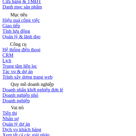
Cửa hàng & TMĐT
Danh mục sản phẩm
Mục tiêu
Hiệu quả công việc
Giao tiếp
Tính lưu động
Quản lý & lãnh đạo
Công cụ
Hệ thống điện thoại
CRM
Lịch
Trung tâm liên lạc
Tác vụ & dự án
Trình xây dựng trang web
Quy mô doanh nghiệp
Doanh nhân khởi nghiệp đơn lẻ
Doanh nghiệp nhỏ
Doanh nghiệp
Vai trò
Tiếp thị
Nhân sự
Quản lý dự án
Dịch vụ khách hàng
Xem tất cả các giải pháp