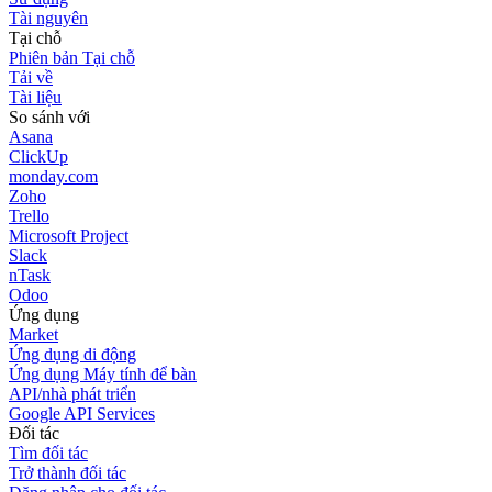
Tài nguyên
Tại chỗ
Phiên bản Tại chỗ
Tải về
Tài liệu
So sánh với
Asana
ClickUp
monday.com
Zoho
Trello
Microsoft Project
Slack
nTask
Odoo
Ứng dụng
Market
Ứng dụng di động
Ứng dụng Máy tính để bàn
API/nhà phát triển
Google API Services
Đối tác
Tìm đối tác
Trở thành đối tác