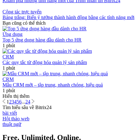
Khám phá những tính năng mới của Trình nhắn tin Bitrix24
Cộng tác trực tuyến
Bảng trắng: Biến ý tưởng thành hành động bằng các tính năng mới
Bạn cũng có thể thích
Ứng dụng
Top 5 ứng dụng hàng đầu dành cho HR
1 phút
CRM
Các quy tắc từ động hóa quản lý sản phẩm
1 phút
CRM
Mẫu CRM mới – tập trung, nhanh chóng, hiệu quả
1 phút
Hiển thị thêm
1
2
3
4
5
6
...
24
Tìm hiểu sâu về Bitrix24
bài viết
Hội thảo web
thuật ngữ
Free. Unlimited. Online.