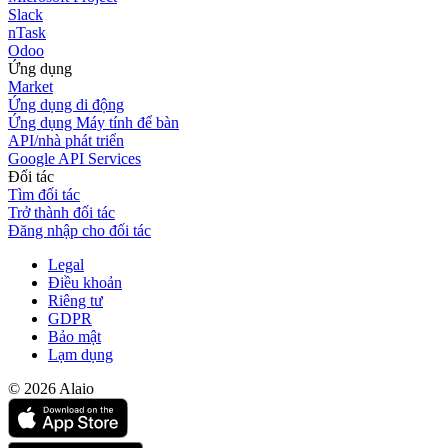
Slack
nTask
Odoo
Ứng dụng
Market
Ứng dụng di động
Ứng dụng Máy tính để bàn
API/nhà phát triển
Google API Services
Đối tác
Tìm đối tác
Trở thành đối tác
Đăng nhập cho đối tác
Legal
Điều khoản
Riêng tư
GDPR
Bảo mật
Lạm dụng
© 2026 Alaio