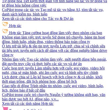
Tự động hóa
Tiết kiệm thời gian với tính năng tạo tác vụ tự động và
tự động hóa luồng công việc
CoPilot trong các tác vụ
Tạo mô tả tác vụ bằng AI, tóm tắt tác vụ,
danh sách kiểm tra, bình luận
Xem tất cả các tính năng cho Tác vụ & Dự án
Hợp tác
Hợp tác
Tăng cường hoạt động làm việc theo nhóm của bạn
Không gian làm việc trực tuyến
Sử dụng trò chuyện, bảng tin hoạt
động, bình luận, phản ứng, video thông báo toàn công ty
Ổ lưu trữ tài liệu & tập tin trực tuyến
Lưu trữ, chia sẻ và chỉnh sửa
tài liệu trực tuyến một cách dễ dàng với các đồng nghiệp bằng drive
công ty
Nhóm làm việc
Tạo các nhóm làm việc, mời người dùng bên ngoài,
đặt quyền truy cập và thực hiện các tác vụ và dự án
Cuộc họp trực tuyến
Làm nhiều hơn với cuộc gọi video, video hội
nghị, chia sẻ màn hình, ghi âm cuộc gọi và hình nền tùy chỉnh
Lịch được chia sẻ
Lập kế hoạch với lịch công ty & cá nhân, khối
thời gian trống, đặt lịch phòng họp, đồng bộ lịch
Giao tiếp di động
Trình nhắn tin nhóm, cuộc gọi video, bình luận,
lịch, thông báo ở bất cứ đâu
CoPilot trong cuộc trò chuyện
Nguồn ý tưởng không giới hạn, văn
bản được tạo bởi AI, động não, v.v...
Xem tất cả các tính năng Hợp tác