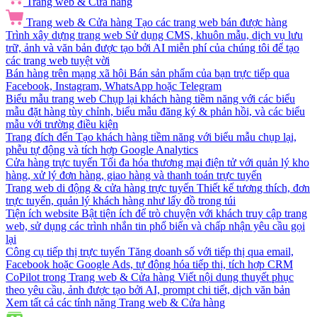
Trang web & Cửa hàng
Trang web & Cửa hàng
Tạo các trang web bán được hàng
Trình xây dựng trang web
Sử dụng CMS, khuôn mẫu, dịch vụ lưu
trữ, ảnh và văn bản được tạo bởi AI miễn phí của chúng tôi để tạo
các trang web tuyệt vời
Bán hàng trên mạng xã hội
Bán sản phẩm của bạn trực tiếp qua
Facebook, Instagram, WhatsApp hoặc Telegram
Biểu mẫu trang web
Chụp lại khách hàng tiềm năng với các biểu
mẫu đặt hàng tùy chỉnh, biểu mẫu đăng ký & phản hồi, và các biểu
mẫu với trường điều kiện
Trang đích đến
Tạo khách hàng tiềm năng với biểu mẫu chụp lại,
phễu tự động và tích hợp Google Analytics
Cửa hàng trực tuyến
Tối đa hóa thương mại điện tử với quản lý kho
hàng, xử lý đơn hàng, giao hàng và thanh toán trực tuyến
Trang web di động & cửa hàng trực tuyến
Thiết kế tương thích, đơn
trực tuyến, quản lý khách hàng như lấy đồ trong túi
Tiện ích website
Bật tiện ích để trò chuyện với khách truy cập trang
web, sử dụng các trình nhắn tin phổ biến và chấp nhận yêu cầu gọi
lại
Công cụ tiếp thị trực tuyến
Tăng doanh số với tiếp thị qua email,
Facebook hoặc Google Ads, tự động hóa tiếp thị, tích hợp CRM
CoPilot trong Trang web & Cửa hàng
Viết nội dung thuyết phục
theo yêu cầu, ảnh được tạo bởi AI, prompt chi tiết, dịch văn bản
Xem tất cả các tính năng Trang web & Cửa hàng