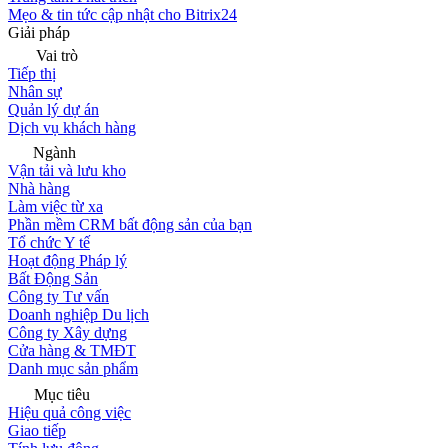
Mẹo & tin tức cập nhật cho Bitrix24
Giải pháp
Vai trò
Tiếp thị
Nhân sự
Quản lý dự án
Dịch vụ khách hàng
Ngành
Vận tải và lưu kho
Nhà hàng
Làm việc từ xa
Phần mềm CRM bất động sản của bạn
Tổ chức Y tế
Hoạt động Pháp lý
Bất Động Sản
Công ty Tư vấn
Doanh nghiệp Du lịch
Công ty Xây dựng
Cửa hàng & TMĐT
Danh mục sản phẩm
Mục tiêu
Hiệu quả công việc
Giao tiếp