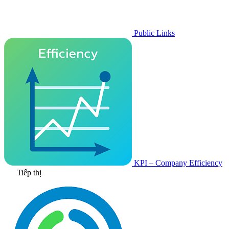
Public Links
KPI – Company Efficiency
Tiếp thị