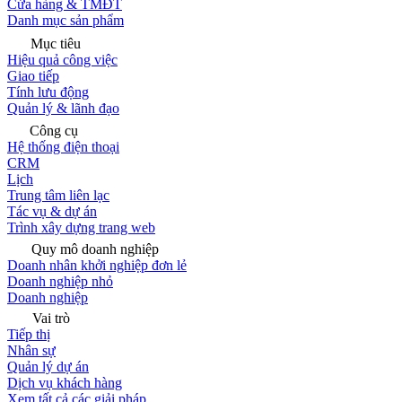
Cửa hàng & TMĐT
Danh mục sản phẩm
Mục tiêu
Hiệu quả công việc
Giao tiếp
Tính lưu động
Quản lý & lãnh đạo
Công cụ
Hệ thống điện thoại
CRM
Lịch
Trung tâm liên lạc
Tác vụ & dự án
Trình xây dựng trang web
Quy mô doanh nghiệp
Doanh nhân khởi nghiệp đơn lẻ
Doanh nghiệp nhỏ
Doanh nghiệp
Vai trò
Tiếp thị
Nhân sự
Quản lý dự án
Dịch vụ khách hàng
Xem tất cả các giải pháp