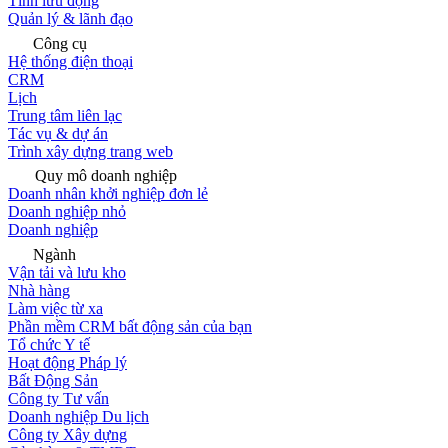
Tính lưu động
Quản lý & lãnh đạo
Công cụ
Hệ thống điện thoại
CRM
Lịch
Trung tâm liên lạc
Tác vụ & dự án
Trình xây dựng trang web
Quy mô doanh nghiệp
Doanh nhân khởi nghiệp đơn lẻ
Doanh nghiệp nhỏ
Doanh nghiệp
Ngành
Vận tải và lưu kho
Nhà hàng
Làm việc từ xa
Phần mềm CRM bất động sản của bạn
Tổ chức Y tế
Hoạt động Pháp lý
Bất Động Sản
Công ty Tư vấn
Doanh nghiệp Du lịch
Công ty Xây dựng