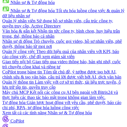
Nhân sự & Tự động hóa
Nhân sự & Tự động hóa
Tối ưu hóa luồng công việc & quản lý
dữ liệu nhân sự
Quản lý nhân viên
Sử dụng hồ sơ nhân viên, cấu trúc công ty,
quyền truy cập, Active Directory
Văn hóa & gắn kết
Nhận tin tức công ty, bình chọn, huy hiệu trân
trọng, thẻ, thông báo cá nhân
Nhân sự di động
Trò chuyện, cuộc gọi video, hồ sơ nhân viên, phê
duyệt, thông báo từ mọi nơi
Quản lý công việc
Theo dõi hiệu quả của nhân viên với KPI, báo
cáo công việc, chế độ xem giám sát viên
Giao tiếp nội bộ
Giao tiếp qua video thông báo, bản ghi nhớ, cuộc
trò chuyện công khai và riêng tư
CoPilot trong bảng tin
Tóm tắt chủ đề, ý tưởng được tạo bởi AI,
chỉnh sửa & tạo văn bản, câu trả lời được viết bởi AI, dịch văn bản
Quản lý thông tin
Làm việc với cơ sở tri thức, tài liệu trực tuyến, ổ
lưu trữ tập tin, quyền truy cập
Máy chủ MCP
Kết nối các công cụ AI bên ngoài với Bitrix24 và
thực hiện các thao tác bảo mật trong không gian làm việc.
Tự động hóa
Giản lược hoạt động với yêu cầu, phê duyệt, báo cáo
chi phí, RPA, tự động hóa luồng công việc
Xem tất cả các tính năng Nhân sự & Tự động hóa
CoPilot