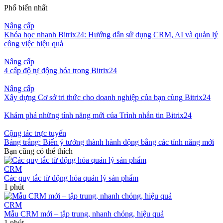
Phổ biến nhất
Nâng cấp
Khóa học nhanh Bitrix24: Hướng dẫn sử dụng CRM, AI và quản lý
công việc hiệu quả
Nâng cấp
4 cấp độ tự động hóa trong Bitrix24
Nâng cấp
Xây dựng Cơ sở tri thức cho doanh nghiệp của bạn cùng Bitrix24
Khám phá những tính năng mới của Trình nhắn tin Bitrix24
Cộng tác trực tuyến
Bảng trắng: Biến ý tưởng thành hành động bằng các tính năng mới
Bạn cũng có thể thích
CRM
Các quy tắc từ động hóa quản lý sản phẩm
1 phút
CRM
Mẫu CRM mới – tập trung, nhanh chóng, hiệu quả
1 phút