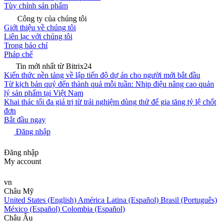
Tùy chỉnh sản phẩm
Công ty của chúng tôi
Giới thiệu về chúng tôi
Liên lạc với chúng tôi
Trong báo chí
Pháp chế
Tin mới nhất từ Bitrix24
Kiến thức nền tảng về lập tiến độ dự án cho người mới bắt đầu
Từ kịch bản quý đến thành quả mỗi tuần: Nhịp điệu nâng cao quản
lý sản phẩm tại Việt Nam
Khai thác tối đa giá trị từ trải nghiệm dùng thử để gia tăng tỷ lệ chốt
đơn
Bắt đầu ngay
Đăng nhập
Đăng nhập
My account
vn
Châu Mỹ
United States (English)
América Latina (Español)
Brasil (Português)
México (Español)
Colombia (Español)
Châu Âu