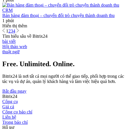
CRM
Bán hàng đàm thoại – chuyển đổi trò chuyện thành doanh thu
1 phút
Hiển thị thêm
1
2
3
4
Tìm hiểu sâu về Bitrix24
bài viết
Hội thảo web
thuật ngữ
Free. Unlimited. Online.
Bitrix24 là nơi tất cả mọi người có thể giao tiếp, phối hợp trong các
tác vụ và dự án, quản lý khách hàng và làm việc hiệu quả hơn.
Bắt đầu ngay
Bitrix24
Công cụ
Giá cả
Công cụ báo chí
Liên hệ
Trong báo chí
Hỗ trợ