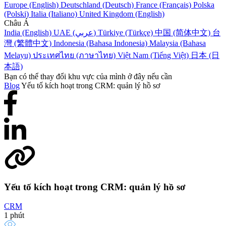
Europe (English)
Deutschland (Deutsch)
France (Français)
Polska
(Polski)
Italia (Italiano)
United Kingdom (English)
Châu Á
India (English)
UAE (عربي)
Türkiye (Türkçe)
中国 (简体中文)
台
灣 (繁體中文)
Indonesia (Bahasa Indonesia)
Malaysia (Bahasa
Melayu)
ประเทศไทย (ภาษาไทย)
Việt Nam (Tiếng Việt)
日本 (日
本語)
Bạn có thể thay đổi khu vực của mình ở đây nếu cần
Blog
Yếu tố kích hoạt trong CRM: quản lý hồ sơ
Yếu tố kích hoạt trong CRM: quản lý hồ sơ
CRM
1 phút