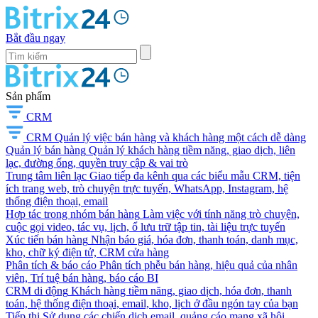
Bắt đầu ngay
Sản phẩm
CRM
CRM
Quản lý việc bán hàng và khách hàng một cách dễ dàng
Quản lý bán hàng
Quản lý khách hàng tiềm năng, giao dịch, liên
lạc, đường ống, quyền truy cập & vai trò
Trung tâm liên lạc
Giao tiếp đa kênh qua các biểu mẫu CRM, tiện
ích trang web, trò chuyện trực tuyến, WhatsApp, Instagram, hệ
thống điện thoại, email
Hợp tác trong nhóm bán hàng
Làm việc với tính năng trò chuyện,
cuộc gọi video, tác vụ, lịch, ổ lưu trữ tập tin, tài liệu trực tuyến
Xúc tiến bán hàng
Nhận báo giá, hóa đơn, thanh toán, danh mục,
kho, chữ ký điện tử, CRM cửa hàng
Phân tích & báo cáo
Phân tích phễu bán hàng, hiệu quả của nhân
viên, Trí tuệ bán hàng, báo cáo BI
CRM di động
Khách hàng tiềm năng, giao dịch, hóa đơn, thanh
toán, hệ thống điện thoại, email, kho, lịch ở đầu ngón tay của bạn
Tiếp thị
Sử dụng các chiến dịch email, quảng cáo mạng xã hội,