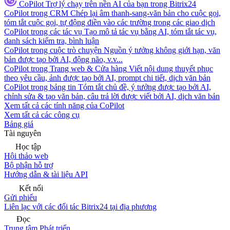
CoPilot
Trợ lý chạy trên nền AI của bạn trong Bitrix24
CoPilot trong CRM
Chép lại âm thanh-sang-văn bản cho cuộc gọi,
tóm tắt cuộc gọi, tự động điền vào các trường trong các giao dịch
CoPilot trong các tác vụ
Tạo mô tả tác vụ bằng AI, tóm tắt tác vụ,
danh sách kiểm tra, bình luận
CoPilot trong cuộc trò chuyện
Nguồn ý tưởng không giới hạn, văn
bản được tạo bởi AI, động não, v.v...
CoPilot trong Trang web & Cửa hàng
Viết nội dung thuyết phục
theo yêu cầu, ảnh được tạo bởi AI, prompt chi tiết, dịch văn bản
CoPilot trong bảng tin
Tóm tắt chủ đề, ý tưởng được tạo bởi AI,
chỉnh sửa & tạo văn bản, câu trả lời được viết bởi AI, dịch văn bản
Xem tất cả các tính năng của CoPilot
Xem tất cả các công cụ
Bảng giá
Tài nguyên
Học tập
Hội thảo web
Bộ phận hỗ trợ
Hướng dẫn & tài liệu API
Kết nối
Gửi phiếu
Liên lạc với các đối tác Bitrix24 tại địa phương
Đọc
Trung tâm Phát triển