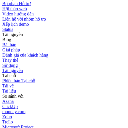
Bộ phận Hỗ trợ
Hội thảo web
Video hướng dẫn
Liên hệ với nhóm hỗ trợ
Xếp lịch demo
Status
Tài nguyên
Blog
Bài báo
Giải pháp
Đánh giá của khách hàng
Thay thế
Sử dụng
Tài nguyên
Tại chỗ
Phiên bản Tại chỗ
Tải về
Tài liệu
So sánh với
Asana
ClickUp
monday.com
Zoho
Trello
Microsoft Project