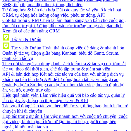
SMS, tiếp thị qua điện thoại, trang đích đến
Tự động hóa & bản tích hợp
Đặt các quy tắc và yếu tố kích hoạt
CRM, tự động hóa luồng công việc, phễu tự động, API
CoPilot trong CRM
Chép lại âm thanh-sang-văn bản cho cuộc gọi,
tóm tắt cuộc gọi, tự động điền vào các trường trong các giao dịch
Xem tất cả các tính năng CRM
Tác vụ & Dự án
Tác vụ & Dự án
Hoàn thành công việc dễ dàng & nhanh hơn
Quản lý tác vụ
Chọn giữa bảng Kanban, biểu đồ Gantt, Scrum,
danh sách tác vụ
Theo dõi tác vụ
Tận dụng danh sách kiểm tra & tác vụ con, tóm tắt
tác vụ, theo dõi thời gian, chế độ tập trung & giám sát viên
API & bản tích hợp
Kết nối các tác vụ của bạn với những dịch vụ
khác qua bản tích hợp API để tự động hoàn tất tác vụ nâng cao
Quản lý dự án
Sử dụng các dự án, nhóm làm việc, hoạch định dự
án, vai trò, quyền truy cập
Hiệu quả nhân viên
Làm việc hiệu quả với báo cáo tác vụ, quản lý
tải công việc, hiệu quả thực hiện tác vụ & KPI
Tác vụ di động
Tạo tác vụ, theo dõi tác vụ, thông báo, bình luận, trò
chuyện khi di chuyển
Hợp tác trong dự án
Làm việc nhanh hơn với cuộc trò chuyện, cuộc
gọi video, bình luận, ổ lưu trữ tập tin, tài liệu, người dùng bên
ngoài, khuôn mẫu tác vụ